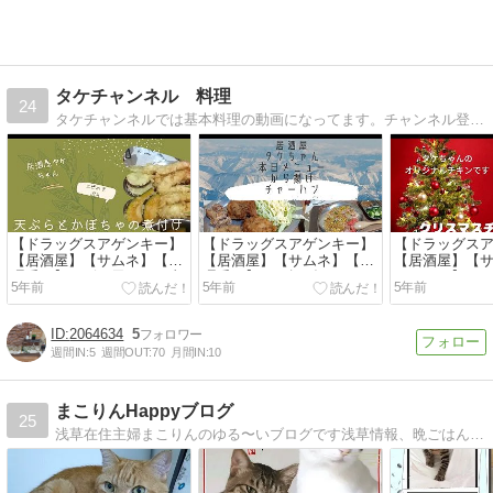
タケチャンネル 料理
24
タケチャンネルでは基本料理の動画になってます。チャンネル登録お願いします。 ※料理は自己流が多いです。 ほぼ毎日料理を作ってます。 GENKYで買い物をしてます。
【ドラッグスアゲンキー】
【ドラッグスアゲンキー】
【ドラッグス
【居酒屋】【サムネ】【料
【居酒屋】【サムネ】【料
【居酒屋】【
理番組】エビの天ぷらが真
理番組】から揚げ チャーハ
ムネイル】ク
5年前
5年前
5年前
っ直ぐ仕上がったよ。かぼ
ン 得意料理です。
ン タケちゃん
ちゃ煮付けも作ったよ
チキン、3種類
2064634
5
週間IN:
5
週間OUT:
70
月間IN:
10
まこりんHappyブログ
25
浅草在住主婦まこりんのゆる〜いブログです浅草情報、晩ごはん、うちのニャンコ達をご紹介