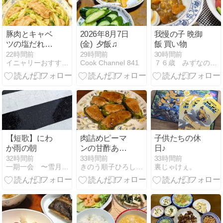
豚肉とキャベ
2026年8月7日
我慢の子 晩御
ツの塩だれ炒
(金) 夕飯♫
飯 買い物
め｜レシピ＆
22時間前
29時間前
30時間前
イニャリーおすすめレシピ＆ガーデニング
Cook Channel 841
７６歳 みずなの御飯とつぶやき
作り方
【短歌】にわ
肉詰めピーマ
子供たちの休
か雨の朝
ンの甘酢あん
日♪
かけ
32時間前
33時間前
33時間前
一期一会 〜雪月花のとき…〜
きのう順子ひろしのブログ
裏じゃけぇ。