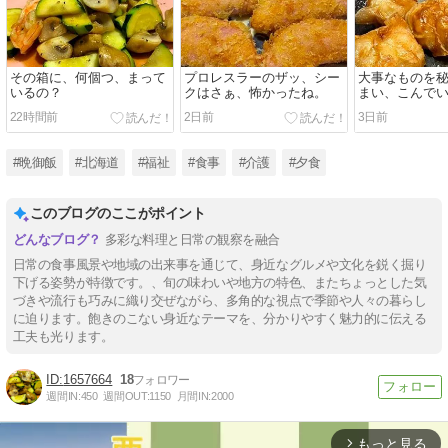
その箱に、何個つ、まって
プロレスラーのザッ、シー
大事なものを
いるの？
クはさぁ、怖かったね。
まい、こんで
22時間前
2日前
3日前
#晩御飯
#北海道
#福祉
#食事
#介護
#夕食
このブログのここがポイント
多彩な料理と日常の観察を融合
日常の食事風景や地域の出来事を通じて、身近なグルメや文化を鋭く掘り
下げる姿勢が特徴です。、旬の味わいや地方の特色、またちょっとした気
づきや流行も巧みに織り交ぜながら、多角的な視点で季節や人々の暮らし
に迫ります。飽きのこない身近なテーマを、分かりやすく魅力的に伝える
工夫も光ります。
1657664
18
週間IN:
450
週間OUT:
1150
月間IN:
2000
もっと見る
arrow_forward_ios