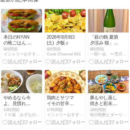
本日のNYAN
2026年8月8日
「萩の鶴 夏酒
の晩ごはん タ
(土) 夕飯♫
夕涼み 猫」
ンドリーチキ
2,200円(税込
6時間前
6時間前
8時間前
イニャリーおすすめレシピ＆ガーデニング
Cook Channel 841
一期一会 〜雪月花のとき…〜
ン風のバゲッ
み)
トサンド【イ
ニャリー採
点】
やめるなら今
鶏肉とサツマ
豚もやし蒸し
よ、見慣れて
イモの甘辛炒
焼きと彩未の
きたし 朝御飯
め｜レシピ＆
味噌ラーメン
13時間前
17時間前
18時間前
７６歳 みずなの御飯とつぶやき
イニャリーおすすめレシピ＆ガーデニング
毎日晩酌とダーリンご飯
晩御飯準備
作り方