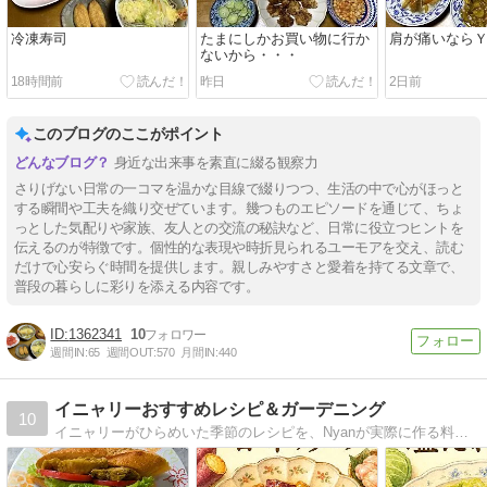
冷凍寿司
たまにしかお買い物に行か
肩が痛いなら
ないから・・・
18時間前
昨日
2日前
このブログのここがポイント
身近な出来事を素直に綴る観察力
さりげない日常の一コマを温かな目線で綴りつつ、生活の中で心がほっと
する瞬間や工夫を織り交ぜています。幾つものエピソードを通じて、ちょ
っとした気配りや家族、友人との交流の秘訣など、日常に役立つヒントを
伝えるのが特徴です。個性的な表現や時折見られるユーモアを交え、読む
だけで心安らぐ時間を提供します。親しみやすさと愛着を持てる文章で、
普段の暮らしに彩りを添える内容です。
1362341
10
週間IN:
65
週間OUT:
570
月間IN:
440
イニャリーおすすめレシピ＆ガーデニング
10
イニャリーがひらめいた季節のレシピを、Nyanが実際に作る料理ブログです。献立見てご飯作ったら、＃イニャリーの飯ニャリタグで紹介してニャ