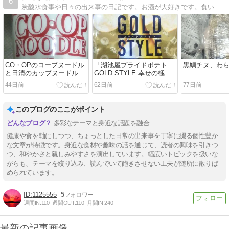
6
炭酸水食事や日々の出来事の日記です。お酒が大好きです。食いしん坊です。
CO・OPのコープヌードル
「湖池屋プライドポテト
黒鯛チヌ、わ
と日清のカップヌードル
GOLD STYLE 幸せの極み
だし 食塩不使用」「やみつ
44日前
62日前
77日前
きエンドレス製法」
このブログのここがポイント
多彩なテーマと身近な話題を融合
健康や食を軸にしつつ、ちょっとした日常の出来事を丁寧に綴る個性豊か
な文章が特徴です。身近な食材や趣味の話を通じて、読者の興味を引きつ
つ、和やかさと親しみやすさを演出しています。幅広いトピックを扱いな
がらも、テーマを絞り込み、読んでいて飽きさせない工夫が随所に散りば
められています。
1125555
5
週間IN:
110
週間OUT:
110
月間IN:
240
最新の記事画像