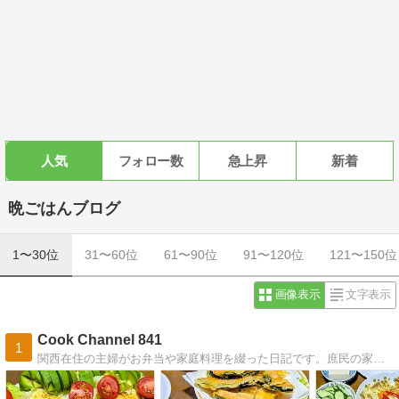
人気
フォロー数
急上昇
新着
晩ごはんブログ
1〜30位
31〜60位
61〜90位
91〜120位
121〜150位
画像表示
文字表示
Cook Channel 841
1
関西在住の主婦がお弁当や家庭料理を綴った日記です。庶民の家庭料理です。ブログにする事で、娘たちが自立し、家庭料理でつまずいた時にヒントになればと思い始めました。