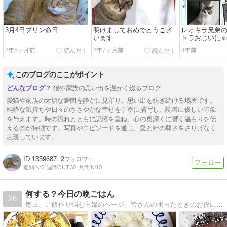
3月4日プリン命日
明けましておめでとうござ
レオキラ兄弟
います
トラおじいに
の命日とこっ
2年5ヶ月前
2年7ヶ月前
3年前
このブログのここがポイント
猫や家族の思い出を温かく綴るブログ
愛猫や家族の大切な瞬間を静かに見守り、思い出を紡ぎ続ける場所です。
純粋な気持ちや日々のささやかな幸せを丁寧に描写し、読者に優しい印象
を与えます。時の流れとともに記憶を重ね、心の奥深くに響く温もりを伝
えるのが特徴です。写真やエピソードを通じ、愛と絆の尊さをさりげなく
表現しています。
1359687
2
週間IN:
5
週間OUT:
30
月間IN:
10
何する？今日の晩ごはん
26
毎日、ご飯作り悩む主婦のページ。皆さんの困ったときのお役に立てれば、幸いです。