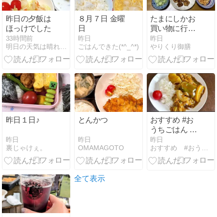
昨日の夕飯は
８月７日 金曜
たまにしかお
ほっけでした
日
買い物に行か
ないか
33時間前
昨日
昨日
明日の天気は晴れもよう
ごはんできた(*^_^*)
やりくり御膳
ら・・・
昨日１日♪
とんかつ
おすすめ #お
うちごはん ブ
ログ「初挑
昨日
昨日
昨日
裏じゃけぇ。
OMAMAGOTO
おすすめ #おうちごはん
戦！カレーラ
イスにピーマ
ンとキャベ
ツ」
全て表示