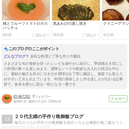
桃とフルーツトマトのガス
黒あわびの蒸し焼き
クイニーアマ
パッチョ
8日前
16日前
31日前
このブログのここがポイント
多彩な料理と丁寧な作り方解説
さまざまな旬の食材を使ったレシピを細やかに紹介し、季節感を大切にし
た料理の数々を楽しめます。濃厚なソースや絶妙な火入れの技法を中心
に、素材の魅力を存分に引き出す調理法を丁寧に解説し、家庭でも取り入
れやすい工夫も伝えています。料理の美味しさと作る楽しさが伝わる記事
群で、食卓を豊かに彩る一助となる一冊です。
867202
7
週間IN:
10
週間OUT:
210
月間IN:
60
２０代主婦の手作り晩御飯ブログ
13
毎日のうちの手作りの晩御飯を紹介いろんな種類の晩ご飯をつくっています！