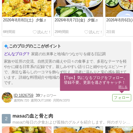
2026年8月8日(土) 夕飯♫
2026年8月7日(金) 夕飯♫
2026年8月6日
6時間前
29時間前
2日前
このブログのここがポイント
家庭の出来事と地域のつながりを綴る日記調
家族や近所の交流、自然災害の備えや日々の食事まで、多彩なテーマを軽
やかに綴る日常系の記録です。親しみやすい語り口と細やかなエピソード
で、身近な暮らしの一コマを飾らず伝え、読者に温もりと安心感を届けて
います。詳細な料理紹介や地域の出来事を通じて、共感と癒しを誘う内容
【Tips】気になるブログをフォロー。

登録不要。更新を逃さずキャッチ！
です。
閉じる
1826759
39
週間IN:
720
週間OUT:
1890
月間IN:
3370
masaの血と骨と肉
2
masaの毎日の夕食および孤独のグルメを紹介します。何のポリシーも、いかなる意味もありません。ただひたすら普段食っているものを紹介するブログです。