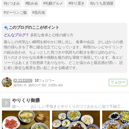
#おつまみ
#飲み会
#札幌グルメ
#作り置き
#おうち居酒屋
#ダーリンご飯
#呑兵衛
このブログのここがポイント
多彩な食卓と心情の綴り方
暮らしの何気ない瞬間を鮮やかに映し出し、食事や会話、少しばかりの感
情の揺らぎを丁寧に綴る仕立てになっています。料理のレシピやドリンク
の組み合わせ、ちょっとした気づきや気持ちの動きを散りばめながら、
日々のささやかな出来事や感動を魅力的な筆致で表現しています。各エピ
ソードはあくまで自然体でありながら、どこか温かみと親近感が漂い、読
む者に身近な風景を思い起こさせる構成です。
2133209
10
週間IN:
75
週間OUT:
369
月間IN:
408
やりくり御膳
9
娘へ・・・おいしい手抜きとやりくりのコツおかんに似て不細工、おとんに似て不器用なんだから、せめて料理ぐらいは・・・