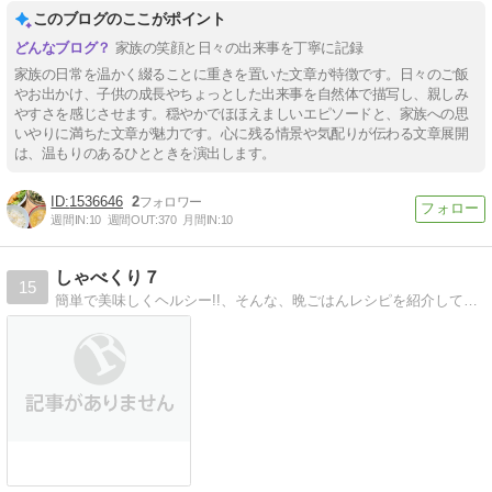
このブログのここがポイント
家族の笑顔と日々の出来事を丁寧に記録
家族の日常を温かく綴ることに重きを置いた文章が特徴です。日々のご飯
やお出かけ、子供の成長やちょっとした出来事を自然体で描写し、親しみ
やすさを感じさせます。穏やかでほほえましいエピソードと、家族への思
いやりに満ちた文章が魅力です。心に残る情景や気配りが伝わる文章展開
は、温もりのあるひとときを演出します。
1536646
2
週間IN:
10
週間OUT:
370
月間IN:
10
しゃべくり７
15
簡単で美味しくヘルシー!!、そんな、晩ごはんレシピを紹介しています。