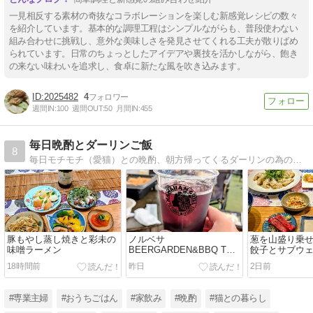
一見相反する素材の奇抜なコラボレーションを楽しむ新感覚レシピの数々
を紹介しています。基本的な調理工程はシンプルながらも、普段使わない
組み合わせに挑戦し、意外な美味しさを発見させてくれる工夫が散りばめ
られています。日常のちょっとしたアイデアや裏技を活かしながら、飽き
の来ない味わいを追求し、食卓に新たな風を吹き込みます。
2025482
4
週間IN:
100
週間OUT:
50
月間IN:
455
毎日晩酌とダーリンご飯
8
毎日モチモチ（愛猫）との晩酌、朝方帰ってくるダーリンの為のご飯大好きな人達との呑み会、時々旅行など呑兵衛HAPPYブログです。
豚もやし蒸し焼きと彩未の
ノルベサ
葱を山盛り乗
味噌ラーメン
BEERGARDEN&BBQ THE
餃子とサブウ
CAMP
18時間前
昨日
2日前
#専業主婦
#おうちごはん
#家飲み
#晩酌
#猫との暮らし