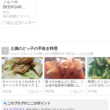
ノルベサ
BEERGARDEN&BBQ
THE CAMP
昨日
毎日晩酌とダーリンご飯
土偶のどっ子の手抜き料理
7
グループホームでの限られた時間の中で作るレシピを公開
キャベツとちくわのオイス
味つけがめんどい日に。ご
料理したくな
ターソースマヨネーズ【5
ま油✕塩昆布の無限にんじ
ぶり1つのレン
分・レンチン】
ん【包丁いらず・5分】
【5分・フライ
23日前
43日前
57日前
このブログのここがポイント
簡単調理と新感覚の組み合わせ紹介