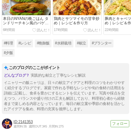
本日のNYANの晩ごはん タ
鶏肉とサツマイモの甘辛炒
豚肉とキャベ
ンドリーチキン風のバゲッ
め｜レシピ＆作り方
め｜レシピ＆
トサンド【イニャリー採
6時間前
17時間前
22時間前
点】
#料理
#レシピ
#晩御飯
#水耕栽培
#献立
#プランター
#夕飯
このブログのここがポイント
実践的な献立と丁寧なレシピ解説
イニャリーの飯ニャリは、日々の献立アイデアと料理のコツをわかりやす
く紹介するブログです。家庭で作れる手軽なレシピや旬の食材の活用法を
詳細に記載し、食卓を豊かにするヒントを伝えています。写真や採点を交
えつつ、バランスや盛り付けの工夫も解説しており、料理初心者から経験
者まで楽しめる内容となっています。毎日の献立案や季節の食材を活かし
たアイデアを集め、料理の充実を後押しします。
2141353
週間IN:
55
週間OUT:
345
月間IN:
275