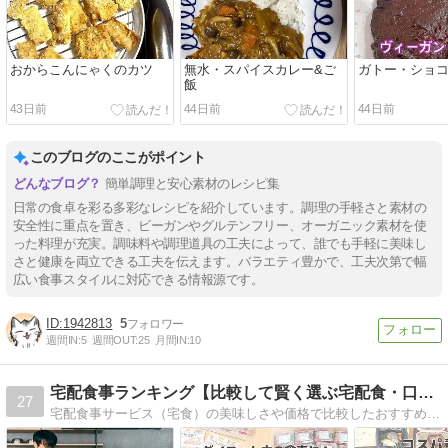
おからこんにゃくのカツ
無水・スパイスカレー&ご
ガトー・ショ
飯
43日前
44日前
44日前
このブログのここがポイント
簡単調理と安心素材のレシピ集
日常の食卓を彩る多彩なレシピを紹介しています。調理の手軽さと素材の
安全性に重点を置き、ビーガンやグルテンフリー、オーガニック素材を使
った料理が充実。調味料や調理道具の工夫によって、誰でも手軽に美味し
さと健康を両立できる工夫を伝えます。バラエティ豊かで、工夫次第で幅
広い食事スタイルに対応できる情報源です。
1942813
5
週間IN:
5
週間OUT:
25
月間IN:
10
宅配食事ランキング【比較して賢く選ぶ宅配食・口コミ】
27
宅配食事サービス（宅食）の美味しさや価格で比較したおすすめ食事宅配ランキングをご紹介！