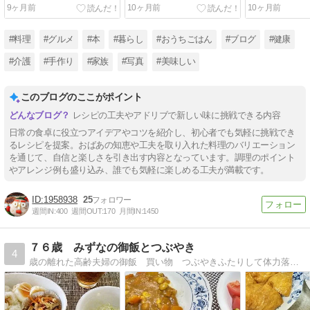
はパクチーでタイ風に味変
たらハロウィン色になった
【サンマの塩
9ヶ月前
10ヶ月前
10ヶ月前
小菊かぼちゃで作る
ープ』
#料理
#グルメ
#本
#暮らし
#おうちごはん
#ブログ
#健康
#介護
#手作り
#家族
#写真
#美味しい
このブログのここがポイント
レシピの工夫やアドリブで新しい味に挑戦できる内容
日常の食卓に役立つアイデアやコツを紹介し、初心者でも気軽に挑戦でき
るレシピを提案。おばあの知恵や工夫を取り入れた料理のバリエーション
を通じて、自信と楽しさを引き出す内容となっています。調理のポイント
やアレンジ例も盛り込み、誰でも気軽に楽しめる工夫が満載です。
1958938
25
週間IN:
400
週間OUT:
170
月間IN:
1450
７６歳 みずなの御飯とつぶやき
4
歳の離れた高齢夫婦の御飯 買い物 つぶやきふたりして体力落ちてます。何故か食欲だけは旺盛（笑）