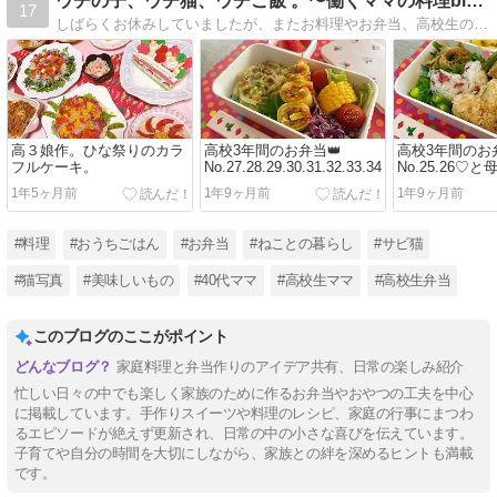
ウチの子、ウチ猫、ウチご飯 。〜働くママの料理blog〜
17
しばらくお休みしていましたが、またお料理やお弁当、高校生の娘二人やサビネコちゃんのこと、ママ友とのランチ、載せていこうかな。仕事はかけもちで、色々寝不足覚悟で働いてます。学費を、、稼ぐぞーー！！
高３娘作。ひな祭りのカラ
高校3年間のお弁当👑
高校3年間のお弁
フルケーキ。
No.27.28.29.30.31.32.33.34
No.25.26♡
と。
1年5ヶ月前
1年9ヶ月前
1年9ヶ月前
#料理
#おうちごはん
#お弁当
#ねことの暮らし
#サビ猫
#猫写真
#美味しいもの
#40代ママ
#高校生ママ
#高校生弁当
このブログのここがポイント
家庭料理と弁当作りのアイデア共有、日常の楽しみ紹介
忙しい日々の中でも楽しく家族のために作るお弁当やおやつの工夫を中心
に掲載しています。手作りスイーツや料理のレシピ、家庭の行事にまつわ
るエピソードが絶えず更新され、日常の中の小さな喜びを伝えています。
子育てや自分の時間を大切にしながら、家族との絆を深めるヒントも満載
です。