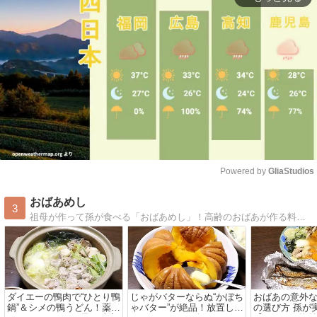
Powered by 
GliaStudios
Mute
おばあめし
3
祖母が作って孫が食べる「おばあめし」！高齢のおばあが作る料理を、孫の僕が紹介。食べたおにぎりは6000個以上！NHK「 サラメシ 」出演 月刊誌「SAVVY 」連載 「京都新聞」掲載
ダイエーの鴨肉で“ひとり鴨
じゃがバターならぬ“かぼち
おばあの意外
鍋”＆シメの鴨うどん！薬味
ゃバター”が絶品！放置して
の選び方 孫が