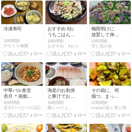
冷凍寿司
おすすめ #お
梅雨明けに、
うちごはんブ
放置して伸び
ログ「和風ペ
すぎたアジサ
18時間前
18時間前
19時間前
やりくり御膳
おすすめ #おうちごはん
空と花の色
ペロンチーノ
イを強剪定し
スパゲッティ
ました
ぶなしめじロ
ースハムキャ
ベツタマネギ
海苔」
中華バル食堂
海老のお刺身
その箱に、何
杏月 ＊南船場
と豚汁でおう
個つ、まって
の中華バル
ちごはん♪
いるの？
20時間前
20時間前
22時間前
店主のぺろぺろ日記
裏じゃけぇ。
masaの血と骨と肉