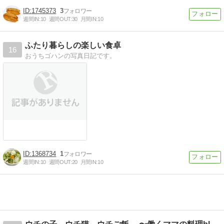
1745373
3
週間IN:
10
週間OUT:
30
月間IN:
10
ふたり暮らしの楽しい食卓
16
おうちゴハンの写真日記です。
1368734
1
週間IN:
10
週間OUT:
20
月間IN:
10