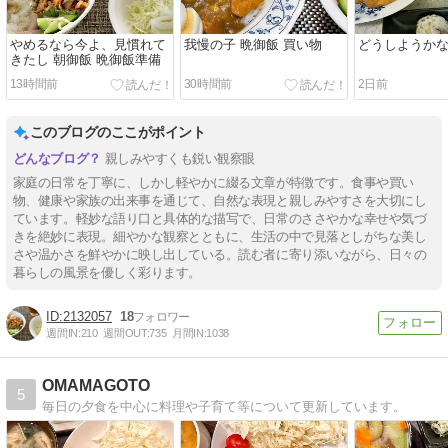
やめるなら今よ、見慣れて
我慢の子 晩御飯 買い物
どうしようかな
きたし 朝御飯 晩御飯準備
13時間前
30時間前
2日前
このブログのここがポイント
親しみやすくも鋭い観察眼
家庭の日常を丁寧に、しかし軽やかに綴る文章が特徴です。食事や買い
物、健康や家族の出来事を通じて、自然な表現と親しみやすさを大切にし
ています。軽妙な語り口と具体的な描写で、日常のささやかな幸せや気づ
きを絶妙に表現。細やかな観察とともに、生活の中で見落としがちな美し
さや温かさを鮮やかに映し出している。読む者に寄り添いながら、日々の
暮らしの風景を優しく彩ります。
2132057
18
週間IN:
210
週間OUT:
735
月間IN:
1038
OMAMAGOTO
5
毎日の夕食を中心に料理や子育て等について更新しています。