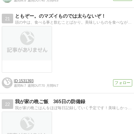
週間IN:
8
週間OUT:
40
月間IN:
8
ともぞー。のマズイものでは太らないぞ！
21
頭の中は、食べる事と飲むことばかり。美味しいものを食べながらお酒を飲む〜ずっとそんな時間が続くといいな。
1531393
週間IN:
7
週間OUT:
70
月間IN:
7
我が家の晩ご飯 365日の防備録
22
我が家の晩ごはんをほぼ毎日記録していく予定です！美味しかったものはレシピもできるだけご紹介します。