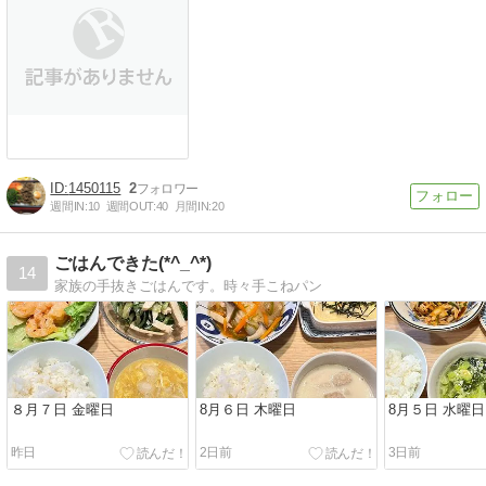
1450115
2
週間IN:
10
週間OUT:
40
月間IN:
20
ごはんできた(*^_^*)
14
家族の手抜きごはんです。時々手こねパン
８月７日 金曜日
8月６日 木曜日
8月５日 水曜日
昨日
2日前
3日前