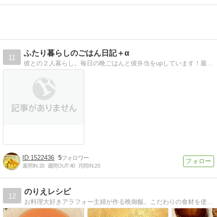
ふたり暮らしのごはん日記＋α
11
彼との２人暮らし。毎日の晩ごはんと彼弁当をupしています！最近始めたベランダでの野菜作りも。
1522436
5
週間IN:
20
週間OUT:
40
月間IN:
20
のりえレシピ
12
お料理大好きアラフォー主婦が作る晩御飯。こだわりの食材を使って丁寧に作っています。星付きレストラン・お取り寄せ情報も。