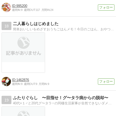
995200
週間IN:
9
週間OUT:
117
月間IN:
24
二人暮らしはじめました
18
簡単おいしいをめざすおうちごはんメモ！今日のごはん、おやつ、お弁当、お出かけレポなど。
1462876
週間IN:
9
週間OUT:
9
月間IN:
9
ふたりぐらし 〜目指せ！グ〜タラ病からの脱却〜
19
40代×１♂と20代グ〜タラ♀の同棲生活家事が全然できないダメ女が素敵奥さん(笑)になるため一念発起！