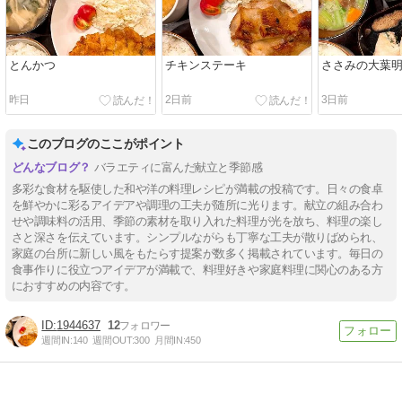
とんかつ
チキンステーキ
ささみの大葉
昨日
2日前
3日前
このブログのここがポイント
バラエティに富んだ献立と季節感
多彩な食材を駆使した和や洋の料理レシピが満載の投稿です。日々の食卓
を鮮やかに彩るアイデアや調理の工夫が随所に光ります。献立の組み合わ
せや調味料の活用、季節の素材を取り入れた料理が光を放ち、料理の楽し
さと深さを伝えています。シンプルながらも丁寧な工夫が散りばめられ、
家庭の台所に新しい風をもたらす提案が数多く掲載されています。毎日の
食事作りに役立つアイデアが満載で、料理好きや家庭料理に関心のある方
におすすめの内容です。
1944637
12
週間IN:
140
週間OUT:
300
月間IN:
450