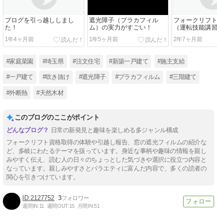
ブログを引っ越ししまし
遮光障子（プラカフィル
フォークリフ
た！
ム）の実力がすごい！
（運転技能講
「申し込み編
1年4ヶ月前
1年5ヶ月前
2年7ヶ月前
#家庭菜園
#埼玉県
#注文住宅
#新築一戸建て
#施主支給
#一戸建て
#吹き抜け
#遮光障子
#プラカフィルム
#三階建て
#外断熱
#天然木材
このブログのここがポイント
日常の新発見と趣味を楽しめる多ジャンル構成
フォークリフト資格取得の体験や引越し報告、窓の遮光フィルムの紹介な
ど、多岐にわたるテーマを扱っています。身近な事柄や趣味の情報を親し
みやすく伝え、読む人の日々のちょっとした気づきや選択に役立つ内容と
なっています。親しみやすさとバラエティに富んだ内容で、多くの読者の
関心を引きつけています。
2127752
3
週間IN:
11
週間OUT:
15
月間IN:
51