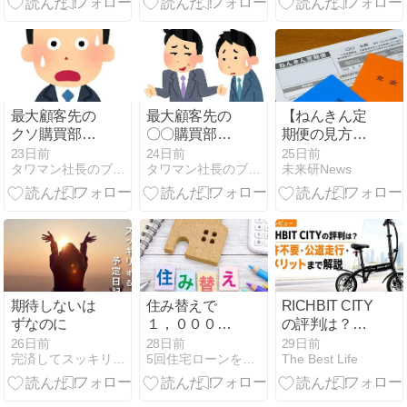
最大顧客先の
最大顧客先の
【ねんきん定
クソ購買部長
〇〇購買部長
期便の見方】
様とのクソな
様との〇〇な
将来もらえる
23日前
24日前
25日前
タワマン社長のブログ｜タワブロ見てね！随時更新中！
タワマン社長のブログ｜タワブロ見てね！随時更新中！
未来研News
約束を守るべ
約束を守るべ
年金額はいく
く…②
く…①
ら？確認方法
と不足分の備
え方
期待しないは
住み替えで
RICHBIT CITY
ずなのに
１，０００万
の評判は？免
円損しそうに
許不要で乗れ
26日前
28日前
29日前
完済してスッキリする予定日記
5回住宅ローンを借りたFPの10年後も後悔しない住宅購入術
The Best Life
なった事例
る椅子付き電
動バイクを正
直レビュー