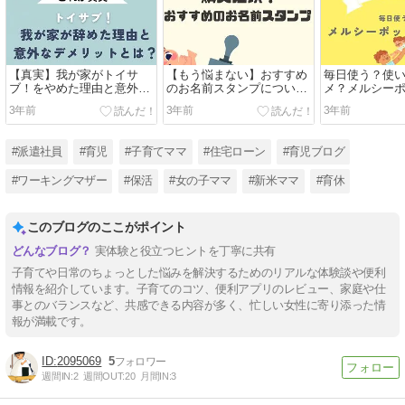
【真実】我が家がトイサ
【もう悩まない】おすすめ
毎日使う？使
ブ！をやめた理由と意外な
のお名前スタンプについて
メ？メルシー
デメリット
まとめたブログ
方をまとめて
3年前
3年前
3年前
#派遣社員
#育児
#子育てママ
#住宅ローン
#育児ブログ
#ワーキングマザー
#保活
#女の子ママ
#新米ママ
#育休
このブログのここがポイント
実体験と役立つヒントを丁寧に共有
子育てや日常のちょっとした悩みを解決するためのリアルな体験談や便利
情報を紹介しています。子育てのコツ、便利アプリのレビュー、家庭や仕
事とのバランスなど、共感できる内容が多く、忙しい女性に寄り添った情
報が満載です。
2095069
5
週間IN:
2
週間OUT:
20
月間IN:
3