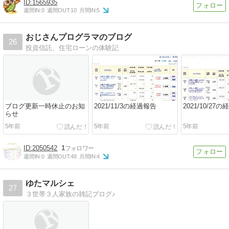
1565935
週間IN:
0
週間OUT:
10
月間IN:
5
おじさんプログラマのブログ
26
投資信託、住宅ローンの体験記
ブログ更新一時休止のお知
2021/11/3の経過報告
2021/10/27
らせ
5年前
5年前
5年前
2050542
1
週間IN:
0
週間OUT:
48
月間IN:
4
ゆたマルシェ
27
３世帯３人家族の雑記ブログ♪