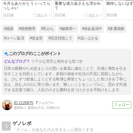
今月もありがとう いってら
重要な借入金さえも浮かれ
期待しないは
っしゃい
て
11日前
15日前
26日前
#感謝
#債務整理
#乳がん
#健康第一
#借金返済中
#多重債務
#ローン返済
#借金苦
#完済目指して
#這い上がる
このブログのここがポイント
リアルな苦労と前向きな気づき
日常の困難やため息まじりの思いを素直に綴ることで、共感と勇気を引き
出すことを目的としています。多額の借金や生活の不安に直面しながら
も、少しずつ前進しようとする希薄な希望とちょっとした気づきを丁寧に
伝え、読む人の心に寄り添います。難しいことをシンプルに、思わず共感
できる言葉で綴り、人生の小さな勝利を見つけさせる手助けをします。
2126975
7
週間IN:
7
週間OUT:
21
月間IN:
32
ゲノレポ
5
「ゲノム」があなたの人生をもっと面白くする