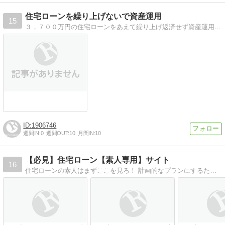
住宅ローンを繰り上げないで資産運用
15
３，７００万円の住宅ローンをあえて繰り上げ返済せず資産運用で「資産家」目指します。
1906746
週間IN:
0
週間OUT:
10
月間IN:
10
【必見】住宅ローン【素人専用】サイト
16
住宅ローンの素人はまずここを見ろ！ 計画的なプランにするために！