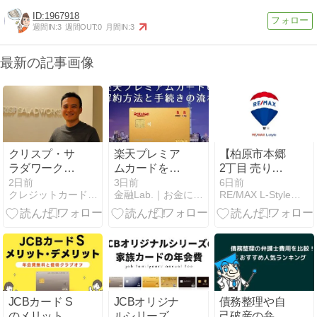
1967918
週間IN:
3
週間OUT:
0
月間IN:
3
最新の記事画像
クリスプ・サ
楽天プレミア
【柏原市本郷
ラダワークス
ムカードを解
2丁目 売り土
代表が語るキ
約 or ダウング
地決済】
2日前
3日前
6日前
クレジットカード・カードローン・債務整理のクレロン
金融Lab.｜お金に関わる情報を分かりやすく配信するメディア
RE/MAX L-StyleのBlog
ャッシュレス
レードする方
が生み出す価
法とタイミン
値とは？
グ
JCBカード S
JCBオリジナ
債務整理や自
のメリット・
ルシリーズの
己破産の弁護