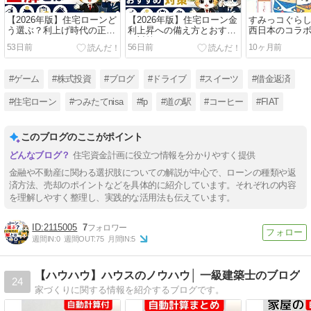
【2026年版】住宅ローンど
【2026年版】住宅ローン金
すみっコぐらし
う選ぶ？利上げ時代の正解
利上昇への備え方とおすす
西日本のコラ
とは
め対策
53日前
56日前
10ヶ月前
#ゲーム
#株式投資
#ブログ
#ドライブ
#スイーツ
#借金返済
#住宅ローン
#つみたてnisa
#fp
#道の駅
#コーヒー
#FIAT
このブログのここがポイント
住宅資金計画に役立つ情報を分かりやすく提供
金融や不動産に関わる選択肢についての解説が中心で、ローンの種類や返
済方法、売却のポイントなどを具体的に紹介しています。それぞれの内容
を理解しやすく整理し、実践的な活用法も伝えています。
2115005
7
週間IN:
0
週間OUT:
75
月間IN:
5
【ハウハウ】ハウスのノウハウ│ 一級建築士のブログ
24
家づくりに関する情報を紹介するブログです。