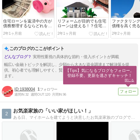
住宅ローンを返済中の方が
リフォームが目的でも住宅
ファクタリン
債務整理するならどれを選
ローンは使える！？住宅ロ
債権を高く売
ぶべき？
ーンが活用できる範囲はど
付けるべき7つ
2年1ヶ月前
2年1ヶ月前
2年2ヶ月前
こまで？
このブログのここがポイント
実用性重視の具体的な節約・借入ポイントが満載
幅広い金融トピックを解説し、少額から大きな資金調達まで解決策を提
供。初心者でも理解しやすく、賢く資金計画を立てられる内容となってい
【Tips】気になるブログをフォロー。

登録不要。更新を逃さずキャッチ！
ます。
閉じる
1938004
1
週間IN:
32
週間OUT:
120
月間IN:
96
お気楽家族の「いい家がほしい！」
2
ある日、マイホームを建てようと決意したお気楽家族のブログです。入居後は日常のあれこれも綴っています。