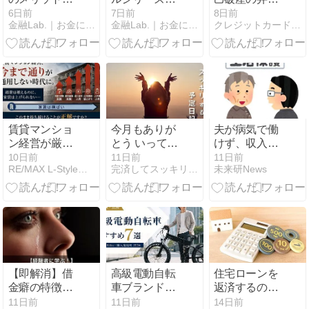
デメリット｜
家族カードの
士費用を比
6日前
7日前
8日前
金融Lab.｜お金に関わる情報を分かりやすく配信するメディア
金融Lab.｜お金に関わる情報を分かりやすく配信するメディア
クレジットカード・カードローン・債務整理のクレロン
年会費無料と
年会費｜限度
較！おすすめ
優待クラブオ
額は要注意！
人気ランキン
フが特徴
グ
賃貸マンショ
今月もありが
夫が病気で働
ン経営が厳し
とう いってら
けず、収入が
い時代へ｜家
っしゃい
途絶えまし
10日前
11日前
11日前
RE/MAX L-StyleのBlog
完済してスッキリする予定日記
未来研News
賃は変わらな
た。生活保護
いのに利益が
は「最後の手
減る理由
段」だと思っ
ていました
が、借金があ
っても申請で
きるのでしょ
うか？
【即解消】借
高級電動自転
住宅ローンを
金癖の特徴と
車ブランドお
返済するのは
治すにはどう
すすめ7選｜
未来の自分で
11日前
11日前
14日前