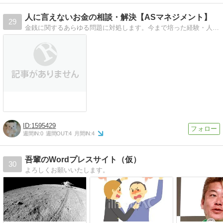
人に言えないお金の相談・解決【ASマネジメント】
29
金銭に関するあらゆる問題に対処します。今まで培った経験・人脈を基に、日夜奔走しております。
1595429
週間IN:
0
週間OUT:
4
月間IN:
4
吾輩のWordプレスサイト（仮）
30
よろしくお願いいたします。