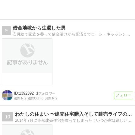
借金地獄から生還した男
9
安月給で家族を養って借金漬けから完済までローン・キャッシング・消費者金融で借金漬けになりながらも
1392392
1
週間IN:
2
週間OUT:
0
月間IN:
2
わたしの住まい 〜建売住宅購入そして建売ライフの記録〜
10
2014年7月に突然建売住宅を買ってしまった！いつか家は欲しいなぁ〜と漠然と考えてた私が、何の準備もなくあっという間に、おうち購入してしまったのですが、これか…