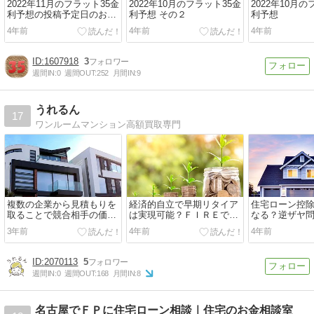
2022年11月のフラット35金
2022年10月のフラット35金
2022年10月の
利予想の投稿予定日のお知
利予想 その２
利予想
らせ
4年前
4年前
4年前
1607918
3
週間IN:
0
週間OUT:
252
月間IN:
9
うれるん
17
ワンルームマンション高額買取専門
複数の企業から見積もりを
経済的自立で早期リタイア
住宅ローン控
取ることで競合相手の価格
は実現可能？ＦＩＲＥで見
なる？逆ザヤ問
やサービスを比較する
るライフプラン
に税制改正の
3年前
4年前
4年前
2070113
5
週間IN:
0
週間OUT:
168
月間IN:
8
名古屋でＦＰに住宅ローン相談｜住宅のお金相談室