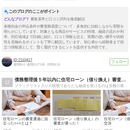
このブログのここがポイント
審査基準と口コミ評判を徹底解説
各種街金の申込条件や審査難易度について、多角的に比較しながら実態を
明らかにしています。対象となる商品やサービスの特徴、融資の流れや利
率、対応地域まで詳細に紹介。口コミ情報も交え、実際の使い勝手や信頼
性を見極めるポイントを丁寧に解説しています。初心者から経験者まで役
立つ情報源として、賢く選択できるヒントを提供する内容です。
2110417
週間IN:
0
週間OUT:
160
月間IN:
10
債務整理後５年以内に住宅ローン（借り換え）審査を通す方法
12
ブラックリスト入りの状態であらたな融資を受けるのは至難の業ですが、○○○の効果もあり平成30年に債務整理を完済する2年手前の平成29年に国の教育ローンを、債務整理完済後５年を経過する手前の令和３年に住宅ローン（借り換え）の審査を通しました。
住宅ローンの審査通過に役
住宅ローン（借り換え）の
住宅ローン（
立った○○○とは？
審査が通った！
交渉