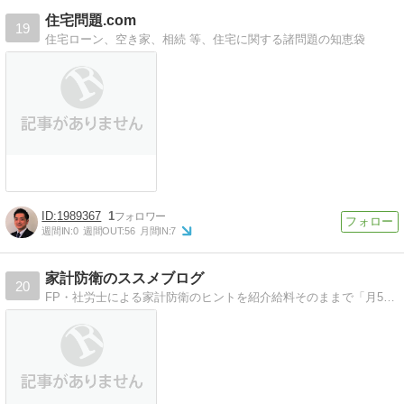
住宅問題.com
19
住宅ローン、空き家、相続 等、住宅に関する諸問題の知恵袋
1989367
1
週間IN:
0
週間OUT:
56
月間IN:
7
家計防衛のススメブログ
20
FP・社労士による家計防衛のヒントを紹介給料そのままで「月5万円」節約作戦！！の著者が家計防衛のヒントやコツを紹介！