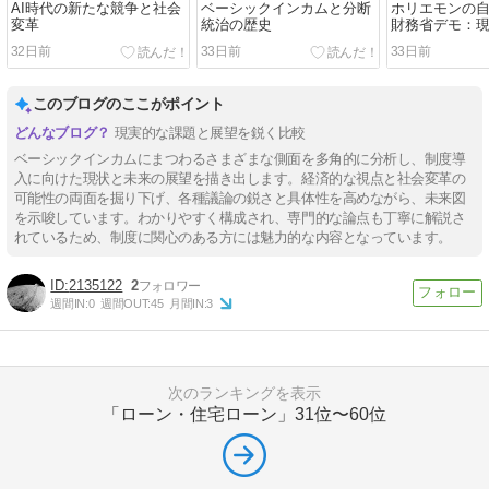
AI時代の新たな競争と社会
ベーシックインカムと分断
ホリエモンの
変革
統治の歴史
財務省デモ：
題を考える
32日前
33日前
33日前
このブログのここがポイント
現実的な課題と展望を鋭く比較
ベーシックインカムにまつわるさまざまな側面を多角的に分析し、制度導
入に向けた現状と未来の展望を描き出します。経済的な視点と社会変革の
可能性の両面を掘り下げ、各種議論の鋭さと具体性を高めながら、未来図
を示唆しています。わかりやすく構成され、専門的な論点も丁寧に解説さ
れているため、制度に関心のある方には魅力的な内容となっています。
2135122
2
週間IN:
0
週間OUT:
45
月間IN:
3
次のランキングを表示
「ローン・住宅ローン」
31位〜60位