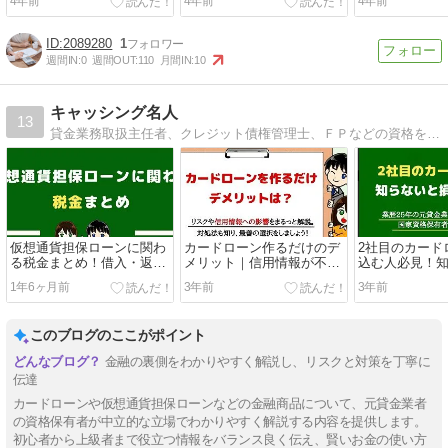
4年前
4年前
4年前
2089280
1
週間IN:
0
週間OUT:
110
月間IN:
10
キャッシング名人
13
貸金業務取扱主任者、クレジット債権管理士、ＦＰなどの資格を持つ金融のプロの視点で、人生を左右するテーマであるお金の賢い借り方を全身全霊で解説。知名度や人気度でたんに業者を評価しているだけのサイトとは一線を画すキャッシング解説サイトです。
仮想通貨担保ローンに関わ
カードローン作るだけのデ
2社目のカード
る税金まとめ！借入・返済
メリット｜信用情報が不安
込む人必見！
ごとに完全レポート！
な人必見！
する重要なコ
1年6ヶ月前
3年前
3年前
このブログのここがポイント
金融の裏側をわかりやすく解説し、リスクと対策を丁寧に
伝達
カードローンや仮想通貨担保ローンなどの金融商品について、元貸金業者
の資格保有者が中立的な立場でわかりやすく解説する内容を提供します。
初心者から上級者まで役立つ情報をバランス良く伝え、賢いお金の使い方