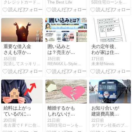
クレジットカード・カードローン・債務整理のクレロン
The Best Life
5回住宅ローンを借りたFPの10年後も後悔しない住宅購入術
すれば良い？
おしゃれな海
す
外e-Bikeと購
入先を比較
【2026年】
重要な借入金
囲い込みと
夫の定年後、
さえも浮かれ
は？売主が知
わが家は住民
て
っておきたい
税非課税世帯
15日前
15日前
17日前
完済してスッキリする予定日記
RE/MAX L-StyleのBlog
未来研News
「販売機会を
になると思っ
逃さないた
ていました
め」の基礎知
が、年金や退
識
職金によって
は対象外にな
ることもある
のでしょう
か？ 要件を教
給料は上がっ
離婚するかも
お知り合いが
えてくださ
ているのに、
しれないけど
建築費高騰中
い！
なぜ「家が買
家を買う？
の新築マンシ
20日前
21日前
22日前
名古屋でＦＰに住宅ローン相談｜住宅のお金相談室
5回住宅ローンを借りたFPの10年後も後悔しない住宅購入術
タワマン社長のブログ｜タワブロ見てね！随時更新中！
いにくく」な
ョンに引っ越
っているの？
しされます！