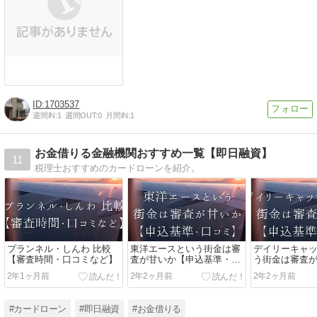
1703537
週間IN:
1
週間OUT:
0
月間IN:
1
お金借りる金融機関おすすめ一覧【即日融資】
11
税理士おすすめのカードローンを紹介。
プランネル・しんわ 比較
東洋エースという街金は審
デイリーキャ
【審査時間・口コミなど】
査が甘いか【申込基準・口
う街金は審査
コミ】
込基準・口コ
2年1ヶ月前
2年2ヶ月前
2年2ヶ月前
#カードローン
#即日融資
#お金借りる