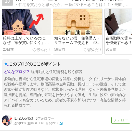
18
・住宅を買おうと思ったら、一番にやるべきことは！？・失敗しない住宅の買い方。・住宅ローンを組んでもお金が増える家計の作り方。住宅購入や家計のお得な情報を発信していきます。
給料は上がっているのに、
知らないと損！住宅購入・
在宅勤務で家
なぜ「家が買いにくく」な
リフォームで使える「2026
を優先すべき
っているの？
年版お得制度」を総まとめ
ーク時代の住
20日前
56日前
80日前
クリスト
このブログのここがポイント
経済動向と住宅情勢を鋭く解説
多角的な視点から住宅市場の変化を詳細に分析し、タイムリーかつ具体的
な戦略を提示します。物価高騰や金利変動、長期ローンの浸透、そして空
き家や補助制度の動きなど、現状をしっかり理解しながら未来を見据えた
選択肢を提案。専門的な知識をわかりやすく伝え、生活に役立つ実践的な
アドバイスも含めているため、読者の不安を和らげつつ、有益な情報を得
られる構成です。
2056453
3
週間IN:
0
週間OUT:
48
月間IN:
8