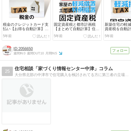
税金のクレジットカード支
固定資産税と都市計画税
新築住宅の軽
払い【お得を自動計算】還
【まとめて自動計算】住宅
資産税を自動
元ポイントと手数料からチ
と土地を同時にチェック
簡単チェック
5年前
5年前
5年前
ェック
2056650
週間IN:
0
週間OUT:
10
月間IN:
5
住宅相談「家づくり情報センター中津」コラム
25
大分県北部の中津市で住宅購入を検討されてる方に第三者の立場で、資金計画やライフプランのアドバイスをさせていただいてます。