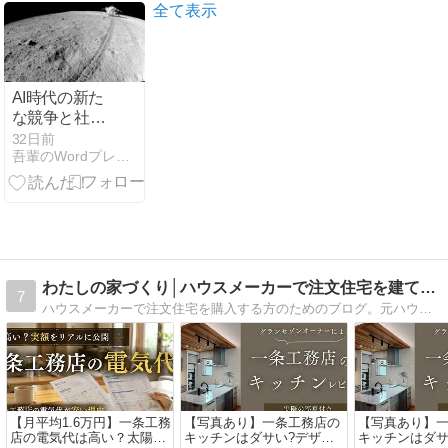
全て表示
AI時代の新た
な競争と社会
変革
32日前
吾輩のWordプレスサイト（仮）
わたしの家づくり│ハウスメーカーで注文住宅を建てよう
7
ハウスメーカーで注文住宅を購入する方のためのブログ。元ハウスメーカー営業が、専門的な知識をわかりやすく解説しています。しっかり知識をつけて、失敗しない家づくりを実現していきましょう。
【月平均1.6万円】一条工務
【写真あり】一条工務店の
【写真あり】
店の電気代は高い？太陽光
キッチンはダサい?デザイ
キッチンはダサ