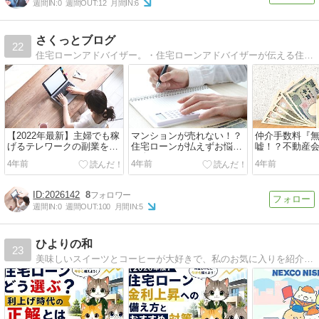
週間IN:
0
週間OUT:
12
月間IN:
6
さくっとブログ
22
住宅ローンアドバイザー。・住宅ローンアドバイザーが伝える住宅ローンの全て。・老後の生活の為の資金計画のアドバイス。・不動産投資のポイント・転職へのアドバイス「失敗」は「知らない」が原因。さくっと解決できる様に情報発信を行います。
【2022年最新】主婦でも稼
マンションが売れない！？
仲介手数料『
げるテレワークの副業を教
住宅ローンが払えずお悩み
嘘！？不動産
えます！
の人はこちら
りは？
4年前
4年前
4年前
2026142
8
週間IN:
0
週間OUT:
100
月間IN:
5
ひよりの和
23
美味しいスイーツとコーヒーが大好きで、私のお気に入りを紹介しながら趣味のゲームや愛車FIAT500の魅力をブログでお伝えします。