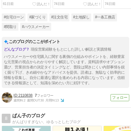
ありのリアル収支をレビュ
ンや収納力をレビューしま
ンや収納力を
61日前
74日前
74日前
ー
す
す
#住宅ローン
#家づくり
#注文住宅
#土地探し
#一条工務店
#間取り
#ハウスメーカー
このブログのここがポイント
現役営業経験をもとにした詳しい解説と実践情報
ハウスメーカーや住宅購入に関する裏側の仕組みやポイントを、経験豊富
な元営業の視点からわかりやすく解説しています。資料請求やオプション
選び、営業担当者の決定タイミングなど、普段は聞きにくい内部事情を鋭
く掘り下げ、きめ細やかなアドバイスを提供。読者は、無駄なく効率的に
情報を収集し、自分に最適な選択を進められる内容になっています。信頼
できる情報源として、知識を深めたい方に好評です。
2110838
7
週間IN:
2
週間OUT:
30
月間IN:
13
ぱん子のブログ
8
がんばりすぎない、ゆるっとしたブログ