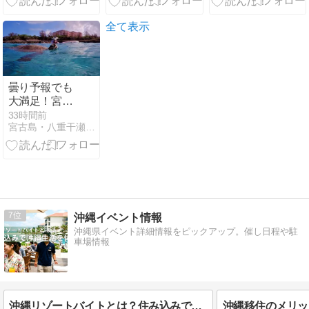
全て表示
曇り予報でも
大満足！宮古
島でウミガメ
33時間前
宮古島・八重干瀬ツアー専門アクアベース
と泳ぐ感動の
シュノーケリ
ングツアー
7
沖縄イベント情報
沖縄県イベント詳細情報をピックアップ。催し日程や駐
車場情報
沖縄リゾートバイトとは？住み込みで沖縄生活を試す方法｜メリット・デメリット・求人の探し方