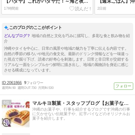
【パタヤ】これがパタヤだ！～海と夜の街と夕焼けとナイトマーケットで完璧｜2026.6タイ
17時間前
2日前
このブログのここがポイント
地域の自然と文化を巧みに描写し、多彩な食と飲み物を紹
介
沖縄やタイを中心に、日常の風景や地域の魅力を丁寧に伝える内容です。
自然の季節の移ろいや地元の食文化、最新のドリンク情報などを一味違っ
た視点で掘り下げ、読者の好奇心を刺激します。日常と非日常が交錯する
リアルな一面をシンプルかつ鮮明に描き出し、地域の風物詩を身近に感じ
させる構成になっています。
2061866
9
週間IN:
90
週間OUT:
730
月間IN:
530
6
マルキヨ製菓・スタッフブログ【お菓子な琉球話】
沖縄のお菓子や、行事を紹介するブログです沖縄の行事
に欠かせない伝統菓子や、紅芋パイなどのオリジナルお
菓子を紹介します。