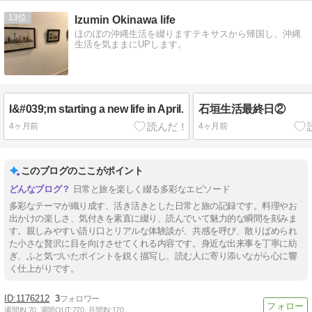
13
Izumin Okinawa life
ほのぼの沖縄生活を綴りますテキサスから帰国し、沖縄
生活を気ままにUPします。
I&#039;m starting a new life in April.
石垣生活最終日②
4ヶ月前
4ヶ月前
このブログのここがポイント
日常と旅を楽しく綴る多彩なエピソード
多彩なテーマが織り成す、活き活きとした日常と旅の記録です。料理やお
出かけの楽しさ、気付きを素直に綴り、読んでいて魅力的な瞬間を刻みま
す。親しみやすい語り口とリアルな体験談が、共感を呼び、散りばめられ
た小さな贅沢に目を向けさせてくれる内容です。身近な出来事を丁寧に紡
ぎ、ふと気づいたポイントを鋭く描写し、読む人に寄り添いながら心に響
く仕上がりです。
1176212
3
週間IN:
70
週間OUT:
270
月間IN:
170