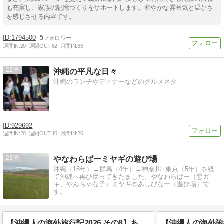
も充実し、家族の記憶づくりをサポートします。和やかな雰囲気と温かさ
を感じさせる内容です。
1794500
5
週間IN:
20
週間OUT:
62
月間IN:
86
22
沖縄の平凡な日々
沖縄のランチやディナーなどのグルメネタ
929692
週間IN:
20
週間OUT:
10
月間IN:
20
23
やなわらばーミヤギの遊び場
沖縄（18年）→群馬（4年）→神奈川+東京（5年）を経
て沖縄へ再び戻ってきたました。やなわらばー（悪ガ
キ、やんちゃな子）ミヤギのあしびなー（遊び場）で
す。
【沖縄人の海外旅行記2026 その8】あのお方と合流！