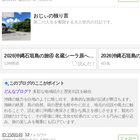
20
おじぃの独り言
第二の人生を奮闘する大人世代の日記です。
2026沖縄石垣島の旅④ 名蔵シーラ原へポタリング(3) 石垣島のお米の穀倉地帯「名蔵シーラ原」
13時間前
4日前
このブログのここがポイント
多彩な地域紹介と歴史伝説を融合
沖縄の魅力を白地のように映し出す、多角的な旅路の記述が際立ちます。
海峡の絶景、島の自然、街の歴史を鮮やかに伝え、地元の伝説や風土に触
れることで、読む者に沖縄の奥深さと豊かな風土を感じさせます。観光の
詳細だけでなく、その背後に潜む文化や伝承のエッセンスも巧みに盛り込
み、旅の楽しみを幾重にも広げています。
1589149
12