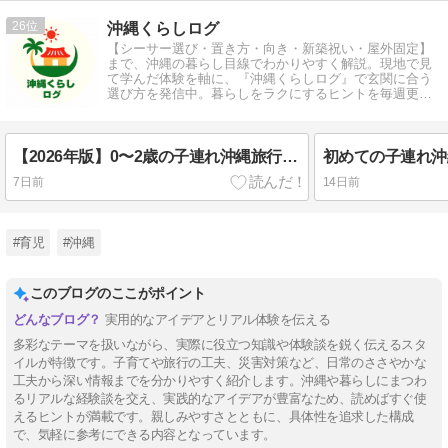
26
沖縄くらしログ
【シーサー選び・置き方・向き・新築祝い・屋外固定】
まで、沖縄の暮らし目線でわかりやすく解説。現地で見
て学んだ体験を軸に、『沖縄くらしログ』で玄関に合う
選び方を発信中。暮らしをラクにするヒントを毎週更
新。
【2026年版】0〜2歳の子連れ沖縄旅行におすすめホテル7選 赤ちゃん連れでも安心して泊まれる宿を厳選
7日前
14日前
#育児
#沖縄
このブログのここがポイント
実用的なアイデアとリアル体験を伝える
多彩なテーマを扱いながら、実際に役立つ知識や体験談を鋭く伝えるスタ
イルが特徴です。子育てや旅行の工夫、災害対策など、日常のささやかな
工夫から深い情報までを分かりやすく紹介します。沖縄や暮らしにまつわ
るリアルな経験談を交え、実践的なアイデアが豊富なため、読めばすぐ使
えるヒントが満載です。親しみやすさとともに、具体性を追求した構成
で、気軽に参考にできる内容となっています。