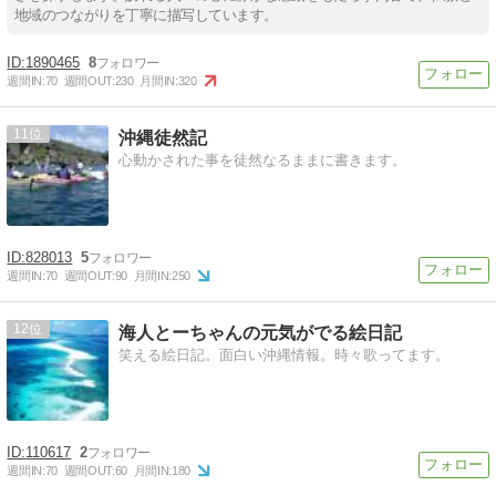
地域のつながりを丁寧に描写しています。
1890465
8
週間IN:
70
週間OUT:
230
月間IN:
320
11
沖縄徒然記
心動かされた事を徒然なるままに書きます。
828013
5
週間IN:
70
週間OUT:
90
月間IN:
250
12
海人とーちゃんの元気がでる絵日記
笑える絵日記。面白い沖縄情報。時々歌ってます。
110617
2
週間IN:
70
週間OUT:
60
月間IN:
180