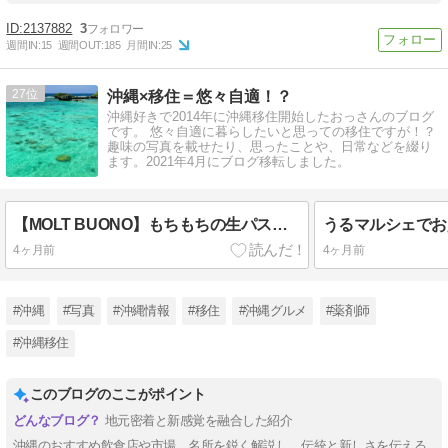
2137882
3
週間IN:
15
週間OUT:
185
月間IN:
25
27
沖縄×移住＝悠々自適！？
沖縄好きで2014年に沖縄移住開始したおっさんのブログ
です。 悠々自適に暮らしたいと思っての移住ですが！？
趣味の写真を載せたり、思ったことや、日常などを綴り
ます。2021年4月にブログ移転しました。
【MOLT BUONO】もちもちの生パスタが最高。ランチはさらにコスパよし。
4ヶ月前
4ヶ月前
#沖縄
#写真
#沖縄情報
#移住
#沖縄グルメ
#薬剤師
#沖縄移住
このブログのここがポイント
地元密着と新感覚を融合した紹介
沖縄のおすすめ飲食店や市場、名所を鋭く解説し、伝統と新しさを伝える