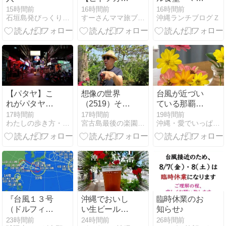
ラ】濃厚レア
ミヤ食堂」で
15時間前
16時間前
16時間前
石垣島発びっくりコラム
すーさんママ旅ブログ
沖縄ランチブログＺ
チーズケーキ
ベストスタン
が激旨でした
ダードな生姜
焼き丼
【パタヤ】こ
想像の世界
台風が近づい
れがパタヤ
（2519）そし
ている那覇！
だ！～海と夜
て今日で81歳
昨日の青空や
17時間前
17時間前
19時間前
わたしの歩き方・チェンマイ生活日記
宮古島最後の楽園計画
沖縄・愛でいっぱいの地球
の街と夕焼け
の誕生日で、
花を見て癒さ
とナイトマー
青春真っ只中
れようと思い
ケットで完璧
だ。
ます。
｜2026.6タイ
『台風１３号
沖縄でおいし
臨時休業のお
（ドルフィ
い生ビールが
知らせ♪
ン）・臨時休
飲めるお店
23時間前
24時間前
26時間前