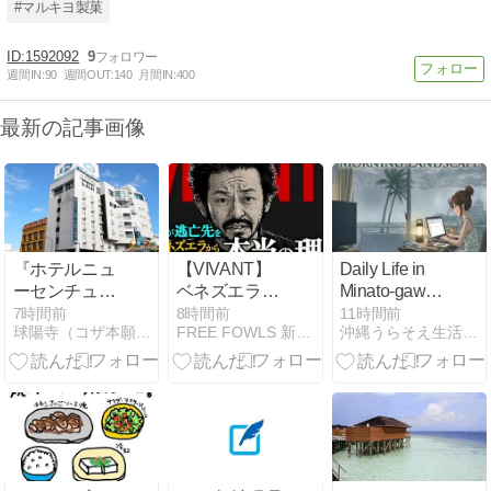
#マルキヨ製菓
1592092
9
週間IN:
90
週間OUT:
140
月間IN:
400
最新の記事画像
『ホテルニュ
【VIVANT】
Daily Life in
ーセンチュリ
ベネズエラ→
Minato-gawa,
ー様（沖縄
キプロス?ア
Urasoe,
7時間前
8時間前
11時間前
球陽寺（コザ本願寺）・オフィシャルブログ
FREE FOWLS 新石垣島ブログ
沖縄うらそえ生活｜介護・DIY・日々の記録
市）』
リ移動の真相
Okinawa: This
考察
Morning’s
Conditions |
Stormy Skies
and Today’s
Life (August 7,
2026)