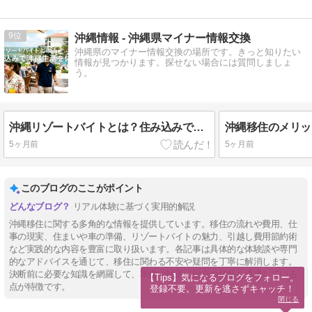
9
沖縄情報 - 沖縄県マイナー情報交換
沖縄県のマイナー情報交換の場所です。きっと知りたい
情報が見つかります。探せない場合には質問しましょ
う。
沖縄リゾートバイトとは？住み込みで沖縄生活を試す方法｜メリット・デメリット・求人の探し方
5ヶ月前
5ヶ月前
このブログのここがポイント
リアル体験に基づく実用的解説
沖縄移住に関する多角的な情報を提供しています。移住の流れや費用、仕
事の現実、住まいや車の準備、リゾートバイトの魅力、引越し費用節約術
など実践的な内容を豊富に取り扱います。各記事は具体的な体験談や専門
的なアドバイスを通じて、移住に関わる不安や疑問を丁寧に解消します。
決断前に必要な知識を網羅して、準備や対策に役立つ情報を追求している
【Tips】気になるブログをフォロー。

点が特徴です。
登録不要。更新を逃さずキャッチ！
閉じる