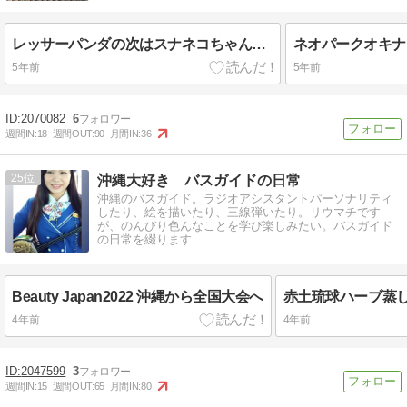
レッサーパンダの次はスナネコちゃんがネオパークオキナワにやってくる！！！
5年前
5年前
2070082
6
週間IN:
18
週間OUT:
90
月間IN:
36
25
沖縄大好き バスガイドの日常
沖縄のバスガイド。ラジオアシスタントパーソナリティ
したり、絵を描いたり、三線弾いたり。リウマチです
が、のんびり色んなことを学び楽しみたい。バスガイド
の日常を綴ります
Beauty Japan2022 沖縄から全国大会へ
4年前
4年前
2047599
3
週間IN:
15
週間OUT:
65
月間IN:
80