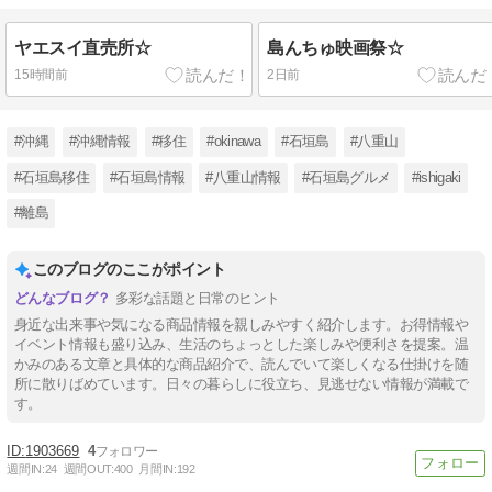
ヤエスイ直売所☆
島んちゅ映画祭☆
15時間前
2日前
#沖縄
#沖縄情報
#移住
#okinawa
#石垣島
#八重山
#石垣島移住
#石垣島情報
#八重山情報
#石垣島グルメ
#ishigaki
#離島
このブログのここがポイント
多彩な話題と日常のヒント
身近な出来事や気になる商品情報を親しみやすく紹介します。お得情報や
イベント情報も盛り込み、生活のちょっとした楽しみや便利さを提案。温
かみのある文章と具体的な商品紹介で、読んでいて楽しくなる仕掛けを随
所に散りばめています。日々の暮らしに役立ち、見逃せない情報が満載で
す。
1903669
4
週間IN:
24
週間OUT:
400
月間IN:
192