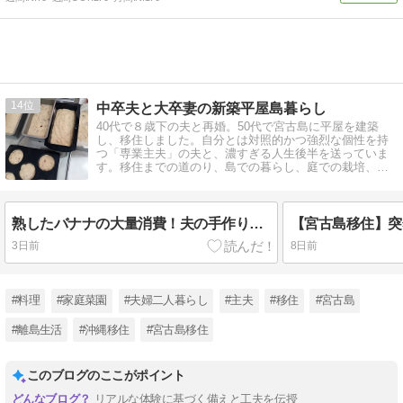
14
中卒夫と大卒妻の新築平屋島暮らし
40代で８歳下の夫と再婚。50代で宮古島に平屋を建築
し、移住しました。自分とは対照的かつ強烈な個性を持
つ「専業主夫」の夫と、濃すぎる人生後半を送っていま
す。移住までの道のり、島での暮らし、庭での栽培、夫
が作る料理等々をご紹介しています。
熟したバナナの大量消費！夫の手作りケーキと、やっぱり手放せない「スリム冷凍庫」
3日前
8日前
#料理
#家庭菜園
#夫婦二人暮らし
#主夫
#移住
#宮古島
#離島生活
#沖縄移住
#宮古島移住
このブログのここがポイント
リアルな体験に基づく備えと工夫を伝授