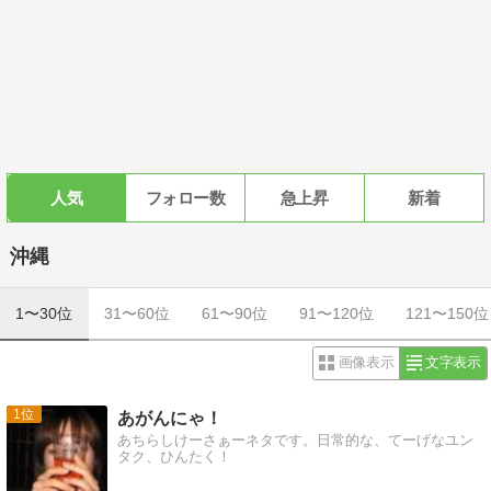
人気
フォロー数
急上昇
新着
沖縄
1〜30位
31〜60位
61〜90位
91〜120位
121〜150位
画像表示
文字表示
1
あがんにゃ！
あちらしけーさぁーネタです。日常的な、てーげなユン
タク、ひんたく！