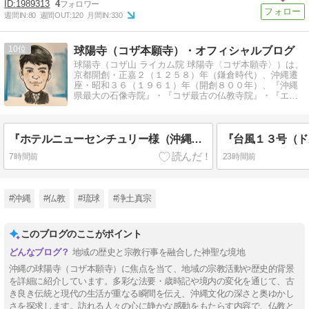
1989313
4
週間IN:
80
週間OUT:
120
月間IN:
330
10
球陽寺（コザ本願寺）・オフィシャルブログ
球陽寺（コザ山 ライカム院 球陽寺〈コザ本願寺〉）は、
京都開創・正嘉２（１２５８）年（鎌倉時代）、沖縄遷
座・昭和３６（１９６１）年（開創８００年）、『沖縄
県最大の石像寺院』・『コザ最古の仏教寺院』・『エイ
サー精舎』の親称があります。
『ホテルニューセンチュリー様（沖縄市）』
7時間前
23時間前
#沖縄
#仏教
#琉球
#浄土真宗
このブログのここがポイント
地域の歴史と宗教行事を融合した神聖な境地
沖縄の球陽寺（コザ本願寺）に焦点を当て、地域の宗教活動や歴史的背景
を詳細に紹介しています。多彩な法要・歳時記や境内の変化を通じて、古
き良き伝統と現代の生活が重なる瞬間を伝え、沖縄文化の深さと奥ゆかし
さを探求します。訪れる人々の心に静かな感動をもたらす内容で、仏教と