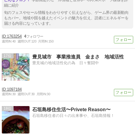
細に紹介
旬のフェスやセール情報をわかりやすく伝えながら、ゲーム界の最新動向
もカバー。地域や国を越えたイベントの魅力を伝え、読者にエネルギーを
届ける内容になっています。
1763254
4
週間IN:
40
週間OUT:
120
月間IN:
150
17
豊見城市 事業推進員 金まさ 地域活性
豊見城の地域活性化の為 日々奮闘中
1097184
週間IN:
30
週間OUT:
30
月間IN:
30
18
石垣島移住生活〜Privete Reason〜
石垣島移住者の日々の出来事や、石垣島情報！