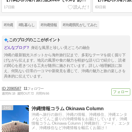
17日前
63日前
#沖縄
#島暮らし
#沖縄情報
#沖縄県民がしてみた
このブログのここがポイント
身近な風景と珍しい見どころの融合
沖縄の最新観光スポットから海外旅行記まで、多彩なテーマを鋭く掘り下
げながら伝えます。地元の風景や食の魅力を軽妙な語り口で紹介し、読者
の関心を惹きつける工夫が随所に施されています。詳しい地理解説に加
え、何気ない日常の一コマや新発見を通じて、沖縄の魅力と旅の楽しさを
具体的に伝えています。
2090587
11
週間IN:
18
週間OUT:
72
月間IN:
66
24
沖縄情報コラム Okinawa Column
沖縄へ旅行の旅行、沖縄の情報、沖縄移住、沖縄エンタ
メなどてんこ盛りの沖縄情報をお届けしています。沖縄
情報コラム Okinawa Column | 沖縄旅行、フード、エンタ
メ、沖縄移住など沖縄情報を幅広くお届け！