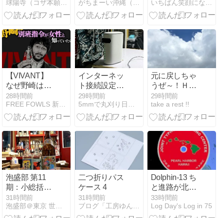
球陽寺（コザ本願寺）・オフィシャルブログ
がちまーい沖縄（ファミコン）
いちばん笑顔になれる買取 寿屋
業②』 球陽寺
（コザ本願
寺）・ニュー
ス速報
【VIVANT】
インターネッ
元に戻しちゃ
なぜ野崎は別
ト接続設定
うぜ～！Ｈ．
班指令が女性
Speed Wi-Fi
Ｎを！
28時間前
29時間前
29時間前
FREE FOWLS 新石垣島ブログ
5mmで丸刈り日記 パソコン修理沖縄
take a rest !!
と知ってい
HOME 5G L11
た?理由を考
ZTR01 格安シ
察
ム 格安sim リ
チャージモバ
イル
泡盛部 第11
二つ折りパス
Dolphin-13 ち
期：小総括会
ケース 4
と進路が北・
1
東に/名護直球
31時間前
31時間前
33時間前
泡盛部＠東京 世田谷 升本屋 公式ブログ
ブログ「工房ゆんたく」
Log Day's Log in 75
は如何に？