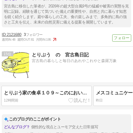
宮古島に移住した筆者が、2026年の超大型台風9号の猛威や被害の実態を克
明に記録。経験を通じて気づいた備えの重要性や、自然と共に暮らす知恵
を鋭く紹介します。庭や暮らしの工夫、食の楽しみまで、多角的に島の強
さと工夫を伝え、未来の自然災害に備える提案を展開しています。
2121680
3
週間IN:
48
週間OUT:
81
月間IN:
195
15
とりぶう の 宮古島日記
宮古島の暮らしと毎日のあれやこれやと森羅万象
とりぶう家の食卓１０９～このにおいは外食のにおい
メスコミュニケー
12時間前
昨日
このブログのここがポイント
個性的な視点とユーモア交えた日常描写