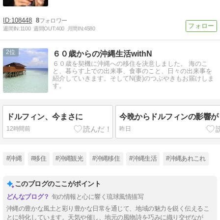
108448
8
週間IN:
1100
週間OUT:
400
月間IN:
4580
2
６０歳からの沖縄生活withN
６０歳を契機に沖縄への移住を決意しました。 海のこ
と、暮らす上での出来事、食事のこと、日々の出来事を
紹介していきます。そしてN(妻)のつぶやきもお届けしま
す。
ドルフィン、今まさに
今晩からドルフィンの影響が
12時間前
昨日
#沖縄
#移住
#沖縄観光
#沖縄移住
#沖縄生活
#沖縄あれこれ
このブログのここがポイント
旬の情報と心に響く琉球風情描写
沖縄の豊かな風土と彩り豊かな日常を通じて、地域の魅力を鋭く伝えるこ
とに特化しています。天気や催し、地元の風物詩を巧みに織り交ぜなが