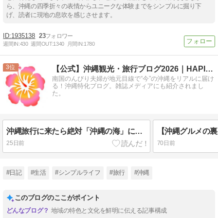
ら、沖縄の四季折々の表情からユニークな体験までをシンプルに掘り下
げ、読者に現地の息吹を感じさせます。
1935138
23
週間IN:
430
週間OUT:
1340
月間IN:
1780
3
【公式】沖縄観光・旅行ブログ2026｜HAPIOKI
南国のんびり夫婦が地元目線で“今”の沖縄をリアルに届け
る！沖縄特化ブログ。雑誌メディアにも紹介されまし
た。
沖縄旅行に来たら絶対「沖縄の海」に行くべき5つの理由
25日前
70日前
#日記
#生活
#シンプルライフ
#旅行
#沖縄
このブログのここがポイント
地域の特色と文化を鮮明に伝える記事構成