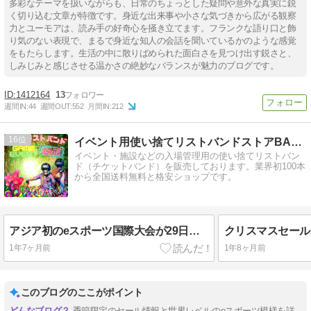
多彩なテーマを扱いながらも、日常のちょっとした疑問や意外な真実に鋭
く切り込む文章が特徴です。身近な出来事や小さな気づきから広がる観察
力とユーモアは、読み手の好奇心を掻き立てます。フランクな語り口と飾
り気のない表現で、まるで身近な知人の会話を聞いているかのような感覚
をもたらします。生活の中に散りばめられた面白さを見つけ出す鋭さと、
しみじみと感じさせる温かさの絶妙なバランスが魅力のブログです。
1412164
13
週間IN:
44
週間OUT:
552
月間IN:
212
16
イベント用使い捨てリストバンドストアBANDERS
イベント・施設などの入場管理用の使い捨てリストバン
ド（チケットバンド）を販売しております。業界初100本
から全国送料無料と格安ショップです。
アジア初のeスポーツ国際大会が29日に札幌で開幕
クリスマスセール2
1年7ヶ月前
1年8ヶ月前
このブログのここがポイント
季節限定のセール情報と世界レベルのeスポーツ模様を詳