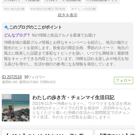
#冷凍自販機
#沖縄自販機設置情報
#グルメ自販機
続きを表示
#スイーツ自販機
#沖縄面白い自販機
#沖縄食べ物自販機
このブログのここがポイント
旬の情報と絶品グルメを最速でお届け
沖縄全域の最新グルメ情報とお得なキャンペーンを紹介し、地元の魅力と
観光のヒントを提供します。飲食店の限定企画、季節のスイーツ、地元の
風土に根差した話題まで多彩なトピックを扱い、いつでも興味深く最新情
報をキャッチできる内容となっています。沖縄を訪れる楽しみや地元を知
る喜びを増やし、生活や旅行の参考になる情報を発信しています。
2072518
10
週間IN:
140
週間OUT:
860
月間IN:
910
5
わたしの歩き方・チェンマイ生活日記
2021年11月〜沖縄からタイへ。ワクワクする生活を求め
る40代のチェンマイでの日常を発信中・2018年からなん
となくたどり着いた沖縄の生活から期間限定でのチェン
マイ生活。今のタイの空気をお届けします☆