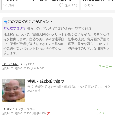
5ヶ月前
5ヶ月前
このブログのここがポイント
暮らしのリアルと選択肢をわかりやすく解説
沖縄移住について、実際の経験やメリットを鋭く伝えながら、多角的な情
報を提供します。自然の美しさや交通手段、仕事の現実、費用面の詳細ま
で、読者が最適な選択をできるよう具体的に解説。豊かな暮らしのヒント
や見逃せないポイントをわかりやすく伝え、沖縄移住のリアルな側面を追
求します。
1989643
7
週間IN:
80
週間OUT:
90
月間IN:
360
8
沖縄・琉球弧ヲ想フ
永く見続けてきた沖縄・琉球弧について書いていこうと
思います
312513
7
週間IN:
80
週間OUT:
230
月間IN:
330