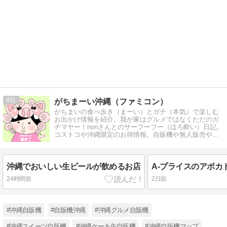
4
がちまーい沖縄（ファミコン）
がちまいの食べ歩き（まーい）とガチ（本気）で楽しむ
お出かけ情報を紹介。我が家はグルメではなくただのガ
チマヤー！nonさんとのサーフーフー（ほろ酔い）日記。
コストコや沖縄限定のお得情報。自販機や無人販売やコ
アな沖縄観光スポットなど
沖縄でおいしい生ビールが飲めるお店
24時間前
2日前
#沖縄自販機
#自販機沖縄
#沖縄グルメ自販機
#沖縄スイーツ自販機
#沖縄ケーキ缶自販機
#沖縄自販機マップ