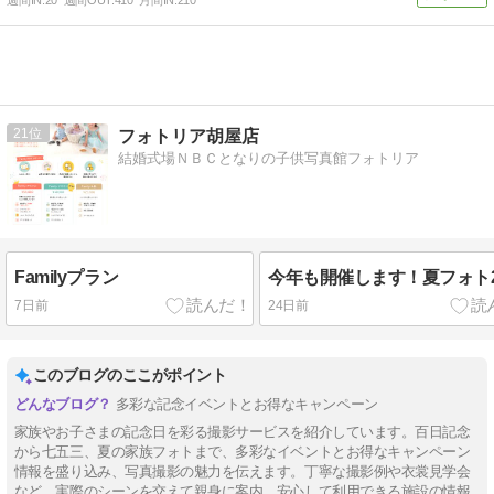
週間IN:
20
週間OUT:
410
月間IN:
210
21
フォトリア胡屋店
結婚式場ＮＢＣとなりの子供写真館フォトリア
Familyプラン
今年も開催します！夏フォト2
7日前
24日前
このブログのここがポイント
多彩な記念イベントとお得なキャンペーン
家族やお子さまの記念日を彩る撮影サービスを紹介しています。百日記念
から七五三、夏の家族フォトまで、多彩なイベントとお得なキャンペーン
情報を盛り込み、写真撮影の魅力を伝えます。丁寧な撮影例や衣裳見学会
など、実際のシーンを交えて親身に案内。安心して利用できる施設の情報