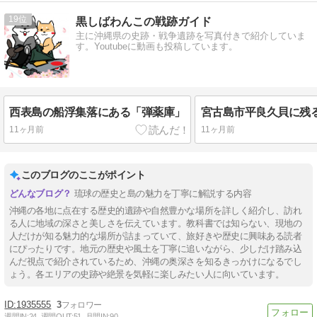
19
黒しばわんこの戦跡ガイド
主に沖縄県の史跡・戦争遺跡を写真付きで紹介していま
す。Youtubeに動画も投稿しています。
西表島の船浮集落にある「弾薬庫」
11ヶ月前
11ヶ月前
このブログのここがポイント
琉球の歴史と島の魅力を丁寧に解説する内容
沖縄の各地に点在する歴史的遺跡や自然豊かな場所を詳しく紹介し、訪れ
る人に地域の深さと美しさを伝えています。教科書では知らない、現地の
人だけが知る魅力的な場所が詰まっていて、旅好きや歴史に興味ある読者
にぴったりです。地元の歴史や風土を丁寧に追いながら、少しだけ踏み込
んだ視点で紹介されているため、沖縄の奥深さを知るきっかけになるでし
ょう。各エリアの史跡や絶景を気軽に楽しみたい人に向いています。
1935555
3
週間IN:
24
週間OUT:
51
月間IN:
90