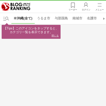
リーダー
ログイン
メニュー
※沖縄(全て)
うるま市
与那国島
南城市
名護市
宜
【Tips】このアイコンをタップすると、

カテゴリ一覧を表示できます。
閉じる