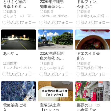
とりぶう家の
2026年沖縄県
ドルフィン、
食卓１０９～
知事選挙 出馬
今まさに
このにおいは
候補・末吉 正
12時間前
12時間前
12時間前
とりぶう の 宮古島日記
JAPAN OKINAWA TODAY
６０歳からの沖縄生活withN
外食のにおい
弘氏氏
あわや…
2026沖縄石垣
ヤエスイ直売
島の旅④ 名蔵
所☆
シーラ原へポ
12時間前
13時間前
15時間前
トコとわたしのやんばる移住日記
おじぃの独り言
石垣島移住生活〜Privete Reason〜
タリング(3) 石
垣島のお米の
穀倉地帯「名
蔵シーラ原」
電位治療に潜
宝塚SA土産
那覇のローカ
入
【ヒトツカ
ル食堂「マル