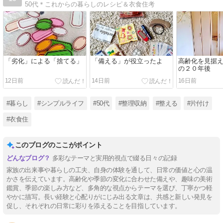
50代＊これからの暮らしのレシピ＆衣食住考
「劣化」による「捨てる」
「備える」が役立ったよ
高齢化を見据
の２０年後
12日前
14日前
16日前
#暮らし
#シンプルライフ
#50代
#整理収納
#整える
#片付け
#衣食住
このブログのここがポイント
多彩なテーマと実用的視点で綴る日々の記録
家族の出来事や暮らしの工夫、自身の体験を通して、日常の価値と心の温
かさを伝えています。高齢化や季節の変化に合わせた備えや、趣味の美術
鑑賞、季節の楽しみ方など、多角的な視点からテーマを選び、丁寧かつ軽
やかに描写。長い経験と心配りがにじみ出る文章は、共感と新しい発見を
促し、それぞれの日常に彩りを添えることを目指しています。