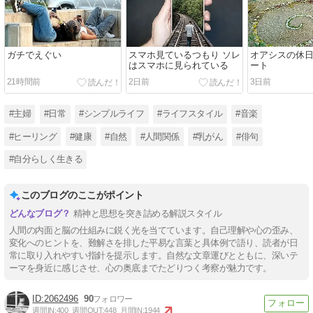
ガチでえぐい
スマホ見ているつもり ソレ
オアシスの休日
はスマホに見られている
ート
21時間前
2日前
3日前
#主婦
#日常
#シンプルライフ
#ライフスタイル
#音楽
#ヒーリング
#健康
#自然
#人間関係
#乳がん
#俳句
#自分らしく生きる
このブログのここがポイント
精神と思想を突き詰める解説スタイル
人間の内面と脳の仕組みに鋭く光を当てています。自己理解や心の歪み、
変化へのヒントを、難解さを排した平易な言葉と具体例で語り、読者が日
常に取り入れやすい指針を提示します。自然な文章運びとともに、深いテ
ーマを身近に感じさせ、心の奥底までたどりつく考察が魅力です。
2062496
90
週間IN:
400
週間OUT:
448
月間IN:
1944