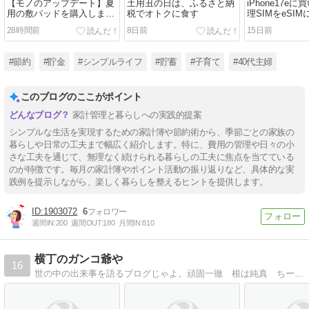
【モノのアップデート】夏
土用丑の日は、ふるさと納
iPhone17e
用の敷パッドを購入しまし
税でオトクに食す
理SIMをeSI
た
順。
28時間前
8日前
15日前
#節約
#貯金
#シンプルライフ
#貯蓄
#子育て
#40代主婦
このブログのここがポイント
家計管理と暮らしへの実践的提案
シンプルな生活を実現するための家計簿や節約術から、季節ごとの家族の
暮らしや日常の工夫まで幅広く紹介します。特に、費用の管理や日々の小
さな工夫を通じて、無理なく続けられる暮らしの工夫に焦点を当てている
のが特徴です。毎月の家計簿やポイント活動の振り返りなど、具体的な実
践例を提示しながら、楽しく暮らしを整えるヒントを提供します。
1903072
6
週間IN:
200
週間OUT:
180
月間IN:
810
横丁のガンコ爺や
16
世の中の出来事を語るブログじゃよ。頑固一徹 根は純真 ちーとへそ曲がり。