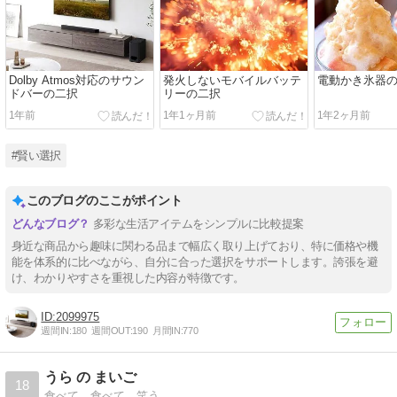
Dolby Atmos対応のサウン
発火しないモバイルバッテ
電動かき氷器
ドバーの二択
リーの二択
1年前
1年1ヶ月前
1年2ヶ月前
#賢い選択
このブログのここがポイント
多彩な生活アイテムをシンプルに比較提案
身近な商品から趣味に関わる品まで幅広く取り上げており、特に価格や機
能を体系的に比べながら、自分に合った選択をサポートします。誇張を避
け、わかりやすさを重視した内容が特徴です。
2099975
週間IN:
180
週間OUT:
190
月間IN:
770
うら の まいご
18
食べて、食べて、笑う