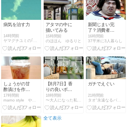
病気を治す力
アタマの中に
新聞じまい完
描いてみる
了？消費者セ
ンターに感謝
14時間前
15時間前
16時間前
ヤマグチユミの｢人生はこれから｣断捨離トレーナー
のほほん ゆるりと
37平米に3人暮らし
されました
しょうがの甘
【8月7日】香
ガチでえぐい
酢漬けを作っ
りの良いボデ
た日のお楽し
ィオイルを選
21時間前
17時間前
18時間前
タオ”永遠なるバランス”の香り
mamo style やっぱり地味暮らし。
〜大人になった私たちの定番と習慣〜
みはジンジャ
び、嗅覚から
ードリンク
極上のリラッ
クスへ
全て表示