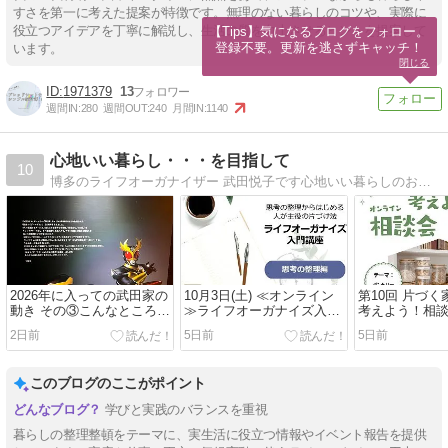
すさを第一に考えた提案が特徴です。無理のない暮らしのコツや、実際に
役立つアイデアを丁寧に解説し、生活の質を向上させるヒントを提案して
【Tips】気になるブログをフォロー。

登録不要。更新を逃さずキャッチ！
います。
閉じる
1971379
13
週間IN:
280
週間OUT:
240
月間IN:
1140
心地いい暮らし・・・を目指して
10
博多のライフオーガナイザー 武田悦子です心地いい暮らしのお手伝い
2026年に入っての武田家の
10月3日(土) ≪オンライン
第10回 片づ
動き その③こんなところに
≫ライフオーガナイズ入門
考えよう！相談
落とし穴
講座 ～思考の整理編～ 受
リー～
2日前
5日前
5日前
付中♪
このブログのここがポイント
学びと実践のバランスを重視
暮らしの整理整頓をテーマに、実生活に役立つ情報やイベント報告を提供