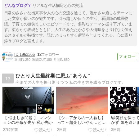
リアルな生活描写と心の交流
日常のささいな出来事や人の心の交流を通じて、温かさや癒しをテーマに
した文章が多いのが魅力です。引っ越しや日々の生活、看護師の成長物
語、子育ての微笑ましいエピソードまで、多彩なテーマを掘り下げていま
す。柔らかな表現とともに、人生のあたたかさや人情味をさりげなく伝え
るスタイルが特徴です。読むとほっとする瞬間を与えてくれる、心に寄り
添うブログと言えます。
1963366
12
週間IN:
250
週間OUT:
180
月間IN:
880
ひとり人生最終期に思ふ”あうん”
13
今までの人生を振り返りつつ 私の生き方を綴るブログです。
【 悩ましき問題 】 マンシ
【シニアからの一人暮し】
🙀笑顔を保っ
ョンの寿命が先か 私が先か
って～超楽しいやん…と思
かず 気を遣い
って始めたのがこのブロ
れるばかり。
27時間前
2日前
3日前
グ。