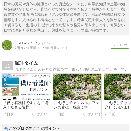
日常の風景や身体の健康といった身近なテーマに、科学的知見や生活の知
恵を織り交ぜながら、具体的かつ分かりやすく伝える特色があります。都
市農業や健康管理に関わるリアルな体験談を通じて、読者が実際に役立つ
情報を手に入れられる構成となっています。時事問題や個人的な観察を鋭
く切り取り、生活の中に潜む小さな驚きや発見を引き出します。何気ない
日常に深みと意味を見出し、興味を惹きつける文章が特徴です。
2052674
3
週間IN:
270
週間OUT:
290
月間IN:
1150
珈琲タイム
12
珈琲タイムが大好きな作家です。東京と沖縄の二拠点生活をしています。子供が撮った南国の写真を記事と合わせて載せています。皆様の珈琲タイムの癒しになれば幸いです。
『僕は看護師です』をご購
「えぼしチャンネル」ファ
「えぼしチャ
入くださる皆様へ
ンの皆様、感謝です
介して頂きま
16日前
19日前
23日前
このブログのここがポイント