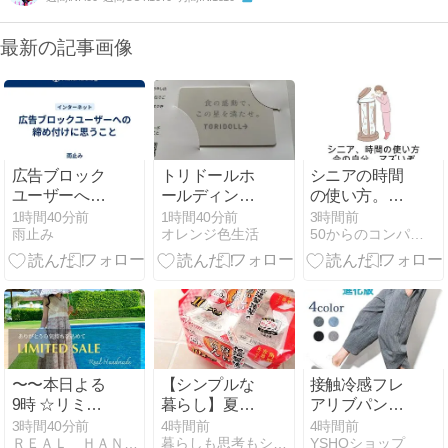
最新の記事画像
広告ブロック
トリドールホ
シニアの時間
ユーザーへの
ールディング
の使い方。何
締め付けに思
ス「優待券
かを手放さな
1時間40分前
1時間40分前
3時間前
雨止み
オレンジ色生活
50からのコンパクトな暮らし
うこと
4,000円
いと、涼やか
分」/8/7の売
に暮らせない
買/朝ヨガ/三人
かもしれない
屋
現状
〜〜本日よる
【シンプルな
接触冷感フレ
9時 ☆リミテ
暮らし】夏休
アリブパンツ
ッドセールス
みに断捨離す
しゃり感カラ
3時間40分前
4時間前
4時間前
ＲＥＡＬ ＨＡＮＤＭＡＤＥ -Ｂｌｏｇ-
暮らしも思考もシンプルに
YSHOショップ
タートしま
るメリット
ーワイドパン