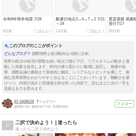
令和8年熊本地震 7/28
酷暑日地点3→4→7→2 7/21
悪霊退散 祇園
～24
巡行7/17
6日前
13日前
20日前
このブログのここがポイント
国際情勢と経済動向を冷静に分析
世界の政治や経済の変動を鋭い視点で掘り下げ、リアルタイムの動きと連
動した洞察を提供します。時代の移り変わりに敏感に反応し、株価や為
替、国際会議の裏側まで具体的に解説。シリアルなトピックを通じて、複
雑な世界情勢をわかりやすく伝えることにこだわっています。難解さを避
けつつ、内容の深さと現場感を併せ持った内容で、読むほどに次の一手を
見据える力を育みます。
1608528
7
週間IN:
190
週間OUT:
740
月間IN:
800
二択で決めよう！ | 迷ったら
17
迷ったら二択で決めよう