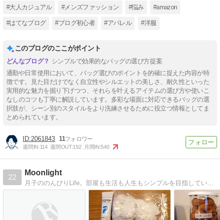
#大人カジュアル
#メンズファッション
#悩み
#amazon
#はてなブログ
#ブログ初心者
#アパレル
#洋服
このブログのここがポイント
シンプルで効果的なバッグの選び方提案
通勤や日常使用において、バッグ選びのポイントを的確に捉えた内容が特
徴です。見た目だけでなく自立性やシルエットの美しさ、耐久性といった
実用的な魅力を掘り下げつつ、それらを叶えるアイテムの選び方や使いこ
なしのコツも丁寧に解説しています。多彩な場面に対応できるバッグの選
択肢が、シーン別のスタイルをより洗練させるために役立つ情報としてま
とめられています。
2061843
11
週間IN:
114
週間OUT:
192
月間IN:
540
Moonlight
22
月子ののんびりLife。部屋も生活も人生もシンプルを目指しています。