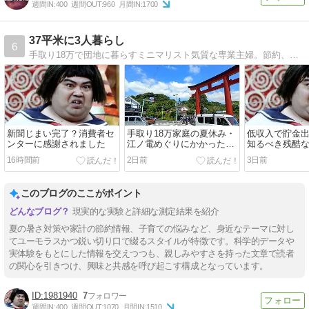
週間IN:
400
週間OUT:
960
月間IN:
1700
37平米に3人暮らし
6
手取り18万で団地に暮らすミニマリスト気質な専業主婦。節約、投資、子育て、片付けなどテーマにしてます。
新聞じまい完了？消費者セ
手取り18万家庭の夏休み・
低収入で貯金
ンターに感謝されました
江ノ電めぐりにかかった費
知るべき残酷
用
16時間前
2日前
3日前
このブログのここがポイント
現実的な実験と詳細な測定結果を紹介
夏の暑さ対策や家計の節約情報、子育ての悩みなど、身近なテーマに対し
てユーモラスかつ鋭い切り口で綴るスタイルが特徴です。科学的データや
実体験をもとにした情報を交えつつも、親しみやすさを持った文章で読者
の関心を引きつけ、興味と共感を呼び起こす構成となっています。
1981940
7
週間IN:
400
週間OUT:
1070
月間IN:
1510