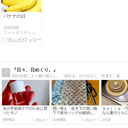
バナナの日
22時間前
ファンタスティック Night
『日々、日めくり。』
7
50代夫婦二人＋猫の暮らし。「諦める」のではなく「見直す」暮らしで自分らしく笑って過ごしたい。ご訪問お待ちしています♪
夫の手術痕ケアのために買
買い替え・炎天下の買い物
Ｓｅｒｉａ・
ったモノ
下で保冷バッグが破損し
なら夏のうち
て・・
8時間前
31時間前
2日前