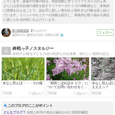
しています。家庭や仕事の両立、気候変動に伴うライフスタイルの工夫、
さらには自分自身の成長を促すライフオーガナイズの体験談など、多角的
に情報を伝えることで、読み手に新しい気付きと前向きな行動を促し続け
ています。イベントやセミナーの詳細も紹介し、具体的な取り組みを身近
に感じられる内容に仕上げています。
1645104
2
週間IN:
270
週間OUT:
360
月間IN:
1190
終戦っ子ノスタルジー
11
終戦子が綴る子どもの頃の気持ちや出来事。懐かしい昭和の話も満載です。
水なし田んぼ・・・その後
「昭和こぼれ話６ ピケ」に
水なし田んぼ
ついてお問い合わせをくだ
えええっ？
さったＭさま
71日前
73日前
82日前
このブログのここがポイント
自然と科学の視点が融合された実用的解説