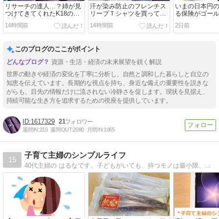
リサーチの達人…？姉が見
汗が染み防止のフレンチス
いまの日本円
つけてきてくれたK18の中
リーブＴシャツを買ってみ
る保険がゴー
古品が破格です。
ました（30％オフで）
ただそれだけ
14時間前
14時間前
2日前
このブログのここがポイント
資源・生活・経済の未来展望を鋭く解説
世界の動きや経済の変化を丁寧に分析し、自然と調和した暮らしと自立の
知恵を伝えています。長期的な視点を持ち、身近な備えの重要性を説きな
がらも、目先の情報だけに流されない冷静さを促します。現状を見据え、
持続可能な生き方を追求するための視座を提供しています。
1617329
21
週間IN:
210
週間OUT:
2080
月間IN:
1065
子育て主婦のシンプルライフ
15
40代主婦の はるなです。子どもがいても、持つモノは最小限、ラク家事でシンプルな暮らし。貯蓄に励んでいます。