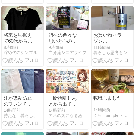
将来を見据え
姉への色々な
お買い物マラ
て60代からの
思いと心の整
ソン
ミニマリスト
理になりまし
【20％OFF!｜
8時間前
9時間前
11時間前
貯め代のシンプルライフと暮らしのヒント
自分流シニアライフ
暮らしも思考もシンプルに
生活
た
神トククーポ
ン対象】【新
規限定ポイン
ト＋9倍】
汗が染み防止
【断捨離】あ
転職しました
のフレンチス
とから出てき
リーブＴシャ
てメルカリ出
14時間前
14時間前
14時間前
くらしsimple ~ 毎日がご機嫌で豊かな私であるために。
持たない暮らし、使い切る暮らし。
アネの気になるあれこレビュー
ツを買ってみ
品したかった
ました（30％
モノ
オフで）