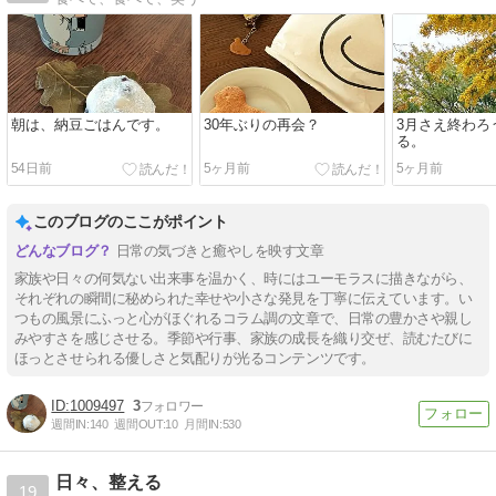
朝は、納豆ごはんです。
30年ぶりの再会？
3月さえ終わろ
る。
54日前
5ヶ月前
5ヶ月前
このブログのここがポイント
日常の気づきと癒やしを映す文章
家族や日々の何気ない出来事を温かく、時にはユーモラスに描きながら、
それぞれの瞬間に秘められた幸せや小さな発見を丁寧に伝えています。い
つもの風景にふっと心がほぐれるコラム調の文章で、日常の豊かさや親し
みやすさを感じさせる。季節や行事、家族の成長を織り交ぜ、読むたびに
ほっとさせられる優しさと気配りが光るコンテンツです。
1009497
3
週間IN:
140
週間OUT:
10
月間IN:
530
日々、整える
19