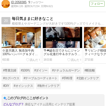
2058385
5
週間IN:
135
週間OUT:
234
月間IN:
621
毎日気ままに好きなこと
20
模様替えやガーデニングが大好きです!100均グッズでリメイクも!毎日気ままに好きなことをつづってます。家族やお出かけのことなども。
🍲楽天購入 無添加牛肉
🌴☘️誕生日でさらにジャン
💐リビング模
100%ハンバーグ＆ダイソ
グル化進行中＆ホテルライ
ティークなラ
ーのシンプル収納🧺
クな香り☘️🌴
ら隠し💐
6日前
16日前
27日前
#専業主婦
#100均
#ダイソー
#ナチュラルガーデン
#断捨離
#ログハウス
#テーブルコーディネート
#手料理
#北欧インテリア
#DIY
#オイシックス
#海外インテリア
このブログのここがポイント
身近なアイテム活用とインテリア提案