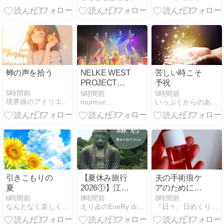
す〜〜
ツ リネン・麻
イージーパン
ツ」
蝉の声を拾う
NELKE WEST
苦しい時こそ
PROJECT
予祝
vol.2 舞台『ペ
5時間前
5時間前
5時間前
境界線のアトリエ -The Muted World-
murmur...
いっぷくからのありがとう
パロニ・ヴァ
ンパイア』
引きこもりの
【夏休み旅行
夫の手術痕ケ
夏
2026①】江ノ
アのために買
島に行ってき
ったモノ
6時間前
8時間前
8時間前
なんとなく楽しく生きる！FOUR SEASONS
えりゐのEveRy diaRy
『日々、日めくり。』
た！江ノ電と
鎌倉の大仏