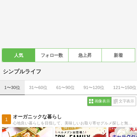
人気
フォロー数
急上昇
新着
シンプルライフ
1〜30位
31〜60位
61〜90位
91〜120位
121〜150位
画像表示
文字表示
オーガニックな暮らし
1
心地良い暮らしを目指して、美味しいお取り寄せグルメ探しと無印良品やunicoの家具で築30年超えの古い賃貸マンションのおしゃれ化を推進中！