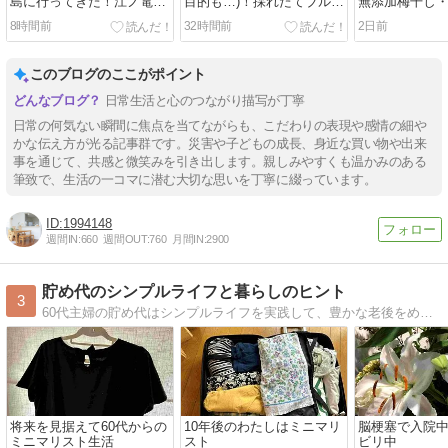
島に行ってきた！江ノ電と
目的も…)！採れたてブルー
無添加梅干し
鎌倉の大仏
ベリーで贅沢スムージー
ー・数か月ぶ
8時間前
32時間前
2日前
ルを購入
このブログのここがポイント
日常生活と心のつながり描写が丁寧
日常の何気ない瞬間に焦点を当てながらも、こだわりの表現や感情の細や
かな伝え方が光る記事群です。災害や子どもの成長、身近な買い物や出来
事を通じて、共感と微笑みを引き出します。親しみやすくも温かみのある
筆致で、生活の一コマに潜む大切な思いを丁寧に綴っています。
1994148
週間IN:
660
週間OUT:
760
月間IN:
2900
貯め代のシンプルライフと暮らしのヒント
3
60代主婦の貯め代はシンプルライフを実践して、豊かな老後をめざしています。皆さまの暮らしに寄り添い、ちょっとした気づきになる記事やヒントをご活用ください。
将来を見据えて60代からの
10年後のわたしはミニマリ
脳梗塞で入院中
ミニマリスト生活
スト
ビリ中