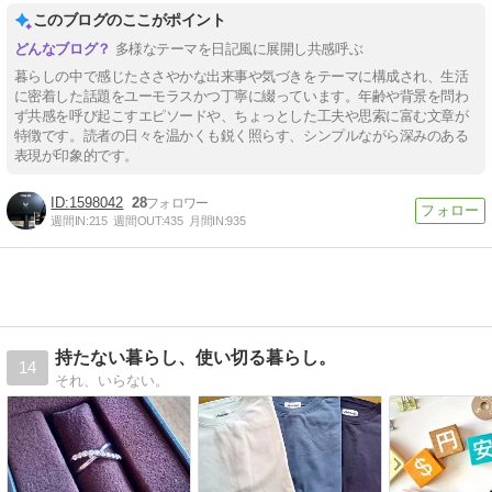
このブログのここがポイント
多様なテーマを日記風に展開し共感呼ぶ
暮らしの中で感じたささやかな出来事や気づきをテーマに構成され、生活
に密着した話題をユーモラスかつ丁寧に綴っています。年齢や背景を問わ
ず共感を呼び起こすエピソードや、ちょっとした工夫や思索に富む文章が
特徴です。読者の日々を温かくも鋭く照らす、シンプルながら深みのある
表現が印象的です。
1598042
28
週間IN:
215
週間OUT:
435
月間IN:
935
持たない暮らし、使い切る暮らし。
14
それ、いらない。