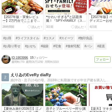
【2027年版・実食レビュ
❝かわいすぎる❞と話題沸
【2027年版
ー】2万円台でここまで豪
騰！『SPY×FAMILY（スパ
ディズニーお
華！グルメ杵屋「招福」
イファミリー）』おせちが
始！ズートピア
28時間前
3日前
4日前
を“コスパNo.1おせち”に推
初登場
プーさん100
す理由
期完売に注意
#お得
#ライフスタイル
#コスメ
#スイーツ
#無印良品
#お取り寄せ
#おせち
#福袋
#宅食
#食材宅配
#パン
#産直
1903996
15
週間IN:
770
週間OUT:
1250
月間IN:
3210
えりゐのEveRy diaRy
2
娘(中2)・息子(小4)の母。2018年に転勤族ですが中古戸建を購入しました。家の事・子育ての事・お買い物の事・こどもごはんの記録を書いてます。
【夏休み旅行2026①】江ノ
息子とブルーベリー狩り(裏
【楽天】マキ