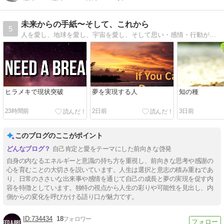
未来からの手紙〜そして、これから
5
人を愛し、地球を愛し、宇宙を愛し、そして思い・感情・行動が、無限のエネルギーと調和して、人は描いた未来へと。
ヒラメキで現状突破
夢を実現する人
知の種
23時間前
2日前
3日前
このブログのここがポイント
自己肯定と愛をテーマにした前向きな啓発
自身の内なるエネルギーと意識の持ち方を重視し、前向きな思考や感謝の
心を育むことの大切さを説いています。人生は選択と意志の積み重ねであ
り、日常のささいな出来事や感情を通じて自己の成長と夢の実現を促す内
容を特徴としています。独特の視点から人生の彩りや可能性を見出し、内
側からの変化を呼びかける語り口が魅力です。
734434
18