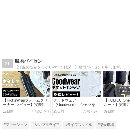
服地パイセン
21
【洋服の悩みをわかりやすく解説！】服地パイセンと申します。洋服通販の会社に勤める30代半ばの男性です。アパレル業界に15年以上身をおき、川上〜川下まで見てきた専門的な目線で、さまざまな情報をご紹介していきます。
【KicksWrapフォームクリ
グッドウェア
【HOLICC O
ーナー レビュー】実際に使
（Goodwear）Tシャツをレ
ネート】実際
った本音評価｜汚れは落ち
ビュー｜実際に着て感じた
かった相性のい
12日前
25日前
39日前
る？メリット・デメリット
メリット・デメリットを本
を徹底解説
音で紹介
#ファッション
#シンプルライフ
#ライフスタイル
#楽天市場