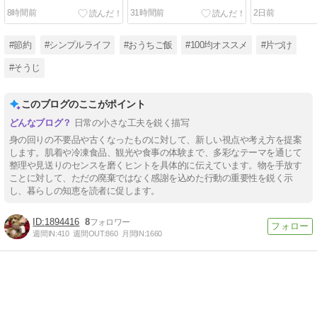
8時間前
31時間前
2日前
#節約
#シンプルライフ
#おうちご飯
#100均オススメ
#片づけ
#そうじ
このブログのここがポイント
日常の小さな工夫を鋭く描写
身の回りの不要品や古くなったものに対して、新しい視点や考え方を提案
します。肌着や冷凍食品、観光や食事の体験まで、多彩なテーマを通じて
整理や見送りのセンスを磨くヒントを具体的に伝えています。物を手放す
ことに対して、ただの廃棄ではなく感謝を込めた行動の重要性を鋭く示
し、暮らしの知恵を読者に促します。
1894416
8
週間IN:
410
週間OUT:
860
月間IN:
1660