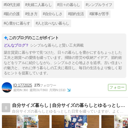
#50代主婦
#夫婦二人暮らし
#日々の暮らし
#シンプルライフ
#親の介護
#生き方
#自分らしさ
#節約生活
#家事が苦手
#心豊かに暮らす
#人と比べない暮らし
このブログのここがポイント
シンプルな暮らしと賢い工夫満載
築古賃貸に暮らす中で見つけた、日々の暮らしを豊かにするちょっとした
工夫と雑貨への愛情を綴っています。掃除の苦労や収納アイデア、節約術
などをリアルに紹介しながら、シンプルさと心地よさを追求。古い住まい
の魅力と、それに伴う暮らしの工夫に着目し、毎日の生活をより愉しく彩
るヒントを提案しています。
1772025
275
週間IN:
360
週間OUT:
860
月間IN:
1510
自分サイズ暮らし | 自分サイズの暮らしとゆるっとした…
8
自分サイズの暮らしとゆるっとした日常を綴っていますが、よく食ブログ化します