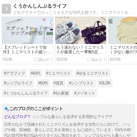
くうかんしんぷるライフ
9
プログラマーでけっこうオタクな50代主婦です。ミニマリストを目指しつつ、家族4人・賃貸2LDKでシンプルな暮らしをしています。
【スプレッドシートで自
もう迷わない！ミニマリス
ミニマリストの
作】ミニマリストの超シン
トが厳選した一軍靴5足
｜少ない服の
プル家計簿
と、選び方の基準【50代女
2026【50代女
5日前
33日前
52日前
性】
#アラフィフ
#40代
#ミニマリスト
#ゆるミニマリスト
#シンプルライフ
#50代
#賃貸
#シンプリスト
#2LDK
#くうかんしんぷるライフ
#4人家族
#メゾネット
このブログのここがポイント
シンプルな暮らしを追求する実用的なアイデア
日常のなかで洗練されたミニマリズムを追求する女性たちに向けて、バッ
グや靴、収納術、暮らしの工夫を実例とともに紹介しています。50代や40
代の世代特有の悩みやスタイルに焦点をあて、シンプルながらも暮らしや