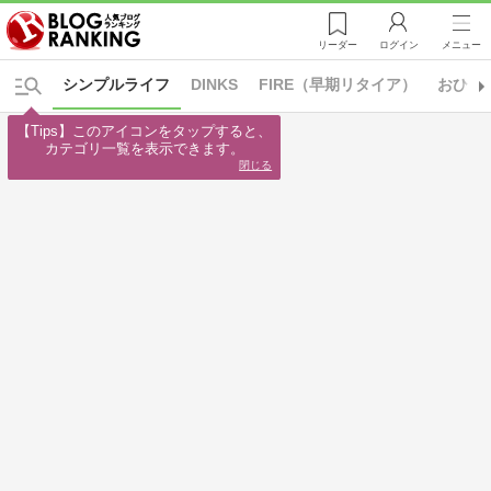
リーダー
ログイン
メニュー
シンプルライフ
DINKS
FIRE（早期リタイア）
おひと
【Tips】このアイコンをタップすると、

カテゴリ一覧を表示できます。
閉じる