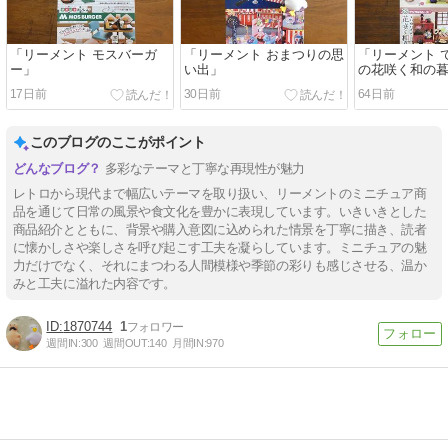
「リーメント モスバーガ
「リーメント おまつりの思
「リーメント 
ー」
い出」
の花咲く和の
17日前
30日前
64日前
このブログのここがポイント
多彩なテーマと丁寧な再現性が魅力
レトロから現代まで幅広いテーマを取り扱い、リーメントのミニチュア商
品を通じて日常の風景や食文化を豊かに表現しています。いきいきとした
商品紹介とともに、背景や購入意図に込められた情景を丁寧に描き、読者
に懐かしさや楽しさを呼び起こす工夫を凝らしています。ミニチュアの魅
力だけでなく、それにまつわる人間模様や季節の彩りも感じさせる、温か
みと工夫に溢れた内容です。
1870744
1
週間IN:
300
週間OUT:
140
月間IN:
970