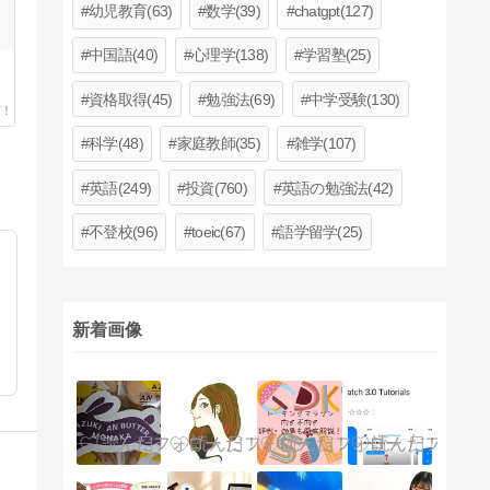
幼児教育(63)
数学(39)
chatgpt(127)
中国語(40)
心理学(138)
学習塾(25)
資格取得(45)
勉強法(69)
中学受験(130)
科学(48)
家庭教師(35)
雑学(107)
英語(249)
投資(760)
英語の勉強法(42)
不登校(96)
toeic(67)
語学留学(25)
新着画像