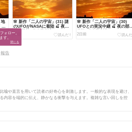
 地
🌸 新作「二人の宇宙」(31) 謎
🌸 新作「二人の宇宙」(30)
 夜
のUFOがNASAに着陸 🍒 夜の
UFOとの実況中継 🍒 夜の部
部・英検3分自己判定
英検3分自己判定
フォロー。

昨日
2日前
ます。
閉じる
報告
比喩や直言を用いて読者の好奇心を刺激します。一般的な表現を避け、
る内容を端的に伝え、静かなる衝撃を与えます。複雑な言い回しを控