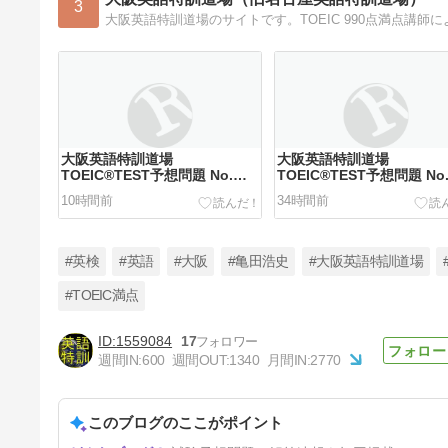
3
大阪英語特訓道場
大阪英語特訓道場
TOEIC®TEST予想問題 No.
TOEIC®TEST予想問題 No
710
709
10時間前
34時間前
#英検
#英語
#大阪
#亀田浩史
#大阪英語特訓道場
#TOEIC満点
1559084
17
大阪英語特訓道場
週間IN:
600
週間OUT:
1340
月間IN:
2770
TOEIC®TEST予想問題 No.
707
4日前
このブログのここがポイント