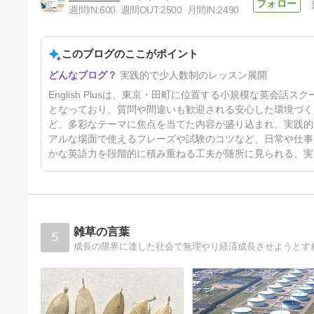
週間IN:
600
週間OUT:
2500
月間IN:
2490
このブログのここがポイント
【2026年】English Plus 夏季
実践的で少人数制のレッスン展開
休業のお知らせ（田町・港区の
英会話スクール）（日本語編）
4日前
English Plusは、東京・田町に位置する小規模な英会
となっており、質問や間違いも歓迎される安心した環境づく
ど、多彩なテーマに焦点を当てた内容が盛り込まれ、実践的
アルな場面で使えるフレーズや試験のコツなど、日常や仕事
かな英語力を段階的に積み重ねる工夫が随所に見られる、実
雑草の言葉
5