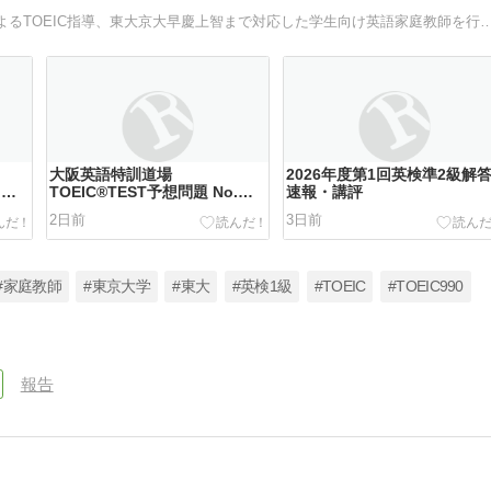
大阪英語特訓道場のサイトです。TOEIC 990点満点講師によるTOEIC指導、東大京大早慶上智まで対応
大阪英語特訓道場
2026年度第1回英検準2級解
.
TOEIC®TEST予想問題 No.
速報・講評
708
2日前
3日前
#家庭教師
#東京大学
#東大
#英検1級
#TOEIC
#TOEIC990
報告