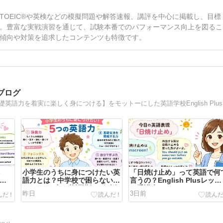
OEIC®や英検などの模擬問題や解答速報、講評を中心に掲載し、目標
。豊富な実戦演習を通じて、試験本番でのパフォーマンス向上を図るこ
傾向や対策を追求したコンテンツも特徴です。
師ブログ
東京港区
s
小学生のうちに身につけたい英
「日焼け止め」って英語で何
語力とは？中学校で困らないた
言うの？English Plusレッス
めの5つの力を英語講師が解説
ン受講生のレッスンでこれが
昨日
3日前
いたかった「日焼け止め」の
語表現 ２０２６年８月１週の
レッスンから