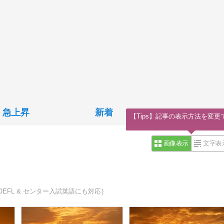
急上昇
新着
【Tips】記事の表示方法を変更
画像表示
文字表
OEFL & センター入試英語にも対応｝