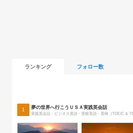
ランキング
フォロー数
夢の世界へ行こうＵＳＡ実践英会話
1
実践英会話・ビジネス英語・受験英語・英検｛TOEIC & T