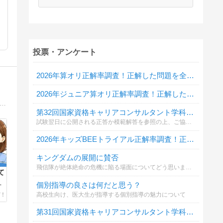
投票・アンケート
2026年算オリ正解率調査！正解した問題を全て教えてください
2026年ジュニア算オリ正解率調査！正解した問題を全て教えてください
田町芝浦に2011年創業、小学生から大人まで【基礎英語力を着実に楽しく身につける】をモットーにした英語学校English Plusの代表(TOEIC L/R満点・TESL資格取得)による英語情報ブログ
第32回国家資格キャリアコンサルタント学科試験自己採点投票
試験翌日に公開される正答か模範解答を参照の上、ご協力ください。
2026年キッズBEEトライアル正解率調査！正解した問題を全て教えてください
キングダムの展開に賛否
飛信隊が絶体絶命の危機に陥る場面についてどう思いますか？
て
個別指導の良さは何だと思う？
言
高校生向け、医大生が指導する個別指導の魅力について
英
第31回国家資格キャリアコンサルタント学科試験自己採点投票