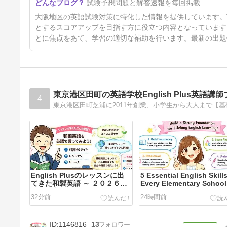
試験予想問題と解答速報を毎回掲載
大阪地区の英語試験対策に特化した情報を提供しています。T
とするスコアアップを目指す方に役立つ内容となっています
とに焦点をあて、学習の適切な補助を行います。最新の出題
東京港区田町の英語学校English Plus英語講
4
English Plusのレッスンに出
5 Essential English Skill
てきた和製英語 ～ ２０２６年
Every Elementary School
７月後半のレッスンの復習
Student Should Build
32分前
24時間前
1146816
13