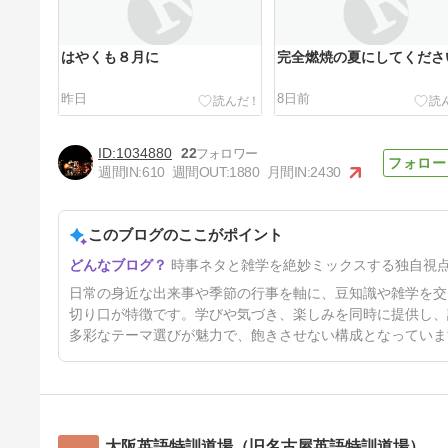
はやくも８月に
完全燃焼の夏にしてくださ
昨日
8日前
1034880
22
週間IN:
610
週間OUT:
1880
月間IN:
2430
このブログのここがポイント
さあ、夏休みだ！
時事ネタと雑学を絶妙ミックスする独自視
18日前
日常の身近な出来事や季節の行事を軸に、豆知識や雑学を交
切り口が特徴です。学びや気づき、楽しみを同時に提供し、
多彩なテーマ選びが魅力で、飽きさせない構成となっていま
大阪英語特訓道場（旧名古屋英語特訓道場）