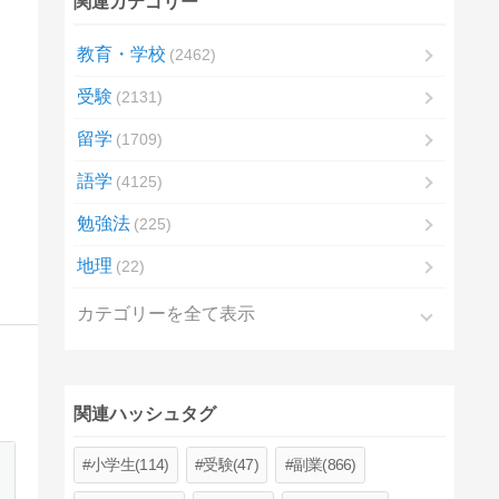
関連カテゴリー
教育・学校
2462
受験
2131
留学
1709
語学
4125
勉強法
225
地理
22
カテゴリーを全て表示
関連ハッシュタグ
小学生(114)
受験(47)
副業(866)