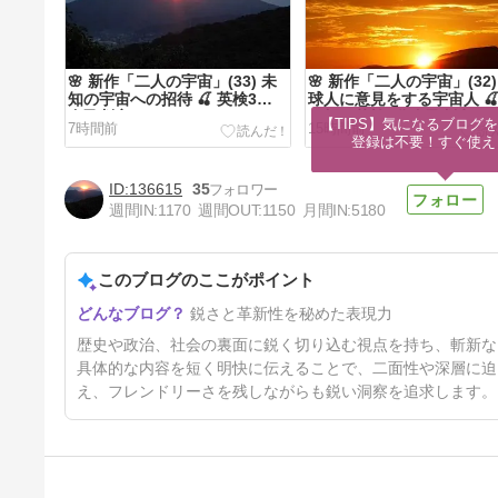
🌸 新作「二人の宇宙」(33) 未
🌸 新作「二人の宇宙」(32)
知の宇宙への招待 🍒 英検3分
球人に意見をする宇宙人 🍒
自己判定
の部・英検3分自己判定
【TIPS】気になるブログを
7時間前
15時間前
登録は不要！すぐ使え
136615
35
週間IN:
1170
週間OUT:
1150
月間IN:
5180
このブログのここがポイント
🌸 新作「二人の宇宙」(29) 地
鋭さと革新性を秘めた表現力
球が大パニック 🍒 夜の部・英
検3分自己判定
3日前
歴史や政治、社会の裏面に鋭く切り込む視点を持ち、斬新な
具体的な内容を短く明快に伝えることで、二面性や深層に迫
え、フレンドリーさを残しながらも鋭い洞察を追求します。