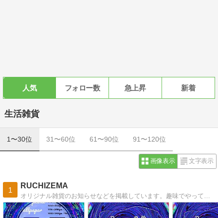
人気
フォロー数
急上昇
新着
生活雑貨
1〜30位
31〜60位
61〜90位
91〜120位
画像表示
文字表示
RUCHIZEMA
1
オリジナル雑貨のお知らせなどを掲載しています。趣味でやっているので更新はマイペースです。