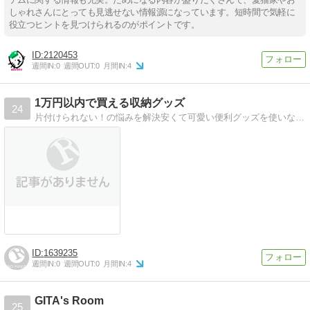
しゃれさんにとっても見逃せない情報源になっています。短時間で気軽に
役立つヒントを見つけられるのがポイントです。
2120453
週間IN:
0
週間OUT:
0
月間IN:
4
1万円以内で買える収納グッズ
24
片付けられない！の悩みを解決安くて可愛い便利グッズを使いながら片付け上手になろう
1639235
週間IN:
0
週間OUT:
0
月間IN:
4
GITA's Room
25