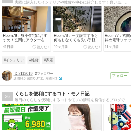
実際に購入したインテリアや雑貨を中心に紹介します！良い点、悪い点、オススメ度を自分的評価をして紹介します。メインブログの経験.comも合わせてご参考頂けると幸いです。
Room79：狭小住宅におす
Room78：一度設置すると
Room77：玄
すめ！玄関にアウターをか
何もしなくても良い手軽さ
斜め電球ソケ
けられるワードローブを設
が魅力。「屋外用ソーラー
センサーライ
41日前
10ヶ月前
11ヶ月前
置しました。収納力もUPし
ライト」でお庭の雰囲気が
か取り付けた
て意外とスッキリ ：狭小住
激変オシャレに！防犯対策
ずに変換ソケ
宅におすすめ！玄関にアウ
にもぜひ！
け可能です！
#インテリア
#雑貨
#家電
ターをかけられるワードロ
ーブを設置しました。収納
力もUPして意外とスッキリ
2113019
2
週間IN:
0
週間OUT:
21
月間IN:
3
くらしを便利にするコト・モノ日記
26
毎日のくらしを便利にするコトやモノの情報を発信するブログです！バズっている便利グッズやライフハック、SNSで話題の新商品、日々のちょっとしたストレスを解決してくれるアイテム、お得情報などを幅広く発信していきます。