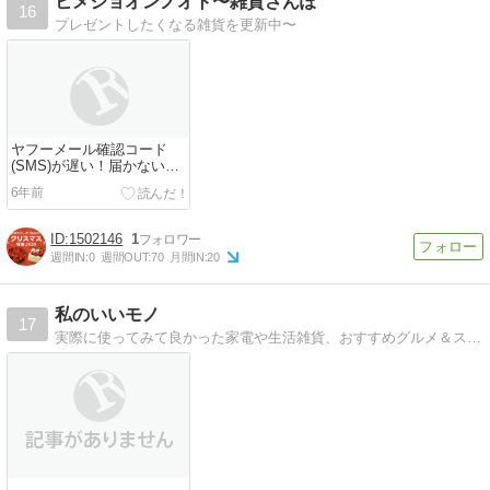
ヒメジョオンノオト〜雑貨さんぽ
16
プレゼントしたくなる雑貨を更新中〜
ヤフーメール確認コード
(SMS)が遅い！届かない！
ログインできない！
6年前
1502146
1
週間IN:
0
週間OUT:
70
月間IN:
20
私のいいモノ
17
実際に使ってみて良かった家電や生活雑貨、おすすめグルメ＆スポットなどを紹介するブログです。実体験に基づいた商品の使い方や、お手軽レシピなどを併せて紹介し、興味を持った読者の購買意欲を後押しできるようなコンテンツ作りを目指しています。