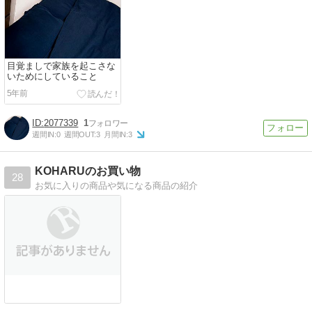
目覚ましで家族を起こさな
いためにしていること
5年前
2077339
1
週間IN:
0
週間OUT:
3
月間IN:
3
KOHARUのお買い物
28
お気に入りの商品や気になる商品の紹介