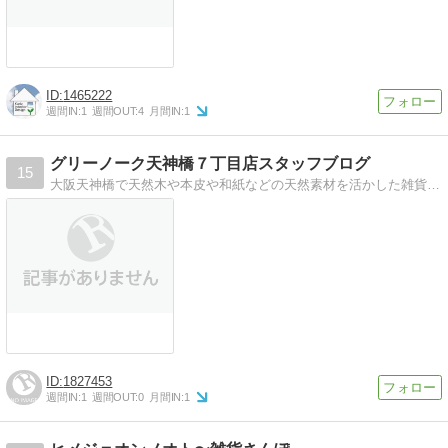
1465222
週間IN:
1
週間OUT:
4
月間IN:
1
グリーノーク天神橋７丁目店スタッフブログ
15
大阪天神橋で天然木や本皮や和紙などの天然素材を活かした雑貨＆スマホケース取り扱うお店のスタッフブログです。お店で取扱っている商品情報等をUPしています。
1827453
週間IN:
1
週間OUT:
0
月間IN:
1