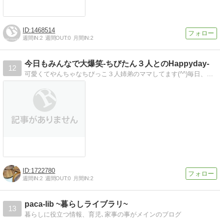
1468514
週間IN:
2
週間OUT:
0
月間IN:
2
今日もみんなで大爆笑-ちびたん３人とのHappyday-
12
可愛くてやんちゃなちびっこ３人姉弟のママしてます(^^)毎日、ドタバタです(笑)会い、ますます育児が楽しくなってきました！パンや雑貨アレンジ、雑貨集め、子育て〜
1722780
週間IN:
2
週間OUT:
0
月間IN:
2
paca-lib ~暮らしライブラリ~
13
暮らしに役立つ情報、育児､家事の事がメインのブログ