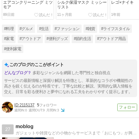
エアコンクリーニング ミツ
シルク保湿マスク ミッシー
レゴ×ナイキ
モア
リスト
89日前
11ヶ月前
1年前
#料理
#グルメ
#生活
#ファッション
#雑貨
#ライフスタイル
#家電
#アウトドア
#便利グッズ
#節約生活
#アウトドア用品
#便利家電
このブログのここがポイント
多彩なジャンルを網羅した専門性と独自視点
サービスの最新情報と深掘り解説を特徴とし、革新的なコラボや機能性の
高さを鋭く伝えるのが特長です。丁寧な比較と解説、実用的な購入情報を
交え、日常を彩る便利さと夢中になれる工夫をわかりやすく提示します。
2115137
5
週間IN:
0
週間OUT:
9
月間IN:
3
moblog
27
ガジェットや雑貨などの小物からサービスまで「おにもつ」が興味のあることを体験ベースにひたすらアウトプットしていくブログ。