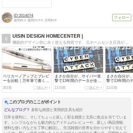
2014074
週間IN:
4
週間OUT:
4
月間IN:
8
UISIN DESIGN HOMECENTER |
6
機能的デザイン的に永く使える雑貨です。元ホームセンタ店員がセレクトした手放せない雑貨を取り扱ってます。
ペリカーノアップとプレピ
まさか自分が…サイバー攻
まさか自分が
ーを比較｜万年筆で書くの
撃で13年間のデータが全消
撃で13年間の
が楽しくなる話
滅した話と重要な教訓
滅した話と重
3日前
11日前
11日前
このブログのここがポイント
多彩な雑貨と実用的文具を紹介
日常を便利に、そしてちょっと楽しく彩る雑貨と文具に焦点を当てていま
す。シンプルながらも魅力的なアイテムのレビューや、新しい商品情報、
便利な使い方などを丁寧に解説し、生活雑貨の世界を分かりやすく伝えて