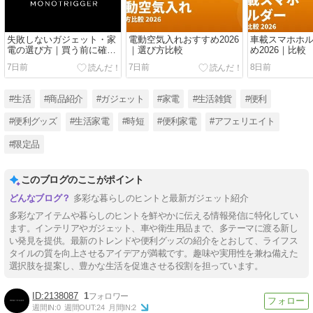
失敗しないガジェット・家
電動空気入れおすすめ2026
車載スマホホ
電の選び方｜買う前に確認
｜選び方比較
め2026｜比較
したい7つのチェックポイ
7日前
7日前
8日前
ント
#生活
#商品紹介
#ガジェット
#家電
#生活雑貨
#便利
#便利グッズ
#生活家電
#時短
#便利家電
#アフェリエイト
#限定品
このブログのここがポイント
多彩な暮らしのヒントと最新ガジェット紹介
多彩なアイテムや暮らしのヒントを鮮やかに伝える情報発信に特化してい
ます。インテリアやガジェット、車や衛生用品まで、多テーマに渡る新し
い発見を提供。最新のトレンドや便利グッズの紹介をとおして、ライフス
タイルの質を向上させるアイデアが満載です。趣味や実用性を兼ね備えた
選択肢を提案し、豊かな生活を促進させる役割を担っています。
2138087
1
週間IN:
0
週間OUT:
24
月間IN:
2