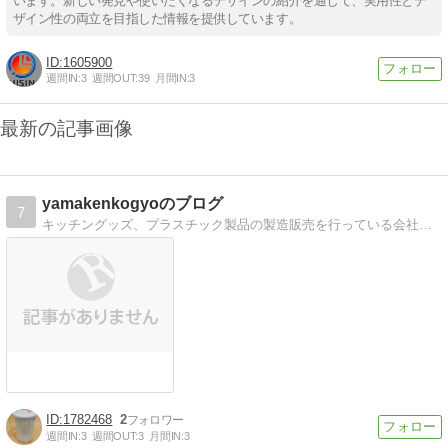
います。新しい発見や使いたくなるデザインの紹介を通じて、実用性とデ
ザイン性の両立を目指した情報を提供しています。
1605900
週間IN:
3
週間OUT:
39
月間IN:
3
最新の記事画像
yamakenkogyoのブログ
7
キッチングッズ、プラスチック製品の製造販売を行っている会社です！自社工場で生産から組立を行っており全て日本製です。ブログで詳しい使用方法を紹介しています。
1782468
2
週間IN:
3
週間OUT:
3
月間IN:
3