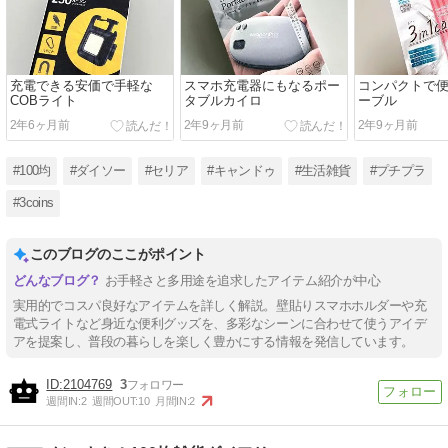
充電できる安価で手軽な
スマホ充電器にもなるポー
コンパクトで便利
COBライト
タブルカイロ
ーブル
2年6ヶ月前
2年9ヶ月前
2年9ヶ月前
#100均
#ダイソー
#セリア
#キャンドゥ
#生活雑貨
#プチプラ
#3coins
このブログのここがポイント
お手軽さと多用途を追求したアイテム紹介が中心
実用的でコスパ良好なアイテムを詳しく解説。壁貼りスマホホルダーや充
電式ライトなど身近な便利グッズを、多彩なシーンに合わせて使うアイデ
アを提案し、普段の暮らしを楽しく豊かにする情報を発信しています。
2104769
3
週間IN:
2
週間OUT:
10
月間IN:
2