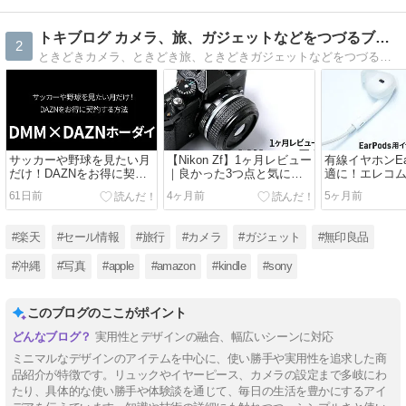
トキブログ カメラ、旅、ガジェットなどをつづるブログ
2
ときどきカメラ、ときどき旅、ときどきガジェットなどをつづるブログです。
サッカーや野球を見たい月
【Nikon Zf】1ヶ月レビュー
有線イヤホンEa
だけ！DAZNをお得に契約
｜良かった3つ点と気にな
適に！エレコム
する方法
った点｜α7 IVとの比較も
スでフィット
61日前
4ヶ月前
5ヶ月前
#楽天
#セール情報
#旅行
#カメラ
#ガジェット
#無印良品
#沖縄
#写真
#apple
#amazon
#kindle
#sony
このブログのここがポイント
実用性とデザインの融合、幅広いシーンに対応
ミニマルなデザインのアイテムを中心に、使い勝手や実用性を追求した商
品紹介が特徴です。リュックやイヤーピース、カメラの設定まで多岐にわ
たり、具体的な使い勝手や体験談を通じて、毎日の生活を豊かにするアイ