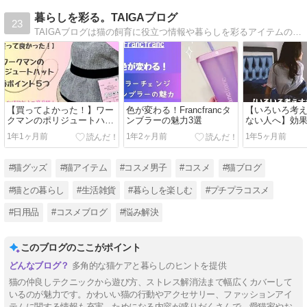
暮らしを彩る。TAIGAブログ
23
TAIGAブログは猫の飼育に役立つ情報や暮らしを彩るアイテムの紹介など、日常生活に役立つ情報を発信しているライフスタイルブログです。猫と飼い主さんのそれぞれが居心地の良い暮らしができるように猫飼いさんを応援します。
【買ってよかった！】ワー
色が変わる！Francfrancタ
【いろいろ考
クマンのポリジュートハッ
ンブラーの魅力3選
ない人へ】効
ト優秀ポイント5つ
3選
1年1ヶ月前
1年2ヶ月前
1年5ヶ月前
#猫グッズ
#猫アイテム
#コスメ男子
#コスメ
#猫ブログ
#猫との暮らし
#生活雑貨
#暮らしを楽しむ
#プチプラコスメ
#日用品
#コスメブログ
#悩み解決
このブログのここがポイント
多角的な猫ケアと暮らしのヒントを提供
猫の仲良しテクニックから遊び方、ストレス解消法まで幅広くカバーして
いるのが魅力です。かわいい猫の行動やアクセサリー、ファッションアイ
テムに関する情報も充実。ためになる内容が盛りだくさんで、愛猫家やお