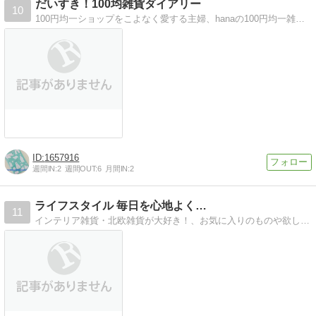
だいすき！100均雑貨ダイアリー
10
100円均一ショップをこよなく愛する主婦、hanaの100円均一雑貨日記です。
1657916
週間IN:
2
週間OUT:
6
月間IN:
2
ライフスタイル 毎日を心地よく…
11
インテリア雑貨・北欧雑貨が大好き！、お気に入りのものや欲しいなぁと思っているものをブログで綴っております〜！！