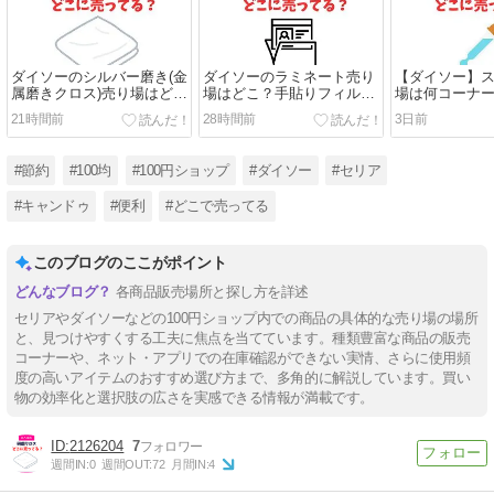
ダイソーのシルバー磨き(金
ダイソーのラミネート売り
【ダイソー】
属磨きクロス)売り場はど
場はどこ？手貼りフィルム
場は何コーナ
こ？アクセサリーの素材別
が何コーナーか解説
ャンボは何mL
21時間前
28時間前
3日前
磨き方のコツ
#節約
#100均
#100円ショップ
#ダイソー
#セリア
#キャンドゥ
#便利
#どこで売ってる
このブログのここがポイント
各商品販売場所と探し方を詳述
セリアやダイソーなどの100円ショップ内での商品の具体的な売り場の場所
と、見つけやすくする工夫に焦点を当てています。種類豊富な商品の販売
コーナーや、ネット・アプリでの在庫確認ができない実情、さらに使用頻
度の高いアイテムのおすすめ選び方まで、多角的に解説しています。買い
物の効率化と選択肢の広さを実感できる情報が満載です。
2126204
7
週間IN:
0
週間OUT:
72
月間IN:
4