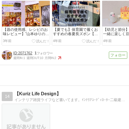
【器の使用感、レシピのお
【夏でも】保育園で履くお
【幼児と節分
味レビュー】”山本ゆりのお
すすめの春夏長ズボン【自
一緒に楽しく
いしいレシピBOOK”ムック
分で履ける】
の豆の代用品
3年前
4年前
4年前
本を買って使ってみた
【iwaki耐熱ガラス容器】
2071762
1
週間IN:
1
週間OUT:
10
月間IN:
2
【Kuriz Life Design】
14
インテリア雑貨ライフなど書いてます。ｲﾝﾃﾘｱｺｰﾃﾞｨﾈｰﾀｰ二級建築士KURIZのｲﾝﾃﾘｱﾌﾞﾛｸﾞ＾-＾）