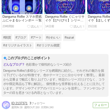
Danguma Rollie スマホ壁紙
Danguma Rollie ぐにゃりサ
Danguma Rol
ふにゃまるレインボー 一覧
イケ【びりびり】シリーズ
イケ【ほしく
一覧
一覧
23時間前
14日前
15日前
#雑貨
#ブログ
#アート
#かわいい
#suzuri
#オリジナルイラスト
#オリジナル雑貨
このブログのここがポイント
色彩豊かで個性的なシリーズ紹介
Danguma Rollieの多様なシリーズを網羅的に紹介し、それぞれの魅力を掘
り下げているのが特徴です。色やテーマごとに分かりやすく整理し、最新
から定番まで幅広く取り上げています。特定のシリーズだけでなく、コラ
ボや限定商品も丁寧に解説し、個性豊かな世界観を伝えることに注力して
います。デザインやアイデアのバリエーションを追求し、ファンやコレク
ターの目を惹きつける内容となっています。
2137371
3
週間IN:
30
週間OUT:
150
月間IN:
240