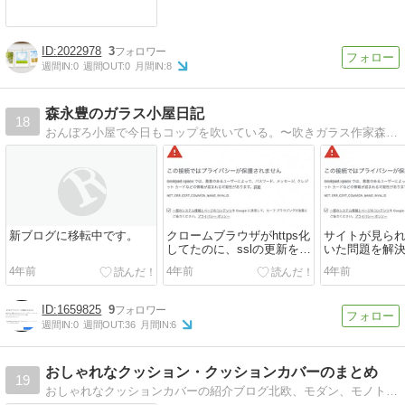
2022978
3
週間IN:
0
週間OUT:
0
月間IN:
8
森永豊のガラス小屋日記
18
おんぼろ小屋で今日もコップを吹いている。〜吹きガラス作家森永豊のブログです。
新ブログに移転中です。
クロームブラウザがhttps化
サイトが見ら
してたのに、sslの更新を忘
いた問題を解
れてて、サイトが見られな
4年前
4年前
4年前
くなっていた問題を解決し
ました。
1659825
9
週間IN:
0
週間OUT:
36
月間IN:
6
おしゃれなクッション・クッションカバーのまとめ
19
おしゃれなクッションカバーの紹介ブログ北欧、モダン、モノトーン、POP、アメリカン、アジアンなクッションカバー