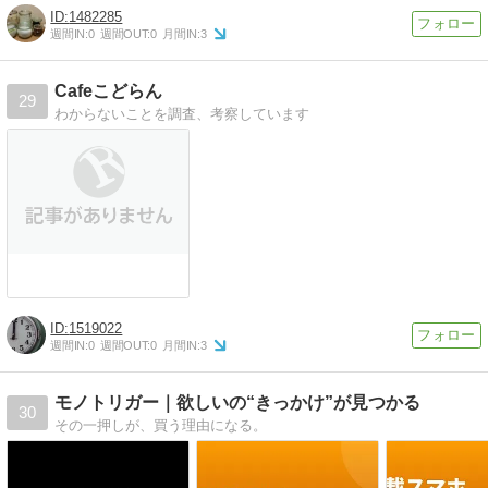
1482285
週間IN:
0
週間OUT:
0
月間IN:
3
Cafeこどらん
29
わからないことを調査、考察しています
1519022
週間IN:
0
週間OUT:
0
月間IN:
3
モノトリガー｜欲しいの“きっかけ”が見つかる
30
その一押しが、買う理由になる。