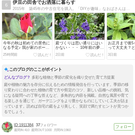
伊豆の田舎でお洒落に暮らす
6
2015年 築45年の中古住宅を購入。「DIYが趣味」なおばさんは、無謀にも自分でリフォームしています。つるバラで外壁を覆い尽くそうと、姑息なボロ隠しも計画中。
今年の秋は初めての景色に
庭づくりは思い通りにはい
お正月まで後5
なる予定♪ 我が家のボーダ
かない・・・ 10年前の夢と
って大丈夫？
ーガーデン
10年後の現実
なります
25時間前
2日前
3日前
このブログのここがポイント
多彩な植物と季節の変化を織り交ぜた育て方提案
庭や植物の魅力を存分に伝えるための情報発信を行っています。季節の移
り変わりに合わせた植物の育て方や剪定のコツ、新しい品種への挑戦、気
になる疑問への丁寧な答えなど、多角的な内容を掲載。自然な風景や育て
る楽しさを通じて、ガーデニングをより豊かなものにしていく工夫が詰ま
っています。読めば自宅の庭をより美しく、笑顔で満たすヒントが見つか
るでしょう。
1911384
37
週間IN:
410
週間OUT:
1000
月間IN:
1960