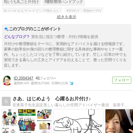
#おうち丸ごと片付け
#書類整理ハンドブック
#バーチカルファイリング使わない
#片付け・収納のプロ
続きを表示
#札幌お部屋片付け
#北海道出張片付け
#キッチンの片付け
このブログのここがポイント
#子供部屋の片付け
#家具配置をアドバイス
実生活に役立つ整理・片付け情報を提供
片付けや整理整頓をテーマに、実用的なアドバイスを届ける情報源です。
家事の効率化や身の回りの整理整頓に関する具体的な事例やセミナー案
内、ちょっとしたコツなどを丁寧に紹介しています。忙しい日常の中でも
実現できる暮らしの工夫とアイデアを伝えることで、整った空間づくりを
促します。
2004347
41
週間IN:
470
週間OUT:
560
月間IN:
2130
さあ、はじめよう 心躍るお片付け♪
5
安東英子先生認定美しい暮らしの空間アドバイザー唐須 栄美子（カラス エミコ）です