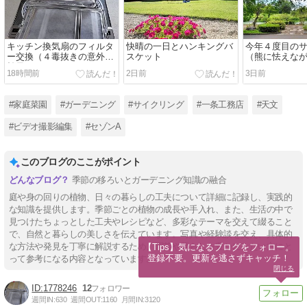
キッチン換気扇のフィルタ
快晴の一日とハンキングバ
今年４度目の
ー交換（４毒抜きの意外な
スケット
（熊に怯えな
効果）
18時間前
2日前
3日前
#家庭菜園
#ガーデニング
#サイクリング
#一条工務店
#天文
#ビデオ撮影編集
#セゾンA
このブログのここがポイント
季節の移ろいとガーデニング知識の融合
庭や身の回りの植物、日々の暮らしの工夫について詳細に記録し、実践的
な知識を提供します。季節ごとの植物の成長や手入れ、また、生活の中で
見つけたちょっとした工夫やレシピなど、多彩なテーマを交えて綴ること
で、自然と暮らしの美しさを伝えています。写真や経験談を交え、具体的
な方法や発見を丁寧に解説するため、園芸や暮らしを豊かにしたい方にと
【Tips】気になるブログをフォロー。

登録不要。更新を逃さずキャッチ！
って参考になる内容となっています。
閉じる
1778246
12
週間IN:
630
週間OUT:
1160
月間IN:
3120