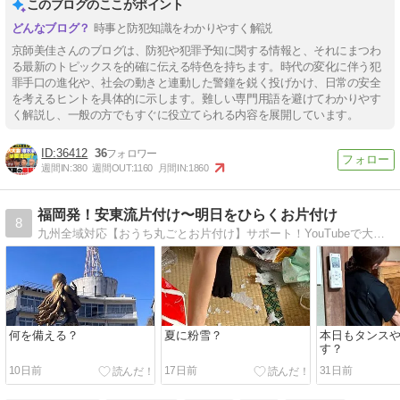
このブログのここがポイント
時事と防犯知識をわかりやすく解説
京師美佳さんのブログは、防犯や犯罪予知に関する情報と、それにまつわ
る最新のトピックスを的確に伝える特色を持ちます。時代の変化に伴う犯
罪手口の進化や、社会の動きと連動した警鐘を鋭く投げかけ、日常の安全
を考えるヒントを具体的に示します。難しい専門用語を避けてわかりやす
く解説し、一般の方でもすぐに役立てられる内容を展開しています。
36412
36
週間IN:
380
週間OUT:
1160
月間IN:
1860
福岡発！安東流片付け〜明日をひらくお片付け
8
九州全域対応【おうち丸ごとお片付け】サポート！YouTubeで大人気の安東英子先生直伝のお片付けで、家族みんなが無理なく片付けられる仕組みづくりを美しい暮らしのアドバイザーと一緒にしてみませんか？
何を備える？
夏に粉雪？
本日もタンス
す？
10日前
17日前
31日前