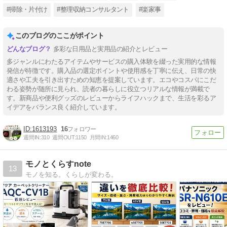
#掃除・片付け
#整理収納コンサルタント
#楽家事
このブログのここがポイント
多彩な日用品と実用品の紹介とレビュー
多ジャンルにわたるアイテムやサービスの購入体験を綴った実用的な情報
発信が特徴です。購入品の選定ポイントや使用感を丁寧に伝え、日常の快
適さや工夫を引き出すための知恵を提案しています。エコやコスパにこだ
わる姿勢が随所に見られ、読者の暮らしに役立つリアルな情報が満載で
す。新商品や便利グッズのレビューからライフハックまで、生活を彩るア
イデアをバランス良く紹介しています。
1613193
16
週間IN:
310
週間OUT:
1150
月間IN:
1460
モノとくらすnote
13
モノを知る。くらしが変わる。