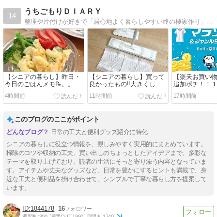
うちごもりＤＩＡＲＹ
14
整理や片付けが好きで「居心地よく暮らしやすい終の棲家作り」と「シンプルライフ」を目指す毎日。 田舎暮らしでもインテリアにはこだわってちょっとおしゃれに暮らした…
【シニアの暮らし】昨日・
【シニアの暮らし】買って
【楽天お買い
今日のごはんメモ📝。。
良かったもの‼️大きくして
追加ポチ！！
時短になった～💕。。
ゴール。。
4時間前
11時間前
17時間前
このブログのここがポイント
日常の工夫と便利グッズ紹介に特化
シニアの暮らしに役立つ情報を、親しみやすく実用的にまとめています。
掃除のコツや収納の工夫、買い出しのちょっとしたアイデアまで、多彩な
テーマを取り上げており、読者の生活にそっと寄り添う内容となっていま
す。アイテムや丈夫なグッズなど、日常を豊かにするヒントも満載で、身
近な工夫と便利品を掛け合わせて、シンプルで丁寧な暮らし方を提案して
います。
1844178
16
週間IN:
300
週間OUT:
1990
月間IN:
1740