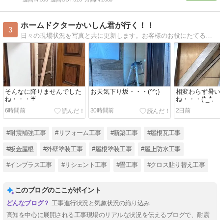
ホームドクターかいしん君が行く！！
3
日々の現場状況を写真と共に更新します。お客様のお役にたてる情報が発信できれば幸いです（＾＾）
そんなに降りませんでした
お天気下り坂・・・(^^;)
相変わらず暑
ね・・・☔
ね・・・(*_*;
6時間前
30時間前
2日前
#耐震補強工事
#リフォーム工事
#新築工事
#屋根瓦工事
#板金屋根
#外壁塗装工事
#屋根塗装工事
#屋上防水工事
#インプラス工事
#リシェント工事
#畳工事
#クロス貼り替え工事
このブログのここがポイント
工事進行状況と気象状況の織り込み
高知を中心に展開される工事現場のリアルな状況を伝えるブログで、耐震