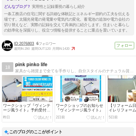
実用性と記録重視の暮らし紹介
一条工務店の住宅に関する詳細な体験記とエネルギー節約の工夫を伝える
場です。太陽光発電の発電量や電気代の変化、蓄電池の追加や電力会社の
切り替えなど、実際の記録を交えて具体的に紹介します。住まいと暮らし
の効率化を深掘りし、役立つ情報を提供することに重点を置いています。
2076803
6
週間IN:
290
週間OUT:
120
月間IN:
1420
pink pinko life
18
家具から雑貨まで全てを手作りし、自分スタイルのナチュラル賃貸マンションライフを楽しんでいます。
ワークショップ『ヴィンテ
ワークショップのお知らせ
【リフォーム
ージ風ライト』予約受付開
『ヴィンテージ風ライト』
イレリフォー
始
昨日
2日前
5日前
このブログのここがポイント