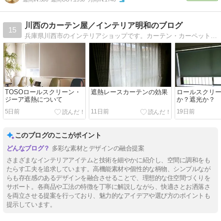
川西のカーテン屋／インテリア明和のブログ
15
兵庫県川西市のインテリアショップです。カーテン・カーペットに関する情報や日々の出来事についてお伝えします。
TOSOロールスクリーン・
遮熱レースカーテンの効果
ロールスクリ
ジーア遮熱について
か？遮光か？
5日前
11日前
19日前
このブログのここがポイント
多彩な素材とデザインの融合提案
さまざまなインテリアアイテムと技術を細やかに紹介し、空間に調和をも
たらす工夫を追求しています。高機能素材や個性的な柄物、シンプルなが
らも存在感のあるデザインを融合させることで、理想的な住空間づくりを
サポート。各商品や工法の特徴を丁寧に解説しながら、快適さとお洒落さ
を両立させる提案を行っており、魅力的なアイデアや選び方のポイントも
提示しています。