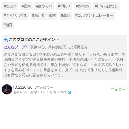
#ゴルフ
#庭木
#庭づくり
#間取り
#外構diy
#打ちっぱなし
#ダイワハウス
#海が見える家
#高台
#ゴルフシミュレーター
#通路
このブログのここがポイント
実例中心、具体的な工夫と応用紹介
さまざまな身近なDIYや住まいの工夫を鋭く掘り下げる特色があります。実
践的なアイデアや改良例を映像や材料・手法の詳細とともに提示し、便利
さや効果を伝える構成です。単なる紹介に留まらず、工夫次第で暮らしや
すさを高めるポイントに焦点を当て、見ているだけで作りたくなる趣味性
と有用性を巧みに融合させています。
2126726
3
週間IN:
270
週間OUT:
207
月間IN:
1323