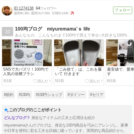
1274138
64
週間IN:
360
週間OUT:
380
月間IN:
1840
100均ブログ miyuremama’ｓ life
10
あんなもの、こんなものまで100均で買えて幸せ♪大好きな100均雑貨を駆使した節約しているつもり生活をちらっとお届けしますみなさまの参考になるとうれしいです！！
SNSで大バズリ！100均で
「ごみ捨て」は、これを履
最安値で、愛
人気の浴槽ブラシ
いて 行きます
す
3日前
5日前
6日前
#節約
#100均
#100円ショップ
#ダイソー
#セリア
このブログのここがポイント
身近なアイテムの工夫と応用法を紹介
miyuremamaさんのブログは、身近な100均商品を巧みにアレンジし、家事
や日常を便利に彩る工夫を詳細に綴っています。実用的な商品紹介から、