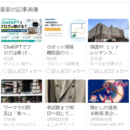
最新の記事画像
ChatGPTでブ
ロボット掃除
保護中: ミッド
ログは稼 げ
機前提のリノ
レジデンス稲
る？月3万円
ベ設計｜ホー
沢の売却相場
4分前
8分前
22分前
デジミク 地デジ・BS受信トラブル解決ガイド
フルリノベ経験者ブログ
日々のお仕事のブログ | 稲沢あんしん不動産|売却相談の窓口
を目指すAIブ
ムポジショ
【2026年8
ログ運営術
ン・段差・床
月】
【初心者向
材・家具の脚
け】
【5年実感】
ワーママの防
本試験まで92
懐かしの漫画
災は「食べる
日〜信じて徹
＆映画 美少女
備蓄」で解
すること。そ
戦士セーラー
37分前
1時間20分前
1時間40分前
ゆったりのんびりブログ | あわただしい中でも、ゆった…
よこみぞランド
Computer with A/V
決。毎日の時
してまもなく
ムーン