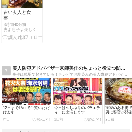
古い友人と食
事
3時間40分前
妻よ息子よ楽しくやろう
美人防犯アドバイザー京師美佳のちょっと役立つ防犯日記！
7
事件は現場で起きている！テレビでお馴染みの美人防犯アドバイザー京師美佳の奮闘記！
12日までTVerでご覧いただ
今日は久しぶりのバラエテ
実家のある街
けます
ィーに出演します
男に警官が発砲
昨日
2日前
2日前