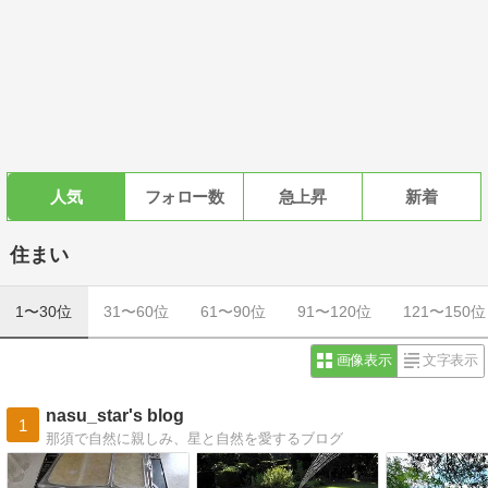
人気
フォロー数
急上昇
新着
住まい
1〜30位
31〜60位
61〜90位
91〜120位
121〜150位
画像表示
文字表示
nasu_star's blog
1
那須で自然に親しみ、星と自然を愛するブログ