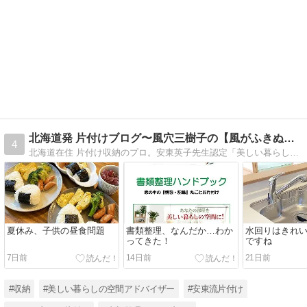
北海道発 片付けブログ〜風穴三樹子の【風がふきぬける家】
4
北海道在住 片付け収納のプロ。安東英子先生認定「美しい暮らしの空間アドバイザー」。札幌・道央をはじめ北海道全域お片付けに伺います。【書類整理ハンドブック】で一生悩まない書類整理をアドバイス。
夏休み、子供の昼食問題
書類整理、なんだか…わか
水回りはきれ
ってきた！
ですね
7日前
14日前
21日前
#収納
#美しい暮らしの空間アドバイザー
#安東流片付け