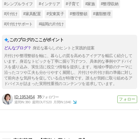
#シンプルライフ
#インテリア
#子育て
#家族
#整理収納
#片付け
#家具配置
#安東英子
#整理整頓
#書類整理
#片付けサポート
#福岡の片付け
このブログのここがポイント
身近な暮らしのヒントと実践的提案
片付けや整理整頓を軸に、暮らしの質を高めるアイデアを幅広く紹介して
います。身近なトピックを丁寧に掘り下げつつ、具体的な事例やアドバイ
スを盛り込み、実生活に役立つ情報を提供します。地域や季節のテーマに
沿ったコツや工夫も分かりやすく展開し、片付けや片付け前の準備に対し
て前向きな気持ちを促している点が特徴です。誰もが気軽に取り組めるア
ドバイスが詰まった実用性重視のコンテンツを追求しています。
1953454
35
週間IN:
380
週間OUT:
520
月間IN:
1840