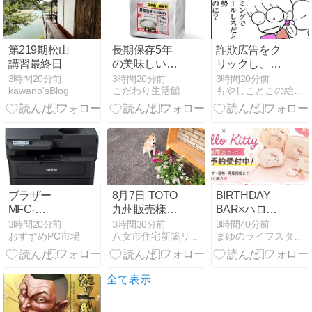
公式ムービー
の見どころ
第219期松山
長期保存5年
詐欺広告をク
講習最終日
の美味しいパ
リックし、ス
ックご飯で安
マホを初期化
3時間20分前
3時間20分前
3時間20分前
kawano'sBlog
こだわり生活館
もやしことこの絵日記ブログ
心備蓄
したが
ブラザー
8月7日 TOTO
BIRTHDAY
MFC-
九州販売様
BAR×ハロー
L2880DW 高
『夏祭り』
キティが可愛
3時間20分前
3時間30分前
3時間40分前
おすすめPC市場
八女市住宅新築リフォーム江田建設専務日記
まゆのライフスタイルブログ
耐久モノクロ
inTOTO久留米
すぎる！WEB
複合機の魅力
ショールーム
限定グッズを
今すぐ予約！
全て表示