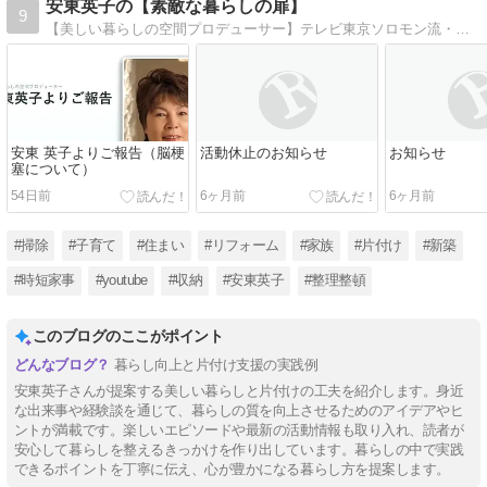
安東英子の【素敵な暮らしの扉】
9
【美しい暮らしの空間プロデューサー】テレビ東京ソロモン流・日曜ビッグバラエティ、テレビ朝日ワイド!スクランブル他、テレビ出演は１００回を越え、多くの方の収納の悩みを解決。YouTubeチャンネルを開設し、2020年3月から動画配信スタート。
安東 英子よりご報告（脳梗
活動休止のお知らせ
お知らせ
塞について）
54日前
6ヶ月前
6ヶ月前
#掃除
#子育て
#住まい
#リフォーム
#家族
#片付け
#新築
#時短家事
#youtube
#収納
#安東英子
#整理整頓
このブログのここがポイント
暮らし向上と片付け支援の実践例
安東英子さんが提案する美しい暮らしと片付けの工夫を紹介します。身近
な出来事や経験談を通じて、暮らしの質を向上させるためのアイデアやヒ
ントが満載です。楽しいエピソードや最新の活動情報も取り入れ、読者が
安心して暮らしを整えるきっかけを作り出しています。暮らしの中で実践
できるポイントを丁寧に伝え、心が豊かになる暮らし方を提案します。