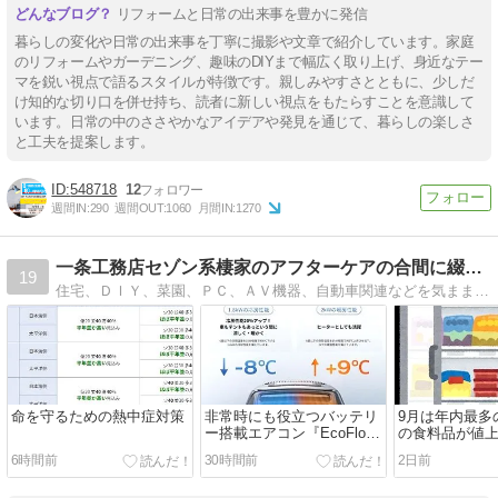
リフォームと日常の出来事を豊かに発信
暮らしの変化や日常の出来事を丁寧に撮影や文章で紹介しています。家庭
のリフォームやガーデニング、趣味のDIYまで幅広く取り上げ、身近なテー
マを鋭い視点で語るスタイルが特徴です。親しみやすさとともに、少しだ
け知的な切り口を併せ持ち、読者に新しい視点をもたらすことを意識して
います。日常の中のささやかなアイデアや発見を通じて、暮らしの楽しさ
と工夫を提案します。
548718
12
週間IN:
290
週間OUT:
1060
月間IN:
1270
一条工務店セゾン系棲家のアフターケアの合間に綴るブログ
19
住宅、ＤＩＹ、菜園、ＰＣ、ＡＶ機器、自動車関連などを気ままに綴るブログです
命を守るための熱中症対策
非常時にも役立つバッテリ
9月は年内最多の
ー搭載エアコン『EcoFlow
の食料品が値
WAVE 3』
6時間前
30時間前
2日前