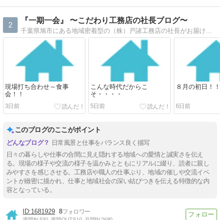
『一期一会』 〜こだわり工務店の社長ブログ〜
2
千葉県旭市にある地域密着型の（株）戸諸工務店の社長がお届けする毎日の奔走日記です。お客様の為にニシヘヒガシヘ全力で頑張ってます＾＾！
現場打ち合わせ～食事
こんな時代だからこ
８月の初日！
会！！
そ・・・・
3日前
5日前
6日前
このブログのここがポイント
日常風景と仕事をバランス良く描写
日々の暮らしや仕事の合間に見え隠れする地域への愛情と誠実さを伝え
る。現場の様子や交流の様子を温かみとともにリアルに綴り、読者に親し
みやすさを感じさせる。工務店や職人の仕事ぶり、地域の催しや交流イベ
ントが緻密に描かれ、仕事と地域社会の深い結びつきを伝える特徴的な内
容となっている。
1681929
8
週間IN:
530
週間OUT:
510
月間IN:
2680