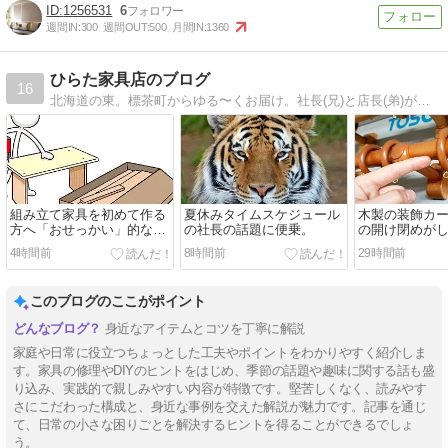
1256531
6
週間IN:
300
週間OUT:
500
月間IN:
1360
ひらた家具店のブログ
16
北海道の東。標茶町からゆる〜くお届け。社長(兄)と店長(弟)が暮らしに役立つ情報から、そうじゃないものまで毎日更新中。人柄が伝わると嬉しいです！
組み立て家具を初めて作る
夏休みタイムスケジュール
木製の装飾カ
方へ「おせっかい」的な注
の社長の話題に便乗。
の開け閉めが
意点をお伝えさせてくださ
たら。
4時間前
8時間前
29時間前
い☆
このブログのここがポイント
身近なアイテムとコツを丁寧に解説
家庭や日常に役立つちょっとした工夫やポイントをわかりやすく紹介しま
す。家具の修理やDIYのヒントをはじめ、季節の話題や趣味に関する話も盛
り込み、実践的で親しみやすい内容が特徴です。堅苦しくなく、読みやす
さにこだわった構成と、身近な事例を交えた解説が魅力です。記事を通じ
て、日常の小さな困りごとを解決するヒントを得ることができるでしょ
う。