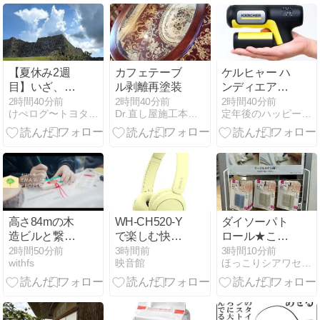
等スピーカー
の秘密【動画
あり】
【夏休み2週
カフェテーブ
ケルヒャー ハ
目】いざ、沖
ル剥離再塗装
ンディエアを
縄へ！③
使ってみた｜
2時間40分前
2時間40分前
2時間40分前
けぺログ〜トヨタホームで家づくり〜
Dr.直し屋施工本部の施工ブログ
定年後のハッピーライフ
水道なしの仮
住まいでも洗
車できて便
利！
高さ84mの木
WH-CH520-Y
ダイソーパト
造ビルと繋が
で楽しむ快適
ロール★これ
る700枚の絵
ワイヤレスヘ
ひとつでケー
2時間50分前
3時間前
3時間10分前
withfs
映音館
ほっこりシアワセ時間
馬｜三井不動
ッドホン
ブルのプチス
産「EMA
トレス解消
WISH
PROJECT」