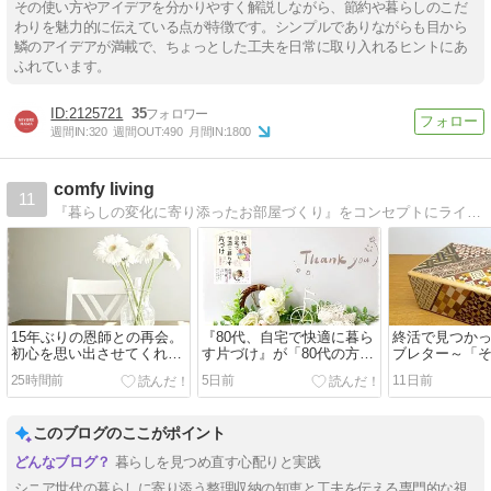
その使い方やアイデアを分かりやすく解説しながら、節約や暮らしのこだ
わりを魅力的に伝えている点が特徴です。シンプルでありながらも目から
鱗のアイデアが満載で、ちょっとした工夫を日常に取り入れるヒントにあ
ふれています。
2125721
35
週間IN:
320
週間OUT:
490
月間IN:
1800
comfy living
11
『暮らしの変化に寄り添ったお部屋づくり』をコンセプトにライフスタイルに合わせた、自分らしく素敵に心地よい暮らしのお手伝いをさせて頂いてます。
15年ぶりの恩師との再会。
『80代、自宅で快適に暮ら
終活で見つか
初心を思い出させてくれ
す片づけ』が「80代の方や
ブレター～「
た、かけがえのない時間
高齢者がいる家族におすす
う」という選
25時間前
5日前
11日前
めの本10選」に紹介されま
した！
このブログのここがポイント
暮らしを見つめ直す心配りと実践
シニア世代の暮らしに寄り添う整理収納の知恵と工夫を伝える専門的な視