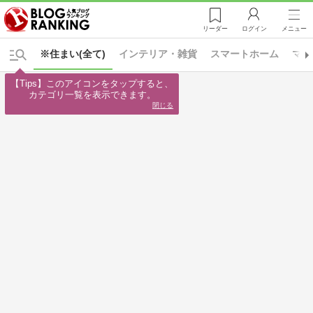
リーダー
ログイン
メニュー
※住まい(全て)
インテリア・雑貨
スマートホーム
マイ
【Tips】このアイコンをタップすると、

カテゴリ一覧を表示できます。
閉じる