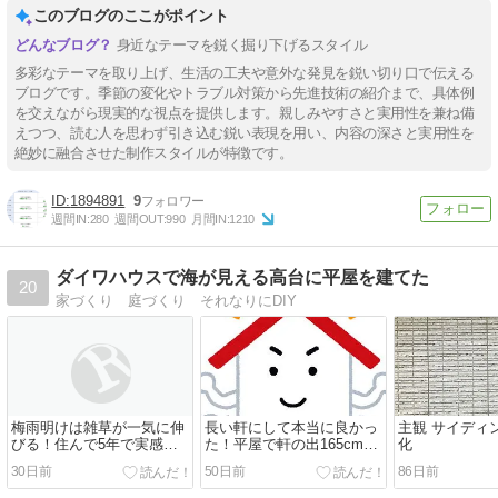
このブログのここがポイント
身近なテーマを鋭く掘り下げるスタイル
多彩なテーマを取り上げ、生活の工夫や意外な発見を鋭い切り口で伝える
ブログです。季節の変化やトラブル対策から先進技術の紹介まで、具体例
を交えながら現実的な視点を提供します。親しみやすさと実用性を兼ね備
えつつ、読む人を思わず引き込む鋭い表現を用い、内容の深さと実用性を
絶妙に融合させた制作スタイルが特徴です。
1894891
9
週間IN:
280
週間OUT:
990
月間IN:
1210
ダイワハウスで海が見える高台に平屋を建てた
20
家づくり 庭づくり それなりにDIY
梅雨明けは雑草が一気に伸
長い軒にして本当に良かっ
主観 サイディ
びる！住んで5年で実感し
た！平屋で軒の出165cmを
化
た「本当に管理が楽にな
採用した体験談
30日前
50日前
86日前
る」雑草対策