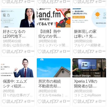
短レシピで非
到達度確認模
常食を循環さ
試第2回です
せる
好きになるの
【頭痛】熱中
躯体現しの家
は20代地下ア
症なのか気圧
は寒い？光熱
イドル（44歳
のせいなの
費と夏冬の暑
1時間40分前
1時間50分前
1時間50分前
出会いは自分の努力でつくれるもの・90日で理想のパートナー…
コミックバンド闇鍋 鍋汁研究室
フルリノベ経験者ブログ
男性芸人の婚
か…。
さ寒さのリア
活）
ル【5年住ん
だ実録】
保護中: エムズ
所沢市の相続
Xperia 1 VIIIの
シティ稲沢の
不動産売却の
開発者が語る
売却相場
秘訣を大公
進化の全貌｜
2時間前
2時間10分前
2時間10分前
日々のお仕事のブログ | 稲沢あんしん不動産|売却相談の窓口
イエルモmedia｜不動産・生活・暮らしの総合情報サイト
コトことmyRoom
【2026年8
開！知ってお
デザイン・大
月】
きたい手続き
型センサーカ
の全て
メラ・左右均