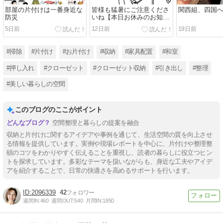
部屋の片付けは一番身近な
皆様も猛暑にご注意くださ
関西組、四国へ
防災
いね【本日お休みのお知ら
せ】
5日前
12日前
19日前
#掃除
#片付け
#お片付け
#収納
#家具配置
#和室
#押し入れ
#クローゼット
#クローゼット収納
#引き出し
#整理
#美しい暮らしの空間
このブログのここがポイント
空間整理と暮らしの提案を融合
収納と片付けに関するアイデアや事例を通じて、生活空間の質を向上させ
る情報を提供しています。実例や現場レポートを中心に、片付けや整理整
頓のコツをわかりやすく伝えることを重視し、読者の暮らしに役立つヒン
トを探求しています。多彩なテーマを扱いながらも、身近な工夫やアイデ
アを紹介することで、日常の快適さを高めるサポートを行います。
2096339
42
週間IN:
460
週間OUT:
540
月間IN:
1850