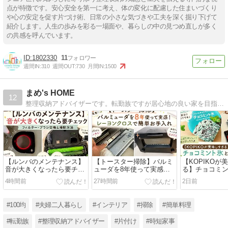
点が特徴です。安心安全を第一に考え、体の変化に配慮した住まいづくり
や心の安定を促す片づけ術、日常の小さな気づきや工夫を深く掘り下げて
紹介します。人生の歩みを彩る一場面や、暮らしの中の見つめ直しが多く
の共感を呼んでいます。
1802330
11
週間IN:
310
週間OUT:
730
月間IN:
1500
まめ's HOME
12
整理収納アドバイザーです。転勤族ですが居心地の良い家を目指して 日々奮闘している（掃除・整理収納・料理）様子をブログにしてます。
【ルンバのメンテナンス】
【トースター掃除】バルミ
【KOPIKOが
音が大きくなったら要チェ
ューダを8年使って実感！
る】チョコミ
ック！フィルター・ブラシ
レーヨンクロスで簡単お手
でハマった食べ
4時間前
27時間前
2日前
交換と掃除方法
入れ
天お買い物マ
も紹介
#100均
#夫婦二人暮らし
#インテリア
#掃除
#簡単料理
#転勤族
#整理収納アドバイザー
#片付け
#時短家事