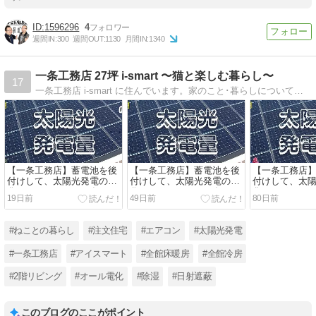
1596296
4
週間IN:
300
週間OUT:
1130
月間IN:
1340
一条工務店 27坪 i-smart 〜猫と楽しむ暮らし〜
17
一条工務店 i-smart に住んでいます。家のこと･暮らしについて夫婦で発信しています。｜27坪 コンパクトハウス｜2階リビング｜うるケア｜太陽光搭載・蓄電池なし｜猫2匹｜コストコ･無印良品が好きです｜
【一条工務店】蓄電池を後
【一条工務店】蓄電池を後
【一条工務店
付けして、太陽光発電の変
付けして、太陽光発電の変
付けして、太
化をレポート｜2026年5月
化をレポート｜2026年4月
化をレポート｜2
19日前
49日前
80日前
期｜
期｜
期｜
#ねことの暮らし
#注文住宅
#エアコン
#太陽光発電
#一条工務店
#アイスマート
#全館床暖房
#全館冷房
#2階リビング
#オール電化
#除湿
#日射遮蔽
このブログのここがポイント