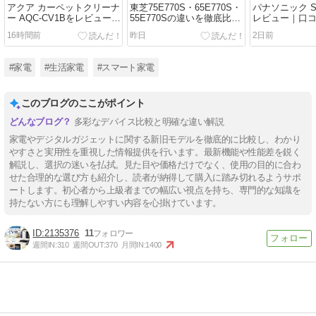
アクア カーペットクリーナ
東芝75E770S・65E770S・
パナソニック SR
ー AQC-CV1Bをレビュー｜
55E770Sの違いを徹底比較
レビュー｜口
口コミ・評判や使い勝手を
レビュー｜サイズ別のおす
特徴を徹底解
16時間前
昨日
2日前
徹底解説
すめはどれ？
IHジャー炊飯
#家電
#生活家電
#スマート家電
このブログのここがポイント
多彩なデバイス比較と明確な違い解説
家電やデジタルガジェットに関する新旧モデルを徹底的に比較し、わかり
やすさと実用性を重視した情報提供を行います。最新機能や性能差を鋭く
解説し、選択の迷いを払拭。見た目や価格だけでなく、使用の目的に合わ
せた合理的な選び方も紹介し、読者が納得して購入に踏み切れるようサポ
ートします。初心者から上級者までの幅広い視点を持ち、専門的な知識を
持たない方にも理解しやすい内容を心掛けています。
2135376
11
週間IN:
310
週間OUT:
370
月間IN:
1400