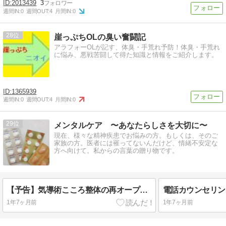
2013439
3
週間IN:
0
週間OUT:
4
月間IN:
0
28
崖っぷちOLの臭い奮闘記
アラフォーOLが記す、体臭・手荒れ予防！体臭・手荒れ
に悩み、悪戦苦闘して得た知識と情報をご紹介します。
1365939
週間IN:
0
週間OUT:
4
月間IN:
0
29
メンタルケア 〜あなたらしさを大切に〜
現在、様々な精神疾患でお悩みの方。もしくは、そのご
家族の方。医者には罹ってないんだけど、情緒不安定な
方へ向けて。私からの言葉の贈り物です。
【予告】気導術こころ整体の再オープンについて
電話カウンセリン
1年7ヶ月前
1年7ヶ月前