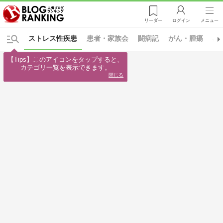
リーダー
ログイン
メニュー
ストレス性疾患
患者・家族会
闘病記
がん・腫瘍
感
【Tips】このアイコンをタップすると、

カテゴリ一覧を表示できます。
閉じる