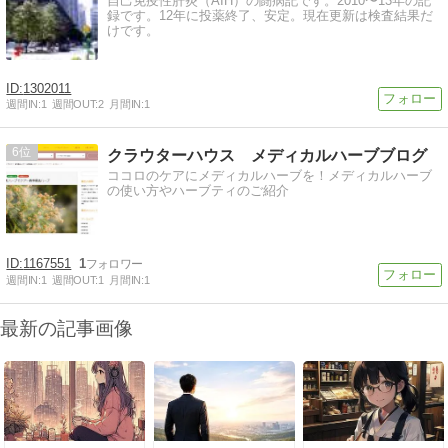
自己免疫性肝炎（AIH）の闘病記です。2010〜13年の記
録です。12年に投薬終了、安定。現在更新は検査結果だ
けです。
1302011
週間IN:
1
週間OUT:
2
月間IN:
1
6
クラウターハウス メディカルハーブブログ
ココロのケアにメディカルハーブを！メディカルハーブ
の使い方やハーブティのご紹介
1167551
1
週間IN:
1
週間OUT:
1
月間IN:
1
最新の記事画像