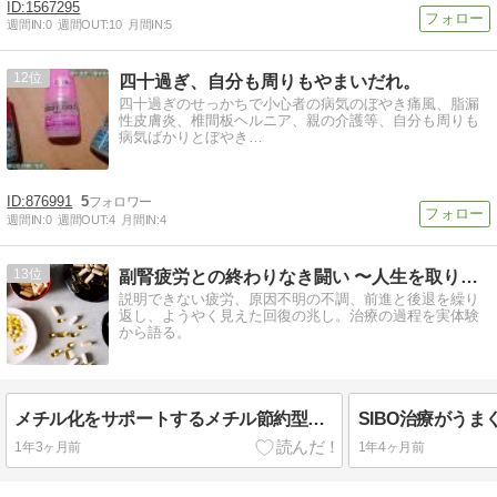
1567295
週間IN:
0
週間OUT:
10
月間IN:
5
12
四十過ぎ、自分も周りもやまいだれ。
四十過ぎのせっかちで小心者の病気のぼやき痛風、脂漏
性皮膚炎、椎間板ヘルニア、親の介護等、自分も周りも
病気ばかりとぼやき…
876991
5
週間IN:
0
週間OUT:
4
月間IN:
4
13
副腎疲労との終わりなき闘い 〜人生を取り戻す〜
説明できない疲労、原因不明の不調、前進と後退を繰り
返し、ようやく見えた回復の兆し。治療の過程を実体験
から語る。
メチル化をサポートするメチル節約型サプリメント
1年3ヶ月前
1年4ヶ月前