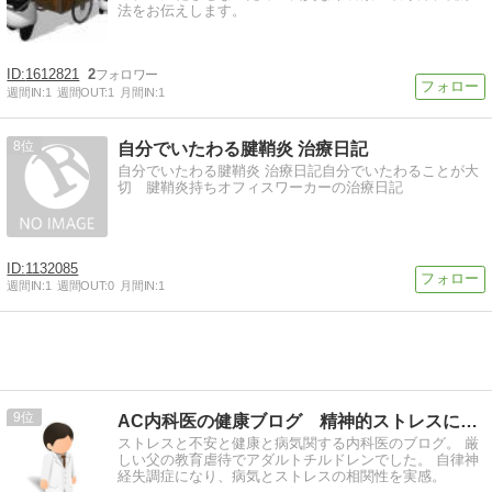
法をお伝えします。
1612821
2
週間IN:
1
週間OUT:
1
月間IN:
1
8
自分でいたわる腱鞘炎 治療日記
自分でいたわる腱鞘炎 治療日記自分でいたわることが大
切 腱鞘炎持ちオフィスワーカーの治療日記
1132085
週間IN:
1
週間OUT:
0
月間IN:
1
9
AC内科医の健康ブログ 精神的ストレスによる病気の治し方
ストレスと不安と健康と病気関する内科医のブログ。 厳
しい父の教育虐待でアダルトチルドレンでした。 自律神
経失調症になり、病気とストレスの相関性を実感。