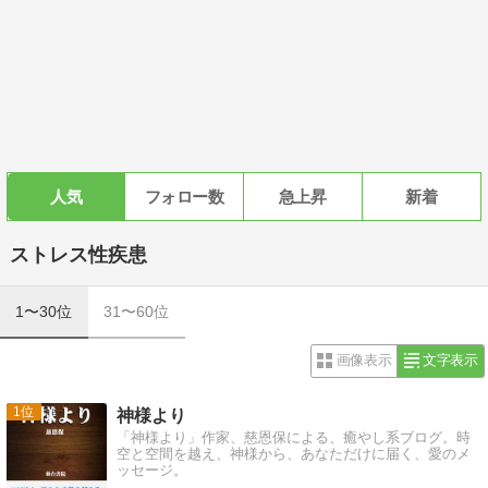
人気
フォロー数
急上昇
新着
ストレス性疾患
1〜30位
31〜60位
画像表示
文字表示
1
神様より
「神様より」作家、慈恩保による、癒やし系ブログ。時
空と空間を越え、神様から、あなただけに届く、愛のメ
ッセージ。