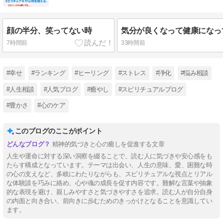
顔の半分、笑ってない時
7時間前
33時間前
#幸せ
#ランキング
#ヒーリング
#ストレス
#浄化
#悩み相談
#人生相談
#人気ブログ
#癒やし
#スピリチュアルブログ
#豊かさ
#心のケア
このブログのここがポイント
精神的気づきと心の癒しを促進する文章
人生や運命に対する深い洞察を綴ることで、読む人に気づきや安心感をも
たらす構成となっています。テーマは出会い、人生の意味、愛、困難な時
の心の支えなど、多岐にわたりながらも、スピリチュアルな視点とリアル
な体験談を巧みに絡め、心や魂の成長を促す内容です。難解な言葉や抽象
的な表現を避け、親しみやすさと気づきやすさを追求。読む人が自分自身
の内面と向き合い、前向きに歩むためのきっかけとなることを意識してい
ます。