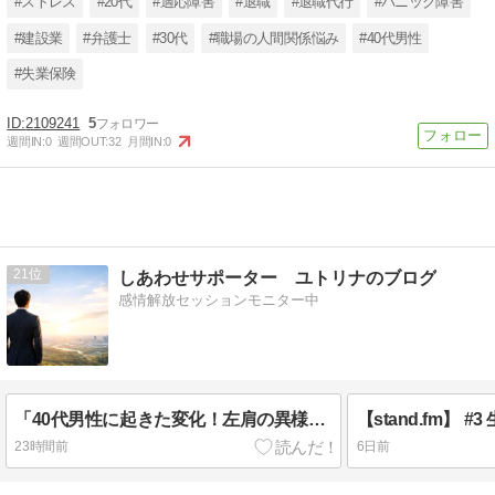
#ストレス
#20代
#適応障害
#退職
#退職代行
#パニック障害
#建設業
#弁護士
#30代
#職場の人間関係悩み
#40代男性
#失業保険
2109241
5
週間IN:
0
週間OUT:
32
月間IN:
0
21
しあわせサポーター ユトリナのブログ
感情解放セッションモニター中
「40代男性に起きた変化！左肩の異様な重さは、5体の憑き物！」
23時間前
6日前