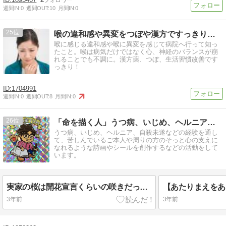
週間IN:
0
週間OUT:
10
月間IN:
0
25
喉の違和感や異変をつぼや漢方ですっきり治す
喉に感じる違和感や喉に異変を感じて病院へ行って知っ
たこと。喉は病気だけではなく心、神経のバランスが崩
れることでも不調に。漢方薬、つぼ、生活習慣改善です
っきり！
1704991
週間IN:
0
週間OUT:
8
月間IN:
0
26
「命を描く人」うつ病、いじめ、ヘルニア、自殺未遂の経験ブログ
うつ病、いじめ、ヘルニア、自殺未遂などの経験を通し
て、苦しんでいるご本人や周りの方のそっと心の支えに
なれるような詩画やシールを創作するなどの活動をして
います。
実家の桜は開花宣言くらいの咲きだった#桜 #さくら #サクラ #sakura
3年前
3年前