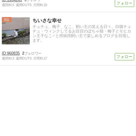
週間IN:
5
週間OUT:
5
月間IN:
10
3
ちいさな幸せ
チュチュ、梅子、なこ、飼い主の笑える日々。白猫チュ
チュ・ウィンクしてるお目目のぽちゃ猫・梅子とモヒカ
ン王子なこ♂と持病持飼い主で楽しめるブログを目指し
ます。
960835
2
週間IN:
3
週間OUT:
0
月間IN:
17