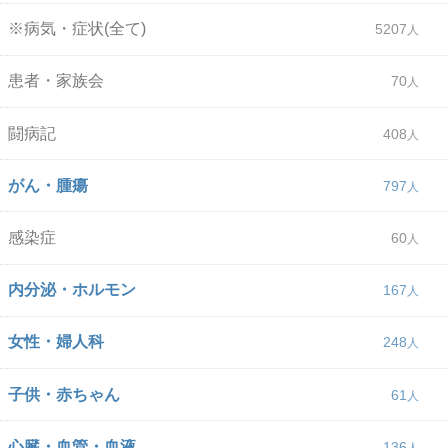
※病気・症状(全て)
5207
患者・家族会
70
闘病記
408
がん・腫瘍
797
感染症
60
内分泌・ホルモン
167
女性・婦人科
248
子供・赤ちゃん
61
心臓・血管・血液
136