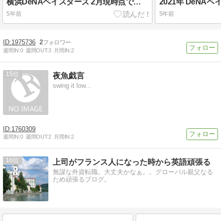
横浜DeNAベイスターズ 2月現時点での 開幕オーダー予想 2/27日ハム戦 2/28巨人戦 印象まとめ 〜横浜一心となるために〜
5年前
5年前
1975736
2
週間IN:
0
週間OUT:
3
月間IN:
2
15
夜魚戯言
swing it low...
1760309
週間IN:
0
週間OUT:
2
月間IN:
2
16
上司がフランス人になった時から英語頑張る
無謀な外資転職。大丈夫かなぁ。。グローバル親父なる
ため頑張るブログ。