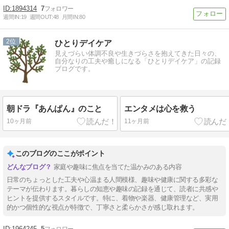
1894314
7
週間IN:
19
週間OUT:
48
月間IN:
80
2
ひとりデイケア
見えづらい体調不良や生きづらさを抱えてきた日々の、
自分なりの工夫や癒しになる「ひとりデイケア」の記録
ブログです。
朝ドラ『あんぱん』のこと
エンタメは心を救う
10ヶ月前
11ヶ月前
このブログのここがポイント
家庭や趣味に焦点を当てた温かみのある内容
日常のちょっとした工夫や心温まる人間模様、趣味や健康に関する多彩な
テーマが伝わります。暮らしの知恵や趣味の記録を通じて、読者に共感や
ヒントを提供するスタイルです。特に、着物や楽器、健康管理など、実用
的かつ個性的な視点が特徴で、丁寧さと柔らかさが感じ取れます。
1964245
5