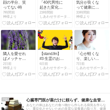
顔の半分、笑
「40代男性に
気分が良くな
ってない時
起きた変化！
って健康にな
左肩の異様な
って運が良く
7時間前
23時間前
33時間前
神様より
しあわせサポーター ユトリナのブログ
神様より
重さは、5体
なる考え方
の憑き物！」
隣人を愛せれ
【stand.fm】
「心が軽くな
ばメッチャ良
#3 生霊のお話
り、楽しい
くなる現実
し（怖くない
日々が戻って
2日前
6日前
7日前
神様より
しあわせサポーター ユトリナのブログ
しあわせサポーター ユトリナのブログ
よ！）
きました」
7
心臓専門医が薬だけに頼らず、健康な血管を目指します
あなたの体はあなたの食べ物から作られる病気を作らな
い、重症化させないための良質な栄養素の取り方、健康