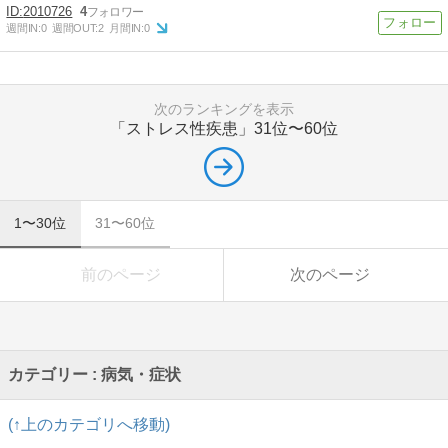
2010726
4
週間IN:
0
週間OUT:
2
月間IN:
0
次のランキングを表示
「ストレス性疾患」
31位〜60位
1〜30位
31〜60位
前のページ
次のページ
カテゴリー : 病気・症状
(↑上のカテゴリへ移動)