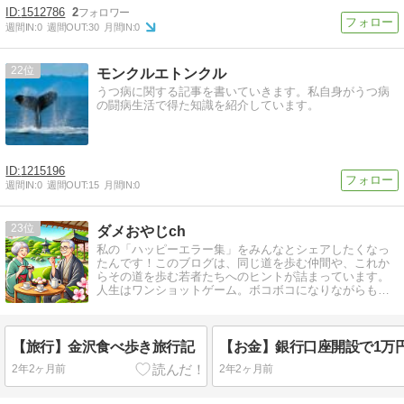
1512786
2
週間IN:
0
週間OUT:
30
月間IN:
0
22
モンクルエトンクル
うつ病に関する記事を書いていきます。私自身がうつ病
の闘病生活で得た知識を紹介しています。
1215196
週間IN:
0
週間OUT:
15
月間IN:
0
23
ダメおやじch
私の「ハッピーエラー集」をみんなとシェアしたくなっ
たんです！このブログは、同じ道を歩む仲間や、これか
らその道を歩む若者たちへのヒントが詰まっています。
人生はワンショットゲーム。ボコボコになりながらも、
笑って次へ進みたい。
【旅行】金沢食べ歩き旅行記
2年2ヶ月前
2年2ヶ月前