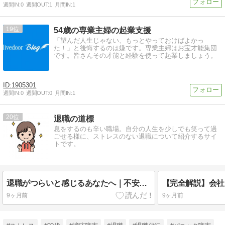
週間IN:
0
週間OUT:
1
月間IN:
1
19
54歳の専業主婦の起業支援
「望んだ人生じゃない、もっとやっておけばよかっ
た！」と後悔するのは嫌です。専業主婦はお宝才能集団
です。皆さんその才能と経験を使って起業しましょう。
1905301
週間IN:
0
週間OUT:
0
月間IN:
1
20
退職の道標
息をするのも辛い職場。自分の人生を少しでも笑って過
ごせる様に、ストレスのない退職について紹介するサイ
トです。
退職がつらいと感じるあなたへ｜不安を和らげる5つの対処法と円満退職の進め方
9ヶ月前
9ヶ月前