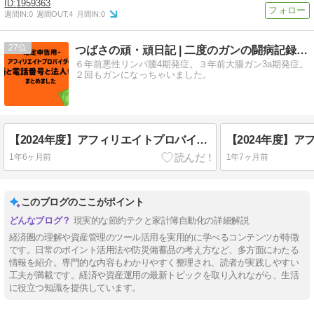
1959363
週間IN:
0
週間OUT:
4
月間IN:
0
27
つばさの頑・頑日記 | 二度のガンの闘病記録と日々の生活
６年前悪性リンパ腫4期発症。３年前大腸ガン3a期発症。
２回もガンになっちゃいました。
【2024年度】アフィリエイトプロバイダの住所と電話番号、法人番号まとめ【確定申告・コピペOK】
1年6ヶ月前
1年7ヶ月前
このブログのここがポイント
現実的な節約テクと家計簿自動化の詳細解説
経済圏の理解や資産管理のツール活用を実用的に学べるコンテンツが特徴
です。日常のポイント活用法や防災備蓄品の考え方など、多方面にわたる
情報を紹介。専門的な内容もわかりやすく整理され、読者が実践しやすい
工夫が満載です。経済や資産運用の最新トピックを取り入れながら、生活
に役立つ知識を提供しています。