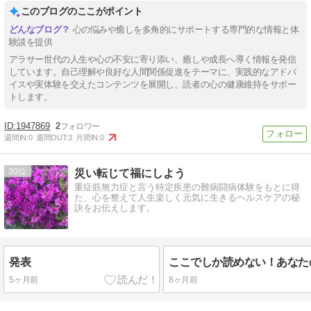
このブログのここがポイント
心の悩みや癒しを多角的にサポートする専門的な情報と体
験談を提供
アラサー世代の人生や心の不安に寄り添い、癒しや成長へ導く情報を発信
しています。自己理解や良好な人間関係促進をテーマに、実践的なアドバ
イスや実体験を交えたコンテンツを展開し、読者の心の健康維持をサポー
トします。
1947869
2
週間IN:
0
週間OUT:
3
月間IN:
0
30
災い転じて福にしよう
重症筋無力症と言う特定疾患の難病闘病体験をもとに得
た、心を整えて人生楽しく元気に生きるヘルスケアの秘
訣をお伝えします。
発表
5ヶ月前
8ヶ月前