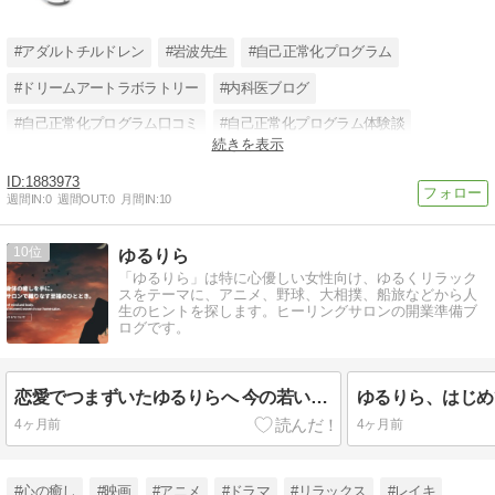
#アダルトチルドレン
#岩波先生
#自己正常化プログラム
#ドリームアートラボラトリー
#内科医ブログ
#自己正常化プログラム口コミ
#自己正常化プログラム体験談
続きを表示
#自己正常化プログラムブログ
#心気症ブログ
#岩波英知
1883973
#岩波先生医者
#岩波英知危険
週間IN:
0
週間OUT:
0
月間IN:
10
10
ゆるりら
「ゆるりら」は特に心優しい女性向け、ゆるくリラック
スをテーマに、アニメ、野球、大相撲、船旅などから人
生のヒントを探します。ヒーリングサロンの開業準備ブ
ログです。
恋愛でつまずいたゆるりらへ 今の若い人があの頃の苦しさを代弁してくれます
ゆるりら、はじめ
4ヶ月前
4ヶ月前
#心の癒し
#映画
#アニメ
#ドラマ
#リラックス
#レイキ