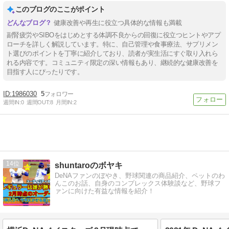
このブログのここがポイント
健康改善や再生に役立つ具体的な情報も満載
副腎疲労やSIBOをはじめとする体調不良からの回復に役立つヒントやアプ
ローチを詳しく解説しています。特に、自己管理や食事療法、サプリメン
ト選びのポイントを丁寧に紹介しており、読者が実生活にすぐ取り入れら
れる内容です。コミュニティ限定の深い情報もあり、継続的な健康改善を
目指す人にぴったりです。
1986030
5
週間IN:
0
週間OUT:
8
月間IN:
2
14
shuntaroのボヤキ
DeNAファンのぼやき、野球関連の商品紹介、ペットのわ
んこのお話、自身のコンプレックス体験談など、野球フ
ァンに向けた有益な情報を紹介！