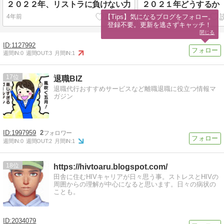
２０２２年、リストラに負けない力
２０２１年どうするか
【Tips】気になるブログをフォロー。

4年前
5年前
登録不要。更新を逃さずキャッチ！
閉じる
1127992
週間IN:
0
週間OUT:
3
月間IN:
1
17
退職BIZ
退職代行おすすめサービスなど離職退職に役立つ情報マ
ガジン
1997959
2
週間IN:
0
週間OUT:
2
月間IN:
1
18
https://hivtoaru.blogspot.com/
田舎に住むHIVキャリアが日々思う事。ストレスとHIVの
周囲からの理解が中心になると思います。日々の病状の
ことも。
2034079