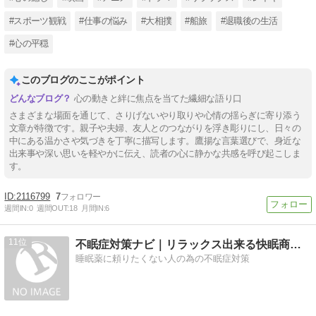
#スポーツ観戦
#仕事の悩み
#大相撲
#船旅
#退職後の生活
#心の平穏
このブログのここがポイント
心の動きと絆に焦点を当てた繊細な語り口
さまざまな場面を通じて、さりげないやり取りや心情の揺らぎに寄り添う
文章が特徴です。親子や夫婦、友人とのつながりを浮き彫りにし、日々の
中にある温かさや気づきを丁寧に描写します。鷹揚な言葉選びで、身近な
出来事や深い思いを軽やかに伝え、読者の心に静かな共感を呼び起こしま
す。
2116799
7
週間IN:
0
週間OUT:
18
月間IN:
6
11
不眠症対策ナビ｜リラックス出来る快眠商品の紹介
睡眠薬に頼りたくない人の為の不眠症対策