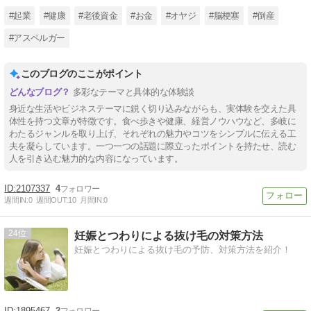
#起業
#健康
#老後資金
#お金
#オヤジ
#脳梗塞
#倒産
#アスペルガー
このブログのここがポイント
多彩なテーマと具体的な体験談
身近な生活やビジネステーマに鋭く切り込みながらも、実体験を交えた具
体性を持つ文章が特徴です。食べ歩きや健康、経営ノウハウなど、多岐に
わたるジャンルを取り上げ、それぞれの魅力やコツをシンプルに伝える工
夫を凝らしています。一つ一つの話題に際立ったポイントを持たせ、読む
人を引き込む魅力的な内容になっています。
2107337
4
週間IN:
0
週間OUT:
10
月間IN:
0
24
妊娠とつわりによる抜け毛の対策方法
妊娠とつわりによる抜け毛の予防、対策方法を紹介！
1895467
2