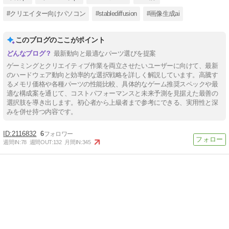
#クリエイター向けパソコン
#stablediffusion
#画像生成ai
このブログのここがポイント
最新動向と最適なパーツ選びを提案
ゲーミングとクリエイティブ作業を両立させたいユーザーに向けて、最新
のハードウェア動向と効率的な選択戦略を詳しく解説しています。高騰す
るメモリ価格や各種パーツの性能比較、具体的なゲーム推奨スペックや最
適な構成案を通じて、コストパフォーマンスと未来予測を見据えた最善の
選択肢を導き出します。初心者から上級者まで参考にできる、実用性と深
みを併せ持つ内容です。
2116832
6
週間IN:
78
週間OUT:
132
月間IN:
345