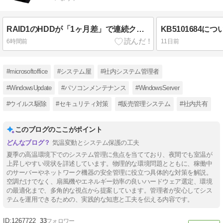
RAID1のHDDが「1ヶ月差」で連続クラッシュ 2.5インチ15K高回転モデルの寿命がシビア
KB5101684
6時間前
11日前
#microsoftoffice
#システム屋
#社内システム管理者
#WindowsUpdate
#パソコンメンテナンス
#WindowsServer
#ウイルス駆除
#セキュリティ対策
#販売管理システム
#社内共有
このブログのここがポイント
気温変動とシステム保護の工夫
夏季の高温環境下でのシステム管理に焦点を当てており、夜間でも室温が
上昇しやすい現状を詳述しています。物理的な環境問題とともに、稼働中
のサーバーやネットワーク機器の安全管理に役立つ具体的な対策を解説。
空調だけでなく、扇風機やエネルギー効率の良いハードウェア選定、環境
の最適化まで、多角的な視点から提案しています。管理者が安心してシス
テムを運用できるための、実践的な知恵と工夫を伝える内容です。
1267722
33