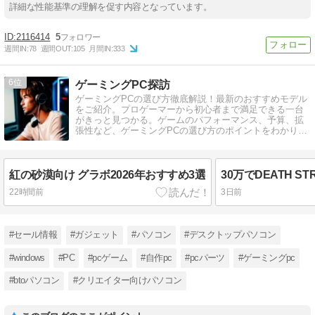
詳細な性能基準の理解を促す内容となっています。
2116414
5
週間IN:
78
週間OUT:
105
月間IN:
333
6
ゲーミングPC探訪
ゲーミングPCの選び方徹底解説！最新のおすすめモデル
をご紹介。プロゲーマーから初心者まで満足できる一台
がきっと見つかる。ゲームのパフォーマンス、予算、拡
張性など、ゲーミングPCの選び方のポイントをわかりや
すく解説。
紅の砂漠向け グラボ2026年おすすめ3選
22時間前
3日前
#セール情報
#ガジェット
#パソコン
#デスクトップパソコン
#windows
#PC
#pcゲーム
#自作pc
#pcパーツ
#ゲーミングpc
#btoパソコン
#クリエイター向けパソコン