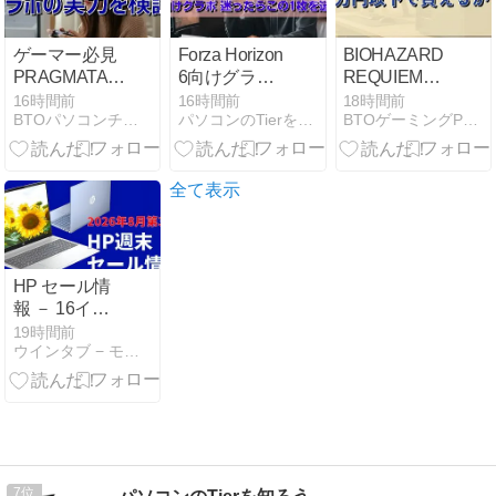
2026/08/07
ゲーマー必見
Forza Horizon
BIOHAZARD
PRAGMATA
6向けグラボ
REQUIEM対
グラボの実力
迷ったらこの
応ゲーミング
16時間前
16時間前
18時間前
BTOパソコンチョイス
パソコンのTierを知ろう
BTOゲーミングPCランキング
を検証
1枚を選べ
PC 30万円以
下で買える
か？
全て表示
HP セール情
報 － 16イン
チノート、
19時間前
ウインタブ − モバイルWindowsの情報サイト
OmniBook 3
16が8万円台
から、
RAM32GB搭
載モデルもお
買い得価格
に！
7