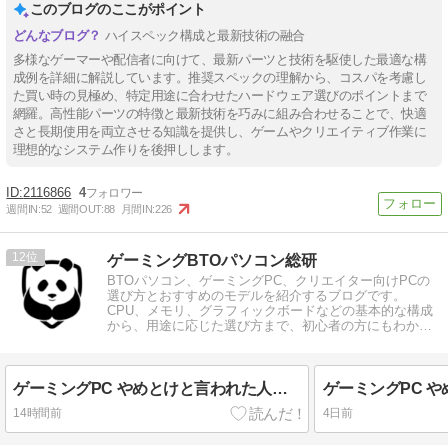
このブログのここがポイント
ハイスペック構成と最新技術の融合
多様なゲーマーや配信者に向けて、最新パーツと技術を駆使した最適な構
成例を詳細に解説しています。推奨スペックの理解から、コスパを考慮し
た買い時の見極め、特定用途に合わせたハードウェア選びのポイントまで
網羅。高性能パーツの特徴と最新技術を巧みに組み合わせることで、快適
さと長期使用を両立させる知識を提供し、ゲームやクリエイティブ作業に
理想的なシステム作りを後押しします。
2116866
4
週間IN:
52
週間OUT:
88
月間IN:
226
12
ゲーミングBTOパソコン総研
BTOパソコン、ゲーミングPC、クリエイター向けPCの
選び方とおすすめのモデルを紹介するブログです。
CPU、メモリ、グラフィックボードなどの基本的な構成
から、用途に応じた選び方まで、初心者の方にもわかり
やすく解説しています。
ゲーミングPC やめとけと言われた人が成功した理由
14時間前
4日前