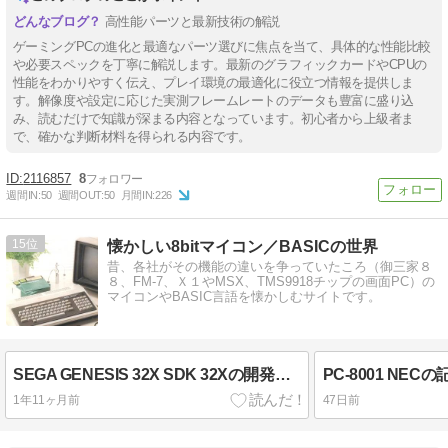
高性能パーツと最新技術の解説
ゲーミングPCの進化と最適なパーツ選びに焦点を当て、具体的な性能比較
や必要スペックを丁寧に解説します。最新のグラフィックカードやCPUの
性能をわかりやすく伝え、プレイ環境の最適化に役立つ情報を提供しま
す。解像度や設定に応じた実測フレームレートのデータも豊富に盛り込
み、読むだけで知識が深まる内容となっています。初心者から上級者ま
で、確かな判断材料を得られる内容です。
2116857
8
週間IN:
50
週間OUT:
50
月間IN:
226
15
懐かしい8bitマイコン／BASICの世界
昔、各社がその機能の違いを争っていたころ（御三家８
８、FM-7、Ｘ１やMSX、TMS9918チップの画面PC）の
マイコンやBASIC言語を懐かしむサイトです。
SEGA GENESIS 32X SDK 32Xの開発ツール
PC-8001 NEC
1年11ヶ月前
47日前