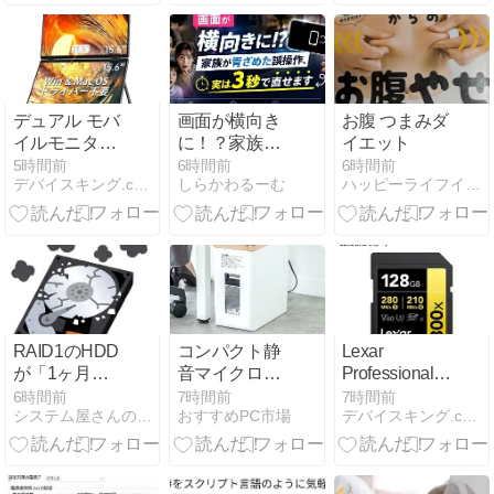
類！
デュアル モバ
画面が横向き
お腹 つまみダ
イルモニター
に！？家族が
イエット
15.6インチ 2
青ざめた誤操
5時間前
6時間前
6時間前
デバイスキング.com
しらかわるーむ
ハッピーライフイン沖縄
画面の魅力と
作、実は3秒
は？
で直せます
RAID1のHDD
コンパクト静
Lexar
が「1ヶ月
音マイクロカ
Professional
差」で連続ク
ットシュレッ
128GB V60高
6時間前
7時間前
7時間前
システム屋さんの忘備録
おすすめPC市場
デバイスキング.com
ラッシュ 2.5
ダー
速SDカードレ
インチ15K高
ビュー
回転モデルの
寿命がシビア