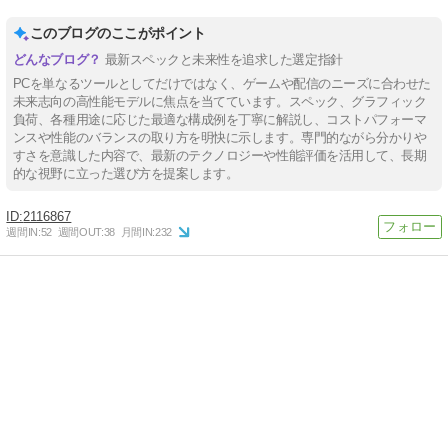
このブログのここがポイント
最新スペックと未来性を追求した選定指針
PCを単なるツールとしてだけではなく、ゲームや配信のニーズに合わせた
未来志向の高性能モデルに焦点を当てています。スペック、グラフィック
負荷、各種用途に応じた最適な構成例を丁寧に解説し、コストパフォーマ
ンスや性能のバランスの取り方を明快に示します。専門的ながら分かりや
すさを意識した内容で、最新のテクノロジーや性能評価を活用して、長期
的な視野に立った選び方を提案します。
2116867
週間IN:
52
週間OUT:
38
月間IN:
232