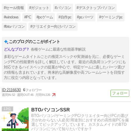
#セール情報
#ガジェット
#パソコン
#デスクトップパソコン
#windows
#PC
#pcゲーム
#自作pc
#pcパーツ
#ゲーミングpc
#btoパソコン
#クリエイター向けパソコン
このブログのここがポイント
各種ゲームに最適な性能基準解説
多彩なゲームタイトルごとの推奨スペックや実測値を元に、必要なゲーミ
ングPCの性能要件を詳しく解説しています。最近の高負荷コンテンツにも
対応できるハイスペックの提案が中心で、特定ゲームに適したパーツ選び
の情報も含まれています。将来的な高解像度や高フレームレートを目指す
方に役立つ内容となっています。
2116630
6
週間IN:
52
週間OUT:
46
月間IN:
226
13
BTOパソコンSSR
BTOパソコン/ゲーミングPC/クリエイター向けPCの選び
方がわからない人必見!用途別におすすめの高性能PCを厳
選してピックアップしています。カスタムメイドのBTO
パソコンについて知りたいですか？