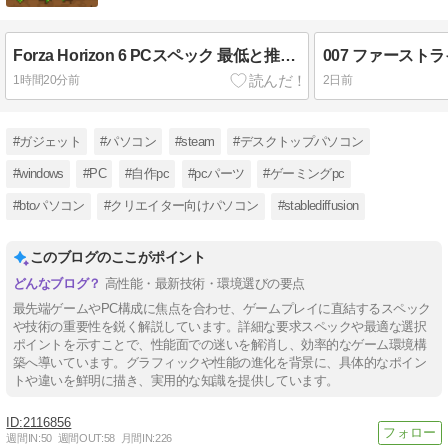
Forza Horizon 6 PCスペック 最低と推奨の差は？
1時間20分前
2日前
#ガジェット
#パソコン
#steam
#デスクトップパソコン
#windows
#PC
#自作pc
#pcパーツ
#ゲーミングpc
#btoパソコン
#クリエイター向けパソコン
#stablediffusion
このブログのここがポイント
高性能・最新技術・環境選びの要点
最先端ゲームやPC構成に焦点を合わせ、ゲームプレイに直結するスペック
や技術の重要性を鋭く解説しています。詳細な要求スペックや最適な選択
ポイントを示すことで、性能面での迷いを解消し、効率的なゲーム環境構
築へ導いています。グラフィックや性能の進化を背景に、具体的なポイン
トや違いを鮮明に描き、実用的な知識を提供しています。
2116856
週間IN:
50
週間OUT:
58
月間IN:
226