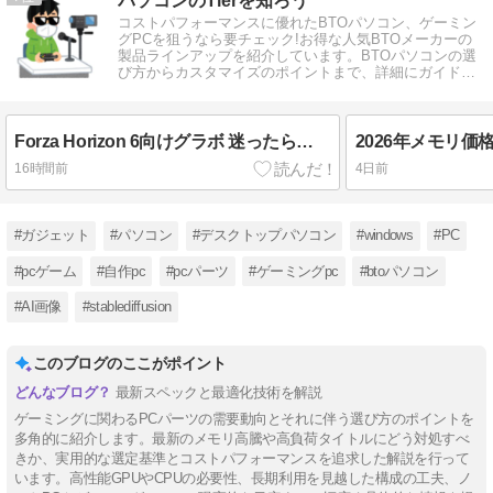
パソコンのTierを知ろう
コストパフォーマンスに優れたBTOパソコン、ゲーミン
グPCを狙うなら要チェック!お得な人気BTOメーカーの
製品ラインアップを紹介しています。BTOパソコンの選
び方からカスタマイズのポイントまで、詳細にガイドし
ます。
Forza Horizon 6向けグラボ 迷ったらこの1枚を選べ
16時間前
4日前
#ガジェット
#パソコン
#デスクトップパソコン
#windows
#PC
#pcゲーム
#自作pc
#pcパーツ
#ゲーミングpc
#btoパソコン
#AI画像
#stablediffusion
このブログのここがポイント
最新スペックと最適化技術を解説
ゲーミングに関わるPCパーツの需要動向とそれに伴う選び方のポイントを
多角的に紹介します。最新のメモリ高騰や高負荷タイトルにどう対処すべ
きか、実用的な選定基準とコストパフォーマンスを追求した解説を行って
います。高性能GPUやCPUの必要性、長期利用を見越した構成の工夫、ノ