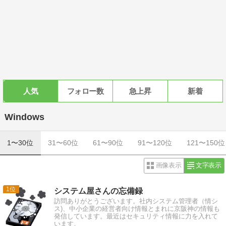
人気
フォロー数
急上昇
新着
Windows
1〜30位
31〜60位
61〜90位
91〜120位
121〜150位
画像表示
文字表示
1
システム屋さんの忘備録
訪問ありがとうございます。社内システム管理者（情シ
ス)、中小企業の経営者向け情報とまれに京阪神の情報も
発信しています。最近はセキュリティ情報に力を入れて
います。