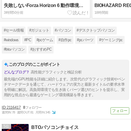
失敗しないForza Horizon 6 動作環境の見極め方
3時間50分前
18時間前
#セール情報
#ガジェット
#パソコン
#デスクトップパソコン
#windows
#PC
#pcゲーム
#自作pc
#pcパーツ
#ゲーミングpc
#btoパソコン
#おすすめPC
このブログのここがポイント
高性能グラフィックと検証分析
最先端のGPU性能を詳細に紹介します。次世代のグラフィック技術やベン
チマークデータを通じて、ハードウェアの実力と最新タイトルの要求水準
を明確に解説。高負荷環境でも生き抜くパーツ選びのヒントを提示し、実
用的な視点から最適なゲーミング環境構築を導きます。
2116417
8
週間IN:
78
週間OUT:
81
月間IN:
345
5
BTOパソコンチョイス