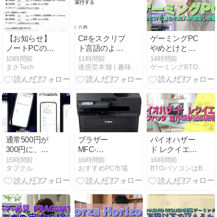
【お知らせ】
C#をスクリプ
ゲーミングPC
ノートPCの静
ト言語のよう
やめとけと言
音・発熱対策
に気軽に実行
われた人が成
10時間前
11時間前
14時間前
まさTech
迷惑堂本舗 | 趣味とパソコンのブログ
ゲーミングBTOパソコン総研
アプリ『Astra
する
功した理由
CPU
Silencer』開
発状況とスク
ショ公開！
通常500円が
ブラザー
バイオハザー
300円に、定
MFC-
ド レクイエム
型文・テンプ
L2880DW 高
PCスペック
15時間前
16時間前
16時間前
タブクル
おすすめPC市場
BTOパソコンはBuild To Orderの略
レ入力キーボ
耐久モノクロ
自作派が選ぶ
ード
複合機の魅力
構成例
『PhraseRack』
などiOSアプ
リ値下げ中