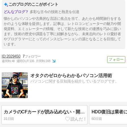
このブログのここがポイント
多彩な古今の技術と熱意を伝達
懐かしのパソコンや古典的な言語に焦点を当て、あたかも時間旅行をする
かのような体験を提供します。記事は、レトロコンピューターの魅力や開
発資料、エミュレーターの情報、そして新たな技術との連携を巧みに扱い
ます。技術の歴史や課題を丁寧に紐解きながら、未来志向のレトロ愛好者
やプログラマーにとってのインスピレーションの源となることを目指して
います。
2029450
7
週間IN:
48
週間OUT:
136
月間IN:
248
16
オタクのゼロからわかるパソコン活用術
パソコンに関する豆知識を紹介しているブログです。
カメラのCFカードが読み込めない・開けない時のデータ復旧ガイド
31日前
60日前