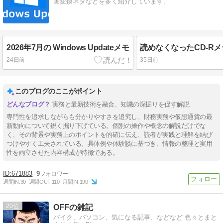
画変換ネタなどを多く紹介しています。
2026年7月の Windows Updateメモ
24日前
35日前
このブログのここがポイント
実務と最新技術を融合、知識の深掘りを促す解説
専門性を追求しながらも分かりやすさを追究し、財務実務や仮想通貨の最
新動向について鋭く掘り下げている。個別の操作や概念の解説だけでな
く、その背景や実務上のポイントを的確に伝え、読者が実践と理解を結び
つけやすく工夫されている。具体例や体験談に基づき、情報の整理と実用
性を両立させた内容構成が特徴である。
671883
9
週間IN:
30
週間OUT:
110
月間IN:
190
20
OFFの雑記
バイク、パソコン、気になる記事、などなど 色々とまと