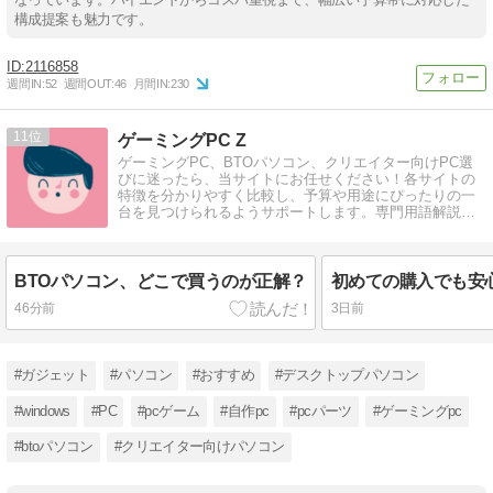
構成提案も魅力です。
2116858
週間IN:
52
週間OUT:
46
月間IN:
230
11
ゲーミングPC Z
ゲーミングPC、BTOパソコン、クリエイター向けPC選
びに迷ったら、当サイトにお任せください！各サイトの
特徴を分かりやすく比較し、予算や用途にぴったりの一
台を見つけられるようサポートします。専門用語解説付
きで、初心者の方でも安心です。
BTOパソコン、どこで買うのが正解？
46分前
3日前
#ガジェット
#パソコン
#おすすめ
#デスクトップパソコン
#windows
#PC
#pcゲーム
#自作pc
#pcパーツ
#ゲーミングpc
#btoパソコン
#クリエイター向けパソコン