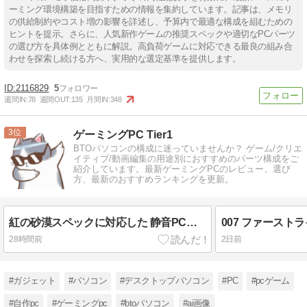
ーミング環境構築を目指すための情報を集約しています。記事は、メモリ
の供給制約やコスト増の影響を詳述し、予算内で最適な構成を組むための
ヒントを提示。さらに、人気新作ゲームの推奨スペックや適切なPCパーツ
の選び方を具体例とともに解説。高負荷ゲームに対応できる最良の組み合
わせを探索し続ける方へ、実用的な選定基準を提供します。
2116829
5
週間IN:
78
週間OUT:
135
月間IN:
348
3
ゲーミングPC Tier1
BTOパソコンの構成に迷っていませんか？ ゲーム/クリエ
イティブ/動画編集の用途別におすすめのパーツ構成をご
紹介しています。最新ゲーミングPCのレビュー、選び
方、最新のおすすめランキングを更新。
紅の砂漠スペックに対応した 静音PCは組めるのか？
28時間前
2日前
#ガジェット
#パソコン
#デスクトップパソコン
#PC
#pcゲーム
#自作pc
#ゲーミングpc
#btoパソコン
#ai画像