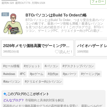
週間IN:
328
週間OUT:
776
月間IN:
1504
2
BTOパソコンはBuild To Orderの略
BTOパソコンとはBuild To Order、つまり受注生産のパソ
コンの略です。最新パーツ情報も満載！最適なパソコン
を見つけるための総合ガイド！このブログでは、BTOパ
ソコン、ゲーミングPC、クリエイター向けPCの選び方
を徹底解説します。
2026年メモリ価格高騰でゲーミングPCのBTOは本当にお得？
3時間10分前
16時間前
#セール情報
#ガジェット
#パソコン
#デスクトップパソコン
#windows
#PC
#pcゲーム
#自作pc
#pcパーツ
#ゲーミングpc
#btoパソコン
#クリエイター向けパソコン
このブログのここがポイント
市場動向と具体的対策を解説
2026年のメモリ価格高騰やグラボの高性能要求を背景に、最新レベルのゲ