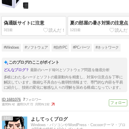
偽通販サイトに注意
夏の部屋の暑さ対策の注意点
3日前
12日前
#Windows
#ソフトウェア
#自作PC
#PCパーツ
#ネットワーク
このブログのここがポイント
最新のハード웨어とソフトウェア問題を徹底分析
多岐にわたるハードとソフトの最新動向を精査し、対策や注意点を丁寧に
解説しています。微細な不具合から脆弱性情報まで、専門的な内容を平易
に紹介し、技術の変化に敏感な人々の理解を深める構成になっています。
1681076
7
週間IN:
42
週間OUT:
72
月間IN:
192
18
よしてっくブログ
Windows・パソコンやWordPress・Cocoonテーマ・ブロ