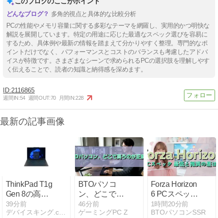
このブログのここがポイント
多角的視点と具体的な比較分析
PCの性能やメモリ容量に関する多彩なテーマを網羅し、実用的かつ明快な
解説を展開しています。特定の用途に応じた最適なスペック選びを容易に
するため、具体例や最新の情報を踏まえて分かりやすく整理。専門的なポ
イントだけでなく、パフォーマンスとコストのバランスも考慮したアドバ
イスが特徴です。さまざまなシーンで求められるPCの選択肢を理解しやす
く伝えることで、読者の知識と納得感を深めます。
2116865
週間IN:
54
週間OUT:
70
月間IN:
228
最新の記事画像
ThinkPad T1g
BTOパソコ
Forza Horizon
Gen 8の高性
ン、どこで買
6 PCスペック
能ビジネスノ
うのが正解？
最低と推奨の
39分前
46分前
1時間20分前
デバイスキング.com
ゲーミングPC Z
BTOパソコンSSR
ート
差は？