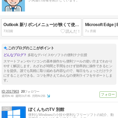
グ関連の情報を紹介しています。
Outlook 新リボン(メニュー)が狭くて使いにくい｜広いクラシックリボンに戻す方法
73日前
7ヶ月前
このブログのここがポイント
多彩なデバイスやソフトの便利テク伝授
スマートフォンやパソコンの基本操作から便利ツールの使い方までわかり
やすく解説します。わざわざ時間と手間をかけず効率的に操作できるヒン
トを提供。誰でも気軽に取り組める内容なので、毎日をちょっとだけラク
にすることができる。コツを押さえてみんなの便利ライフをサポートしま
す。
2017903
20
週間IN:
40
週間OUT:
85
月間IN:
255
19
ぼくんちのTV 別館
便利なWindowsの小技や便利なフリーソフトの紹介、動