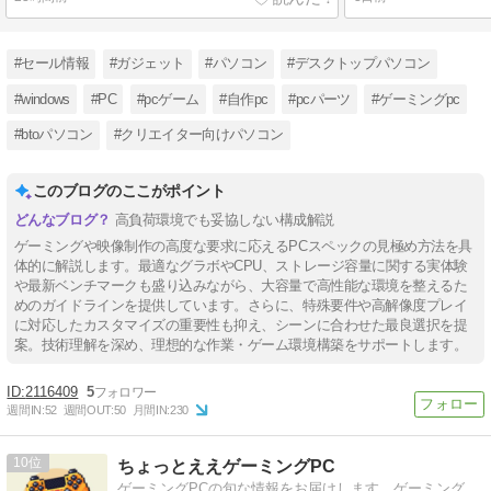
#セール情報
#ガジェット
#パソコン
#デスクトップパソコン
#windows
#PC
#pcゲーム
#自作pc
#pcパーツ
#ゲーミングpc
#btoパソコン
#クリエイター向けパソコン
このブログのここがポイント
高負荷環境でも妥協しない構成解説
ゲーミングや映像制作の高度な要求に応えるPCスペックの見極め方法を具
体的に解説します。最適なグラボやCPU、ストレージ容量に関する実体験
や最新ベンチマークも盛り込みながら、大容量で高性能な環境を整えるた
めのガイドラインを提供しています。さらに、特殊要件や高解像度プレイ
に対応したカスタマイズの重要性も抑え、シーンに合わせた最良選択を提
案。技術理解を深め、理想的な作業・ゲーム環境構築をサポートします。
2116409
5
週間IN:
52
週間OUT:
50
月間IN:
230
10
ちょっとええゲーミングPC
ゲーミングPCの旬な情報をお届けします。ゲーミング