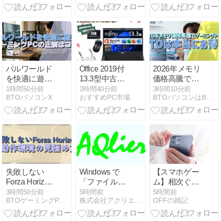
パルワールド
Office 2019付
2026年メモリ
を快適に遊ぶ
13.3型中古モ
価格高騰でゲ
ゲーミングPC
バイルPCの選
ーミングPCの
1時間50分前
2時間40分前
3時間10分前
BTOパソコンX
おすすめPC市場
BTOパソコンはBuild To Orderの略
の正解はコレ
び方
BTOは本当に
お得？
失敗しない
Windows で
【スマホゲー
Forza Horizon
「ファイル名
ム】相次ぐ倒
6 動作環境の
が変更できな
産、過去最多
3時間50分前
5時間前
5時間前
BTOゲーミングPCランキング
株式会社アクリエ AQlier
OFFの雑記
見極め方
い」問題の原
ペースで推移
因を静かに分