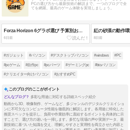
PCの選び方から最新技術の解説まで、一つのブログで全
てを網羅。最高のゲーム体験を実現しましょう。
Forza Horizon 6グラボ選び 予算別おすすめはどれ？
6日前
8日前
#ガジェット
#パソコン
#デスクトップパソコン
#windows
#PC
#pcゲーム
#自作pc
#pcパーツ
#ゲーミングpc
#btoパソコン
#クリエイター向けパソコン
#おすすめPC
このブログのここがポイント
多彩な用途に対応する詳細スペック紹介
動画から3D、映像制作、ゲームなど、多ジャンルのデジタルクリエイショ
ンに不可欠なコンピュータ性能を徹底的に解説します。各用途に特化した
推奨スペックを提示し、負荷や作業効率に直結するポイントを具体的に示
すことで、選び方の迷いを一掃します。多忙な現場の声や実測データ、最
新技術に基づいた知識を交え、理解しやすさと実用性を両立させた内容と
なっています。ハイエンドからコスパ重視まで、幅広い予算帯に対応した