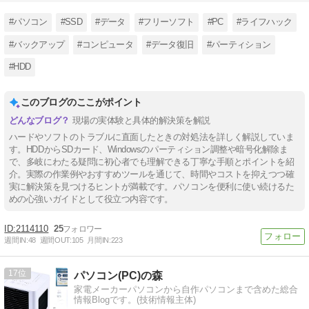
#パソコン
#SSD
#データ
#フリーソフト
#PC
#ライフハック
#バックアップ
#コンピュータ
#データ復旧
#パーティション
#HDD
このブログのここがポイント
現場の実体験と具体的解決策を解説
ハードやソフトのトラブルに直面したときの対処法を詳しく解説していま
す。HDDからSDカード、Windowsのパーティション調整や暗号化解除ま
で、多岐にわたる疑問に初心者でも理解できる丁寧な手順とポイントを紹
介。実際の作業例やおすすめツールを通じて、時間やコストを抑えつつ確
実に解決策を見つけるヒントが満載です。パソコンを便利に使い続けるた
めの心強いガイドとして役立つ内容です。
2114110
25
週間IN:
48
週間OUT:
105
月間IN:
223
17
パソコン(PC)の森
家電メーカーパソコンから自作パソコンまで含めた総合
情報Blogです。(技術情報主体)