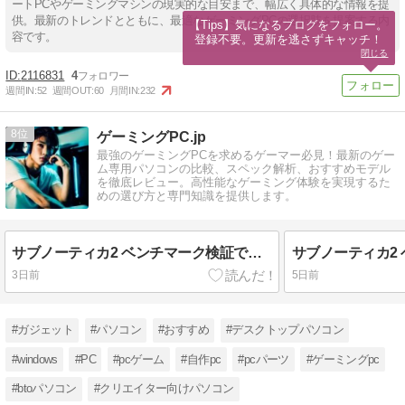
ートPCやゲーミングマシンの現実的な目安まで、幅広く具体的な情報を提
供。最新のトレンドとともに、最適なゲーミングPCの選択肢を提案する内
【Tips】気になるブログをフォロー。

容です。
登録不要。更新を逃さずキャッチ！
閉じる
2116831
4
週間IN:
52
週間OUT:
60
月間IN:
232
8
ゲーミングPC.jp
最強のゲーミングPCを求めるゲーマー必見！最新のゲー
ム専用パソコンの比較、スペック解析、おすすめモデル
を徹底レビュー。高性能なゲーミング体験を実現するた
めの選び方と専門知識を提供します。
サブノーティカ2 ベンチマーク検証で見えた本当の実力
3日前
5日前
#ガジェット
#パソコン
#おすすめ
#デスクトップパソコン
#windows
#PC
#pcゲーム
#自作pc
#pcパーツ
#ゲーミングpc
#btoパソコン
#クリエイター向けパソコン