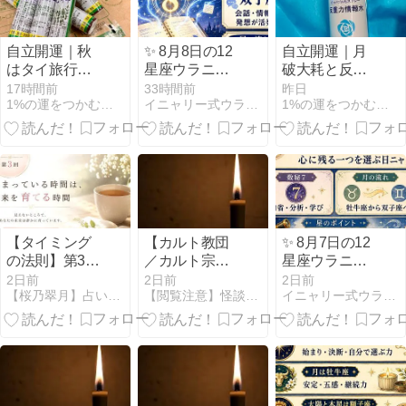
自立開運｜秋
✨ 8月8日の12
自立開運｜月
はタイ旅行、
星座ウラニャ
破大耗と反重
台湾旅行、日
イ ✨
力情報水と夢
17時間前
33時間前
昨日
1%の運をつかむ人生相談！福徳開運堂
イニャリー式ウラニャイ｜暦と12星座で毎日を開運ニャン
1%の運をつかむ人生相談！福徳開運堂
本観光
の道楽
【タイミング
【カルト教団
✨ 8月7日の12
の法則】第3
／カルト宗教
星座ウラニャ
回：止まって
系】オウム真
イ ✨
2日前
2日前
2日前
【桜乃翠月】占い＆アロマ＆風水＠さくらマリン BLOG
【閲覧注意】怪談の森【怖い話まとめ】
イニャリー式ウラニャイ｜暦と12星座で毎日を開運ニャン
いる時間は、
理教デジタル
未来を育てる
アーカイブ
時間