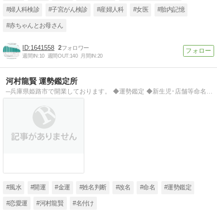
#婦人科検診
#子宮がん検診
#産婦人科
#女医
#胎内記憶
#赤ちゃんとお母さん
1641558
2
週間IN:
10
週間OUT:
140
月間IN:
20
河村龍賢 運勢鑑定所
─兵庫県姫路市で開業しております。 ◆運勢鑑定 ◆新生児･店舗等命名 ◆各種御供養 ◆鬼門除け･方災解除 ※ ※ 鑑定は対面にて、一律壱万円 (約９０分) お願いしております。
#風水
#開運
#金運
#姓名判断
#改名
#命名
#運勢鑑定
#恋愛運
#河村龍賢
#名付け