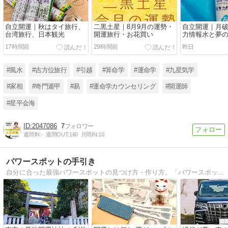
自立開運｜秋はタイ旅行、
二黒土星｜8月9月の運勢・
自立開運｜月
台湾旅行、日本観光
開運旅行・お花買い
力情報水と夢
17時間前
29時間前
昨日
#風水
#吉方位旅行
#引越
#算命学
#運命学
#九星気学
#家相
#奇門遁甲
#易
#運命学カウンセリング
#開運師
#星平会海
2047086
7
週間IN:
-
週間OUT:
160
月間IN:
10
パワースポットの手引き
自分に合った最強パワースポットの見つけ方・作り方。「パワースポットの手引き」は、自分に合った最強のパワースポットを見つけ、さらには自分の身の回りをパワースポット化する方法を詳しく解説するサイトです。