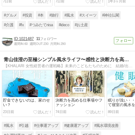
7日前
7日前
1年3ヶ月前
#グルメ
#投資
#本
#旅行
#風水
#スイーツ
#神社仏閣
#介護
#fx
#つみたてnisa
#ideco
#お土産
1021487
11
週間IN:
60
週間OUT:
230
月間IN:
290
青山佳澄の至極シンプル風水ライフ〜感性と決断力を高める〜
【KHALARI 女性経営者の運戦略】未来のこどもたちのために 結婚/出産/子育て/仕事のライフステージを支え 感性と決断力を高める【日本一の風水環境改善】で 共にお産も人生も仕事も世の中も変えていきましょう♪
貯金できないのは、家のせ
決断力を高める仕事場やフ
眠りが浅い・
い？
ァッション
て寝室の風水
ば？
23日前
74日前
89日前
#風水
#引越
#仕事運アップ
#健康運アップ
#風水環境改善