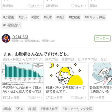
8時間前
33時間前
2日前
#占星術
#占い
#運勢
#風水
#物語
#数秘術
#ギリシャ神話
#12星座占い
2141323
週間IN:
10
週間OUT:
150
月間IN:
160
まぁ、お医者さんなんですけれども。
産婦人科医かんなのブログ。病気の話、医療の話、ビジネスの話、などなど。
子宮頸がんの治療って日本
残暑バテと更年期症状って
緊急帝王切開
がいちばん進んでるって話
似てるんです。
は勇気がいる
1年11ヶ月前
1年11ヶ月前
2年4ヶ月前
#風水
#不妊
#妊活
#産婦人科医
#辛口ヒーリング女医