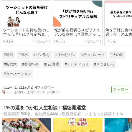
ツーショットを待ち受けに
蛇が前を横切るスピリチュ
魚を手軽に食べ
する心理とは？設定写真で
アルな意味は？運気アップ
選！少しの工
分かる恋人の本音
となる行動の秘訣
しくいただく
56日前
56日前
57日前
#運気
#風水
#パン作り
#手作りパン
#チョコレート
#天の川
#梅の木
#登園拒否
#hsc育児
#オカヤドカリ
#さつまいも
#カーネーション
2117042
4
週間IN:
-
週間OUT:
170
月間IN:
10
1%の運をつかむ人生相談！福徳開運堂
鑑定実績1500名。会社経営44年（現役経営者）／まるっと笑福！１％の運をつかむ人生相談／黄金時代（第二の人生）をどう生きるか？今からここから本気で人生巻きかえし！／鑑定スタイル：対面（東京・千葉・全国）、オンライン、通話（LINE・電話）