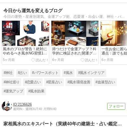
今日から運気を変えるブログ
今日の運勢・星座別運気、金運アップ術、恋愛運・出会い運、神社・パワースポット等を紹介しています。
風水のプロが警告！絶対に
持つだけで金運アップ？科
一生お金に困
やめるべき風水NG習慣10
学的に検証された開運グッ
通点：誰でも
選
ズの真実と選び方
運体質への改
5ヶ月前
6ヶ月前
6ヶ月前
#神社
#占い
#パワースポット
#風水
#風水インテリア
#神社巡り
#恋愛占い
#星座占い
#風水環境改善
#血液型占い
#運気アップ
#風水効果
2136626
週間IN:
-
週間OUT:
40
月間IN:
40
家相風水のエキスパート（実績40年の建築士・占い鑑定士）