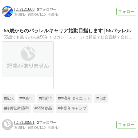
2121668
9
週間IN:
-
週間OUT:
10
月間IN:
-
55歳からのパラレルキャリア始動目指します│55パラレル
55歳でも残りの人生50年！セカンドステージは起業？社会貢献？会社の為じゃなく自分の為に糧を得るのだ。たとえわが子が障害児でも、子離れの時期はすぐそこです。親なき後の幸せのためにも、パラレルキャリア始めませんか！
#風水
#中高年
#自閉症
#中高年ダイエット
#宅建
#軽度知的障害
#発酵食品
#中高年キャンプ
2100551
2
週間IN:
-
週間OUT:
10
月間IN:
-