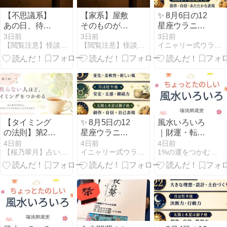
【不思議系】
【家系】屋敷
✨ 8月6日の12
あの日、待ち
そのものが神
星座ウラニャ
合わせに行っ
社だった？ 本
イ ✨
3日前
3日前
3日前
【閲覧注意】怪談の森【怖い話まとめ】
【閲覧注意】怪談の森【怖い話まとめ】
イニャリー式ウラニャイ｜暦と12星座で毎日を開運ニャン
ていたら私は
家を継ぐ者が
消えていた
消えた理由
【タイミング
✨ 8月5日の12
風水いろいろ
の法則】第2
星座ウラニャ
｜財運・転
回：焦らない
イ ✨
職・事業運は
4日前
4日前
4日前
【桜乃翠月】占い＆アロマ＆風水＠さくらマリン BLOG
イニャリー式ウラニャイ｜暦と12星座で毎日を開運ニャン
1%の運をつかむ人生相談！福徳開運堂
人ほど、タイ
天馬方位
ミングをつか
める