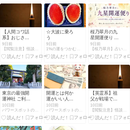
【人間コワ話
☆大波に乗ろ
桜乃翠月の九
系】おじさん
う
星開運便り 8
は、もう人を
月の運気の流
9日前
9日前
9日前
【閲覧注意】怪談の森【怖い話まとめ】
1%の運をつかむ人生相談！福徳開運堂
【桜乃翠月】占い＆アロマ＆風水＠さくらマリン BLOG
殺すことをや
れと開運法～
めたの？
今月の九星ラ
ンキングと、
運気を活かす
ヒント～
東京の最強開
開運とは何か
【英霊系】祖
運神社 ご利益
運がいい人に
父が戦場で見
別に厳選した
共通する考え
た、不思議な
10日前
10日前
10日前
パワースポットの手引き
パワースポットの手引き
【閲覧注意】怪談の森【怖い話まとめ】
参拝したい神
方と今日から
川岸の話
社8選
始められる習
慣