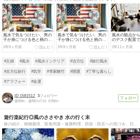
風水で気をつけたい、男の
風水で気をつけたい、男の
風水の観点か
子が身につける色と柄の関
子が身につける色と柄の関
のデスク配置
係
係
座席とは？
2年9ヶ月前
2年9ヶ月前
2年11ヶ月前
#主婦
#風水
#風水インテリア
#吉方位
#旅行風水
#吉方位旅行
#気学
#李家幽竹
#開運
#丁寧な暮らし
#アラフォー
#金運
1581512
3
週間IN:
-
週間OUT:
20
月間IN:
-
遊行楽紀行◎風のささやき 水の行く末
旅の紹介、植物栽培、医食同源・健康料理、防疫・防災への気づき、日々の雑感など。幸せや豊かのヒントを探します。