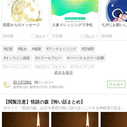
惑星からのメッセージ
人参ドレッシングで浄化
七夕にお願い
10日前
17日前
32日前
#起業
#風水
#健康
#アンチエイジング
#茨城県
#オンライン講座
#カラーセラピー
#パーソナルカラー診断
#メイクレッスン
#自分らしく生きる
#スキルアップ
続きを表示
#ファッション迷子
1372861
10
週間IN:
230
週間OUT:
370
月間IN:
990
【閲覧注意】怪談の森【怖い話まとめ】
当サイト「怪談の森」は古今東西の怖い話〜ほっこりする神様系の話まで集めています。 随時更新中！！