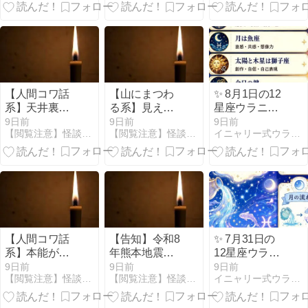
紫色の鯉が現
ピラ」
メなんだよ。
れた
【人間コワ話
【山にまつわ
✨ 8月1日の12
系】天井裏に
る系】見えな
星座ウラニャ
住み着いてい
い誰かがくれ
イ ✨
9日前
9日前
9日前
【閲覧注意】怪談の森【怖い話まとめ】
【閲覧注意】怪談の森【怖い話まとめ】
イニャリー式ウラニャイ｜暦と12星座で毎日を開運ニャン
た男は、俺の
た三つの栗
真上で静かに
死んでいた
【人間コワ話
【告知】令和8
✨ 7月31日の
系】本能が
年熊本地震に
12星座ウラニ
「車を降りる
係る義援金の
ャイ ✨
9日前
9日前
9日前
【閲覧注意】怪談の森【怖い話まとめ】
【閲覧注意】怪談の森【怖い話まとめ】
イニャリー式ウラニャイ｜暦と12星座で毎日を開運ニャン
な」と叫んだ
受付について