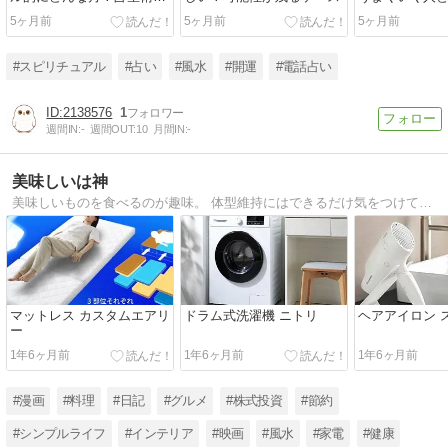
数秘術で占う、運気を上げ
違い
5ヶ月前
5ヶ月前
5ヶ月前
る行動
#スピリチュアル
#占い
#風水
#開運
#電話占い
2138576
1
週間IN:
-
週間OUT:
10
月間IN:
-
美味しいは神
美味しいものを食べるのが趣味。 体型維持にはできるだけ気をつけてます
マットレス カスタムエアリ
ドラム式洗濯機 ニトリ
ヘアアイロン 
ー
1年6ヶ月前
1年6ヶ月前
1年6ヶ月前
#漫画
#料理
#日記
#グルメ
#株式投資
#節約
#シンプルライフ
#インテリア
#映画
#風水
#家電
#健康