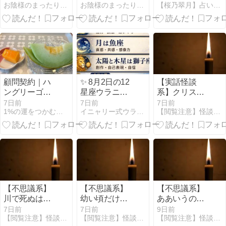
った
お陰様のまったりブログ
お陰様のまったりブログ
【桜乃翠月】占い＆アロマ＆風水＠さくらマリン BLOG
就労支援まで
就労支援まで
不安をなくす
始めた想い
始めた想い
ためではな
く、安心して
生きるため
顧問契約｜ハ
✨ 8月2日の12
【実話怪談
ングリーゴー
星座ウラニャ
系】クリスマ
スト＆まさか
イ ✨
スイヴ、窓際
7日前
7日前
7日前
1%の運をつかむ人生相談！福徳開運堂
イニャリー式ウラニャイ｜暦と12星座で毎日を開運ニャン
【閲覧注意】怪談の森【怖い話まとめ】
対策
で夫を待ち続
けた亡き妻
【不思議系】
【不思議系】
【不思議系】
川で死ぬはず
幼い頃だけ見
ああいうのが
だった僕を救
えた、金色の
出てくると、
7日前
7日前
9日前
【閲覧注意】怪談の森【怖い話まとめ】
【閲覧注意】怪談の森【怖い話まとめ】
【閲覧注意】怪談の森【怖い話まとめ】
った不思議な
深海魚「キン
今日はもうダ