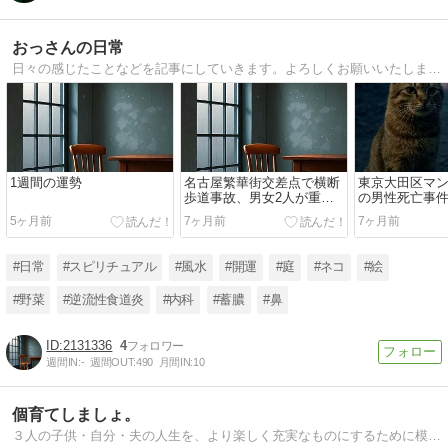
おっさんの日常
日々の感じたことなどを記事にしていきます。よろしくお願いいたします。
1週間の運勢
名古屋繁華街交差点で横断
東京大田区マ
歩道事故、男女2人が重体
の男性死亡事
に地域の交通安全が問われ
った部屋の真
5ヶ月前
7ヶ月前
7ヶ月前
る
#日常
#スピリチュアル
#風水
#開運
#庭
#ネコ
#絵
#野菜
#逆流性食道炎
#内科
#蓄膿
#鼻
2131336
4
週間IN:
-
週間OUT:
490
月間IN:
10
個育てしましょ。
３人の子供・自分・夫の人生を、より楽しく充実なものにするために模索中。子供の食事・さつまいも菜園や、風水を使った子供や家族の運気アップ、ペットのオカヤドカリの飼育方法など。