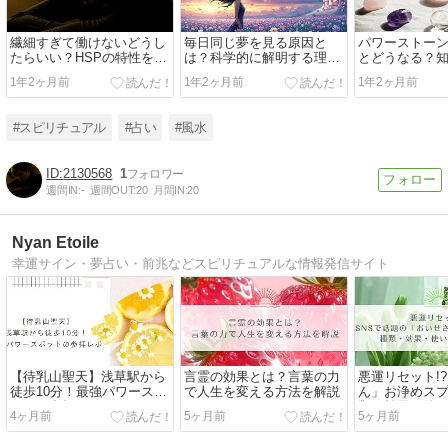
繊細すぎて働けないどうし
毎日同じ夢を見る原因と
パワーストー
たらいい？HSPの特性を活
は？科学的に解明する理由
とどうなる？
かした働き方
と対処法
き影響と対処
1年2ヶ月前
1年2ヶ月前
1年2ヶ月前
#スピリチュアル
#占い
#風水
2130568
1
週間IN:
-
週間OUT:
20
月間IN:
20
Nyan Etoile
幸運サイン・夢占い・前兆などスピリチュアルな情報発信サイト
【待乳山聖天】浅草駅から
言霊の効果とは？言葉の力
悪運リセット!
徒歩10分！最強パワースポ
で人生を変える方法を解説
ん」お浄めス
ットの参拝レポ
類・効果・使
4ヶ月前
5ヶ月前
5ヶ月前
説