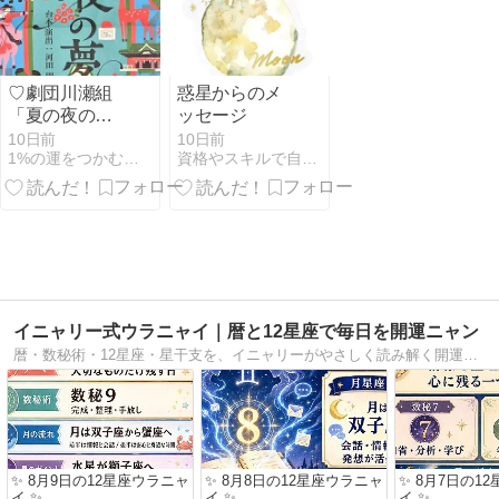
♡劇団川瀬組
惑星からのメ
「夏の夜の
ッセージ
夢」スペシャ
10日前
10日前
1%の運をつかむ人生相談！福徳開運堂
資格やスキルで自分流ライフワークを叶えるヒント！
ル公演
イニャリー式ウラニャイ｜暦と12星座で毎日を開運ニャン
暦・数秘術・12星座・星干支を、イニャリーがやさしく読み解く開運ブログ。今日の運勢、週間ウラニャイ、12星座物語を更新中ニャン。
✨ 8月9日の12星座ウラニャ
✨ 8月8日の12星座ウラニャ
✨ 8月7日の1
イ ✨
イ ✨
イ ✨