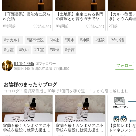
【守護霊系】霊能者に怒ら
【土地系】東京にある将門
【カルト教団
れた話
の首塚とか言うガチでヤバ
系】オウム真
い場所
アーカイブ
8時間前
8時間前
2日前
#オカルト
#都市伝説
#神社
#風水
#神様
#怪談
#怖い話
#心霊
#呪い
#生霊
#妖怪
#予言
1849985
3
週間IN:
140
週間OUT:
1140
月間IN:
530
お陰様のまったりブログ
ココログ「投資家目指し10年で1億円を稼ぐ道！！」から引っ越しました。現在がっつり系からまったり系に投資スタイルを変えたことからタイトルも一新、今まで通り主に旅行、神社仏閣、介護、本、ＦＸ、株、ｉＤｅＣｏ、等 日記風に書いていきます。
室蘭石鹸！カンボジアに小
室蘭石鹸！カンボジアに小
【参加レポ】
学校を建設し就労支援まで
学校を建設し就労支援まで
トマネジメン
始めた想い
始めた想い
｜志ある投資