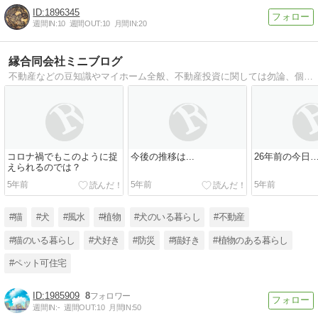
1896345
週間IN:
10
週間OUT:
10
月間IN:
20
縁合同会社ミニブログ
不動産などの豆知識やマイホーム全般、不動産投資に関しては勿論、個人的に日々感じている事などを投稿しています｡
コロナ禍でもこのように捉
今後の推移は...
26年前の今日
えられるのでは？
5年前
5年前
5年前
#猫
#犬
#風水
#植物
#犬のいる暮らし
#不動産
#猫のいる暮らし
#犬好き
#防災
#猫好き
#植物のある暮らし
#ペット可住宅
1985909
8
週間IN:
-
週間OUT:
10
月間IN:
50