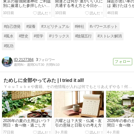
東京の最強開運神社 ご利益
開運とは何か 運がいい人に
縁起が悪い車
別に厳選した参拝したい神
共通する考え方と今日から
は 避けたほう
社8選
始められる習慣
語呂合わせ一
10日前
10日前
46日前
#自己啓発
#栄養
#スピリチュアル
#神社
#パワースポット
#風水
#歴史
#哲学
#リラックス
#陰陽五行
#ストレス解消
#気功
2127384
3
週間IN:
-
週間OUT:
30
月間IN:
10
ためしに全部やってみた | I tried it all!
ＹｏｕＴｕｂｅや書籍、その他情報が入れば何でもとりあえずやる！何も考えずにやってみる！お金のかからないものを前提で全部やってみました。
2026年の夏の土用はいつ？
六曜とは？大安・仏滅・友
2026年の春
間日・食べ物・過ごし方
引の意味と日取りの考え方
間日・食べ物
けないこと
77日前
3ヶ月前
4ヶ月前