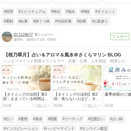
#習慣
#スピリチュアル
#神社
#風水
#掃除
#ダイエット
#運動
#結果
#躁うつ病
#先祖供養
#効果
#お墓参り
2129677
5
週間IN:
-
週間OUT:
200
月間IN:
-
【桜乃翠月】占い＆アロマ＆風水＠さくらマリン BLOG
ハッピーマインド開運カウンセラー。恋愛、仕事、人生相談、開運など。神楽坂、飯田橋を拠点に鑑定、講座やコンサル活動しています。
【タイミングの法則】第3
【タイミングの法則】第2
夏季休暇のご
回：止まっている時間は、
回：焦らない人ほど、タイ
未来を育てる時間
ミングをつかめる
2日前
4日前
5日前
#占い
#運勢
#風水
#開運
#コーチング
#恋愛占い
#占い師
#インスピレーション
#ハッピーマインド
#オンライン鑑定