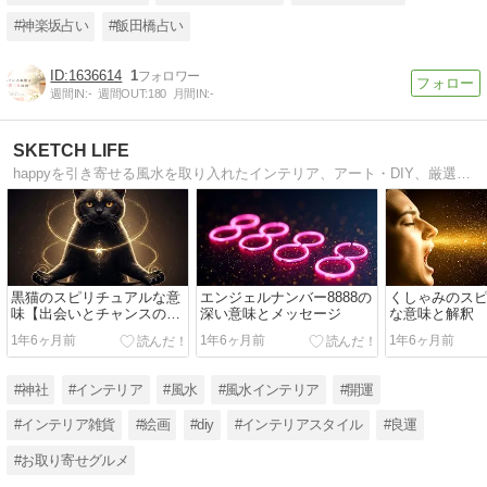
#神楽坂占い
#飯田橋占い
1636614
1
週間IN:
-
週間OUT:
180
月間IN:
-
SKETCH LIFE
happyを引き寄せる風水を取り入れたインテリア、アート・DIY、厳選したお取り寄せグルメをご紹介しています。
黒猫のスピリチュアルな意
エンジェルナンバー8888の
くしゃみのス
味【出会いとチャンスの訪
深い意味とメッセージ
な意味と解釈
れ】
1年6ヶ月前
1年6ヶ月前
1年6ヶ月前
#神社
#インテリア
#風水
#風水インテリア
#開運
#インテリア雑貨
#絵画
#diy
#インテリアスタイル
#良運
#お取り寄せグルメ