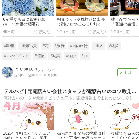
6が重なる日に紫陽花加
雛まつり ♪草枕旅路に出会
熊！がでたっ
持！？水盤の紫陽花
う雛ひとつぼんぼり無くも
「普通の生活」
ひかりさす顔www
でとう！！
49日前
1年5ヶ月前
1年6ヶ月前
#料理
#風景写真
#花
#旅行
#国内旅行
#風水
#経営
#マネジメント
#植物
#写真
#経済
#ipo
812518
3
週間IN:
-
週間OUT:
10
月間IN:
-
テルハピ | 元電話占い会社スタッフが電話占いのコツ教えます
電話占いのコツや最新スピリチュアル、開運情報までまとめた少しでも幸せになりたい人の味方となるサイトを目指しています。
2026年4月はスピリチュア
振られた側からの復縁は難
復縁できる人
ル的にどんな月？占星術と
しい？可能性が残るケース
うまくいく人