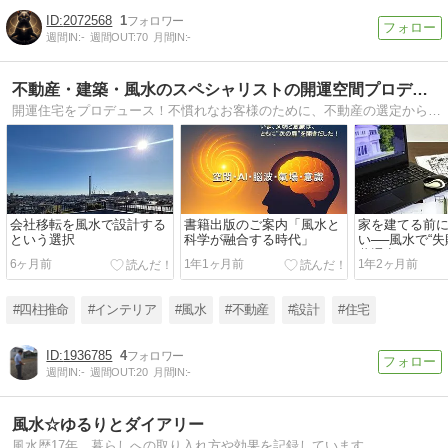
2072568
1
週間IN:
-
週間OUT:
70
月間IN:
-
不動産・建築・風水のスペシャリストの開運空間プロデュース
開運住宅をプロデュース！不慣れなお客様のために、不動産の選定から資金計画、設計企画、インテリアコーディネート、引き渡しまでの業務をワンストップにて提供します。
会社移転を風水で設計する
書籍出版のご案内「風水と
家を建てる前
という選択
科学が融合する時代」
い──風水で“失
共通点とは？
6ヶ月前
1年1ヶ月前
1年2ヶ月前
#四柱推命
#インテリア
#風水
#不動産
#設計
#住宅
1936785
4
週間IN:
-
週間OUT:
20
月間IN:
-
風水☆ゆるりとダイアリー
風水歴17年。暮らしへの取り入れ方や効果を記録しています。