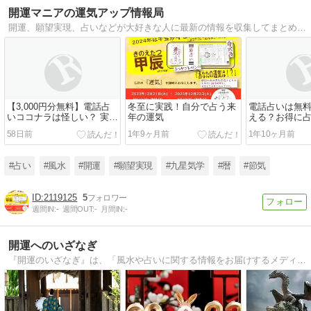
開運マニアの運気アップ情報局
開運、願望実現、占いなどが大好きな人に最新の情報を収集してまとめて情報提供するページです！
【3,000円分無料】電話占
冬至に実践！自分で占う来
電話占いは無
いココナラは怪しい？ 実際
年の運気
える？お得に
に使ってわかったメリッ
法について
58日前
1年9ヶ月前
1年10ヶ月前
ト・デメリット完全解説
#占い
#風水
#開運
#願望実現
#九星気学
#暦
#節気
2119125
5
週間IN:
-
週間OUT:
-
月間IN:
-
開運へのいざなぎ
『開運のいざなぎ』は、「風水や占いに関する情報をお届けするメディア」です。専門性、権威性、信頼性を大切にして、読者の皆さまに正しく価値のある情報を提供していきます。