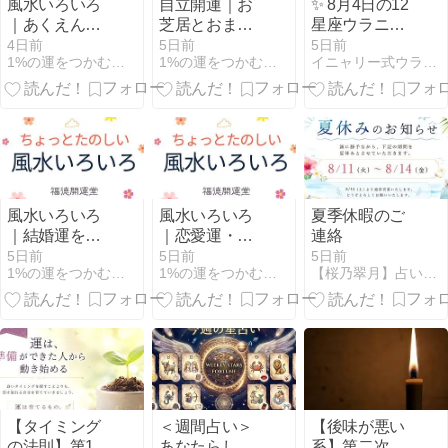
風水いろいろ
自立開運｜お
✨ 8月4日の12
｜あくえん切
芝居とおまい
星座ウラニャ
るなら断桃花
りと福太郎氷
イ ✨
4日前
5日前
5日前
1%の運をつかむ人生相談！福徳開運堂
1%の運をつかむ人生相談！福徳開運堂
イニャリー式ウラニャイ｜暦と12星座で毎日を開運ニャン
法
風水いろいろ
風水いろいろ
夏季休暇のご
｜結婚運を最
｜恋愛運・夫
連絡
強にする紅欒
婦円満の桃花
5日前
5日前
5日前
1%の運をつかむ人生相談！福徳開運堂
1%の運をつかむ人生相談！福徳開運堂
【桜乃翠月】占い＆アロマ＆風水＠さくらマリン BLOG
方位
水法
【タイミング
＜週間占い＞
【後味が悪い
の法則】第1
あなたらしさ
系】第二次世