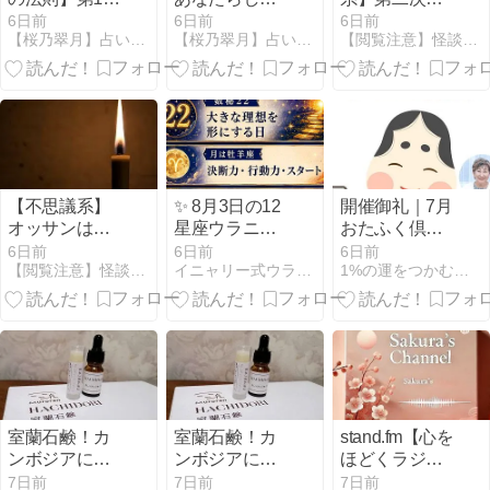
回：運は、準
を花開かせ
界大戦末期、
6日前
6日前
6日前
【桜乃翠月】占い＆アロマ＆風水＠さくらマリン BLOG
【桜乃翠月】占い＆アロマ＆風水＠さくらマリン BLOG
【閲覧注意】怪談の森【怖い話まとめ】
備ができた人
る、星たちか
ドイツの強制
から動き始め
らのメッセー
収容所が連合
る
ジ（8/3〜8/9）
国によって解
放されたと
き、 助け出さ
れた生存者の
多くは飢えて
死ぬ寸前だっ
【不思議系】
✨ 8月3日の12
開催御礼｜7月
たんだけ
オッサンは俺
星座ウラニャ
おたふく倶楽
ど、、、
と目が合うと
イ ✨
部「旅行月」
6日前
6日前
6日前
【閲覧注意】怪談の森【怖い話まとめ】
イニャリー式ウラニャイ｜暦と12星座で毎日を開運ニャン
1%の運をつかむ人生相談！福徳開運堂
にっこり笑っ
た。前歯が黄
色くなって
た。一本欠け
てた。 「生き
てりゃいいこ
とあるよ～」
そう言い残し
室蘭石鹸！カ
室蘭石鹸！カ
stand.fm【心を
てオッサンは
ンボジアに小
ンボジアに小
ほどくラジ
下に降りてい
学校を建設し
学校を建設し
オ】備えは、
7日前
7日前
7日前