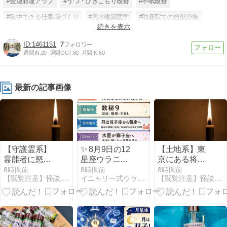
#金運財運アップ
#うつ・ひきこもり改善
#不眠改善
#集中できる仕事場づくり
#風水建築医学
#助産院での自然分娩
続きを表示
#至極シンプル風水
1461151
7
週間IN:
20
週間OUT:
60
月間IN:
60
最新の記事画像
【守護霊系】
✨ 8月9日の12
【土地系】東
霊能者に怒ら
星座ウラニャ
京にある将門
れた話
イ ✨
の首塚とか言
8時間前
8時間前
8時間前
【閲覧注意】怪談の森【怖い話まとめ】
イニャリー式ウラニャイ｜暦と12星座で毎日を開運ニャン
【閲覧注意】怪談の森【怖い話まとめ】
うガチでヤバ
い場所