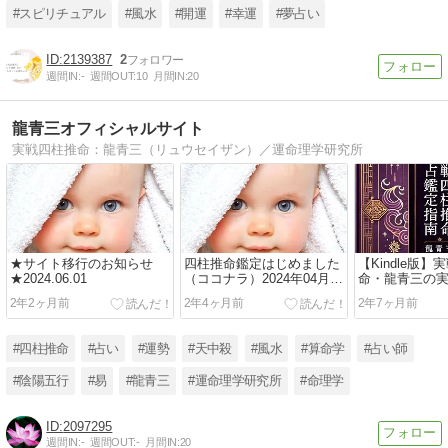
#スピリチュアル
#風水
#開運
#幸運
#夢占い
2139387
2
週間IN:
-
週間OUT:
10
月間IN:
20
龍青三オフィシャルサイト
実戦四柱推命：龍青三（リュウセイザン）／運命理学研究所
★サイト移行のお知らせ
四柱推命鑑定はじめました
【Kindle版
★2024.06.01
（ココナラ）2024年04月29
命・龍青三の実
日(月)
理屈は外れる
2年2ヶ月前
2年4ヶ月前
2年7ヶ月前
#四柱推命
#占い
#運勢
#天中殺
#風水
#算命学
#占い師
#陰陽五行
#易
#龍青三
#運命理学研究所
#命理学
2097295
週間IN:
-
週間OUT:
-
月間IN:
20