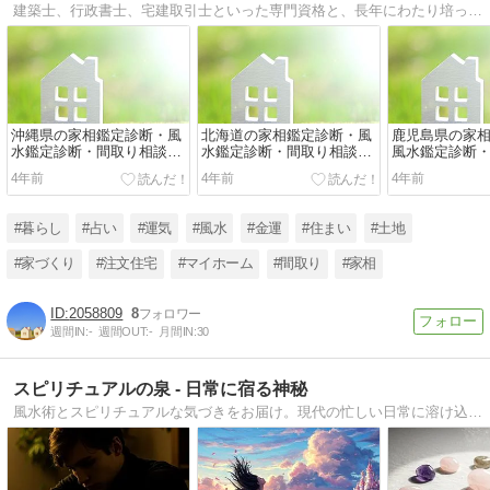
建築士、行政書士、宅建取引士といった専門資格と、長年にわたり培ってきた東洋占術の知恵を融合させた完全オーダーメイドの対処法で、あなたの住まいのお悩みを解決して運気アップのお手伝いをします。
沖縄県の家相鑑定診断・風
北海道の家相鑑定診断・風
鹿児島県の家
水鑑定診断・間取り相談出
水鑑定診断・間取り相談出
風水鑑定診断
張エリア
張エリア
出張エリア
4年前
4年前
4年前
#暮らし
#占い
#運気
#風水
#金運
#住まい
#土地
#家づくり
#注文住宅
#マイホーム
#間取り
#家相
2058809
8
週間IN:
-
週間OUT:
-
月間IN:
30
スピリチュアルの泉 - 日常に宿る神秘
風水術とスピリチュアルな気づきをお届け。現代の忙しい日常に溶け込む心の安らぎと、本来の自分を取り戻すための小さな一歩を、このブログから始めてみませんか。