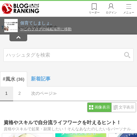
リーダー
ログイン
メニュー
個育てしましょ。
TOP
ハッシュタグ
#風水
≫
このブログの掲載場所に移動
検索
新着記事
#風水
36
1
2
次のページ≫
画像表示
文字表示
資格やスキルで自分流ライフワークを叶えるヒント！
資格やスキルで起業・副業したい！そんなあなたのしたいをパーソナルカラー診断、色のプロ養成講座で魅力開花やスキルアップをサポート中。起業28年50業種以上を導いた輝業力＆風水力で夢が叶うヒントを紹介。著書『７つの輝業力レッスン』他