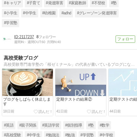
#キャリア
#子育て
#発達障害
#家庭教師
#不登校
#塾
#小学生
#中学生
#幼稚園
#adhd
#グレーゾーン発達障害
#学習塾
2117237
8
週間IN:
-
週間OUT:
60
月間IN:
40
高校受験ブログ
高校受験専門進学塾の「桜ゼミナール」の代表が書いているブログになります。勉強の仕方、受験情報、塾の様子などを投稿しています。
ブログをしばらく休止しま
定期テストの結果②
定期テストの
す
18日前
41日前
44日前
#英語
#親子関係
#英語学習
#個別指導
#塾
#数学
#高校受験
#中学生
#勉強法
#勉強
#学習塾
#中学校