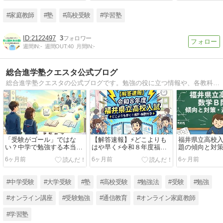
#家庭教師
#塾
#高校受験
#学習塾
2122497
3
週間IN:
-
週間OUT:
40
月間IN:
-
総合進学塾クエスタ公式ブログ
総合進学塾クエスタの公式ブログです。勉強の役に立つ情報や、各教科の解説記事、福井の教育情報を中心にお届けします。
「受験がゴール」ではな
【解答速報】⚡️どこよりも
福井県立高校入
い？中学で勉強する本当の
はや早く⚡️令和８年度福井
題の傾向と対
意義
県立高校入試解答速報・講
説
6ヶ月前
6ヶ月前
6ヶ月前
評
#中学受験
#大学受験
#塾
#高校受験
#勉強法
#受験
#勉強
#オンライン講座
#受験勉強
#通信教育
#オンライン家庭教師
#学習塾