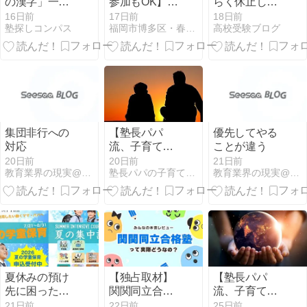
の漢字」一覧
参加もOK】小
らく休止しま
＋クイズ15問
学生・中学生
す
16日前
17日前
18日前
塾探しコンパス
福岡市博多区・春日市の学習塾クローネ
高校受験ブログ
【文章問題あ
夏期講習スタ
り／小学3〜6
ート！
年生】
集団非行への
【塾長パパ
優先してやる
対応
流、子育て実
ことが違う
践記】Part3～
20日前
20日前
21日前
教育業界の現実@埼玉
塾長パパの子育て＆教育研究所
教育業界の現実@埼玉
子育ては、親
の運命をも変
える～
夏休みの預け
【独占取材】
【塾長パパ
先に困ったら
関関同立合格
流、子育て実
｜府中第二小
塾の口コミっ
践記】Part2～
21日前
22日前
25日前