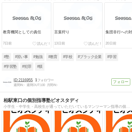
教育機関としての責任
言葉狩り
集団非行への
7日前
13日前
20日前
#塾
#習い事
#勉強
#教育
#学校
#ブラック企業
#学習
#学習塾
#犯罪
#躾
2116955
1
週間IN:
-
週間OUT:
100
月間IN:
-
柏駅東口の個別指導塾ビオスタディ
小学生・中学生・高校生が通っていただいているマンツーマン指導の個別指導塾です。【勉強のやり方がわかる塾】【勉強習慣が定着する塾】として評価いただいています。