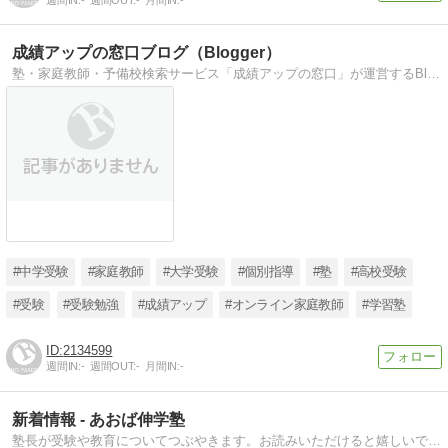
成績アップの窓口ブログ（Blogger）
塾・家庭教師・予備校検索サービス「成績アップの窓口」が運営するBloggerブログです。
#中学受験
#家庭教師
#大学受験
#個別指導
#塾
#高校受験
#受験
#受験勉強
#成績アップ
#オンライン家庭教師
#学習塾
2134599
週間IN:
-
週間OUT:
-
月間IN:
-
新着情報 - あおば伸学塾
塾長が受験や教育についてつぶやきます。お読みいただけると嬉しいです。