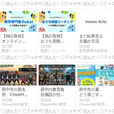
せになれたは
ずでした。
【独占取材】
【独占取材】
まだ結果至上
オンライン数
おうち受験コ
主義が主流
学専門塾Rekai
ーチングの口
32日前
33日前
35日前
塾探しコンパス
塾探しコンパス
教育業界の現実@埼玉
の口コミって
コミは？料金
実際どう？
も解説します
【中学受験・
高校受験・大
学受験】
府中市の新名
府中の教育複
府中市の夏、
所、CloverHill
合施設が仕掛
どう過ごす？
で開講！本気
ける「本気の
教育複合施設
35日前
35日前
36日前
CloverHillの教育プログラムとサービス：学童保育
CloverHillの教育プログラムとサービス：学童保育
CloverHillの教育プログラムとサービス：学童保育
のヒップホッ
ダンス教育」
「Clover Hill」
プダンスで子
が提案する、