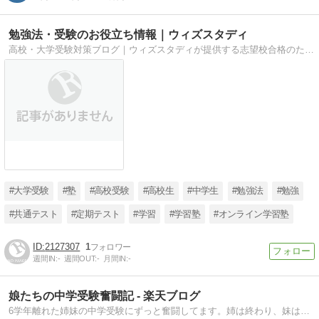
勉強法・受験のお役立ち情報｜ウィズスタディ
高校・大学受験対策ブログ｜ウィズスタディが提供する志望校合格のための勉強法や最新入試情報をわかりやすく解説！
#大学受験
#塾
#高校受験
#高校生
#中学生
#勉強法
#勉強
#共通テスト
#定期テスト
#学習
#学習塾
#オンライン学習塾
2127307
1
週間IN:
-
週間OUT:
-
月間IN:
-
娘たちの中学受験奮闘記 - 楽天ブログ
6学年離れた姉妹の中学受験にずっと奮闘してます。姉は終わり、妹は現在進行形。個性の違う娘たちに振り回されっぱなしです。色々なノウハウや経験がお役に立てば幸いです。