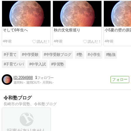
そして6年生へ
秋の文化祭巡り
小5夏の壁の原
4年前
4年前
4年前
#子育て
#中学受験
#中学受験ブログ
#塾
#小学生
#勉強
#子育てパパ
#中学入試
#学習塾
2094988
1
週間IN:
-
週間OUT:
-
月間IN:
-
令和塾ブログ
長崎市の学習塾、令和塾ブログ