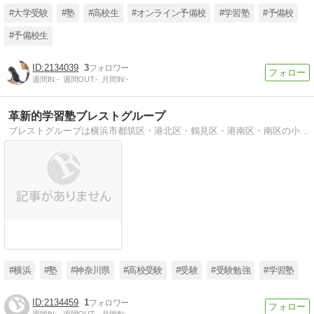
#大学受験
#塾
#高校生
#オンライン予備校
#学習塾
#予備校
#予備校生
2134039
3
週間IN:
-
週間OUT:
-
月間IN:
-
革新的学習塾ブレストグループ
ブレストグループは横浜市都筑区・港北区・鶴見区・港南区・南区の小学生・中学生を対象とした学習塾「BREST・FULLMARKS(フルマーク)」を運営しています。完全学区に対応した少人数制参加型授業。講師は100％正社員。
#横浜
#塾
#神奈川県
#高校受験
#受験
#受験勉強
#学習塾
2134459
1
週間IN:
-
週間OUT:
-
月間IN:
-