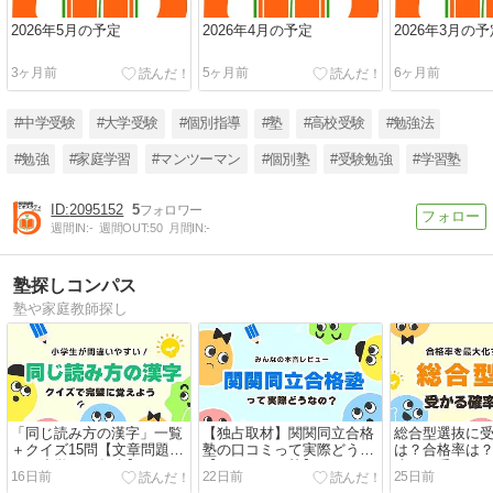
2026年5月の予定
2026年4月の予定
2026年3月の予
3ヶ月前
5ヶ月前
6ヶ月前
#中学受験
#大学受験
#個別指導
#塾
#高校受験
#勉強法
#勉強
#家庭学習
#マンツーマン
#個別塾
#受験勉強
#学習塾
2095152
5
週間IN:
-
週間OUT:
50
月間IN:
-
塾探しコンパス
塾や家庭教師探し
「同じ読み方の漢字」一覧
【独占取材】関関同立合格
総合型選抜に
＋クイズ15問【文章問題あ
塾の口コミって実際どう？
は？合格率は
り／小学3〜6年生】
【オンライン塾】
違い／受かり
16日前
22日前
25日前