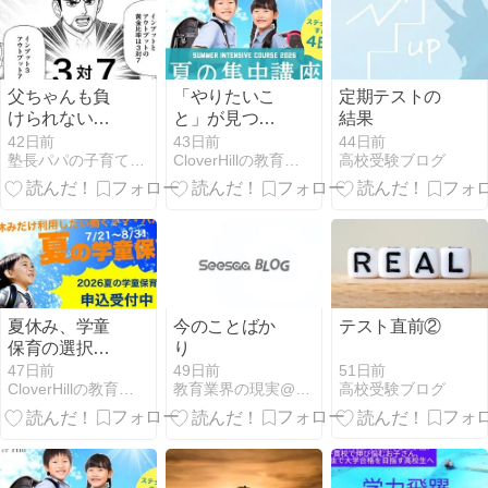
来
父ちゃんも負
「やりたいこ
定期テストの
けられない！
と」が見つか
結果
～最近の我が
らない夏へ。
42日前
43日前
44日前
塾長パパの子育て＆教育研究所
CloverHillの教育プログラムとサービス：学童保育
高校受験ブログ
家、謎すぎる
お子様の可能
「娘」編～
性を広げるヒ
ント
夏休み、学童
今のことばか
テスト直前②
保育の選択が
り
小学生の人生
51日前
47日前
49日前
高校受験ブログ
CloverHillの教育プログラムとサービス：学童保育
教育業界の現実@埼玉
を変える理由