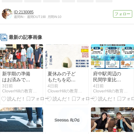
2130085
週間IN:
-
週間OUT:
190
月間IN:
10
最新の記事画像
新学期の準備
夏休みの子ど
府中駅周辺の
はお済みです
もたちを応
民間学童比較
か？慌てない
援！府中市の
ランキング｜
3日前
4日前
4日前
CloverHillの教育プログラムとサービス：学童保育
CloverHillの教育プログラムとサービス：学童保育
CloverHillの教育プログラムとサービス：学童保育
ための「2学期
Clover Hillで実
料金・サービ
スタート前チ
施されるロー
ス・教育力を
ェックリス
ソンおにぎり
AIが評価
ト」|府中市の
無料配布企画
教育複合施設
の魅力と詳細
CloverHill
を徹底解説