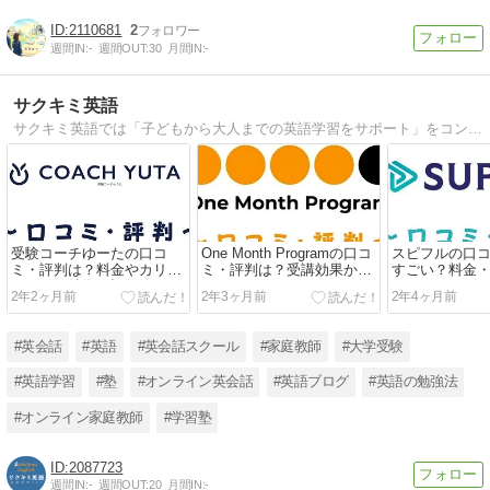
2110681
2
週間IN:
-
週間OUT:
30
月間IN:
-
サクキミ英語
サクキミ英語では「子どもから大人までの英語学習をサポート」をコンセプトとして、「英語コーチングスクール」「英会話教室」「オンライン英会話」「英語塾」「中学〜大学受検対策の学習塾や家庭教師」のレビューを中心に、英語学習に関する最新情報を発信。
受験コーチゆーたの口コ
One Month Programの口コ
スピフルの口
ミ・評判は？料金やカリキ
ミ・評判は？受講効果から
すごい？料金
ュラムの特徴を評価
メリット・デメリットを解
リットをレビ
2年2ヶ月前
2年3ヶ月前
2年4ヶ月前
説
#英会話
#英語
#英会話スクール
#家庭教師
#大学受験
#英語学習
#塾
#オンライン英会話
#英語ブログ
#英語の勉強法
#オンライン家庭教師
#学習塾
2087723
週間IN:
-
週間OUT:
20
月間IN:
-