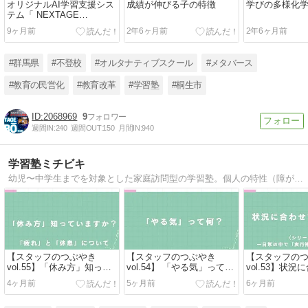
オリジナルAI学習支援シス
成績が伸びる子の特徴
学びの多様化
テム「 NEXTAGE
AIBO（相棒）」
9ヶ月前
2年6ヶ月前
2年6ヶ月前
#群馬県
#不登校
#オルタナティブスクール
#メタバース
#教育の民営化
#教育改革
#学習塾
#桐生市
2068969
9
週間IN:
240
週間OUT:
150
月間IN:
940
学習塾ミチビキ
幼児〜中学生までを対象とした家庭訪問型の学習塾。個人の特性（障がい・疾病・LGBTQ）や家庭の事情（ひとり親・きょうだい児）などを抱える生徒の「生活」「学習」「進路」を支援し、一人ひとりの可能性を最大限に引き出す授業を展開しています。
【スタッフのつぶやき
【スタッフのつぶやき
【スタッフの
vol.55】「休み方」知って
vol.54】 「やる気」って
vol.53】状
いますか？ー「疲れ」と
何？
動する ー〈シ
4ヶ月前
5ヶ月前
6ヶ月前
「休息」についてー
の中で「実行
⑧ー