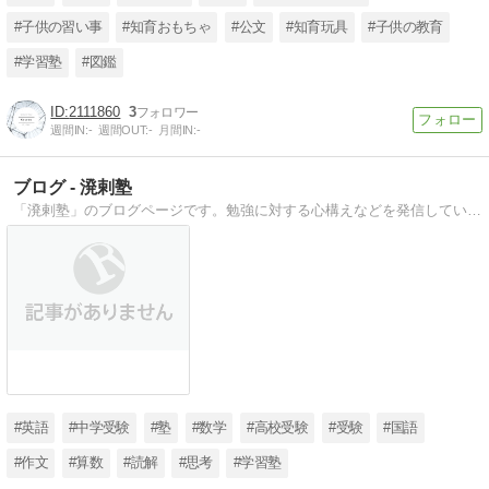
#子供の習い事
#知育おもちゃ
#公文
#知育玩具
#子供の教育
#学習塾
#図鑑
2111860
3
週間IN:
-
週間OUT:
-
月間IN:
-
ブログ - 溌剌塾
「溌剌塾」のブログページです。勉強に対する心構えなどを発信しています。
#英語
#中学受験
#塾
#数学
#高校受験
#受験
#国語
#作文
#算数
#読解
#思考
#学習塾