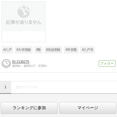
#八戸
#大学受験
#塾
#高校受験
#学習塾
#八戸市
2136275
週間IN:
-
週間OUT:
-
月間IN:
-
1
次のページ≫
ランキングに参加
マイページ