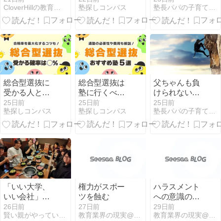
CloverHillの教育プログラムとサービス：学童保育
塾探しコンパス
塾長パパの子育て＆教育研究所
そば・入会金
て実際どう？
子どもは、地
不要で即日対
【オンライン
球の未来その
応も可
塾】
もの～
総合型選抜に
総合型選抜は
父ちゃんも負
受かる人と
塾に行くべき
けられない！
は？合格率
か？いつか
～最近の我が
25日前
25日前
25日前
塾探しコンパス
塾探しコンパス
塾長パパの子育て＆教育研究所
は？【推薦と
ら？【おすす
家、悩める
の違い／受か
めランキング
「息子」編～
りやすい大
５選】
学】
「いい大学、
権力がスポー
ハラスメント
いい会社」が
ツを蝕む
への意識の低
ゴールなら、
さ
26日前
27日前
29日前
賢い親がやっている「できない」子を『できる』ようにする方法。
教育業界の現実@埼玉
教育業界の現実@埼玉
この親子は幸