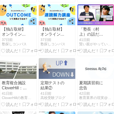
供の可能性を
学びと成長の
引き出す「CH
新しいカタチ
Dance
Academy」
【独占取材】
【独占取材】
「塾長（村
オンライン英
オンライン速
上）の話だ
語塾
読解力講座の
け」を信じて
37日前
37日前
41日前
塾探しコンパス
塾探しコンパス
賢い親がやっている「できない」子を『できる』ようにする方法。
OUTCOMEの
口コミって実
はいけないと
口コミって実
際どうなの？
思っていま
際どうなの？
【中学受験対
す。
策】
教育複合施設
定期テストの
夏期講習前に
CloverHill：府
結果②
忠告
中第七小学
41日前
41日前
42日前
CloverHillの教育プログラムとサービス：学童保育
高校受験ブログ
教育業界の現実@埼玉
校・武蔵台小
学校の統合で
見据える、子
どもたちの未