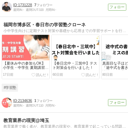
1731228
7
週間IN:
-
週間OUT:
320
月間IN:
-
福岡市博多区・春日市の学習塾クローネ
小中学生向けに定期テスト対策や基礎から応用までの学習サポートを行う学習塾クローネ。無料体験授業も受付中！
【夏休み中の参加もOK】
【春日北中・三筑中】テス
真面目な子ほ
小学生・中学生 夏期講習ス
ト対策会を行いました！
「途中式を書
タート！
計算ミスが増
17日前
60日前
80日前
象。
#学習塾
2134636
1
週間IN:
-
週間OUT:
110
月間IN:
-
教育業界の現実@埼玉
教育業界で働く者が、教育業界の現実や、教育業界で起こっている問題を書いていくブログ。かなり踏み込んだことも書いていきます。