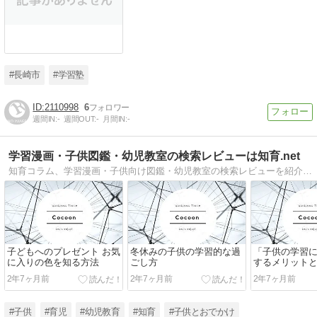
#長崎市
#学習塾
2110998
6
週間IN:
-
週間OUT:
-
月間IN:
-
学習漫画・子供図鑑・幼児教室の検索レビューは知育.net
知育コラム、学習漫画・子供向け図鑑・幼児教室の検索レビューを紹介しています。
子どもへのプレゼント お気
冬休みの子供の学習的な過
「子供の学習
に入りの色を知る方法
ごし方
するメリット
2年7ヶ月前
2年7ヶ月前
2年7ヶ月前
#子供
#育児
#幼児教育
#知育
#子供とおでかけ