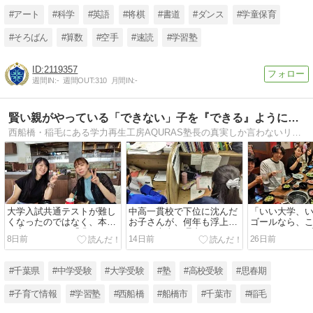
#アート
#科学
#英語
#将棋
#書道
#ダンス
#学童保育
#そろばん
#算数
#空手
#速読
#学習塾
2119357
週間IN:
-
週間OUT:
310
月間IN:
-
賢い親がやっている「できない」子を『できる』ようにする方法。
西船橋・稲毛にある学力再生工房AQURAS塾長の真実しか言わないリアル日記。あらゆる角度から価値ある情報を発信します！
大学入試共通テストが難し
中高一貫校で下位に沈んだ
「いい大学、
くなったのではなく、本当
お子さんが、何年も浮上で
ゴールなら、
に変わったのは「求められ
きない本当の理由。
せになれたは
8日前
14日前
26日前
る学力」です。
#千葉県
#中学受験
#大学受験
#塾
#高校受験
#思春期
#子育て情報
#学習塾
#西船橋
#船橋市
#千葉市
#稲毛