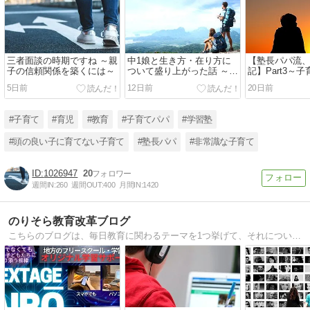
三者面談の時期ですね ～親
中1娘と生き方・在り方に
【塾長パパ流
子の信頼関係を築くには～
ついて盛り上がった話 ～
記】Part3～
「ミッションステートメン
運命をも変え
5日前
12日前
20日前
ト」って何？～
#子育て
#育児
#教育
#子育てパパ
#学習塾
#頭の良い子に育てない子育て
#塾長パパ
#非常識な子育て
1026947
20
週間IN:
260
週間OUT:
400
月間IN:
1420
のりそら教育改革ブログ
こちらのブログは、毎日教育に関わるテーマを1つ挙げて、それについての考えを共有しつつ問題提起を行っています。