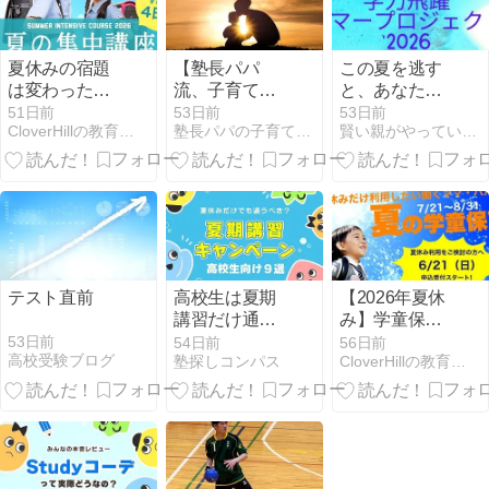
夏休みの宿題
【塾長パパ
この夏を逃す
は変わった。
流、子育て実
と、あなたの
親も子も悩む
践記】Part１
お子さんは
51日前
53日前
53日前
CloverHillの教育プログラムとサービス：学童保育
塾長パパの子育て＆教育研究所
賢い親がやっている「できない」子を『できる』ようにする方法。
時代に、学習
～子どもは、
「本来の学
習慣をどう守
親が育てたと
力」を発揮で
るか|府中市の
おりに育つ～
きないまま終
教育複合施設
わるかもしれ
CloverHill夏の
ません。
集中講座
テスト直前
高校生は夏期
【2026年夏休
講習だけ通う
み】学童保育
のはOK？大学
の申込受付を6
53日前
54日前
56日前
高校受験ブログ
塾探しコンパス
CloverHillの教育プログラムとサービス：学童保育
受験に強い
月21日より開
塾・予備校9選
始｜教育複合
【費用／浪人
施設CloverHill
生】