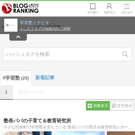
リーダー
ログイン
メニュー
学習塾ミチビキ
TOP
ハッシュタグ
#学習塾
≫
このブログの掲載場所に移動
検索
新着記事
#学習塾
25
1
次のページ≫
画像表示
文字表示
塾長パパの子育て＆教育研究所
小さな田舎町で学習塾を営んでいる"塾長パパ"の育児＆教育研究レポート。高2の息子と中1の娘の父で、17年間「頭の良い子に育てない子育て」を実践中。その子育てメソッド、また子育てや教育の仕事を通して学んだこと、感じたことを熱く語る！