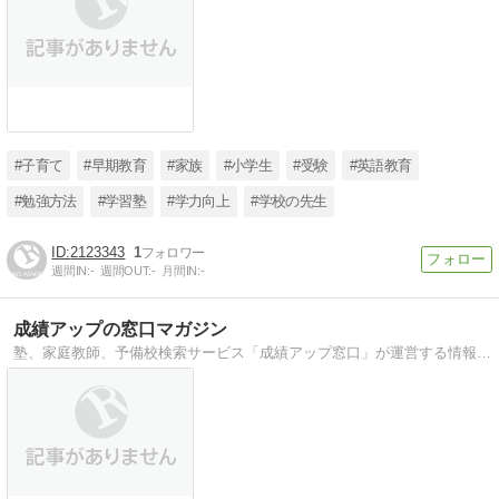
#子育て
#早期教育
#家族
#小学生
#受験
#英語教育
#勉強方法
#学習塾
#学力向上
#学校の先生
2123343
1
週間IN:
-
週間OUT:
-
月間IN:
-
成績アップの窓口マガジン
塾、家庭教師、予備校検索サービス「成績アップ窓口」が運営する情報発信マガジンです。