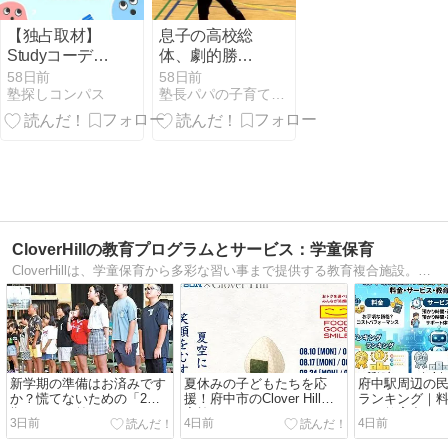
【独占取材】
息子の高校総
Studyコーデの
体、劇的勝利
口コミって実
から滝行のよ
58日前
58日前
塾探しコンパス
塾長パパの子育て＆教育研究所
際どうなの？
うな試合へ
【オンライン
大学受験塾】
CloverHillの教育プログラムとサービス：学童保育
CloverHillは、学童保育から多彩な習い事まで提供する教育複合施設。子どもの成長を全方位でサポートし、地域の学びの拠点として信頼されています。
新学期の準備はお済みです
夏休みの子どもたちを応
府中駅周辺の
か？慌てないための「2学
援！府中市のClover Hillで
ランキング｜
期スタート前チェックリス
実施されるローソンおにぎ
ス・教育力をA
3日前
4日前
4日前
ト」|府中市の教育複合施設
り無料配布企画の魅力と詳
CloverHill
細を徹底解説