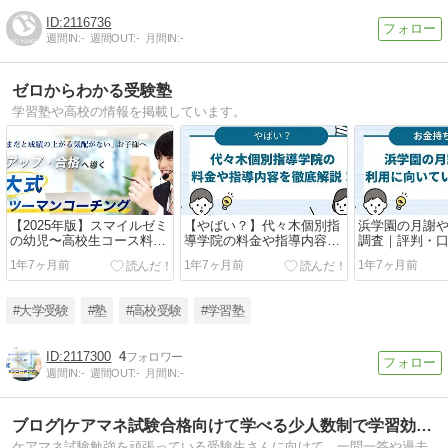
2116736
週間IN:
-
週間OUT:
-
月間IN:
-
ゼロからわかる受験塾
学習塾や高校の情報を掲載しています。
【2025年版】スマイルゼミ
【やばい？】代々木個別指
浜学園の月謝
の幼児〜高校生コース料金
導学院の料金や指導内容を
調査｜評判・
を調査！通信教育で受ける
徹底解説！
に向いている
1年7ヶ月前
1年7ヶ月前
1年7ヶ月前
コーチングサービスの実力
は？
#大学受験
#塾
#高校受験
#学習塾
2117300
4
週間IN:
-
週間OUT:
-
月間IN:
-
ブログ|ケアマネ試験合格向けて学べる少人数制で学習効率UP
ケアマネ試験勉強を頑張っている受験生さんに向けて、一問一答や過去問解説、勉強方法、幸せのサプリ勉強編など様々な情報を発信しています。