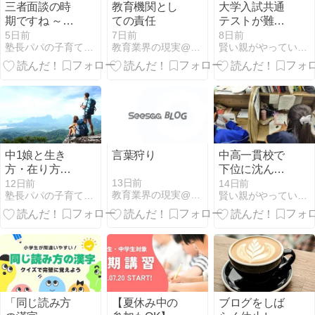
三者面談の時
教育機関とし
大学入試共通
期ですね ～親
ての責任
テストが難し
子の信頼関係
くなったので
5日前
7日前
8日前
塾長パパの子育て＆教育研究所
教育業界の現実@埼玉
賢い親がやっている「できない」子を『できる』ようにする方法。
を築くには～
はなく、本当
に変わったの
は「求められ
る学力」で
す。
中1娘と生き
言葉狩り
中高一貫校で
方・在り方に
下位に沈んだ
ついて盛り上
お子さんが、
13日前
12日前
14日前
教育業界の現実@埼玉
塾長パパの子育て＆教育研究所
賢い親がやっている「できない」子を『できる』ようにする方法。
がった話 ～
何年も浮上で
「ミッション
きない本当の
ステートメン
理由。
ト」って何？
～
「同じ読み方
【夏休み中の
ブログをしば