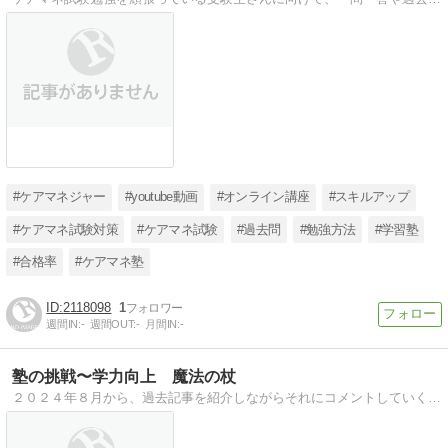
#ケアマネジャー
#youtube動画
#オンライン講座
#スキルアップ
#ケアマネ試験対策
#ケアマネ試験
#過去問
#勉強方法
#学習塾
#合格率
#ケアマネ塾
2118098
1
週間IN:
-
週間OUT:
-
月間IN:
-
塾の挑戦〜学力向上 魔法の杖
２０２４年８月から、過去記事を紹介しながらそれにコメントしていくという形に切り替えた。１８年間書いてきた文章を改めて読み返してみると新たな気付きも得られるので、このスタイルが気に入っている。塾ＨＰアドレスはブログトップページに