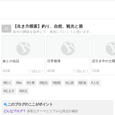
【生き方模索】釣り、自然、観光と酒
21
自分の興味を追求して、発信していこうと思います。
妹との会話
日常復帰
忌引き中の土
3日前
4日前
7日前
#釣り
#fire
#仕事
#観光
#無職
#お酒
#家族
#人生
#生き方
#終活
このブログのここがポイント
多彩なテーマとリアルな視点が融合