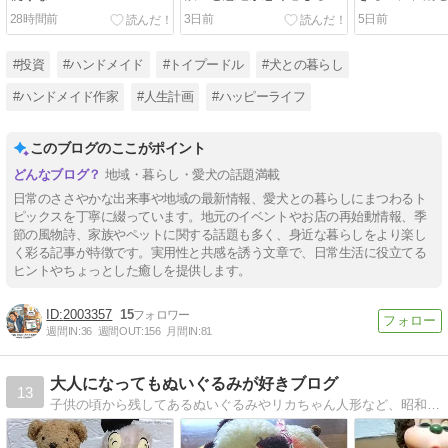
は私だけ？
28時間前
3日前
5日前
#投資
#ハンドメイド
#トイプードル
#犬との暮らし
#ハンドメイド作家
#人生計画
#ハッピーライフ
このブログのここがポイント
地域・暮らし・愛犬の話題満載
日常のささやかな出来事や地域の最新情報、愛犬との暮らしにまつわるト
ピックスを丁寧に綴っています。地元のイベントやお店の再始動情報、季
節の風物詩、家族やペットに関する話題も多く、身近な暮らしをより楽し
く彩る記事が特徴です。実用性と共感を誘う文章で、日常生活に役立てる
ヒントやちょっとした癒しを提供します。
2003357
15
週間IN:
36
週間OUT:
156
月間IN:
81
大人になってもぬいぐるみが好きブログ
13
子供の頃から残してあるぬいぐるみやリカちゃん人形など、昭和レトロな懐かしい物を多数紹介。ぬいぐるみ占いも注目して下さいね♪