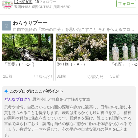
661519
15
週間IN:
873
週間OUT:
837
月間IN:
5292
わらうりブーー
2
自由で無限の「本来の自分」を思い起こすこと それを伝えるブログです。
「言霊」(｀･ω･´)
贈り物（・∀・）
「心配」（・ω
2日前
3日前
5日前
このブログのここがポイント
思考停止と観察を促す静謐な文章
思考や感情、自己といった内面の深層を静かに観察し、日常の中に潜む本
質を見つめることを提案します。表現は柔らかくも鋭い視点を持ち、精神
の調和や解放に焦点を当てています。難解さを避け、誰にでも理解できる
言葉で綴られており、読者は自己の核心に静かに触れる体験を促されるで
しょう。身近なテーマを通じて、心の平静や自然な流れの尊さを伝えま
す。