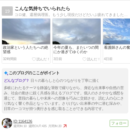
こんな気持ちでいられたら
19
コロ健、還暦病理医。もう少し現役だけどだいぶ疲れてきました。還暦も過ぎ、生き方を真面目に考えてみることにしました。
政治家という人たちへの絶
今年の夏も、またいつの間
看護師さんの
望感
にか過ぎてゆくのか
32時間前
3日前
4日前
このブログのここがポイント
日々の暮らしと心のつながりを丁寧に描く
多岐にわたるテーマを静謐な筆致で綴りながら、身近な出来事や自然の営
み、社会の動きに鋭く共感を添えるブログです。個人のささやかな感想を
通じて、普段の暮らしや未来への想像を巧みに交錯させ、読む人の心にさ
り気なく響く作品となっています。さりげない出来事の中に潜む深みや、
日常の一コマが持つ奥行きを感じ取ることができる内容です。
1164126
週間IN:
10
週間OUT:
435
月間IN:
20