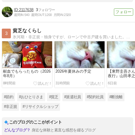
2117638
3
週間IN:
540
週間OUT:
1200
月間IN:
2320
貧乏なくらし
3
氷河期・非正規・独身ですが、ローンで中古戸建を買いました。節約と工夫が信条で、にゃんこと暮らしてます。よろしくね。
献血でもらったもの（2026
2026年夏休みの予定
【東野圭吾さ
年8月）
夜行』山田孝
8時間前
31時間前
6日前
#節約
#おひとりさま
#貧乏
#派遣社員
#契約社員
#断捨離
#非正規
#リサイクルショップ
このブログのここがポイント
身近な体験と素直な感想を綴るブログ