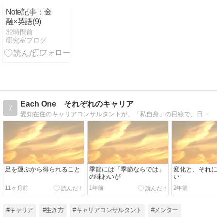
Note記事：金
融×英語(9)
32時間前
研究室ブログ
Each One それぞれのキャリア
7
愛知在住のキャリアコンサルタントが、「私自身」の目線で、日常について、またキャリアについて考えます。
足を運ぶから得られること
季節には「季節ならでは」
変化と、それ
の味わいが
い
11ヶ月前
1年前
2年前
#キャリア
#生き方
#キャリアコンサルタント
#メンター