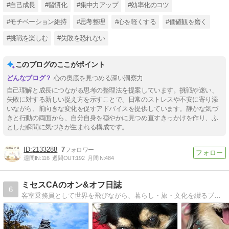
#自己成長
#習慣化
#集中力アップ
#効率化のコツ
#モチベーション維持
#思考整理
#心を軽くする
#価値観を磨く
#挑戦を楽しむ
#失敗を恐れない
このブログのここがポイント
心の奥底を見つめる深い洞察力
自己理解と成長につながる思考の整理法を提案しています。挑戦や迷い、
失敗に対する新しい捉え方を示すことで、日常のストレスや不安に寄り添
いながら、前向きな変化を促すアドバイスを提供しています。静かな気づ
きと行動の両面から、自分自身を穏やかに見つめ直すきっかけを作り、ふ
とした瞬間に気づきが生まれる構成です。
2133288
7
週間IN:
116
週間OUT:
192
月間IN:
484
ミセスCAのオン&オフ日誌
6
客室乗務員として世界を飛びながら、暮らし・旅・文化を綴るブログ。CAの日常やフライトの話、40代50代の女性に寄り添う美容やジュエリーを、実体験ベースで紹介しています。