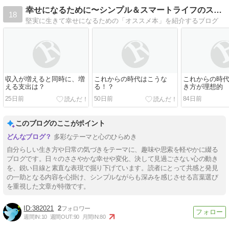
幸せになるために〜シンプル＆スマートライフのススメ
18
堅実に生きて幸せになるための「オススメ本」を紹介するブログ
収入が増えると同時に、増
これからの時代はこうな
これからの時
える支出は？
る！？
き方が理想的
25日前
50日前
84日前
このブログのここがポイント
多彩なテーマと心のひらめき
自分らしい生き方や日常の気づきをテーマに、趣味や思索を軽やかに綴る
ブログです。日々のささやかな幸せや変化、決して見過ごさない心の動き
を、鋭い目線と素直な表現で掘り下げています。読者にとって共感と発見
の一助となる内容を心掛け、シンプルながらも深みを感じさせる言葉選び
を重視した文章が特徴です。
382021
2
週間IN:
10
週間OUT:
90
月間IN:
80