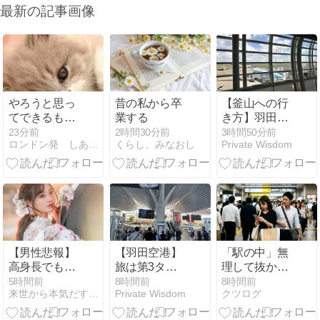
最新の記事画像
やろうと思っ
昔の私から卒
【釜山への行
てできるもん
業する
き方】羽田か
じゃないｗ
ら金浦経由で
23分前
2時間30分前
3時間50分前
ロンドン発 しあわせの見つけ方
くらし、みなおし
Private Wisdom
金海空港へ。
大韓航空の機
内ビビンバ
と、金浦の無
料循環バス乗
り継ぎ実践記
【男性悲報】
【羽田空港】
「駅の中」無
高身長でも婚
旅は第3ター
理して抜かし
活で有利と限
ミナル「TIAT
た割には、
5時間前
8時間前
8時間前
来世から本気だす速報
Private Wisdom
クツログ
らず。
ラウンジ」の
「結局遅い」
朝ビールから
愛知の女性心