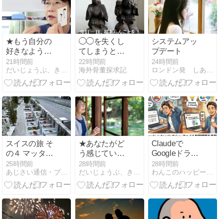
★もう自分の
◯◯を失くし
システムアッ
好きなように
てしまうと、
プデート
していいんだ
老化していく
21時間前
22時間前
24時間前
だいじょうぶ、きっと飛び立てる。
海外骨董探求記
ロンドン発 しあわせの見つけ方
よ。
のみ。童化計
画
スイスの旅 そ
★あなたがど
Claudeで
の４ マッター
う感じている
Googleドライ
ホルン観光と
か。
ブを使うな？
25時間前
28時間前
28時間前
あじさい通信・ブログ版
だいじょうぶ、きっと飛び立てる。
わんこのハッピーライフ〜楽しめることを探して〜
地元料理