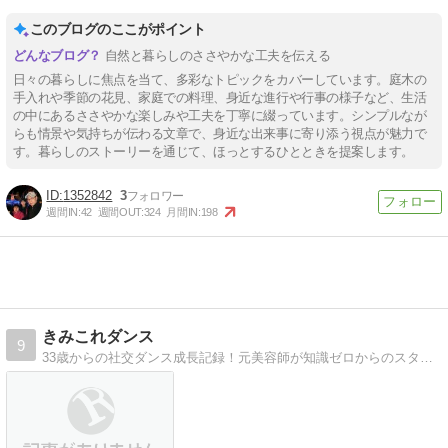
このブログのここがポイント
自然と暮らしのささやかな工夫を伝える
日々の暮らしに焦点を当て、多彩なトピックをカバーしています。庭木の
手入れや季節の花見、家庭での料理、身近な進行や行事の様子など、生活
の中にあるささやかな楽しみや工夫を丁寧に綴っています。シンプルなが
らも情景や気持ちが伝わる文章で、身近な出来事に寄り添う視点が魅力で
す。暮らしのストーリーを通じて、ほっとするひとときを提案します。
1352842
3
週間IN:
42
週間OUT:
324
月間IN:
198
きみこれダンス
9
33歳からの社交ダンス成長記録！元美容師が知識ゼロからのスタートで社交ダンスに挑戦してみた。