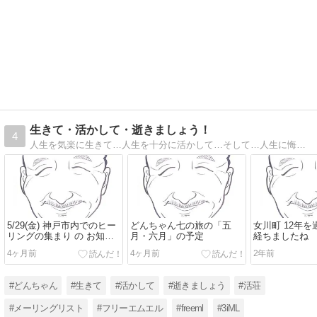
生きて・活かして・逝きましょう！
4
人生を気楽に生きて…人生を十分に活かして…そして…人生に悔いを残すことなく、安らかな心で逝く
5/29(金) 神戸市内でのヒー
どんちゃん七の旅の「五
女川町 12年を
リングの集まり の お知ら
月・六月」の予定
経ちましたね
せ
4ヶ月前
4ヶ月前
2年前
#どんちゃん
#生きて
#活かして
#逝きましょう
#活荘
#メーリングリスト
#フリーエムエル
#freeml
#3iML