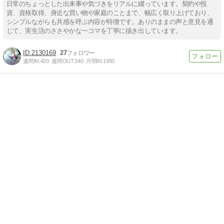
日常のちょっとした出来事や気づきをリアルに綴っています。契約や投
資、資格取得、身近な買い物や家庭のことまで、幅広く取り上げており、
シンプルながらも共感を呼ぶ内容が特徴です。ありのままの声と意見を通
じて、実生活のささやかな一コマを丁寧に描き出しています。
2130169
27
週間IN:
420
週間OUT:
340
月間IN:
1950