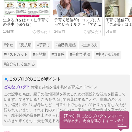
生きる力をはぐくむ子育て
子育て通信80）コップに入
子育て通信79
の基本（保存版）
っているミルク ～「できて
「ご褒美」は
いるところ」を見つける子
10日前
24日前
54日前
育て
#幸せ
#反抗期
#子育て
#自己肯定感
#生きる力
#リストカット
#不登校
#自責感
#子育て講演
#生きがい講演
#自分らしく生きる
このブログのここがポイント
肯定と共感を促す具体的育児アドバイス
この記事たちは、親子の信頼関係を深めるための実践的な視点を提案して
います。できているところを見つけて言葉にすることや、非責めの叱り
方、偏見に気づく思考法など、日常の中で心地よい関わり方を育む方法が
語られています。それぞれのアドバイスは、子供の自己肯定感を高めなが
ら、親子関係の質を向上させるヒントに満ちています。親子の絆を育むた
【Tips】気になるブログをフォロー。

登録不要。更新を逃さずキャッチ！
めのきめ細やかな工夫を伝える内容です。
閉じる