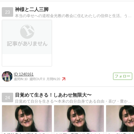
神様と二人三脚
23
本当の幸せへの道程金光教の教会に住むわたしの信仰と生活。うつ病、娘の緘黙、平和について
1240161
週間IN:
10
週間OUT:
0
月間IN:
20
目覚めて生きる！しあわせ無限大〜
24
目覚めて自分を生きる〜本来の自分自身である自由・喜び・豊かさ・愛として存在し、かつ、無限に自分自身を発見していく〜生きることは祝う事。