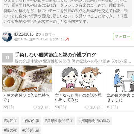
す。電卓早打ちや紅茶の淹れ方、クラシック音楽の楽しみ方、睡眠改善、
掃除の心構えなど、幅広いテーマを独自の視点と具体例を交えて解説。読
むほどに自分の行動や習慣に新しいヒントを見つけることができ、より豊
かで効率的な生活を追求する助けとなる内容です。
2141615
2
週間IN:
39
週間OUT:
120
月間IN:
78
手術しない股関節症と親の介護ブログ
11
親の介護体験や 変形性股関節症 保存療法への取り組み 60代を迎え晩年をより自分らしく生きるための気づきについて綴っています。
人生の復習期に入る気持ち
亡くなった母との会話を思
魚の目の除去
です
い出してみた
きました
22日前
50日前
81日前
#認知症
#親の介護
#変形性股関節症
#股関節周辺の痛み
#親の死
#介護記録