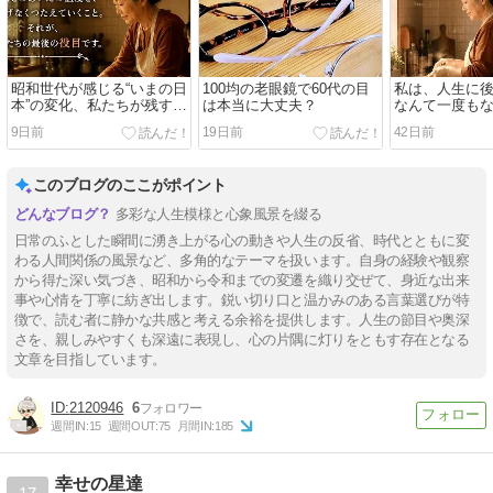
昭和世代が感じる“いまの日
100均の老眼鏡で60代の目
私は、人生に
本”の変化、私たちが残すも
は本当に大丈夫？
なんて一度も
のは？
9日前
19日前
42日前
このブログのここがポイント
多彩な人生模様と心象風景を綴る
日常のふとした瞬間に湧き上がる心の動きや人生の反省、時代とともに変
わる人間関係の風景など、多角的なテーマを扱います。自身の経験や観察
から得た深い気づき、昭和から令和までの変遷を織り交ぜて、身近な出来
事や心情を丁寧に紡ぎ出します。鋭い切り口と温かみのある言葉選びが特
徴で、読む者に静かな共感と考える余裕を提供します。人生の節目や奥深
さを、親しみやすくも深遠に表現し、心の片隅に灯りをともす存在となる
文章を目指しています。
2120946
6
週間IN:
15
週間OUT:
75
月間IN:
185
幸せの星達