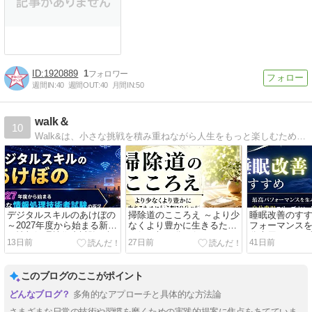
1920889
1
週間IN:
40
週間OUT:
40
月間IN:
50
walk＆
10
Walk&は、小さな挑戦を積み重ねながら人生をもっと楽しむためのチャレンジブログです。電卓トレーニング、資格取得、健康習慣、ガジェットレビューなど、実際に試した体験を等身大で発信しています。
デジタルスキルのあけぼの
掃除道のこころえ ～より少
睡眠改善のすす
～2027年度から始まる新た
なくより豊かに生きるため
フォーマンス
な情報処理技術者試験の概
に行う朝10分の行～
分専用スリー
13日前
27日前
41日前
況～
このブログのここがポイント
多角的なアプローチと具体的な方法論
さまざまな日常の技術や習慣を磨くための実践的提案に焦点をあてていま