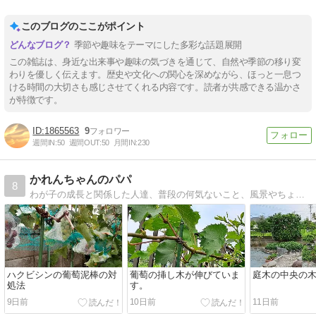
このブログのここがポイント
季節や趣味をテーマにした多彩な話題展開
この雑誌は、身近な出来事や趣味の気づきを通じて、自然や季節の移り変
わりを優しく伝えます。歴史や文化への関心を深めながら、ほっと一息つ
ける時間の大切さも感じさせてくれる内容です。読者が共感できる温かさ
が特徴です。
1865563
9
週間IN:
50
週間OUT:
50
月間IN:
230
かれんちゃんのパパ
8
わが子の成長と関係した人達、普段の何気ないこと、風景やちょっとした出来事など。から今の生活のことを思って。
ハクビシンの葡萄泥棒の対
葡萄の挿し木が伸びていま
庭木の中央の
処法
す。
9日前
10日前
11日前