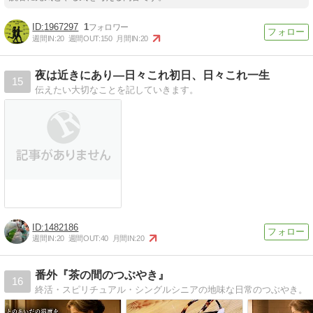
1967297
1
週間IN:
20
週間OUT:
150
月間IN:
20
夜は近きにあり―日々これ初日、日々これ一生
15
伝えたい大切なことを記していきます。
1482186
週間IN:
20
週間OUT:
40
月間IN:
20
番外『茶の間のつぶやき』
16
終活・スピリチュアル・シングルシニアの地味な日常のつぶやき。