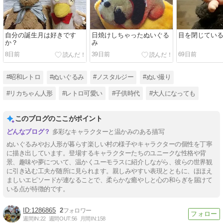
自分の誕生月は好きです
日焼けしちゃったぬいぐる
目を閉じてい
か？
み
8日前
39日前
69日前
#昭和レトロ
#ぬいぐるみ
#ノスタルジー
#ぬい撮り
#リカちゃん人形
#レトロ可愛い
#子供時代
#大人になっても
このブログのここがポイント
多彩なキャラクターと温かみのある描写
ぬいぐるみやお人形が暮らす楽しい村の様子やキャラクターの個性を丁寧
に描き出しています。登場するキャラクターたちのユニークな性格や背
景、趣味や夢について、温かくユーモラスに紹介しながら、彼らの世界観
に引き込む工夫が随所に見られます。親しみやすい表現とともに、ほほえ
ましいエピソードが連なることで、柔らかな癒やしと心の和らぎを届けて
いる点が特徴的です。
1286865
2
週間IN:
22
週間OUT:
56
月間IN:
158