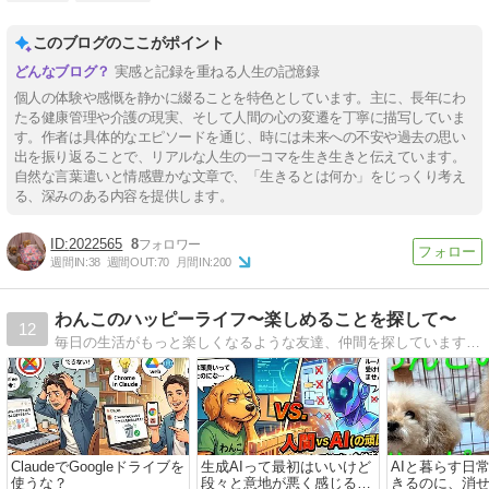
このブログのここがポイント
実感と記録を重ねる人生の記憶録
個人の体験や感慨を静かに綴ることを特色としています。主に、長年にわ
たる健康管理や介護の現実、そして人間の心の変遷を丁寧に描写していま
す。作者は具体的なエピソードを通じ、時には未来への不安や過去の思い
出を振り返ることで、リアルな人生の一コマを生き生きと伝えています。
自然な言葉遣いと情感豊かな文章で、「生きるとは何か」をじっくり考え
る、深みのある内容を提供します。
2022565
8
週間IN:
38
週間OUT:
70
月間IN:
200
わんこのハッピーライフ〜楽しめることを探して〜
12
毎日の生活がもっと楽しくなるような友達、仲間を探しています♪主にトイプードルとガーデニングの事をかいています。
ClaudeでGoogleドライブを
生成AIって最初はいいけど
AIと暮らす日
使うな？
段々と意地が悪く感じるの
きるのに、消