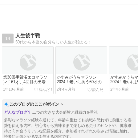
人生後半戦
14
50代から本当の自分らしい人生が始まる！
第30回手賀沼エコマラソ
かすみがうらマラソン
かすみがうら
ン！61才、4回目の出場！
2024！老いに抗う60才の春
2024！老いに
沿道の応援を力に…
マラソン！
マラソン！
1年10ヶ月前
2年4ヶ月前
2年4ヶ月前
このブログのここがポイント
二つの大きな大会経験と継続力を重視
多彩なマラソン経験を通じて、年齢を重ねても挑戦を恐れずに前進する姿
勢を伝える内容。初心者から熟練者まで楽しめる走りのヒントや、健康維
持と向き合うリアルな記録を紹介。参加者それぞれの歩みと情熱に触れ、
読者に元気とやる気を与える内容です。