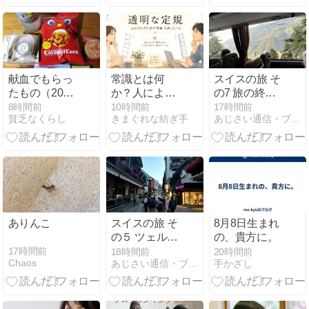
始まる。唐揚
理
げと焼きそば
で整える出発
前のひととき
献血でもらっ
常識とは何
スイスの旅 そ
たもの（2026
か？人によっ
の7 旅の終わ
年8月）
て違う「普
り
8時間前
10時間前
17時間前
貧乏なくらし
きまぐれな紡ぎ手
あじさい通信・ブログ版
通」を擦り合
わせる4つの
方法
ありんこ
スイスの旅 そ
8月8日生まれ
の５ ツェルマ
の、貴方に。
ットからバス
17時間前
18時間前
20時間前
Chaos
あじさい通信・ブログ版
手かざし
でモンブラン
観光