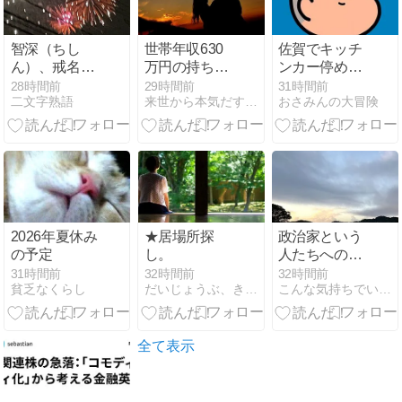
智深（ちし
世帯年収630
佐賀でキッチ
ん）、戒名が
万円の持ち家
ンカー停める
教えてくれた
夫婦「賃貸に
場所がない
28時間前
29時間前
31時間前
二文字熟語
来世から本気だす速報
おさみんの大冒険
母の生き方
すればよかっ
た」
2026年夏休み
★居場所探
政治家という
の予定
し。
人たちへの絶
望感
31時間前
32時間前
32時間前
貧乏なくらし
だいじょうぶ、きっと飛び立てる。
こんな気持ちでいられたら
全て表示