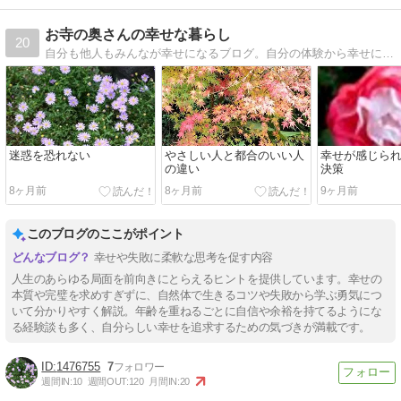
お寺の奥さんの幸せな暮らし
20
自分も他人もみんなが幸せになるブログ。自分の体験から幸せになる方法(健康・人間関係・考え方など)を紹介します。
迷惑を恐れない
やさしい人と都合のいい人
幸せが感じら
の違い
決策
8ヶ月前
8ヶ月前
9ヶ月前
このブログのここがポイント
幸せや失敗に柔軟な思考を促す内容
人生のあらゆる局面を前向きにとらえるヒントを提供しています。幸せの
本質や完璧を求めすぎずに、自然体で生きるコツや失敗から学ぶ勇気につ
いて分かりやすく解説。年齢を重ねるごとに自信や余裕を持てるようにな
る経験談も多く、自分らしい幸せを追求するための気づきが満載です。
1476755
7
週間IN:
10
週間OUT:
120
月間IN:
20