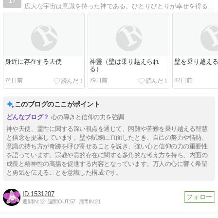
17
広大な宇宙は意識を持った神である。ひとりびとりが幸せを得る権利がある。幸せの星達は、人々の幸せを願っています。
身近に存在する天使
神靈（壁は乗り越えられ
壁を乗り越え
る）
74日前
79日前
82日前
このブログのここがポイント
心の導きと信仰の力を強調
神や天使、霊性に関する深い視点を通じて、困難や苦難を乗り越える智慧
と信念を提案しています。壁や試練に直面したとき、自己の努力や情熱、
意識の持ち方が奇跡を呼び寄せることを説き、強い心と信仰の力の重要性
を語っています。宗教や霊的存在に関する多角的な考え方を持ち、内面の
成長と精神性の高揚を促進する内容となっています。万人の心に響く希望
と勇気を伝えることを意識した構成です。
1531207
週間IN:
12
週間OUT:
57
月間IN:
21