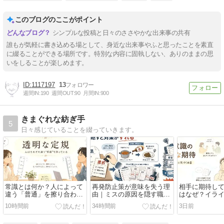
このブログのここがポイント
シンプルな投稿と日々のささやかな出来事の共有
誰もが気軽に書き込める場として、身近な出来事やふと思ったことを素直
に綴ることができる場所です。特別な内容に固執しない、ありのままの思
いをしることが楽しめます。
1117197
13
週間IN:
190
週間OUT:
90
月間IN:
900
きまぐれな紡ぎ手
5
日々感じていることを綴っていきます。
常識とは何か？人によって
再発防止策が意味を失う理
相手に期待し
違う「普通」を擦り合わせ
由｜ミスの原因を隠す職場
はなぜ？イラ
る4つの方法
で真面目な人が疲れる
減らす「期待
10時間前
34時間前
3日前
束」の分け方