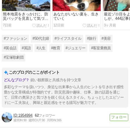
熊本地震をきっかけに、防
あなたがいない夏を、生き
最近ゾロ目を
災バッグを見直して気づい
ていく
しが、444記
たこと
くなったこと
7日前
12日前
3ヶ月前
#ファッション
#50代主婦
#ライフスタイル
#旅行
#美容
#英会話
#英語
#人生
#教育
#ジュエリー
#客室乗務員
#宝塚歌劇団
このブログのここがポイント
鋭い観察眼と共感力を持つ文章
多彩なテーマを扱いつつ、身近な出来事から人生のヒントを引き出す感性
豊かな文章構成が特徴的です。防災意識や趣味、仕事、旅の話題を通じ
て、日常の奥深さと気づきを鋭く伝えるスタイル。ちょっとしたエピソー
ドに一工夫加え、興味と親近感をそそる描写が魅力です。
1954994
62
週間IN:
90
週間OUT:
90
月間IN:
365