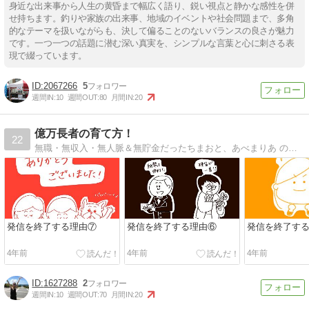
身近な出来事から人生の黄昏まで幅広く語り、鋭い視点と静かな感性を併
せ持ちます。釣りや家族の出来事、地域のイベントや社会問題まで、多角
的なテーマを扱いながらも、決して偏ることのないバランスの良さが魅力
です。一つ一つの話題に潜む深い真実を、シンプルな言葉と心に刺さる表
現で綴っています。
2067266
5
週間IN:
10
週間OUT:
80
月間IN:
20
億万長者の育て方！
22
無職・無収入・無人脈＆無貯金だったちまおと、あべまりあ の億万長者への軌跡
発信を終了する理由⑦
発信を終了する理由⑥
発信を終了す
4年前
4年前
4年前
1627288
2
週間IN:
10
週間OUT:
70
月間IN:
20