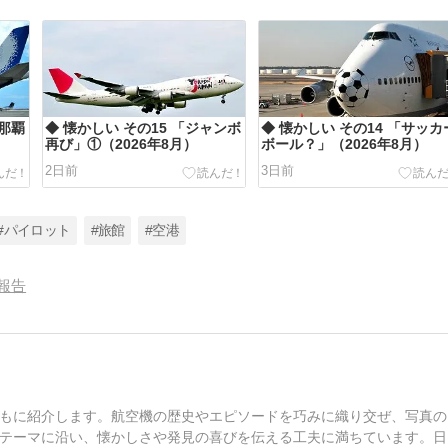
縄那覇
◆ 懐かしい その15 「ジャンボ
◆ 懐かしい その14 「サッカ
再び」①（2026年8月）
ボール？」（2026年8月）
2日前
3日前
#パイロット
#旅館
#空港
報告
もに紹介します。航空機の歴史やエピソードを巧みに織り交ぜ、写真の
テーマに沿い、懐かしさや発見の喜びを伝える工夫に満ちています。日