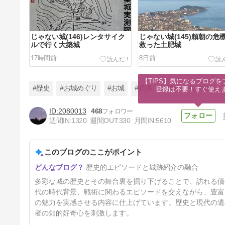
じゃない城(146)レンタサイク
じゃない城(145)頼朝の危
ルで行く大築城
救った土肥城
17時間前
8日前
【TIPS】気になるブログを
#歴史
#お城めぐり
#お城
#武将
#戦国
#お城巡り
登録は不要！すぐ使え
2080013
468
週間IN:
1320
週間OUT:
330
月間IN:
5610
じゃない城(142)今も現役の武
家の館 彦部屋敷
このブログのここがポイント
29日前
歴史的エピソードと城跡紹介の融合
多彩な城の歴史とその舞台裏を掘り下げることで、訪れる価
代の時代背景、戦術に関わるエピソードを交えながら、豊富
の魅力を実感させる内容に仕上げています。歴史と現代の遺
者の知的好奇心を刺激します。