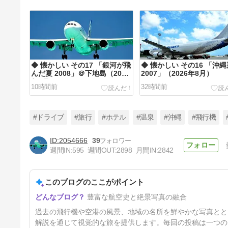
◆ 懐かしい その17 「銀河が飛
◆ 懐かしい その16 「沖
んだ夏 2008」＠下地島（2026
2007」（2026年8月）
年7月）
10時間前
32時間前
#ドライブ
#旅行
#ホテル
#温泉
#沖縄
#飛行機
2054666
39
週間IN:
595
週間OUT:
2898
月間IN:
2842
◆ 懐かしい その13 「主脚の数
は？」（2026年8月）
このブログのここがポイント
4日前
豊富な航空史と絶景写真の融合
過去の飛行機や空港の風景、地域の名所を鮮やかな写真とと
解説を通じて視覚的な旅を提供します。毎回の投稿は一つの