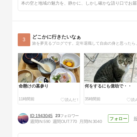
本の空と地域の魅力を、静かに、しかし確かな語り口でお届
どこかに行きたいなぁ
3
旅を夢見るブログです。定年退職して自由の身と思ったら
命懸けの墓参り
何をするにも億劫で・・
11時間前
35時間前
1943045
23
週間IN:
590
週間OUT:
770
月間IN:
3040