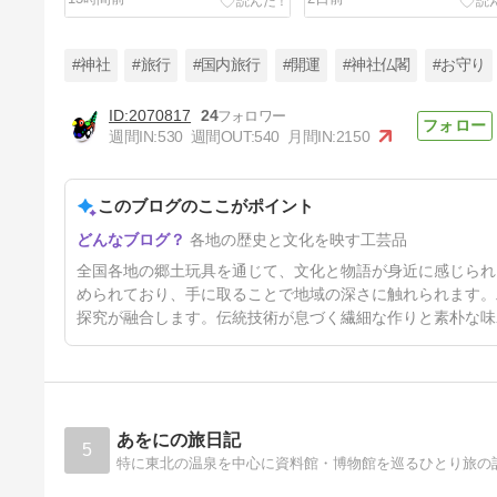
#神社
#旅行
#国内旅行
#開運
#神社仏閣
#お守り
2070817
24
週間IN:
530
週間OUT:
540
月間IN:
2150
【青森県の郷土玩具】八幡馬
（やわたうま）｜日本三駒が伝
える南部の馬文化
このブログのここがポイント
8日前
各地の歴史と文化を映す工芸品
全国各地の郷土玩具を通じて、文化と物語が身近に感じられ
められており、手に取ることで地域の深さに触れられます。
探究が融合します。伝統技術が息づく繊細な作りと素朴な味
あをにの旅日記
5
特に東北の温泉を中心に資料館・博物館を巡るひとり旅の