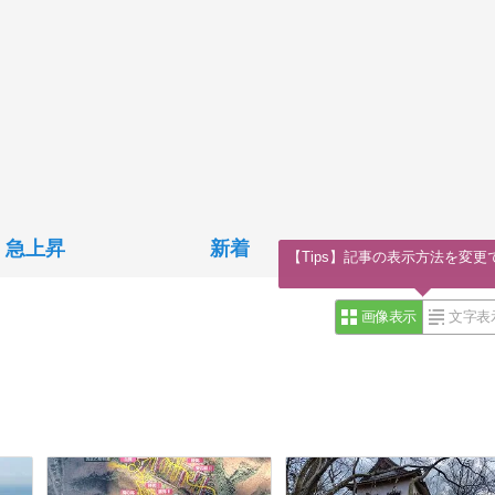
急上昇
新着
【Tips】記事の表示方法を変更
画像表示
文字表