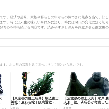
です。経済や趣味、家族や暮らしの中からの気づきに焦点を当て、決し
ます。時には人生の味わいを静かに語り、時には現代の変化に鋭く切り
好奇心を持ち続ける内容です。読みやすさと深みを両立させた散文風の
います。お人形の写真を見てほっこりして頂けたら幸いです。
く
【東京都の郷土玩具】駒込富士
【茨城県の郷土玩具】水戸 農
 カ
神社：麦わら蛇｜疫病退散・水
人形｜徳川斉昭公が考案した
難除けの神龍
「農民の像」
4日前
6日前