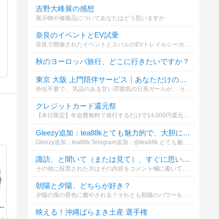
吉野大峰展の感想
展示物や修復品についてあなたはどう思いますか
奈良のイベントとEV試乗
奈良で開催されたイベントとスバルのEVトレイルシーカーの感想について
秋のヨーロッパ旅行、どこに行きたいですか？
東京 大阪 上門陪伴サービス｜あなただけの優しさが間もなく到着します
外出不要で、 気品のある甘い雰囲気の日系ガールが、 そっとあなたの側に現れ、リラックスした感覚的な時間へと導きます。 興味がある方はグーグルで「YL8861」を検索してみてください。想像以上のサプライズが待っています
クレジットカード還元祭
【本日限定】年会費無料で発行するだけで14,000円還元のクレカ案件についてどう思いますか
Gleezy追加：tea88kとても魅力的で、大胆に遊べる子です。
Gleezy追加：tea88k Telegram追加：@tea88k とても魅力的で、大胆に遊べる子です。 思いやりもあり、まさに彼女の代名詞！ 69もこのボディと絶妙にマッチ〜ベッドでは
諏訪、と聞いて（または見て）、すぐに思い浮かぶもの・または行きたいと思う場所は？
その他に投票された方はその内容をコメント欄に書いてくださるとうれしいです。。また、その場合、諏訪地方に近接する場所でついでに行きたいと思う場所などでも結構です。。投票よろしくお願いいたします。。
朝陽と夕陽、どちらが好き？
夕陽の海の景色に癒やされる？それとも朝陽のパワーを感じる？
映える！沖縄ばらまき土産 選手権