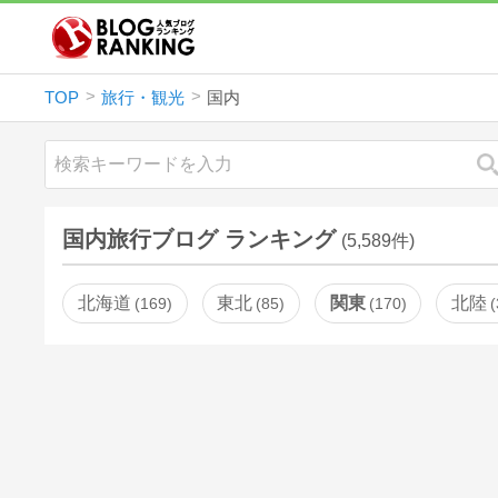
TOP
旅行・観光
国内
国内旅行ブログ ランキング
(5,589件)
北海道
東北
関東
北陸
169
85
170