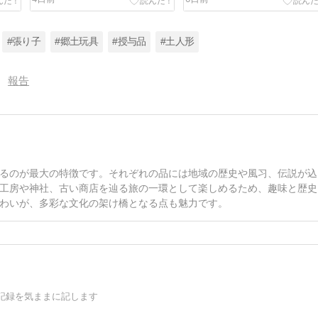
#張り子
#郷土玩具
#授与品
#土人形
報告
るのが最大の特徴です。それぞれの品には地域の歴史や風习、伝説が込
工房や神社、古い商店を辿る旅の一環として楽しめるため、趣味と歴史
わいが、多彩な文化の架け橋となる点も魅力です。
記録を気ままに記します