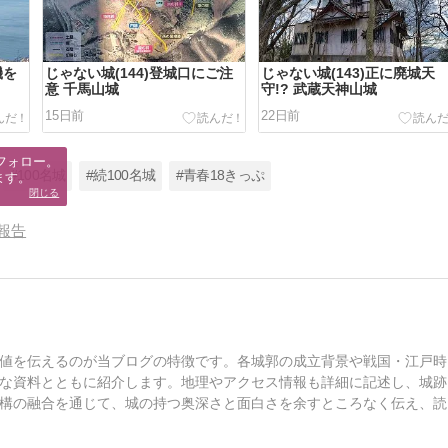
機を
じゃない城(144)登城口にご注
じゃない城(143)正に廃城天
意 千馬山城
守!? 武蔵天神山城
15日前
22日前
フォロー。

#100名城
#続100名城
#青春18きっぷ
ます。
閉じる
報告
値を伝えるのが当ブログの特徴です。各城郭の成立背景や戦国・江戸時
な資料とともに紹介します。地理やアクセス情報も詳細に記述し、城跡
構の融合を通じて、城の持つ奥深さと面白さを余すところなく伝え、読