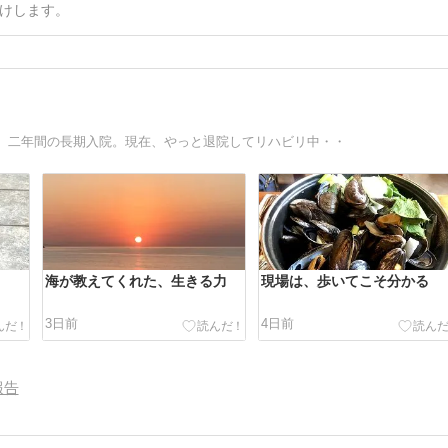
けします。
、二年間の長期入院。現在、やっと退院してリハビリ中・・
海が教えてくれた、生きる力
現場は、歩いてこそ分かる
3日前
4日前
報告