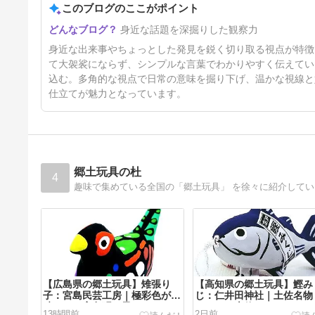
このブログのここがポイント
汗をかかない夏の落とし穴
身近な話題を深掘りした観察力
5日前
身近な出来事やちょっとした発見を鋭く切り取る視点が特徴
て大袈裟にならず、シンプルな言葉でわかりやすく伝えてい
込む。多角的な視点で日常の意味を掘り下げ、温かな視線と
仕立てが魅力となっています。
郷土玩具の杜
4
趣味で集めている全国の「郷土玩具」 を徐々に紹介して
【広島県の郷土玩具】雉張り
【高知県の郷土玩具】鰹み
子：宮島民芸工房｜極彩色が素
じ：仁井田神社｜土佐名物
晴らしい宮島張り子
ツオの一本釣り！
13時間前
2日前