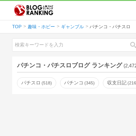
TOP
趣味・ホビー
ギャンブル
パチンコ・パチスロ
パチンコ・パチスロブログ ランキング
(2,4
パチスロ
パチンコ
収支日記
518
345
21