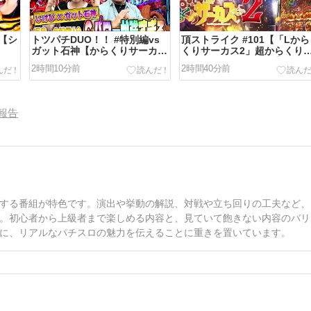
編【シ
トツパチDUO！！ #特別編vs
頂ストライク #101【「Lから
ガット石神【からくりサーカス
くりサーカス2」超からくり
２で大劇戦！？立ちはだかる門
目指して今日も全ツ!!】
2時間10分前
2時間40分前
番にいけぴ勝利なるか！？】
報告
する番組が特色です。演出や挙動の解説、対戦や立ち回りの工夫など、
。初心者から上級者まで楽しめる内容と、見ていて飽きない内容のバリ
に、リアルなパチスロの魅力を伝えることに重きを置いています。