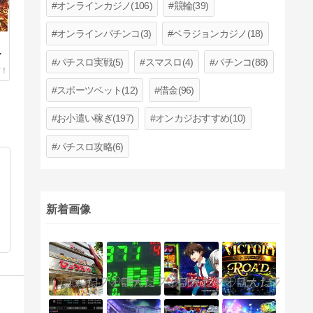
オンラインカジノ(106)
競輪(39)
オンラインパチンコ(3)
ベラジョンカジノ(18)
を
パチスロ実戦(5)
スマスロ(4)
パチンコ(88)
スポーツベット(12)
借金(96)
お小遣い稼ぎ(197)
オンカジおすすめ(10)
パチスロ攻略(6)
新着画像