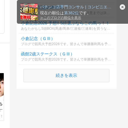
パチンコ店専門コンサル | コンビニエンス・コンサルタント
Ｇ３関谷記念の本命馬
現在の順位は
第382位
です。
枠順が確定した時点での筆者の◎本命〜☆注意までは決まったので、もしよければ重賞徹底分析記事を読みに来てください。そして、あなたの関谷記念の本命馬も教えて下さい
≫
このブログの順位を表示
小倉記念2026 予想!! 5頭選ぶならこの馬っ！！
あなたがもし5頭BOX(馬連/馬単/三連複/三連単)を買うならどの馬を選びますか？あなたの予想を教えてくださいっ！結果は【わくわくアナリスト】で検索っ！！
小倉記念（ＧⅢ）
ブログで競馬大予想2026です。皆さんで単勝勝利馬を予想しましょう。優勝者には景品進呈。 ルールは→https://ameblo.jp/2-mix-keiba/entry-12880871148.html
函館2歳ステークス（ＧⅢ）
ブログで競馬大予想2026です。皆さんで単勝勝利馬を予想しましょう。優勝者には景品進呈。 ルールは→https://ameblo.jp/2-mix-keiba/entry-12880871148.html
続きを表示
ち
黒