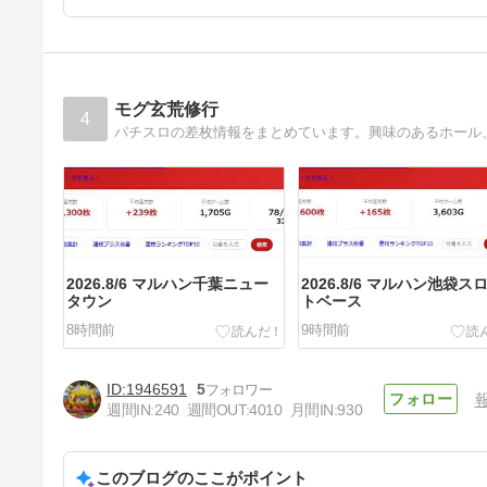
モグ玄荒修行
4
パチスロの差枚情報をまとめています。興味のあるホール
2026.8/6 マルハン千葉ニュー
2026.8/6 マルハン池袋ス
タウン
トベース
8時間前
9時間前
1946591
5
週間IN:
240
週間OUT:
4010
月間IN:
930
このブログのここがポイント