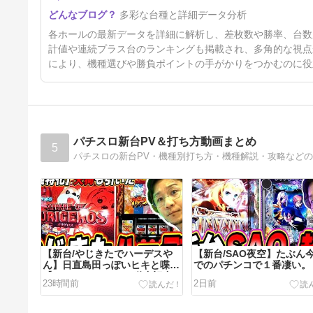
8/8の注目 ②
多彩な台種と詳細データ分析
9時間前
各ホールの最新データを詳細に解析し、差枚数や勝率、台数
計値や連続プラス台のランキングも掲載され、多角的な視点
により、機種選びや勝負ポイントの手がかりをつかむのに役
パチスロ新台PV＆打ち方動画まとめ
5
パチスロの新台PV・機種別打ち方・機種解説・攻略などのY
【新台/やじきたでハーデスや
【新台/SAO夜空】たぶん
ん】日直島田っぽいヒキと喋り
でのパチンコで１番凄い。
【スマスロ やじきた道中記参
ソードアート・オンライン
23時間前
2日前
る!】
リシゼーション 夜空】