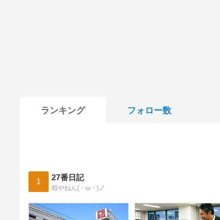
ランキング
フォロー数
27番日記
1
暇やねん(・ω・)ノ