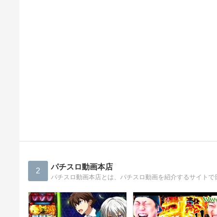
パチスロ動画本店
2