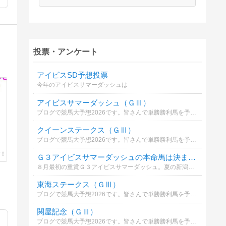
投票・アンケート
アイビスSD予想投票
今年のアイビスサマーダッシュは
アイビスサマーダッシュ（ＧⅢ）
ブログで競馬大予想2026です。皆さんで単勝勝利馬を予想しましょう。優勝者には景品進呈。ルールは→https://ameblo.jp/2-mix-keiba/entry-12880871148.html
クイーンステークス（ＧⅢ）
ブログで競馬大予想2026です。皆さんで単勝勝利馬を予想しましょう。優勝者には景品進呈。ルールは→https://ameblo.jp/2-mix-keiba/entry-12880871148.html
Ｇ３アイビスサマーダッシュの本命馬は決まった？
８月最初の重賞Ｇ３アイビスサマーダッシュ。夏の新潟伝統の千直重賞であなたが本命印を打った馬を教えて。大日本馬帝国管理人が徹底分析で無料予想を公開中
東海ステークス（ＧⅢ）
ブログで競馬大予想2026です。皆さんで単勝勝利馬を予想しましょう。優勝者には景品進呈。ルールは→https://ameblo.jp/2-mix-keiba/entry-12880871148.html
関屋記念（ＧⅢ）
ブログで競馬大予想2026です。皆さんで単勝勝利馬を予想しましょう。優勝者には景品進呈。ルールは→https://ameblo.jp/2-mix-keiba/entry-12880871148.html