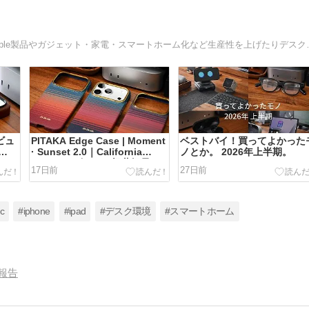
日々の買ってよかったモノやお気に入りのモノを紹介。Apple製
レビュ
PITAKA Edge Case | Moment
ベストバイ！買ってよかった
· Sunset 2.0｜California
ノとか。 2026年上半期。
スマ
Dream レビュー。極薄軽量ア
17日前
27日前
ザー
ラミドケース iPhone 17 Proで
使用
スペシャルエディション3種紹
介。
c
#iphone
#ipad
#デスク環境
#スマートホーム
報告