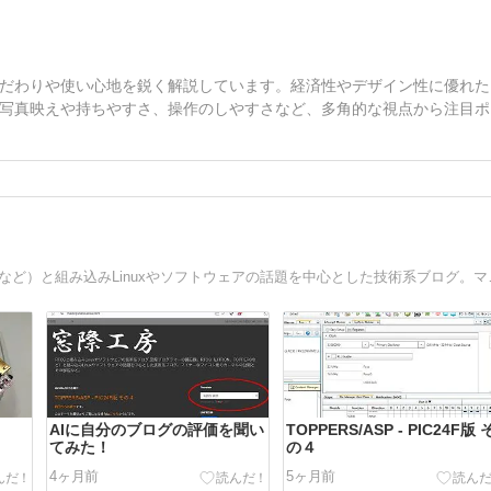
だわりや使い心地を鋭く解説しています。経済性やデザイン性に優れた
写真映えや持ちやすさ、操作のしやすさなど、多角的な視点から注目ポ
窓際プログラマーの備忘録。RTOS（
AIに自分のブログの評価を聞い
TOPPERS/ASP - PIC24F版 
てみた！
の４
4ヶ月前
5ヶ月前