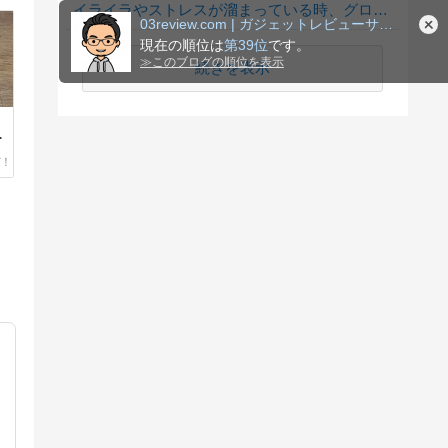
イライラやストレスが溜まっている時、グロサイトを見たくなる？
03review.com | ガジェットレビューサイト
現在の順位は
第39位
です。
≫
このブログの順位を表示
続きを表示
デ
ー