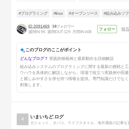
#プログラミング
#linux
#オープンソース
#組み込みソ
2091469
16
報
週間IN:
96
週間OUT:
129
月間IN:
408
μITRONプログラマーが
Zephyrに挑戦！ その８
このブログのここがポイント
6ヶ月前
実践的移植例と最新動向を詳細解説
組み込みシステムのプログラミングに関する最新の挑戦と工夫を
ウハウを具体的に解説しながら、現場で役立つ実践例や回避
と親しみやすさを併せ持つ情報を提供。専門知識だけでなく
刺激します。
いまいちど.ログ
4
ガジェット、タバコ、ライフスタイル、海外通販の記事を