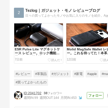
Tezlog｜ガジェット・モノ レビューブログ
2
ESR Pulse Lite マグネットケ
Molid MagSafe Wallet 
ース レビュー。ロック機能搭
ー。これを待ってた！本革
載。細かな魅力詰まって2000
MagSafe カードケース兼
7日前
12日前
円台 AirPods Pro 3 ケース。
ホスタンド。ヴィーガンレ
などの合皮にはない魅力と
感。
#レビュー
#革製品
#ガジェット
#家電
#apple
#ma
#買ってよかったもの
2041702
38
MATECH のおすすめモバイル
週間IN:
99
週間OUT:
144
月間IN:
453
バッテリー ・充電器・充電ケ
ーブルまとめ
28日前