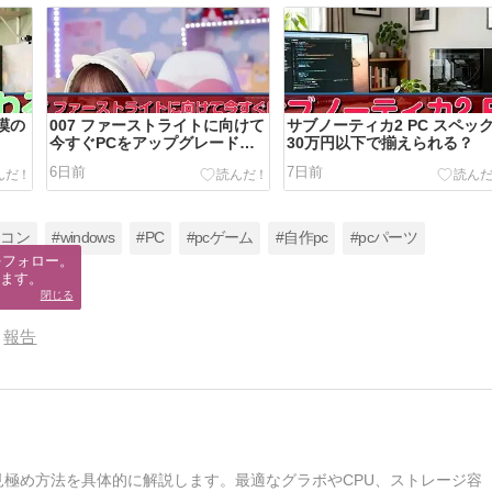
漠の
007 ファーストライトに向けて
サブノーティカ2 PC スペッ
今すぐPCをアップグレードす
30万円以下で揃えられる？
べき？
6日前
7日前
ソコン
#windows
#PC
#pcゲーム
#自作pc
#pcパーツ
フォロー。

ます。
閉じる
報告
見極め方法を具体的に解説します。最適なグラボやCPU、ストレージ容