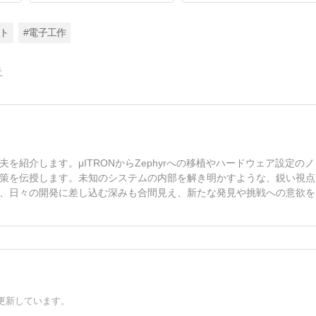
フト
#電子工作
告
紹介します。μITRONからZephyrへの移植やハードウェア設定のノ
策を伝授します。未知のシステムの内部を解き明かすような、鋭い視点
、日々の開発に差し込む深みも合間見え、新たな発見や挑戦への意欲を
更新しています。