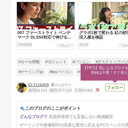
007 ファーストライト ベンチ
グラボ1枚で変わる 紅の砂
マーク DLSS4対応で伸びるの
没入感を検証
はどれ？
22時間前
3日前
#セール情報
#ガジェット
#パソコン
#デスクトップパ
【TIPS】気になるブログを
#ゲーミングpc
#btoパソコン
#クリエイター向けパソコン
登録は不要！すぐ使え
2116409
5
サブノーティカ2向け PC スペ
週間IN:
104
週間OUT:
100
月間IN:
460
ック 今すぐ確認すべき理由
10日前
このブログのここがポイント
高負荷環境でも妥協しない構成解説
ゲーミングや映像制作の高度な要求に応えるPCスペックの