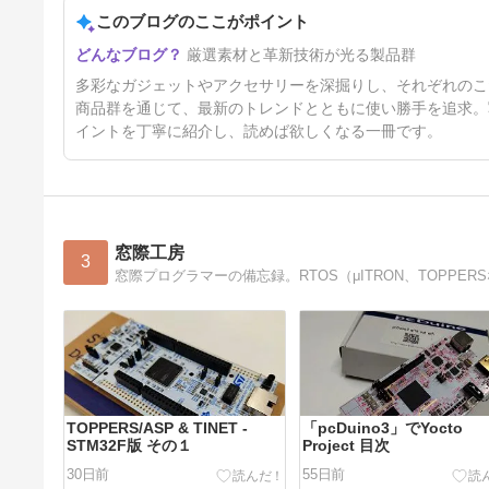
このブログのここがポイント
厳選素材と革新技術が光る製品群
多彩なガジェットやアクセサリーを深掘りし、それぞれのこ
商品群を通じて、最新のトレンドとともに使い勝手を追求。
イントを丁寧に紹介し、読めば欲しくなる一冊です。
窓際工房
3
TOPPERS/ASP & TINET -
「pcDuino3」でYocto
STM32F版 その１
Project 目次
30日前
55日前