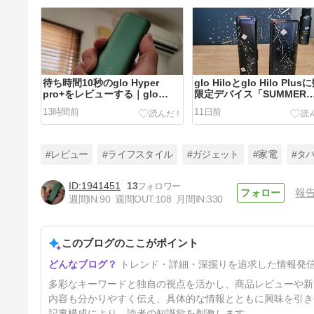
待ち時間10秒のglo Hyper
glo Hiloとglo Hilo Plu
pro+をレビューする｜glo
限定デバイス「SUMMER
Hyper proは大幅値下げ！
EDITION by 米原康人」
13時間前
11日前
レビュー
#レビュー
#ライフスタイル
#ガジェット
#家電
#タ
1941451
13
報
週間IN:
90
週間OUT:
108
月間IN:
330
EarFun Clip 2 レビュー｜進化
したイヤーカフ型ワイヤレスイ
ヤホン
このブログのここがポイント
87日前
トレンド・詳細・深掘りを追求した情報発
多彩なキーワードと独自の視点を活かし、商品レビューや新
内容も分かりやすく伝え、具体的な情報とともに興味を引き
記事構成により、読者の知識欲を刺激します。