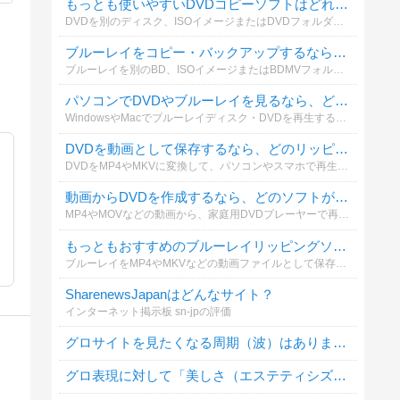
もっとも使いやすいDVDコピーソフトはどれですか？
DVDを別のディスク、ISOイメージまたはDVDフォルダーとして保存する場合、どのコピーソフトを利用していますか？操作性やコピー品質も含めて選んでください。
ブルーレイをコピー・バックアップするなら、どのソフトがおすすめですか？
ブルーレイを別のBD、ISOイメージまたはBDMVフォルダーとして保存する際、実際に利用しているソフトを教えてください。
パソコンでDVDやブルーレイを見るなら、どの再生ソフトがおすすめですか？
WindowsやMacでブルーレイディスク・DVDを再生する際、普段使っているソフトを教えてください。再生の安定性、画質、操作性などを基準に選んでください。
DVDを動画として保存するなら、どのリッピングソフトがおすすめですか？
DVDをMP4やMKVに変換して、パソコンやスマホで再生する場合に使っているソフトを教えてください。無料・有料を問わず投票できます。
動画からDVDを作成するなら、どのソフトが一番おすすめですか？
MP4やMOVなどの動画から、家庭用DVDプレーヤーで再生できるDVDを作成する場合に使っているソフトを教えてください。メニュー作成や字幕追加などの使いやすさも含めて選べます。
もっともおすすめのブルーレイリッピングソフトは何ですか？
ブルーレイをMP4やMKVなどの動画ファイルとして保存する際、どのリッピングソフトを利用していますか？実際に使ってよかったソフトを教えてください。
SharenewsJapanはどんなサイト？
インターネット掲示板 sn-jpの評価
グロサイトを見たくなる周期（波）はありますか？
グロ表現に対して「美しさ（エステティシズム）」を感じることはありますか？