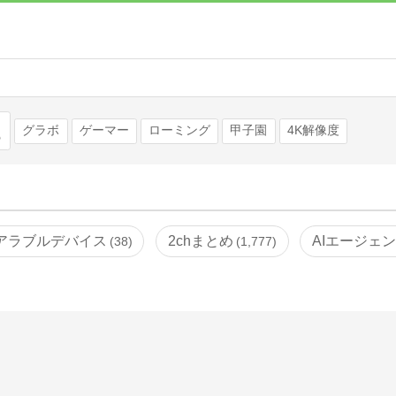
検索
グラボ
ゲーマー
ローミング
甲子園
4K解像度
アラブルデバイス
2chまとめ
AIエージェ
38
1,777