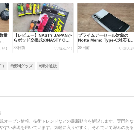
sに数量
【レビュー】NASTY JAPANか
プライムデーセール対象の
らポッド交換式のNASTY ONE
Notta Memo Type-C対応モ
の実機
40000シリーズが登場
ルをレビュー｜AIボイスレコ
38日前
38日前
ダーは必要？
バコ
#便利グッズ
#海外通販
告
信
規オープン情報、技術トレンドなどの最新動向を解説します。専門的な
やすい表現を用いています。気軽に入りやすく、それでいて深みのある