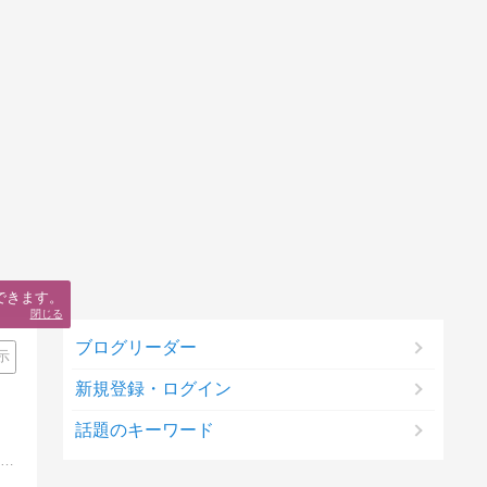
できます。
閉じる
ブログリーダー
示
新規登録・ログイン
話題のキーワード
ゲーミングPC、BTOパソコン、そしてクリエイター向けPC―それぞれのニーズに合った最適な選択肢を紹介するブログ。ハイエンドの性能からコストパフォーマンスまで幅広い視点で解説し、読者の皆様が理想のPCを見つけるお手伝いをします。