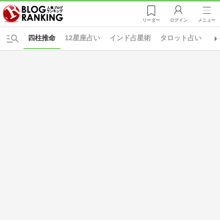
リーダー
ログイン
メニュー
四柱推命
12星座占い
インド占星術
タロット占い
九