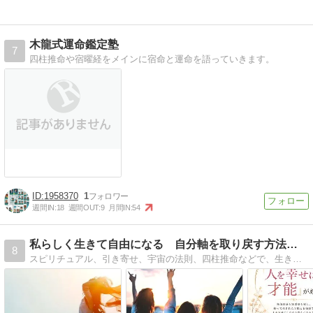
木龍式運命鑑定塾
7
四柱推命や宿曜経をメインに宿命と運命を語っていきます。
1958370
1
週間IN:
18
週間OUT:
9
月間IN:
54
私らしく生きて自由になる 自分軸を取り戻す方法【京都 関西】
8
スピリチュアル、引き寄せ、宇宙の法則、四柱推命などで、生きやすくなるヒントをお伝えし、もやもやした人生に変化をおこします。