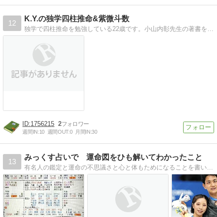
K.Y.の独学四柱推命&紫微斗数
12
独学で四柱推命を勉強している22歳です。小山内彰先生の著書を主に日々勉強しています。四柱推命と紫微斗数の研究を通じていろいろ伝えていきたいと思います。
1756215
2
週間IN:
10
週間OUT:
0
月間IN:
30
みっくす占いで 運命図をひも解いてわかったこと
13
有名人の鑑定と運命の不思議さと心と体もためになることを書いています。