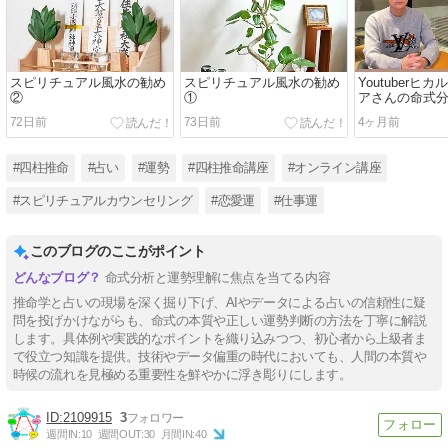
スピリチュアル風水の勧め
スピリチュアル風水の勧め
Youtuberヒ
②
①
アさんの命式
72日前
73日前
4ヶ月前
#四柱推命
#占い
#運勢
#四柱推命講座
#オンライン講座
#スピリチュアルカウンセリング
#恋愛運
#仕事運
このブログのここがポイント
命式分析と運勢理解に焦点を当てる内容
推命学と占いの現場を深く掘り下げ、AIやデータによる占いの信頼性に疑
問を投げかけながらも、命式の本質や正しい運勢判断の方法を丁寧に解説
します。具体例や実践的なポイントを織り込みつつ、初心者から上級者ま
で役立つ知識を提供。技術やデータ偏重の時代においても、人間の本質や
時候の流れを見極める重要性を鮮やかに浮き彫りにします。
2109915
3
週間IN:
10
週間OUT:
30
月間IN:
40