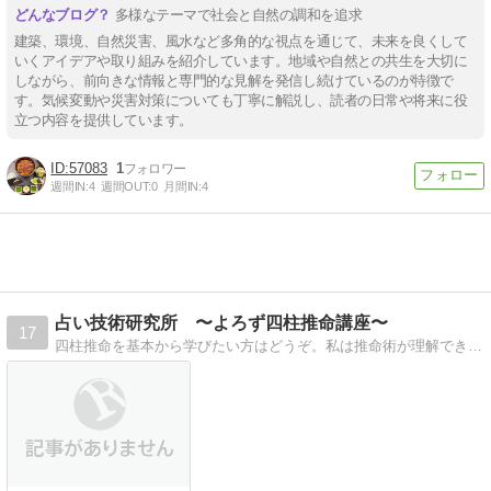
多様なテーマで社会と自然の調和を追求
建築、環境、自然災害、風水など多角的な視点を通じて、未来を良くして
いくアイデアや取り組みを紹介しています。地域や自然との共生を大切に
しながら、前向きな情報と専門的な見解を発信し続けているのが特徴で
す。気候変動や災害対策についても丁寧に解説し、読者の日常や将来に役
立つ内容を提供しています。
57083
1
週間IN:
4
週間OUT:
0
月間IN:
4
占い技術研究所 〜よろず四柱推命講座〜
17
四柱推命を基本から学びたい方はどうぞ。私は推命術が理解できませんでした。基本を身に付けるとブログ内の判断力が養えます。