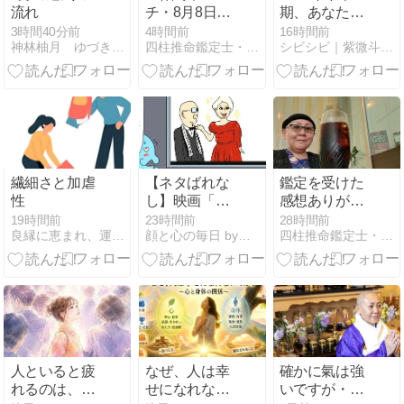
流れ
チ・8月8日今
期、あなたの
日で14年だっ
運勢はここか
3時間40分前
4時間前
16時間前
神林柚月 ゆづきブログ
四柱推命鑑定士・尼僧 愛真
シビシビ｜紫微斗数占いで読む人生の地図
た！
ら変わる。流
年の後半を読
む3つのポイ
ント
繊細さと加虐
【ネタばれな
鑑定を受けた
性
し】映画「プ
感想ありがと
ラダを着た悪
うございます
19時間前
23時間前
28時間前
良縁に恵まれ、運気に愛される鑑定書
顔と心の毎日 by表こころ
四柱推命鑑定士・尼僧 愛真
魔2」の感想
と分析【絵と
文】
人といると疲
なぜ、人は幸
確かに氣は強
れるのは、弱
せになれない
いですが・皆