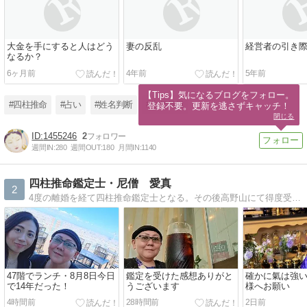
大金を手にすると人はどう
妻の反乱
経営者の引き
なるか？
6ヶ月前
4年前
5年前
【Tips】気になるブログをフォロー。

#四柱推命
#占い
#姓名判断
#生年月日
登録不要。更新を逃さずキャッチ！
閉じる
1455246
2
週間IN:
280
週間OUT:
180
月間IN:
1140
四柱推命鑑定士・尼僧 愛真
2
4度の離婚を経て四柱推命鑑定士となる。その後高野山にて得度受戒、徳島平等寺で100日間の四度加行を無魔成満後高野山にて伝法灌頂入壇。阿闍梨位、教師試補の僧階を授かり僧侶となり現在も日々鑑定をさせて頂きながら密教修行に励んでおります
47階でランチ・8月8日今日
鑑定を受けた感想ありがと
確かに氣は強
で14年だった！
うございます
様へお願い
4時間前
28時間前
2日前