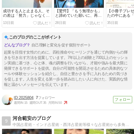
成功する人と止まる人、そ
【驚愕】「もう無理かも」
【小冊子プレ
の差は「努力」じゃなく〇
と諦めていた願いに、再び
たの中にある
〇！
チャンスが巡ってきた理由
する才能」を
13日前
28日前
35日前
このブログのここがポイント
自己理解と変化を促す個別サポート
起業を目指す女性のために、四柱推命やヒーリングを通じて内側からの輝
きを引き出す方法を提案しています。7年以上の経験と700以上のセッショ
ン実績に基づき、心と体、魂の調整を行いながら、才能や強みを最大限に
発揮できるサポートを提供。自分の可能性を開花させるための具体的なツ
ールや体験セッションを紹介し、自信と豊かさを手に入れるための気づき
を促します。人生を変える第一歩を踏み出したい人に向けた、実践的な情
報と温かいメッセージを伝えています。
2025804
7
週間IN:
15
週間OUT:
35
月間IN:
50
河合範安のブログ
9
中国占星術・インド占星術・西洋占星術等様々な占星術から多角的に分析・予測致します。よろしくお願い致します。