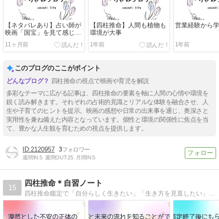
【ネタバレあり】占い師が
【四柱推命】人間も植物も
営業経験から
映画「国宝」を見て感じた
環境が大事
こと
11ヶ月前
1年前
1年前
このブログのここがポイント
四柱推命の視点で映画や育児を解説
多彩なテーマに広がる記事は、四柱推命の要素を軸に人間の心情や環境を
鋭く読み解きます。それぞれの占術的見識とリアルな体験を融合させ、人
生や子育てのヒントを提示。映画の感想や日常の出来事を通じ、奥深さと
実用性を兼ね備えた内容となっています。個性と環境の関係性に焦点を当
て、豊かな人生観を育むための視点を提供します。
2120957
3
週間IN:
5
週間OUT:
25
月間IN:
5
四柱推命＊自習ノート
15
四柱推命鑑定で「自分らしく生きたい」「生き方を見直したい」をお手伝い。天から与えられた「個性」を活かす対策や具体的な方法を わかりやすく伝える、をモットーに、著名人の鑑定事例などを通してお話ししています。