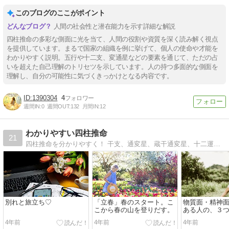
このブログのここがポイント
人間の社会性と潜在能力を示す詳細な解説
四柱推命の多彩な側面に光を当て、人間の役割や資質を深く読み解く視点
を提供しています。まるで国家の組織を例に挙げて、個人の使命や才能を
わかりやすく説明。五行や十二支、変通星などの要素を通じて、ただの占
いを超えた自己理解のトリセツを示しています。人の持つ多面的な側面を
理解し、自分の可能性に気づくきっかけとなる内容です。
1390304
4
週間IN:
0
週間OUT:
132
月間IN:
12
わかりやすい四柱推命
21
四柱推命を分かりやすく！ 干支、通変星、蔵干通変星、十二運勢、天中殺等の星の活かし方を書いています。
別れと旅立ち♡
「立春」春のスタート。こ
物質面・精神
こから春の山を登りだす。
ある人の、３
4年前
4年前
4年前