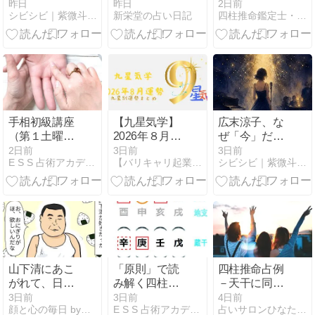
いからじゃな
のか？ ～心と
様へお願い
昨日
昨日
2日前
シビシビ｜紫微斗数占いで読む人生の地図
新栄堂の占い日記
四柱推命鑑定士・尼僧 愛真
い。命盤にそ
身体の関係か
う書いてある
ら見えてく
だけ
る、本当の幸
福～
手相初級講座
【九星気学】
広末涼子、な
（第１土曜コ
2026年８月運
ぜ「今」だっ
ース 百歩先
勢九星別まと
たのか｜2026
2日前
3日前
3日前
E S S 占術アカデミーブログ
【バリキャリ起業女子の占い活用術】お金・仕事を引き寄せる方法
シビシビ｜紫微斗数占いで読む人生の地図
生）募集のご
め
年の命盤に答
案内
えが書いてあ
った【紫微斗
数】
山下清にあこ
「原則」で読
四柱推命占例
がれて、日本
み解く四柱推
－天干に同じ
全国旅の漫画
命講座＜性格
陰干が３つ…
3日前
3日前
4日前
顔と心の毎日 by表こころ
E S S 占術アカデミーブログ
占いサロンひなた四柱推命ブログ
編・運勢編＞
元モーニング