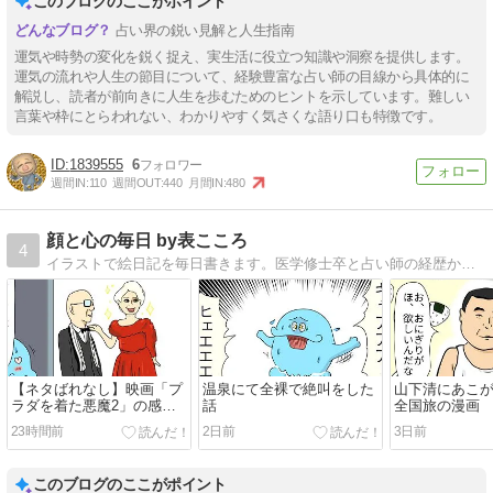
このブログのここがポイント
占い界の鋭い見解と人生指南
運気や時勢の変化を鋭く捉え、実生活に役立つ知識や洞察を提供します。
運気の流れや人生の節目について、経験豊富な占い師の目線から具体的に
解説し、読者が前向きに人生を歩むためのヒントを示しています。難しい
言葉や枠にとらわれない、わかりやすく気さくな語り口も特徴です。
1839555
6
週間IN:
110
週間OUT:
440
月間IN:
480
顔と心の毎日 by表こころ
4
イラストで絵日記を毎日書きます。医学修士卒と占い師の経歴から日々のお役立ち情報をまとめます。
【ネタばれなし】映画「プ
温泉にて全裸で絶叫をした
山下清にあこ
ラダを着た悪魔2」の感想
話
全国旅の漫画
と分析【絵と文】
23時間前
2日前
3日前
このブログのここがポイント