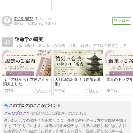
1519872
1
週間IN:
1
週間OUT:
3
月間IN:
1
運命学の研究
18
大阪（梅田、新大阪、心斎橋、江坂、石切）でプロの易者として活動しています。運勢を開く方法を皆さんにお伝えしています。
うちの町からも本屋さんが
天赦日のお参り（参加者募
電車のトラブ
消えました
集）
17日前
30日前
38日前
このブログのここがポイント
実践的視点と誠実さへのこだわり
占い師としての誠実さを追求しつつ、多彩な占術の考え方や実践例を掘り
下げて紹介しています。著者の武部泰莞氏は、長年の経験に基づき、占術
の本質や人間の生き方に根ざした考え方を説き、読者に新たな視点を提