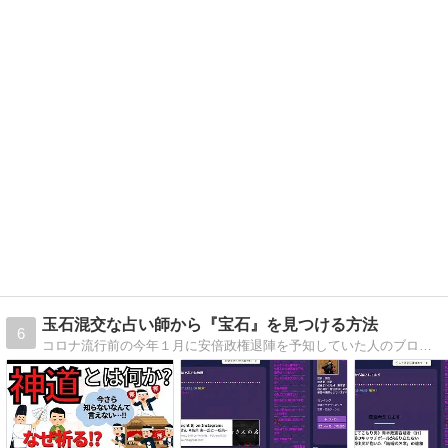
玉石混交な占い師から『宝石』を見つける方法
6
コロナ流行前の今年１月に安倍政権退陣を予知していた人のブログ。【占い kougetsu】はエセ右翼洗脳カルト『にゃおんの大放言』と同一人物。彼の占い教室は「おしゃべりエセ右翼洗脳サロン」です。ご確認ください。