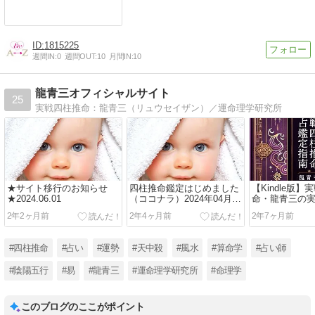
1815225
週間IN:
0
週間OUT:
10
月間IN:
10
龍青三オフィシャルサイト
25
実戦四柱推命：龍青三（リュウセイザン）／運命理学研究所
★サイト移行のお知らせ
四柱推命鑑定はじめました
【Kindle版
★2024.06.01
（ココナラ）2024年04月29
命・龍青三の実
日(月)
理屈は外れる
2年2ヶ月前
2年4ヶ月前
2年7ヶ月前
#四柱推命
#占い
#運勢
#天中殺
#風水
#算命学
#占い師
#陰陽五行
#易
#龍青三
#運命理学研究所
#命理学
このブログのここがポイント