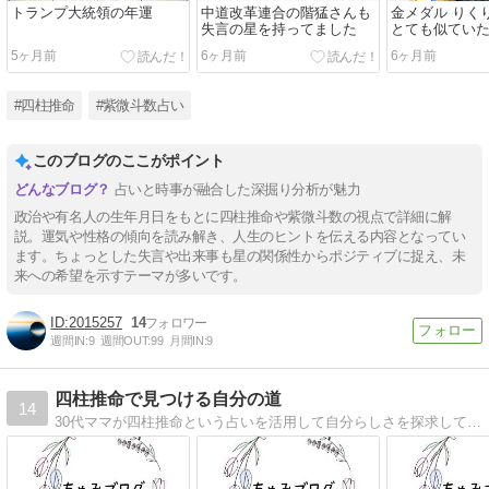
トランプ大統領の年運
中道改革連合の階猛さんも
金メダル りく
失言の星を持ってました
とても似ていた
5ヶ月前
6ヶ月前
6ヶ月前
#四柱推命
#紫微斗数占い
このブログのここがポイント
占いと時事が融合した深掘り分析が魅力
政治や有名人の生年月日をもとに四柱推命や紫微斗数の視点で詳細に解
説。運気や性格の傾向を読み解き、人生のヒントを伝える内容となってい
ます。ちょっとした失言や出来事も星の関係性からポジティブに捉え、未
来への希望を示すテーマが多いです。
2015257
14
週間IN:
9
週間OUT:
99
月間IN:
9
四柱推命で見つける自分の道
14
30代ママが四柱推命という占いを活用して自分らしさを探求していく冒険記みたいなものです。子育てでいっぱいいっぱいになって自分らしさを見失っている人〜！自分や子供に向いていることが知りたい人〜！一緒に冒険しましょう♪