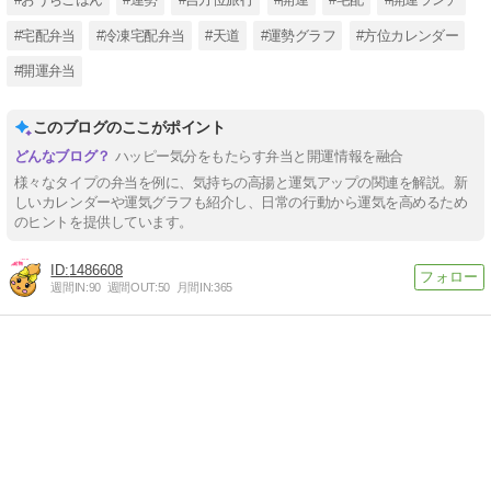
#宅配弁当
#冷凍宅配弁当
#天道
#運勢グラフ
#方位カレンダー
#開運弁当
このブログのここがポイント
ハッピー気分をもたらす弁当と開運情報を融合
様々なタイプの弁当を例に、気持ちの高揚と運気アップの関連を解説。新
しいカレンダーや運気グラフも紹介し、日常の行動から運気を高めるため
のヒントを提供しています。
1486608
週間IN:
90
週間OUT:
50
月間IN:
365