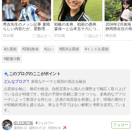
秀吉先生のメッシ記事 素晴
戦略の名将、戦術の愚将、
2034年2月南
らしい内容だが、度数理論
森保一と山本五十六につい
静岡県在住の
の欠如
て
動産運
21日前
27日前
60日前
#占星術
#四柱推命
#占い
#西洋占星術
#インド占星術
#紫微斗数
このブログのここがポイント
多様なテーマと個別の視点を融合
占星術を軸に、株式や政治、自然災害から個人の運勢まで幅広く取り上げ
ている点が特徴です。特定の予測や見解に基づきつつも、多角的なアプロ
ーチによって奥深さを持たせ、読者の知見欲を刺激します。情報の裏付け
や戦略的視座も盛り込み、単なる予言ではない解釈と考察を追究していま
す。
2135736
4
週間IN:
12
週間OUT:
22
月間IN:
44