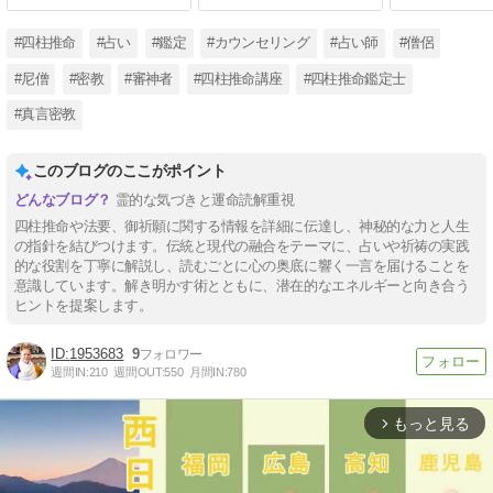
#四柱推命
#占い
#鑑定
#カウンセリング
#占い師
#僧侶
#尼僧
#密教
#審神者
#四柱推命講座
#四柱推命鑑定士
#真言密教
このブログのここがポイント
霊的な気づきと運命読解重視
四柱推命や法要、御祈願に関する情報を詳細に伝達し、神秘的な力と人生
の指針を結びつけます。伝統と現代の融合をテーマに、占いや祈祷の実践
的な役割を丁寧に解説し、読むごとに心の奥底に響く一言を届けることを
意識しています。解き明かす術とともに、潜在的なエネルギーと向き合う
ヒントを提案します。
1953683
9
週間IN:
210
週間OUT:
550
月間IN:
780
もっと見る
arrow_forward_ios