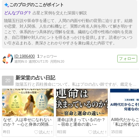
このブログのここがポイント
占星と実例を交えた深掘り解説
陰陽五行説や算命学を通じて、人間の内面や行動の背景に迫ります。結婚
や恋愛、対人関係、人生の転機など、実際の有名人例を用いて解き明かす
ことで、体系的かつ具体的な理解を促進。繊細な心理や性格の傾向を見抜
き、自己理解や対人のヒントを得るきっかけを提供します。読者がついつ
い引き込まれる、奥深さとわかりやすさを兼ね備えた内容です。
1986400
1
週間IN:
0
週間OUT:
170
月間IN:
20
新栄堂の占い日記
20
陰陽五行と四柱推命について。私はプロの占い師ですが、鑑定をしながら日頃感じる事…を書いております。
なぜ、人は幸せになれない
運命は決まっているのか？
AI時代だから
のか？ ～心と身体の関係か
～宿命と運命の違い～
「私は何者な
ら見えてくる、本当の幸福
昨日
8日前
15日前
～