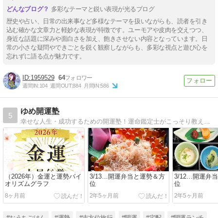
多彩なテーマと鋭い表現が光るブログ
歴史や占い、日常の出来事など多様なテーマを扱いながらも、読者を引き
込む確かな文章力と軽妙な表現が特徴です。ユーモアや皮肉を交えつつ、
身近な話題に深みや面白さを加え、飽きさせない内容となっています。日
常の小さな疑問やできごとを鋭く観察しながらも、多彩な視点と遊び心を
忘れずに語る点が魅力です。
1959529
64
週間IN:
104
週間OUT:
884
月間IN:
586
ゆめ開運塾
5
幸せな人生・成功するための開運塾！運命鑑定士がこっそり教える幸せ人生計画や成功するための法則の秘訣を公開します！
（2026年）金運と運勢バイ
3/13…開運弁当と運勢＆方
3/12…開運弁
オリズムグラフ
位
位
8ヶ月前
2年5ヶ月前
2年5ヶ月前
#おうちごはん
#運勢
#吉方位旅行
#開運
#宅配
#開運ランチ