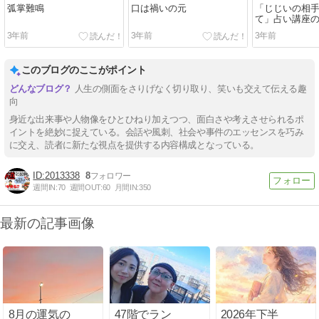
弧掌難鳴
口は禍いの元
「じじいの相
て」占い講座
炎上（棒読）
3年前
3年前
3年前
このブログのここがポイント
人生の側面をさりげなく切り取り、笑いも交えて伝える趣
向
身近な出来事や人物像をひとひねり加えつつ、面白さや考えさせられるポ
イントを絶妙に捉えている。会話や風刺、社会や事件のエッセンスを巧み
に交え、読者に新たな視点を提供する内容構成となっている。
2013338
8
週間IN:
70
週間OUT:
60
月間IN:
350
最新の記事画像
8月の運気の
47階でラン
2026年下半