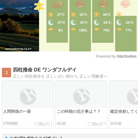
Powered by 
GliaStudios
Mute
四柱推命 DE ワンダフルデイ
3
正しい四柱推命を 正しい占い師から 正しい理解者へ
人間関係の一新
この時期の厄介事は？？
鑑定依頼して
27時間前
4日前
10日前