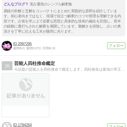
実占重視のシンプル解釈集
易経の卦解と爻解をコンパクトにまとめた実践的な資料を紹介していま
す。初心者向きではなく、現場で役立つ解釈のコツや哲理を理解できる内
容です。占術を学ぶ上で必要な思想と具体的な技術の融合を目指し、長年
の経験に裏打ちされた解釈を展開しています。難解さを排除し、占いの奥
深さを丁寧に伝える工夫が随所に光ります。
2097295
週間IN:
0
週間OUT:
0
月間IN:
10
芸能人四柱推命鑑定
26
今話題の芸能人を四柱推命で鑑定します。四柱推命は最強の帝王学として的中率の高い統計学です。
1794264