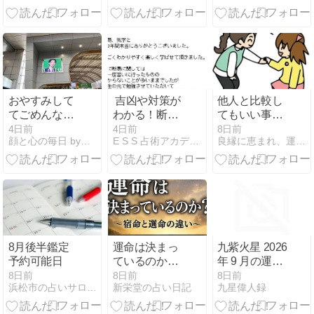
（第２土曜午
娘・後藤真希
後コース）募
さんの命式
集のご案内
おやすみして
吉凶や対策が
他人と比較し
てごめんなさ
わかる！断易
てもいい事は
い
〔五行易〕講
1ミリもない
4日前
4日前
8日前
顔と心の毎日 by表こころ
E S S 占術アカデミーブログ
良縁に恵まれ、運気に愛される鑑定書
座＜基礎編＞
（第３土曜夕
方コース）募
集のご案内
8月後半鑑定
運命は決まっ
九紫火星 2026
予約可能日
ているのか？
年 9 月の運勢
～宿命と運命
｜火が風に乗
8日前
8日前
8日前
浜松市の占いサロン心地居
新栄堂の占い日記
九星偉人録
の違い～
り、縁が広が
る月