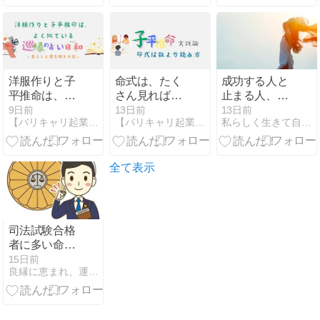
洋服作りと子
命式は、たく
成功する人と
平推命は、よ
さん見れば読
止まる人、そ
く似ている
めるようにな
の差は「努
9日前
13日前
13日前
【バリキャリ起業女子の占い活用術】お金・仕事を引き寄せる方法
【バリキャリ起業女子の占い活用術】お金・仕事を引き寄せる方法
私らしく生きて自由になる 自分軸を取り戻す方法【京都 関西】
るのでしょう
力」じゃなく
か？
〇〇！
全て表示
司法試験合格
者に多い命式
は？
15日前
良縁に恵まれ、運気に愛される鑑定書