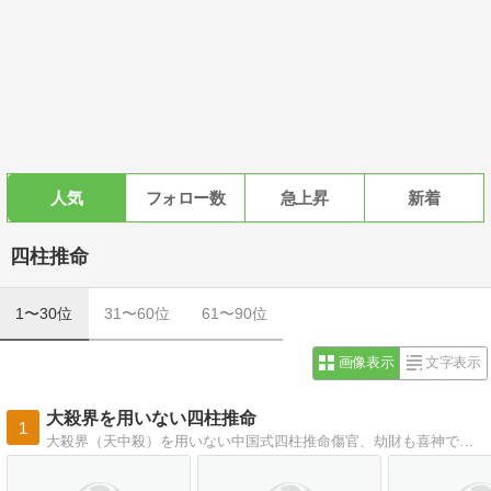
人気
フォロー数
急上昇
新着
四柱推命
1〜30位
31〜60位
61〜90位
画像表示
文字表示
大殺界を用いない四柱推命
1
大殺界（天中殺）を用いない中国式四柱推命傷官、劫財も喜神であれば歓迎すべきです