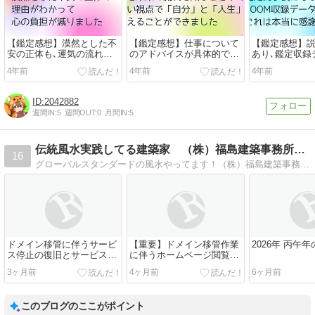
【鑑定感想】漠然とした不
【鑑定感想】仕事について
【鑑定感想】
安の正体も､運気の流れに
のアドバイスが具体的です
あり､鑑定収録
原因があるとわかり心の負
ぐに行動に移す勇気をもら
習もできて本
4年前
4年前
4年前
担が減りました
いました！
す！
2042882
週間IN:
5
週間OUT:
0
月間IN:
5
伝統風水実践してる建築家 （株）福島建築事務所Blog
16
グローバルスタンダードの風水やってます！（株）福島建築事務所玄空飛星派風水と四柱推命といった風水プログラムで空間と個人を総合的に豊かにプロデュースします
ドメイン移管に伴うサービ
【重要】ドメイン移管作業
2026年 丙午
ス停止の復旧とサービス再
に伴うホームページ閲覧お
開のお知らせ
よびメール送受信の一時停
3ヶ月前
4ヶ月前
6ヶ月前
止について
このブログのここがポイント