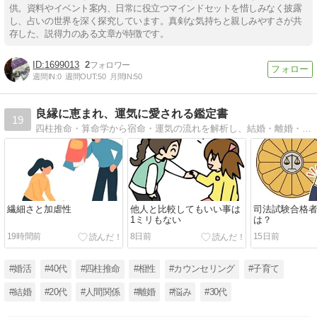
供。資料やイベント案内、日常に役立つマインドセットを惜しみなく披露
し、占いの世界を深く探究しています。真剣な気持ちと親しみやすさが共
存した、説得力のある文章が特徴です。
1699013
2
週間IN:
0
週間OUT:
50
月間IN:
50
良縁に恵まれ、運気に愛される鑑定書
19
四柱推命・算命学から宿命・運気の流れを解析し、結婚・離婚・不倫・子育て問題 魂が納得する解決策をお伝えします。
繊細さと加虐性
他人と比較してもいい事は
司法試験合格
1ミリもない
は？
19時間前
8日前
15日前
#婚活
#40代
#四柱推命
#相性
#カウンセリング
#子育て
#結婚
#20代
#人間関係
#離婚
#悩み
#30代