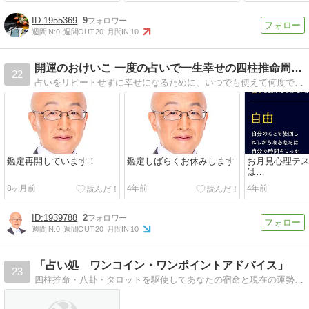
1955369
9
週間IN:
0
週間OUT:
20
月間IN:
10
開運のおけいこ 一度の占いで一生幸せの四柱推命周利庵のブログ
22
占いをリピートせずに幸せになるために、いつでも使えて何度でも繰り返せる開運のヒント。幸せや運勢について考えてみたたことを書きとめます。
鑑定再開しています！
鑑定しばらくお休みします
お月見心理テ
は…
8ヶ月前
4年前
4年前
1939788
2
週間IN:
0
週間OUT:
20
月間IN:
10
「占い処 ワンコイン・ワンポイントアドバイス」
23
四柱推命・八卦・タロットを駆使してあなたの宿命と現在の運勢将来の展望を占います。鑑定項目一件につき５００円で判断。お得な総合判断（４千円）もご用意しております。