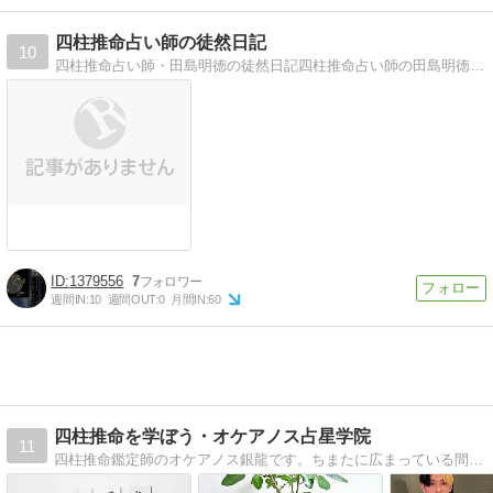
四柱推命占い師の徒然日記
10
四柱推命占い師・田島明徳の徒然日記四柱推命占い師の田島明徳が、日々の出来事を四柱推命的解釈を交えながら徒然に綴る。
1379556
7
週間IN:
10
週間OUT:
0
月間IN:
60
四柱推命を学ぼう・オケアノス占星学院
11
四柱推命鑑定師のオケアノス銀龍です。ちまたに広まっている間違いだらけの四柱推命から卒業して「陰陽五行論に基づいた本来の推命学」を学んでみませんか？オンライン受講＆占い鑑定をお受けになりたい方はお気軽にどうぞ。