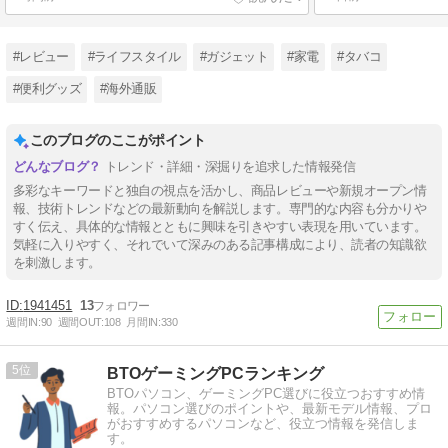
#レビュー
#ライフスタイル
#ガジェット
#家電
#タバコ
#便利グッズ
#海外通販
このブログのここがポイント
トレンド・詳細・深掘りを追求した情報発信
多彩なキーワードと独自の視点を活かし、商品レビューや新規オープン情
報、技術トレンドなどの最新動向を解説します。専門的な内容も分かりや
すく伝え、具体的な情報とともに興味を引きやすい表現を用いています。
気軽に入りやすく、それでいて深みのある記事構成により、読者の知識欲
を刺激します。
1941451
13
週間IN:
90
週間OUT:
108
月間IN:
330
5
BTOゲーミングPCランキング
BTOパソコン、ゲーミングPC選びに役立つおすすめ情
報。パソコン選びのポイントや、最新モデル情報、プロ
がおすすめするパソコンなど、役立つ情報を発信しま
す。