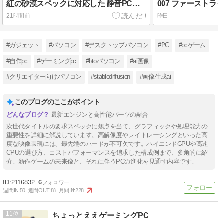
紅の砂漠スペックに対応した 静音PCは組めるのか？
21時間前
昨日
#ガジェット
#パソコン
#デスクトップパソコン
#PC
#pcゲーム
#自作pc
#ゲーミングpc
#btoパソコン
#ai画像
#クリエイター向けパソコン
#stablediffusion
#画像生成ai
このブログのここがポイント
最新エンジンと高性能パーツの融合
次世代タイトルの要求スペックに焦点を当て、グラフィックや処理能力の
重要性を詳細に解説しています。高解像度やレイトレーシングといった高
度な映像表現には、最先端のハードが不可欠です。ハイエンドGPUや高速
CPUの選び方、コストパフォーマンスを追求した構成例まで、多角的に紹
介。新作ゲームの未来像と、それに伴うPCの進化を見通す内容です。
2116832
6
週間IN:
50
週間OUT:
88
月間IN:
228
11
ちょっとええゲーミングPC