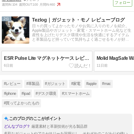
週間IN:
104
週間OUT:
100
月間IN:
460
2
Tezlog｜ガジェット・モノ レビューブログ
日々の買ってよかったモノやお気に入りのモノを紹介。
Apple製品やガジェット・家電・スマートホーム化など生
産性を上げたりデスク環境や生活を快適にするアイテム
と革製品など持っていて気持ちよく過ごせるモノが好
き。レビューのご依頼募集中。
ESR Pulse Lite マグネットケース レビュー。ロック機能搭載。細かな魅力詰まって2000円台 AirPods Pro 3 ケース。
6日前
11日前
#レビュー
#革製品
#ガジェット
#家電
#apple
#mac
#iphone
#ipad
#デスク環境
#スマートホーム
#買ってよかったもの
このブログのここがポイント
厳選素材と革新技術が光る製品群
多彩なガジェットやアクセサリーを深掘りし、それぞれのこだわりや使い