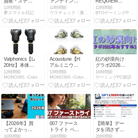
資産・ステー
ァンディン
REQUIEM対
カスタマイ
ブルコイン課
グ】スマホの
応ゲーミング
12時間前
12時間前
12時間前
ズ」を特徴と
夢スマイル日記
ウラチェック〔裏チェック〕
BTOゲーミングPCランキング
が誕生
背面に貼るだ
PC 30万円以
し、ホールエ
けの高品質ミ
下で買える
フェクト式ス
ラー「MUSE
か？
ティックやマ
Mirror」がクラ
イクロスイッ
ウドファンデ
チ、背面4ボ
ィング開始
タン、専用連
射ボタン
Valphonics【LANDER
Acoustune【HS2000Air】
紅の砂漠向け
「TURBO-Z」
20Hz】本体後
アルミニウム
グラボ2026年
など、ゲーム
部にヘルムホ
と樹脂を組み
おすすめ3選
プレイを支え
12時間前
13時間前
16時間前
MONO365 -Color your days-
MONO365 -Color your days-
ゲーミングPC探訪
ルツ共鳴器を
合わせた新筐
る多彩な機能
組み込むこと
体と、新開発
を備えた有線
で、耳を密閉
音響チャンバ
コントローラ
しない開放型
ー「ACT09」
ー
でありながら
により、力強
豊かな低域再
く精細なサウ
生を狙ったイ
ンドと快適な
ントラコンカ
装着感を両立
【2026年】買
007 ファース
【簡単】デー
型イヤホン
した有線イヤ
ってよかった
トライト ベン
タを消さずに
ホン
ガジェット8
チマーク
MBRからGPT
16時間前
16時間前
20時間前