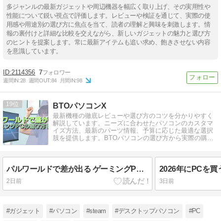
多ジャンルの最新ガジェットや周辺機器を幅広く取り上げ、その実用性や
性能について鋭い視点で評価します。レビューや検証を通じて、実際の使
用感や用途別の選び方に焦点を当て、読者の理解と興味を刺激します。情
報の裏付けと詳細な比較を交えながら、新しいガジェットの魅力と選び方
のヒントを提案します。常に最新アイテムも追い求め、飽きさせない内容
を意識しています。
2114356
7
週間IN:
28
週間OUT:
84
月間IN:
98
19
BTOパソコンX
最新機種の徹底レビューや選び方のコツを分かりやすく
解説しています。ニーズに合わせたパソコンのカスタマ
イズ方法、最新のパーツ情報、予算に応じた最適な選択
肢を提供します。BTOパソコンの選び方から実際の購入
まで、詳細にわたってサポートします。
パルワールドで差が出る ゲーミングPCの選び方を解説
2日前
3日前
#ガジェット
#パソコン
#steam
#デスクトップパソコン
#PC