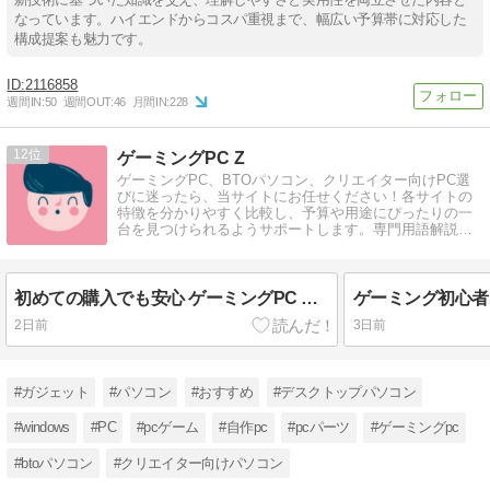
なっています。ハイエンドからコスパ重視まで、幅広い予算帯に対応した
構成提案も魅力です。
2116858
週間IN:
50
週間OUT:
46
月間IN:
228
12
ゲーミングPC Z
ゲーミングPC、BTOパソコン、クリエイター向けPC選
びに迷ったら、当サイトにお任せください！各サイトの
特徴を分かりやすく比較し、予算や用途にぴったりの一
台を見つけられるようサポートします。専門用語解説付
きで、初心者の方でも安心です。
初めての購入でも安心 ゲーミングPC どこで買うか解説
2日前
3日前
#ガジェット
#パソコン
#おすすめ
#デスクトップパソコン
#windows
#PC
#pcゲーム
#自作pc
#pcパーツ
#ゲーミングpc
#btoパソコン
#クリエイター向けパソコン