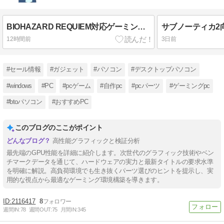
BIOHAZARD REQUIEM対応ゲーミングPC 30万円以下で買えるか？
12時間前
3日前
#セール情報
#ガジェット
#パソコン
#デスクトップパソコン
#windows
#PC
#pcゲーム
#自作pc
#pcパーツ
#ゲーミングpc
#btoパソコン
#おすすめPC
このブログのここがポイント
高性能グラフィックと検証分析
最先端のGPU性能を詳細に紹介します。次世代のグラフィック技術やベン
チマークデータを通じて、ハードウェアの実力と最新タイトルの要求水準
を明確に解説。高負荷環境でも生き抜くパーツ選びのヒントを提示し、実
用的な視点から最適なゲーミング環境構築を導きます。
2116417
8
週間IN:
78
週間OUT:
75
月間IN:
345