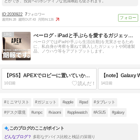
とができ、投資へのポジティブな意識喚起も促されます。
2030922
7
週間IN:
28
週間OUT:
43
月間IN:
126
18
ぺーログ - iPadと手ぶらを愛するガジェットブログ
ぺーログではiPadや手ぶら生活(出勤)を充実させるため
に、私自身が考察を重ねて購入したガジェットや関連製
品、ノウハウ等をアプトプットします。
【PS5】APEXでロビーに置いていかれる原因はNURO光｜Deco X50＋レンタルVPSで解決
10日前
14日前
#ミニマリスト
#ガジェット
#apple
#ipad
#タブレット
#デスク環境
#umpc
#xiaomi
#applewatch
#ASUS
#galaxy
このブログのここがポイント
多彩なデバイス比較と検証の深堀り