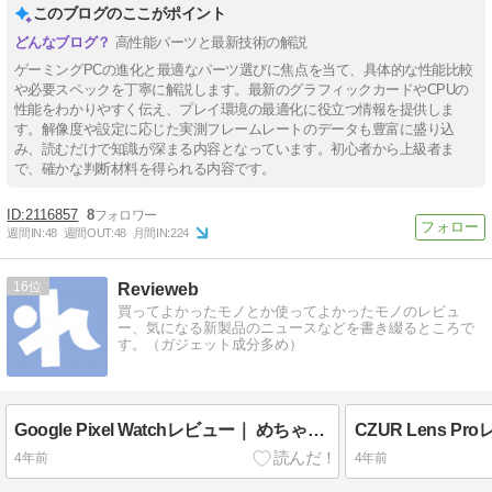
このブログのここがポイント
高性能パーツと最新技術の解説
ゲーミングPCの進化と最適なパーツ選びに焦点を当て、具体的な性能比較
や必要スペックを丁寧に解説します。最新のグラフィックカードやCPUの
性能をわかりやすく伝え、プレイ環境の最適化に役立つ情報を提供しま
す。解像度や設定に応じた実測フレームレートのデータも豊富に盛り込
み、読むだけで知識が深まる内容となっています。初心者から上級者ま
で、確かな判断材料を得られる内容です。
2116857
8
週間IN:
48
週間OUT:
48
月間IN:
224
16
Revieweb
買ってよかったモノとか使ってよかったモノのレビュ
ー、気になる新製品のニュースなどを書き綴るところで
す。（ガジェット成分多め）
Google Pixel Watchレビュー｜ めちゃかわデザインでなんかいい感じのスマートウォッチ
4年前
4年前