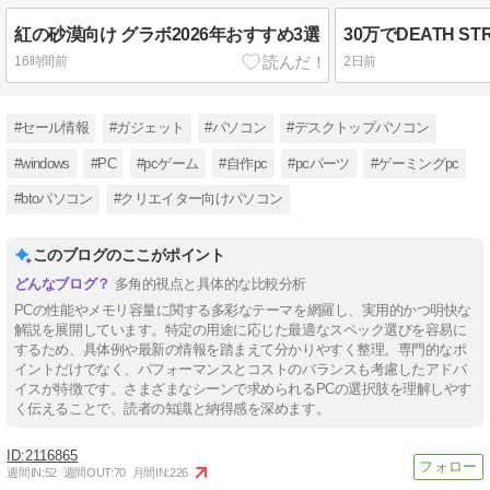
紅の砂漠向け グラボ2026年おすすめ3選
16時間前
2日前
#セール情報
#ガジェット
#パソコン
#デスクトップパソコン
#windows
#PC
#pcゲーム
#自作pc
#pcパーツ
#ゲーミングpc
#btoパソコン
#クリエイター向けパソコン
このブログのここがポイント
多角的視点と具体的な比較分析
PCの性能やメモリ容量に関する多彩なテーマを網羅し、実用的かつ明快な
解説を展開しています。特定の用途に応じた最適なスペック選びを容易に
するため、具体例や最新の情報を踏まえて分かりやすく整理。専門的なポ
イントだけでなく、パフォーマンスとコストのバランスも考慮したアドバ
イスが特徴です。さまざまなシーンで求められるPCの選択肢を理解しやす
く伝えることで、読者の知識と納得感を深めます。
2116865
週間IN:
52
週間OUT:
70
月間IN:
226