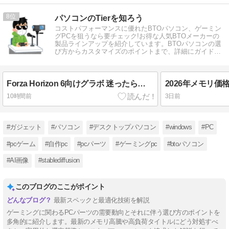
8
パソコンのTierを知ろう
コストパフォーマンスに優れたBTOパソコン、ゲーミン
グPCを狙うなら要チェック!お得な人気BTOメーカーの
製品ラインアップを紹介しています。BTOパソコンの選
び方からカスタマイズのポイントまで、詳細にガイドし
ます。
Forza Horizon 6向けグラボ 迷ったらこの1枚を選べ
10時間前
3日前
#ガジェット
#パソコン
#デスクトップパソコン
#windows
#PC
#pcゲーム
#自作pc
#pcパーツ
#ゲーミングpc
#btoパソコン
#AI画像
#stablediffusion
このブログのここがポイント
最新スペックと最適化技術を解説
ゲーミングに関わるPCパーツの需要動向とそれに伴う選び方のポイントを
多角的に紹介します。最新のメモリ高騰や高負荷タイトルにどう対処すべ