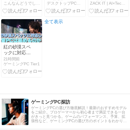
こんなんどうでしょう
デスクトップPCガイド
ZACK IT | AI×Techメディア
選｜ブログ2
DLSS4対応で
へ変換する方
年目が選ぶ一
伸びるのはど
法！
軍ガジェット
れ？
【俺の一軍】
全て表示
紅の砂漠スペ
ックに対応し
た 静音PCは
21時間前
ゲーミングPC Tier1
組めるのか？
7
ゲーミングPC探訪
ゲーミングPCの選び方徹底解説！最新のおすすめモデル
をご紹介。プロゲーマーから初心者まで満足できる一台
がきっと見つかる。ゲームのパフォーマンス、予算、拡
張性など、ゲーミングPCの選び方のポイントをわかりや
すく解説。