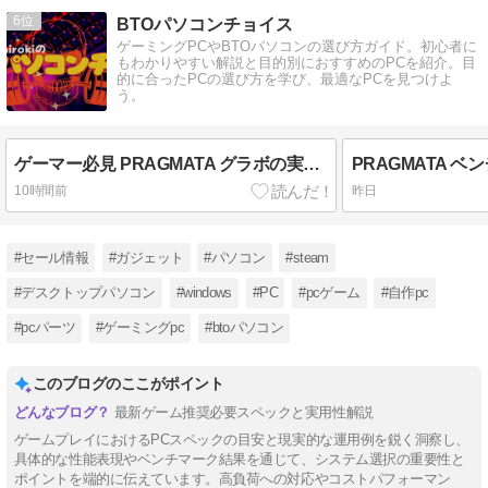
6
BTOパソコンチョイス
ゲーミングPCやBTOパソコンの選び方ガイド。初心者に
もわかりやすい解説と目的別におすすめのPCを紹介。目
的に合ったPCの選び方を学び、最適なPCを見つけよ
う。
ゲーマー必見 PRAGMATA グラボの実力を検証
10時間前
昨日
#セール情報
#ガジェット
#パソコン
#steam
#デスクトップパソコン
#windows
#PC
#pcゲーム
#自作pc
#pcパーツ
#ゲーミングpc
#btoパソコン
このブログのここがポイント
最新ゲーム推奨必要スペックと実用性解説
ゲームプレイにおけるPCスペックの目安と現実的な運用例を鋭く洞察し、
具体的な性能表現やベンチマーク結果を通じて、システム選択の重要性と
ポイントを端的に伝えています。高負荷への対応やコストパフォーマン