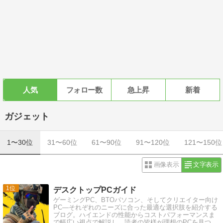
人気
フォロー数
急上昇
新着
ガジェット
1〜30位
31〜60位
61〜90位
91〜120位
121〜150位
画像表示
文字表示
1
デスクトップPCガイド
ゲーミングPC、BTOパソコン、そしてクリエイター向け
PC―それぞれのニーズに合った最適な選択肢を紹介する
ブログ。ハイエンドの性能からコストパフォーマンスま
で幅広い視点で解説し、読者の皆様が理想のPCを見つけ