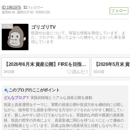
1961976
11
週間IN:
40
週間OUT:
60
月間IN:
150
17
ゴリゴリTV
投資やお金について、有益な情報を発信しています。ま
た、ブログや、買ってよかった物やしてよかった事を発
信しています
【2026年6月末 資産公開】FIREを目指す低年収夫婦の下剋上物語【資産4,100万円突破】
34日前
62日前
このブログのここがポイント
実践的情報とリアルな資産公開を連動
投資と資産運用をテーマに、実際の資産公開や投資方針を継続的に公開し
ながら、低年収でも資産を増やせる方法やコツをわかりやすく解説してい
ます。親しみやすい語り口でありながらも、実践的な内容や最新の資産推
移、投資の哲学の共有により、資産形成に関心を持つ人々にとって価値の
ある情報源となっています。読者は自身の資産状況と比較しながら学ぶこ