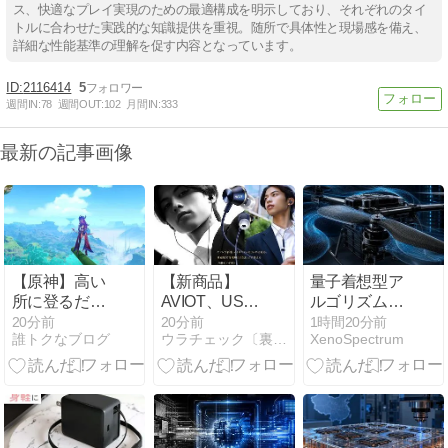
ス、快適なプレイ実現のための最適構成を明示しており、それぞれのタイ
トルに合わせた実践的な知識提供を重視。随所で具体性と現場感を備え、
詳細な性能基準の理解を促す内容となっています。
2116414
5
週間IN:
78
週間OUT:
102
月間IN:
333
最新の記事画像
【原神】高い
【新商品】
量子着想型ア
所に登るだけ
AVIOT、USB
ルゴリズムが
で貰えるアチ
Type-Cイヤホ
3Dプリント製
20分前
20分前
1時間20分前
誰トクなブログ
ウラチェック〔裏チェック〕
XenoSpectrum
ーブメント一
ン「CE-V1」
ドローンプロ
覧！全9ヶ所
「CE-G1」を
ペラの設計工
の場所まと
発表！ハイレ
程へ
め！
ゾ対応＆ノイ
ズキャンセリ
ングモデルも