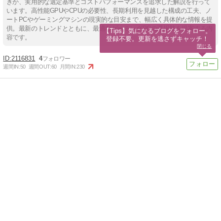
きか、実用的な選定基準とコストパフォーマンスを追求した解説を行って
います。高性能GPUやCPUの必要性、長期利用を見越した構成の工夫、ノ
ートPCやゲーミングマシンの現実的な目安まで、幅広く具体的な情報を提
供。最新のトレンドとともに、最適なゲーミングPCの選択肢を提案する内
【Tips】気になるブログをフォロー。

容です。
登録不要。更新を逃さずキャッチ！
閉じる
2116831
4
週間IN:
50
週間OUT:
60
月間IN:
230