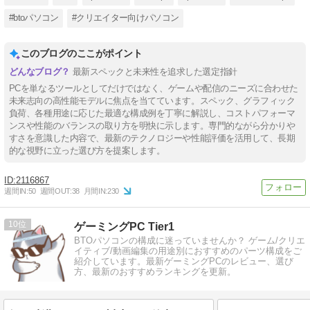
#btoパソコン
#クリエイター向けパソコン
このブログのここがポイント
最新スペックと未来性を追求した選定指針
PCを単なるツールとしてだけではなく、ゲームや配信のニーズに合わせた
未来志向の高性能モデルに焦点を当てています。スペック、グラフィック
負荷、各種用途に応じた最適な構成例を丁寧に解説し、コストパフォーマ
ンスや性能のバランスの取り方を明快に示します。専門的ながら分かりや
すさを意識した内容で、最新のテクノロジーや性能評価を活用して、長期
的な視野に立った選び方を提案します。
2116867
週間IN:
50
週間OUT:
38
月間IN:
230
10
ゲーミングPC Tier1
BTOパソコンの構成に迷っていませんか？ ゲーム/クリエ
イティブ/動画編集の用途別におすすめのパーツ構成をご
紹介しています。最新ゲーミングPCのレビュー、選び
方、最新のおすすめランキングを更新。