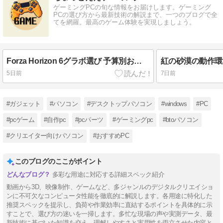
ゲーミングPCの旬な情報をお届けします。ゲーミング
PCの選び方から最新技術の解説まで、一つのブログで全
てを網羅。最高のゲーム体験を実現しましょう。
Forza Horizon 6グラボ選び 予算別おすすめはどれ？
5日前
7日前
#ガジェット
#パソコン
#デスクトップパソコン
#windows
#PC
#pcゲーム
#自作pc
#pcパーツ
#ゲーミングpc
#btoパソコン
#クリエイター向けパソコン
#おすすめPC
このブログのここがポイント
多彩な用途に対応する詳細スペック紹介
動画から3D、映像制作、ゲームなど、多ジャンルのデジタルクリエイショ
ンに不可欠なコンピュータ性能を徹底的に解説します。各用途に特化した
推奨スペックを提示し、負荷や作業効率に直結するポイントを具体的に示
すことで、選び方の迷いを一掃します。多忙な現場の声や実測データ、最
新技術に基づいた知識を交え、理解しやすさと実用性を両立させた内容と