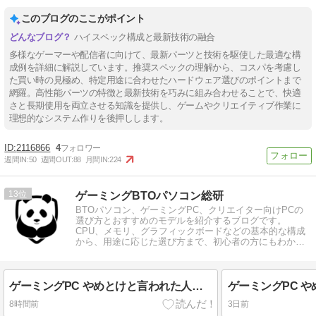
このブログのここがポイント
ハイスペック構成と最新技術の融合
多様なゲーマーや配信者に向けて、最新パーツと技術を駆使した最適な構
成例を詳細に解説しています。推奨スペックの理解から、コスパを考慮し
た買い時の見極め、特定用途に合わせたハードウェア選びのポイントまで
網羅。高性能パーツの特徴と最新技術を巧みに組み合わせることで、快適
さと長期使用を両立させる知識を提供し、ゲームやクリエイティブ作業に
理想的なシステム作りを後押しします。
2116866
4
週間IN:
50
週間OUT:
88
月間IN:
224
13
ゲーミングBTOパソコン総研
BTOパソコン、ゲーミングPC、クリエイター向けPCの
選び方とおすすめのモデルを紹介するブログです。
CPU、メモリ、グラフィックボードなどの基本的な構成
から、用途に応じた選び方まで、初心者の方にもわかり
やすく解説しています。
ゲーミングPC やめとけと言われた人が成功した理由
8時間前
3日前