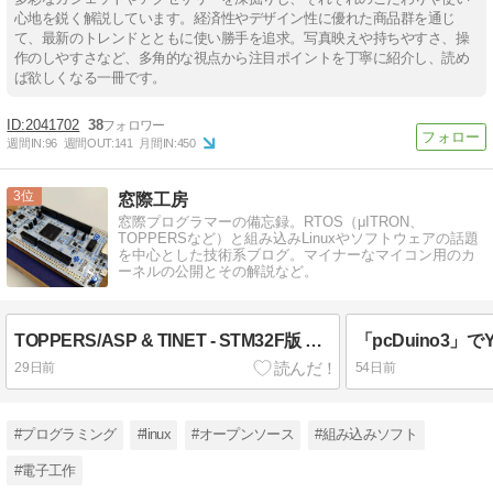
心地を鋭く解説しています。経済性やデザイン性に優れた商品群を通じ
て、最新のトレンドとともに使い勝手を追求。写真映えや持ちやすさ、操
作のしやすさなど、多角的な視点から注目ポイントを丁寧に紹介し、読め
ば欲しくなる一冊です。
2041702
38
週間IN:
96
週間OUT:
141
月間IN:
450
3
窓際工房
窓際プログラマーの備忘録。RTOS（μITRON、
TOPPERSなど）と組み込みLinuxやソフトウェアの話題
を中心とした技術系ブログ。マイナーなマイコン用のカ
ーネルの公開とその解説など。
TOPPERS/ASP & TINET - STM32F版 その１
「pcDuino3」でYo
29日前
54日前
#プログラミング
#linux
#オープンソース
#組み込みソフト
#電子工作