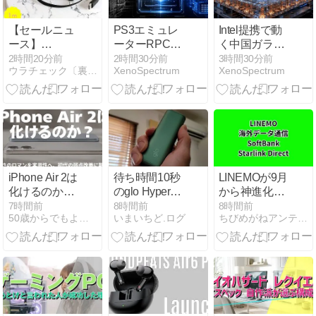
ラインアップ
【セールニュ
PS3エミュレ
Intel提携で動
ース】
ーターRPCS3
く中国ガラス
MOTTERU「楽
が最適化によ
基板網、量産
2時間20分前
2時間30分前
3時間30分前
ウラチェック〔裏チェック〕
XenoSpectrum
XenoSpectrum
天お買い物マ
りArmでの性
前に装置受注
ラソン」開
能向上が進む
が走り出した
催！新商品・
人気商品が最
大約50%OFF
iPhone Air 2は
待ち時間10秒
LINEMOが9月
化けるのか？
のglo Hyper
から神進化！
初代Airの失敗
pro+をレビュ
海外7日無料
7時間前
8時間前
8時間前
50歳からでもよくわかるガジェットの話
いまいちど.ログ
ちびめがねアンテナ｜最新ガジェットのレビューブログ
理由と期待し
ーする｜glo
＆衛星通信の
たい進化を考
Hyper proは大
注意点・手順
察
幅値下げ！
まとめ