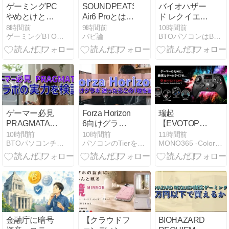
ゲーミングPC
SOUNDPEATS
バイオハザー
やめとけと言
Air6 Proとは？
ド レクイエム
われた人が成
発売日・特
PCスペック
8時間前
9時間前
10時間前
ゲーミングBTOパソコン総研
バビ論
BTOパソコンはBuild To Orderの略
功した理由
徴・前モデル
自作派が選ぶ
との違いまと
構成例
め
ゲーマー必見
Forza Horizon
瑞起
PRAGMATA
6向けグラボ
【EVOTOP
グラボの実力
迷ったらこの
Axis Wired for
10時間前
10時間前
11時間前
BTOパソコンチョイス
パソコンのTierを知ろう
MONO365 -Color your days-
を検証
1枚を選べ
Nintendo
Switch 2】ミ
ニモニターを
搭載し、PCや
専用アプリを
使わずに各種
設定を手元で
完結できる
金融庁に暗号
【クラウドフ
BIOHAZARD
「スマート・