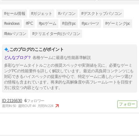
#セール情報
#ガジェット
#パソコン
#デスクトップパソコン
#windows
#PC
#pcゲーム
#自作pc
#pcパーツ
#ゲーミングpc
#btoパソコン
#クリエイター向けパソコン
このブログのここがポイント
各種ゲームに最適な性能基準解説
多彩なゲームタイトルごとの推奨スペックや実測値を元に、必要なゲーミ
ングPCの性能要件を詳しく解説しています。最近の高負荷コンテンツにも
対応できるハイスペックの提案が中心で、特定ゲームに適したパーツ選び
の情報も含まれています。将来的な高解像度や高フレームレートを目指す
方に役立つ内容となっています。
2116630
6
週間IN:
50
週間OUT:
44
月間IN:
224