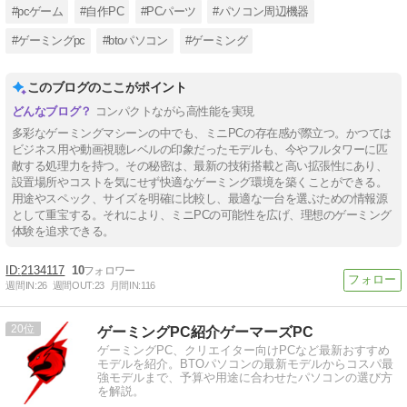
#pcゲーム
#自作PC
#PCパーツ
#パソコン周辺機器
#ゲーミングpc
#btoパソコン
#ゲーミング
このブログのここがポイント
コンパクトながら高性能を実現
多彩なゲーミングマシーンの中でも、ミニPCの存在感が際立つ。かつては
ビジネス用や動画視聴レベルの印象だったモデルも、今やフルタワーに匹
敵する処理力を持つ。その秘密は、最新の技術搭載と高い拡張性にあり、
設置場所やコストを気にせず快適なゲーミング環境を築くことができる。
用途やスペック、サイズを明確に比較し、最適な一台を選ぶための情報源
として重宝する。それにより、ミニPCの可能性を広げ、理想のゲーミング
体験を追求できる。
2134117
10
週間IN:
26
週間OUT:
23
月間IN:
116
20
ゲーミングPC紹介ゲーマーズPC
ゲーミングPC、クリエイター向けPCなど最新おすすめ
モデルを紹介。BTOパソコンの最新モデルからコスパ最
強モデルまで、予算や用途に合わせたパソコンの選び方
を解説。