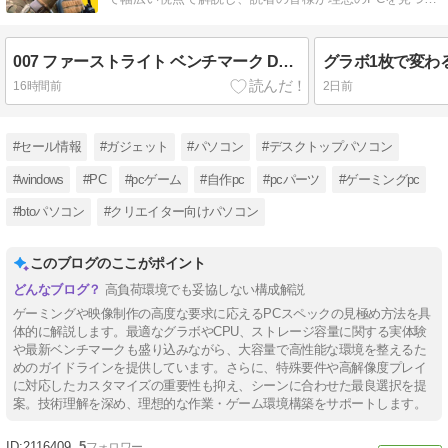
るお手伝いをします。
007 ファーストライト ベンチマーク DLSS4対応で伸びるのはどれ？
16時間前
2日前
#セール情報
#ガジェット
#パソコン
#デスクトップパソコン
#windows
#PC
#pcゲーム
#自作pc
#pcパーツ
#ゲーミングpc
#btoパソコン
#クリエイター向けパソコン
このブログのここがポイント
高負荷環境でも妥協しない構成解説
ゲーミングや映像制作の高度な要求に応えるPCスペックの見極め方法を具
体的に解説します。最適なグラボやCPU、ストレージ容量に関する実体験
や最新ベンチマークも盛り込みながら、大容量で高性能な環境を整えるた
めのガイドラインを提供しています。さらに、特殊要件や高解像度プレイ
に対応したカスタマイズの重要性も抑え、シーンに合わせた最良選択を提
案。技術理解を深め、理想的な作業・ゲーム環境構築をサポートします。
2116409
5