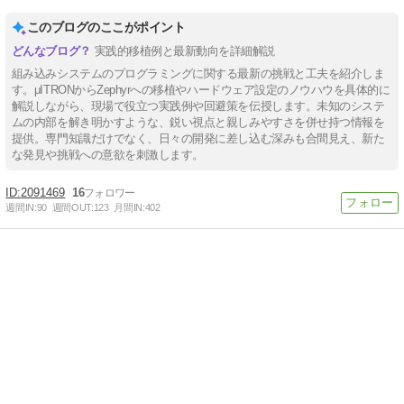
このブログのここがポイント
実践的移植例と最新動向を詳細解説
組み込みシステムのプログラミングに関する最新の挑戦と工夫を紹介しま
す。μITRONからZephyrへの移植やハードウェア設定のノウハウを具体的に
解説しながら、現場で役立つ実践例や回避策を伝授します。未知のシステ
ムの内部を解き明かすような、鋭い視点と親しみやすさを併せ持つ情報を
提供。専門知識だけでなく、日々の開発に差し込む深みも合間見え、新た
な発見や挑戦への意欲を刺激します。
2091469
16
週間IN:
90
週間OUT:
123
月間IN:
402