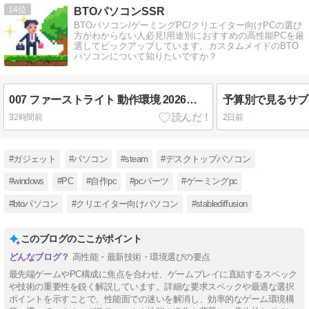
14
BTOパソコンSSR
BTOパソコン/ゲーミングPC/クリエイター向けPCの選び
方がわからない人必見!用途別におすすめの高性能PCを厳
選してピックアップしています。カスタムメイドのBTO
パソコンについて知りたいですか？
007 ファーストライト 動作環境 2026年最新PCで失敗しない選択
32時間前
2日前
#ガジェット
#パソコン
#steam
#デスクトップパソコン
#windows
#PC
#自作pc
#pcパーツ
#ゲーミングpc
#btoパソコン
#クリエイター向けパソコン
#stablediffusion
このブログのここがポイント
高性能・最新技術・環境選びの要点
最先端ゲームやPC構成に焦点を合わせ、ゲームプレイに直結するスペック
や技術の重要性を鋭く解説しています。詳細な要求スペックや最適な選択
ポイントを示すことで、性能面での迷いを解消し、効率的なゲーム環境構