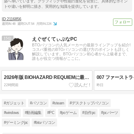
築へ導いています。グラフィックや性能の進化を背景に、具体的なポイン
トや違いを鮮明に描き、実用的な知識を提供しています。
2116856
週間IN:
48
週間OUT:
54
月間IN:
224
15
えぐぜくてぃぶなPC
BTOパソコンの人気メーカーの最新ラインアップを紹介!
コスパ重視のBTOパソコンの選び方のポイントも詳しく
解説しています。BTOパソコン初心者から上級者まで、
誰もが役立つ情報がここに。
2026年版 BIOHAZARD REQUIEMに最適なゲーミングPC選び方
22時間前
昨日
#ガジェット
#パソコン
#steam
#デスクトップパソコン
#windows
#動画編集
#PC
#pcゲーム
#自作pc
#pcパーツ
#ゲーミングpc
#btoパソコン