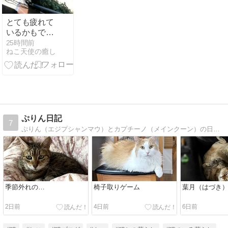
とても疲れて
いるかもで
す。株式の決
25時間前
ねこ天使の癒し
算、今日は今
期最高でし
た…。
ぷりん日記
7
ぷりん（エジプシャンマウ）とカプチーノ（メインクーン）の日々徒然。ときどきヒトゴト
季節外れの…
椅子取りゲーム
葉月（はづき
2日前
4日前
6日前