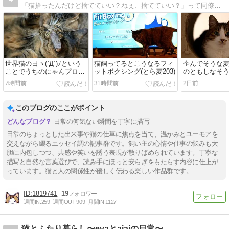
「猫拾ったんだけど捨てていい？ねぇ、捨てていい？」って同僚が聞いてきたので「いやいやいやちょっと待ておまえ」って言ったら飼うことになった人のブログ。 ねこを飼…
世界猫の日ヽ(`Д´)ﾉという
猫飼ってるとこうなるフィ
企んでそうな
ことでうちのにゃんプロど
ットボクシング(とら麦203)
のともしなそ
うぞ
と(とら麦202)
7時間前
31時間前
2日前
このブログのここがポイント
日常の何気ない瞬間を丁寧に描写
日常のちょっとした出来事や猫の仕草に焦点を当て、温かみとユーモアを
交えながら綴るエッセイ調の記事群です。飼い主の心情や仕事の悩みも大
胆に内包しつつ、共感や笑いを誘う表現が散りばめられています。丁寧な
描写と自然な言葉選びで、読み手にほっと安らぎをもたらす内容に仕上が
っています。猫と人の関係性が優しく伝わる楽しい作品群です。
1819741
19
週間IN:
259
週間OUT:
909
月間IN:
1127
猫とふたり暮らし〜evaとaiaiの日常〜