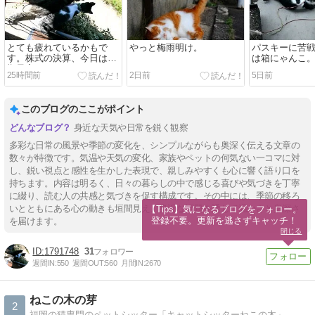
とても疲れているかもで
やっと梅雨明け。
パスキーに苦
す。株式の決算、今日は今
は箱にゃんこ
期最高でした…。
25時間前
2日前
5日前
このブログのここがポイント
身近な天気や日常を鋭く観察
多彩な日常の風景や季節の変化を、シンプルながらも奥深く伝える文章の
数々が特徴です。気温や天気の変化、家族やペットの何気ない一コマに対
し、鋭い視点と感性を生かした表現で、親しみやすくも心に響く語り口を
持ちます。内容は明るく、日々の暮らしの中で感じる喜びや気づきを丁寧
に綴り、読む人の共感と気づきを促す構成です。その中には、季節の移ろ
いとともにある心の動きも垣間見え、身近な話題を通じて温かさと奥深さ
【Tips】気になるブログをフォロー。

登録不要。更新を逃さずキャッチ！
を届けます。
閉じる
1791748
31
週間IN:
550
週間OUT:
560
月間IN:
2670
ねこの木の芽
2
福岡の猫専門のペットシッター「キャットシッターねこの木」 シッターの暮らしと、猫と、思うこと。