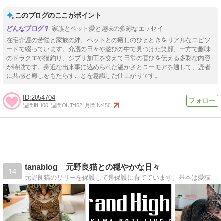
このブログのここがポイント
家族とペット愛と趣味の多彩なエッセイ
在宅介護の苦悩と家族の絆、ペットとの癒しのひとときをリアルなエピソ
ードで綴っています。介護の日々や遊びの中で見つけた笑顔、一方で趣味
のドラクエや猫釣り、ジブリ加工を交えて日常の喜びを伝える多彩な内容
が特徴です。身近な出来事に込められた温かさとユーモアを通して、読者
に共感と癒しをもたらすことを意識した仕上がりです。
2054704
週間IN:
100
週間OUT:
462
月間IN:
450
tanablog 元野良猫との穏やかな日々
14
元野良猫のリリーを保護して過保護に育てています。基本は愛猫の記事を書いていますが、趣味の車や音楽の記事も気まぐれで書いています。どうぞよろしくお願いします。