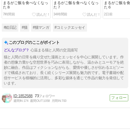
まるがご飯を食べなくなっ
まるがご飯を食べなくなっ
まるがご飯を
た８
た７
た６
7時間前
34時間前
2日前
#絵日記
#猫
#猫マンガ
#コミックエッセイ
このブログのここがポイント
心温まる猫と人間の交流描写
猫と人間の日常を織り交ぜた漫画とエッセイを中心に展開しています。作
者の想像力豊かな空想世界を巧みに表現しながら、温かみとユーモアを絶
妙に融合。作品はフィクションながらも、愛情や優しさが伝わるエピソー
ドで構成されており、長く続くシリーズ展開も魅力的です。電子書籍や配
信サービスを積極的に活用し、多彩な媒体を通じて作品の魅力を発信して
います。
1852588
73
週間IN:
174
週間OUT:
1058
月間IN:
700