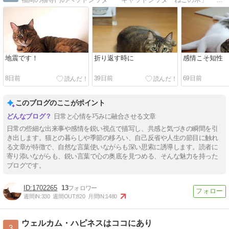
地震です！
折り返す時に
感情こそ知性
8日前
39日前
69日前
このブログのここがポイント
日常と心情を巧みに融合させる文章
日常の些細な出来事や感情を鋭い視点で描写し、共感と気づきの瞬間を引
き出します。猫との暮らしや季節の移ろい、自己反省や人生の節目に触れ
る文章が特徴で、自然な言葉使いながらも深い思索に誘導します。読者に
寄り添いながらも、鋭い言葉で心の奥底を見つめる、そんな魅力を持った
ブログです。
1702265
13
週間IN:
330
週間OUT:
820
月間IN:
1480
ウェルカム・ハピネスはココにあり
3