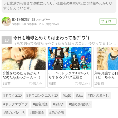
レビ出演の報告まで多岐にわたり、視聴者の興味や役立つ情報をわかりや
すく伝えています。
1746267
28
週間IN:
120
週間OUT:
255
月間IN:
570
今日も地球とめぐミはまわってる(*ﾟワﾟ)
13
うちで飼ってる猫たちやぐうたらな日々のこと、今やってるオンラインゲームのドラゴンクエストXのことなどを気ままに書いてます(o´∀`o)よろしくお願いしますﾟ+｡
介護をなめたらあかん！！
(∪・ω･)ドラクエΧ♪ゆっく
弟を介護する
なめたらあっか～ん～（猫
りすぎるブログ更新とドラ
うピーちゃん
と弟の介護な日々）
クエイン
3日前
7日前
16日前
#ドラクエ10
#ドラゴンクエスト10
#dq10
#dqx
#猫との暮らし
#ドラクエブログ
#在宅介護
#猫好き
#猫の多頭飼い
#猫のいる生活
#脳幹出血
#弟の介護