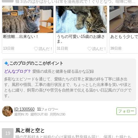
猫３匹のばかばかしい日常を漫画形式で！ぐりとなつ。喧嘩に明け暮れる毎日。いつか仲良しになるのか？そこに子猫が加わって！
断捨離…出来ない！
うちの可愛い15歳のお嬢さ
あともう少し
ま。
13日前
31日前
39日前
このブログのここがポイント
愛猫の成長と健康を綴る温かな記録
多彩なエピソードを通じて、愛猫たちの日常と家族の絆を丁寧に描き出
す。風邪や怪我、工事の進行状況まで、ちょっとした出来事を笑いや涙と
ともに綴り、飼育の喜びや苦労を自然体で伝える温かい日記風のブログで
す。
1300560
11
週間IN:
70
週間OUT:
60
月間IN:
290
風と樹と空と
19
猫の平和好きと純粋な心は家猫も野良猫も同じ。保護した猫たちの日常を綴りながら、過酷な運命と生活に耐える野良猫救済の道筋を考えます。（旧ブログ名：「今日も元気で頑張るニャン」