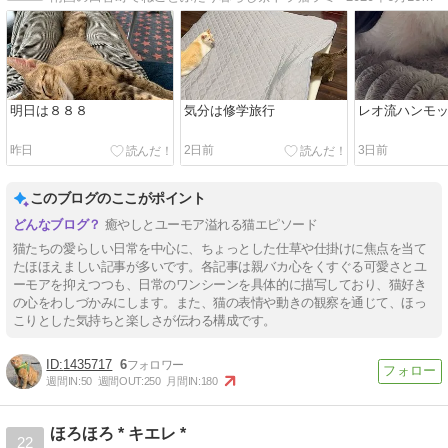
明日は８８８
気分は修学旅行
レオ流ハンモ
昨日
2日前
3日前
このブログのここがポイント
癒やしとユーモア溢れる猫エピソード
猫たちの愛らしい日常を中心に、ちょっとした仕草や仕掛けに焦点を当て
たほほえましい記事が多いです。各記事は親バカ心をくすぐる可愛さとユ
ーモアを抑えつつも、日常のワンシーンを具体的に描写しており、猫好き
の心をわしづかみにします。また、猫の表情や動きの観察を通じて、ほっ
こりとした気持ちと楽しさが伝わる構成です。
1435717
6
週間IN:
50
週間OUT:
250
月間IN:
180
ほろほろ * キエレ *
22