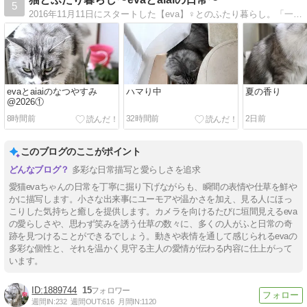
5
2016年11月11日にスタートした【eva】♀とのふたり暮らし。「一人暮らしでも猫と楽しく幸せに暮らせる」ということをわたしたちが証明しています！2021年5月発症、主の皮膚筋炎闘病記も。
evaとaiaiのなつやすみ
ハマり中
夏の香り
@2026①
8時間前
32時間前
2日前
このブログのここがポイント
多彩な日常描写と愛らしさを追求
愛猫evaちゃんの日常を丁寧に掘り下げながらも、瞬間の表情や仕草を鮮や
かに描写します。小さな出来事にユーモアや温かさを加え、見る人にほっ
こりした気持ちと癒しを提供します。カメラを向けるたびに垣間見えるeva
の愛らしさや、思わず笑みを誘う仕草の数々に、多くの人がふと日常の奇
跡を見つけることができるでしょう。動きや表情を通して感じられるevaの
多彩な個性と、それを温かく見守る主人の愛情が伝わる内容に仕上がって
います。
1889744
15
週間IN:
232
週間OUT:
616
月間IN:
1120