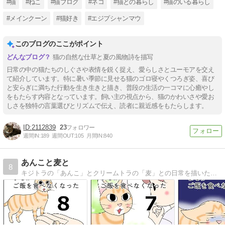
#猫
#ねこ
#猫ブログ
#ネコ
#猫との暮らし
#猫のいる暮らし
#メインクーン
#猫好き
#エジプシャンマウ
このブログのここがポイント
猫の自然な仕草と夏の風物詩を描写
日常の中の猫たちのしぐさや表情を鋭く捉え、愛らしさとユーモアを交え
て紹介しています。特に暑い季節に見せる猫のゴロ寝やくつろぎ姿、喜び
と安らぎに満ちた行動を生き生きと描き、普段の生活の一コマに心癒やし
をもたらす内容となっています。飼い主の視点から、猫のかわいさや愛お
しさを独特の言葉選びとリズムで伝え、読者に親近感をもたらします。
2112839
23
週間IN:
189
週間OUT:
105
月間IN:
840
あんこと麦と
8
キジトラの「あんこ」とクリームトラの「麦」との日常を描いた絵日記（猫マンガ）です。 ほぼ親（猫）バカです。 たまにマンガのことも書きます。