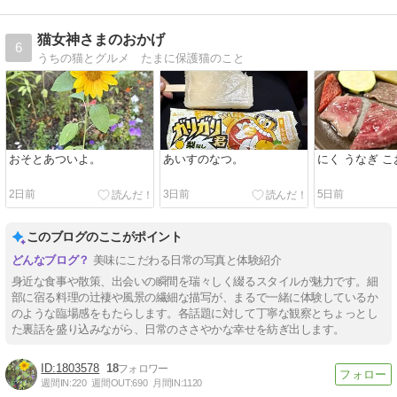
猫女神さまのおかげ
6
うちの猫とグルメ たまに保護猫のこと
おそとあついよ。
あいすのなつ。
にく うなぎ 
2日前
3日前
5日前
このブログのここがポイント
美味にこだわる日常の写真と体験紹介
身近な食事や散策、出会いの瞬間を瑞々しく綴るスタイルが魅力です。細
部に宿る料理の辻褄や風景の繊細な描写が、まるで一緒に体験しているか
のような臨場感をもたらします。各話題に対して丁寧な観察とちょっとし
た裏話を盛り込みながら、日常のささやかな幸せを紡ぎ出します。
1803578
18
週間IN:
220
週間OUT:
690
月間IN:
1120