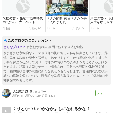
来世の君へ 指宿市就職時代
メダカ飼育 黄色メダカを手
来世の君へ 浄
南九州の一大イベント
に入れました
人生をゆるが
4日前
10日前
15日前
このブログのここがポイント
宗教観や信仰の疑問に鋭く切り込む解説
さまざまな宗教的なテーマや信仰の核に迫る内容を特徴としています。難
解に思える教義や歴史的背景を、わかりやすく、かつ風刺や批判を排した
丁寧な解説を心がけており、信仰の本質やその奥深さを考えるきっかけを
与えます。記事は多彩なテーマで構成され、宗教への疑問や体験談を通じ
て、精神性や信仰の意義に新たな視点をもたらします。普遍的な真理や宗
教への尊敬を保ちつつも、現代的な思考も取り入れることで、閲覧者の精
神的探求を促します。
1102413
9
週間IN:
84
週間OUT:
159
月間IN:
393
ぐりとなつ いつかなかよしになれるかな？
18