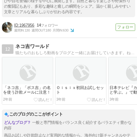
びや自宅警備の様子を中心に展開します。自然と暮らす楽しさや野菜作り
の奮闘記もあり、多彩な趣味と癒しの瞬間をシェア。温かく親しみやすい
文章とリアルな暮らしぶりが伝わる内容です。
1967956
14
週間IN:
130
週間OUT:
180
月間IN:
630
ネコ吉ワールド
12
猫たちのおもしろ動画をブログと一緒にお届けしていきます。ねこ散歩、ネコDIY、猫用品レビューまで、ネコ吉＆ボス吉のほっこり生活をお楽しみ下さい。
「ネコ吉」「ボス吉」の名
Ｏｉｓｉｘ初回お試しセッ
日本テレビ『
を使う詐欺メールに注意！
ト
と学ぶ。』で
2年前
3年前
3年前
このブログのここがポイント
一般と専門情報をバランス良く紹介するバラエティ豊かな
内容
商品お試しや詐欺防止など実用的な情報から、海外向け新チャンネルやテ