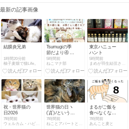
最新の記事画像
結膜炎兄弟
Tsumugiの季
東京ハニュー
節だより④ 夏
ハント
の緑と滝、お
1時間20分前
5時間前
5時間前
柚子麦畑で猫Life。
ねこマナ部
まめが羽生結弦さんのことをつぶやいてみる
猿さんに癒さ
れて。―真庭
の旅②・神庭
の滝 後編―
祝・世界猫の
世界猫の日ヽ
まるがご飯を
日2026
(`Д´)ﾉというこ
食べなくなっ
とでうちのに
た８
7時間前
7時間前
7時間前
ウェルカム・ハピネスはココにあり
ねことアパートと1人暮らし
あんこと麦と
ゃんプロどう