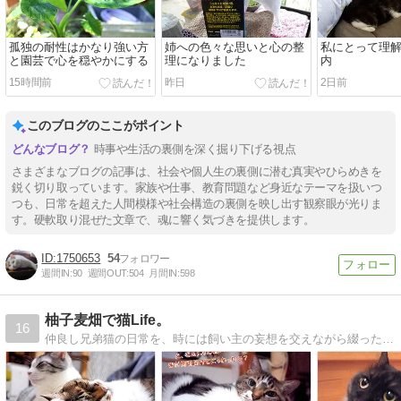
孤独の耐性はかなり強い方
姉への色々な思いと心の整
私にとって理
と園芸で心を穏やかにする
理になりました
内
15時間前
昨日
2日前
このブログのここがポイント
時事や生活の裏側を深く掘り下げる視点
さまざまなブログの記事は、社会や個人生の裏側に潜む真実やひらめきを
鋭く切り取っています。家族や仕事、教育問題など身近なテーマを扱いつ
つも、日常を超えた人間模様や社会構造の裏側を映し出す観察眼が光りま
す。硬軟取り混ぜた文章で、魂に響く気づきを提供します。
1750653
54
週間IN:
90
週間OUT:
504
月間IN:
598
柚子麦畑で猫Life。
16
仲良し兄弟猫の日常を、時には飼い主の妄想を交えながら綴った親ばか満載なブログです。