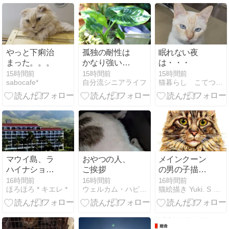
の子みてみて
やっと下痢治
孤独の耐性は
眠れない夜
まった。。。
かなり強い方
は・・・
と園芸で心を
15時間前
15時間前
15時間前
sabocafe*
自分流シニアライフ
猫暮らし こてつブログ
穏やかにする
マウイ島、ラ
おやつの人、
メインクーン
ハイナショア
ご挨拶
の男の子描き
ズが再開して
ました
16時間前
16時間前
16時間前
ほろほろ * キエレ *
ウェルカム・ハピネスはココにあり
猫絵描き Yuki. S のブログ
いた♡