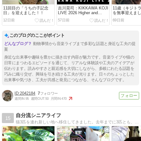
11回目の「うちの子記念
吉川晃司：KIKKAWA KOJI
11歳（キジト
日」を迎えました！！
LIVE 2026 Higher and
を無事迎えま
Higher Tour開催！（セット
ず元気です！
12日前
57日前
69日前
リスト大予想）
このブログのここがポイント
動物事情から音楽ライブまで多彩な話題と身近な工夫の提
案
身近な出来事や趣味を豊かに描き出す内容が魅力です。音楽ライブや猫の
日常にまつわるエピソードを通じて、リアルな体験談や工夫のアイデアが
伝わります。読みやすさと親近感を大切にしながら、多岐にわたる話題を
巧みに織り交ぜ、興味を引き続ける工夫が光ります。日々のちょっとした
出来事や気づき、工夫が共感と発見につながる、そんなブログです。
2042184
7
週間IN:
95
週間OUT:
50
月間IN:
470
自分流シニアライフ
15
猫3匹を連れ新しい地へ移住してきました。去年までに3匹とも、そして両親も見送り、これから自分だけのシニアライフが始まります。