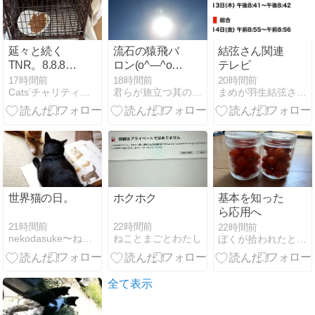
延々と続く
流石の猿飛バ
結弦さん関連
TNR。8.8.8の
ロン(o^―^o)ﾆ
テレビ
奇跡
ｺ
17時間前
18時間前
20時間前
Cats’チャリティー播磨 猫の保護活動＆TNR
君らが旅立つ其の日まで セカンドステージ
まめが羽生結弦さんのことをつぶやいてみる
世界猫の日。
ホクホク
基本を知った
ら応用へ
21時間前
22時間前
22時間前
nekodasuke〜ねこだすけ〜
ねことまごとわたし
ぼくが拾われたときの話をしよう
全て表示