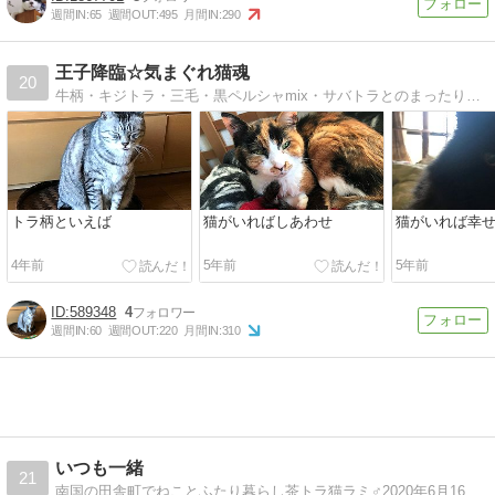
週間IN:
65
週間OUT:
495
月間IN:
290
王子降臨☆気まぐれ猫魂
20
牛柄・キジトラ・三毛・黒ペルシャmix・サバトラとのまったり生活。A cat has 9 lives。猫魂は永遠なり
トラ柄といえば
猫がいればしあわせ
猫がいれば幸
4年前
5年前
5年前
589348
4
週間IN:
60
週間OUT:
220
月間IN:
310
いつも一緒
21
南国の田舎町でねことふたり暮らし茶トラ猫ラミ♂2020年6月16日 10才半でお空へお引越しキジトラ猫ルーク♂2020年8月8日 4ヶ月で保護猫からうちの子になりました