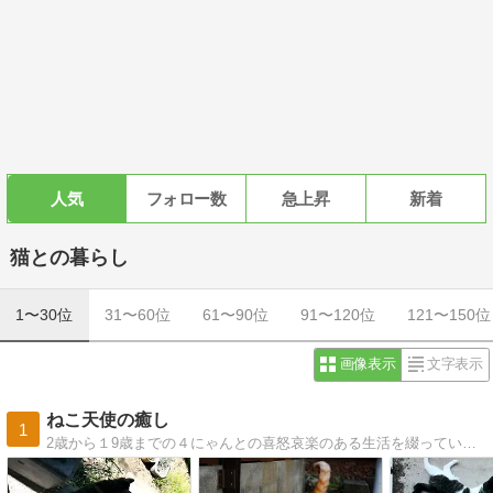
人気
フォロー数
急上昇
新着
猫との暮らし
1〜30位
31〜60位
61〜90位
91〜120位
121〜150位
画像表示
文字表示
ねこ天使の癒し
1
2歳から１9歳までの４にゃんとの喜怒哀楽のある生活を綴っています。賑やかな若い子を始め、みんな個性的で愉快です〜(*^^)