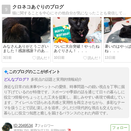
クロネコあぐりのブログ
9
猫に関することを中心にその他自分が気になったことも発信していきます。
みなさんありがとうござい
ついに大台突破！やったね
暑いのはやっ
ました！感謝感謝？のあぐ
あぐりさん！．．．
ね．．．
りさん．．．
3日前
10日前
13日前
このブログのここがポイント
多視点の話題と実用的情報紹介
身近な日常の出来事やペットへの愛情、時事問題への鋭い視点を丁寧に掘
り下げているのが特徴です。スポーツや季節の話を通じて日々の暮らしに
役立つ情報やちょっとした工夫を提案し、親しみやすい表現で構成してい
ます。アイレベルで語られる共感と実用性を両立させながら、多彩なテー
マを扱うことで読む楽しさを追求。少しだけ現代的な視点も交えながら、
暮らしに役立つ知恵と癒しを届けるバランスのとれた内容です。
2049534
7
週間IN:
150
週間OUT:
170
月間IN:
680