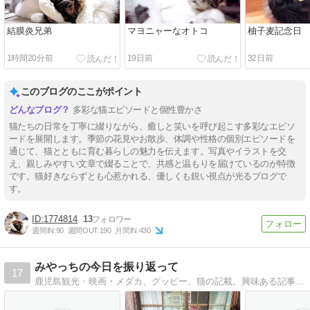
結膜炎兄弟
マヨニャーなオトコ
柚子麦記念日
1時間20分前
19日前
32日前
このブログのここがポイント
多彩な猫エピソードと個性豊かさ
猫たちの日常を丁寧に綴りながら、癒しと笑いを呼び起こす多彩なエピソ
ードを展開します。季節の花見やお散歩、体調や性格の個別エピソードを
通じて、猫とともに育む暮らしの魅力を伝えます。写真やイラストを交
え、親しみやすい文章で綴ることで、共感と温もりを届けているのが特徴
です。猫好きならずとも心惹かれる、優しくも鋭い視点が光るブログで
す。
1774814
13
週間IN:
90
週間OUT:
190
月間IN:
430
みやっちの今日を振り返って
17
鹿児島観光・映画・メダカ、グッピー、猫の記載。興味ある記事も掲載していますので、是非お立ち寄り下さい。