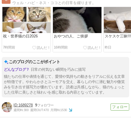
ウェル・ハピ・ネス・ココとの日常を綴ります。
祝・世界猫の日2026
おやつの人、ご挨拶
スケスケ三昧!!!
7時間前
16時間前
昨日
このブログのここがポイント
日常の何気ない瞬間を巧みに描写
猫たちの仕草や表情を通じて、愛情や気持ちの動きをリアルに伝える文章
が特徴です。やわらかさとユーモアを交え、暮らしの中に潜む魅力や微笑
みを引き出す描写力が優れています。読者は共感しながら、猫のちょっと
した仕草に美しさと味わいを感じ取れる内容となっています。
1689278
9
週間IN:
300
週間OUT:
470
月間IN:
1530