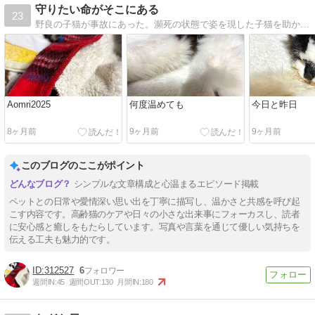
守りたい命がそこにある
23
野良の子猫が事故にあった。瀕死の状態で姿を現した子猫を助からない命と思いたくなかった。
Aomri2025
何度温めても
今日と昨日
8ヶ月前
9ヶ月前
9ヶ月前
このブログのここがポイント
シンプルな文章構成と心温まるエピソード掲載
ペットとの日常や愛情深い思い出を丁寧に描写し、温かさと共感を呼び起
こす内容です。高齢猫のケアや日々の小さな出来事にフォーカスし、読者
に安心感と癒しをもたらしています。写真や言葉を通じて優しい気持ちを
伝える工夫も魅力的です。
312527
6
週間IN:
45
週間OUT:
130
月間IN:
180