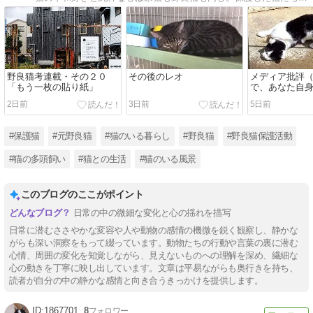
野良猫考連載・その２０
その後のレオ
メディア批評
「もう一枚の貼り紙」
で、あなた自
たいの？
2日前
3日前
5日前
#保護猫
#元野良猫
#猫のいる暮らし
#野良猫
#野良猫保護活動
#猫の多頭飼い
#猫との生活
#猫のいる風景
このブログのここがポイント
日常の中の微細な変化と心の揺れを描写
日常に潜むささやかな変容や人や動物の感情の機微を鋭く観察し、静かな
がらも深い洞察をもって綴っています。動物たちの行動や言葉の裏に潜む
心情、周囲の変化を知覚しながら、見えないものへの理解を深め、繊細な
心の動きを丁寧に映し出しています。文章は平易ながらも奥行きを持ち、
読者が自分の中の静かな感情と向き合うきっかけを提供します。
1867701
8