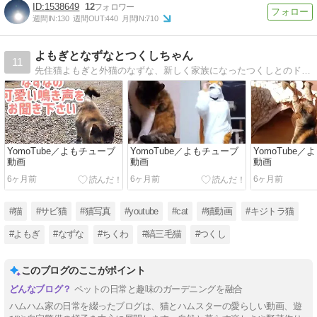
1538649
12
週間IN:
130
週間OUT:
440
月間IN:
710
よもぎとなずなとつくしちゃん
11
先住猫よもぎと外猫のなずな、新しく家族になったつくしとのドタバタ楽しい生活です。
YomoTube／よもチューブ
YomoTube／よもチューブ
YomoTube
動画
動画
動画
6ヶ月前
6ヶ月前
6ヶ月前
#猫
#サビ猫
#猫写真
#youtube
#cat
#猫動画
#キジトラ猫
#よもぎ
#なずな
#ちくわ
#縞三毛猫
#つくし
このブログのここがポイント
ペットの日常と趣味のガーデニングを融合
ハムハム家の日常を綴ったブログは、猫とハムスターの愛らしい動画、遊