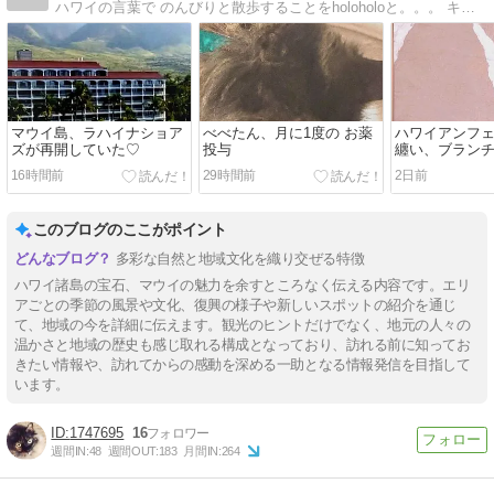
ハワイの言葉で のんびりと散歩することをholoholoと。。。 キエレは薫り高いガーデニアの花 人生を日々の散歩のように…
マウイ島、ラハイナショア
べべたん、月に1度の お薬
ハワイアンフ
ズが再開していた♡
投与
纏い、ブラン
16時間前
29時間前
2日前
このブログのここがポイント
多彩な自然と地域文化を織り交ぜる特徴
ハワイ諸島の宝石、マウイの魅力を余すところなく伝える内容です。エリ
アごとの季節の風景や文化、復興の様子や新しいスポットの紹介を通じ
て、地域の今を詳細に伝えます。観光のヒントだけでなく、地元の人々の
温かさと地域の歴史も感じ取れる構成となっており、訪れる前に知ってお
きたい情報や、訪れてからの感動を深める一助となる情報発信を目指して
います。
1747695
16
週間IN:
48
週間OUT:
183
月間IN:
264