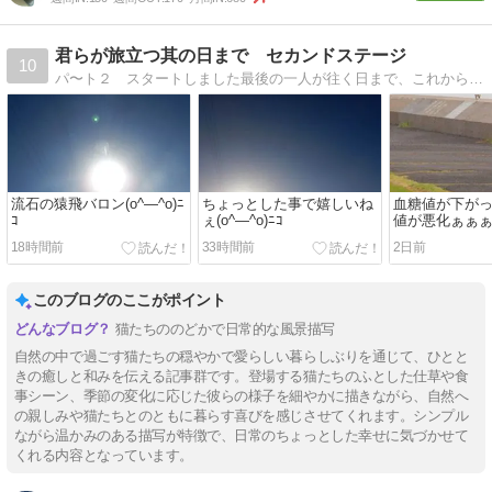
君らが旅立つ其の日まで セカンドステージ
10
パ〜ト２ スタートしました最後の一人が往く日まで、これからも一緒に歩いて行こう！
流石の猿飛バロン(o^―^o)ﾆ
ちょっとした事で嬉しいね
血糖値が下が
ｺ
ぇ(o^―^o)ﾆｺ
値が悪化ぁぁ
(o^―^o)ﾆｺ
18時間前
33時間前
2日前
このブログのここがポイント
猫たちののどかで日常的な風景描写
自然の中で過ごす猫たちの穏やかで愛らしい暮らしぶりを通じて、ひとと
きの癒しと和みを伝える記事群です。登場する猫たちのふとした仕草や食
事シーン、季節の変化に応じた彼らの様子を細やかに描きながら、自然へ
の親しみや猫たちとのともに暮らす喜びを感じさせてくれます。シンプル
ながら温かみのある描写が特徴で、日常のちょっとした幸せに気づかせて
くれる内容となっています。