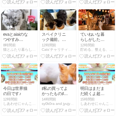
ぞ
evaとaiaiのな
スペイクリニ
ていねいな暮
つやすみ
ック備前。3
らしがした
@2026①
匹の手術
い。
8時間前
12時間前
12時間前
猫とふたり暮らし〜evaとaiaiの日常〜
Cats’チャリティー播磨 猫の保護活動＆TNR
貯める、整える、猫と暮らす。
今日は世界猫
♯私の買ってよ
明日はまだま
の日です♪
かったもの♯わ
だ続くよ超チ
んこの牛乳♯朝
ビッコ祭！
12時間前
14時間前
15時間前
しあわせにゃんこのブログ
sy0k0ra and jyujyu and AI
しあわせにゃんこのブログ
夕のお散歩♯毎
日飲む ♯心理
テスト ♯うち