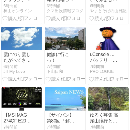
ィスプレイが
ライテント
出没目撃出没
～♪
6時間前
6時間前
6時間前
Amazonにて
神山オンライン
クマ出没情報ブログ
やまとそばの山日記
「ライズパッ
情報
10%OFFの
ク」レビュー
35,980円
雲にのり雲し
健診に行こ
uConsole …
たがへてさあ
っ！
バッテリー劣
ゆかう 山河を
化によるトラ
6時間前
7時間前
7時間前
Jill My Love
下山日和
PRO'LOGUE
越えて夢さめ
ブル顛末記と
ぬ間に
プチフリ回避
のおまじない
【MSI MAG
【サイパン】
ゆるく募集 高
274QF E20】
第80回「解放
尾山滝行と山
RAPID IPSパ
記念日」の祝
頂でビール
7時間前
7時間前
7時間前