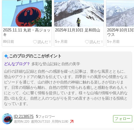
2025.11.11 丸岩・高ジョッ
2025年11月10日 足和田山
2025年10月1
キ
ウス
89日前
5ヶ月前
5ヶ月前
このブログのここがポイント
多彩な登山記録と自然の美学
山行の詳細な記録と自然への感謝を綴った記事は、豊かな風景とともに、
登山やアウトドアの魅力を伝えています。四季折々の風景や心情豊かなエ
ピソードを通じて、山の静けさや自然の神秘に触れる楽しさが伝わりま
す。日常の喧騒から離れ、自然の空間で得られる癒しと感動を求める人々
にとって、心に響く情報を提供しています。様々な山域の情報や個人的な
思い出も交え、自然と人のつながりを見つめ直すきっかけを届ける投稿と
なっています。
2138575
5
週間IN:
220
週間OUT:
310
月間IN:
1180