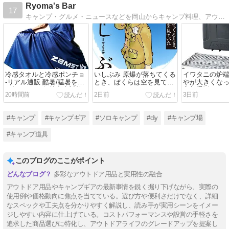
Ryoma's Bar
17
キャンプ・グルメ・ニュースなどを岡山からキャンプ料理、アウトドア用品の評価・メンテも掲載中！
冷感タオルと冷感ポンチョ
いしぶみ 原爆が落ちてくる
イワタニの炉
-リアル通販 酷暑/猛暑を乗
とき、ぼくらは空を見てい
やが大きくなっ
り切るグッズ/ 熱中症対策
た
妄想通販 カセ
20時間前
2日前
3日前
編-
イドBBQグリル
#キャンプ
#キャンプギア
#ソロキャンプ
#diy
#キャンプ場
#キャンプ道具
このブログのここがポイント
多彩なアウトドア用品と実用性の融合
アウトドア用品やキャンプギアの最新事情を鋭く掘り下げながら、実際の
使用例や価格動向に焦点を当てている。選び方や便利さだけでなく、詳細
なスペックや工夫点を分かりやすく解説し、読み手が実用シーンをイメー
ジしやすい内容に仕上げている。コストパフォーマンスや設営の手軽さを
追求した商品選びに特化し、アウトドアライフのグレードアップを提案し