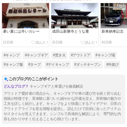
暑い夏には辛いカレー
成田山新勝寺とうな重
新車納車記念
11日前
31日前
41日前
#キャンプ
#キャンプギア
#焚き火
#アウトドア
#キャンプ場
#キャンプ飯
#タープ
#デイキャンプ
#ダッチオーブン
#外遊び
このブログのここがポイント
キャンプギアと車選びを徹底解説
アウトドア愛好者の視点から、キャンプギアや車の選び方を鋭く切り込む
投稿が特徴です。実体験に基づいた細やかな評価を交え、所有物の魅力や
工夫を詳しく紹介します。キャンプをより快適にするアイデアや、日常の
アウトドアライフを彩る情報を提供し、読むだけで目的に合ったアイテム
やスタイルが見えてきます。シンプルで具体的な解説により、専門的な内
容も分かりやすく伝えることを心掛けています。