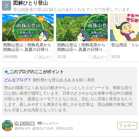
図解ひとり登山
2
登山初級者の登山記録と山のあれこれをマンガで自習しています。
雨飾山登山｜雨飾高原から
雨飾山登山｜雨飾高原から
登山用語「ト
雨飾山荘へ 真夏の日帰り縦
雨飾山荘へ 真夏の日帰り縦
走（04）笹平
走（03）登山道
19時間前
2日前
3日前
このブログのここがポイント
個性豊かな登山あるあるを鋭く表現
登山の場面でよくある心の動きやちょっとしたエピソードを、斬新な切り
口と鋭い表現で描写しています。日常のささやかな出来事や登山中の感情
の揺らぎを、適度なユーモアとともに伝え、読む人に共感と発見をもたら
します。親しみやすくも奥深さを感じさせる文章は、登山経験の有無に関
わらず楽しめる内容となっています。
1905073
49
週間IN:
470
週間OUT:
1540
月間IN:
2220