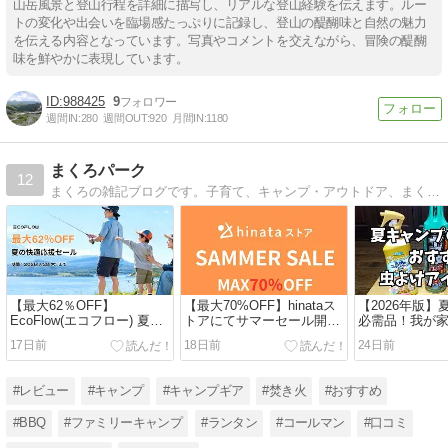
山岳風景と登山行程を詳細に描写し、リアルな登山経験を伝えます。ルー
トの変化や出会いを臨場感たっぷりに記録し、登山の醍醐味と自然の魅力
を伝える内容となっています。写真やコメントを交えながら、冒険の醍醐
味を鮮やかに表現しています。
988425
9
週間IN:
280
週間OUT:
920
月間IN:
1180
まくろパーク
12
まくろの雑記ブログです。子育て、キャンプ・アウトドア、まくろの好き・趣味・おすすめをメインに様々な記事をアップしています。
【最大62％OFF】
【最大70%OFF】hinataス
【2026年版
EcoFlow(エコフロー) 夏の
トアにてサマーセール開催
必需品！我が
快適応援セール開催中！お
中！おすすめアウトドア・
策＆おすすめ
17日前
18日前
24日前
すすめ商品・お得情報総ま
キャンプ用品総まとめ！
ム！
とめ！
#レビュー
#キャンプ
#キャンプギア
#焚き火
#おすすめ
#BBQ
#ファミリーキャンプ
#ランタン
#コールマン
#口コミ