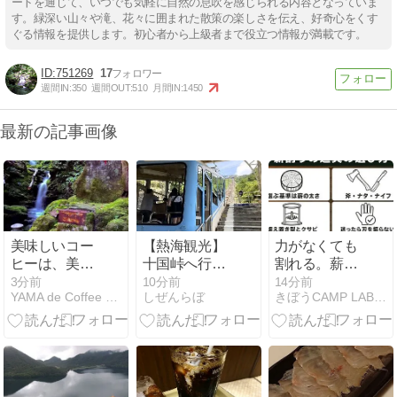
ートを通じて、いつでも気軽に自然の息吹を感じられる内容となっていま
す。緑深い山々や滝、花々に囲まれた散策の楽しさを伝え、好奇心をくす
ぐる情報を提供します。初心者から上級者まで役立つ情報が満載です。
751269
17
週間IN:
350
週間OUT:
510
月間IN:
1450
最新の記事画像
美味しいコー
【熱海観光】
力がなくても
ヒーは、美味
十国峠へ行く
割れる。薪割
しい水から。
なら「絶景富
りの道具の選
3分前
10分前
14分前
YAMA de Coffee 山旅日記
しぜんらぼ
きぼうCAMP LAB｜ソロキャンプ×ミニチュアダックス
多良山系・水
士山乗車券」
び方
神池のこと。
がお得！來宮
神社も巡れる
便利な周遊チ
ケット