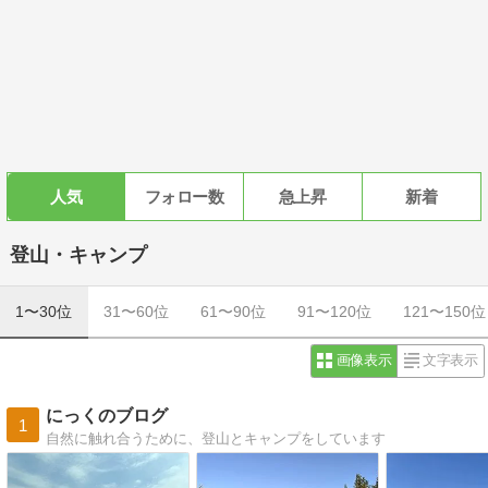
人気
フォロー数
急上昇
新着
登山・キャンプ
1〜30位
31〜60位
61〜90位
91〜120位
121〜150位
画像表示
文字表示
にっくのブログ
1
自然に触れ合うために、登山とキャンプをしています