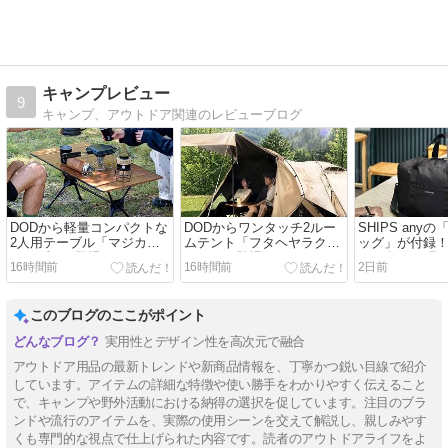
キャンプレビュー
9
キャンプ、アウトドア関連のレビューブログ
DODから軽量コンパクトな
DODからワンタッチ2ルー
SHIPS any
2人用テーブル「マジカル
ムテント「フタヘヤラクダ
ッグ」が付録！M
テーブル」登場
テント」登場
2026年10月号
16時間前
16時間前
2日前
このブログのここがポイント
実用性とデザイン性を高次元で融合
アウトドア用品の最新トレンドや新商品情報を、丁寧かつ鋭い目線で紹介
しています。アイテムの詳細な特徴や使い勝手をわかりやすく伝えること
で、キャンプや野外活動における納得の選択を促しています。注目のブラ
ンドや流行のアイテムを、実際の使用シーンを交えて解説し、親しみやす
くも専門的な視点で仕上げられた内容です。読者のアウトドアライフをよ