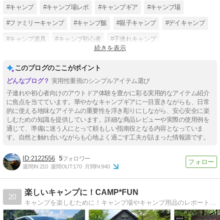
#キャンプ
#キャンプ場レポ
#キャンプギア
#キャンプ場
#ファミリーキャンプ
#キャンプ飯
#親子キャンプ
#デイキャンプ
#キャンプ道具
#キャンプ初心者
#子連れキャンプ
続きを表示
#キャンプ場紹介
このブログのここがポイント
実用性重視のシンプルアイテム選び
子連れや初心者向けのアウトドア体験を豊かに彩る実用的なアイテム紹介
に焦点を当てています。華やかなキャンプギアに一目置きながらも、日常
的に使える地味なアイテムの重要性を浮き彫りにしながら、安心安全に楽
しむための知識を提供しています。詳細な商品レビューや実際の使用例を
通じて、準備に迷う人にとって頼もしい指南役となる内容となっていま
す。自然と触れ合いながらも心地よく過ごす工夫が詰まった情報源です。
2122556
5
週間IN:
210
週間OUT:
170
月間IN:
940
楽しいキャンプに！CAMP*FUN
20
キャンプを楽しむために！キャンプ場やキャンプ用品のレポート、道具の使い方やワンちゃんと行くキャンプの情報などを紹介しています。