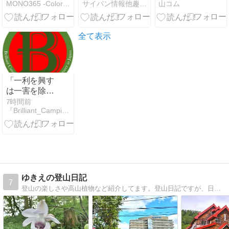
MONO365 -Color your days-
サイパン情報他趣味の色々
山コム
ネルと最大
賀行事が8月
200Hzの高リ
21日から22日
フレッシュレ
にかけて行わ
ート、0.5ms
れる予定
全て表示
の高速応答を
組み合わせた
27型WQHDゲ
ーミングモニ
「一利を興す
ターが
は一害を除く
Amazonにて
に如かず」‼️っ
7時間前
16%OFFの
『Brilliant_Camping_LOG』
てことだわ
26,800円
な！〜
Amazonのク
ソ配達員
（怒）
ゆきえの登山日記
7
登山の楽しさや高山植物など紹介してます。登山日記ですが、日々の出来事も書いています。