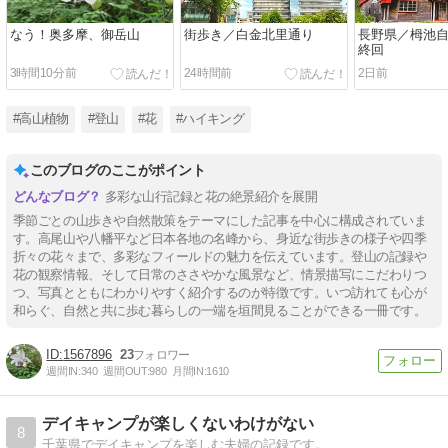
なう！奥多摩、御岳山
街歩き／白金北里通り
長野県／栂池
終回
3時間10分前
24時間前
2日前
#高山植物
#登山
#花
#ハイキング
このブログのここがポイント
多彩な山行記録と花の絶景紹介を展開
季節ごとの山歩きや自然散策をテーマにした記事を中心に構成されていま
す。高尾山や八幡平など日本各地の名峰から、身近な街歩きの様子や四季
折々の花々まで、多彩なフィールドの魅力を伝えています。登山の記録や
花の観察情報、そして日常のささやかな風景など、情景描写にこだわりつ
つ、写真とともにわかりやすく紹介するのが特徴です。いつ訪れても心が
和らぐ、自然と共に歩む暮らしの一端を垣間見ることができる一冊です。
1567896
23
週間IN:
340
週間OUT:
980
月間IN:
1610
デイキャンプが楽しくないわけがない
8
千葉県でデイキャンプを楽しむ夫婦の記録です。