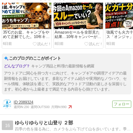
35℃のお盆、キャンプをや
Amazonセールを全部見た
強風でも火力
めて正解でした。10年キャ
結果…10年キャンパーが
ス「オンジャ」
ンパーがすすめる「おうち
「今回はスルー推奨」と思
ンパーがファ
6日前
8日前
9日前
キャンプ」
った理由
た盲点！
このブログのここがポイント
キャンプ用品と料理の最新情報を網羅
アウトドアに関心を持つ方々に向けて、キャンプギアや調理アイデアの最
新情報をお届けしています。多彩なアイテム紹介や実用的なノウハウ、セ
ール情報、体験談を通じて、実践的なアウトドア活動の楽しさを深掘りし
ます。初心者から上級者まで満足できる内容を心掛けています。
2089324
週間IN:
230
週間OUT:
500
月間IN:
990
ゆらりゆらりと山登り ２部
16
四季の色を撮る為に、カメラをぶら下げて山を歩いています。季節の色が、たくさんの人に届きますように。