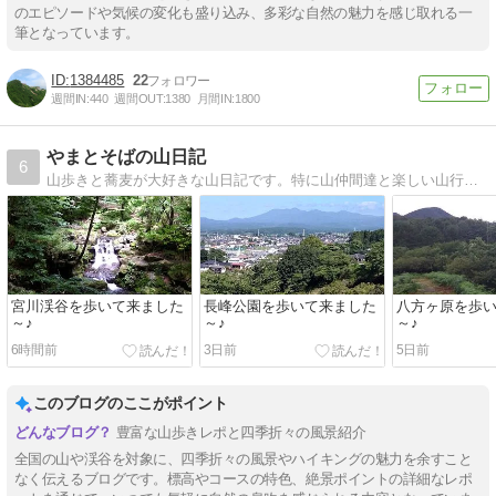
のエピソードや気候の変化も盛り込み、多彩な自然の魅力を感じ取れる一
筆となっています。
1384485
22
週間IN:
440
週間OUT:
1380
月間IN:
1800
やまとそばの山日記
6
山歩きと蕎麦が大好きな山日記です。特に山仲間達と楽しい山行をずっと続けて行きたいと思っています。
宮川渓谷を歩いて来ました
長峰公園を歩いて来ました
八方ヶ原を歩
～♪
～♪
～♪
6時間前
3日前
5日前
このブログのここがポイント
豊富な山歩きレポと四季折々の風景紹介
全国の山や渓谷を対象に、四季折々の風景やハイキングの魅力を余すこと
なく伝えるブログです。標高やコースの特色、絶景ポイントの詳細なレポ