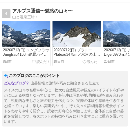
アルプス通信〜魅惑の山々〜
4
山と温泉三昧！
20260712(日) ユングフラウ
20260712(日) プラトー
20260712(日
Jungfrau4158m絶景ハイキ
Plateau3475m／氷河の上の
Eiger3970m
ング／アイガーグレッチャ
雪原からの絶景展望
Monch4107
8日前
19日前
20日前
ーEigergletscher2320m～ク
グ／アイガー
ライネシャイデックKleine
Eigergletsch
Scheidegg2061m
イネシャイデックK
このブログのここがポイント
Scheidegg206
山岳情報と旅情を巧みに融合させる仕立て
スイスの山々や名所を中心に、壮大な自然風景や観光のハイライトを鮮や
かに伝える構成となっています。各記事は写真や地理的解説を組み合わせ
て、視覚的な美しさと旅の魅力を伝えつつ、実際の体験や感動を生き生き
と綴っています。楽しい雰囲気の中に、行く先々の詳細情報や絶景ポイン
トをわかりやすく紹介し、読者の好奇心を刺激します。全体的に自然の芸
術を賞賛しつつ、各スポットの特徴を巧みに引き出すことに重点を置いて
います。