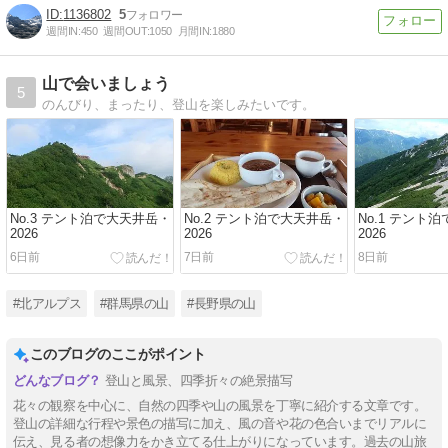
1136802
5
週間IN:
450
週間OUT:
1050
月間IN:
1880
山で会いましょう
5
のんびり、まったり、登山を楽しみたいです。
No.3 テント泊で大天井岳・
No.2 テント泊で大天井岳・
No.1 テント
2026
2026
2026
6日前
7日前
8日前
#北アルプス
#群馬県の山
#長野県の山
このブログのここがポイント
登山と風景、四季折々の絶景描写
花々の観察を中心に、自然の四季や山の風景を丁寧に紹介する文章です。
登山の詳細な行程や景色の描写に加え、風の音や花の色合いまでリアルに
伝え、見る者の想像力をかき立てる仕上がりになっています。過去の山旅