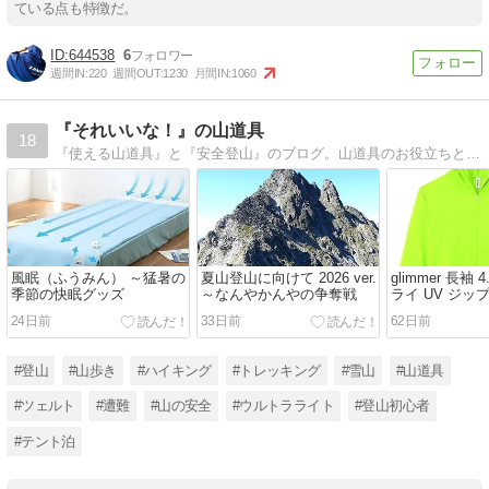
ている点も特徴だ。
644538
6
週間IN:
220
週間OUT:
1230
月間IN:
1060
『それいいな！』の山道具
18
『使える山道具』と『安全登山』のブログ。山道具のお役立ちと山で死にたくない方への情報が満載。
風眠（ふうみん） ～猛暑の
夏山登山に向けて 2026 ver.
glimmer 長袖 
季節の快眠グッズ
～なんやかんやの争奪戦
ライ UV ジッ
～格安なのに
24日前
33日前
62日前
#登山
#山歩き
#ハイキング
#トレッキング
#雪山
#山道具
#ツェルト
#遭難
#山の安全
#ウルトラライト
#登山初心者
#テント泊