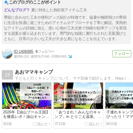
このブログのここがポイント
夏に特化した熱対策アイテム工夫
季節に合わせた工夫や便利グッズ紹介が特徴です。猛暑や梅雨明けの季節
に生活を快適に過ごすためのアイテムやアプローチを丁寧に解説。実用的
なアイテムの詳細に加え、使い心地や工夫次第で快眠や効率アップを実現
する提案が盛り込まれています。専門的な知識に裏打ちされた言葉選びと
ともに、日常のささいな工夫が大きな差になることを伝えています。
1406995
6
週間IN:
220
週間OUT:
490
月間IN:
960
あおママキャンプ
19
子どもと行くキャンプについて、ママ目線で紹介します。https://aomamacamp.com/
2026年【油山プール王国】
「あつまれ！みんなのキャ
子連れキャン
を徹底レポ！油山キャンプ
ンプ」in とりごえ温泉。最
ぴったり！マ
場と一緒にプールを楽しも
高の思い出と素敵な出会い
したいスノー
3日前
37日前
85日前
う
里キャンプフ