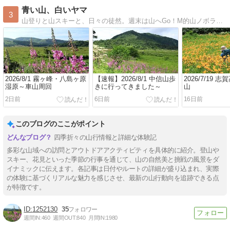
青い山、白いヤマ
3
山登りと山スキーと、日々の徒然。週末は山へGo！M的山ノボラー女子、まきchinの山行記録。
2026/8/1 霧ヶ峰・八島ヶ原
【速報】2026/8/1 中信山歩
2026/7/19 
湿原～車山周回
きに行ってきました～
山
2日前
6日前
16日前
このブログのここがポイント
四季折々の山行情報と詳細な体験記
多彩な山域への訪問とアウトドアアクティビティを具体的に紹介。登山や
スキー、花見といった季節の行事を通じて、山の自然美と挑戦の風景をダ
イナミックに伝えます。各記事は日付やルートの詳細が盛り込まれ、実際
の体験に基づくリアルな魅力を感じさせ、最新の山行動向を追跡できる点
が特徴です。
1252130
35
週間IN:
460
週間OUT:
840
月間IN:
1980