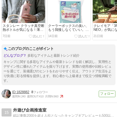
スタンレー クラッチ真空断
クーラーボックスの臭い、
クレイモア「3F
熱ボトルが気になる！薄型
もう我慢しなくていい。
NEO」が気に
で持ち運びやすい新作水筒
BOS「臭わない袋」が地味
9500ルーメ
7日前
14日前
21日前
をチェック
に神アイテムかもしれない
ン！！
このブログのここがポイント
多彩なアイテムと最新トレンド紹介
キャンプに関する多彩なアイテムや最新トレンドを鋭く解説し、実用性と
デザイン性に優れたアイテムを掘り下げます。実際の使用感や比較レビュ
ーを通じて、装備選びのヒントをわかりやすく伝え、アウトドア生活をよ
り快適に彩る情報を提供します。初心者から上級者まで役立つ情報満載で
す。
1828882
8
週間IN:
240
週間OUT:
410
月間IN:
960
外遊び企画推進室
15
総記事数2000を超え人柱となったキャンプギアレビューも500以上あります。元カヤックガイドのキャンパーがグルキャンでワチャワチャ話すようなアウトドアブログ！カヤック乗り視点だけでなく陸キャンプ初心者の感想も毎日記事をアップ！