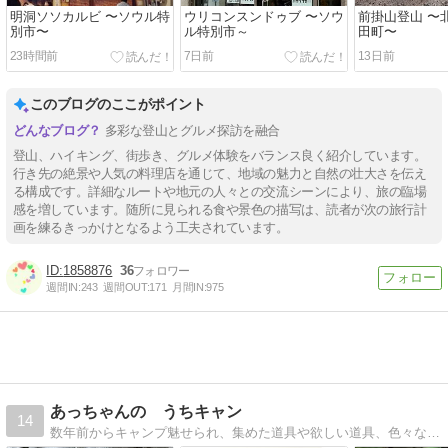
明洞ソソカルビ 〜ソウル特
ウリコンスンドゥブ 〜ソウ
前掛山登山 〜
別市〜
ル特別市～
田町〜
23時間前
7日前
13日前
このブログのここがポイント
多彩な登山とグルメ探訪を融合
登山、ハイキング、街歩き、グルメ体験をバランス良く紹介しています。
行き先の絶景や人気の料理店を通じて、地域の魅力と自然の壮大さを伝え
る構成です。詳細なルートや地元の人々との交流シーンにより、旅の臨場
感を増しています。随所に見られる食や景色の描写は、読者が次の旅行計
画を練るきっかけとなるよう工夫されています。
1858876
36
週間IN:
243
週間OUT:
171
月間IN:
975
あっちゃんの うちキャン
14
数年前からキャンプ魅せられ、集めた道具や欲しい道具、色々なキャンプ道具を比較してみたりして妄想を膨らませ、あれこれ勝手に書いてるブログです