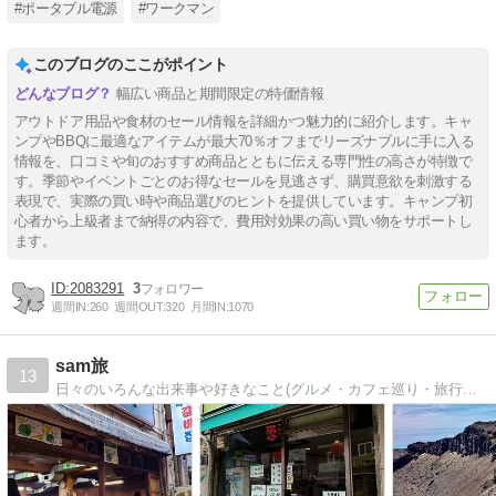
#ポータブル電源
#ワークマン
このブログのここがポイント
幅広い商品と期間限定の特価情報
アウトドア用品や食材のセール情報を詳細かつ魅力的に紹介します。キャ
ンプやBBQに最適なアイテムが最大70％オフまでリーズナブルに手に入る
情報を、口コミや旬のおすすめ商品とともに伝える専門性の高さが特徴で
す。季節やイベントごとのお得なセールを見逃さず、購買意欲を刺激する
表現で、実際の買い時や商品選びのヒントを提供しています。キャンプ初
心者から上級者まで納得の内容で、費用対効果の高い買い物をサポートし
ます。
2083291
3
週間IN:
260
週間OUT:
320
月間IN:
1070
sam旅
13
日々のいろんな出来事や好きなこと(グルメ・カフェ巡り・旅行・キャンプなど)をゆる~くお届けしているブログです！