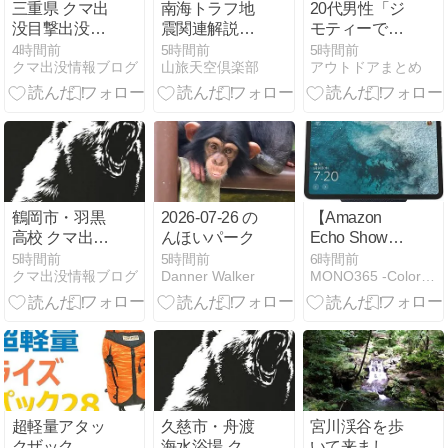
三重県 クマ出
南海トラフ地
20代男性「ジ
没目撃出没情
震関連解説情
モティーで車
報 [2026.8.8]
報について －
を買ったらリ
4時間前
5時間前
5時間前
クマ出没情報ブログ
山旅天空倶楽部
アウトドアまとめ
最近の南海ト
ース車だっ
ラフ周辺の地
た」53歳無職
殻活動－
が逮捕
鶴岡市・羽黒
2026-07-26 の
【Amazon
高校 クマ出没
んほいパーク
Echo Show
目撃出没情報
11】11インチ
5時間前
5時間前
6時間前
クマ出没情報ブログ
Danner Walker
MONO365 -Color your days-
[2026.8.8]
クラスの大画
面フルHDディ
スプレイと空
間オーディオ
対応スピーカ
ー、スマート
ホームハブ機
能を一体化し
超軽量アタッ
久慈市・舟渡
宮川渓谷を歩
たスマートデ
クザック、ア
海水浴場 クマ
いて来ました