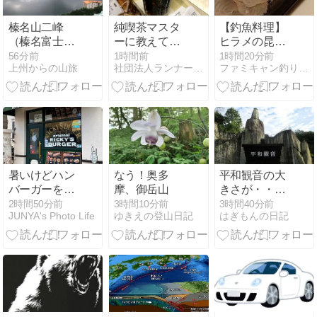
榛名山二峰
純喫茶マスタ
【釣魚料理】
（榛名富士・
ーに教えても
ヒラメの昆布
掃部ヶ岳（か
らったアイス
締めの作り方
56分前
1時間前
1時間20分前
上州からの山旅
社団法人ランナー”龍”の「週末は山の中」
ファミキャン釣り日誌
もんがた
コーヒーの美
｜刺身を昆布
け））
味しい飲み方
で締めて旨味
をアップ
暑いけどハン
なう！奥多
平和観音の大
バーガーを買
摩、御岳山
きさが・・・
いに行ってき
in 栃木県宇都
2時間50分前
3時間10分前
3時間40分前
JUNYA's Photo Life
ゆきえの登山日記
はぎもんの日記
た
宮市大谷町