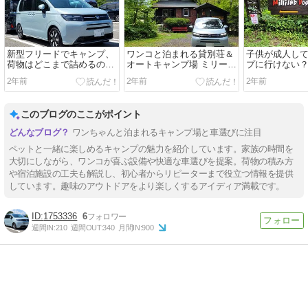
新型フリードでキャンプ、
ワンコと泊まれる貸別荘＆
子供が成人し
荷物はどこまで詰めるの
オートキャンプ場 ミリー
プに行けない
か？
ズ・ラブ！貸別荘の詳細で
ぶキャンプ場
2年前
2年前
2年前
す。
ンプもあり！
このブログのここがポイント
ワンちゃんと泊まれるキャンプ場と車選びに注目
ペットと一緒に楽しめるキャンプの魅力を紹介しています。家族の時間を
大切にしながら、ワンコが喜ぶ設備や快適な車選びを提案。荷物の積み方
や宿泊施設の工夫も解説し、初心者からリピーターまで役立つ情報を提供
しています。趣味のアウトドアをより楽しくするアイディア満載です。
1753336
6
週間IN:
210
週間OUT:
340
月間IN:
900