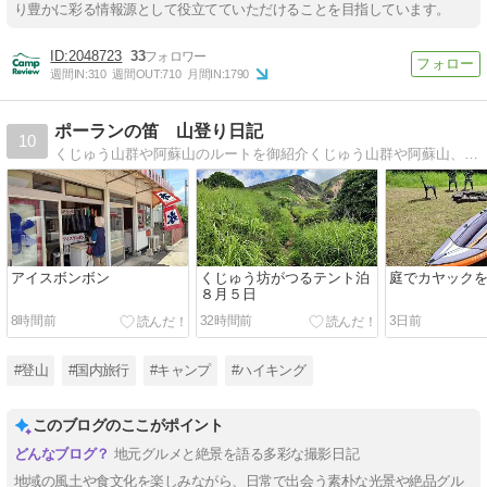
り豊かに彩る情報源として役立てていただけることを目指しています。
2048723
33
週間IN:
310
週間OUT:
710
月間IN:
1790
ポーランの笛 山登り日記
10
くじゅう山群や阿蘇山のルートを御紹介くじゅう山群や阿蘇山、祖母山のルートや温泉なども御紹介。
アイスボンボン
くじゅう坊がつるテント泊
庭でカヤック
８月５日
8時間前
32時間前
3日前
#登山
#国内旅行
#キャンプ
#ハイキング
このブログのここがポイント
地元グルメと絶景を語る多彩な撮影日記
地域の風土や食文化を楽しみながら、日常で出会う素朴な光景や絶品グル