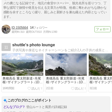
メの虜になる記録です。地元の食堂やスーパー、観光名所を巡りつつ、丁
寧な描写で旅情や発見を伝える文章力が特徴。他者に奪われがちな静かな
感動を余すところなく綴り、親しみと新鮮さを兼ね備えた内容となってい
ます。
1505664
14
週間IN:
310
週間OUT:
810
月間IN:
1390
shuttle's photo lounge
11
子供写真や身近なネイチャーシーンをご紹介2人の子供の成長と、水中や陸上のいろんなネイチャーシーンを撮ってます。
奥穂高岳 重太郎新道↑吊尾
奥穂高岳 重太郎新道↑吊尾
奥穂高岳 重太
根↑ザイテングラート↓1Day
根↑ザイテングラート↓1Day
根↑ザイテングラ
サーキット #6
サーキット #5
サーキット #4
16時間前
2日前
3日前
このブログのここがポイント
登山ルートと風景の詳細記録