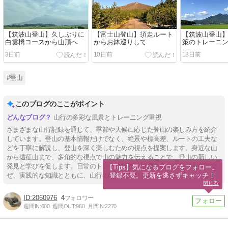
【筑波山登山】久しぶりに
【富士山登山】須走ルート
【筑波山登山
白雲橋コースから山頂へ
からお鉢巡りして
策のトレーニ
3日前
10日前
18日前
#登山
このブログのここがポイント
山行の多彩な風景とトレーニング重視
さまざまな山行記録を通じて、季節や天候に応じた登山の楽しみ方を紹介
しています。登山の基本情報だけでなく、絶景や標高差、ルートの工夫な
どを丁寧に解説し、登山を深く楽しむための視点を提案します。身近な山
から遠征山まで、多角的な視点で山の魅力を伝えることで、登山の新しい
発見と学びを促します。日常のトレーニングや季節の移り変わりも織り交
【Tips】気になるブログをフォロー。

登録不要。更新を逃さずキャッチ！
ぜ、実践的な知識とともに、山行の醍醐味を引き出します。
閉じる
2060976
4
週間IN:
600
週間OUT:
960
月間IN:
2270