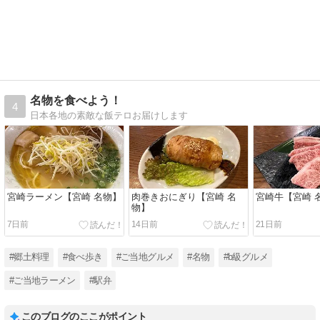
名物を食べよう！
4
日本各地の素敵な飯テロお届けします
宮崎ラーメン【宮崎 名物】
肉巻きおにぎり【宮崎 名
宮崎牛【宮崎 
物】
7日前
14日前
21日前
#郷土料理
#食べ歩き
#ご当地グルメ
#名物
#b級グルメ
#ご当地ラーメン
#駅弁
このブログのここがポイント