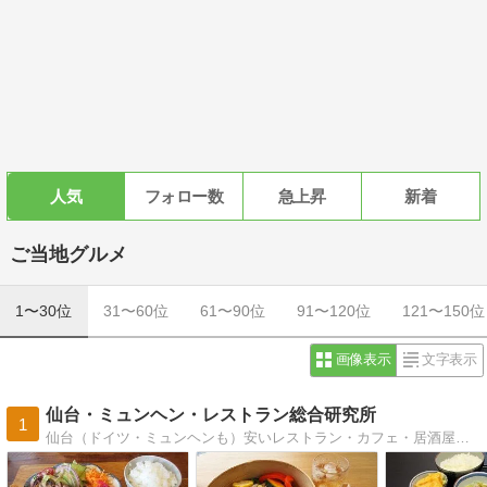
人気
フォロー数
急上昇
新着
ご当地グルメ
1〜30位
31〜60位
61〜90位
91〜120位
121〜150位
画像表示
文字表示
仙台・ミュンヘン・レストラン総合研究所
1
仙台（ドイツ・ミュンヘンも）安いレストラン・カフェ・居酒屋・食堂の、メニュー、価格、接客についての食べ歩きブログ。