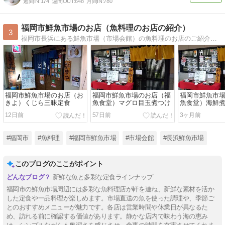
週間IN:
174
週間OUT:
648
月間IN:
780
福岡市鮮魚市場のお店（魚料理のお店の紹介）
3
福岡市長浜にある鮮魚市場（市場会館）の魚料理のお店のご紹介です。 焼魚、煮魚、刺身、クジラのステーキ、海鮮丼等、実に様々な魚料理が食べれます。 ※多くのお店が朝6時位〜昼2時,3時位まで、また夕方6時位〜 の営業です。
福岡市鮮魚市場のお店（お
福岡市鮮魚市場のお店（福
福岡市鮮魚市
きよ）くじら三昧定食
魚食堂）マグロ目玉煮つけ
魚食堂）海鮮
12日前
57日前
3ヶ月前
#福岡市
#魚料理
#福岡市鮮魚市場
#市場会館
#長浜鮮魚市場
このブログのここがポイント
新鮮な魚と多彩な定食ラインナップ
福岡市の鮮魚市場周辺には多彩な魚料理店が軒を連ね、新鮮な素材を活か
した定食や一品料理が楽しめます。市場直送の魚を使った調理や、季節ご
とのおすすめメニューが魅力です。各店は営業時間や休業日が異なるた
め、訪れる前に確認する価値があります。静かな店内で味わう海の恵み