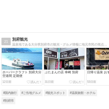
別府観光
21
温泉地である大分県別府市の観光・グルメ情報に地元市民の視点を添えてお届けします！
ホーバークラフト 別府大分
ぶたまんの店 幸崎 別府
日帰り温泉 お
空港間 定期便
12日前
31日前
53日前
#国内旅行
#ご当地グルメ
#観光スポット
#温泉旅館・ホテル
#別府市