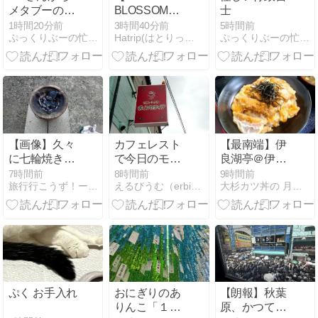
メタブーの入
BLOSSOM
士
浴剤
KUMAMOTO】
1時間20分前
3時間40分前
5時間前
ぷっくりぶーの忙しい毎日
Hatrip(はとりっぷ) 格安国内グルメ&観光スポット紹介
ぷっくりぶーの忙しい毎日
[熊本県熊本市]
熊本駅の目の
前にあるホテ
ル！客室・大
浴場・アメニ
ティ・朝食(ブ
ッフェ)・展望
デッキなど
【画像】久々
カフェレスト
【最南端】伊
(^o^)
に七輪焼きや
で今日のモー
良湖亭＠伊良
るでー
ニング
湖岬で かつ丼
7時間前
8時間前
9時間前
旅行行こうず！ー国内旅行まとめブログー
えるびうむ（erbium）ブログ「食べ物編」
大杉カツ丼の 月に向かって喰え！
【愛知県】
ぷく お手入れ
おにぎりのあ
【朗報】秋葉
りんこ「１年
原、かつての