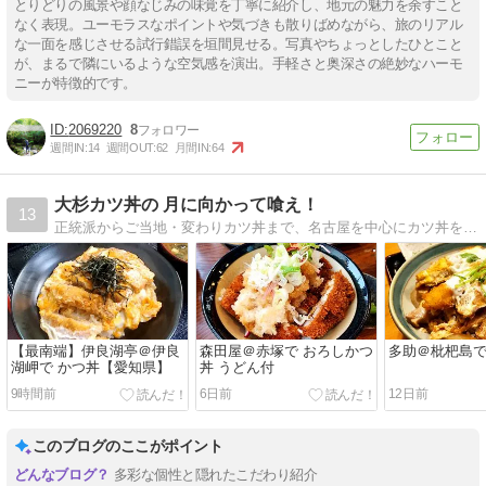
とりどりの風景や顔なじみの味覚を丁寧に紹介し、地元の魅力を余すこと
なく表現。ユーモラスなポイントや気づきも散りばめながら、旅のリアル
な一面を感じさせる試行錯誤を垣間見せる。写真やちょっとしたひとこと
が、まるで隣にいるような空気感を演出。手軽さと奥深さの絶妙なハーモ
ニーが特徴的です。
2069220
8
週間IN:
14
週間OUT:
62
月間IN:
64
大杉カツ丼の 月に向かって喰え！
13
正統派からご当地・変わりカツ丼まで、名古屋を中心にカツ丼を食べ歩きます。
【最南端】伊良湖亭＠伊良
森田屋＠赤塚で おろしかつ
多助＠枇杷島
湖岬で かつ丼【愛知県】
丼 うどん付
9時間前
6日前
12日前
このブログのここがポイント
多彩な個性と隠れたこだわり紹介