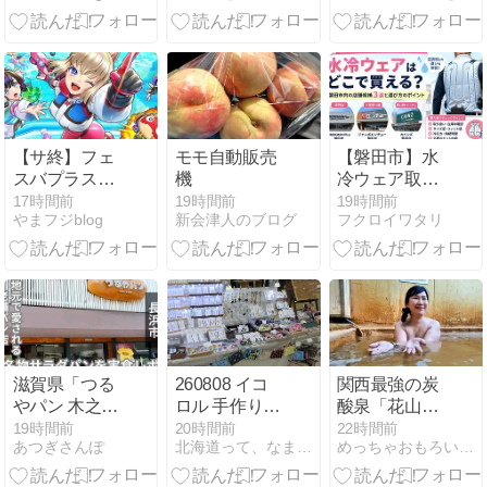
セット」を食
ノ】好き嫌い
べてみた【ラ
分かれる
ンチ】【焼
肉】【ホルモ
ン】
【サ終】フェ
モモ自動販売
【磐田市】水
スバプラスが
機
冷ウェア取扱
サービス終了
店3選｜空調
17時間前
19時間前
19時間前
やまフジblog
新会津人のブログ
フクロイワタリ
を発表、運営
服との違い・
ミスを振り返
サイズ感・選
る【コロプ
び方のポイン
ラ】【MIXI】
ト
【フェスティ
バトル】
滋賀県「つる
260808 イコ
関西最強の炭
やパン 木之本
ロル 手作り雑
酸泉「花山温
本店」訪問レ
貨フェスタ in
泉 薬師の湯」
19時間前
20時間前
22時間前
あつぎさんぽ
北海道って、なまらいいベアー！！
めっちゃおもろい温泉ぷらす
ビュー｜駐車
第13回ホクノ
に宿泊してき
場やお店の雰
ースーパー参
ました！(後