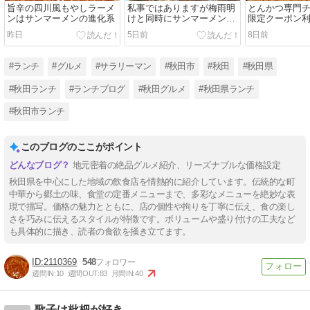
旨辛の四川風もやしラーメ
私事ではありますが梅雨明
とんかつ専門
ンはサンマーメンの進化系
けと同時にサンマーメンブ
限定クーポン
ームが到来いたしました
ツ定食がワン
昨日
5日前
8日前
#ランチ
#グルメ
#サラリーマン
#秋田市
#秋田
#秋田県
#秋田ランチ
#ランチブログ
#秋田グルメ
#秋田県ランチ
#秋田市ランチ
このブログのここがポイント
地元密着の絶品グルメ紹介、リーズナブルな価格設定
秋田県を中心にした地域の飲食店を情熱的に紹介しています。伝統的な町
中華から郷土の味、食堂の定番メニューまで、多彩なメニューを絶妙な表
現で描写。価格の魅力とともに、店の個性や拘りを丁寧に伝え、食の楽し
さを巧みに伝えるスタイルが特徴です。ボリュームや盛り付けの工夫など
も具体的に描き、読者の食欲を掻き立てます。
2110369
548
週間IN:
10
週間OUT:
83
月間IN:
40
歌子は枇杷が好き