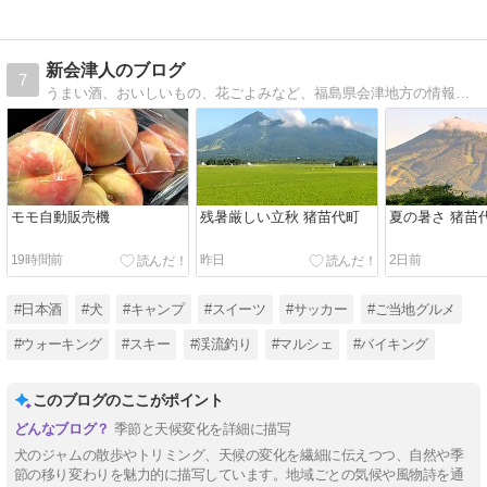
新会津人のブログ
7
うまい酒、おいしいもの、花ごよみなど、福島県会津地方の情報です。
モモ自動販売機
残暑厳しい立秋 猪苗代町
夏の暑さ 猪苗
19時間前
昨日
2日前
#日本酒
#犬
#キャンプ
#スイーツ
#サッカー
#ご当地グルメ
#ウォーキング
#スキー
#渓流釣り
#マルシェ
#バイキング
このブログのここがポイント
季節と天候変化を詳細に描写
犬のジャムの散歩やトリミング、天候の変化を繊細に伝えつつ、自然や季
節の移り変わりを魅力的に描写しています。地域ごとの気候や風物詩を通