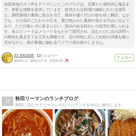
全国各地のカツ丼をテーマにしたこのブログは、定番から個性的な逸品ま
で、多彩な情報を提供しています。提供される料理の細部にわたる描写
と、調理過程の裏側に焦点を当て、風味や盛り付けの妙を鋭く解説。なか
でも、その店のこだわりや工夫、選び抜かれた素材の良さを巧みに伝えて
おり、ただの食レポに留まらない、深みのある味わいの追究が感じられま
す。各エピソードはメリハリをもたせて描写され、読むたびに次の訪問へ
の期待を掻き立てる工夫も満載です。店の特色に応じた比較や評価を織り
交ぜながら、食の奥義に触れるワクワク感を絶やしません。
2053335
13
週間IN:
12
週間OUT:
76
月間IN:
38
秋田リーマンのランチブログ
14
秋田に住むサラリーマンの日々のランチを中心に発信します。