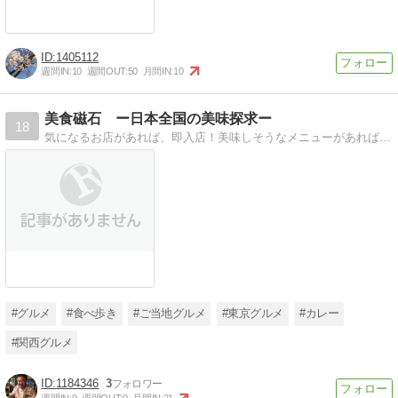
1405112
週間IN:
10
週間OUT:
50
月間IN:
10
美食磁石 ー日本全国の美味探求ー
18
気になるお店があれば、即入店！美味しそうなメニューがあれば、即注文！みなさんの「気になるを」どんどんレポートしていきます。特に、カレーには目がなく、関西だけではなく、全国を飛び回ります。
#グルメ
#食べ歩き
#ご当地グルメ
#東京グルメ
#カレー
#関西グルメ
1184346
3
週間IN:
9
週間OUT:
0
月間IN:
21