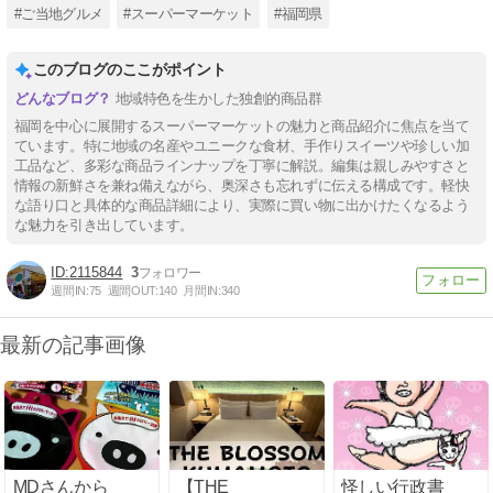
#ご当地グルメ
#スーパーマーケット
#福岡県
このブログのここがポイント
地域特色を生かした独創的商品群
福岡を中心に展開するスーパーマーケットの魅力と商品紹介に焦点を当て
ています。特に地域の名産やユニークな食材、手作りスイーツや珍しい加
工品など、多彩な商品ラインナップを丁寧に解説。編集は親しみやすさと
情報の新鮮さを兼ね備えながら、奥深さも忘れずに伝える構成です。軽快
な語り口と具体的な商品詳細により、実際に買い物に出かけたくなるよう
な魅力を引き出しています。
2115844
3
週間IN:
75
週間OUT:
140
月間IN:
340
最新の記事画像
MDさんから
【THE
怪しい行政書