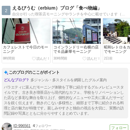
えるびうむ（erbium）ブログ「食べ物編」
2
自分が行った喫茶店モーニングやランチを中心に載せています（主に春日井市〜名古屋北西部とその周辺）。
カフェレストで今日のモー
コインランドリー右横の店
昭和レトロ＆
ニング
で６品豪華モーニング
でモーニング
8時間前
30時間前
2日前
このブログのここがポイント
多ジャンル・多スタイルを網羅したグルメ案内
バラエティに富んだモーニング体験を丁寧に紹介するグルメレビュースタ
イルです。古き良き喫茶店から現代的なカフェ、学校をリノベーションし
た店など多彩な舞台を取り上げ、個性的なメニューや工夫に富んだサービ
スを鋭く伝えます。飽きのこない多様性と、細部まで丁寧に紹介される料
理と店の魅力が特徴です。親しみやすさと独自の視点を大切に、実際の訪
問記録や写真とともに分かりやすくまとめています。
996561
4