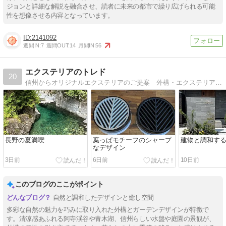
ジョンと詳細な解説を融合させ、読者に未来の都市で繰り広げられる可能
性を想像させる内容となっています。
2141092
週間IN:
7
週間OUT:
14
月間IN:
56
エクステリアのトレド
20
信州からオリジナルエクステリアのご提案 外構・エクステリアの施工例や出掛けた先でのグルメ情報
長野の夏満喫
葉っぱモチーフのシャープ
建物と調和す
なデザイン
3日前
6日前
10日前
このブログのここがポイント
自然と調和したデザインと癒し空間
多彩な自然の魅力を巧みに取り入れた外構とガーデンデザインが特徴で
す。清涼感あふれる阿寺渓谷や青木湖、信州らしい水盤や庭園の景観が、