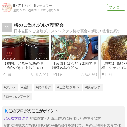
2119556
6
週間IN:
22
週間OUT:
132
月間IN:
80
椿のご当地グルメ研究会
11
日本全国をご当地グルメをワタクシ椿が実食＆解説！後世に残すべきものは何だ！？
【福岡】北九州伝統の味
【茨城】ばんどう太郎で味
【群馬】高崎
「ぬかだき」をおしゃれに
噌煮込みうどん
様！シャンゴ
アレンジ料理
デフォルト
2日前
12日前
16日前
#グルメ
#旅行
#食べ歩き
#ご当地グルメ
#飲み歩き
#ローカルフード
このブログのここがポイント
地域食文化と風土解説に特化した深掘り取材
多彩な地域のご当地料理と飲み物の紹介を通じて、その土地固有の食文化