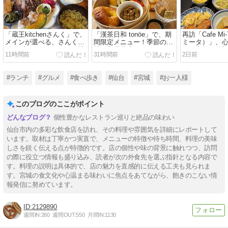
「蔵王kitchenさんく」で、
「漢茶日和 tonöe」で、期
再訪「Cafe M
メインが選べる、さんくラ
間限定メニュー！季節の野
ミータ）」、
ンチプレート、ごろっと桃
菜と和漢薬膳キーマカレ
わり定食と笑
11時間前
31時間前
2日前
のヨーグルトババロア
ー、冷たい漢茶、ミニシフ
やされるカフ
ォンケーキ
#ランチ
#グルメ
#食べ歩き
#仙台
#宮城
#お一人様
このブログのここがポイント
個性豊かなレストラン巡りと絶品の味わい
仙台市内の多彩な飲食店を訪れ、その料理や雰囲気を詳細にレポートして
います。取材は丁寧かつ実直で、メニューの特徴や待ち時間、料理の美味
しさを鋭く伝える点が特徴的です。店の個性や味の背景に触れつつ、訪問
の際に役立つ情報も盛り込み、読者が次の外食先を選ぶ指針となる内容で
す。料理の説明は具体的で、店の魅力を直感的に伝える工夫も見られま
す。宮城の食文化や心温まる味わいに焦点をあてながら、飽きのこない情
報発信に努めています。
2129890
週間IN:
260
週間OUT:
550
月間IN:
1130