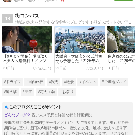
街コンパス
19
地域の魅力を発信する情報特化ブログです！観光スポットやご当地グルメ、イベントの最新情報、見どころや役立つ豆知識を写真付きで詳しく解説。YouTubeチャンネルとも連動し、動画とテキストで分かりやすくお届けします！
【9月まで開催】場所取り
大阪府・大阪市の公式計画
東京都の公式
不要＆入場無料！メッツァ
から予想した「2126年の大
した「2126
ビレッジの「北欧花火」が
阪」の姿 シリーズ◆100年
シリーズ◆10
20日前
29日前
31日前
コスパ最強すぎる！
後の日本の都市：第2話
の都市：第1話
100年後の日本の都市：第2
都市・新宿」
話「進化する水都・大阪」
#ドライブ
#国内旅行
#観光
#絶景
#イベント
#ご当地グルメ
#道の駅
#未来
#花火大会
#お祭り
このブログのここがポイント
鋭い未来予想と詳細な都市計画解説
未来の都市像を具体的なデータとともに壮大に描き出します。東京都の長
期戦略に基づく新宿の3層都市構想や、歴史と文化、地域の魅力を掘り下
げ、時代とともに変わる風景のビジョンを鮮やかに伝えます。リアルなビ