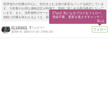
室津地方の牡蠣を中心に、殻付きとむき身の多彩なパックを紹介していま
す。大容量やお得な価格設定が特徴で、気軽に楽しめる商品構成となって
います。また、送料無料のサービスもアピールポイントです。多くの人が
【Tips】気になるブログをフォロー。

登録不要。更新を逃さずキャッチ！
気軽に牡蠣を味わえるような、親しみやすさとお得感を意識しています。
閉じる
1454431
3
週間IN:
40
週間OUT:
140
月間IN:
180