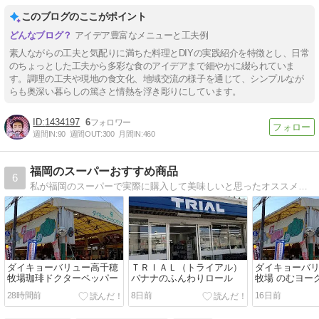
このブログのここがポイント
アイデア豊富なメニューと工夫例
素人ながらの工夫と気配りに満ちた料理とDIYの実践紹介を特徴とし、日常
のちょっとした工夫から多彩な食のアイデアまで細やかに綴られていま
す。調理の工夫や現地の食文化、地域交流の様子を通じて、シンプルなが
らも奥深い暮らしの篤さと情熱を浮き彫りにしています。
1434197
6
週間IN:
90
週間OUT:
300
月間IN:
460
福岡のスーパーおすすめ商品
6
私が福岡のスーパーで実際に購入して美味しいと思ったオススメ商品の紹介です。
ダイキョーバリュー高千穂
ＴＲＩＡＬ（トライアル）
ダイキョーバ
牧場珈琲ドクターペッパー
バナナのふんわりロール
牧場 のむヨー
28時間前
8日前
16日前