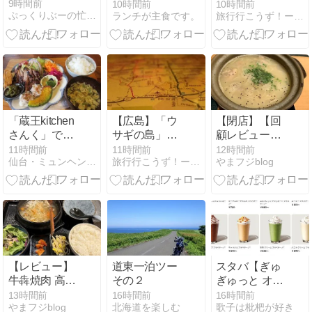
に１度の
活気が戻るｗ
9時間前
10時間前
10時間前
ぷっくりぶーの忙しい毎日
ランチが主食です。
旅行行こうず！ー国内旅行まとめブログー
ARINKO'sDAY！
ｗｗｗｗｗｗ
お得なセット
ｗ
メニュー」
「蔵王kitchen
【広島】「ウ
【閉店】【回
さんく」で、
サギの島」生
顧レビュー】
メインが選べ
態系に異変、
小豆島 大儀 高
11時間前
11時間前
12時間前
仙台・ミュンヘン・レストラン総合研究所
旅行行こうず！ー国内旅行まとめブログー
やまフジblog
る、さんくラ
観光客「過剰
田馬場店の
ンチプレー
な餌やり」で
「鶏そうめ
ト、ごろっと
増えた思わぬ
ん」を食べて
桃のヨーグル
「敵」…ウサ
みた【そうめ
トババロア
ギ襲い口でく
ん】【小豆
わえる姿も 大
島】
久野島
【レビュー】
道東一泊ツー
スタバ【ぎゅ
牛犇焼肉 高田
その２
ぎゅっと オレ
馬場の「自家
ンジ & マンゴ
13時間前
16時間前
16時間前
やまフジblog
北海道を楽しむ
歌子は枇杷が好き
製もつ煮込み
ー フラペチー