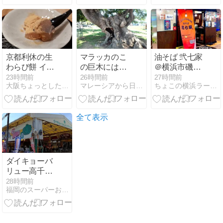
囲気も紹介
加作家募集
編)
京都利休の生
マラッカのこ
油そば 弐七家
わらび餅 イオ
の巨木には驚
＠横浜市磯子
ン藤井寺ショ
いた。都会忘
区東町
23時間前
26時間前
27時間前
大阪ちょっとした広報部
マレーシアから日本に逆移住編：B級グルメ&徒然なる生活探訪
ちょこの横浜ラーメン日記
ッピングセン
れてトレッキ
ター店
ングでビック
リ出会い。KL
の面白旅日記
全て表示
写真集、思い
出集。
ダイキョーバ
リュー高千穂
牧場珈琲ドク
28時間前
福岡のスーパーおすすめ商品
ターペッパー