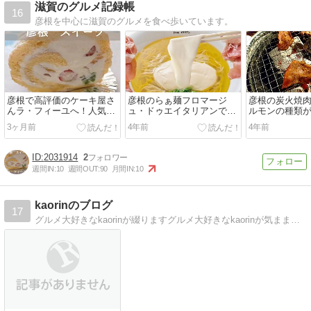
滋賀のグルメ記録帳
16
彦根を中心に滋賀のグルメを食べ歩いています。
彦根で高評価のケーキ屋さ
彦根のらぁ麺フロマージ
彦根の炭火焼
んラ・フィーユへ！人気の
ュ・ドゥエイタリアンで生
ルモンの種類
サクふわシュークリームと
ハムフロマージュを食べ
温調理された
3ヶ月前
4年前
4年前
ロールケーキを食べる
る！ミシュランガイドにも
掲載
2031914
2
週間IN:
10
週間OUT:
90
月間IN:
10
kaorinのブログ
17
グルメ大好きなkaorinが綴りますグルメ大好きなkaorinが気ままに綴ります(・∀・)