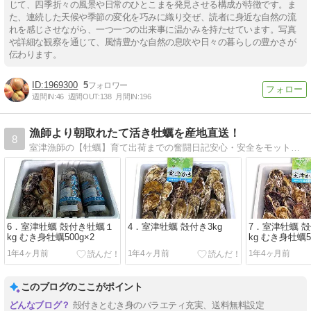
じて、四季折々の風景や日常のひとこまを発見させる構成が特徴です。ま
た、連続した天候や季節の変化を巧みに織り交ぜ、読者に身近な自然の流
れを感じさせながら、一つ一つの出来事に温かみを持たせています。写真
や詳細な観察を通じて、風情豊かな自然の息吹や日々の暮らしの豊かさが
伝わります。
1969300
5
週間IN:
46
週間OUT:
138
月間IN:
196
漁師より朝取れたて活き牡蠣を産地直送！
8
室津漁師の【牡蠣】育て出荷までの奮闘日記安心・安全をモットーに美味しい牡蠣を育てています。
6．室津牡蠣 殻付き牡蠣１
4．室津牡蠣 殻付き3kg
7．室津牡蠣 
kg むき身牡蠣500g×2
kg むき身牡蠣5
1年4ヶ月前
1年4ヶ月前
1年4ヶ月前
このブログのここがポイント
殻付きとむき身のバラエティ充実、送料無料設定