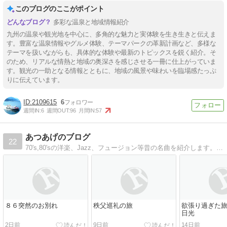
このブログのここがポイント
多彩な温泉と地域情報紹介
九州の温泉や観光地を中心に、多角的な魅力と実体験を生き生きと伝えま
す。豊富な温泉情報やグルメ体験、テーマパークの革新計画など、多様な
テーマを扱いながらも、具体的な体験や最新のトピックスを鋭く紹介。そ
のため、リアルな情熱と地域の奥深さを感じさせる一冊に仕上がっていま
す。観光の一助となる情報とともに、地域の風景や味わいを臨場感たっぷ
りに伝えています。
2109615
6
週間IN:
6
週間OUT:
96
月間IN:
57
あつあげのブログ
22
70's,80'sの洋楽、Jazz、フュージョン等昔の名曲を紹介します。僕がいいなと思った曲をチョイス。そんな独断的なブログです。
８６突然のお別れ
秩父巡礼の旅
欲張り過ぎた旅
日光
2日前
9日前
14日前