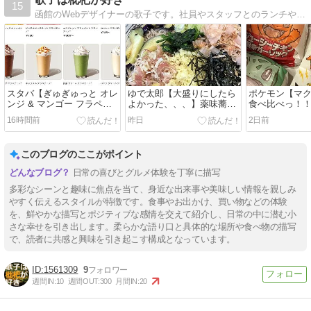
15
函館のWebデザイナーの歌子です。社員やスタッフとのランチや私の休日食べ歩き紹介ブログです！
スタバ【ぎゅぎゅっと オレ
ゆで太郎【大盛りにしたら
ポケモン【マ
ンジ & マンゴー フラペチ
よかった、、、】薬味蕎麦
食べ比べっ！
ーノ】好き嫌い分かれる
うんまい！
16時間前
昨日
2日前
このブログのここがポイント
日常の喜びとグルメ体験を丁寧に描写
多彩なシーンと趣味に焦点を当て、身近な出来事や美味しい情報を親しみ
やすく伝えるスタイルが特徴です。食事やお出かけ、買い物などの体験
を、鮮やかな描写とポジティブな感情を交えて紹介し、日常の中に潜む小
さな幸せを引き出します。柔らかな語り口と具体的な場所や食べ物の描写
で、読者に共感と興味を引き起こす構成となっています。
1561309
9
週間IN:
10
週間OUT:
300
月間IN:
20