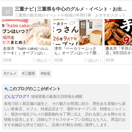
三重ナビ | 三重県を中心のグルメ・イベント・お出かけ情報
10
三重県の観光地のイベントや地域の年間行事・おすすめスポットについて発信
名張市『halm cake(ハルム
津市『ベーカリーぷっさ
桑名市『手羽八
ケーキ）』オープンはい
ん』オープンはいつ？開店
店』9月15日
つ？開店場所とアクセスま
場所とアクセスまとめ！
店場所とアク
2日前
2日前
3日前
とめ！
#グルメ
#三重県
#地域
このブログのここがポイント
地域密着の最新注目情報を網羅
各地で続く新店舗の誕生と、その魅力を簡潔に紹介。歴史ある老舗から新
しい飲食店、カフェ、特産品店まで、場所やオープン日、特徴をジョイン
ト。観光や地元グルメの最新動向を丁寧に伝え、訪れる楽しみを輝かせる
情報を提供します。詳細なアクセスやオープン日程はもちろん、周辺のお
すすめ施設も併せて紹介し、読者の行動を自然に後押しします。