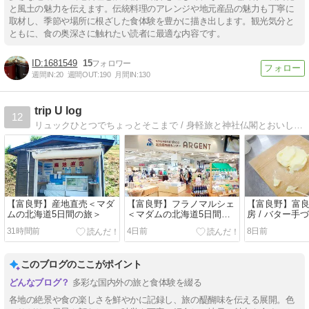
と風土の魅力を伝えます。伝統料理のアレンジや地元産品の魅力も丁寧に
取材し、季節や場所に根ざした食体験を豊かに描き出します。観光気分と
ともに、食の奥深さに触れたい読者に最適な内容です。
1681549
15
週間IN:
20
週間OUT:
190
月間IN:
130
trip U log
12
リュックひとつでちょっとそこまで / 身軽旅と神社仏閣とおいしいもの。
【富良野】産地直売＜マダ
【富良野】フラノマルシェ
【富良野】富
ムの北海道5日間の旅＞
＜マダムの北海道5日間の
房 / バター手
旅＞
マダムの北海道
31時間前
4日前
8日前
＞
このブログのここがポイント
多彩な国内外の旅と食体験を綴る
各地の絶景や食の楽しさを鮮やかに記録し、旅の醍醐味を伝える展開。色