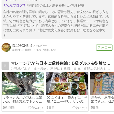
地域独自の風土と歴史を映した料理解説
各地の名物料理を詳細に紹介し、その背景や歴史、食文化への根ざし方を
わかりやすく解説しています。伝統的な料理から新しいご当地麺まで、地
域ごとの特色と魅力が伝わる内容となっています。料理のルーツや特色を
丁寧に掘り下げることで、読者の食への好奇心と理解を深める工夫が随所
に散りばめられており、地域の食文化を存分に楽しむ一助となる記事で
す。
1980343
5
週間IN:
90
週間OUT:
120
月間IN:
520
マレーシアから日本に逆移住編：B級グルメ&徒然なる生活探訪
5
ご当地グルメ、食べ歩き、料理にも挑戦、日頃、新鮮な気付きをいろいろ書いていきたい。英語出来なくても13年、マレーシアにてローカルとのお付き合いで感謝生活。本帰国後の日本にて少ない年金生活。それでも頑張るゾー。
マラッカのこの巨木には驚
Ⓝ よくまぁ、飽きずに弁当
床から「忍者
いた。都会忘れてトレッキ
箱メニュー作り。いいので
出てきた。KL
ングでビックリ出会い。KL
す、、弱い頭の活性化のつ
グモールの面
26時間前
3日前
5日前
の面白旅日記写真集、思い
もりです。
出集。