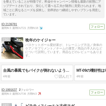
を整えていることが特徴です。料金やキャンペーン情報も最新の状態にア
ップデートされており、安心して選べる工夫が随所に見受けられます。地
域ごとに異なるニーズを反映し、効率的かつ継続しやすいプランを用意し
ています。
2139781
週間IN:
3
週間OUT:
21
月間IN:
18
23
晩年のケイジャー
バスケットボール愛好家が、トレーニング方法／身体の
ケア／サプリメント／チームの運営／用品の手入れなど
について説明しています。用品などのレビューもありま
す。
台風の暴風でもバイクが倒れないよう備えましょう！（スクーター編）
4年前
4年前
1991637
2
週間IN:
3
週間OUT:
36
月間IN:
3
24
ピラティスシールと古代ヨガ