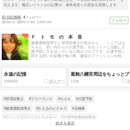
伝えます。幅広いジャンルの記事が、身体改造への意欲を刺激します。
1013695
4
週間IN:
60
週間OUT:
850
月間IN:
280
3
Ｆ ト モ の 本 音
健康運動指導士と管理栄養士の視点から、「シニアはも
ちろん、若い内からの介護予防」をモットーに活動し介
護予防に力を注いでいる人間のブログです。介護予防に
対する想いや栄養や食の事、趣味のファッションや蛙に
ついても書いています。
永遠の記憶
葛飾八幡宮周辺をちょっとブ
20時間前
2日前
#管理栄養士
#フリーランス
#カエル
#介護予防
#健康運動指導士
#かえるのピクルス
#太極拳
#フィットネスインストラクター
#介護予防運動指導員
続きを表示
#介護予防総合サポート倶楽部
#若い内から介護予防
#健康寿命延伸