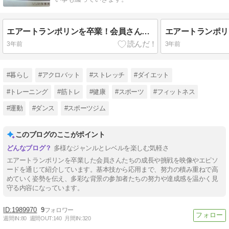
エアートランポリンを卒業！会員さん達の成長ぶりをお届けします
3年前
3年前
#暮らし
#アクロバット
#ストレッチ
#ダイエット
#トレーニング
#筋トレ
#健康
#スポーツ
#フィットネス
#運動
#ダンス
#スポーツジム
このブログのここがポイント
多様なジャンルとレベルを楽しむ気軽さ
エアートランポリンを卒業した会員さんたちの成長や挑戦を映像やエピソ
ードを通じて紹介しています。基本技から応用まで、努力の積み重ねで高
めていく姿勢を伝え、多彩な背景の参加者たちの努力や達成感を温かく見
守る内容になっています。
1989970
9
週間IN:
80
週間OUT:
140
月間IN:
320