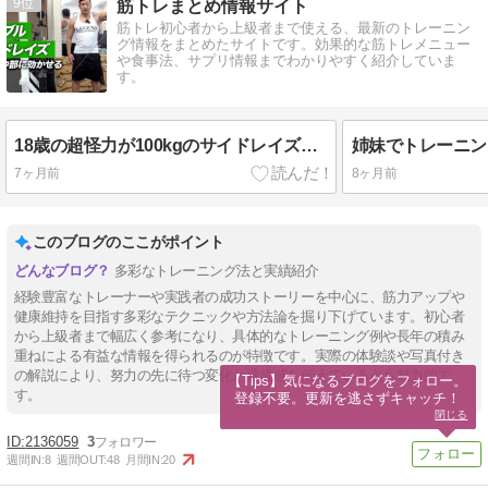
9
筋トレまとめ情報サイト
筋トレ初心者から上級者まで使える、最新のトレーニン
グ情報をまとめたサイトです。効果的な筋トレメニュー
や食事法、サプリ情報までわかりやすく紹介していま
す。
18歳の超怪力が100kgのサイドレイズをやってみたｗｗｗ
7ヶ月前
8ヶ月前
このブログのここがポイント
多彩なトレーニング法と実績紹介
経験豊富なトレーナーや実践者の成功ストーリーを中心に、筋力アップや
健康維持を目指す多彩なテクニックや方法論を掘り下げています。初心者
から上級者まで幅広く参考になり、具体的なトレーニング例や長年の積み
重ねによる有益な情報を得られるのが特徴です。実際の体験談や写真付き
の解説により、努力の先に待つ変化と達成感を伝えている点も魅力的で
【Tips】気になるブログをフォロー。

す。
登録不要。更新を逃さずキャッチ！
閉じる
2136059
3
週間IN:
8
週間OUT:
48
月間IN:
20