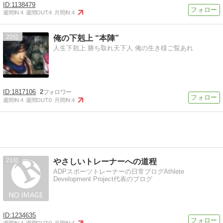
1138479
週間IN:
4
週間OUT:
4
月間IN:
4
20
俺の下剋上 “本陣”
人生下剋上 勝ち取れ天下人 俺の生き様ご覧あれ
1817106
2
週間IN:
4
週間OUT:
0
月間IN:
4
21
やさしいトレーナーへの道程
ADPスポーツトレーナーの日常ブログAthlete
Development Project代表のブログ
1234635