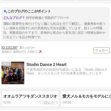
このブログのここがポイント
科学的根拠と実践的アプローチ
運動の重要性を体だけでなく脳にも焦点を当てて解説し、健康寿命や若々
しい身体を目指すための具体的な方法を提案しています。筋トレや呼吸
法、骨盤底筋のケアまで、多角的な視点から実生活に役立つ情報を細やか
に伝えている点が特徴です。
1151397
3
週間IN:
3
週間OUT:
0
月間IN:
3
26
Studio Dance 2 Heart
千葉県成田市の国道51号線沿いにある「Studio Dance 2
Heart」ダンススタジオでの出来事を投稿しています。
オオムラアツキダンススタジオ
5日前
16日前