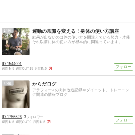
14
運動の常識を変える！身体の使い方講座
結果が出ないのは体の使い方を間違えている努力・才能
それ以前に体の使い方が根本的に間違っています。
1544091
週間IN:
5
週間OUT:
15
月間IN:
5
15
からだログ
アラフォー♂の肉体改造記録やダイエット、トレーニン
グ関連の情報ブログ
1756526
3
週間IN:
5
週間OUT:
0
月間IN:
5