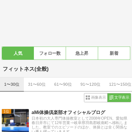
人気
フォロー数
急上昇
新着
フィットネス(全般)
1〜30位
31〜60位
61〜90位
91〜120位
121〜150位
画像表示
文字表示
1
aMi体操倶楽部オフィシャルブログ
日本初の大人専門体操教室として2008年OPEN。愛知県
春日井市にて12年営業⇒岐阜県羽島郡岐南町へ移転しま
した。教室でのエピソードのほか、体操とは全く関係な
い事も綴っていきます。