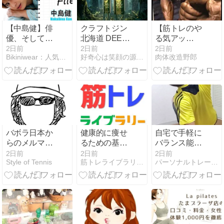
AKB48？
Season2】
【中島健】俳
クラフトジン
【筋トレのや
優、そしてモ
北海道 DEEP
る気アッ
デルとしても
GREEN JIN
プ！】筋トレ
2日前
2日前
2日前
Bikiniwear：人気のグラビア・ビキニ女優の動画サイト
好奇心は笑顔の源！話題のアイテムと時事ネタ日記
肉体改造野郎
活躍する健く
時の力こぶモ
んのフォトジ
リッモリッ＆
ェニックな魅
胸筋スジッス
力をお届け！
ジッ
バボラ日本か
健康的に痩せ
自宅で手軽に
らのメルマガ
るための基本
バランス能力
によるとイン
的な運動・食
向上
2日前
2日前
2日前
Style of Tennis
筋トレライブラリー - byD'sBLOG
パーソナルトレーナー依田裕章のブログ
ターハイ団体
事の方法につ
がバボラ祭り
いて【ダイエ
だったらしい
ット・筋ト
レ・有酸素運
動・食事・睡
眠】