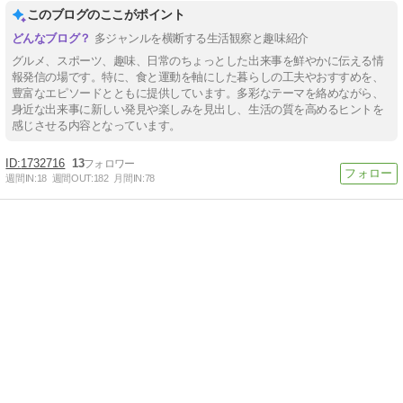
このブログのここがポイント
多ジャンルを横断する生活観察と趣味紹介
グルメ、スポーツ、趣味、日常のちょっとした出来事を鮮やかに伝える情
報発信の場です。特に、食と運動を軸にした暮らしの工夫やおすすめを、
豊富なエピソードとともに提供しています。多彩なテーマを絡めながら、
身近な出来事に新しい発見や楽しみを見出し、生活の質を高めるヒントを
感じさせる内容となっています。
1732716
13
週間IN:
18
週間OUT:
182
月間IN:
78