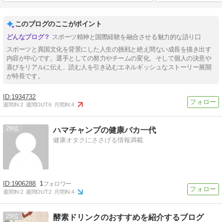
このブログのここがポイント
スポーツ精神と国際経験を融合させる魅力的な語り口
スポーツと異国文化を背景にした人生の挑戦と絶え間ない成長を描き出す
内容が中心です。選手としての努力やチームの変化、そして個人の決意や
喜びをリアルに伝え、読む人を引き込むエネルギッシュなストーリー展開
が特長です。
1934732
週間IN:
2
週間OUT:
6
月間IN:
4
28
ハマチャンプの健康バカ一代
健康オタクにささげる情報満載
1906288
1
週間IN:
2
週間OUT:
2
月間IN:
4
29
酵素ドリンクのおすすめを紹介するブログ