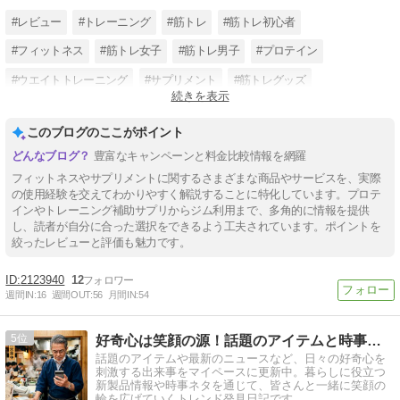
#レビュー
#トレーニング
#筋トレ
#筋トレ初心者
#フィットネス
#筋トレ女子
#筋トレ男子
#プロテイン
#ウエイトトレーニング
#サプリメント
#筋トレグッズ
続きを表示
#トレーニング方法
このブログのここがポイント
豊富なキャンペーンと料金比較情報を網羅
フィットネスやサプリメントに関するさまざまな商品やサービスを、実際
の使用経験を交えてわかりやすく解説することに特化しています。プロテ
インやトレーニング補助サプリからジム利用まで、多角的に情報を提供
し、読者が自分に合った選択をできるよう工夫されています。ポイントを
絞ったレビューと評価も魅力です。
2123940
12
週間IN:
16
週間OUT:
56
月間IN:
54
5
好奇心は笑顔の源！話題のアイテムと時事ネタ日記
話題のアイテムや最新のニュースなど、日々の好奇心を
刺激する出来事をマイペースに更新中。暮らしに役立つ
新製品情報や時事ネタを通じて、皆さんと一緒に笑顔の
輪を広げていくトレンド発見日記です。