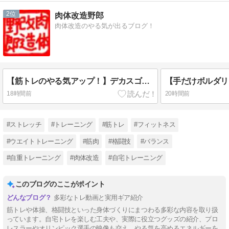
2
肉体改造野郎
肉体改造のやる気が出るブログ！
【筋トレのやる気アップ！】デカスゴ筋肉ボディビルダー達の肉体改造ビフォーアフター
18時間前
20時間前
#ストレッチ
#トレーニング
#筋トレ
#フィットネス
#ウエイトトレーニング
#筋肉
#格闘技
#バランス
#自重トレーニング
#肉体改造
#自宅トレーニング
このブログのここがポイント
多彩なトレ動画と実用ギア紹介
筋トレや体操、格闘技といった身体づくりにまつわる多彩な内容を取り扱
っています。自宅トレを楽しむ工夫や、実際に役立つグッズの紹介、プロ
レスラーやオリンピック選手の映像も交え、やる気を高めるエネルギーを