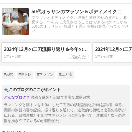
17
50代オッサンのマラソン＆ボディメイク二刀流挑戦記
マラソンとボディメイク。遅筋と速筋のせめぎ合い。相
反する二つを共に成長させることはできるのか？しかも
50代のオッサンが!無謀とも思える挑戦を見守ってくださ
い。
2024年12月の二刀流振り返り＆今年の総括
1年8ヶ月前
1年8ヶ月前
#50代
#筋トレ
#マラソン
#二刀流
このブログのここがポイント
多彩な練習と記録で着実な成長追求
ランニングと筋トレを主体にした二刀流の活動記録と計画を詳細に綴る。
実際の練習内容や記録、振り返りを通じて、進取的な挑戦と改善の姿勢が
伝わる。目標達成とセルフマネジメントに焦点を当て、達成感と次への意
欲を掻き立てているのが特徴的だ。