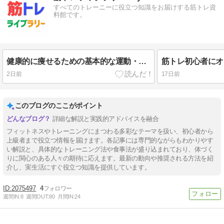
すべてのトレーニーに役立つ知識をお届けする筋トレ資
料館です。
健康的に痩せるための基本的な運動・食事の方法について【ダイエット・筋トレ・有酸素運動・食事・睡眠】
2日前
17日前
このブログのここがポイント
詳細な解説と実践的アドバイスを融合
フィットネスやトレーニングにまつわる多彩なテーマを扱い、初心者から
上級者まで役立つ情報を届けます。各記事には専門的ながらもわかりやす
い解説と、具体的なトレーニング法や食事法が盛り込まれており、体づく
りに関心のある人々の期待に応えます。最新の動向や推奨される方法を紹
介し、実生活にすぐ役立つ知識を提供しています。
2075497
4
週間IN:
8
週間OUT:
80
月間IN:
24