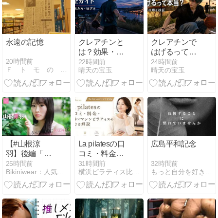
い/オススメ回
④話分【ボイ
スコミック】
永遠の記憶
クレアチンと
クレアチンで
は？効果・副
はげるって本
作用・飲み
当？抜け毛と
20時間前
22時間前
24時間前
Ｆ ト モ の 本 音
晴天の宝玉
晴天の宝玉
方・選び方ま
DHTの噂を最
でオレが全部
新の試験でほ
整理した完全
ぐす
ガイド
【#山根涼
La pilatesの口
広島平和記念
羽】後編「昔
コミ・料金・
はよく病んで
整体×マシン
32時間前
25時間前
31時間前
もっと自分を好きになれる場所: (全国)
Bikiniwear：人気のグラビア・ビキニ女優の動画サイト
横浜ピラティス比較ナビ
たけど、マレ
ピラティスの
ーシアに行っ
魅力を解説
て明るくなり
ました」【な
んで令和に