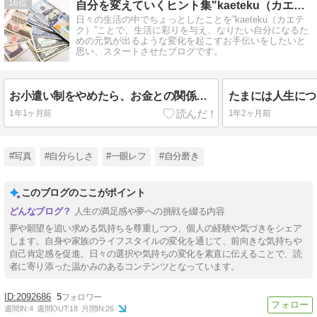
16
自分を変えていくヒント集"kaeteku（カエテク）"
日々の生活の中でちょっとしたことを”kaeteku（カエテ
ク）”ことで、生活に彩りを与え、なりたい自分になるた
めの元気が出るような変化を起こすお手伝いをしたいと
思い、スタートさせたブログです。
お小遣い制をやめたら、お金との関係が変わった
1年1ヶ月前
1年2ヶ月前
#写真
#自分らしさ
#一眼レフ
#自分磨き
このブログのここがポイント
人生の満足感や夢への挑戦を綴る内容
夢や願望を追い求める気持ちを尊重しつつ、個人の経験や気づきをシェア
します。自身や家族のライフスタイルの変化を通じて、前向きな気持ちや
自己肯定感を促進。日々の選択や気持ちの変化を素直に伝えることで、読
者に寄り添った温かみのあるコンテンツとなっています。
2092686
5
週間IN:
4
週間OUT:
18
月間IN:
26