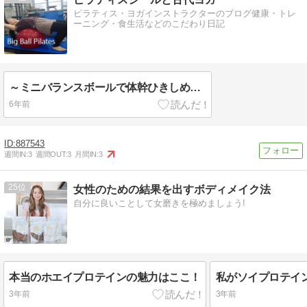
ピラティス・ヨガインストラクターのブログ健康・トレ
ーニング・食生活などのこだわり日記
～ミニバランスボールで体幹ひきしめ★シェイプアップピラティス～＠神奈川限定出張レッスン
6年前
887543
週間IN:
3
週間OUT:
3
月間IN:
3
25
女性のための結果を出すボディメイク法
自分に良いことして女磨きを極めましょう!
本当のホエイプロテインの魅力はここ！
3年前
3年前