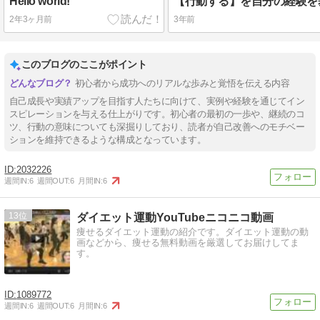
Hello world!
2年3ヶ月前
3年前
このブログのここがポイント
初心者から成功へのリアルな歩みと覚悟を伝える内容
自己成長や実績アップを目指す人たちに向けて、実例や経験を通じてイン
スピレーションを与える仕上がりです。初心者の最初の一歩や、継続のコ
ツ、行動の意味についても深掘りしており、読者が自己改善へのモチベー
ションを維持できるような構成となっています。
2032226
週間IN:
6
週間OUT:
6
月間IN:
6
13
ダイエット運動YouTubeニコニコ動画
痩せるダイエット運動の紹介です。ダイエット運動の動
画などから、痩せる無料動画を厳選してお届けしてま
す。
1089772
週間IN:
6
週間OUT:
6
月間IN:
6