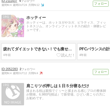
2111437
4
週間IN:
4
週間OUT:
24
月間IN:
12
18
ホッティー
ホッティーは、ホットヨガやヨガ、ピラティス、フィッ
トネスジム、オンラインフィットネスの紹介・体験レビ
ューです。
疲れてダイエットできない！でも痩せたい！どうすればいい？
4年前
4年前
2052283
2
週間IN:
4
週間OUT:
12
月間IN:
4
19
肩こりツボ押しは１日５分寝るだけ
揉まれる枕は親指でぐぅ〜と揉まれる感じプロの整体師
が開発。6,980円(税込）で新登場。ひどい肩こりの方に
お勧めです。