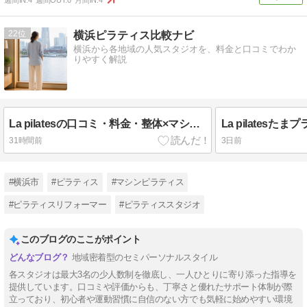
週間IN:
4
週間OUT:
0
月間IN:
4
22
横浜ピラティス比較ナビ
横浜から各地域の人気スタジオを、料金と口コミでわか
りやすく解説
La pilatesの口コミ・料金・整体×マシンピラティスの魅力を解説
31時間前
3日前
#横浜市
#ピラティス
#マシンピラティス
#ピラティスリフォーマー
#ピラティススタジオ
このブログのここがポイント
地域密着型のセミパーソナルスタイル
各スタジオは最大3名の少人数制を徹底し、一人ひとりに寄り添った指導を
提供しています。口コミや評価からも、丁寧さと優れたサポート体制が際
立っており、初心者や運動習慣に自信のない方でも気軽に始めやすい環境