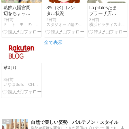
葛飾八幡宮周
8/5（水）レン
La pilatesたま
辺をちょっと
タル状況
プラーザ店の
ブラブラ
口コミ・料金
2日前
2日前
3日前
Ｆ ト モ の 本 音
スタジオ三ノ輪のブログ
横浜ピラティス比較ナビ
｜女性専用・
体験1,000円を
徹底解説
全て表示
草刈り
3日前
いなほBulls CHOの日記
7
自然で美しい姿勢 パルテノン・スタイル
姿勢や振舞を研究してきた禅僧のブログです誰でも、本