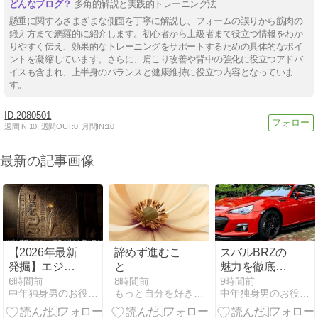
多角的解説と実践的トレーニング法
懸垂に関するさまざまな側面を丁寧に解説し、フォームの誤りから筋肉の
鍛え方まで網羅的に紹介します。初心者から上級者まで役立つ情報をわか
りやすく伝え、効果的なトレーニングをサポートするための具体的なポイ
ントを凝縮しています。さらに、肩こり改善や背中の強化に役立つアドバ
イスも含まれ、上半身のバランスと健康維持に役立つ内容となっていま
す。
2080501
週間IN:
10
週間OUT:
0
月間IN:
10
最新の記事画像
【2026年最新
諦めず進むこ
スバルBRZの
発掘】エジプ
と
魅力を徹底解
ト墓碑に刻ま
説！スバル魂
6時間前
8時間前
9時間前
中年独身男のお役立ち情報局
もっと自分を好きになれる場所: (全国)
中年独身男のお役立ち情報局
れた異例の
を受け継ぐス
神々と超文明
ポーツカーの