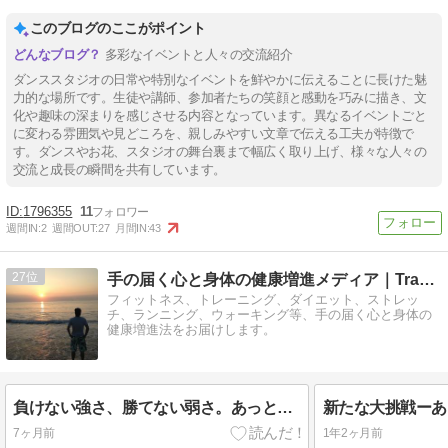
このブログのここがポイント
多彩なイベントと人々の交流紹介
ダンススタジオの日常や特別なイベントを鮮やかに伝えることに長けた魅
力的な場所です。生徒や講師、参加者たちの笑顔と感動を巧みに描き、文
化や趣味の深まりを感じさせる内容となっています。異なるイベントごと
に変わる雰囲気や見どころを、親しみやすい文章で伝える工夫が特徴で
す。ダンスやお花、スタジオの舞台裏まで幅広く取り上げ、様々な人々の
交流と成長の瞬間を共有しています。
1796355
11
週間IN:
2
週間OUT:
27
月間IN:
43
27
手の届く心と身体の健康増進メディア｜Tracy（トレイシー）
フィットネス、トレーニング、ダイエット、ストレッ
チ、ランニング、ウォーキング等、手の届く心と身体の
健康増進法をお届けします。
負けない強さ、勝てない弱さ。あっという間の6ヶ月。
新たな大挑戦ーあ
7ヶ月前
1年2ヶ月前