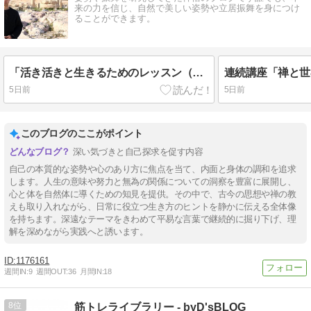
来の力を信じ、自然で美しい姿勢や立居振舞を身につけ
ることができます。
「活き活きと生きるためのレッスン（ドラッカーのいうフィディアスのレッスン）
5日前
5日前
このブログのここがポイント
深い気づきと自己探求を促す内容
自己の本質的な姿勢や心のあり方に焦点を当て、内面と身体の調和を追求
します。人生の意味や努力と無為の関係についての洞察を豊富に展開し、
心と体を自然体に導くための知見を提供。その中で、古今の思想や禅の教
えも取り入れながら、日常に役立つ生き方のヒントを静かに伝える全体像
を持ちます。深遠なテーマをきわめて平易な言葉で継続的に掘り下げ、理
解を深めながら実践へと誘います。
1176161
週間IN:
9
週間OUT:
36
月間IN:
18
8
筋トレライブラリー - byD'sBLOG