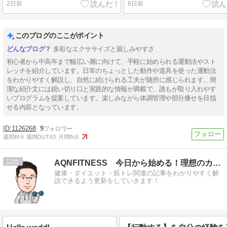
2日前
6日前
このブログのここがポイント
多彩なエクササイズと親しみやすさ
初心者から中高年まで幅広い層に向けて、手軽に始められる運動法やスト
レッチを紹介しています。日常のちょっとした動作や道具を使った運動法
をわかりやすく解説し、自然に続けられる工夫が随所に感じられます。簡
潔な紹介文には鋭い切り口と実践的な情報が満載で、誰もが取り入れやす
いプログラムを提案しています。楽しみながら体調管理や部分痩せを目指
せる内容となっています。
1126268
9
週間IN:
6
週間OUT:
63
月間IN:
6
12
AQNFITNESS 今日から始める！理想のカラダへ第一歩
健康・ダイエット・筋トレ関連の記事をわかりやすく解
説できるよう更新をしていきます！