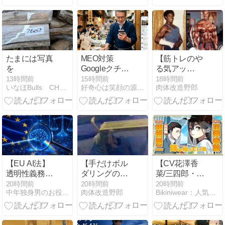
の謎
系譜
たまには写真
MEO対策
【筋トレのや
を
Googleクチコ
る気アッ
ミ集客の教科
プ！】デカス
13時間前
15時間前
18時間前
いなほBulls CHOの日記
好奇心は笑顔の源！話題のアイテムと時事ネタ日記
肉体改造野郎
書 ビジネス書
ゴ筋肉ボディ
ビルダー達の
肉体改造ビフ
ォーアフター
【EU AI法】
【手だけボル
【CV花澤香
透明性義務が
ダリングのや
菜/三四郎・相
適用開始！日
る気アッ
田周二】『妹
20時間前
20時間前
20時間前
中年独身男のお役立ち情報局
肉体改造野郎
Bikiniwear：人気のグラビア・ビキニ女優の動画サイト
本が直面する
プ！】手だけ
は知ってい
新ルールと実
机ボルダリン
る』うちのお
務
グ
兄ちゃんは世
界で一番面白