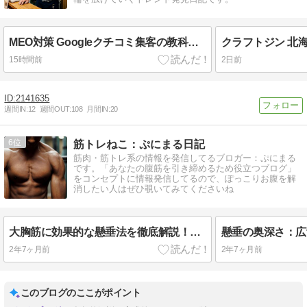
MEO対策 Googleクチコミ集客の教科書 ビジネス書
クラフトジン 北海道 
15時間前
2日前
2141635
週間IN:
12
週間OUT:
108
月間IN:
20
6
筋トレねこ：ぷにまる日記
筋肉・筋トレ系の情報を発信してるブロガー：ぷにまる
です。「あなたの腹筋を引き締めるため役立つブログ」
をコンセプトに情報発信してるので、ぽっこりお腹を解
消したい人はぜひ覗いてみてくださいね
大胸筋に効果的な懸垂法を徹底解説！（やり方&注意点など）
2年7ヶ月前
2年7ヶ月前
このブログのここがポイント