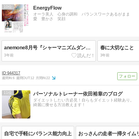
10
EnergyFlow
オーラ美人 心身の調和 バランスワークあるがまま
愛 豊かさ 笑顔
anemone8月号『シャーマニズムダンスと舞』掲載されました
春に大切なこと
3年前
3年前
944317
週間IN:
6
週間OUT:
12
月間IN:
22
11
パーソナルトレーナー依田裕章のブログ
ダイエットしたい方必見！自らもダイエット経験あり。
綺麗に痩せる方法教えます！
自宅で手軽にバランス能力向上
おっさんの走者一掃タイム