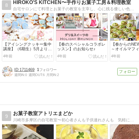
HIROKO'S KITCHEN〜手作りお菓子工房＆料理教室
8
自宅サロンにて料理とお菓子の教室を主宰し、心に残る優しい色合いのアイシングクッキーやバースデーケーキの制作をしております。
【アイシングクッキー集中
【春のスペシャルコラボレ
【春からのNE
講座】（6期生）5月よりス
ッスン】のお知らせ♪
～オイルマフ
タートします！
4年前
4年前
4年前
1711469
1
週間IN:
0
週間OUT:
6
月間IN:
2
お菓子教室アトリエまどか
9
川崎市多摩区の自宅教室〜初心者さんも子供連れさんも 気軽に本格的なお菓子を作れるようになります。