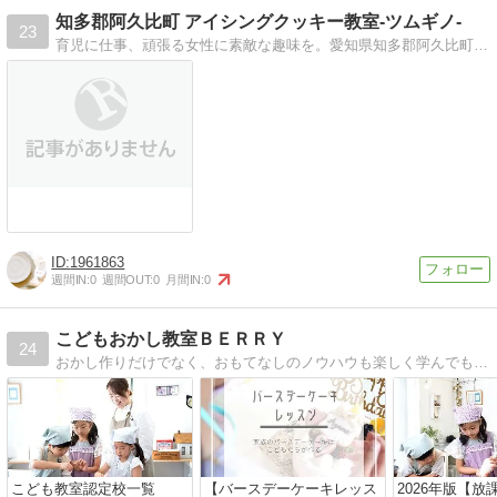
知多郡阿久比町 アイシングクッキー教室-ツムギノ-
23
育児に仕事、頑張る女性に素敵な趣味を。愛知県知多郡阿久比町にてアイシングクッキー教室開講しています！子連れ大歓迎！
1961863
週間IN:
0
週間OUT:
0
月間IN:
0
こどもおかし教室ＢＥＲＲＹ
24
おかし作りだけでなく、おもてなしのノウハウも楽しく学んでもらいたい。キッチン仕事が好きになってほしい。計算力、段取り力、材料の知識、美的感覚なども身につけても…
こども教室認定校一覧
【バースデーケーキレッス
2026年版【