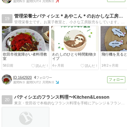
週間IN:
0
週間OUT:
4
月間IN:
0
管理栄養士パティシエ＊あやこん＊のおかしな工房伝説
19
管理栄養士です。お菓子教室と、小さな工房販売をしています。工房販売は月１回。
吹田市視覚障がい者料理教
わたしのひとり時間動物タ
飛行機を見る
室
イプ
58日前
4ヶ月前
1年2ヶ月前
1642920
4
週間IN:
0
週間OUT:
2
月間IN:
0
パティシエのフランス料理〜Kitchen&Lesson
20
東京・世田谷で本格的なフランス料理を手軽にアレンジ＆フランス菓子を基本から応用まで学べる空間Kitchen&Lessonを主催しています。