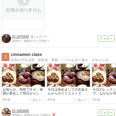
1870340
1
週間IN:
7
週間OUT:
0
月間IN:
7
cinnamon class
3
米国大学生活後、添乗員・事務・パイのお店で働き、去年から自宅パン洋菓子教室開催。そこでの様子や焼き立てのパン・お菓子のんびりアップしていきます。
お知らせ。突然ですが、体
今日は初めましての生徒さ
今日のレッス
調が悪化して明日からしば
んからのリクエストで、シ
で。なかなか
らく入院することになりま
フォンケーキのレッスンし
りきれない、
8年前
8年前
8年前
した。頂いてま...
ました。クスパさん...
1850685
週間IN:
4
週間OUT:
18
月間IN:
6