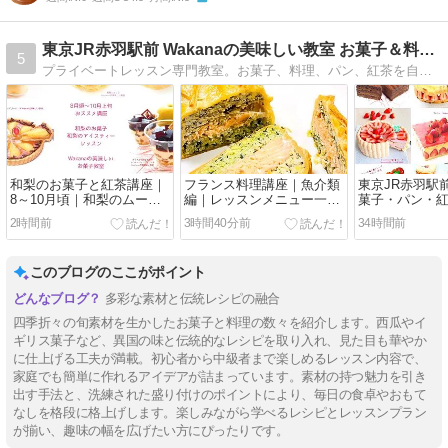
東京JR赤羽駅前 Wakanaの美味しい教室 お菓子＆料理他
5
プライベートレッスン専門教室。お菓子、料理、パン、紅茶を自宅でレッスン。講師は海外修業＆パティシエ＆料理学校講師経験者、日本ソムリエ協会認定ソムリエと製菓衛生師
和梨のお菓子と紅茶講座｜
フランス料理講座｜魚介類
東京JR赤羽駅
8～10月頃｜和梨のムー
編｜レッスンメニュー一覧
菓子・パン・
ス・ショコラ、和梨のカラ
｜サーモンのクリビヤック
ッスン案内と
2時間前
3時間40分前
34時間前
メル・フラン・タルト他
パイ、真鯛と帆立クネル他
てプライベー
このブログのここがポイント
多彩な素材と伝統レシピの融合
四季折々の旬素材を生かしたお菓子と料理の数々を紹介します。西瓜やイ
ギリス菓子など、異国の味と伝統的なレシピを取り入れ、見た目も華やか
に仕上げる工夫が満載。初心者から中級者まで楽しめるレッスン内容で、
家庭でも簡単に作れるアイデアが詰まっています。素材の持つ魅力を引き
出す手法と、洗練された盛り付けのポイントにより、毎日の食卓やおもて
なしを格段に格上げします。楽しみながら学べるレシピとレッスンプラン
が揃い、趣味の幅を広げたい方にぴったりです。