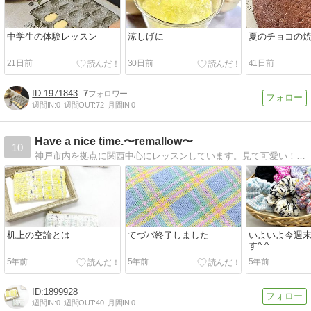
中学生の体験レッスン
涼しげに
夏のチョコの
21日前
30日前
41日前
1971843
7
週間IN:
0
週間OUT:
72
月間IN:
0
Have a nice time.〜remallow〜
10
神戸市内を拠点に関西中心にレッスンしています。見て可愛い！食べて美味しい！マシュマロを使ったデコレーションスイーツですリントンツイードレッスンも(*´ω`*)
机上の空論とは
てづバ終了しました
いよいよ今週
す^ ^
5年前
5年前
5年前
1899928
週間IN:
0
週間OUT:
40
月間IN:
0