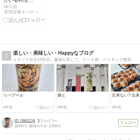
がい者料理教
室
58日前
管理栄養士パティシエ＊あやこん＊のおかしな工房伝説
楽しい・美味しい・Happyなブログ
7
イギリス在住10年目。趣味が高じて、ケーキ屋・ベイキング教室、SugarSalt をスタート。ベイキング教室の様子や、イギリス生活の様子を綴っていきます。
リバプール
娘と
出来ない? 出
4年前
4年前
4年前
1865224
1
週間IN:
0
週間OUT:
10
月間IN:
2