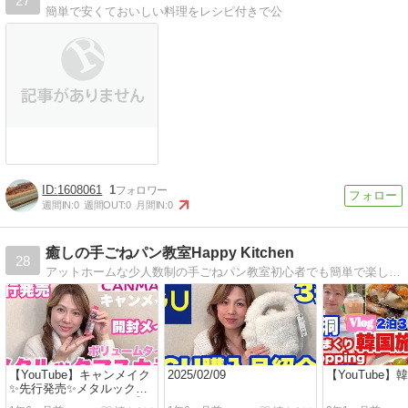
27
簡単で安くておいしい料理をレシピ付きで公
1608061
1
週間IN:
0
週間OUT:
0
月間IN:
0
癒しの手ごねパン教室Happy Kitchen
28
アットホームな少人数制の手ごねパン教室初心者でも簡単で楽しく美味しいパンを作りましょう
【YouTube】キャンメイク
2025/02/09
【YouTube】韓国
✨先行発売✨メタルックマ
スカラボリュームタイプ