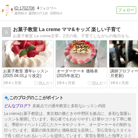
1702708
4
週間IN:
0
週間OUT:
120
月間IN:
4
お菓子教室 La creme ママ&キッズ 楽しい子育て
6
お菓子教室 La creme主宰。2児の母。子育てしながらの毎日をちょこちょこ書いています。楽しい子育て・楽しい食卓・楽しいママライフ
お菓子教室 通年レッスン
オーダーケーキ 価格表
講師プロフィール 
(2025.04.01より改定)
(2025年改定)
月更新)
1年4ヶ月前
1年4ヶ月前
1年4ヶ月前
このブログのここがポイント
多拠点での通年教室と多彩なレッスン内容
La crèmeお菓子教室は、東京都の勝どきや中野区を拠点に、多彩な製菓レ
ッスンを展開しています。初心者でもわかりやすい計量やコツを丁寧に教
え、季節やイベントに応じたケーキやクッキー、オーダーケーキの制作も
行っています。最新の衛生規約と価格改定を反映し、安心安全なスタイル
で長く続けられるレッスンを提供しています。実習を重視した指導とコミ