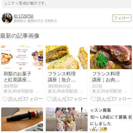
ュニティ形成が魅力です。
1729750
週間IN:
0
週間OUT:
3
月間IN:
3
最新の記事画像
和梨のお菓子
フランス料理
フランス料理
と紅茶講座｜
講座｜魚介類
講座｜お肉編
8～10月頃｜
編｜レッスン
｜レッスンメ
2時間前
3時間40分前
2日前
東京JR赤羽駅前 Wakanaの美味しい教室 お菓子＆料理他
東京JR赤羽駅前 Wakanaの美味しい教室 お菓子＆料理他
東京JR赤羽駅前 Wakanaの美味しい教室 お菓子＆料理他
和梨のムー
メニュー一覧
ニュー・一覧
ス・ショコ
｜サーモンの
｜牛ほほ肉の
ラ、和梨のカ
クリビヤック
赤ワイン煮、
ラメル・フラ
パイ、真鯛と
鶏肉と林檎の
ン・タルト他
帆立クネル他
シードル煮他