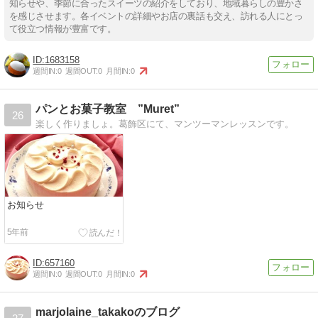
知らせや、季節に合ったスイーツの紹介をしており、地域暮らしの豊かさ
を感じさせます。各イベントの詳細やお店の裏話も交え、訪れる人にとっ
て役立つ情報が豊富です。
1683158
週間IN:
0
週間OUT:
0
月間IN:
0
パンとお菓子教室 ”Muret”
26
楽しく作りましょ。葛飾区にて、マンツーマンレッスンです。
お知らせ
5年前
657160
週間IN:
0
週間OUT:
0
月間IN:
0
marjolaine_takakoのブログ