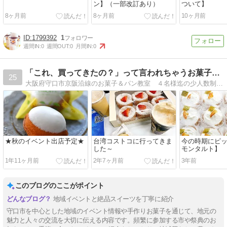
ン】（一部改訂あり）
ついて】
8ヶ月前
8ヶ月前
10ヶ月前
1799392
1
週間IN:
0
週間OUT:
0
月間IN:
0
「これ、買ってきたの？」って言われちゃうお菓子＆パン教室
25
大阪府守口市京阪沿線のお菓子＆パン教室 ４名様迄の少人数制 土日開校 専用駐車場２台有元パティシエ主宰
★秋のイベント出店予定★
台湾コストコに行ってきま
今の時期にピ
した～
モンタルト】
1年11ヶ月前
2年7ヶ月前
3年前
このブログのここがポイント
地域イベントと絶品スイーツを丁寧に紹介
守口市を中心とした地域のイベント情報や手作りお菓子を通じて、地元の
魅力と人々の交流を大切に伝える内容です。頻繁に参加する市や祭典のお