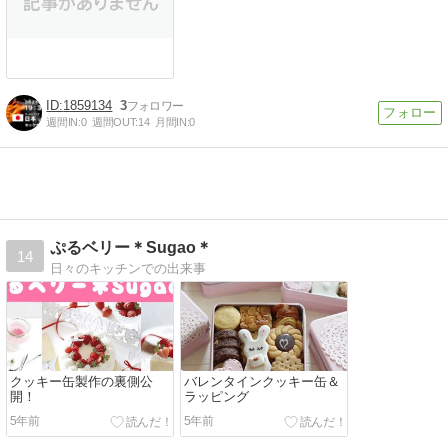
1859134
3
週間IN:
0
週間OUT:
14
月間IN:
0
ぷるベリー＊Sugao＊
14
日々のキッチンでの出来事
クッキー缶製作の裏側公
バレンタインクッキー缶＆
開！
ラッピング
5年前
5年前