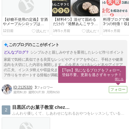
【砂糖不使用の定義】甘酒
【材料4つ】混ぜて固める
料理ブログで
やメープルシロップは
だけの『発酵あんこサラ
3つの特徴！収
NG？お菓子教室の表示ル
ミ』作り方
させる具体的
12日前
1年5ヶ月前
1年6ヶ月前
ール
このブログのここがポイント
シンプルさと親しみやすさを重視したレシピ作りポイント
家庭で気軽に真似できる良質なレシピやアイデアを中心に、手軽さや健康
志向を大切にした内容を展開します。心を惹きつけるレシピ名やアイデア
の工夫、インスタ映えや収益化まで幅広くカバーし、読者の料理やアイデ
【Tips】気になるブログをフォロー。

登録不要。更新を逃さずキャッチ！
ア作りをサポートする情報が満載です。
閉じる
2125320
3
週間IN:
20
週間OUT:
30
月間IN:
50
目黒区のお菓子教室 chez…
2
ふんわり優しくて、しあわせになれるおやつをレッスンしている、ゆったりとした雰囲気の少人数制お菓子教室です