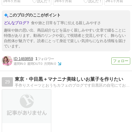
1年6ヶ月前
1年6ヶ月前
2年1ヶ月前
このブログのここがポイント
食や旅と日常を丁寧に伝える親しみやすさ
趣味や旅の思い出、商品紹介などを温かく親しみやすい文章で綴ることに
特徴があります。動画のリンクや促しで視聴者と交流しやすく、飾らない
自然体が魅力です。読者にとって身近で楽しい気持ちになれる情報を届け
ています。
1469859
1
週間IN:
0
週間OUT:
0
月間IN:
0
東京・中目黒＋マナニナ美味しいお菓子を作りたい
29
手作りスイーツとおうちカフェのブログです目黒区の自宅にてお菓子教室を主宰中〜代官山・中目黒お散歩情報など綴っています