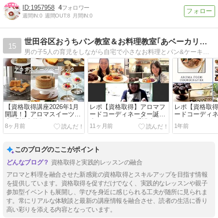
1957958
4
週間IN:
0
週間OUT:
8
月間IN:
0
世田谷区おうちパン教室＆お料理教室｢あベーカリー｣(子連れ…
15
男の子5人の育児をしながら自宅で小さなお料理とパン&ケーキの教室を開いております(お子様連れOK)。
【資格取得講座2026年1月
レポ【資格取得】アロマフ
レポ【資格取
開講！】アロマスイーツ講
ードコーディネーター誕
ードコーディ
座 受講生募集
生！(オンライン受講生)
しました！
8ヶ月前
11ヶ月前
1年前
このブログのここがポイント
資格取得と実践的レッスンの融合
アロマと料理を融合させた新感覚の資格取得とスキルアップを目指す情報
を提供しています。資格取得を促すだけでなく、実践的なレッスンや親子
参加型イベントも展開し、学びを身近に感じられる工夫が随所に見られま
す。常にリアルな体験談と最新の講座情報を融合させ、読者の生活に香り
高い彩りを添える内容となっています。