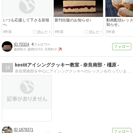
いつも応援して下さる皆様
新刊出版のお知らせ♪
動画配信レッ
へ
知らせ。
4年前
4年前
5年前
70324
4
週間IN:
0
週間OUT:
5
月間IN:
0
kestitアイシングクッキー教室 - 奈良南部・橿原 -
18
奈良県南部を中心にアイシングクッキーのレッスンを行っています。クッキー作りながらあれやコレや妄想する日々を送っています。
1879371