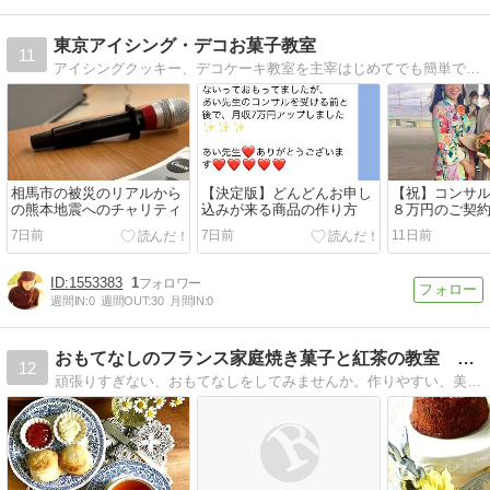
東京アイシング・デコお菓子教室
11
アイシングクッキー、デコケーキ教室を主宰はじめてでも簡単で楽しく、笑顔になれる時間を一緒に過ごせたらと思っています。
相馬市の被災のリアルから
【決定版】どんどんお申し
【祝】コンサ
の熊本地震へのチャリティ
込みが来る商品の作り方
８万円のご契
ました！
7日前
7日前
11日前
1553383
1
週間IN:
0
週間OUT:
30
月間IN:
0
おもてなしのフランス家庭焼き菓子と紅茶の教室 プチ・タ・プチ
12
頑張りすぎない、おもてなしをしてみませんか。作りやすい、美味しい、素敵をモットーにフランス家庭菓子と美味しい紅茶、ラッピングまで学べます