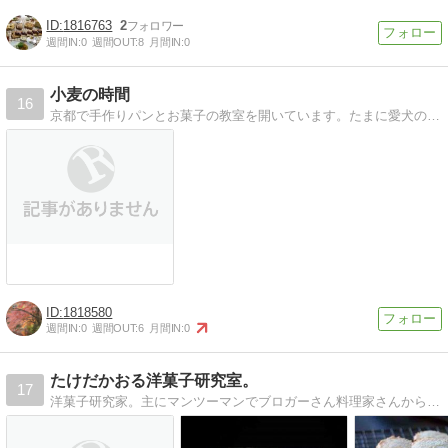
1816763
2
週間IN:
0
週間OUT:
8
月間IN:
0
小麦の時間
16
京都で手作りパンとお菓子の教室を開いています。たまに愛犬のことも！
1818580
週間IN:
0
週間OUT:
6
月間IN:
0
たけだかおる洋菓子研究室。
17
洋菓子研究家。主にマンツーマンでブロガーさん料理家さんからお菓子作り初めての方までがお越しになるマニアックお菓子教室を主宰しています。