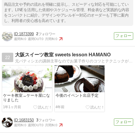
商品注文や予約の流れを明確に提示し、スピーディな対応を可能にしてい
ます。LINEを活用した依頼やスケジュール管理、料金表など実践的な内容
をコンパクトに紹介。デザインやアレルギー対応のオーダーも丁寧に案内
し、利用者の安心感を高めています。
1873399
2
週間IN:
0
週間OUT:
0
月間IN:
0
大阪スイーツ教室 sweets lesson HAMANO
22
元パティシエの講師主宰なのでお菓子作りのコツとテクニックがわかりやすくリピート率が80％以上の教室です。
ケーキ教室→ケーキ屋にな
今後のイベント出店予定
りました
1年1ヶ月前
4年前
1683150
3
週間IN:
0
週間OUT:
0
月間IN:
0