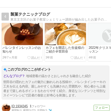
製菓テクニックブログ
4
東京文京区のお菓子教室シェミリュー講師が編み出したお菓子のテクニックをお伝えいたします。旧ブログ「お菓子の裏技まとめ」がハッキングされこつこつ再建中です。
バレンタインレッスンのお
カフェを開店した生徒様の
2022年クリ
知らせ
ご紹介＠世田谷
ッスン
2年7ヶ月前
3年前
4年前
このブログのここがポイント
地域密着の温かさとおしゃれさを融合した紹介
世田谷の隠れたカフェの魅力に触れられる投稿や、バレンタインケーキの
工夫を伝える内容。親しみやすくも洗練された雰囲気や、初心者から上級
者まで楽しめるポイントをわかりやすく紹介。身近なコンテンツと特別な
スイーツレシピで読者の食欲と好奇心を刺激します。
1934345
1
週間IN:
0
週間OUT:
5
月間IN:
5