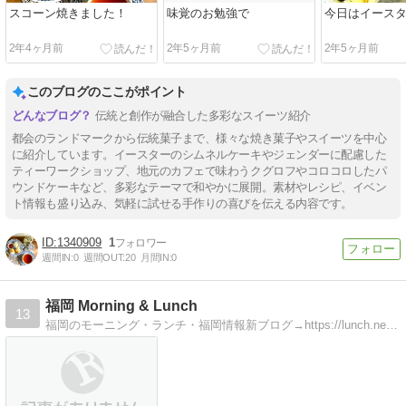
スコーン焼きました！
味覚のお勉強で
今日はイース
2年4ヶ月前
2年5ヶ月前
2年5ヶ月前
このブログのここがポイント
伝統と創作が融合した多彩なスイーツ紹介
都会のランドマークから伝統菓子まで、様々な焼き菓子やスイーツを中心
に紹介しています。イースターのシムネルケーキやジェンダーに配慮した
ティーワークショップ、地元のカフェで味わうクグロフやコロコロしたパ
ウンドケーキなど、多彩なテーマで和やかに展開。素材やレシピ、イベン
ト情報も盛り込み、気軽に試せる手作りの喜びを伝える内容です。
1340909
1
週間IN:
0
週間OUT:
20
月間IN:
0
福岡 Morning & Lunch
13
福岡のモーニング・ランチ・福岡情報新ブログ→https://lunch.news-vouge.com/福岡閉店情報→http://info.vogue.tokyo/旧ブログ→https://fukuoka.coresv.com/