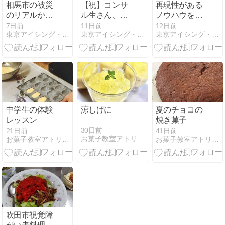
相馬市の被災
【祝】コンサ
再現性がある
のリアルから
ル生さん、４
ノウハウを使
の熊本地震へ
８万円のご契
うことで「満
7日前
11日前
12日前
東京アイシング・デコお菓子教室
東京アイシング・デコお菓子教室
東京アイシング・デコお菓子教室
のチャリティ
約をいただき
席」や「売
ました！
上」が叶いま
す！！
中学生の体験
涼しげに
夏のチョコの
レッスン
焼き菓子
30日前
21日前
41日前
お菓子教室アトリエまどか
お菓子教室アトリエまどか
お菓子教室アトリエまどか
吹田市視覚障