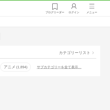
ブログ
リーダー
ログイン
メニュー
カテゴリーリスト
アニメ
1,894
サブカテゴリーを全て表示…