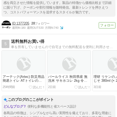
感を両立させた情報を提供しています。製品の特徴から価格比較まで詳細
に掘り下げ、クーポンや割引情報を随時発信。最新トレンドを押さえつ
つ、コストパフォーマンスを追求するスタイルが魅力です。
1377205
28
週間IN:
180
週間OUT:
530
月間IN:
740
送料無料お買い得
5
車を所有していませんので自宅までの無料配送を便利に利用させてもらっています
アーテック(Artec) 防災用品
パールライス 秋田県産 無
理研 リケンの
簡易トイレ ATトイレの凝
洗米 サキホコレ 2kg 令和7
じそ 380ml (× 2
固剤 100個入 35663
年産 アウトレット
25時間前
2日前
3日前
このブログのここがポイント
便利な多機能性と省スペース設計
各商品の特徴は、シンプルながら高い実用性を備えており、多彩な用途に