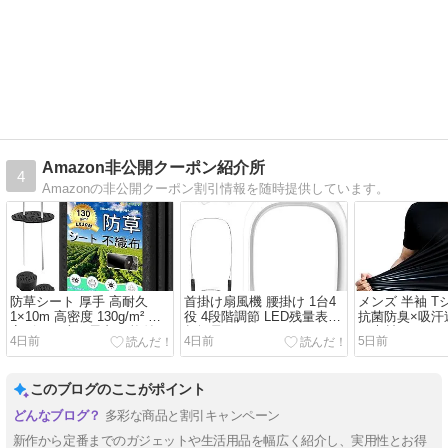
Amazon非公開クーポン紹介所
4
Amazonの非公開クーポン割引情報を随時提供しています。
防草シート 厚手 高耐久
首掛け扇風機 腰掛け 1台4
メンズ 半袖 T
1×10m 高密度 130g/m² 固
役 4段階調節 LED残量表示
抗菌防臭×吸汗
定ピン20本と黒丸20枚付き
超軽量
ュ素材
4日前
4日前
5日前
このブログのここがポイント
多彩な商品と割引キャンペーン
新作から定番までのガジェットや生活用品を幅広く紹介し、実用性とお得