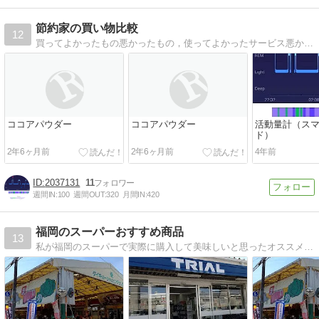
節約家の買い物比較
12
買ってよかったもの悪かったもの，使ってよかったサービス悪かったサービスを紹介します！
ココアパウダー
ココアパウダー
活動量計（ス
ド）
2年6ヶ月前
2年6ヶ月前
4年前
2037131
11
週間IN:
100
週間OUT:
320
月間IN:
420
福岡のスーパーおすすめ商品
13
私が福岡のスーパーで実際に購入して美味しいと思ったオススメ商品の紹介です。