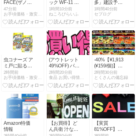
FACE(ザノー
ック WF-11 イ
多」建設予定
スフェイス)
オンの口コミ
地
47分前
1時間10分前
1時間40分前
お手頃価格・激安通販
ねころびらいふ
セプログ
半袖 カットソ
評判をレビュ
ー Tシャツ
ー！使い心地
S/S ES Big
や特徴を徹底
Logo Tee デジ
解説
タルスティー
ル M
虫コナーズ ア
(アウトレット
-40%【¥1,913
ミ戸に貼るタ
49%OFF) パー
(¥159/個)】◤
イプ 250日 2
ルライス 生産
ヤマモリ タイ
2時間前
2時間20分前
2時間30分前
お手頃価格・激安通販
食品 お買い得情報 激安・格安・半額以下
とくさんの備忘録
個入 ×2個
者限定 富山県
クック 12個ア
産 白米 関野さ
ソート
んのコシヒカ
リ 5kg 令和7
年産
Amazon特価
【お買得】ど
【実質
情報
ん兵衛 汁なし
81%OFF】
だしソース焼
「ミュージカ
2時間40分前
2時間50分前
3時間前