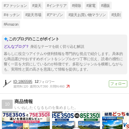
#ファッション
#楽天
#インテリア
#掃除
#家電
#通販
#キッチン
#楽天市場
#アマゾン
#楽天お買い物マラソン
#洗剤
#Amazon
このブログのここがポイント
身近なテーマを鋭く切り込む解説
暮らしに役立つアイテムや便利情報を専門的な視点で紹介します。具体的
な商品選びやおすすめポイントをシンプルかつ丁寧に伝え、読者の感性に
響く一言を大切にしているのが特徴です。多彩なジャンルを横断しながら
も、実用性と質の高さを意識して情報を提供します。
1865595
12
週間IN:
120
週間OUT:
390
月間IN:
460
商品情報
10
いいねしたくなるものを集めました。