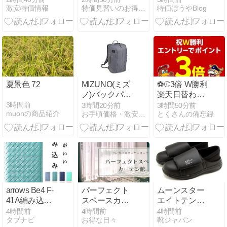
激安特価情報
特価見習いのお得情報マルシェ
特価ぼうやBlog
うどん 93g
ル封神演義-開
×12個 [日清食
戦の前奏曲-」
品 湯切り 焼き
[Blu-ray] 価格:
うどん 50周年
￥3,767 ク:￥0
記念 U.F.O.コ
ポ:3035pt
ラボ 進撃シリ
ーズ] 2,099円
夏景色 72
MIZUNO(ミズ
⚽️⚾️3倍 W勝利
ノ)バックパッ
楽天日替わり
ク 25L グレー
4/17(土)
3時間前
3時間20分前
3時間50分前
muonの商品紹介
お手頃価格・激安通販
とくさんの備忘録
arrows Be4 F-
パーフェクト
ムーンスター
41A編み込み
スペースカー
エイトテンス
手帳型ケース
テン館の割引
ET003 快適ス
4時間前
4時間前
4時間前
タブナビ
お得な日々
靴ジャパン
を徹底解説
クーポンやセ
リッポンの魅