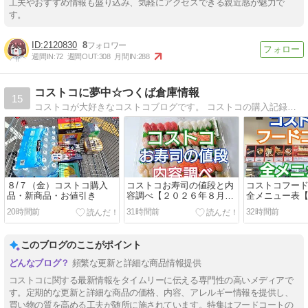
工夫やおすすめ情報も盛り込み、気軽にアクセスできる親近感が魅力で
す。
2120830
8
週間IN:
72
週間OUT:
308
月間IN:
288
コストコに夢中☆つくば倉庫情報
15
コストコが大好きなコストコブログです。 コストコの購入記録、商品の紹介や活用法 つくば倉庫に週２回（主に火・金曜日）で通ってます。 コスパト情報、お買い得情報も書いてます。 少しでもお役に立てたら幸いです。
８/７（金）コストコ購入
コストコお寿司の値段と内
コストコフー
品・新商品・お値引き
容調べ【２０２６年８月最
全メニュー表
新】火金or土更新日
８月更新】毎週
20時間前
31時間前
32時間前
新
このブログのここがポイント
頻繁な更新と詳細な商品情報提供
コストコに関する最新情報をタイムリーに伝える専門性の高いメディアで
す。定期的な更新と詳細な商品の価格、内容、アレルギー情報を提供し、
買い物の質を高める工夫が随所に施されています。特集はフードコートの