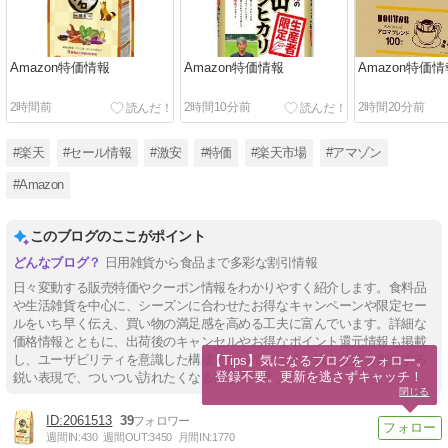
Amazon特価情報
Amazon特価情報
Amazon特価情
2時間前
2時間10分前
2時間20分前
#楽天
#セール情報
#激安
#特価
#楽天市場
#アマゾン
#Amazon
このブログのここがポイント
日用雑貨から食品まで多彩な割引情報
日々変動する販売特価やクーポン情報をわかりやすく紹介します。食料品
や生活雑貨を中心に、シーズンに合わせたお得なキャンペーンや限定セー
ルをいち早く伝え、買い物の満足感を高める工夫に富んでいます。詳細な
価格情報とともに、出荷後のキャンセルやお得なポイント還元情報も掲載
し、ユーザビリティを意識した構成となっています。購入意欲を刺激する
【Tips】気になるブログをフォロー。

登録不要。更新を逃さずキャッチ！
鋭い表現で、ついつい訪れたくなる仕立てです。
閉じる
2061513
39
週間IN:
430
週間OUT:
3450
月間IN:
1770