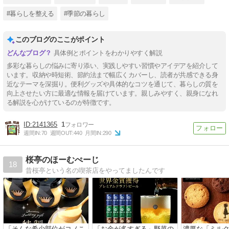
#暮らしを整える
#季節の暮らし
このブログのここがポイント
具体例とポイントをわかりやすく解説
多彩な暮らしの悩みに寄り添い、実践しやすい習慣やアイデアを紹介して
います。収納や時短術、節約法まで幅広くカバーし、読者が共感できる身
近なテーマを深掘り。便利グッズや具体的なコツを通じて、暮らしの質を
向上させたい方に最適な情報を届けています。親しみやすく、親身になれ
る解説を心がけているのが特徴です。
2141365
1
週間IN:
70
週間OUT:
440
月間IN:
290
桜亭のほーむぺーじ
18
昔桜亭という名の喫茶店をやってましたんです