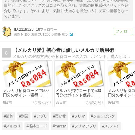
目的としたケアグッズの口コミを取り入れ、実際の使用感やメリットを紹
介しています。それにより、気軽に快適さを得たい人に役立つ情報となっ
ています。
2119323
10
週間IN:
150
週間OUT:
250
月間IN:
670
【メルカリ愛】初心者に優しいメルカリ活用術
8
メルカリの登録方法から招待コードの入力、ポイント、購入と出品の仕方など基本知識から儲け方まで初心者にもわかりやすく解説するブログです。
メルカリ招待コードで500
メルカリ招待コードで500
メルカリ招待コ
円分のポイント獲得
円分のポイント獲得
円分のポイン
【Ras084】2026年8月最新
【Ras084】2026年7月最新
【Ras084】2
8日前
38日前
69日前
版
版
版
#節約
#副業
#アプリ
#買い物
#フリマ
#ショッピング
#メルカリ
#招待コード
#mercari
#フリマアプリ
#メルペイ