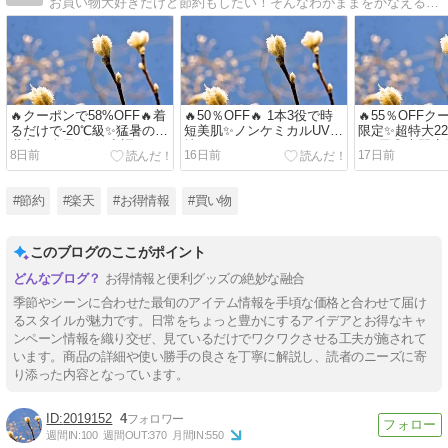
お買い物大好きだけど節約もしたい！そんなわがままをかなえるのは、お得な情報！！半額やポイント10倍なんていう嬉しい情報を共有しましょう♪(2025/12/02)
🔥クーポンで58%OFF🔥着
🔥50％OFF🔥 1本3役で時
🔥55％OFFク
るだけで-20℃級✨猛暑の救
短美肌✨ノンケミカルUV下
限定✨超特大22
世主！楽天1位の空調ウェ
地🌿
ぎ5尾😍専門
8日前
16日前
17日前
アフルセット🎐
ご自宅で！
#節約
#楽天
#お得情報
#買い物
このブログのここがポイント
お得情報と便利グッズの絶妙な融合
季節やシーンに合わせた最旬のアイテム情報を手頃な価格と合わせて届け
るスタイルが魅力です。日常をちょっと豊かにするアイデアとお得なキャ
ンペーン情報を織り交ぜ、見ているだけでワクワクさせる工夫が施されて
います。商品の詳細や使い勝手の良さを丁寧に解説し、読者のニーズに寄
り添った内容となっています。
2019152
4
週間IN:
100
週間OUT:
370
月間IN:
550