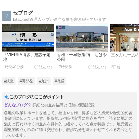
セプログ
2
kitaQ.net管理人セプが適当な事を書き綴っています
「VIERRA博多」建設予定
香椎・千早散策(9) – ちはや
三ヶ月に一度
地
公園
1時間40分前
17時間前
2日前
#鉄道
#再開発
#九州
#流通
このブログのここがポイント
詳細な街並み描写と旧跡の変遷記録
各地の散策レポートを通じて、福山や香椎、博多などの風景や歴史的変容
を鮮明に伝えています。撮影地点や時代背景に焦点を当て、読者に地元の
魅力と変わりゆく街並みを具体的に紹介している点が特徴です。地元愛と
歴史的視点が巧みに織り交ぜられ、散歩気分を味わわせてくれる内容とな
っています。