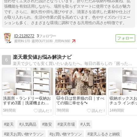
合わせて工夫された設計となっています。折りたたみ収納や積み重ね、拡
張機能を有効活用しながら、場所を取らずスマートに使用できる点が魅力
です。さらに、耐久性や持ち運びやすさ、清潔さを追求した素材や仕上げ
が取り入れられ、生活や作業の質を高めています。色やサイズのバリエー
ションも多く、さまざまな環境に調和できる汎用性の高さが特徴です。
2128272
3
週間IN:
170
週間OUT:
1030
月間IN:
860
楽天最安値お悩み解決ナビ
6
楽天で少しでも安く買いたいあなたへ。毎日の暮らしの「困った」を最安値情報でスッキリ解決！賢く買って、暮らしをラクに。お得生活をサポートする最安値ナビブログです。
洗面所・ランドリー収納お
🐱今日は世界猫の日｜すべ
収納ボックス
すすめ3選｜洗濯機まわり
ての猫に幸せを🐾
チュラ インボ
をすっきり整える収納ボッ
ゃつく小物を
5時間前
7時間前
14時間前
クス＆ランドリーラック
納！
#楽天
#人気商品
#激安
#楽天市場
#人気
#楽天お買い物マラソン
#お買い物マラソン
#楽天ふるさと納税