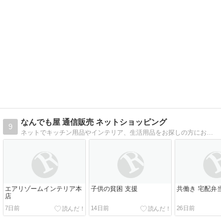
なんでも屋 通信販売 ネットショッピング
9
ネットでキッチン用品やインテリア、生活用品をお探しの方におすすめのブログ。水やコーヒーなども出来るだけ安くて人気のあるものを販売しています
エアリゾームインテリア本
子供の貧困 支援
共働き 宅配弁
店
7日前
14日前
26日前