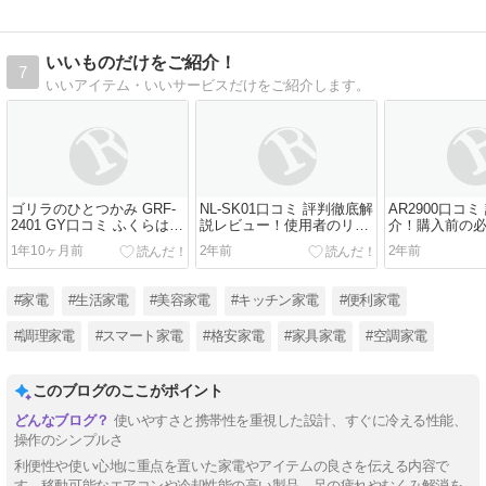
いいものだけをご紹介！
7
いいアイテム・いいサービスだけをご紹介します。
ゴリラのひとつかみ GRF-
NL-SK01口コミ 評判徹底解
AR2900口コ
2401 GY口コミ ふくらはぎ
説レビュー！使用者のリア
介！購入前の
ケアでリラックス効果は抜
ルな声を紹介
1年10ヶ月前
2年前
2年前
群？評価レビュー
#家電
#生活家電
#美容家電
#キッチン家電
#便利家電
#調理家電
#スマート家電
#格安家電
#家具家電
#空調家電
このブログのここがポイント
使いやすさと携帯性を重視した設計、すぐに冷える性能、
操作のシンプルさ
利便性や使い心地に重点を置いた家電やアイテムの良さを伝える内容で
す。移動可能なエアコンや冷却性能の高い製品、足の疲れやむくみ解消を