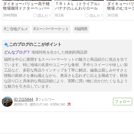
ダイキョーバリュー高千穂
ＴＲＩＡＬ（トライアル）
ダイキョーバ
牧場珈琲ドクターペッパー
バナナのふんわりロール
牧場 のむヨー
26時間前
8日前
16日前
#ご当地グルメ
#スーパーマーケット
#福岡県
このブログのここがポイント
地域特色を生かした独創的商品群
福岡を中心に展開するスーパーマーケットの魅力と商品紹介に焦点を当て
ています。特に地域の名産やユニークな食材、手作りスイーツや珍しい加
工品など、多彩な商品ラインナップを丁寧に解説。編集は親しみやすさと
情報の新鮮さを兼ね備えながら、奥深さも忘れずに伝える構成です。軽快
な語り口と具体的な商品詳細により、実際に買い物に出かけたくなるよう
な魅力を引き出しています。
2115844
3
週間IN:
75
週間OUT:
140
月間IN:
340