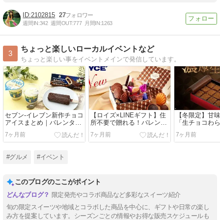
2102815
27
週間IN:
342
週間OUT:
777
月間IN:
1263
ちょっと楽しいローカルイベントなど
3
ちょっと楽しい事をイベントメインで発信しています。
セブン‐イレブン新作チョコ
【ロイズ×LINEギフト】住
【冬限定】甘味
アイスまとめ｜バレンタイ
所不要で贈れる！バレンタ
「生チョコわ
ンにおすすめの白いダース
イン限定チョコギフトまと
話題｜予約必
7ヶ月前
7ヶ月前
7ヶ月前
＆生チョコバー
め
イーツ
#グルメ
#イベント
このブログのここがポイント
限定発売やコラボ商品など多彩なスイーツ紹介
旬の限定スイーツや地域とコラボした商品を中心に、ギフトや日常の楽し
み方を提案しています。シーズンごとの情報やお得な販売スケジュールも