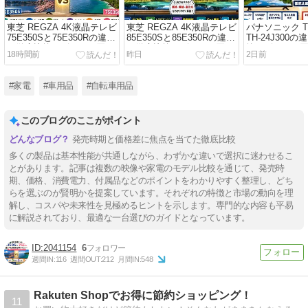
東芝 REGZA 4K液晶テレビ
東芝 REGZA 4K液晶テレビ
パナソニック TV
75E350Sと75E350Rの違い
85E350Sと85E350Rの違い
TH-24J300
を徹底比較レビュー｜買う
を徹底比較レビュー｜買う
較レビュー｜
18時間前
昨日
2日前
ならどっちがおすすめ？
ならどっちがおすすめ？
ちがおすすめ
#家電
#車用品
#自転車用品
このブログのここがポイント
発売時期と価格差に焦点を当てた徹底比較
多くの製品は基本性能が共通しながら、わずかな違いで選択に迷わせるこ
とがあります。記事は複数の映像や家電のモデル比較を通じて、発売時
期、価格、消費電力、付属品などのポイントをわかりやすく整理し、どち
らを選ぶのが賢明かを提案しています。それぞれの特徴と市場の動向を理
解し、コスパや未来性を見極めるヒントを示します。専門的な内容も平易
に解説されており、最適な一台選びのガイドとなっています。
2041154
6
週間IN:
116
週間OUT:
212
月間IN:
548
Rakuten Shopでお得に節約ショッピング！
11