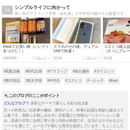
シンプルライフに向かって
14
同い年のアラフィフ旦那（会社員）と中学生の娘の３人家族です。 長年勤めたパートを辞めて、これからの生き方などシンプルライフに向かって試行錯誤していく模様を書き記しています。 アイコンは娘が書いてくれました＾＾
iHerbでお買い物（いいグミ
スマホのその後。デュアル
コストコ購入
見つけた！）
SIMで快適！
（久々にグレ
ツ）
30時間前
2日前
3日前
#高配当株
#50代主婦
#アラフィフ
#株主優待
#ダイエット
#無印良品
#楽天市場
#中学生
#コストコ
#一人っ子
#iherb
このブログのここがポイント
多彩なテーマで暮らしを彩る短文集
日々の何気ない出来事や趣味、便利グッズ、時事の話題を軽妙に綴るコラ
ム集です。気取らず親しみやすい言葉選びと情報のバリエーションに富
み、読者の日常に自然に寄り添う内容が特徴です。生活のささやかなエピ
ソードを通じて、ユーモアや新たな発見を提供しています。ちょっとした