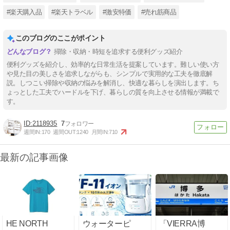
#楽天購入品
#楽天トラベル
#激安特価
#売れ筋商品
このブログのここがポイント
掃除・収納・時短を追求する便利グッズ紹介
便利グッズを紹介し、効率的な日常生活を提案しています。難しい使い方
や見た目の美しさを追求しながらも、シンプルで実用的な工夫を徹底解
説。しつこい掃除や収納の悩みを解消し、快適な暮らしを演出します。ち
ょっとした工夫でハードルを下げ、暮らしの質を向上させる情報が満載で
す。
2118935
7
週間IN:
170
週間OUT:
1240
月間IN:
710
最新の記事画像
HE NORTH
ウォーターピ
「VIERRA博