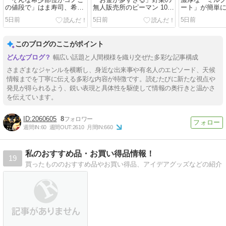
「そんな希少部位がコノこ
「お金が多すぎる」野菜の
濃厚な「ミル
の値段で」はま寿司、希少
無人販売所のピーマン 10袋
ート」が簡単
部位を使った本鮪の握りを
で1000円のはずが回収箱に
う！ クーリッ
5日前
5日前
5日前
紹介「めっちゃ食いてえ」
は… 店主がたどり着いた
ンジレシピ”に
｜Infoseekニュース
「真相」｜Infoseekニュー
の発想」｜Info
ス
ス
このブログのここがポイント
幅広い話題と人間模様を織り交ぜた多彩な記事構成
さまざまなジャンルを横断し、身近な出来事や有名人のエピソード、天候
情報までを丁寧に伝える多彩な内容が特徴です。読むたびに新たな視点や
発見が得られるよう、鋭い表現と具体性を駆使して情報の奥行きと温かさ
を伝えています。
2060605
8
週間IN:
60
週間OUT:
2610
月間IN:
660
私のおすすめ品・お買い得品情報！
19
買ったもののおすすめ品やお買い得品、アイデアグッズなどの紹介