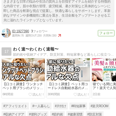
さまざまな日常の悩みや生活の質向上を目指すアイテムを紹介する特徴的
な内容です。肌や衣類の管理、疲労軽減、暑さ対策など具体的なシーンに
即した商品を斬新な視点で提案し、快適な暮らしをサポートします。革新
的なデザインや多機能性に重点を置き、生活全般をアップデートさせる工
夫に溢れたラインナップとなっています。
1927390
3
週間IN:
70
週間OUT:
230
月間IN:
330
わく速〜わくわく速報〜
17
節約術や収納アイデア、防災対策、時短家事など暮らしに役立つ情報を発信中。毎日の悩みを解決するヒントや便利グッズ、楽天ROOM活用術まで、実践しやすい内容をわかりやすく紹介しています
【口コミ調査】ワンタッチ
【口コミ調査】ペット用コ
寝ている間に
ペット用ブラシのメリッ
ードレス自動給水器のメリ
ア！楽天で人
ト・デメリットを徹底分
ット・デメリットを徹底分
テム3選【202
6時間前
30時間前
2日前
析！抜け毛掃除の負担を減
析
らすリアルな評判
#アフィリエイト
#一人暮らし
#片付け
#時短家事
#楽天ROOM
#収納アイデア
#便利グッズ
#節約術
#健康習慣
#防災対策