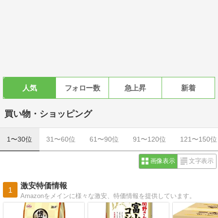
人気
フォロー数
急上昇
新着
買い物・ショッピング
1〜30位
31〜60位
61〜90位
91〜120位
121〜150位
画像表示
文字表示
激安特価情報
1
Amazonをメインに様々な激安、特価情報を提供しています。