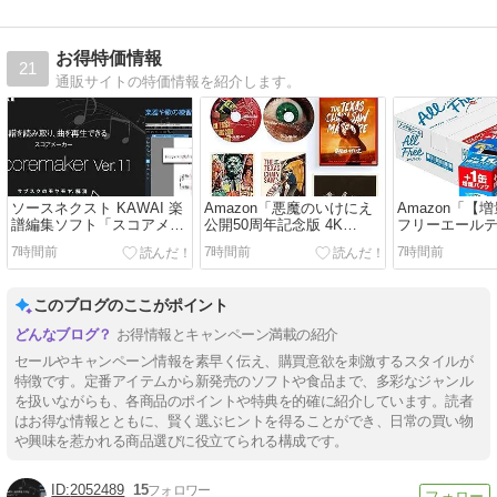
お得特価情報
21
通販サイトの特価情報を紹介します。
ソースネクスト KAWAI 楽
Amazon「悪魔のいけにえ
Amazon「【
譜編集ソフト「スコアメー
公開50周年記念版 4K
フリーエール
カー Ver.11」60%OFF税込
ULTRA HD＋Blu-ray [Blu-
350ml 24本+4
7時間前
7時間前
7時間前
50,600⇒19,800円！8/21ま
ray] デジタルリマスター」
ゼロ」9%OFF
で #Windows #楽譜
36%OFFで税込
税込3,506⇒2,
9,680⇒6,193円！ #PR
このブログのここがポイント
お得情報とキャンペーン満載の紹介
セールやキャンペーン情報を素早く伝え、購買意欲を刺激するスタイルが
特徴です。定番アイテムから新発売のソフトや食品まで、多彩なジャンル
を扱いながらも、各商品のポイントや特典を的確に紹介しています。読者
はお得な情報とともに、賢く選ぶヒントを得ることができ、日常の買い物
や興味を惹かれる商品選びに役立てられる構成です。
2052489
15