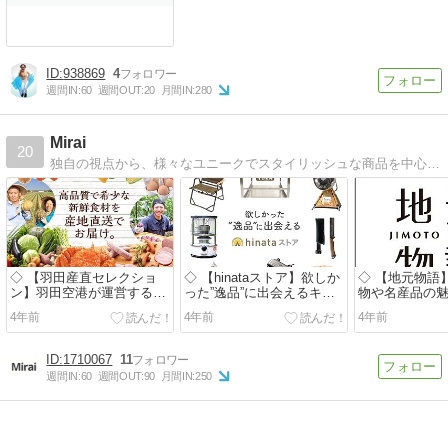
938869
4
週間IN:
60
週間OUT:
20
月間IN:
280
Mirai
20
独自の視点から、様々なユニークでスタイリッシュな商品を中心に、良いお店の素敵な商品をご紹介しています！愛され続ける アフレンドショップへ！
◇ 【羽田産直セレクショ
◇ 【hinataストア】欲しか
◇ 【地元物語
ン】羽田空港が運営する産
った”逸品”に出会えるキャ
物や名産品の
地直送通販
ンプ用品のセレクトショッ
ともにお届け
4年前
4年前
4年前
プ
1710067
11
週間IN:
60
週間OUT:
90
月間IN:
250