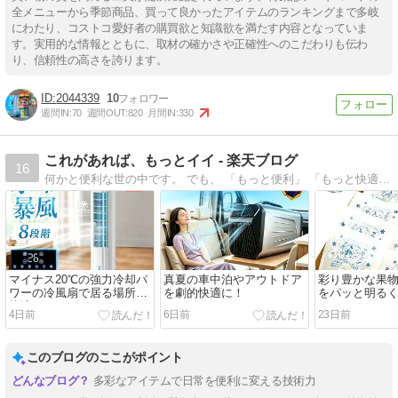
全メニューから季節商品、買って良かったアイテムのランキングまで多岐
にわたり、コストコ愛好者の購買欲と知識欲を満たす内容となっていま
す。実用的な情報とともに、取材の確かさや正確性へのこだわりも伝わ
り、信頼性の高さを誇ります。
2044339
10
週間IN:
70
週間OUT:
820
月間IN:
330
これがあれば、もっとイイ - 楽天ブログ
16
何かと便利な世の中です。 でも、 「もっと便利」 「もっと快適」 そんな「もっとイイ」 そんなものを探していきます。
マイナス20℃の強力冷却パ
真夏の車中泊やアウトドア
彩り豊かな果
ワーの冷風扇で居る場所を
を劇的快適に！
をパッと明るく
快適に！
ット🍊🍑
4日前
6日前
23日前
このブログのここがポイント
多彩なアイテムで日常を便利に変える技術力