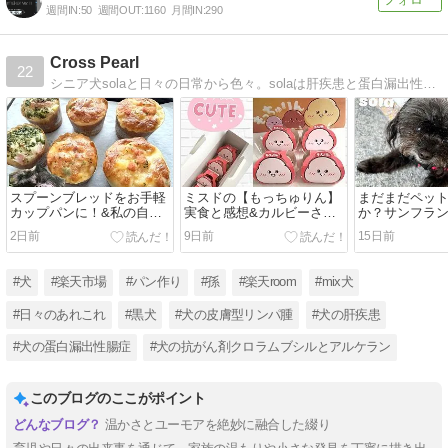
週間IN:
50
週間OUT:
1160
月間IN:
290
Cross Pearl
22
シニア犬solaと日々の日常から色々。solaは肝疾患と蛋白漏出性腸症。ステロイドが効かなくなり抗がん剤の経口投与。しかしながら2025年に稀とされる皮膚型リンパ腫も発症。そんなsolaの日常と、飼い主の日記系blogです。
スプーンブレッドをお手軽
ミスドの【もっちゅりん】
まだまだペッ
カップパンに！&私の自家
実食と感想&カルビーさん
か？サンフラ
製ガーリックパセリバター
の白黒パッケージが田舎に
救助された犬
2日前
9日前
15日前
もやってきたよ！
のドッグスク
#犬
#楽天市場
#パン作り
#孫
#楽天room
#mix犬
#日々のあれこれ
#黒犬
#犬の皮膚型リンパ腫
#犬の肝疾患
#犬の蛋白漏出性腸症
#犬の抗がん剤クロラムブシルとアルケラン
このブログのここがポイント
温かさとユーモアを絶妙に融合した綴り