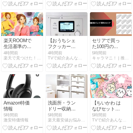
ールまとめ
力
【2026年最
新】
楽天ROOMで
【おうちシェ
セリアで買っ
生活基準の違
フクッカー】
た100円のメ
いに迷わない
福原遥さんに
ガネ鼻パッ
4時間前
4時間前
5時間前
楽天で見つけた！厳選グッズ
TVで紹介あんな物こんな物おかい物
キャラマニ！ | 推し活を応援！キャラクターまとめサイト
商品選びと投
オススメした
ド、正直なと
稿の考え方
最新調理家電
ころどれくら
～めざましど
い持つ？
ようび
Amazon特価
洗面所・ラン
【ちいかわ は
情報
ドリー収納お
なびセット】
すすめ3選｜
ハチワレの顔
5時間前
5時間前
5時間前
激安特価情報
楽天最安値お悩み解決ナビ
TVで紹介あんな物こんな物おかい物
洗濯機まわり
が浮かび上が
をすっきり整
る花火 ～土曜
える収納ボッ
はナニする