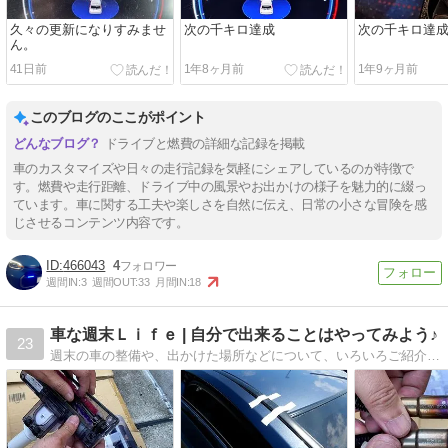
久々の更新になりすみませ
次の千キロ達成
次の千キロ達
ん。
41日前
1年8ヶ月前
1年9ヶ月前
このブログのここがポイント
ドライブと燃費の詳細な記録を掲載
車のカスタマイズや日々の走行記録を気軽にシェアしているのが特徴で
す。燃費や走行距離、ドライブ中の風景やお出かけの様子を魅力的に綴っ
ています。車に関する工夫や楽しさを自然に伝え、日常の小さな冒険を感
じさせるコンテンツ内容です。
466043
4
週間IN:
3
週間OUT:
33
月間IN:
18
車な週末Ｌｉｆｅ | 自分で出来ることはやってみよう♪
23
週末の車の整備や、出かけた場所などについて、いろいろご紹介していきたいと思います。