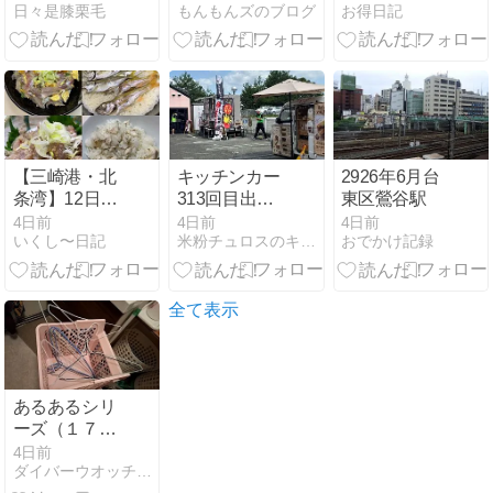
日々是膝栗毛
もんもんズのブログ
お得日記
【三崎港・北
キッチンカー
2926年6月台
条湾】12日は
313回目出
東区鶯谷駅
北条湾内で赤
店！猪名川の
4日前
4日前
4日前
いくし〜日記
米粉チュロスのキッチンカーMOGOchu
おでかけ記録
潮発生？19日
つつじ自治会
はアジ爆釣
館でした！
れ！（2026年
7月12日・19
全て表示
日）
あるあるシリ
ーズ（１７）
ハンガー 編 他
4日前
ダイバーウオッチ大好き。。9ｔｈ