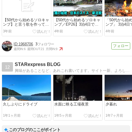
【50代から始めるソロキャ
【50代から始めるソロキャ
「50代から始
ンプ】と言う歌を作ってみ
ンプ／EP26】3泊4日で巡
ンプ」 3泊4
た❣
る長野・新潟・富山ソロキ
新潟・富山ソ
3年前
4年前
4年前
ャン修行ひとり旅のその
行・ひとり旅！
2！大雨の秘境 日本のスイ
まくり長野旅
ス 新潟旅情編
1968706
3
週間IN:
6
週間OUT:
21
月間IN:
9
STARexpress BLOG
12
興味があることなど、あれこれ書いてます。サイト一新、よろしくお願いします。
久しぶりにドライブ
水面に映る工場夜景
夕暮れ
1年1ヶ月前
1年5ヶ月前
1年7ヶ月前
このブログのここがポイント