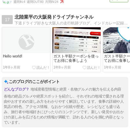
週間IN:
4
週間OUT:
80
月間IN:
24
北陸業平の大阪発ドライブチャンネル
17
下道ドライブ好きな大阪人の走行軌跡ブログ、インドカレー記録、走行記録、温泉記録、グルメ記録など
Hello world!
ガスト半額クーポンを使っ
ガスト半額ク
てお得に食事しよう
てお得に食事
1年8ヶ月前
1年8ヶ月前
1年8ヶ月前
このブログのここがポイント
地域密着型情報と絶景・名物グルメの魅力を伝える内容
各地の絶品グルメや絶景スポットを紹介し、それぞれの地域で愛される理
由やおすすめの楽しみ方をわかりやすく解説しています。食事の詳細や人
気店の特色、アクセス情報、なおかつ伝統や歴史、レシピなども盛り込
み、旅行者や地域好きにぴったりのコンテンツです。新しい発見やお出か
けの楽しみを広げるための情報が満載で、訪れる人の心を掴む内容となっ
ています。