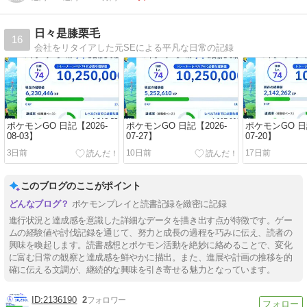
日々是膝栗毛
16
会社をリタイアした元SEによる平凡な日常の記録
ポケモンGO 日記【2026-
ポケモンGO 日記【2026-
ポケモンGO 日記
08-03】
07-27】
07-20】
3日前
10日前
17日前
このブログのここがポイント
ポケモンプレイと読書記録を緻密に記録
進行状況と達成感を意識した詳細なデータを描き出す点が特徴です。ゲー
ムの経験値や討伐記録を通じて、努力と成長の過程を巧みに伝え、読者の
興味を喚起します。読書感想とポケモン活動を絶妙に絡めることで、変化
に富む日常の観察と達成感を鮮やかに描出。また、進展や計画の推移を的
確に伝える文調が、継続的な興味を引き寄せる魅力となっています。
2136190
2