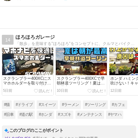
ほろほろガレージ
14
「散歩」を意味する"ほろほろ"をコンセプトに、クルマとバイクを気ままに楽しむブログ。カスタムやメンテナンス、ツーリングの記録に加え、旅先で立ち寄るカフェや歴史ある街並みも紹介。忙しい毎日に、ちょっとした"ほろほろ"を。
スクランブラー400XCにス
スクランブラー400XCで早
ホンダ ハミン
マホホルダーを取り付け！
朝林道ツーリング！夏は朝
吹けない！キ
ツーリングで使った感想
が最高だった
グでもなかっ
5日前
10日前
12日前
#猫
#ドライブ
#スイーツ
#ラーメン
#ツーリング
#カフェ
#旧車
#道の駅
#ホンダ
#スズキ
#メンテナンス
#ヤマハ
このブログのここがポイント