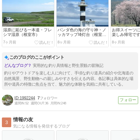
湿原に延びる一本道・フレ
パンダ色の海の守り神・ノ
お得スイーツ
シマ湿原（根室市）
ッカマップ埼灯台（根室
楽しみ帰宅で
市）
7ヶ月前
8ヶ月前
8ヶ月前
このブログのここがポイント
実用的な釣り具情報と野生景観の冒険記
釣りやアウトドアを楽しむ人に向けて、手頃な釣り道具の紹介や北海道の
自然風景、野生動物への親しみやすさを伝える内容。各記事は具体的な場
所や道具の特徴に焦点を当て、魅力的な体験を気軽に共有している。
1992244
7
週間IN:
52
週間OUT:
36
月間IN:
248
情報の友
3
気になる情報を発信するブログ