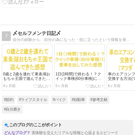
〆セルフメンテ日記〆
7
自分の経験から、自分の為になった・役に立ったという情報を発信していきます。
0歳と2歳を連れて東条湖お
1日(1時間)で終わる！？ク
車のエアコン
もちゃ王国で遊んできた感
イック車検(60分車検)に愛
交換する方法(マツ
想
車を出してみた感想
4ヶ月前
5ヶ月前
6ヶ月前
#節約
#ライフスタイル
#バイク
#自動車
#参考文献
#自分磨き
このブログのここがポイント
実体験を交えたリアルな情報と心温まるエピソード