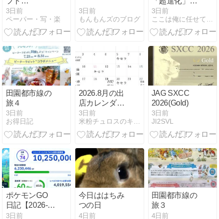
フト
「超進化」！
TYRRELL 012
凶悪化・産業
3日前
3日前
3日前
もんもんズのブログ
ペーパー・写・楽
ここは俺に任せて先に行け
FORDを作っ
化した「LINE
てみる その３
なりすまし詐
欺」
田園都市線の
2026.8月の出
JAG SXCC
旅４
店カレンダー
2026(Gold)
です！
3日前
3日前
3日前
お得日記
米粉チュロスのキッチンカーMOGOchu
JI2SVL
ポケモンGO
今日ははちみ
田園都市線の
日記【2026-
つの日
旅３
08-03】
3日前
4日前
4日前