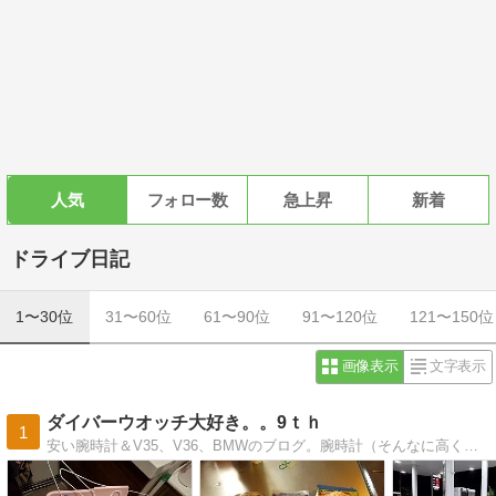
人気
フォロー数
急上昇
新着
ドライブ日記
1〜30位
31〜60位
61〜90位
91〜120位
121〜150位
画像表示
文字表示
ダイバーウオッチ大好き。。9ｔｈ
1
安い腕時計＆V35、V36、BMWのブログ。腕時計（そんなに高くないやつ）と、V35、V36、BMWが好きな人、集まれ。。。