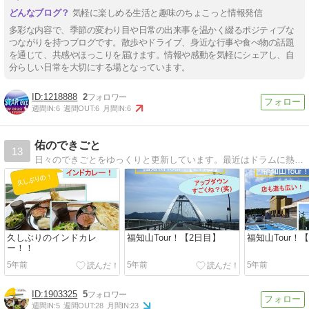
気軽に楽しめる生活と趣味のちょこっと情報発信
多彩な内容で、季節の変わり目や日常の出来事を温かく綴るポジティブな
つながりを持つブログです。散歩やドライブ、身近な行事や食べ物の話題
を通じて、共感やほっこりを届けます。情報や感動を気軽にシェアし、自
分らしい日常を大切にする場となっています。
1218888
2
週間IN:
6
週間OUT:
6
月間IN:
6
佑のできごと
13
日々のできごとをゆっくりと更新しています。最近はドラムに熱中！気軽に見てください。
久しぶりのインドカレ
福知山Tour！【2日目】
福知山Tour！
ー！！
5年前
5年前
5年前
1903325
5
週間IN:
5
週間OUT:
28
月間IN:
23