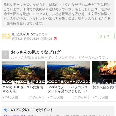
多彩なテーマを扱いながらも、日常のささやかな発見や工夫を丁寧に描写
しています。子育ての実態や車選びのノウハウ、ちょっとしたユーモアや
感情の揺れを絶妙にミックスし、共感と親近感を呼び起こす文章が特徴で
す。人生の中の小さなヒントや気づきを鋭く伝え、読む人の心を揺さぶる
一面も持ち合わせています。
2100758
5
週間IN:
8
週間OUT:
16
月間IN:
26
おっさんの気ままなブログ
8
おっさんが気ままに綴っていくブログです。どうせならパワフルなおっさんでありたいと思う今日この頃です。
MacのHEICをJPEGに変換
3coinsでノートパソコンス
焚き火台を買
する方法
タンドを見つけました！！
2年4ヶ月前
2年5ヶ月前
2年5ヶ月前
このブログのここがポイント