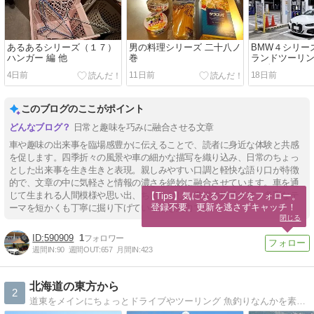
あるあるシリーズ（１７）
男の料理シリーズ 二十八ノ
BMW４シリー
ハンガー 編 他
巻
ランドツーリン
GT編
4日前
11日前
18日前
このブログのここがポイント
日常と趣味を巧みに融合させる文章
車や趣味の出来事を臨場感豊かに伝えることで、読者に身近な体験と共感
を促します。四季折々の風景や車の細かな描写を織り込み、日常のちょっ
とした出来事を生き生きと表現。親しみやすい口調と軽快な語り口が特徴
的で、文章の中に気軽さと情報の濃さを絶妙に融合させています。車を通
じて生まれる人間模様や思い出、ちょっとした準備の様子まで、多彩なテ
【Tips】気になるブログをフォロー。

登録不要。更新を逃さずキャッチ！
ーマを短かくも丁寧に掘り下げている点も魅力です。
閉じる
590909
1
週間IN:
90
週間OUT:
657
月間IN:
423
北海道の東方から
2
道東をメインにちょっとドライブやツーリング 魚釣りなんかを素人写真で日記的に書いていければと