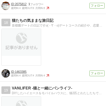
2075812
1
週間IN:
4
週間OUT:
8
月間IN:
8
猫たちの気ままな旅日記
18
首都圏デートの日記ですo(・∇・o)デートコースの紹介や、恋愛日記もあります。大切な人との時間の前にどうぞ
1463385
週間IN:
4
週間OUT:
4
月間IN:
4
VANLIFER -猫と一緒にバンライフ-
19
DIYしたハイエースをモバイルハウスに、猫2匹とわたしたちで暮らしています。 大自然の中、アースバックを作りながらのバンライフを送っています。 サーフトリッ…