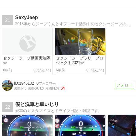
SexyJeep
21
2015年からジープくんとオフロード活動中のセクシージープの日々の記録☆2018年ラリードライバーデビュー！ビキニで高速道路全走破プロジェクト継続中。道フェチ
セクシージープ動画実験隊
セクシージープラリープロ
☆
ジェクト2021☆
6年前
6年前
1946102
8
週間IN:
3
週間OUT:
3
月間IN:
39
僕と洗車と車いじり
22
愛車のカスタマイズとドライブ日記・雑談です。