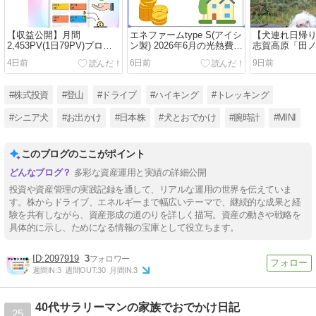
【収益公開】月間
エネファームtype S(アイシ
【犬連れ日帰
2,453PV(1日79PV)ブログ
ン製) 2026年6月の光熱費削
志賀高原「田
のGoogleアドセンス収益
減効果【+2,447円】
「笠ヶ岳(2076
4日前
6日前
9日前
【2026年7月】
歳の誕生日(202
#株式投資
#登山
#ドライブ
#ハイキング
#トレッキング
#シニア犬
#お出かけ
#日本株
#犬とおでかけ
#腕時計
#MINI
このブログのここがポイント
多彩な資産運用と実績の詳細公開
投資や資産管理の実践記録を通して、リアルな運用の世界を伝えていま
す。株からドライブ、エネルギーまで幅広いテーマで、継続的な成果と経
験を共有しながら、資産形成の道のりを詳しく描写。資産の動きや戦略を
具体的に示し、ためになる情報の宝庫として役立ちます。
2097919
3
週間IN:
3
週間OUT:
30
月間IN:
3
40代サラリーマンの家族でおでかけ日記
25