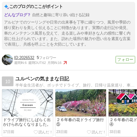
このブログのここがポイント
自然と趣味に寄り添い続ける記録
アルピナでのツーリングや日常の出来事を丁寧に綴りつつ、風景や季節の
移り変わりを美しく伝えることに特徴があります。実際の走行記や発見、
車のメンテナンス風景も交えて、走る楽しみや車好きな人の感性に響く内
容に仕上げられています。また、訪れた場所の魅力や思い出を素直な言葉
で表現し、共感を呼ぶことを大切にしています。
2026532
5
週間IN:
6
週間OUT:
62
月間IN:
16
ユルペンの気ままな日記
10
半年金生活者が、ボッチでドライブ、旅行、日帰り温泉巡り、車中泊した時のブログを書いています。 気が向いたらの旅です、気長に更新を待っていて下さい。
ドライブ旅行にしばらく出
２６年春の花ドライブ旅行
２６年春の花
かけられなくなりました。
⑤
④
17日前
23日前
33日前