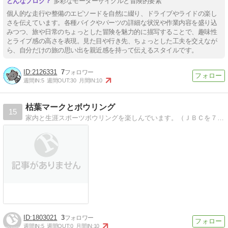
多彩なモーターサイクルと冒険的要素
個人的な走行や整備のエピソードを自然に綴り、ドライブやライドの楽し
さを伝えています。各種バイクやパーツの詳細な状況や作業内容を盛り込
みつつ、旅や日常のちょっとした冒険を魅力的に描写することで、趣味性
とライブ感の高さを表現。見た目や行き先、ちょっとした工夫を交えなが
ら、自分だけの旅の思い出を親近感を持って伝えるスタイルです。
2126331
7
週間IN:
5
週間OUT:
30
月間IN:
10
枯葉マークとボウリング
15
家内と生涯スポーツボウリングを楽しんでいます。（ＪＢＣを７５歳で退会・現在８3歳）観光バスなどプロ運転歴６０年余り。口うるさい野良猫３匹がいます。
1803021
3
週間IN:
5
週間OUT:
0
月間IN:
10