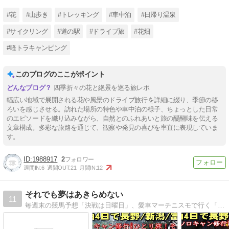
#花
#山歩き
#トレッキング
#車中泊
#日帰り温泉
#サイクリング
#道の駅
#ドライブ旅
#花畑
#軽トラキャンピング
このブログのここがポイント
四季折々の花と絶景を巡る旅レポ
幅広い地域で展開される花や風景のドライブ旅行を詳細に綴り、季節の移
ろいを感じさせる。訪れた場所の特色や車中泊の様子、ちょっとした日常
のエピソードを織り込みながら、自然とのふれあいと旅の醍醐味を伝える
文章構成。多彩な旅路を通じて、観察や発見の喜びを率直に表現していま
す。
1988917
2
週間IN:
6
週間OUT:
21
月間IN:
12
それでも夢はあきらめない
11
毎週末の競馬予想「決戦は日曜日」、愛車マーチニスモで行く「ドライブ日記」、ブログアフィリエイト「男の買い物」などを掲載。