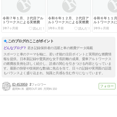
令和７年１月、２代目アル
令和６年１２月、２代目ア
令和６年１１
トワークスによる実燃費
ルトワークスによる実燃費
ルトワークス
1年7ヶ月前
1年8ヶ月前
1年9ヶ月前
このブログのここがポイント
若き記録保持者の活躍と車の燃費データ掲載
スポーツと車のテーマを軸に、若い才能の注目ポイントと実用的な燃費情
報を提供。日本新記録や驚異的な女子長距離の成果、愛車アルトワークス
の燃費改良例を詳しく紹介し、読者の関心を引きつける内容となっていま
す。最新の快挙や技術的な数値に焦点を当て、日々の記録や実用面の話題
もバランスよく盛り込まれ、知識と共感を生む作りになっています。
453959
2
週間IN:
35
週間OUT:
185
月間IN:
150