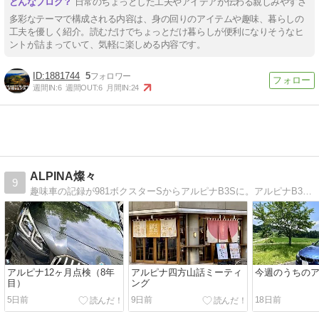
日常のちょっとした工夫やアイデアが伝わる親しみやすさ
多彩なテーマで構成される内容は、身の回りのアイテムや趣味、暮らしの
工夫を優しく紹介。読むだけでちょっとだけ暮らしが便利になりそうなヒ
ントが詰まっていて、気軽に楽しめる内容です。
1881744
5
週間IN:
6
週間OUT:
6
月間IN:
24
ALPINA燦々
9
趣味車の記録が981ボクスターSからアルピナB3Sに。アルピナB3Sの成長記録と、散歩と四方山話などを綴っています。
アルピナ12ヶ月点検（8年
アルピナ四方山話ミーティ
今週のうちの
目）
ング
5日前
9日前
18日前