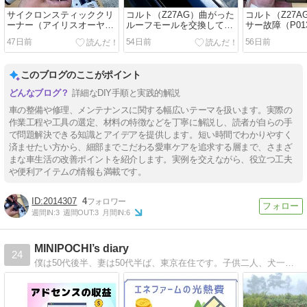
サイクロンスティッククリ
コルト（Z27AG）曲がった
コルト（Z27A
ーナー（アイリスオーヤマ
ルーフモールを交換してみ
サー故障（P01
SCD-120P-W）を修理して
た
P0135）でセ
47日前
54日前
56日前
みた
てみた
このブログのここがポイント
詳細なDIY手順と実践的解説
車の整備や修理、メンテナンスに関する幅広いテーマを扱います。実際の
作業工程や工具の選定、材料の特徴などを丁寧に解説し、読者が自らの手
で問題解決できる知識とアイデアを提供します。短い時間でわかりやすく
済ませたい方から、細部までこだわる愛車ケアを追求する層まで、さまざ
まな車生活の改善ポイントを紹介します。実例を交えながら、役立つ工夫
や便利アイテムの情報も満載です。
2014307
4
週間IN:
3
週間OUT:
3
月間IN:
6
MINIPOCHI’s diary
24
僕は50代後半、妻は50代半ば、東京在住です。子供二人、犬一匹(ポチ)、車は2002年式BMWミニです。ドライブ、株式投資、ペット、オーディオ、音楽、時計等、雑記ブログです。