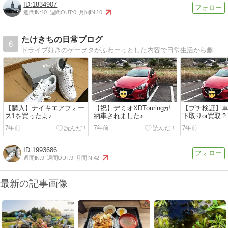
1834907
週間IN:
10
週間OUT:
0
月間IN:
10
たけきちの日常ブログ
6
ドライブ好きのゲーヲタがふわーっとした内容で日常生活から趣味までお送りします。
【購入】ナイキエアフォー
【祝】デミオXDTouringが
【プチ検証】
ス1を買ったよ♪
納車されました♪
下取りor買取？
7年前
7年前
7年前
1993686
週間IN:
9
週間OUT:
9
月間IN:
42
最新の記事画像