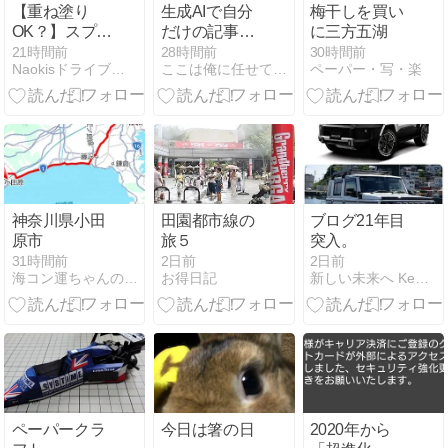
【重ね塗り
生成AIで自分
梅干しを買い
OK？】スプレ
だけの記事を
に三方五湖
ー式ガラスコ
作るコツ
21時間前
28時間前
30時間前
Naokisドライブログ
ここは俺に任せて先に行け
ペーパー・写・楽
ーティング剤
シラザン50 レ
ビュー！特徴
や評判も解
説！
神奈川県小田
田園都市線の
ブログ21年目
原市
旅５
突入。
31時間前
2日前
2日前
海コン運ちゃんの運行日誌
お得日記
新しい未来へ Keep it real
ペーパークラ
今日は箸の日
2020年から