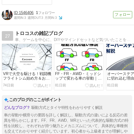
1546406
1
週間IN:
3
週間OUT:
3
月間IN:
3
トロコスの雑記ブログ
27
車、ゲームを中心に、DIYやマインドセットなど気づいたことをまとめて発信するブログです。現在自作イラストも使用中です。
VRで大空を駆ける！戦闘機
FF・FR・AWD・ミッドシ
オーバーステ
フライトシム始め方＆おす
ップで変わる車の挙動｜ア
に切れ込む理
すめゲーム完全ガイド
ンダーステア／オーバース
ーステアの基
74日前
81日前
81日前
テアの違いを解説
このブログのここがポイント
駆動方式とタイヤ特性をわかりやすく解説
車の挙動や横滑りの要因を詳しく解説し、駆動方式の違いによる反応の差
異を明らかにします。FF、FR、AWD、MRといった代表的な駆動方式の特
性を比較し、それぞれが持つ魅力とメカニズムについて、具体的な車種例
も交えてわかりやすく紹介しています。初心者から上級者までが理解しや