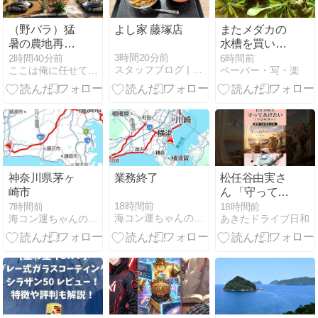
（野バラ）猛
よし家 藤塚店
またメダカの
暑の農地再生
水槽を買いま
で発見！
した
3時間20分前
2時間40分前
6時間前
スタッフブログ | CARTIST
ここは俺に任せて先に行け
ペーパー・写・楽
神奈川県茅ヶ
業務終了
松任谷由実さ
崎市
ん 「守ってあ
げたい」
18時間前
7時間前
18時間前
海コン運ちゃんの運行日誌
海コン運ちゃんの運行日誌
あきたドライブ日和