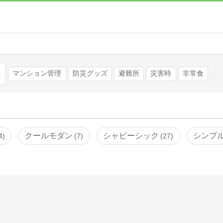
検索
マンション管理
防災グッズ
避難所
災害時
非常食
クールモダン
シャビーシック
シンプ
4
7
27