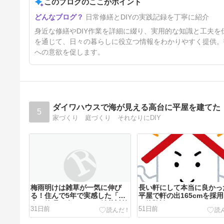
このブログのここがポイント
47日前
日常修繕とDIYの実践記録を丁寧に紹介
身近な修繕やDIY作業を詳細に綴り、実用的な知識と工夫
を通じて、日々の暮らしに役立つ情報をわかりやすく提供。
への意欲を促します。
ダイワハウスで海が見える高台に平屋を建てた
5
家づくり 庭づくり それなりにDIY
梅雨明けは雑草が一気に伸び
長い軒にして本当に良かっ
る！住んで5年で実感した「本
平屋で軒の出165cmを採
当に管理が楽になる」雑草対策
た体験談
31日前
51日前