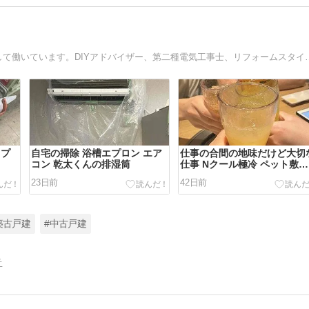
築古戸建てのDIY再生は終了して、施設の営繕スタッフとして働いています。DIYアド
トプ
自宅の掃除 浴槽エプロン エア
仕事の合間の地味だけど大切
コン 乾太くんの排湿筒
仕事 Nクール極冷 ペット敷パ
ッド
23日前
42日前
築古戸建
#中古戸建
告