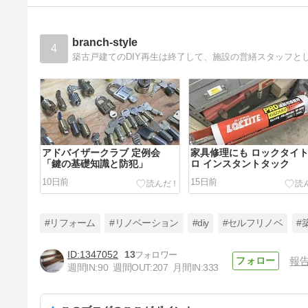
branch-style
4
アドバイザークラブ 定例会
家具修理にも ロックタイ
「鍵の基礎知識と防犯」
ロ インスタントタック
10日前
15日前
#リフォーム
#リノベーション
#diy
#セルフリノベ
#
1347052
13
報
週間IN:
90
週間OUT:
207
月間IN:
333
友達の物件のお手伝い TV出演
のお知らせ