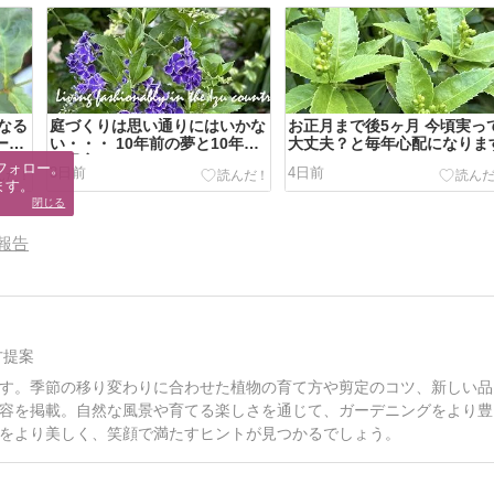
なる
庭づくりは思い通りにはいかな
お正月まで後5ヶ月 今頃実っ
ーデ
い・・・ 10年前の夢と10年後
大丈夫？と毎年心配になりま
の現実
フォロー。

3日前
4日前
ます。
閉じる
報告
方提案
す。季節の移り変わりに合わせた植物の育て方や剪定のコツ、新しい品
容を掲載。自然な風景や育てる楽しさを通じて、ガーデニングをより豊
をより美しく、笑顔で満たすヒントが見つかるでしょう。