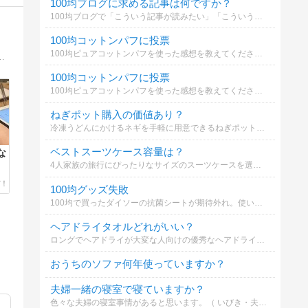
100均ブログに求める記事は何ですか？
100均ブログで「こういう記事が読みたい」「こういう系の商品のレビューをしてほしい！」などありましたら知りたいです。複数選択できます（最大３個まで）。よろしくお願いいたします！
100均コットンパフに投票
100均ピュアコットンパフを使った感想を教えてください。コスパ最強？
バイザー、第二種電気工事士、リフォームスタイリスト1級、宅建合格、賃貸不動産経営管理士、賃貸住宅メンテナンス主任者
100均コットンパフに投票
100均ピュアコットンパフを使った感想を教えてください。コスパ最強？
ねぎポット購入の価値あり？
冷凍うどんにかけるネギを手軽に用意できるねぎポットを購入する価値はある？
ベストスーツケース容量は？
な
4人家族の旅行にぴったりなサイズのスーツケースを選ぼう。どれがベスト？
100均グッズ失敗
100均で買ったダイソーの抗菌シートが期待外れ。使いにくい包装や薄さが問題。あなたならどうしますか？
ヘアドライタオルどれがいい？
ロングでヘアドライが大変な人向けの優秀なヘアドライタオルを選ぶ投票です。使い勝手や速乾性などを考慮して選んでください。
おうちのソファ何年使っていますか？
夫婦一緒の寝室で寝ていますか？
色々な夫婦の寝室事情があると思います。（ いびき・夫婦仲が冷えている・子供など） あなたは夫婦一緒の寝室で寝ていますか？