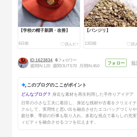
【学校の帽子新調・改善】
【パンジリ】
6日前
13日前
1623834
6
報
週間IN:
120
週間OUT:
570
月間IN:
450
このブログのここがポイント
【洗濯機、洗濯棚新調】
身近な素材を再生利用した手作りアイデア
42日前
日常の小さな工夫に着目し、身近な残材や古着をクリエイテ
クルして、実用性と思い出を融合させたエコバッグづくりや
庭仕事、季節の行事も取り入れ、多彩な視点で暮らしの充実
ィビティを融合させるコツを伝えます。