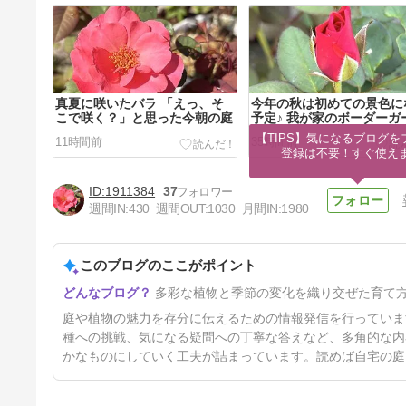
真夏に咲いたバラ 「えっ、そ
今年の秋は初めての景色に
こで咲く？」と思った今朝の庭
予定♪ 我が家のボーダーガ
ン
【TIPS】気になるブログを
11時間前
35時間前
登録は不要！すぐ使え
1911384
37
週間IN:
430
週間OUT:
1030
月間IN:
1980
このブログのここがポイント
今日は８月上旬とは思えないよ
多彩な植物と季節の変化を織り交ぜた育て
うな 涼しい我が家の庭でした
5日前
庭や植物の魅力を存分に伝えるための情報発信を行っていま
種への挑戦、気になる疑問への丁寧な答えなど、多角的な内
かなものにしていく工夫が詰まっています。読めば自宅の庭