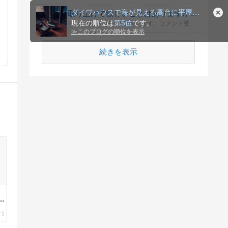
ダイワハウスで海が見える高台に平屋を建てた
ブログで取り上げて欲しいことはありますか？質問はありますか？
現在の順位は
第5位
です。
いつも応援くださりありがとうございます。コメント受付欄がないのでご質問やブログ記事リクエストなどがあればこの機会にお気軽にコメントください！どうそよろしくお願いいたします。
≫
このブログの順位を表示
続きを表示
い