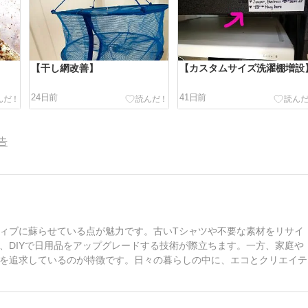
【干し網改善】
【カスタムサイズ洗濯棚増設
24日前
41日前
告
ィブに蘇らせている点が魅力です。古いTシャツや不要な素材をリサイ
、DIYで日用品をアップグレードする技術が際立ちます。一方、家庭や
を追求しているのが特徴です。日々の暮らしの中に、エコとクリエイテ