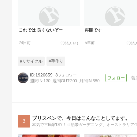
これでは 良くないぞー
再開です
24日前
5年前
#リサイクル
#手作り
1926659
3
報
週間IN:
130
週間OUT:
200
月間IN:
580
雨の休日 外作業が出来ません
6年前
ブリスベンで、今日はこんなことしてます。
3
本気で古民家DIY！亜熱帯ガーデニング、オーストラリア