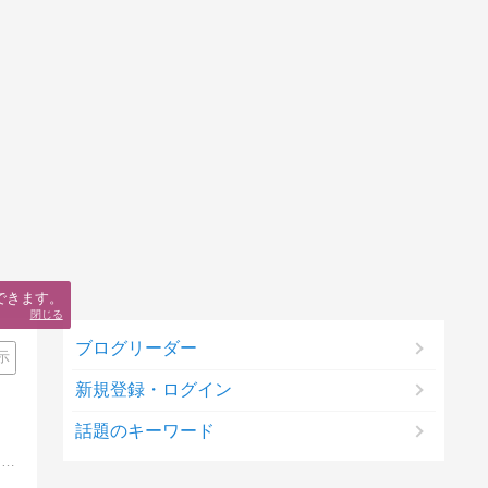
できます。
閉じる
ブログリーダー
示
新規登録・ログイン
話題のキーワード
2015年 築45年の中古住宅を購入。「DIYが趣味」なおばさんは、無謀にも自分でリフォームしています。つるバラで外壁を覆い尽くそうと、姑息なボロ隠しも計画中。