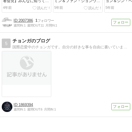
者会見】みんなに知って欲
ミン＆ファン・ジョンウム
ョン＆シン・
しい！コロナワクチンの実
7年ぶり共演『恋のトリセ
『30だけど1
4年前
5年前
5年前
態
ツ～フンナムとジョンウム
たら３０歳に
の恋愛日誌～』恋愛の神様
ラマ！
と恋のミッション！
2007386
1
週間IN:
1
週間OUT:
11
月間IN:
1
チョンガのブログ
5
国際恋愛中のチョンガです。自分の好きな事を自由に書いています。内容は韓国旅行や日本の韓国料理店、彼との日常がメインです。韓国語を勉強中です。
1869394
週間IN:
1
週間OUT:
6
月間IN:
1