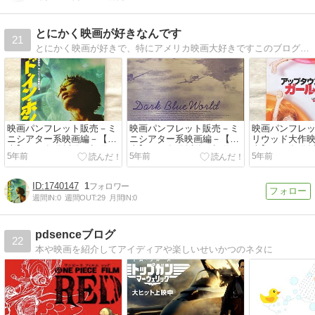
とにかく映画が好きなんです
21
とにかく映画が好きで、特にアメリカ映画大好きですこのブログは、ネタバレありの映画鑑賞日記です。主にハリウッド映画と韓国映画をメインに感想を書いています
映画パンフレット販売－ミ
映画パンフレット販売－ミ
映画パンフレ
ニシアター系映画編－【中
ニシアター系映画編－【中
リウッド大作
古】1990年代以降の旧作・
古】1990年代以降の旧作・
古】1990年
5年前
5年前
5年前
洋画を中心に販売していま
洋画を中心に販売していま
中心に販売し
す【その33】
す【その32】
の40】
1740147
1
週間IN:
0
週間OUT:
29
月間IN:
0
pdsenceブログ
22
本や映画を紹介してアイディアや楽しいせいかつのネタに