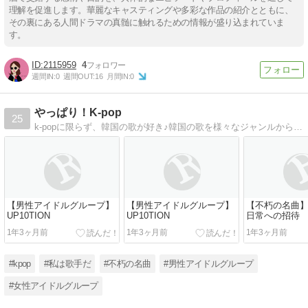
理解を促進します。華麗なキャスティングや多彩な作品の紹介とともに、
その裏にある人間ドラマの真髄に触れるための情報が盛り込まれていま
す。
2115959
4
週間IN:
0
週間OUT:
16
月間IN:
0
やっぱり！K-pop
25
k-popに限らず、韓国の歌が好き♪韓国の歌を様々なジャンルからお気に入りを集めて紹介します。
【男性アイドルグループ】
【男性アイドルグループ】
【不朽の名曲
UP10TION
UP10TION
日常への招待 
ョル）
1年3ヶ月前
1年3ヶ月前
1年3ヶ月前
#kpop
#私は歌手だ
#不朽の名曲
#男性アイドルグループ
#女性アイドルグループ