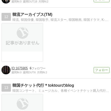
週間IN:
0
週間OUT:
18
月間IN:
2
韓流アーカイブス(TM)
12
韓流, 韓国俳優, 韓国歌手, 韓流スター, 韓国映画, 韓国ドラマ, K-POP, 韓国アニメ などの情報をアーカイブ中!!!
1675905
6
週間IN:
0
週間OUT:
6
月間IN:
2
韓国チケット代行＊toktourのblog
13
韓国コンサート、ミュージカル、各種イベントチケット購入代行を行っております。韓国ドラマの撮影見学ツアーも！韓流好きはまずTOKTOURへお問い合わせを。