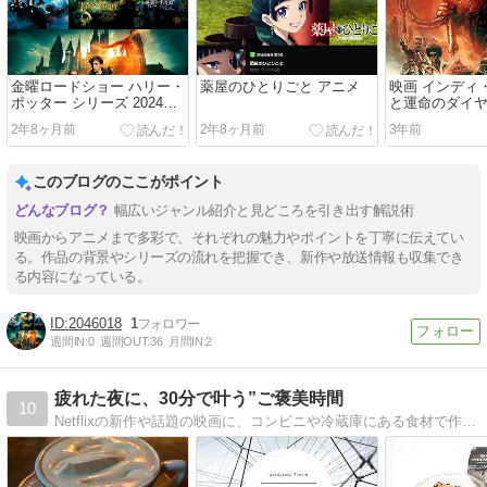
金曜ロードショー ハリー・
薬屋のひとりごと アニメ
映画 インディ
ポッター シリーズ 2024年1
と運命のダイ
月
2年8ヶ月前
2年8ヶ月前
3年前
このブログのここがポイント
幅広いジャンル紹介と見どころを引き出す解説術
映画からアニメまで多彩で、それぞれの魅力やポイントを丁寧に伝えてい
る。作品の背景やシリーズの流れを把握でき、新作や放送情報も収集でき
る内容になっている。
2046018
1
週間IN:
0
週間OUT:
36
月間IN:
2
疲れた夜に、30分で叶う”ご褒美時間
10
Netflixの新作や話題の映画に、コンビニや冷蔵庫にある食材で作れる火を使わない夜食を合わせて紹介します。