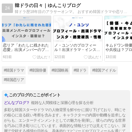
韓ドラの日々｜ゆんこりブログ
24
韓ドラ歴18年目のアラサーオンマ。 おすすめ韓国ドラマや恋リアをご紹介。 韓ドラ・K-POP・映画・食べ物などとにかく韓国好き！ たまにドラマの絵を描いています。
恋リア「わたしに残された
ノ・ユンソのプロフィー
キムドワン俳
恋愛」出演メンバーのプロ
ル！出演ドラマ・インス
や兵役は？プ
フィール・インスタ・職
タ・熱愛彼氏や性格も調査
出演ドラマ・
6日前
12日前
13日前
業・配信日を調査！
査！
#韓国ドラマ
#韓国俳優
#韓国映画
#韓ドラ
#韓国アイドル
#韓国恋リア
このブログのここがポイント
複雑な人間模様と深層心理を探る分析
多彩な韓国スターやドラマの人物背景を鮮やかに掘り下げており、時にそ
の核心に迫る鋭い考察を含みます。キャラクターの内面や動機を追求しな
がらも、エンターテインメントとしての魅力を発揮し、彼らの内なる世界
を巧みに浮き彫りにしています。表面的な情報だけでは見えてこない、深
層で交錯する感情や目的を、具体的なエピソードやプロフィールを通じて