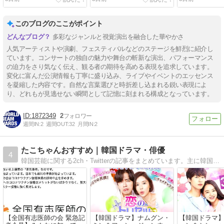
このブログのここがポイント
多彩なジャンルと視覚演出を融合した華やかさ
人気アーティストや演劇、フェスティバルなどのステージを鮮烈に紹介し
ています。コンサートの独自の魅力や舞台の斬新な演出、パフォーマンス
の迫力をさり気なく伝え、観る者の期待を高める表現を追求しています。
変化に富んだ公演情報も丁寧に盛り込み、ライブやイベントのエッセンス
を凝縮した内容です。自然な言葉選びと時折差し込まれる鋭い表現によ
り、どれもが見逃せない瞬間として記憶に刻まれる構成となっています。
1872349
2
週間IN:
2
週間OUT:
32
月間IN:
2
たこちゃんおすすめ｜韓国ドラマ・俳優
4
韓国芸能に関する2ch・Twitterの記事をまとめています。主に韓国のドラマや映画そして俳優の情報を紹介しますがOST・Instagram写真・放送予定・K-POP・芸能ニュースなどの情報も紹介します。
【全国有志医師の会 緊急記
【韓国ドラマ】ナムグン・
【韓国ドラマ