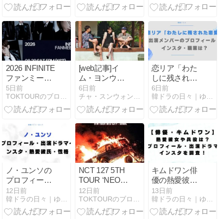
ご家庭はた～
が皆さまお変
いへん！ 孫達
わりなくお過
は未就学児な
ごしですか？
のですが
2026 INFINITE
[web記事]イ
恋リア「わた
ファンミーテ
ム・ヨンウン
しに残された
ィング「無限
の人気に驚い
恋愛」出演メ
5日前
6日前
6日前
TOKTOURのブログ〜韓国チケット代行〜
チャ・スンウォン！ 非公式ファンサイト
韓ドラの日々｜ゆんこりブログ
大集会Ⅴ」
たチャ・スン
ンバーのプロ
ウォン「私た
フィール・イ
ちのドラマに
ンスタ・職
出てほしい」
業・配信日を
カメオ出演？
調査！
ノ・ユンソの
NCT 127 5TH
キムドワン俳
プロフィー
TOUR ‘NEO
優の熱愛彼女
ル！出演ドラ
CITY : SEOUL
や兵役は？プ
12日前
12日前
13日前
韓ドラの日々｜ゆんこりブログ
TOKTOURのブログ〜韓国チケット代行〜
韓ドラの日々｜ゆんこりブログ
マ・インス
- THE
ロフィール・
タ・熱愛彼氏
REDLINE
出演ドラマ・