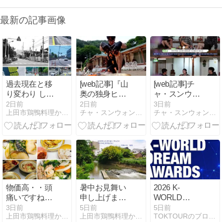
最新の記事画像
過去現在と移
[web記事]『山
[web記事]チ
り変わり して
奥の独身ヒー
ャ・スンウォ
います？真⽥
ロー』イム・
ン「ご飯より
2日前
2日前
3日前
上田市鶏鴨料理かぶらや家族社中FC2ブログ
チャ・スンウォン！ 非公式ファンサイト
チャ・スンウォン！ 非公式ファンサイト
昌幸が築いた
ヨンウン、チ
犬が先」―キ
上⽥城の堀の
ャ・スンウォ
ム・ドフンが
付近にかけら
ンの「北朝鮮
明かした責任
れていた 橋の
式タッコムタ
感
周辺を⼩⾖橋
ン」に「ここ
と呼ばれてい
に来て全部食
た。
べたのは初め
て」と絶賛
物価高・・頭
暑中お見舞い
2026 K-
痛いですね☹️
申し上げま
WORLD
夏休みに入り
す。 毎日暑い
DREAM
3日前
5日前
5日前
上田市鶏鴨料理かぶらや家族社中FC2ブログ
上田市鶏鴨料理かぶらや家族社中FC2ブログ
TOKTOURのブログ〜韓国チケット代行〜
小学生がいる
日が続きます
AWARDS