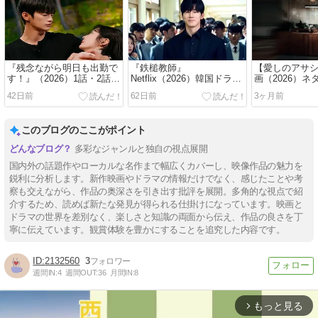
『残念ながら明日も出勤で
『鉄槌教師』
【愛しのアサ
す！』（2026）1話・2話を
Netflix（2026）韓国ドラマ
画（2026）
見た感想
の感想（ネタバレあり）
感想
42日前
62日前
3ヶ月前
このブログのここがポイント
多彩なジャンルと独自の視点展開
国内外の話題作やローカルな名作まで幅広くカバーし、映像作品の魅力を
鋭利に分析します。新作映画やドラマの情報だけでなく、感じたことや考
察も交えながら、作品の奥深さを引き出す批評を展開。多角的な視点で紹
介するため、読めば新たな発見が得られる仕掛けになっています。映画と
ドラマの世界を差別なく、楽しさと知識の両面から伝え、作品の良さを丁
寧に伝えています。観賞体験を豊かにすることを追究した内容です。
2132560
3
週間IN:
4
週間OUT:
36
月間IN:
8
もっと見る
arrow_forward_ios