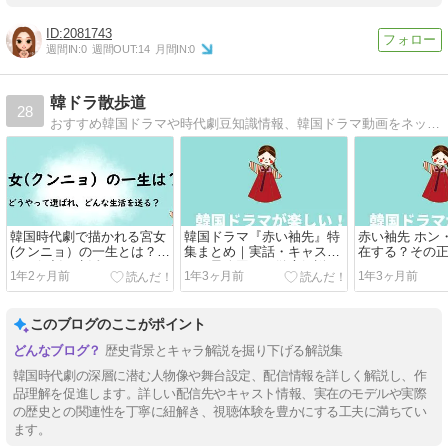
2081743
週間IN:
0
週間OUT:
14
月間IN:
0
韓ドラ散歩道
28
おすすめ韓国ドラマや時代劇豆知識情報、韓国ドラマ動画をネットで無料視聴する方法や全話見放題の動画配信サービスの情報などをご紹介。
韓国時代劇で描かれる宮女
韓国ドラマ『赤い袖先』特
赤い袖先 ホン
(クンニョ）の一生とは？階
集まとめ｜実話・キャス
在する？その
級や役割・生活はどうだっ
ト・最終回まで徹底解説！
は
1年2ヶ月前
1年3ヶ月前
1年3ヶ月前
た？
このブログのここがポイント
歴史背景とキャラ解説を掘り下げる解説集
韓国時代劇の深層に潜む人物像や舞台設定、配信情報を詳しく解説し、作
品理解を促進します。詳しい配信先やキャスト情報、実在のモデルや実際
の歴史との関連性を丁寧に紐解き、視聴体験を豊かにする工夫に満ちてい
ます。