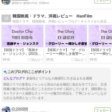
週間IN:
0
週間OUT:
61
月間IN:
0
韓国映画・ドラマ、洋画レビュー HanFilm
19
韓国ドラマ、韓国映画、洋画レビューブログ！キャストから名言やOSTまで、幅広く紹介しています。社会派ドラマ多め。アメリカ、カナダ、韓国留学済み。時々留学経験を呟きます。
【韓国ドラマ】『医師チ
【韓国ドラマ】『ザ・グロ
【韓国ドラマ
ャ・ジョンスク』(2023)レ
ーリー〜輝かしき復讐〜』
ーリー〜輝か
ビュー
(2023)パート2レビュー後半
(2023)パート
3年前
3年前
3年前
このブログのここがポイント
多面性とリアルな人物描写に引き込まれる展開
韓国ドラマの多彩なジャンルと深みのある物語に焦点を当てており、主演
俳優の魅力や作品の見どころを分かりやすく紹介しています。感情豊かな
キャラクターと緻密なストーリーが魅力の作品を、丁寧にレビューしなが
ら伝える内容となっています。
2060999