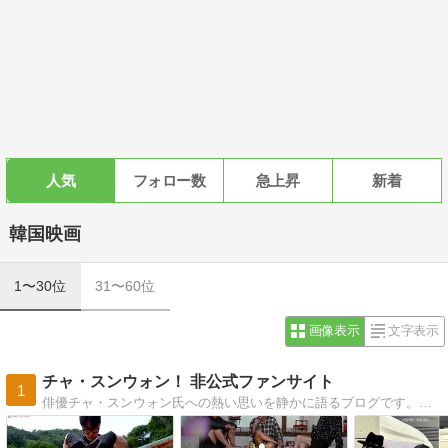
人気
フォロー数
急上昇
新着
韓国映画
1〜30位
31〜60位
画像表示
文字表示
チャ・スンウォン！ 非公式ファンサイト
1
俳優チャ・スンウォン氏への熱い思いを静かに語るブログです。併設のウェブサイトにはプロフィールや出演作品紹介、写真・CMギャラリーもあります。