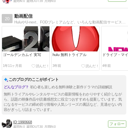
週間IN:
0
週間OUT:
39
月間IN:
0
動画配信
20
HuluやU-next、FODプレミアムなど、いろんな動画配信サービスがあります。そんないろんな動画配信サービスの特徴や、最新情報などを紹介していきます。
ゴールデンカムイ 実写
hulu 無料トライアル
ドライブ・マ
1年11ヶ月前
3年前
4年前
このブログのここがポイント
初心者も楽しめる無料体験と新作ドラマの詳細解説
無料トライアルやレンタルサービスの最新情報をわかりやすく紹介しなが
ら、話題の映像作品や読書感想文に役立つおすすめも提案しています。気
になるサービスの締め切り情報や人気シリーズの裏話など、見逃せない内
容がぎっしり詰まっています。
1990668
週間IN:
0
週間OUT:
30
月間IN:
0