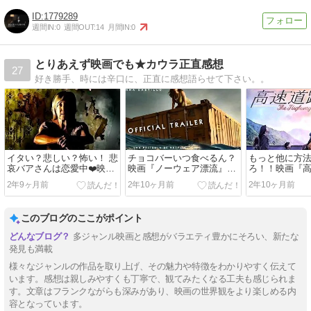
1779289
週間IN:
0
週間OUT:
14
月間IN:
0
とりあえず映画でも★カウラ正直感想
27
好き勝手、時には辛口に、正直に感想語らせて下さい。。
イタい？悲しい？怖い！ 悲
チョコバーいつ食べるん？
もっと他に方
哀バアさんは恋愛中❤️映画
映画『ノーウェア漂流』感
ろ！！映画『
『ルーム・フォー・レン
想
族』感想
2年9ヶ月前
2年10ヶ月前
2年10ヶ月前
ト』感想
このブログのここがポイント
多ジャンル映画と感想がバラエティ豊かにそろい、新たな
発見も満載
様々なジャンルの作品を取り上げ、その魅力や特徴をわかりやすく伝えて
います。感想は親しみやすくも丁寧で、観てみたくなる工夫も感じられま
す。文章はフランクながらも深みがあり、映画の世界観をより楽しめる内
容となっています。