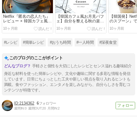
Netflix『匿名の恋人たち』
【韓国カフェ風お月見パフ
【韓国発】Netf
レビュー × 韓国カフェ風ア
ェ】自分を整える秋の楽し
のスプーン』
インシュペナーレシピ | 甘
み方🌒 ｜ お月見団子とき
リマフィアの
10ヶ月前
10ヶ月前
10ヶ月前
くて苦い大人の夜時間の過
なこラテで過ごすおうち時
ミス | お家で
ごし方
間
ルシーレシピ
#レシピ
#簡単レシピ
#おうち時間
#一人時間
#深夜食堂
このブログのここがポイント
手軽さと個性を大切にしたレシピとセンス溢れる趣味紹介
身近な材料を使った簡単レシピや、文化や趣味に関する多彩な情報を発信
しています。日常にちょっとした工夫や新しい視点を取り入れるヒントも
満載。食やファッション、エンタメを楽しみながら、自分らしさを育むコ
ンテンツが特徴です。
2134362
6
週間IN:
0
週間OUT:
20
月間IN:
2