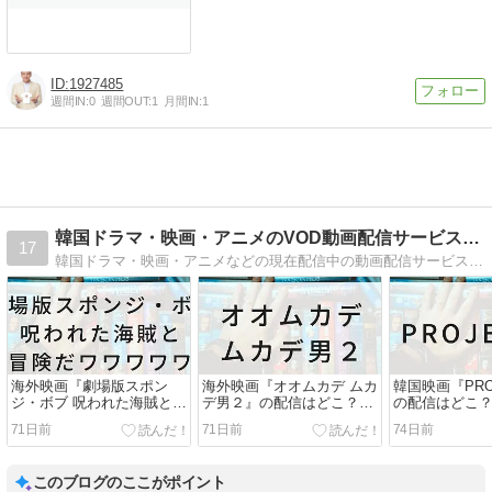
1927485
週間IN:
0
週間OUT:
1
月間IN:
1
韓国ドラマ・映画・アニメのVOD動画配信サービス比較情報
17
韓国ドラマ・映画・アニメなどの現在配信中の動画配信サービスをまとめた情報サイト
海外映画『劇場版スポン
海外映画『オオムカデ ムカ
韓国映画『PRO
ジ・ボブ 呪われた海賊と大
デ男２』の配信はどこ？見
の配信はどこ
冒険だワワワワワ！』の配
逃し視聴できる動画配信サ
できる動画配
71日前
71日前
74日前
信はどこ？見逃し視聴でき
ービスまとめ【2025年おす
とめ【2025
る動画配信サービスまとめ
すめ洋画：モンスターアク
ペンス】
【2025年おすすめ洋画：フ
ションスリラー・ホラー】
このブログのここがポイント
ァミリーコメディアニメ】