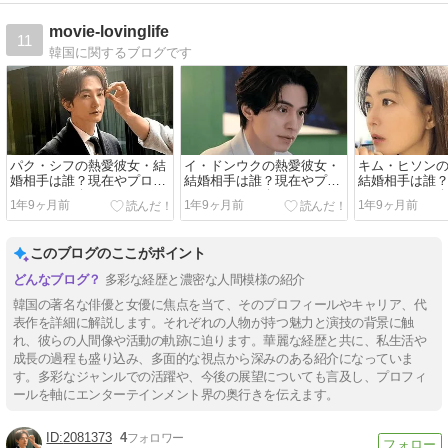
movie-lovinglife
11
韓国に関するブログです
パク・シフの熱愛彼女・結
イ・ドンウクの熱愛彼女・
キム・ヒソン
婚相手は誰？現在やプロフ
結婚相手は誰？現在やプロ
結婚相手は誰
ィールも紹介！
フィールも紹介！
フィールも紹
1年9ヶ月前
1年9ヶ月前
1年9ヶ月前
このブログのここがポイント
多彩な経歴と濃密な人間模様の紹介
韓国の著名な俳優と女優に焦点を当て、そのプロフィールやキャリア、代
表作を詳細に解説します。それぞれの人物が持つ魅力と演技の背景に触
れ、彼らの人間像や活動の軌跡に迫ります。華麗な経歴と共に、私生活や
成長の過程も盛り込み、多面的な視点から深みのある紹介になっていま
す。多彩なジャンルでの活躍や、今後の展望についても言及し、プロフィ
ールを軸にエンターテインメント界の奥行きを伝えます。
2081373
4