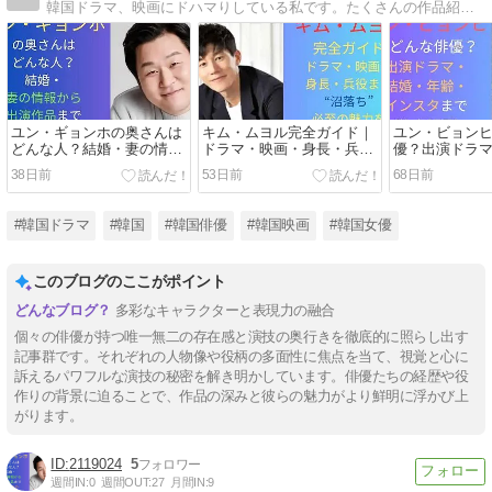
韓国ドラマ、映画にドハマりしている私です。たくさんの作品紹介をしていきたいと思います。
ユン・ギョンホの奥さんは
キム・ムヨル完全ガイド｜
ユン・ビョン
どんな人？結婚・妻の情報
ドラマ・映画・身長・兵役
優？出演ドラ
から出演作品まで徹底紹介
まで“沼落ち”必至の魅力を
齢・インスタ
38日前
53日前
68日前
徹底解説
#韓国ドラマ
#韓国
#韓国俳優
#韓国映画
#韓国女優
このブログのここがポイント
多彩なキャラクターと表現力の融合
個々の俳優が持つ唯一無二の存在感と演技の奥行きを徹底的に照らし出す
記事群です。それぞれの人物像や役柄の多面性に焦点を当て、視覚と心に
訴えるパワフルな演技の秘密を解き明かしています。俳優たちの経歴や役
作りの背景に迫ることで、作品の深みと彼らの魅力がより鮮明に浮かび上
がります。
2119024
5
週間IN:
0
週間OUT:
27
月間IN:
9