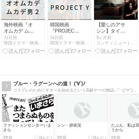
逃し視聴でき
る動画配信サ
ービスまとめ
【2025年おす
海外映画『オ
韓国映画
【愛しのアサ
すめ洋画：フ
オムカデ ムカ
『PROJECT
シン】タイ映
ァミリーコメ
デ男２』の配
Y』の配信は
画（2026）ネ
71日前
74日前
3ヶ月前
ディアニメ】
韓国ドラマ・映画・アニメのVOD動画配信サービス比較情報
韓国ドラマ・映画・アニメのVOD動画配信サービス比較情報
コンティニュー | 映画やドラマの感想中心
信はどこ？見
どこ？見逃し
タバレありの
逃し視聴でき
視聴できる動
感想
る動画配信サ
画配信サービ
ービスまとめ
スまとめ
【2025年おす
【2025年クラ
すめ洋画：モ
イムサスペン
ンスターアク
ス】
ブルー・ラグーンへの道！ ('∀`)ﾉ
7
ションスリラ
コスプレのためにギターを始めるという高齢ヤーの物語｡･ﾟ･(ﾉ∀`)･ﾟ･｡
ー・ホラー】
ファッションセンターいま
シン・捗状況
たぶん、私は3
さら
うから
3年前
5年前
5年前