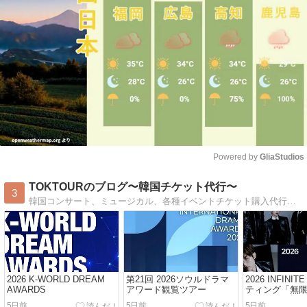
Powered by 
GliaStudios
Mute
TOKTOURのブログ〜韓国チケット代行〜
3
韓国コンサート、ミュージカル、各種イベントチケット購入代行を行っております。韓国ドラマの撮影見学ツアーも！韓流好きはまずTOKTOURへお問い合わせを。
2026 K-WORLD DREAM
第21回 2026ソウルドラマ
2026 INFIN
AWARDS
アワード観覧ツアー
ティング「無
5日前
5日前
5日前