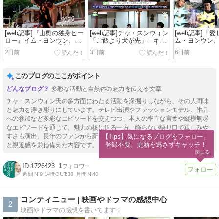
[web記事]『山奥の独身ヒー
[web記事]チャ・スンウォン
[web記事]「
ロー』イム・ヨンウン、チ
「ご飯より犬が先」―キ
ム・ヨンウン
ャ・スンウォンの「北朝鮮
ム・ドフンが明かした責任
ウォン・キム
2日前
3日前
6日前
式タッコムタン」に「ここ
感
影現場にコー
に来て全部食べたのは初め
援
て」と絶賛
このブログのここがポイント
多彩な活動と自然体の魅力を伝える文章
チャ・スンウォン氏の多方面にわたる活動を深掘りしながら、その人間味
と魅力を浮き彫りにしています。テレビ出演やファッションモデル、作品
への参加など多彩なエピソードを交えつつ、本人の率直な言葉や縦横無尽
なエピソードを通じて、魅力の核に迫る一方、飾らない語り口で親しみや
すさも演出。長年のファンから新たな関心を持つ人まで楽しめる、奥深さ
【Tips】気になるブログをフォロー。

登録不要。更新を逃さずキャッチ！
と親近感を兼ね備えた内容です。
閉じる
1726423
1
週間IN:
9
週間OUT:
38
月間IN:
40
コンティニュー | 映画やドラマの感想中心
2
映画やドラマの感想を書いてます！