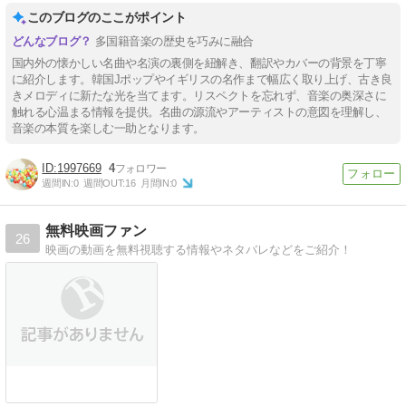
このブログのここがポイント
多国籍音楽の歴史を巧みに融合
国内外の懐かしい名曲や名演の裏側を紐解き、翻訳やカバーの背景を丁寧
に紹介します。韓国Jポップやイギリスの名作まで幅広く取り上げ、古き良
きメロディに新たな光を当てます。リスペクトを忘れず、音楽の奥深さに
触れる心温まる情報を提供。名曲の源流やアーティストの意図を理解し、
音楽の本質を楽しむ一助となります。
1997669
4
週間IN:
0
週間OUT:
16
月間IN:
0
無料映画ファン
26
映画の動画を無料視聴する情報やネタバレなどをご紹介！