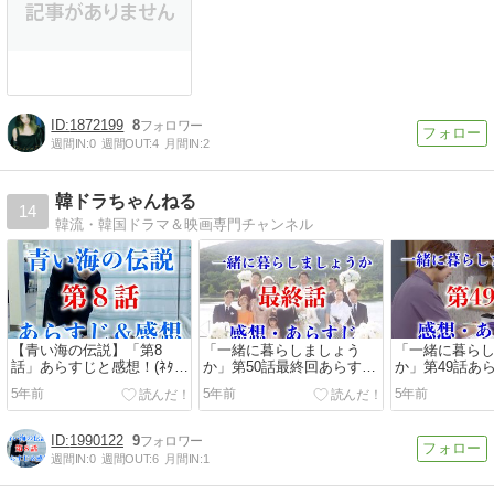
1872199
8
週間IN:
0
週間OUT:
4
月間IN:
2
韓ドラちゃんねる
14
韓流・韓国ドラマ＆映画専門チャンネル
【青い海の伝説】「第8
「一緒に暮らしましょう
「一緒に暮ら
話」あらすじと感想！(ﾈﾀ
か」第50話最終回あらすじ
か」第49話あ
ﾊﾞﾚ＆ｴﾋﾟﾛｰｸﾞあり)
と感想！（ネタバレあり）
想！（ネタバ
5年前
5年前
5年前
1990122
9
週間IN:
0
週間OUT:
6
月間IN:
1