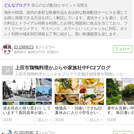
安心の公式配信とポイント活用法
海外や韓国、国内の多彩な映像作品を合法的な動画配信サービスを通じて
お得に視聴できる方法を詳しく解説しています。違法サイトを避け、公式
の利点とトライアル特典を利用したお得な視聴術に焦点を当てており、フ
ァミリーやコメディ、サスペンス、ホラーといったジャンルに対応。ポイ
ント利用や端末対応情報も丁寧に紹介し、賢い映像鑑賞を促します。
1989523
1
週間IN:
0
週間OUT:
64
月間IN:
0
上田市鶏鴨料理かぶらや家族社中FC2ブログ
18
上田市鶏鴨料理かぶらやをブログで店舗詳細情報や鶏鴨レシピ・信州黄金シャモ・グルメまとめ等を発信。それぞれの個性を発揮出来るか分かりませんが…(^o⌒*)/
過去現在と移り変わり して
物価高・・頭痛いですね☹️
暑中お見舞い
います？真⽥昌幸が築いた
夏休みに入り小学生がいる
す。 毎日暑い
上⽥城の堀の付近にかけら
ご家庭はた～いへん！ 孫達
が皆さまお変
2日前
3日前
5日前
れていた 橋の周辺を⼩⾖橋
は未就学児なのですが
ごしですか？
と呼ばれていた。
2018590
2