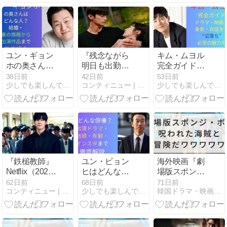
や性格も調査
インスタを調
査！
ユン・ギョン
『残念ながら
キム・ムヨル
ホの奥さんは
明日も出勤で
完全ガイド｜
どんな人？結
す！』
ドラマ・映
38日前
42日前
53日前
少しでも楽しんで頂けたら
コンティニュー | 映画やドラマの感想中心
少しでも楽しんで頂けたら
婚・妻の情報
（2026）1
画・身長・兵
から出演作品
話・2話を見
役まで“沼落
まで徹底紹介
た感想
ち”必至の魅力
を徹底解説
『鉄槌教師』
ユン・ビョン
海外映画『劇
Netflix（2026）
ヒはどんな俳
場版スポン
韓国ドラマの
優？出演ドラ
ジ・ボブ 呪わ
62日前
68日前
71日前
コンティニュー | 映画やドラマの感想中心
少しでも楽しんで頂けたら
韓国ドラマ・映画・アニメのVOD動画配信サービス比較情報
感想（ネタバ
マ・結婚・年
れた海賊と大
レあり）
齢・インスタ
冒険だワワワ
まで徹底解説
ワワ！』の配
信はどこ？見