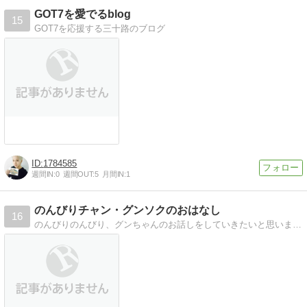
GOT7を愛でるblog
15
GOT7を応援する三十路のブログ
1784585
週間IN:
0
週間OUT:
5
月間IN:
1
のんびりチャン・グンソクのおはなし
16
のんびりのんびり、グンちゃんのお話しをしていきたいと思います。更新も内容もゆる〜くゆる〜く…