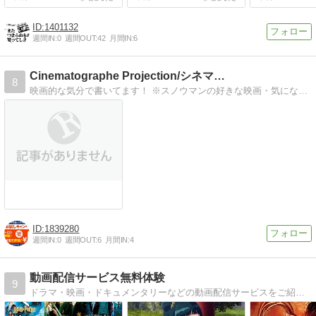
1401132
週間IN:
0
週間OUT:
42
月間IN:
6
Cinematographe Projection/シネマ…
8
映画的な気分で書いてます！ ※スノウマンの好きな映画・気になる映画と 音楽・AV機器・車・MONO等
1839280
週間IN:
0
週間OUT:
6
月間IN:
4
動画配信サービス無料体験
9
ドラマ・映画・ドキュメンタリーなどの動画配信サービスをご紹介します。地上波で見逃した方は30日間無料の動画サイトで。