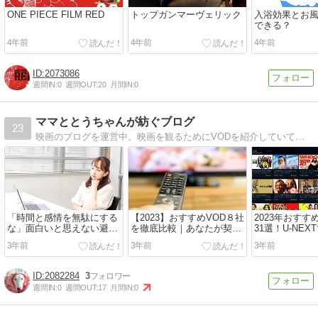
ONE PIECE FILM RED
トップガンマーヴェリック
入浴効果とお
できる？
4年前
4年前
4年前
2073086
週間IN:
0
週間OUT:
20
月間IN:
0
ママととうちゃんが紡ぐブログ
23
映画のブログを運営中。映画を観るためにVODを紹介していて、VODを契約するために家計を節約する方法も併せて発信中。40代夫婦で執筆しています。
「時間と感情を無駄にする
【2023】おすすめVOD８社
2023年おす
な」面白いと思えない避け
を徹底比較｜あなたが契約
31選！U-NE
るべき映画リスト
すべきVODは？
画を紹介！
3年前
3年前
3年前
2082284
3
週間IN:
0
週間OUT:
17
月間IN:
0