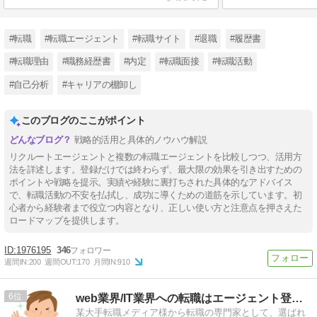
#転職
#転職エージェント
#転職サイト
#退職
#履歴書
#転職理由
#職務経歴書
#内定
#転職面接
#転職活動
#自己分析
#キャリアの棚卸し
このブログのここがポイント
戦略的活用と具体的ノウハウ解説
リクルートエージェントと複数の転職エージェントを比較しつつ、活用方
法を詳述します。登録だけでは終わらず、最大限の効果を引き出すための
ポイントや戦略を提示。実績や経験に裏打ちされた具体的なアドバイス
で、転職活動の不安を払拭し、成功に導くための道筋を示しています。初
心者から経験者まで役立つ内容となり、正しい使い方と注意点を押さえた
ロードマップを提供します。
1976195
346
週間IN:
200
週間OUT:
170
月間IN:
910
6
web業界/IT業界への転職はエージェント登録を使え！
某大手転職メディア様から転職の専門家として、選ばれ