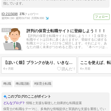
指しています。
2115698
276
週間IN:
190
週間OUT:
60
月間IN:
830
11
評判の保育士転職サイトに登録しよう！！！
【評判の保育士転職サイトに登録しよう！！！】保育士
転職サイトは日本に多くありますが、登録するに値する
転職エージェントだけをご紹介します。それにより、あ
なたの描く未来がつかめると思います。 「本ページはプ
ロモーションが含まれています」
【ほいく畑】ブランクがあり、いきなり正職員として保育の仕事復帰が不安な方
4ヶ月前
4ヶ月前
#転職
#転職活動
#保育士転職
このブログのここがポイント
情報と支援を駆使した効果的な転職提案
保育士の転職をテーマに、多角的な情報提供と実践的な支援を重視してい