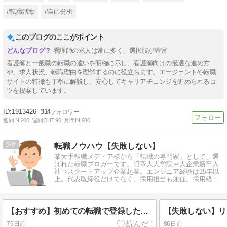
#転職活動
#自己分析
このブログのここがポイント
看護師の求人は常に多く、選択肢が豊富
看護師と一般職の転職の違いを明確に示し、看護師向けの最適な進め方
や、求人状況、転職理由を理解するのに役立ちます。エージェントや転職
サイトの特徴も丁寧に解説し、安心してキャリアチェンジを進められるコ
ツを提案しています。
1913426
314
週間IN:
200
週間OUT:
90
月間IN:
930
5
転職ノウハウ【失敗しない】
某大手転職メディア様から「転職の専門家」として、選
ばれた転職ブロガーです。旧帝大大学院⇒大企業新卒入
社⇒スタートアップ企業起業。エンジニア経験は15年以
上。代表取締役だけでなく、採用担当も兼任。採用経
験、転職経験をもとに情報発信中。
【おすすめ】初めての転職で登録したい転職エージェント14社を厳選
79日前
86日前