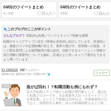
04/02のツイートまとめ
04/01のツイートまとめ
4ヶ月前
3年前
このブログのここがポイント
実践的な転職ノウハウとキャリア戦略を網羅
転職やキャリアアップに役立つ情報を多角的に紹介しています。具体的に
は、面接のコツや志望動機の答え方、業界の選び方、管理職への道筋、そ
して匿名質問による疑問解消の場も提供。信頼できるエージェント情報や
自己理解の重要性についても触れ、読者がより良いキャリア選択をできる
よう導いています。
1866026
282
週間IN:
160
週間OUT:
180
月間IN:
780
15
急がば回れ！？転職活動も例にもれず？
某大手転職メディア様から転職の専門家として、選ばれ
た転職ブロガーです。大企業新卒入社⇒スタートアップ
企業起業。エンジニア経験は15年以上。代表取締役だけ
でなく、採用担当も兼任。自らの転職経験ももとに転職
情報を発信しています。