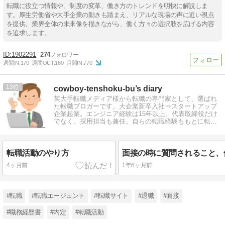
転職に役立つ情報や、制度の変革、働き方のトレンドを明快に解説しま
す。厚生労働省や大手企業の動きも踏まえ、リアルな現場の声に近い視点
を提供。業界全体の未来像を描きながら、働く方々の選択肢を広げる内容
を追求します。
1902291
274
週間IN:
170
週間OUT:
160
月間IN:
770
13
cowboy-tenshoku-bu’s diary
某大手転職メディア様から転職の専門家として、選ばれ
た転職ブロガーです。大企業新卒入社⇒スタートアップ
企業起業。エンジニア経験は15年以上。代表取締役だけ
でなく、採用担当も兼任。自らの転職経験ももとに転職
情報を発信しています。
転職活動のやり方
4ヶ月前
1年6ヶ月前
#転職
#転職エージェント
#転職サイト
#退職
#面接
#職務経歴書
#内定
#転職活動