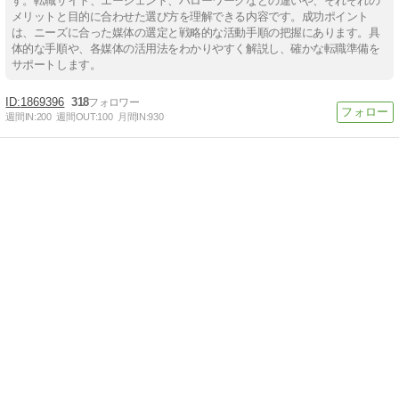
す。転職サイト、エージェント、ハローワークなどの違いや、それぞれの
メリットと目的に合わせた選び方を理解できる内容です。成功ポイント
は、ニーズに合った媒体の選定と戦略的な活動手順の把握にあります。具
体的な手順や、各媒体の活用法をわかりやすく解説し、確かな転職準備を
サポートします。
1869396
318
週間IN:
200
週間OUT:
100
月間IN:
930