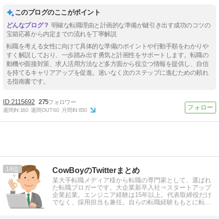
このブログのここがポイント
明確な転職理由と計画的な準備が鍵引き出す成功のコツの
宝箱応募から内定までの流れを丁寧解説
転職を考える女性に向けて具体的な準備のポイントや行動手順をわかりや
すく解説しており、一歩踏み出す勇気と計画性をサポートします。転職の
動機や面接対策、求人活用方法など多方面から役立つ情報を提供し、自信
を持てるキャリアアップを促進。迷いなく次のステップに進むための頼れ
る指南書です。
2115692
275
週間IN:
160
週間OUT:
60
月間IN:
830
14
CowBoyのTwitterまとめ
某大手転職メディア様から転職の専門家として、選ばれ
た転職ブロガーです。大企業新卒入社⇒スタートアップ
企業起業。エンジニア経験は15年以上。代表取締役だけ
でなく、採用担当も兼任。自らの転職経験ももとに転職
情報を発信しています。