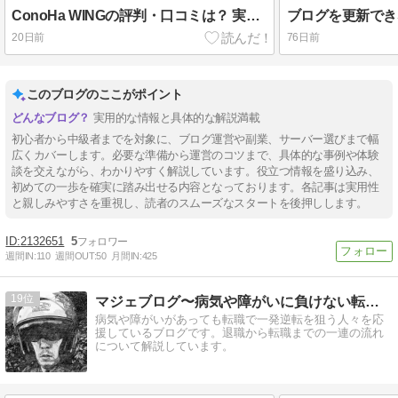
ConoHa WINGの評判・口コミは？ 実際に使ってみた本音レビュー
20日前
76日前
このブログのここがポイント
実用的な情報と具体的な解説満載
初心者から中級者までを対象に、ブログ運営や副業、サーバー選びまで幅
広くカバーします。必要な準備から運営のコツまで、具体的な事例や体験
談を交えながら、わかりやすく解説しています。役立つ情報を盛り込み、
初めての一歩を確実に踏み出せる内容となっております。各記事は実用性
と親しみやすさを重視し、読者のスムーズなスタートを後押しします。
2132651
5
週間IN:
110
週間OUT:
50
月間IN:
425
19
マジェブログ〜病気や障がいに負けない転職活動を応援〜
病気や障がいがあっても転職で一発逆転を狙う人々を応
援しているブログです。退職から転職までの一連の流れ
について解説しています。