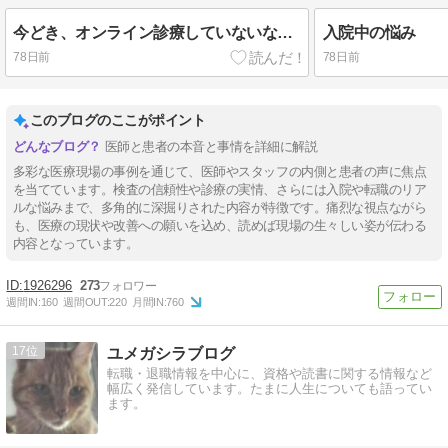
今どき、オンライン診療していないなんてオワコン
入院中の悩み
78日前
78日前
このブログのここがポイント
医師と患者の本音と事情を詳細に解説
多彩な医療現場の事例を通じて、医師やスタッフの内側と患者の声に焦点
を当てています。検査の信頼性や診療の実情、さらには入院や転職のリア
ルな悩みまで、多角的に深掘りされた内容が特徴です。痛烈な視点ながら
も、医療の現状や改善への願いを込め、読めば現場の生々しい姿が伝わる
内容となっています。
1926296
273
週間IN:
160
週間OUT:
220
月間IN:
760
17
ユメガシラブログ
転職・退職情報を中心に、資格や読書に関する情報など
幅広く発信しています。たまに人生についても語ってい
ます。