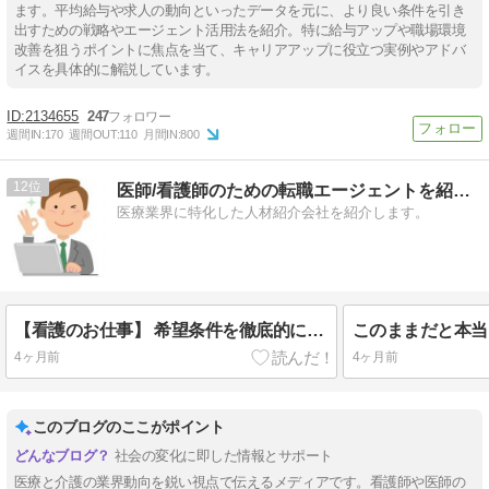
ます。平均給与や求人の動向といったデータを元に、より良い条件を引き
出すための戦略やエージェント活用法を紹介。特に給与アップや職場環境
改善を狙うポイントに焦点を当て、キャリアアップに役立つ実例やアドバ
イスを具体的に解説しています。
2134655
247
週間IN:
170
週間OUT:
110
月間IN:
800
12
医師/看護師のための転職エージェントを紹介！
医療業界に特化した人材紹介会社を紹介します。
【看護のお仕事】 希望条件を徹底的に聞いてくれますので、登録をおすすめします！
4ヶ月前
4ヶ月前
このブログのここがポイント
社会の変化に即した情報とサポート
医療と介護の業界動向を鋭い視点で伝えるメディアです。看護師や医師の