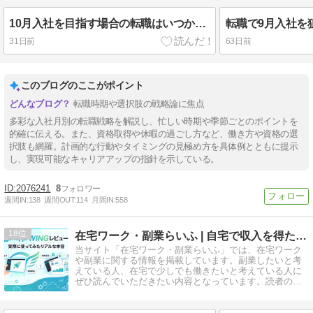
10月入社を目指す場合の転職はいつから始める？大型連休に要注意
31日前
63日前
このブログのここがポイント
転職時期や選択肢の戦略論に焦点
多彩な入社月別の転職戦略を解説し、忙しい時期や季節ごとのポイントを
的確に伝える。また、資格取得や休暇の過ごし方など、働き方や資格の選
択肢も網羅。計画的な行動やタイミングの見極め方を具体例とともに提示
し、実現可能なキャリアアップの指針を示している。
2076241
8
週間IN:
138
週間OUT:
114
月間IN:
558
18
在宅ワーク・副業らいふ | 自宅で収入を得たい人のために
当サイト「在宅ワーク・副業らいふ」では、在宅ワーク
や副業に関する情報を掲載しています。副業したいと考
えている人、在宅で少しでも働きたいと考えている人に
ぜひ読んでいただきたい内容となっています。読者の方
のお役にたてればうれしいです。