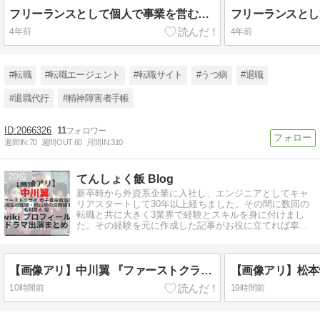
フリーランスとして個人で事業を営むという働き方と、メリットとデメリットを解説
4年前
4年前
#転職
#転職エージェント
#転職サイト
#うつ病
#退職
#退職代行
#精神障害者手帳
2066326
11
週間IN:
70
週間OUT:
60
月間IN:
310
20
てんしょく飯 Blog
新卒時から外資系企業に入社し、エンジニアとしてキャ
リアスタートして30年以上経ちました。その間に数回の
転職と共に大きく3業界で経験とスキルを身に付けまし
た。その経験を元に作成した記事がお役に立てれば幸い
です。
【画像アリ】中川翼 『ファーストクライ 母子救命救急班』毛利賢人 役 wiki プロフィール ドラマ出演まとめ
10時間前
19時間前