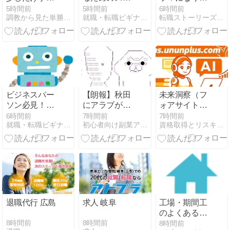
抜いてもいい
ルアップ練習
い未経験者は
5時間前
5時間前
6時間前
調教から見た単勝複勝買い目の競馬予想
就職・転職ビギナーズマガジン
転職ストーリーズ｜エンジニア特化のIT/Web系情報メディア
法とは？
必見！転職成
功に必要なス
キル・資格や
能力、仕事内
容とは？
ビジネスパー
【朗報】秋田
未来洞察（フ
ソン必見！自
にアラブが2
ォアサイト）
分に合った占
兆円の投資決
のリスキリン
6時間前
7時間前
7時間前
就職・転職ビギナーズマガジン
初心者向け副業アフィリエイト情報館 InfoShop
資格取得とリスキリング Plus.ununplus.com
い師の選び方
定
グ：不確実な
未来を予測
し、先に動く
力
退職代行 広島
求人 岐阜
工場・期間工
のよくある質
問Q&A｜寮費
8時間前
8時間前
8時間前