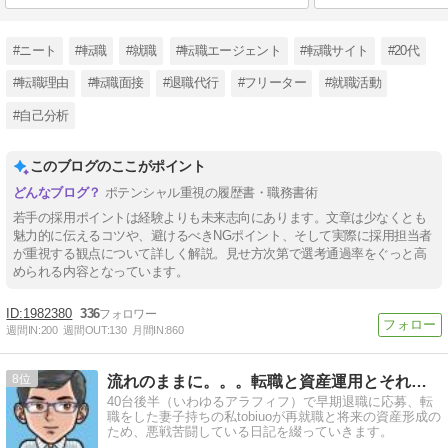
#ニート
#転職
#就職
#転職エージェント
#転職サイト
#20代
#転職理由
#転職面接
#退職代行
#フリーター
#就職活動
#自己分析
このブログのここがポイント
ポテンシャル重視の履歴書・職務書術
若手の採用ポイントは経験よりも未来志向にあります。文章は少なくとも
魅力的に伝えるコツや、避けるべきNGポイント、そして実際に採用担当者
が重視する観点について詳しく解説。見せ方次第で選考通過率をぐっと高
められる内容となっています。
1982380
336
週間IN:
200
週間OUT:
130
月間IN:
860
8
流れのままに。。。転職と資産運用とそれから
40台後半（いわゆるアラフィフ）で早期退職に応募、転
職をした妻子持ちの私tobiuoが再就職と将来の資産形成の
ため、悪戦苦闘している日記を綴っていきます。