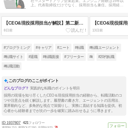
社⇒スタートアップ企業起業。エンジニア経験は15年以
上。代表取締役だけでなく、採用担当も兼任。採用経
験、転職経験をもとに情報発信中。
【CEO&現役採用担当が解説】第二新卒は、大手企業へ転職できるのか？
8日前
13日前
#プログラミング
#キャリア
#ニート
#転職
#転職エージェント
#転職サイト
#退職
#転職面接
#フリーター
#it
#20代転職
#転職活動
このブログのここがポイント
実践的な転職のポイントを明示
採用の現場を知り尽くしたCEO＆現役採用担当の経験から、転職活動のコ
ツや注意点を鋭く解説します。履歴書の書き方、エージェントの活用法、
業界動向など、多角的な視点で深掘りし、実務に直結する知識を提供。初
心者から経験者までが次の一歩を確実に踏み出せるように導きます。
1937807
421
週間IN:
210
週間OUT:
280
月間IN:
970