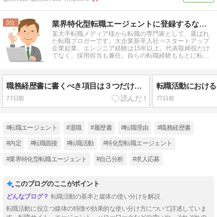
3
業界特化型転職エージェントに登録するならここ！
某大手転職メディア様から転職の専門家として、選ばれ
た転職ブロガーです。大企業新卒入社⇒スタートアップ
企業起業。エンジニア経験は15年以上。代表取締役だけ
でなく、採用担当も兼任。自らの転職経験ももとに転職
情報を発信しています。
職務経歴書に書くべき項目は３つだけ【不要な項目もお教えします】
77日前
77日前
#転職エージェント
#退職
#履歴書
#転職理由
#職務経歴書
#内定
#転職面接
#転職活動
#特化型転職エージェント
#業界特化型転職エージェント
#自己分析
#求人応募
このブログのここがポイント
転職活動の基本と媒体の使い分けを解説
転職活動に役立つ媒体の特徴や効果的な使い分け方について詳述していま