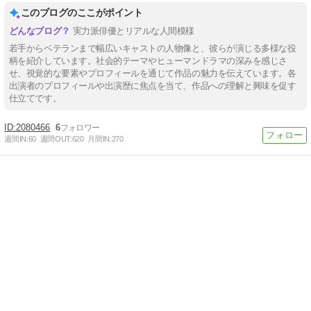
このブログのここがポイント
実力派俳優とリアルな人間模様
若手からベテランまで幅広いキャストの人物像と、彼らが演じる多様な役
柄を紹介しています。社会的テーマやヒューマンドラマの深みを感じさ
せ、視覚的な要素やプロフィールを通じて作品の魅力を伝えています。各
出演者のプロフィールや出演歴に焦点を当て、作品への理解と興味を促す
仕立てです。
2080466
6
週間IN:
60
週間OUT:
620
月間IN:
270