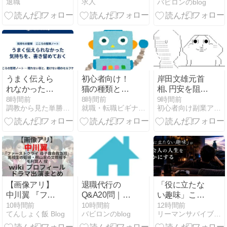
退職
求人
バビロンのblog
は無料？未経
験でも入れ
る？満了金は
いくら？
うまく伝えら
初心者向け！
岸田文雄元首
れなかった気
猫の種類と性
相､円安を阻止
持ちを、書き
格を理解する
するために日
8時間前
8時間前
9時間前
調教から見た単勝複勝買い目の競馬予想
就職・転職ビギナーズマガジン
初心者向け副業アフィリエイト情報館 InfoShop
留めておく
方法
米の通貨当局
が実施した為
替介入は｢一時
しのぎに過ぎ
ない｣との認識
を示す
【画像アリ】
退職代行の
「役に立たな
中川翼 『ファ
Q&A20問｜違
い趣味」こそ
ーストクライ
法にならな
が、社会人の
10時間前
10時間前
12時間前
てんしょく飯 Blog
バビロンのblog
リーマンサバイブル | サラリーマン・社会人向け情報メディア
母子救命救急
い？有給は取
人生を豊かに
班』毛利賢人
れる？即日辞
する