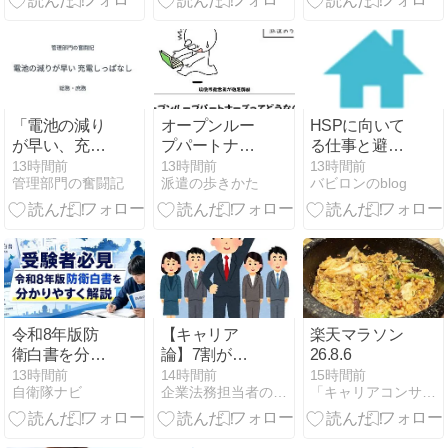
役 wiki プロフ
められるのか
ィール ドラマ
出演まとめ
「電池の減り
オープンルー
HSPに向いて
が早い、充電
プパートナー
る仕事と避け
しっぱなしの
ズは最悪？釣
るべき環境。
13時間前
13時間前
13時間前
管理部門の奮闘記
派遣の歩きかた
バビロンのblog
せいか!?」と
り求人の見分
ストレスなく
電話が来た
け方を派遣営
働くための3
話〜犯人は、
業が解説
つの条件
別にいた〜
令和8年版防
【キャリア
楽天マラソン
衛白書を分か
論】7割が避
26.8.6
りやすく解説
ける管理職。
13時間前
14時間前
15時間前
自衛隊ナビ
企業法務担当者のビジネスキャリア術
「キャリアコンサルタント、スキルアップ勉強中です！」
それでも私が
「なってよか
った」と断言