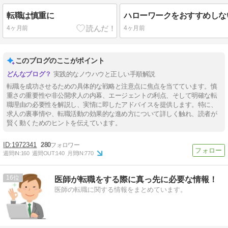
転職は慎重に
4ヶ月前
4ヶ月前
このブログのここがポイント
実践的なノウハウと正しい手順解説
転職を成功させるための具体的な戦略と注意点に焦点を当てています。慎
重さの重要性や非公開求人の内幕、エージェントの利点、そして明確な転
職理由の必要性を解説し、実情に即したアドバイスを提供します。特に、
求人の裏事情や、転職活動の効果的な進め方について詳しく触れ、読者が
賢く動くためのヒントを伝えています。
1972341
280
週間IN:
160
週間OUT:
140
月間IN:
770
16
医師が転職をする際に真っ先に必要な情報！
医師の転職に関する情報をまとめています。