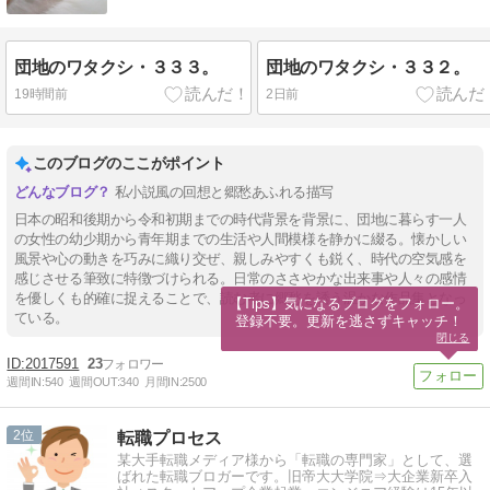
団地のワタクシ・３３３。
団地のワタクシ・３３２。
19時間前
2日前
このブログのここがポイント
私小説風の回想と郷愁あふれる描写
日本の昭和後期から令和初期までの時代背景を背景に、団地に暮らす一人
の女性の幼少期から青年期までの生活や人間模様を静かに綴る。懐かしい
風景や心の動きを巧みに織り交ぜ、親しみやすくも鋭く、時代の空気感を
感じさせる筆致に特徴づけられる。日常のささやかな出来事や人々の感情
を優しくも的確に捉えることで、読む者に郷愁を誘う温かな作品集となっ
【Tips】気になるブログをフォロー。

ている。
登録不要。更新を逃さずキャッチ！
閉じる
2017591
23
週間IN:
540
週間OUT:
340
月間IN:
2500
2
転職プロセス
某大手転職メディア様から「転職の専門家」として、選
ばれた転職ブロガーです。旧帝大大学院⇒大企業新卒入