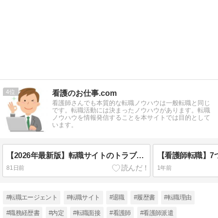
4
看護のお仕事.com
看護師さんでも本質的な転職ノウハウは一般転職と同じ
です。転職活動には決まったノウハウがあります。転職
ノウハウを情報発信することを本サイトでは目的として
います。
【2026年最新版】転職サイトのトラブルに注意！知らないと困るポイントまとめ
81日前
1年前
#転職エージェント
#転職サイト
#退職
#履歴書
#転職理由
#職務経歴書
#内定
#転職面接
#看護師
#看護師派遣