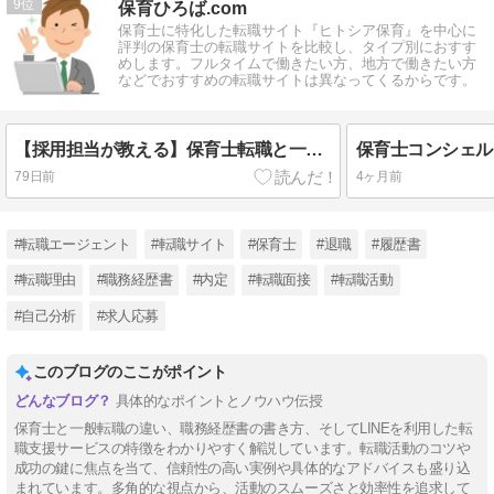
9
保育ひろば.com
保育士に特化した転職サイト『ヒトシア保育』を中心に
評判の保育士の転職サイトを比較し、タイプ別におすす
めします。フルタイムで働きたい方、地方で働きたい方
などでおすすめの転職サイトは異なってくるからです。
【採用担当が教える】保育士転職と一般転職の違いとは？
79日前
4ヶ月前
#転職エージェント
#転職サイト
#保育士
#退職
#履歴書
#転職理由
#職務経歴書
#内定
#転職面接
#転職活動
#自己分析
#求人応募
このブログのここがポイント
具体的なポイントとノウハウ伝授
保育士と一般転職の違い、職務経歴書の書き方、そしてLINEを利用した転
職支援サービスの特徴をわかりやすく解説しています。転職活動のコツや
成功の鍵に焦点を当て、信頼性の高い実例や具体的なアドバイスも盛り込
まれています。多角的な視点から、活動のスムーズさと効率性を追求して