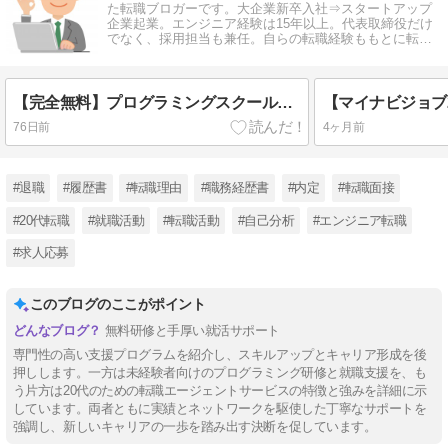
た転職ブロガーです。大企業新卒入社⇒スタートアップ
企業起業。エンジニア経験は15年以上。代表取締役だけ
でなく、採用担当も兼任。自らの転職経験ももとに転職
情報を発信しています。
【完全無料】プログラミングスクールは就活支援が手厚い
76日前
4ヶ月前
#退職
#履歴書
#転職理由
#職務経歴書
#内定
#転職面接
#20代転職
#就職活動
#転職活動
#自己分析
#エンジニア転職
#求人応募
このブログのここがポイント
無料研修と手厚い就活サポート
専門性の高い支援プログラムを紹介し、スキルアップとキャリア形成を後
押しします。一方は未経験者向けのプログラミング研修と就職支援を、も
う片方は20代のための転職エージェントサービスの特徴と強みを詳細に示
しています。両者ともに実績とネットワークを駆使した丁寧なサポートを
強調し、新しいキャリアの一歩を踏み出す決断を促しています。