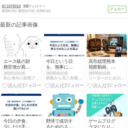
1876019
310
週間IN:
200
週間OUT:
90
月間IN:
910
最新の記事画像
エース級の財
今日という日
高市総理熊本
務官僚が異例
を、無事に終
視察動画、
転出へ 官邸幹
えられたこと
「視察を撮っ
2時間10分前
2時間40分前
3時間40分前
初心者向け副業アフィリエイト情報館 InfoShop
調教から見た単勝複勝買い目の競馬予想
リーダーのためのキャリアデザイン・カフェ
部「協力的で
を喜ぶ
た記録」なの
なかったか
か、「映像の
ら」
ための視察」
なのか。
今日の夕食、
野球で成功す
ゲームプログ
少しだけ手を
るためのスキ
ラマになりた