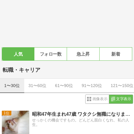
人気
フォロー数
急上昇
新着
転職・キャリア
1〜30位
31〜60位
61〜90位
91〜120位
121〜150位
画像表示
文字表示
1
昭和47年生まれ47歳 ワタクシ無職になりました。
せっかくの機会ですもの。どんどん面白くなれ、私の人
生。