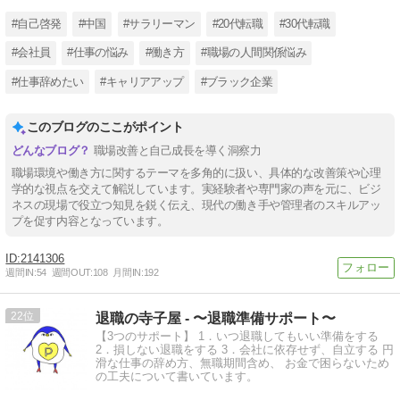
#自己啓発
#中国
#サラリーマン
#20代転職
#30代転職
#会社員
#仕事の悩み
#働き方
#職場の人間関係悩み
#仕事辞めたい
#キャリアアップ
#ブラック企業
このブログのここがポイント
職場改善と自己成長を導く洞察力
職場環境や働き方に関するテーマを多角的に扱い、具体的な改善策や心理
学的な視点を交えて解説しています。実経験者や専門家の声を元に、ビジ
ネスの現場で役立つ知見を鋭く伝え、現代の働き手や管理者のスキルアッ
プを促す内容となっています。
2141306
週間IN:
54
週間OUT:
108
月間IN:
192
22
退職の寺子屋 - 〜退職準備サポート〜
【3つのサポート】 1．いつ退職してもいい準備をする
2．損しない退職をする 3．会社に依存せず、自立する 円
滑な仕事の辞め方、無職期間含め、 お金で困らないため
の工夫について書いています。