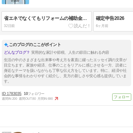
省エネでなくてもリフォームの補助金がもらえました
確定申告2026
32日前
6ヶ月前
このブログのここがポイント
実用的な家計や節税、人生の節目に触れる内容
生活の中のさまざまな出来事や考え方を素直に綴ったエッセイ調の文章が
目立ちます。家族や経済、仕事のことをリアルに感じさせる一方、読者に
身近なテーマを扱いながらも丁寧な伝え方をしています。特に、経済や社
会的な事情をわかりやすく紹介し、見方の新しさや安心感も提供していま
す。
1783035
10
週間IN:
200
週間OUT:
80
月間IN:
690