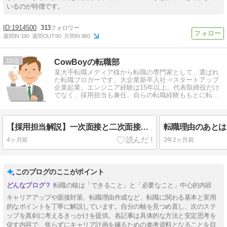
いるのが特徴です。
1914500
313
週間IN:
190
週間OUT:
90
月間IN:
880
10
CowBoyの転職部
某大手転職メディア様から転職の専門家として、選ばれ
た転職ブロガーです。大企業新卒入社⇒スタートアップ
企業起業。エンジニア経験は15年以上。代表取締役だけ
でなく、採用担当も兼任。自らの転職経験ももとに転職
情報を発信しています。
【採用担当解説】一次面接と二次面接の違いと効果的な対策法
4ヶ月前
2年2ヶ月前
このブログのここがポイント
転職の核は「できること」と「必要なこと」中心的内容
キャリアアップや面接対策、転職理由作成など、転職に関わる基本と実用
的なポイントを丁寧に解説しています。自分の軸を見つめ直し、次のステ
ップを真剣に考えるきっかけを提供。各記事は具体的な方法と安定思考を
促す内容で、焦らずにキャリア計画を練るための参考資料となることを目