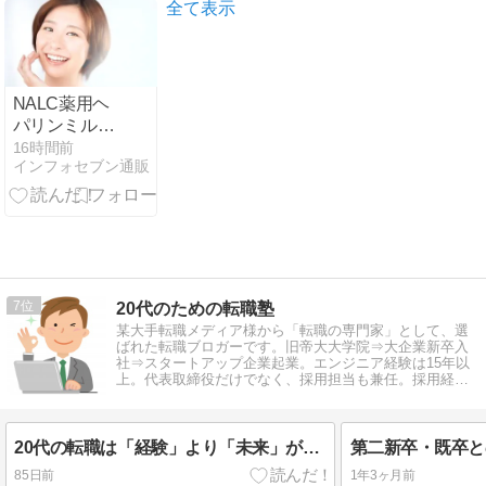
する理由と
全て表示
は？
NALC薬用ヘ
パリンミルク
ローションで
16時間前
インフォセブン通販
潤い満点の肌
へ！
7
20代のための転職塾
某大手転職メディア様から「転職の専門家」として、選
ばれた転職ブロガーです。旧帝大大学院⇒大企業新卒入
社⇒スタートアップ企業起業。エンジニア経験は15年以
上。代表取締役だけでなく、採用担当も兼任。採用経
験、転職経験をもとに情報発信中。
20代の転職は「経験」より「未来」が武器になる！人事担当者が本当に知りたい履歴書・職務経歴書の書き方
85日前
1年3ヶ月前