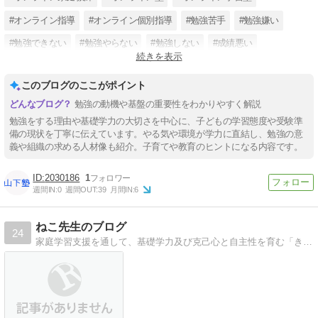
#オンライン指導
#オンライン個別指導
#勉強苦手
#勉強嫌い
#勉強できない
#勉強やらない
#勉強しない
#成績悪い
続きを表示
#成績低い
このブログのここがポイント
勉強の動機や基盤の重要性をわかりやすく解説
勉強をする理由や基礎学力の大切さを中心に、子どもの学習態度や受験準
備の現状を丁寧に伝えています。やる気や環境が学力に直結し、勉強の意
義や組織の求める人材像も紹介。子育てや教育のヒントになる内容です。
2030186
1
週間IN:
0
週間OUT:
39
月間IN:
6
ねこ先生のブログ
24
家庭学習支援を通して、基礎学力及び克己心と自主性を育む「きっずゼミ」から、勉強に対する考え方やアドバイス及び学習コンテンツを提供しています。