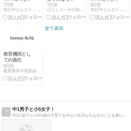
使い分け練習
いもの
使い分けを完
7日前
7日前
8日前
学びサジェスト - 小中高生と保護者に学習情報を提供する
ひろしコーチの知恵袋
学びサジェスト - 小中高生と保護者に学習情報を提供する
問題まとめ
全整理【定期
【定期テス
テスト・高校
ト・高校入試
入試対策】
対策／解答・
全て表示
解説つき】
教育機関とし
ての責任
8日前
教育業界の現実@埼玉
中1男子と小5女子！
7
中1の息子と小5の娘の子育てを中心に生活もろもろのことを書いています。