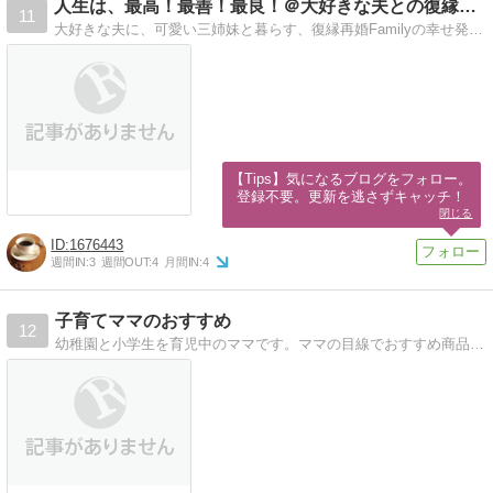
人生は、最高！最善！最良！＠大好きな夫との復縁再婚LIFE
11
大好きな夫に、可愛い三姉妹と暮らす、復縁再婚Familyの幸せ発見日記です！笑小学校の初恋相手だった夫とは１度離婚し、絆と愛情を深め仲良く暮らしてます。
【Tips】気になるブログをフォロー。

登録不要。更新を逃さずキャッチ！
閉じる
1676443
週間IN:
3
週間OUT:
4
月間IN:
4
子育てママのおすすめ
12
幼稚園と小学生を育児中のママです。ママの目線でおすすめ商品やおすすめ情報をを発信します。