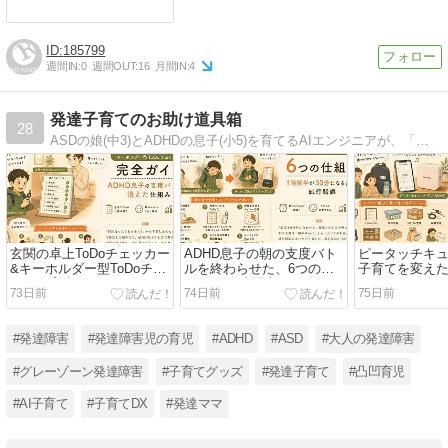
185799
週間IN:
0
週間OUT:
16
月間IN:
4
発達子育てのお助け道具箱
28
ASDの娘(中3)とADHDの息子(小5)を育てるAIエンジニアが、「気合と根性ではなく仕組み」で発達子育てを支える工夫を発信。AirTag・Alexa・ChatGPTなどIT活用と、体験談を、実体験ベースでお届けします。
玄関の卓上ToDoチェッカー
ADHD息子の朝の支度バト
ピータッチキ
&キーホルダー型ToDoチェ
ルを終わらせた、6つの仕
子育てを変えた話
ッカー完全ガイド — ADHD
組み — 1時間半が30分にな
P300BTレビ
73日前
74日前
75日前
息子の支度バトルが消えた
るまでの試行錯誤
PT-P710BT
仕組み
#発達障害
#発達障害児の育児
#ADHD
#ASD
#大人の発達障害
#グレーゾーン発達障害
#子育てグッズ
#発達子育て
#凸凹育児
#AI子育て
#子育てDX
#発達ママ