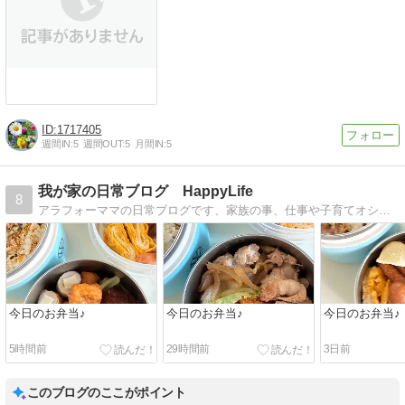
1717405
週間IN:
5
週間OUT:
5
月間IN:
5
我が家の日常ブログ HappyLife
8
アラフォーママの日常ブログです、家族の事、仕事や子育てオシェレなどを綴っています
今日のお弁当♪
今日のお弁当♪
今日のお弁当♪
5時間前
29時間前
3日前
このブログのここがポイント