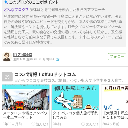
このブログのここがポイント
実体験と専門知識を融合した多角的アプローチ
発達障害に関する情報や実践例を丁寧に伝えることに努めています。著者
自身の経験や家族のエピソードを交えながら、本人や親の気持ちに寄り添
い、解決策やヒントを提供しています。ITテクノロジーやアナログツール
を活用した工夫、親の会などの交流の場についても詳しく紹介し、孤立感
を軽減しながら前向きな子育てを支援します。未来志向のアプローチと温
かみのある語り口が特徴です。
2140443
週間IN:
0
週間OUT:
8
月間IN:
4
コスパ情報！offuuドットコム
29
目からウロコな裏技コスパ情報。少ない収入で小学生を２人育てながら日々節約。 学習面や健康、エコ、格安海外旅行など効率の良い方法をとことん調べます。
メークロン市場とアンパワ
タイ バンコク個人旅行予約
【大阪府】私
ー水上マーケット
してみた
月１１月でほ
1年11ヶ月前
2年前
2年4ヶ月前