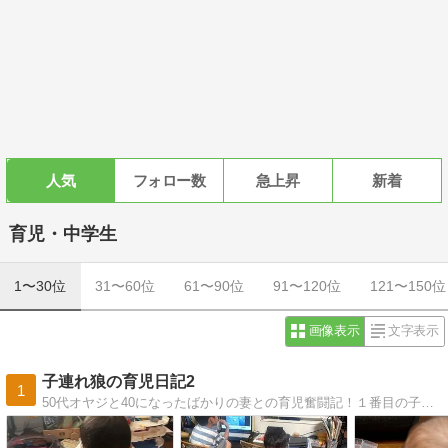
人気
フォロー数
急上昇
新着
育児・中学生
1〜30位
31〜60位
61〜90位
91〜120位
121〜150位
画像表示
文字表示
子連れ狼の育児日記2
1
50代オヤジと40になったばかりの妻との育児奮闘記！１番目の子ができてから、ブログを続けております！！