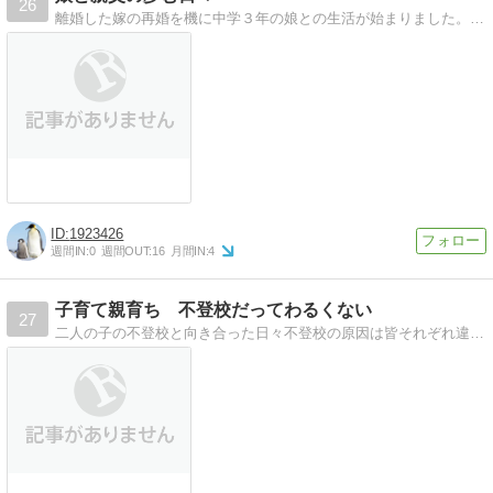
26
離婚した嫁の再婚を機に中学３年の娘との生活が始まりました。 娘との生活は、いじめや不登校も重なり想像以上に大変なものに(^^ゞ…
1923426
週間IN:
0
週間OUT:
16
月間IN:
4
子育て親育ち 不登校だってわるくない
27
二人の子の不登校と向き合った日々不登校の原因は皆それぞれ違うと思います。ひとつの体験談です。