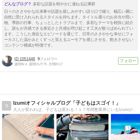
多彩な話題を軽やかに連ねる記事群
日々のささやかな出来事や話題を親しみやすい語り口で綴り、幅広い層に
自然に受け入れられるスタイルを持ちます。タイトル通りのお弁当や買い
物、季節の行事、ちょっとしたトラブルまで、多彩なテーマを軽快に紹介
し、誰もが共感できる身近さと共感を呼び起こす工夫が散りばめられてい
ます。こうした身近なエピソードを通じて、日常のささやかな幸せにフォ
ーカスした温かみとくすっと笑えるユーモアを感じさせる、飽きさせない
コンテンツ構成が特徴です。
1051448
9
週間IN:
4
週間OUT:
75
月間IN:
17
Izumiオフィシャルブログ「子どもはスゴイ！」
9
大人が変われば、子どもは変わる！１７年間塾業界にいるIzumiが、教育観、勉強法などをお伝えします。