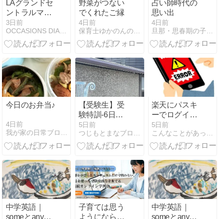
LAグランドセ
野菜がつない
占い師時代の
ントラルマー
でくれたご縁
思い出
ケット
3日前
4日前
4日前
OCCASIONS DIARY
保育士ゆかのんの子育てブログ
旦那・思春期の子供と仲良くなる・占い師みわ的方法
今日のお弁当♪
【受験生】受
楽天にパスキ
験特訓-6日
ーでログイン
目-2026年8月
できるまでの
4日前
5日前
5日前
我が家の日常ブログ HappyLife
つじもとまなブログ（つじもと個別ブログ）のブログ
こんなことがあった。
3日（月）
死闘
中学英語｜
子育ては思う
中学英語｜
someとanyの
ようにならな
someとanyの