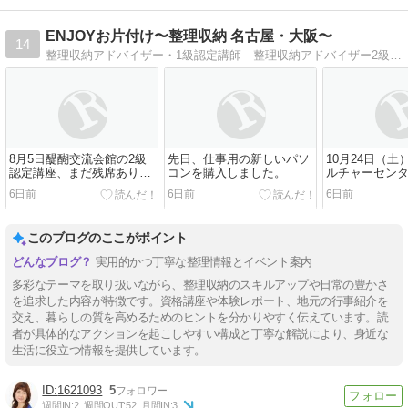
ENJOYお片付け〜整理収納 名古屋・大阪〜
14
整理収納アドバイザー・1級認定講師 整理収納アドバイザー2級・3級認定講座等開催。中学生の母です。
8月5日醍醐交流会館の2級
先日、仕事用の新しいパソ
10月24日（土）
認定講座、まだ残席ありま
コンを購入しました。
ルチャーセンタ
す。
ラス「整理収
6日前
6日前
6日前
ー2級認定講座
知らせ
このブログのここがポイント
実用的かつ丁寧な整理情報とイベント案内
多彩なテーマを取り扱いながら、整理収納のスキルアップや日常の豊かさ
を追求した内容が特徴です。資格講座や体験レポート、地元の行事紹介を
交え、暮らしの質を高めるためのヒントを分かりやすく伝えています。読
者が具体的なアクションを起こしやすい構成と丁寧な解説により、身近な
生活に役立つ情報を提供しています。
1621093
5
週間IN:
2
週間OUT:
52
月間IN:
3