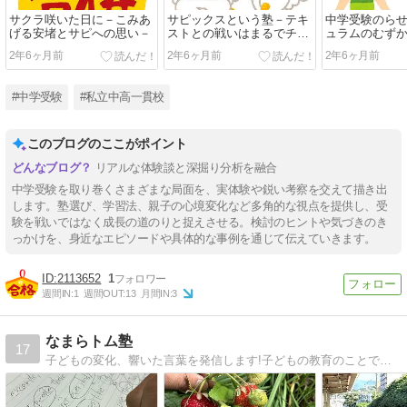
サクラ咲いた日に－こみあ
サピックスという塾－テキ
中学受験のら
げる安堵とサピへの思い－
ストとの戦いはまるでチキ
ュラムのむず
ンレース－
2年6ヶ月前
2年6ヶ月前
2年6ヶ月前
#中学受験
#私立中高一貫校
このブログのここがポイント
リアルな体験談と深掘り分析を融合
中学受験を取り巻くさまざまな局面を、実体験や鋭い考察を交えて描き出
します。塾選び、学習法、親子の心境変化など多角的な視点を提供し、受
験を戦いではなく成長の道のりと捉えさせる。検討のヒントや気づきのき
っかけを、身近なエピソードや具体的な事例を通じて伝えていきます。
2113652
1
週間IN:
1
週間OUT:
13
月間IN:
3
なまらトム塾
17
子どもの変化、響いた言葉を発信します!子どもの教育のことでお役にたてればと思います。