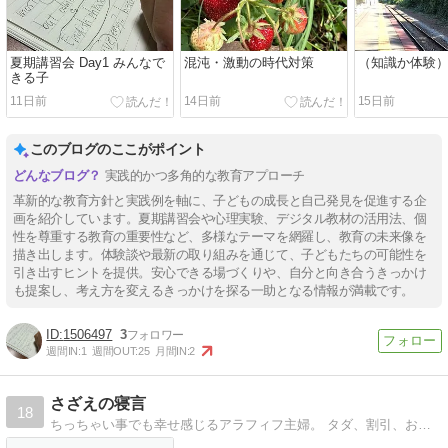
夏期講習会 Day1 みんなで
混沌・激動の時代対策
（知識か体験
きる子
11日前
14日前
15日前
このブログのここがポイント
実践的かつ多角的な教育アプローチ
革新的な教育方針と実践例を軸に、子どもの成長と自己発見を促進する企
画を紹介しています。夏期講習会や心理実験、デジタル教材の活用法、個
性を尊重する教育の重要性など、多様なテーマを網羅し、教育の未来像を
描き出します。体験談や最新の取り組みを通じて、子どもたちの可能性を
引き出すヒントを提供。安心できる場づくりや、自分と向き合うきっかけ
も提案し、考え方を変えるきっかけを探る一助となる情報が満載です。
1506497
3
週間IN:
1
週間OUT:
25
月間IN:
2
さざえの寝言
18
ちっちゃい事でも幸せ感じるアラフィフ主婦。 タダ、割引、おまけというワードに敏感に反応。 美味しいもの、お酒も好き。夫、息子、娘と４人ぐらし。 超高齢化の両実…