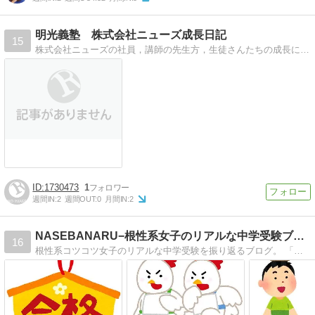
明光義塾 株式会社ニューズ成長日記
15
株式会社ニューズの社員，講師の先生方，生徒さんたちの成長に通じると感じることをしたためております。
1730473
1
週間IN:
2
週間OUT:
0
月間IN:
2
NASEBANARU−根性系女子のリアルな中学受験ブログ−
16
根性系コツコツ女子のリアルな中学受験を振り返るブログ。 「中学受験甘くないよ、マジこわいわ。だけど、中学受験してよかったよ。」ということを書きたいブログ。