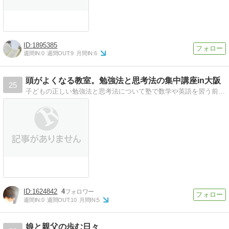
1895385
週間IN:
0
週間OUT:
9
月間IN:
6
頭がよくなる教室。勉強法と思考法の集中講座in大阪
25
子どもの正しい勉強法と思考法について塾で数学や英語を習う前に、正しい勉強法と思考法を身につけましょう。
1624842
4
週間IN:
0
週間OUT:
10
月間IN:
5
娘と親父の歩む日々