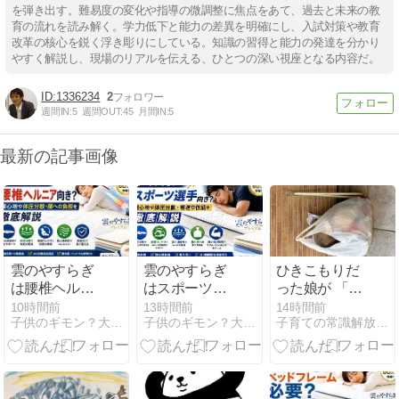
を弾き出す。難易度の変化や指導の微調整に焦点をあて、過去と未来の教
育の流れを読み解く。学力低下と能力の差異を明確にし、入試対策や教育
改革の核心を鋭く浮き彫りにしている。知識の習得と能力の発達を分かり
やすく解説し、現場のリアルを伝える、ひとつの深い視座となる内容だ。
1336234
2
週間IN:
5
週間OUT:
45
月間IN:
5
最新の記事画像
雲のやすらぎ
雲のやすらぎ
ひきこもりだ
は腰椎ヘルニ
はスポーツ選
った娘が 「ど
ア向き？寝心
手向き？寝心
う生きたい
10時間前
13時間前
14時間前
子供のギモン？大人も…ギモン？なぜ？どうして？⇒雑学＆知識へ
子供のギモン？大人も…ギモン？なぜ？どうして？⇒雑学＆知識へ
子育ての常識解放ブログ〜発達障害や不登校の子育てを応援〜
地や体圧分
地や体圧分
か」を見つけ
散・腰への負
散・寝返り性
た時の変化
担を徹底解説
能を徹底解説