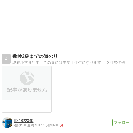
数検2級までの道のり
4
現在小学６年生、この春には中学１年生になります。 ３年後の高校受験に向けて、数検2級をめざすことに。
1822349
週間IN:
8
週間OUT:
14
月間IN:
8