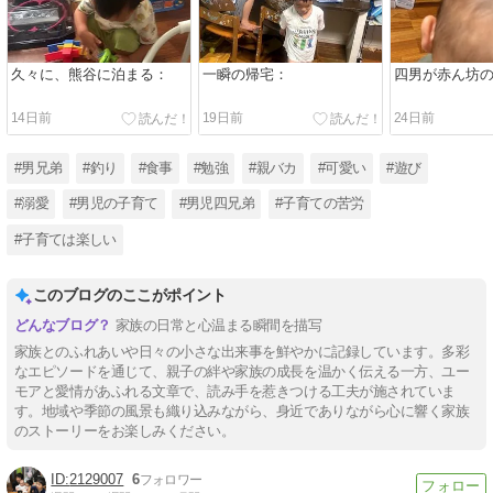
久々に、熊谷に泊まる：
一瞬の帰宅：
四男が赤ん坊
14日前
19日前
24日前
#男兄弟
#釣り
#食事
#勉強
#親バカ
#可愛い
#遊び
#溺愛
#男児の子育て
#男児四兄弟
#子育ての苦労
#子育ては楽しい
このブログのここがポイント
家族の日常と心温まる瞬間を描写
家族とのふれあいや日々の小さな出来事を鮮やかに記録しています。多彩
なエピソードを通じて、親子の絆や家族の成長を温かく伝える一方、ユー
モアと愛情があふれる文章で、読み手を惹きつける工夫が施されていま
す。地域や季節の風景も織り込みながら、身近でありながら心に響く家族
のストーリーをお楽しみください。
2129007
6