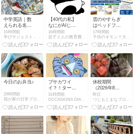
中学英語｜数
【40代の私】
雲のやすらぎ
えられる名
なにがAIじゃ
はベッドフレ
詞・数えられ
い！！まだ、
ーム必要？直
15時間前
16時間前
17時間前
学びサジェスト - 小中高生と保護者に学習情報を提供する
息子２人の教育費を捻り出せ！派遣ママの節約の日々
子供のギモン？大人も…ギモン？なぜ？どうして？⇒雑学＆知識へ
ない名詞の違
人間様の方が
置きとの違い
いと見分け方
勝ち！と思っ
やおすすめの
一覧【定期テ
たこと。
使い方を徹底
スト・高校入
解説
試対策】
今日のお弁当♪
ブサカワイ
休校期間
イ？！ターゲ
（2026年8月7
ットのおもち
日-8月16日）
29時間前
31時間前
昨日
我が家の日常ブログ HappyLife
OCCASIONS DIARY
つじもとまなブログ（つじもと個別ブログ）のブログ
ゃ