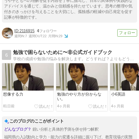
うや子どもへの理解を促す内容を丁寧に描写し、日常の具体例や実践的な
アドバイスを通じて、温かみと信頼感を持たせています。思考の整理や気
付きのきっかけを与えることを大切にし、孤独感の軽減や自己肯定を促す
記事が特徴的です。
2116915
4
週間IN:
7
週間OUT:
22
月間IN:
29
勉強で困らないために〜非公式ガイドブック
6
学校の成績や勉強の悩みを解決します。どうすれば？よりもどうあるべきか？を考える。教育の本質に迫る「独り言」
想像する力
勉強のやり方が分からな
小6英語
い。
81日前
4ヶ月前
4ヶ月前
このブログのここがポイント
鋭い分析と具体的予測を併せ持つ解釈
福岡県の入試動向と学力・能力の変遷を詳細に掘り下げ、教育現場の実態