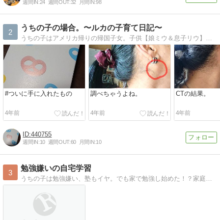
週間IN:
24
週間OUT:
32
月間IN:
98
うちの子の場合。〜ルカの子育て日記〜
2
うちの子はアメリカ帰りの帰国子女。子供【娘ミウ＆息子リウ】のおもしろ発言や行動などを、時々 絵日記で綴っています。
#ついに手に入れたもの
調べちゃうよね。
CTの結果。
4年前
4年前
4年前
440755
週間IN:
10
週間OUT:
60
月間IN:
10
勉強嫌いの自宅学習
3
うちの子は勉強嫌い、塾もイヤ。でも家で勉強し始めた！？家庭学習、こどものために親ができることや体験談、教材紹介