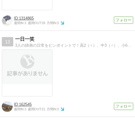
1314865
週間IN:
3
週間OUT:
39
月間IN:
3
一日一笑
13
3人の姉弟の日常をピンポイントで！高2（♀）、中3（♂）、小6（♂）の３人の母です。一日に一笑いしてってください。
162545
週間IN:
3
週間OUT:
21
月間IN:
3