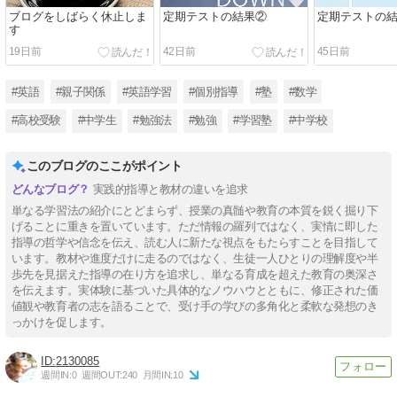
ブログをしばらく休止しま
定期テストの結果②
定期テストの
す
19日前
42日前
45日前
#英語
#親子関係
#英語学習
#個別指導
#塾
#数学
#高校受験
#中学生
#勉強法
#勉強
#学習塾
#中学校
このブログのここがポイント
実践的指導と教材の違いを追求
単なる学習法の紹介にとどまらず、授業の真髄や教育の本質を鋭く掘り下
げることに重きを置いています。ただ情報の羅列ではなく、実情に即した
指導の哲学や信念を伝え、読む人に新たな視点をもたらすことを目指して
います。教材や進度だけに走るのではなく、生徒一人ひとりの理解度や半
歩先を見据えた指導の在り方を追求し、単なる育成を超えた教育の奥深さ
を伝えます。実体験に基づいた具体的なノウハウとともに、修正された価
値観や教育者の志を語ることで、受け手の学びの多角化と柔軟な発想のき
っかけを促します。
2130085
週間IN:
0
週間OUT:
240
月間IN:
10