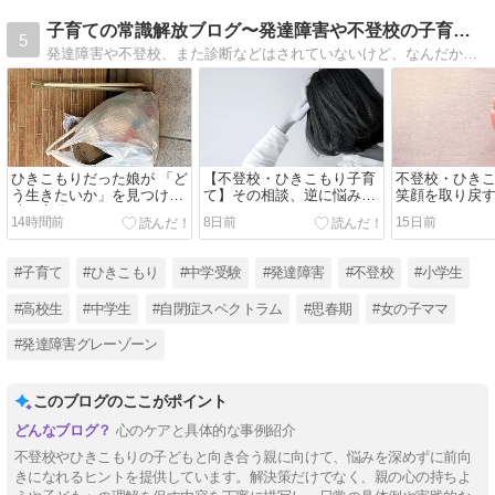
子育ての常識解放ブログ〜発達障害や不登校の子育てを応援〜
5
発達障害や不登校、また診断などはされていないけど、なんだか他の子と違う個性的な子。個性に合わせた方がいいのか、集団についていけるようにしつけた方がいいのか。悩むママへ子どもへの具体的な対応法や考え方をお届けします。
ひきこもりだった娘が 「ど
【不登校・ひきこもり子育
不登校・ひき
う生きたいか」を見つけた
て】その相談、逆に悩みを
笑顔を取り戻
時の変化
深くしているかもしれませ
コレ！
14時間前
8日前
15日前
ん
#子育て
#ひきこもり
#中学受験
#発達障害
#不登校
#小学生
#高校生
#中学生
#自閉症スペクトラム
#思春期
#女の子ママ
#発達障害グレーゾーン
このブログのここがポイント
心のケアと具体的な事例紹介
不登校やひきこもりの子どもと向き合う親に向けて、悩みを深めずに前向
きになれるヒントを提供しています。解決策だけでなく、親の心の持ちよ