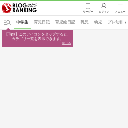
リーダー
ログイン
メニュー
中学生
育児日記
育児絵日記
乳児
幼児
プレ幼稚園
【Tips】このアイコンをタップすると、

カテゴリ一覧を表示できます。
閉じる