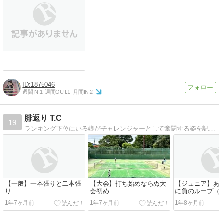
1875046
週間IN:
1
週間OUT:
1
月間IN:
2
腓返り T.C
19
ランキング下位にいる娘がチャレンジャーとして奮闘する姿を記録していきます。
【一般】一本張りと二本張
【大会】打ち始めならぬ大
【ジュニア】
り
会初め
に負のループ
1年7ヶ月前
1年7ヶ月前
1年8ヶ月前