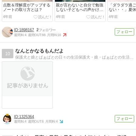
点数＆理解度がアップする
親が言わないと自分で勉強
「ダラダラ過
ノートの取り方とは？
しない子どもへの声かけの
ない・・」夏
仕方とは？
さんへの声か
4年前
4年前
4年前
とは？
1898167
2
週間IN:
4
週間OUT:
88
月間IN:
16
なんとかなるもんだよ
10
保護犬と娘とばぁばとの日々の生活保護犬・娘・ばぁばとの生活を 貧乏だけど楽しい生活を送っています。
1325364
週間IN:
4
週間OUT:
6
月間IN:
4