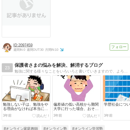
2097459
週間IN:
0
週間OUT:
30
月間IN:
10
保護者さまの悩みを解決、解消するブログ
23
勉強に関する様々なことをいろいろと書いていきますので、よろしくお願いします。
勉強しない子は、勉強をや
偏差値の低い高校から難関
学歴社会につ
る理由がなければ本当にや
大学に行った場合、おそら
らないですよ
くこういったことに困りま
3年前
3年前
3年前
すよ
#オンライン家庭教師
#オンライン塾
#オンライン学習塾