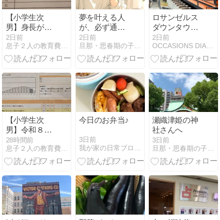
【小学生次
夢を叶える人
ロサンゼルス
男】身長が一
が、必ず通る
ダウンタウン
気に伸び
「怖さ」。
巡り
2日前
2日前
2日前
息子２人の教育費を捻り出せ！派遣ママの節約の日々
旦那・思春期の子供と仲良くなる・占い師みわ的方法
OCCASIONS DIARY
た！！食べた
もの。
【小学生次
今日のお弁当♪
瀬織津姫の神
男】令和８年
社さんへ
全国学力・学
3日前
28時間前
3日前
我が家の日常ブログ HappyLife
息子２人の教育費を捻り出せ！派遣ママの節約の日々
旦那・思春期の子供と仲良くなる・占い師みわ的方法
習状況調査の
調査結果。