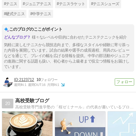
#テニス
#ジュニアテニス
#テニスラケット
#テニスシューズ
#硬式テニス
#中学テニス
このブログのここがポイント
様々なレベルや目的に合わせたテニステクニックを紹介
気軽に楽しむテニスから競技志向まで、多様なスタイルや経験に寄り添っ
た内容を展開しています。試合の結果や選手の成長過程、用具のレビュー
などを通じて、プレイの幅を広げる情報を提供。中学の部活動やジュニア
の進路に関する話題も扱い、初心者から上級者まで役立つ情報をお届けし
ています。
2123712
10
週間IN:
1
週間OUT:
16
月間IN:
1
高校受験ブログ
20
高校受験専門進学塾の「桜ゼミナール」の代表が書いているブログになります。勉強の仕方、受験情報、塾の様子などを投稿しています。