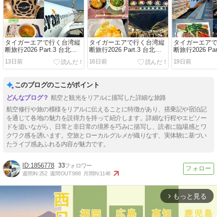
タイガーエアで行く台湾縦
タイガーエアで行く台湾縦
タイガーエア
断旅行2026 Part.3 台北編 /
断旅行2026 Part.3 台北編 /
断旅行2026 Par
Vol.3 IT202 台北→成田搭乗
Vol.2 南機場夜市 台北最後
Vol.1 シーザ
13日前
16日前
19日前
記 ～Homee KITCHENとプ
の夜はローカルグルメ三昧
宿泊記〜陽明
ラザプレミアラウンジで旅
湯温泉で過ご
を締めくくる～
このブログのここがポイント
航空と観光をリアルに描写した詳細な旅路
航空修行や旅の模様をリアルに伝えることに特徴があり、搭乗記や宿泊記
を通じて各地の魅力を説得力を持って紹介します。詳細な行程やエピソー
ドを追いながら、日常と非日常の境界を巧みに描写し、読者に臨場感とワ
クワク感を誘います。空旅とローカルグルメが織りなす、実体験に基づい
たライブ感あふれる内容が魅力です。
1856778
33
週間IN:
252
週間OUT:
988
月間IN:
1148
もっと見る
arrow_forward_ios