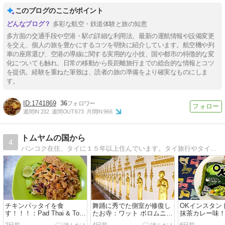
このブログのここがポイント
多彩な航空・鉄道体験と旅の知恵
多方面の交通手段や空港・駅の詳細な利用法、最新の運航情報や設備変更
を交え、個人の旅を豊かにするコツを明快に紹介しています。航空機や列
車の座席選び、空港の導線に関する実用的な小技、国や都市の特徴的な変
化についても触れ、日常の移動から長距離旅行までの総合的な情報とコツ
を提供。経験を重ねた筆致は、読者の旅の準備をより確実なものにしま
す。
1741869
36
週間IN:
232
週間OUT:
673
月間IN:
966
トムヤムの国から
4
バンコク在住、タイに１５年以上住んでいます。タイ旅行やタイのレストラン、日本とは違うタイの生活を紹介します。
チキンパッタイを食
舞踊に秀でた側室が修復し
OKインスタン
す！！！：Pad Thai & Tom
たお寺：ワット ボロムニワ
抹茶カレー味
Yum 2
ート