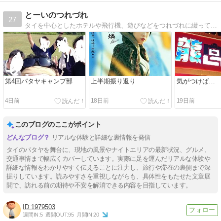
とーいのつれづれ
27
タイを中心としたホテルや飛行機、遊びなどをつれづれに綴っています。
第4回パタヤキャンプ部
上半期振り返り
気がつけば…
4日前
18日前
19日前
このブログのここがポイント
リアルな体験と詳細な裏情報を発信
タイのパタヤを舞台に、現地の風景やナイトエリアの最新状況、グルメ、
交通事情まで幅広くカバーしています。実際に足を運んだリアルな体験や
詳細な情報をわかりやすく伝えることに注力し、旅行や滞在の裏側まで深
掘りしています。読みやすさを重視しながらも、具体性をもたせた文章展
開で、訪れる前の期待や不安を解消できる内容を目指しています。
1979503
週間IN:
5
週間OUT:
95
月間IN:
20