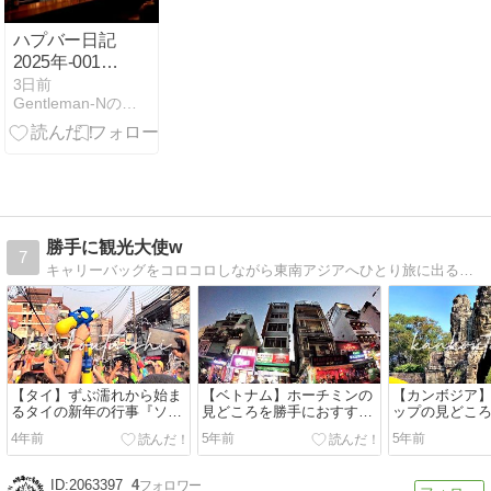
Home in India
from March 6
ハプバー日記
to April 7, 2026
2025年-0018
若い女の子と
3日前
Gentleman-Nの旅日記
ルームツアー
勝手に観光大使w
7
キャリーバッグをコロコロしながら東南アジアへひとり旅に出るキャリバッカーのTak@です。特にタイが好きでタイランドスペシャリスト資格をとってみました。東南アジアの魅力にやられていつかは移住をと目論んでますw
【タイ】ずぶ濡れから始ま
【ベトナム】ホーチミンの
【カンボジア
るタイの新年の行事『ソン
見どころを勝手におすす
ップの見どこ
クラン』を地域別に勝手に
め！
すすめ！
4年前
5年前
5年前
おすすめ！
2063397
4