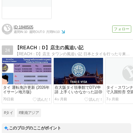
1848505
週間IN:
10
週間OUT:
0
月間IN:
10
【REACH：D】店主の風追い記
24
【REACH：D】店主 タワンの風追い記 日本とタイを行ったり来たり。 「風を追うようなものだ…」
タイ 運転免許更新 (2026年
在大阪タイ領事館でDTV申
タイ・スワン
イサーン地方版)
請 上手くいかなかった話😢
で入国拒否 空
否⁉️その時どう
70日前
4ヶ月前
7ヶ月前
#タイ
#東南アジア
このブログのここがポイント