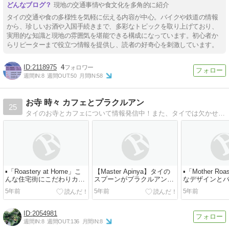
現地の交通事情や食文化を多角的に紹介
タイの交通や食の多様性を気軽に伝える内容が中心。バイクや鉄道の情報
から、珍しいお酒や入国手続きまで、多彩なトピックを取り上げており、
実用的な知識と現地の雰囲気を堪能できる構成になっています。初心者か
らリピーターまで役立つ情報を提供し、読者の好奇心を刺激しています。
2118975
4
週間IN:
8
週間OUT:
50
月間IN:
58
お寺 時々 カフェとプラクルアン
25
タイのお寺とカフェについて情報発信中！また、タイでは欠かせないプラクルアン(お守り)についても書いていきます。穴場スポットから最新スポットまで広く届けていけたらと思います。
▪️「Roastery at Home」こ
【Master Apinya】タイの
▪️「Mother R
んな住宅街にこだわりカフ
スプーンがプラクルアン
なデザインと
ェが！
に？
のカフェ
5年前
5年前
5年前
2054981
週間IN:
8
週間OUT:
136
月間IN:
8