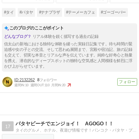
#タイ
#パタヤ
#ナナプラザ
#テーメーカフェ
#ゴーゴーバー
このブログのここがポイント
リアル体験を鋭く描写する過去の記録
信太山の新地における独特な体験を綴った実録日記集です。待ち時間の緊
迫感や女の子との交流、そして思わぬ展開まで、宮殿や宿泊記、旅の記録
も交えて、切実な本音とリアルな声を伝えています。純粋な好奇心と熱量
を携え、潜在的なディープスポットの独特な空気感と人間模様を鮮烈に浮
かび上がらせています。
2132262
8
週間IN:
10
週間OUT:
110
月間IN:
20
パタヤビーチでエンジョイ！ AGOGO！！
17
タイのグルメ、ホテル、夜遊び情報です！バンコク・パタヤ・プーケット・チェンマイ・サムイ・クラビーなどのタイ情報！