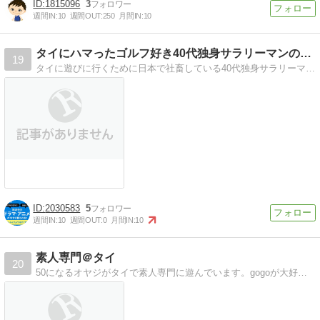
1815096
3
週間IN:
10
週間OUT:
250
月間IN:
10
タイにハマったゴルフ好き40代独身サラリーマンのブログ
19
タイに遊びに行くために日本で社畜している40代独身サラリーマンのブログ。
2030583
5
週間IN:
10
週間OUT:
0
月間IN:
10
素人専門＠タイ
20
50になるオヤジがタイで素人専門に遊んでいます。gogoが大好きなので夜の街にも繰り出します。素人、夜遊び、旅の有益情報なども満載のブログです。