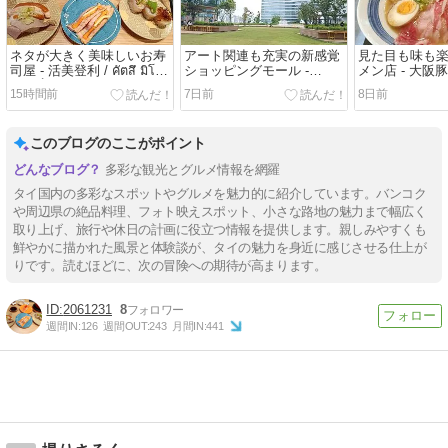
ネタが大きく美味しいお寿
アート関連も充実の新感覚
見た目も味も
司屋 - 活美登利 / คัตสึ มิโดริ
ショッピングモール -
メン店 - 大阪
ซูชิ เซ็นทรัลเวิล์ด - （バンコ
Cloud 11/ คลาวด์ 11 - （バ
みさわ - （バ
15時間前
7日前
8日前
ク・タイ）
ンコク・タイ）
イ）
このブログのここがポイント
多彩な観光とグルメ情報を網羅
タイ国内の多彩なスポットやグルメを魅力的に紹介しています。バンコク
や周辺県の絶品料理、フォト映えスポット、小さな路地の魅力まで幅広く
取り上げ、旅行や休日の計画に役立つ情報を提供します。親しみやすくも
鮮やかに描かれた風景と体験談が、タイの魅力を身近に感じさせる仕上が
りです。読むほどに、次の冒険への期待が高まります。
2061231
8
週間IN:
126
週間OUT:
243
月間IN:
441