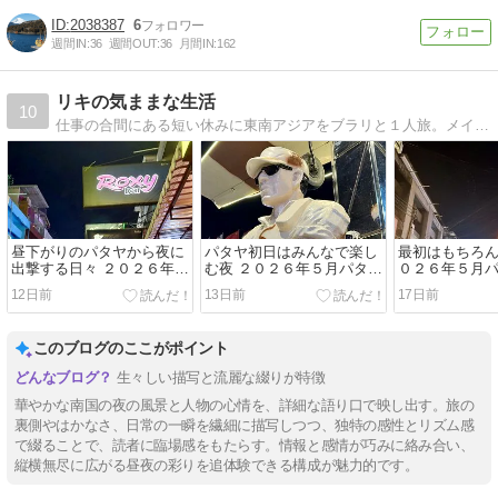
2038387
6
週間IN:
36
週間OUT:
36
月間IN:
162
リキの気ままな生活
10
仕事の合間にある短い休みに東南アジアをブラリと１人旅。メインはタイパタヤ、フィリピンアンヘレスの旅ブログです。
昼下がりのパタヤから夜に
パタヤ初日はみんなで楽し
最初はもちろ
出撃する日々 ２０２６年５
む夜 ２０２６年５月パタヤ
０２６年５月
月パタヤ旅行５
旅行４
12日前
13日前
17日前
このブログのここがポイント
生々しい描写と流麗な綴りが特徴
華やかな南国の夜の風景と人物の心情を、詳細な語り口で映し出す。旅の
裏側やはかなさ、日常の一瞬を繊細に描写しつつ、独特の感性とリズム感
で綴ることで、読者に臨場感をもたらす。情報と感情が巧みに絡み合い、
縦横無尽に広がる昼夜の彩りを追体験できる構成が魅力的です。