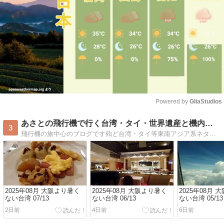
Powered by 
GliaStudios
Mute
あさとの飛行機で行く台湾・タイ・世界遺産と機内食の日記
3
飛行機の旅中心のブログです殆ど台湾・タイ等東南アジア系ネタでしょうか観光地情報などより飛行機の中や機内食・空撮を主にしてます
2025年08月 大阪より暑く
2025年08月 大阪より暑く
2025年08月 
ない台湾 07/13
ない台湾 06/13
ない台湾 05/13
2日前
4日前
6日前