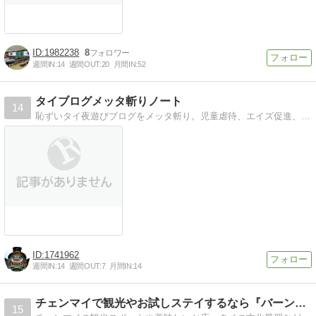
1982238
8
週間IN:
14
週間OUT:
20
月間IN:
52
タイブログメッタ斬りノート
14
恥ずいタイ夜遊びブログをメッタ斬り。児童虐待、エイズ促進、嘘情報、騙しリンク等の悪質ブログが標的。通報歓迎（真摯なタイ夜遊びブログは除く）
1741962
週間IN:
14
週間OUT:
7
月間IN:
14
チェンマイで観光やお試しステイするなら『バーン・チェンマイ』
15