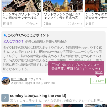
チェンマイのワットパンタ
ワットプラシンの紹介※チ
チェンマイの
オの紹介※ランナー様式の
ェンマイで最も格式の高い
紹介※ランナ
木造建築が見どころ
寺院
を残す旧市街
4時間前
7日前
14日前
このブログのここがポイント
多彩な旅情報と詳細な現地紹介
タイや日本の魅力的な観光スポットやグルメ、雑貨情報をわかりやすく伝
えることに長けています。現地のローカルな雰囲気やユニークな品々を詳
しく紹介し、訪れる前の期待感を高める工夫が随所に散りばめられていま
す。写真や詳細な解説を交えることで、臨場感と安心感をもたらし、旅の
計画に役立つ情報が満載です。魅力的な情報で、未知の体験を呼び込む一
【Tips】気になるブログをフォロー。

登録不要。更新を逃さずキャッチ！
助となるでしょう。
閉じる
1820250
5
週間IN:
350
週間OUT:
700
月間IN:
1260
comloy labo(walking the world)
2
暮らすように旅をする、そんな気持ちで東南アジアを中心に世界各国、日本各地をスナップ写真を撮りながらぶらーり散歩しています。