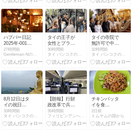
件が急増中！
ทรัลเวิล์ด -
（バンコク・
タイ）
ハプバー日記
タイの王子が
タイの寺院で
2025年-0019
女性とプライ
無許可で中国
イベントでル
ベート利用の
人旅行者をガ
27時間前
30時間前
32時間前
Gentleman-Nの旅日記
タイ バンコクのニュースと情報ならタイムラインバンコク
タイ バンコクのニュースと情報ならタイムラインバンコク
ーム待ちの大
BTSで気さく
イドする女性
行列
な一面を見せ
を摘発 チェン
「日本人の友
マイ・ドイス
人」と紹介し
テープ寺院
話題に
8月12日はタ
【朗報】行財
チキンパッタ
イの祝日
政改革で兵庫
イを食
『Mother’s
県の海外事務
す！！！：
33時間前
35時間前
2日前
タイ バンコクのニュースと情報ならタイムラインバンコク
フィリピンアンへレス情報Smile
トムヤムの国から
Day シリキッ
所を全廃！役
Pad Thai &
ト王妃誕生
人が遊ぶだ
Tom Yum 2
日』
け！