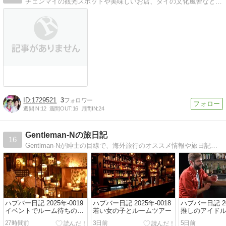
チェンマイの観光スポットや美味しいお店、タイの文化風習など色々ご紹介します！現地にて観光案内や様々なサポートをしております。
1729521
3
週間IN:
12
週間OUT:
16
月間IN:
24
Gentleman-Nの旅日記
16
Gentlman-Nが紳士の目線で、海外旅行のオススメ情報や旅日記などを紹介します。クレジットカード、プライオリティパスなどの情報をまとめています。
ハプバー日記 2025年-0019
ハプバー日記 2025年-0018
ハプバー日記 20
イベントでルーム待ちの大
若い女の子とルームツアー
推しのアイド
行列
い子登場！
27時間前
3日前
5日前