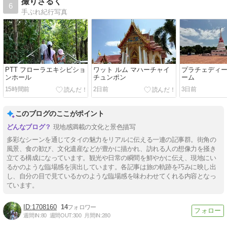
撮りさるく
6
手ぶれ紀行写真
PTT フローラエキシビショ
ワット ルム マハーチャイ
プラチェディ
ンホール
チュンポン
ーム
15時間前
2日前
3日前
このブログのここがポイント
現地感満載の文化と景色描写
多彩なシーンを通じてタイの魅力をリアルに伝える一連の記事群。街角の
風景、食の歓び、文化遺産などが豊かに描かれ、訪れる人の想像力を掻き
立てる構成になっています。観光や日常の瞬間を鮮やかに伝え、現地にい
るかのような臨場感を演出しています。各記事は旅の軌跡を巧みに映し出
し、自分の目で見ているかのような臨場感を味わわせてくれる内容となっ
ています。
1708160
14
週間IN:
80
週間OUT:
300
月間IN:
280