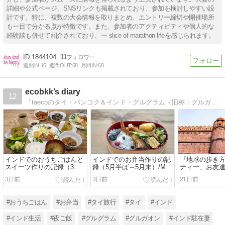
詳細や公式ページ、SNSリンクも掲載されており、参加を検討しやすい設
計です。特に、複数の大会情報を取りまとめ、エントリー締切や開催場所
も一目で分かる点が特徴です。また、参加者のアクティビティや個人的な
経験談も併せて紹介されており、一 slice of marathon lifeを感じられます。
1844104
11
週間IN:
16
週間OUT:
68
月間IN:
68
ecobkk’s diary
12
『taecoのタイ・バンコク＆インド・グルグラム（旧称：グルガオン）生活日誌』〜タイとインドでの生活情報、観光旅行情報を発信
インドでのおうちごはんと
インドでのお弁当作りの記
『地球の歩き
スイーツ作りの記録（3月6
録（5月半ば～5月末）/My
ティー、お友
日～4月7日）/My
Homemade Lunchbox in
ペーン中
3日前
3日前
21日前
Homemade Dinner and
May, 2026)/ข้าวกล่องที่ทำ
Sweets at Home in India
เอง
from March 6 to April 7,
#おうちごはん
#お弁当
#タイ旅行
#タイ
#インド
2026
#インド生活
#夜ご飯
#グルグラム
#グルガオン
#インド駐在妻