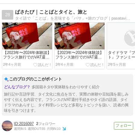
ぱさたび｜ことばとタイと、旅と
28
タイ語で「ことば」を意味する「パサ」+旅のブログ｜pasatavi｜趣味の海外旅行で見つけたお気に入りのモノ・スポット情報、外国語勉強法などを発信するブログ
【2023年〜2024年体験談】
【2023年〜2024年体験談】
タイドラマ『
フランス旅行でのVAT還付
フランス旅行でのVAT還付
ト』ファンミ
受け取りに8ヶ月もかかっ
受け取りに8ヶ月もかかっ
出てきたタイ
2年4ヶ月前
2年4ヶ月前
2年5ヶ月前
た話【Planet Tax Free】
た話【Planet Tax Free】
ざ・慣用句（全
ズ）
このブログのここがポイント
多国籍ネタや実体験をわかりやすく紹介
旅行記や言語学習、タイ文化に焦点を当て、実際の体験や豆知識を親しみ
やすく伝える内容です。フランスのVAT還付手続きやタイ語の語源、タイ
ドラマのあらすじ、タイ料理レシピなど多彩なトピックを扱い、読者の興
味を引きつけます。
2016097
2
週間IN:
5
週間OUT:
55
月間IN:
10