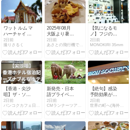
ワット ルム マ
2025年08月
【気になるモ
ハーチャイ チ
大阪より暑く
ノ】フジのパ
ュンポン
ない台湾
ンケーキレン
2日前
2日前
2日前
撮りさるく
あさとの飛行機で行く台湾・タイ・世界遺産と機内食の日記
MONOKIRI 35mm
07/13
ズ 23mmだっ
たり、27mm
だったり...
#02
【香港・尖沙
新発売・日本
【絶句】感染
咀】ザ・ソー
語プライベー
予防効果がな
ルズベリー
トツアー情報
いのに接種証
2日前
2日前
2日前
バンコクカフェ日和。
CMランナーツアーのスタッフブログ
世界の町へ(海外早期リタイア生活)
YMCA香港宿
エレファント
明で入国やホ
泊記！好立地
ケア＆レイン
テル割引して
なのにリーズ
ボー洞窟
た税金無駄遣
ナブルなホテ
い日本！
ル