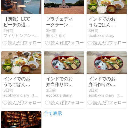
【朗報】LCC
プラチェディ
インドでのお
ピーチの遅延
ークラーンナ
うちごはんと
や欠航の補償
ーム
スイーツ作り
2日前
3日前
3日前
フィリピンアンへレス情報Smile
撮りさるく
ecobkk’s diary
が手厚くな
の記録（3月6
る！
日～4月7
日）/My
Homemade
Dinner and
Sweets at
Home in India
from March 6
インドでのお
インドでのお
インドでのお
to April 7, 2026
うちごはんと
弁当作りの記
弁当作りの記
スイーツ作り
録（5月半ば
録（5月半ば
3日前
3日前
3日前
ecobkk’s diary（taecoのバンコク生活日誌）
ecobkk’s diary
ecobkk’s diary（taecoのバンコク生活日誌）
の記録（3月6
～5月末）/My
～5月末）/My
日～4月7
Homemade
Homemade
日）/My
Lunchbox in
Lunchbox in
Homemade
May, 2026)/
May, 2026)/
全て表示
Dinner and
ข้าวกล่องที่ทำ
ข้าวกล่องที่ทำ
Sweets at
เอง
เอง