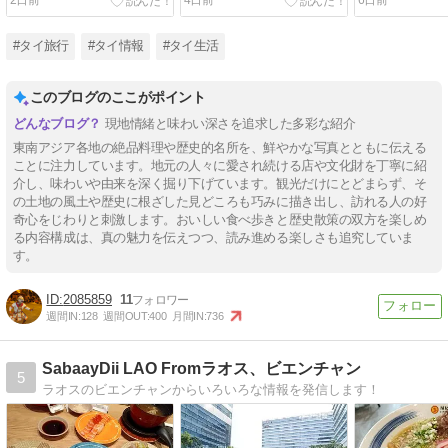
2日前
4日前
6日前
#タイ旅行
#タイ情報
#タイ生活
このブログのここがポイント
現地情緒と味わい深さを追求した多彩な紹介
東南アジア各地の絶品料理や歴史的名所を、鮮やかな写真とともに伝える
ことに注力しています。地元の人々に愛され続ける店や文化財を丁寧に紹
介し、味わいや由来を深く掘り下げています。観光だけにとどまらず、そ
の土地の風土や歴史に根ざした見どころも巧みに描き出し、訪れる人の好
奇心をじわりと刺激します。おいしい食べ歩きと歴史散策の双方を楽しめ
る内容構成は、真の魅力を伝えつつ、読み進める楽しさも追究していま
す。
2085859
11
週間IN:
128
週間OUT:
400
月間IN:
736
SabaayDii LAO Fromラオス、ビエンチャン
5
ラオスのビエンチャンからいろいろな情報を発信します！