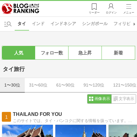
リーダー
ログイン
メニュー
タイ
インド
インドネシア
シンガポール
フィリピン
人気
フォロー数
急上昇
新着
タイ旅行
1〜30位
31〜60位
61〜90位
91〜120位
121〜150位
画像表示
文字表示
THAILAND FOR YOU
1
このサイトでは、タイ・バンコクに関する情報を扱っています。旅行や出張で訪れる際に役立つ情報を更新していきます。