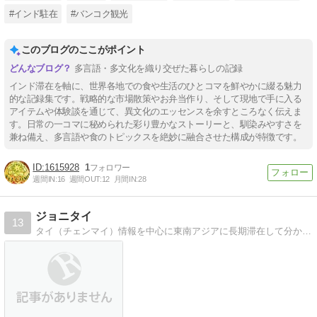
#インド駐在
#バンコク観光
このブログのここがポイント
多言語・多文化を織り交ぜた暮らしの記録
インド滞在を軸に、世界各地での食や生活のひとコマを鮮やかに綴る魅力
的な記録集です。戦略的な市場散策やお弁当作り、そして現地で手に入る
アイテムや体験談を通じて、異文化のエッセンスを余すところなく伝えま
す。日常の一コマに秘められた彩り豊かなストーリーと、馴染みやすさを
兼ね備え、多言語や食のトピックスを絶妙に融合させた構成が特徴です。
1615928
1
週間IN:
16
週間OUT:
12
月間IN:
28
ジョニタイ
13
タイ（チェンマイ）情報を中心に東南アジアに長期滞在して分かったことを更新中！海外ノマド術も公開