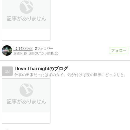
1422962
2
週間IN:
10
週間OUT:
0
月間IN:
20
I love Thai nightのブログ
18
仕事の出張だったはずのタイ。気が付けば夜の世界にどっぷりと。