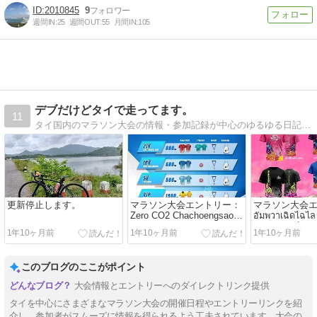
2010845
9
週間IN:
25
週間OUT:
55
月間IN:
105
デブだけどタイで走ってます。
11
タイ国内のマラソン大会の情報・参加記録が中心のゆるゆる日記です。
更新停止します。
マラソン大会エントリー：
マラソン大会
Zero CO2 Chachoengsao
อัมพวาเฉิดไฉไล
Run 2024
อัมพวา ฮาล์ฟมาร
1年10ヶ月前
1年10ヶ月前
1年10ヶ月前
9
このブログのここがポイント
大会情報とエントリーへのダイレクトリンク提供
タイを中心にさまざまなマラソン大会の開催日程やエントリーリンクを紹
介し、参加者がスムーズに情報を得られるよう工夫されています。大会の