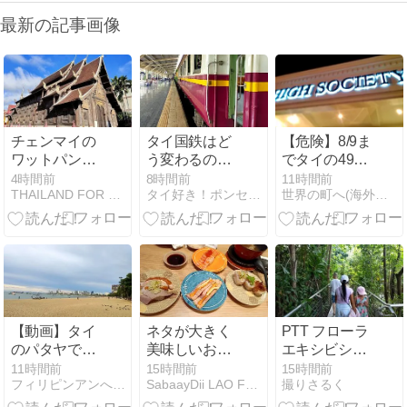
最新の記事画像
チェンマイの
タイ国鉄はど
【危険】8/9ま
ワットパンタ
う変わるの
でタイの49県
オの紹介※ラ
か？ レッドラ
で洪水と土砂
4時間前
8時間前
11時間前
THAILAND FOR YOU
タイ好き！ポンセの大冒険
世界の町へ(海外早期リタイア生活)
ンナー様式の
インから読み
崩れの危険！
木造建築が見
解くSRTの未
どころ
来図
【動画】タイ
ネタが大きく
PTT フローラ
のパタヤでバ
美味しいお寿
エキシビショ
クラによるセ
司屋 - 活美登
ンホール
11時間前
15時間前
15時間前
フィリピンアンへレス情報Smile
SabaayDii LAO Fromラオス、ビエンチャン
撮りさるく
ットアップや
利 / คัตสึ มิโดริ
暴行などの事
ซูชิ เซ็น