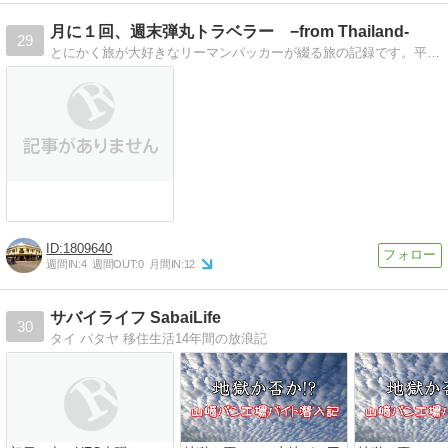
月に１回、週末弾丸トラベラー −from Thailand-
29
とにかく旅が大好きなリーマンパッカーが綴る旅の記録です。平均月１ペースでバンコク脱出。
1809640
週間IN:
4
週間OUT:
0
月間IN:
12
サバイライフ SabaiLife
30
タイ パタヤ 移住生活14年間の放浪記