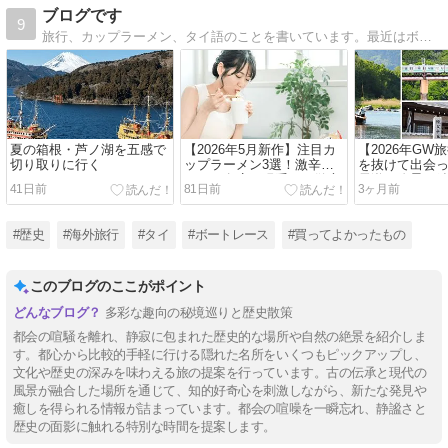
ブログです
9
旅行、カップラーメン、タイ語のことを書いています。最近はボートレースや歴史、買って良かったものについても書き始めました。
夏の箱根・芦ノ湖を五感で
​【2026年5月新作】注目カ
【2026年GW
切り取りに行く
ップラーメン3選！激辛ロ
を抜けて出会
ゼから名店再現系まで徹底
長瀞の絶景と
41日前
81日前
3ヶ月前
紹介
#歴史
#海外旅行
#タイ
#ボートレース
#買ってよかったもの
このブログのここがポイント
多彩な趣向の秘境巡りと歴史散策
都会の喧騒を離れ、静寂に包まれた歴史的な場所や自然の絶景を紹介しま
す。都心から比較的手軽に行ける隠れた名所をいくつもピックアップし、
文化や歴史の深みを味わえる旅の提案を行っています。古の伝承と現代の
風景が融合した場所を通じて、知的好奇心を刺激しながら、新たな発見や
癒しを得られる情報が詰まっています。都会の喧噪を一瞬忘れ、静謐さと
歴史の面影に触れる特別な時間を提案します。