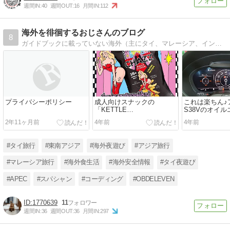
週間IN:
40
週間OUT:
16
月間IN:
112
海外を徘徊するおじさんのブログ
8
ガイドブックに載っていない海外（主にタイ、マレーシア、インドなどアジア）で経験したいろんな情報（生活・遊び・食事・動物など）を主に紹介していきます。 皆さん宜…
プライバシーポリシー
成人向けスナックの
これは楽ちん♪
「KETTLE
S38Vのオイ
CHIPS」“PUS☆Y
交換
2年11ヶ月前
4年前
4年前
FLAVOR”って、どんな味な
ん？
#タイ旅行
#東南アジア
#海外夜遊び
#アジア旅行
#マレーシア旅行
#海外食生活
#海外安全情報
#タイ夜遊び
#APEC
#スパシャン
#コーディング
#OBDELEVEN
1770639
11
週間IN:
36
週間OUT:
36
月間IN:
297