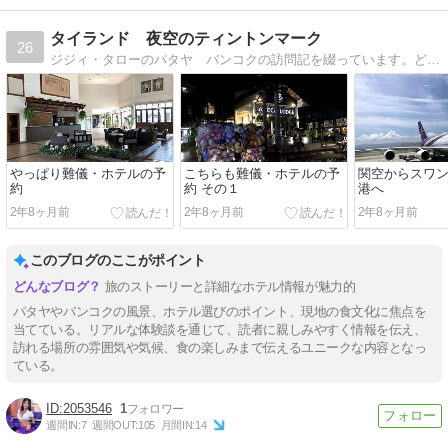
タイランド 夜空のティントンマーク
26
ジジィ・タローのパタヤ バンコクの訪問記を綴っています。どうぞよろしくお願いいたします。
やっぱり難儀・ホテルの予
こちらも難儀・ホテルの予
関空からスワ
約
約 その１
港へ
2年8ヶ月前
2年8ヶ月前
2年8ヶ月前
このブログのここがポイント
旅のストーリーと詳細なホテル情報が魅力的
パタヤやバンコクの風景、ホテル選びのポイント、現地の食文化に焦点を
当てている。リアルな体験談を通じて、読者に親しみやすく情報を伝え、
訪れる場所の雰囲気や気候、食の楽しみまで伝えるユニークな内容となっ
ている。
2053546
1
週間IN:
7
週間OUT:
105
月間IN:
14