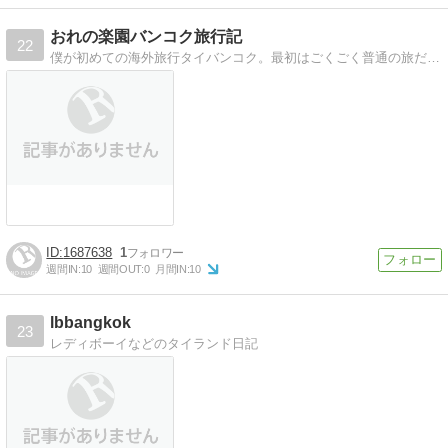
おれの楽園バンコク旅行記
22
僕が初めての海外旅行タイバンコク。最初はごくごく普通の旅だった、、だがしかしタイの魅力にハマり通ってるうちに道を外し変態の仲間入りをしてしまったブログ
1687638
1
週間IN:
10
週間OUT:
0
月間IN:
10
lbbangkok
23
レディボーイなどのタイランド日記