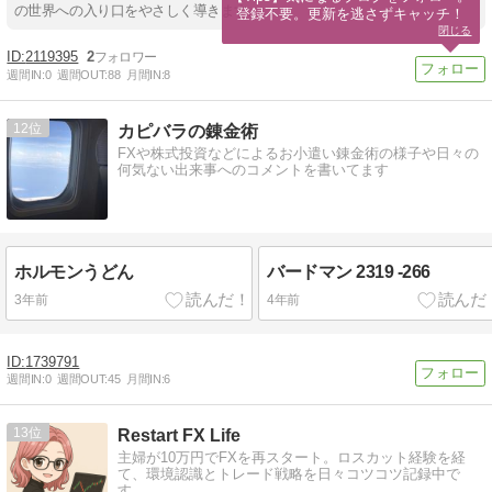
の世界への入り口をやさしく導きます。
登録不要。更新を逃さずキャッチ！
閉じる
2119395
2
週間IN:
0
週間OUT:
88
月間IN:
8
12
カピバラの錬金術
FXや株式投資などによるお小遣い錬金術の様子や日々の
何気ない出来事へのコメントを書いてます
ホルモンうどん
バードマン 2319 -266
3年前
4年前
1739791
週間IN:
0
週間OUT:
45
月間IN:
6
13
Restart FX Life
主婦が10万円でFXを再スタート。ロスカット経験を経
て、環境認識とトレード戦略を日々コツコツ記録中で
す。