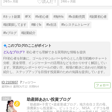
2年5ヶ月前
2年6ヶ月前
#ネット副業
#FX
#fx初心者
#海外fx
#fx自動売買
#副業初心者
#副業探してます
#稼ぐfx
#fx生活
#fxシステムトレード
#fxブログ
#副業紹介
このブログのここがポイント
初心者でも理解できる実用的な情報を提供
FX初心者を対象に、ゴールドやシルバーを中心とした取引戦略やチャート
分析、資金管理、インジケーターの活用法などを分かりやすく解説してい
ます。実践的なレポートやツールの使い方、相場の動きに合わせた戦術を
紹介し、ステップアップを目指す投資家のための知識を提供しています。
2103937
7
週間IN:
0
週間OUT:
12
月間IN:
4
19
助産師あおい投資ブログ
「助産師×子育て×資産形成ブログ」地方在住２児の母。
浪費家から投資家へ。ビットコイン、NISA、イデコを積
み立て中。助産師：周産期医療センター産婦人科、NICU