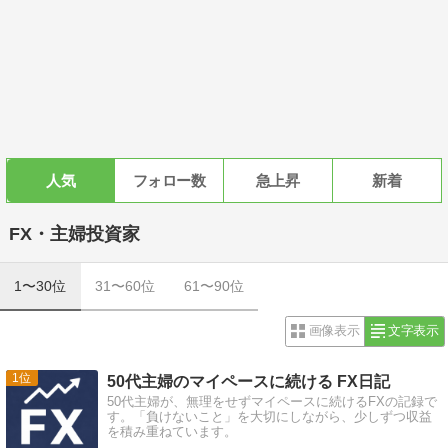
人気
フォロー数
急上昇
新着
FX・主婦投資家
1〜30位
31〜60位
61〜90位
画像表示
文字表示
1
50代主婦のマイペースに続ける FX日記
50代主婦が、無理をせずマイペースに続けるFXの記録で
す。「負けないこと」を大切にしながら、少しずつ収益
を積み重ねています。