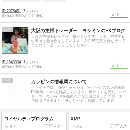
2078451
3
週間IN:
0
週間OUT:
9
月間IN:
2
25
大阪の主婦トレーダー ヨシミンのFXブログ
大阪の主婦トレーダー ヨシミンです。大阪、神戸で初
心者向け勉強会をしています。女性限定勉強会も行って
ますので、是非いらしてください。
1843334
1
週間IN:
0
週間OUT:
8
月間IN:
2
26
カッピンの情報局について
当サイトでは、海外キャッシュバックやオススメの海外
FX業者について解説しています。当サイトを見たトレー
ダーや、今からFXを始める方が自分に合ったブローカー
で取引できるよう、分かりやすく解説しています。
ロイヤルティプログラム
XMP
6ヶ月前
6ヶ月前