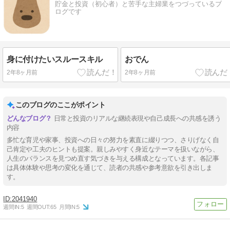
貯金と投資（初心者）と苦手な主婦業をつづっているブ
ログです
身に付けたいスルースキル
おでん
2年8ヶ月前
2年8ヶ月前
このブログのここがポイント
日常と投資のリアルな継続表現や自己成長への共感を誘う
内容
多忙な育児や家事、投資への日々の努力を素直に綴りつつ、さりげなく自
己肯定や工夫のヒントも提案。親しみやすく身近なテーマを扱いながら、
人生のバランスを見つめ直す気づきを与える構成となっています。各記事
は具体体験や思考の変化を通じて、読者の共感や参考意欲を引き出しま
す。
2041940
週間IN:
5
週間OUT:
65
月間IN:
5