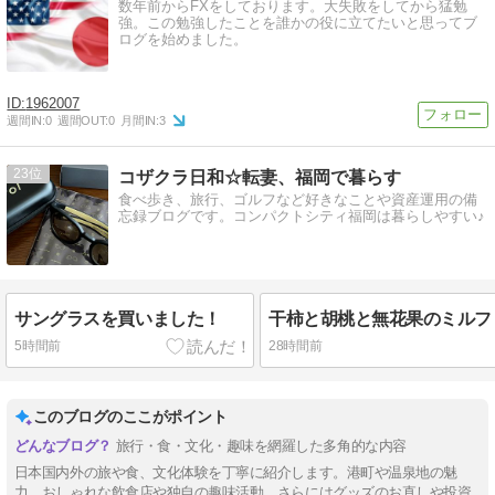
数年前からFXをしております。大失敗をしてから猛勉
強。この勉強したことを誰かの役に立てたいと思ってブ
ログを始めました。
1962007
週間IN:
0
週間OUT:
0
月間IN:
3
23
コザクラ日和☆転妻、福岡で暮らす
食べ歩き、旅行、ゴルフなど好きなことや資産運用の備
忘録ブログです。コンパクトシティ福岡は暮らしやすい♪
サングラスを買いました！
5時間前
28時間前
このブログのここがポイント
旅行・食・文化・趣味を網羅した多角的な内容
日本国内外の旅や食、文化体験を丁寧に紹介します。港町や温泉地の魅
力、おしゃれな飲食店や独自の趣味活動、さらにはグッズのお直しや投資