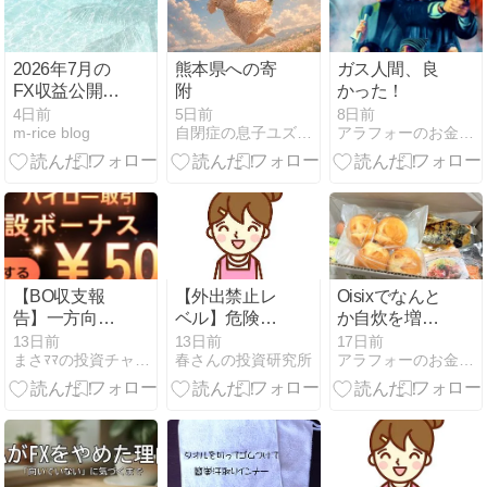
2026年7月の
熊本県への寄
ガス人間、良
FX収益公開｜
附
かった！
ループイフダ
4日前
5日前
8日前
m-rice blog
自閉症の息子ユズヒコ、時々エルメスと宝塚の話
アラフォーのお金とファッション
ン（ドル円）
の運用結果
【BO収支報
【外出禁止レ
Oisixでなんと
告】一方向の
ベル】危険な
か自炊を増や
ドル高相場で
暑さの夏休み
す✨
13日前
13日前
17日前
まさﾏﾏの投資チャンレンジ
春さんの投資研究所
アラフォーのお金とファッション
＋24,000円！
☀️涼しい部屋
夏休みは涼し
でサクッと＋
い自宅で「ザ
21,000円稼ぐ
オプション」
主婦の15秒
15秒投資！