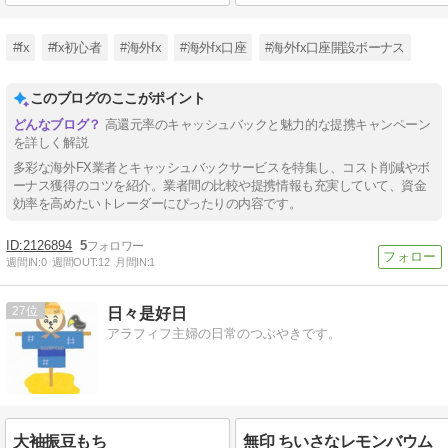
#fx
#fx初心者
#海外fx
#海外fx口座
#海外fx口座開設ボーナス
このブログのここがポイント
高還元率のキャッシュバックと魅力的な提携キャンペーン
を詳しく解説
多彩な海外FX業者とキャッシュバックサービスを特集し、コスト削減やボ
ーナス獲得のコツを紹介。業者間の比較や提携情報も充実していて、資金
効率を高めたいトレーダーにぴったりの内容です。
2126894
5
週間IN:
0
週間OUT:
12
月間IN:
1
27
日々是好日
アラフィフ主婦の日常のつぶやきです。
大袖振豆もち
無印 ちいさなレモンバウム