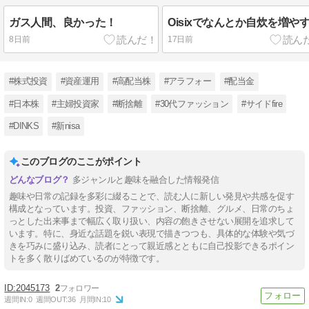
ガス人間、良かった！
Oisixでなんとか自炊を増や
8日前
17日前
#株式投資
#資産運用
#高配当株
#アラフォー
#配当金
#日本株
#主婦投資家
#断捨離
#30代ファッション
#サイドfire
#DINKS
#新nisa
このブログのここがポイント
多ジャンルと趣味を融合した情報発信
趣味や日常の記録を多彩に綴ることで、読む人に新しい発見や共感を促す
構成となっています。投資、ファッション、断捨離、グルメ、日常のちょ
っとした出来事まで幅広く取り扱い、内容の飽きさせない展開を追求して
います。特に、身近な話題を鋭い表現で描きつつも、具体的な体験や気づ
きを巧みに盛り込み、読者にとって親近感とともに自己投影できるポイン
トを多く散りばめているのが特徴です。
2045173
2
週間IN:
0
週間OUT:
36
月間IN:
10