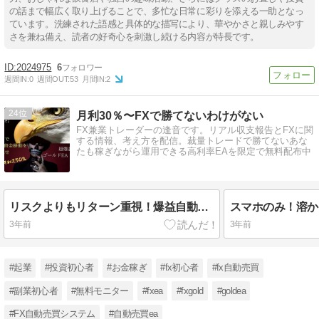
の話まで幅広く取り上げることで、多忙な日常に彩りを添える一助となっ
ています。洗練された語感と具体的な描写により、華やかさと親しみやす
さを兼ね備え、読者の好奇心を刺激し続ける内容が特長です。
2024975
6
週間IN:
0
週間OUT:
53
月間IN:
2
24
月利30％〜FXで勝てないわけがない
FX兼業トレーダーの逢音です。リアル収支報告とFXに関
する情報、考え方を配信。裁量トレードで勝てないあな
たも稼ぎながら運用できる高利率EAを限定で無料配布中
リスクよりもリターン重視！爆益自動売買システム★早期回収仕様★
3年前
3年前
#起業
#投資初心者
#お金稼ぎ
#fx初心者
#fx自動売買
#副業初心者
#無料モニター
#fxea
#fxgold
#goldea
#FX自動売買システム
#自動売買ea