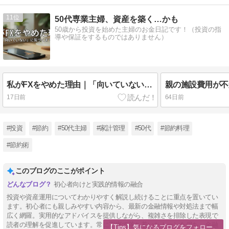
11
50代専業主婦、資産を築く…かも
50歳から投資を始めた主婦のお金日記です！（投資の指
導や保証をするものではありません）
私がFXをやめた理由｜「向いていない」に気づくまで
17日前
64日前
#投資
#節約
#50代主婦
#家計管理
#50代
#節約料理
#節約術
このブログのここがポイント
初心者向けと実践的情報の融合
投資や資産運用についてわかりやすく解説し続けることに重点を置いてい
ます。初心者にも親しみやすい内容から、最新の金融情報や対処法まで幅
広く網羅。実用的なアドバイスを提供しながら、複雑さを排除した表現で
読者の理解を促進しています。常に丁寧で落ち着いたトーンを保ち、金融
【Tips】気になるブログをフォロー。
