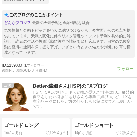
このブログのここがポイント
最新の天気予報と金融情報を融合
気象情報と金融トピックを巧みに結びつけながら、多方面からの視点を提
供しています。天気の変化に伴うリスク管理やトレンド予測を具体的に解
説し、読者の生活や投資活動に役立つ情報を盛り込みます。日常の気候変
動と経済の連関を深く掘り下げ、いざというときの備えや判断力を育む構
成となっています。
2139080
1
週間IN:
0
週間OUT:
48
月間IN:
4
17
Better-繊細さん(HSP)のFXブログ
HSP、SADの引きこもりの私が選んだ仕事はFX。経済的
自立をしたい引きこもりさんや専業主婦(夫)など、FXを
在宅ワークにしたい方の何かしらお役に立てれば嬉しい
です。
ゴールド ロング
ゴールド ショート
1年1ヶ月前
1年1ヶ月前