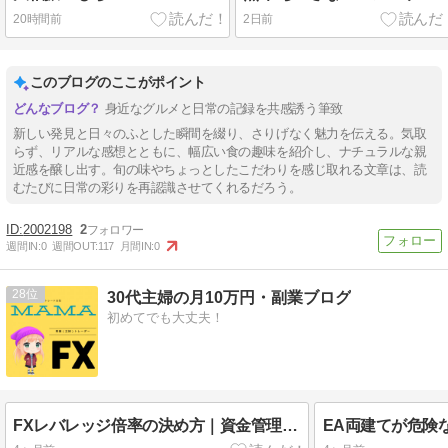
20時間前
2日前
このブログのここがポイント
身近なグルメと日常の記録を共感誘う筆致
新しい発見と日々のふとした瞬間を綴り、さりげなく魅力を伝える。気取
らず、リアルな感想とともに、幅広い食の趣味を紹介し、ナチュラルな親
近感を醸し出す。旬の味やちょっとしたこだわりを感じ取れる文章は、読
むたびに日常の彩りを再認識させてくれるだろう。
2002198
2
週間IN:
0
週間OUT:
117
月間IN:
0
28
30代主婦の月10万円・副業ブログ
初めてでも大丈夫！
FXレバレッジ倍率の決め方｜資金管理とロスカット水準から逆算する方法