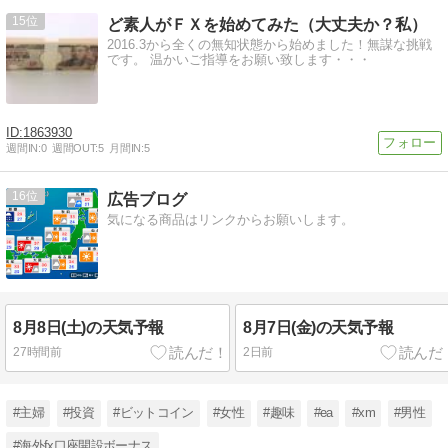
15
ど素人がＦＸを始めてみた（大丈夫か？私）
2016.3から全くの無知状態から始めました！無謀な挑戦
です。 温かいご指導をお願い致します・・・
1863930
週間IN:
0
週間OUT:
5
月間IN:
5
16
広告ブログ
気になる商品はリンクからお願いします。
8月8日(土)の天気予報
8月7日(金)の天気予報
27時間前
2日前
#主婦
#投資
#ビットコイン
#女性
#趣味
#ea
#xm
#男性
#海外fx口座開設ボーナス