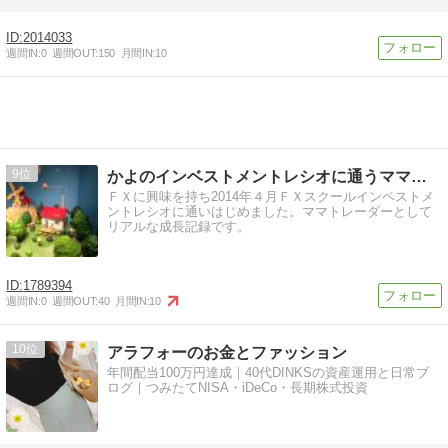
2014033
週間IN:
0
週間OUT:
150
月間IN:
10
9
かよのインベストメントレシオに通うママトレーダー成長記
ＦＸに興味を持ち2014年４月ＦＸスクールインベストメ
ントレシオに通いはじめました。ママトレーダーとして
リアルな成長記録です。
1789394
週間IN:
0
週間OUT:
40
月間IN:
10
10
アラフォーのお金とファッション
年間配当100万円達成｜40代DINKSの資産運用と日常ブ
ログ｜つみたてNISA・iDeCo・長期株式投資