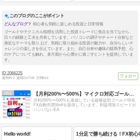
このブログのここがポイント
初心者も気軽に楽しめる投資と日常情報
ゴールドやテクニカル指標を活用した投資トレードに焦点を当てながら、
日々の経験と工夫を共有しています。パソコンの調子やチャート分析など
身近なテーマも取り上げ、気軽に取り組める投資の魅力や、自分らしいチ
ャレンジの楽しさを伝えています。また、自己分析や趣味の競馬予想、心
のケアについても触れ、多方面から心豊かに過ごすヒントを提供していま
す。
2066225
週間IN:
0
週間OUT:
48
月間IN:
4
18
【月利200%〜500%】マイクロ対応ゴールドFX自動売買
月利200%〜500%も達成している超爆益型ゴールド特化
FX自動売買Wolfを提供しています。利益増加スピードが
ハンパないEA
Hello world!