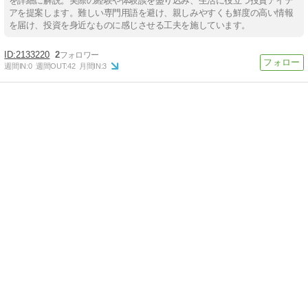
を詳細に解説。実際の経験や体験談を盛り込み、生活に役立つ投資アイデ
アを提案します。難しい専門用語を避け、親しみやすくも鮮度の高い情報
を届け、投資を身近なものに感じさせる工夫を施しています。
2133220
2
週間IN:
0
週間OUT:
42
月間IN:
3