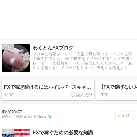
21
わくとんFXブログ
２０年にも及ぶトレード人生で得た事はイメージする事
の重要性でした。FXの世界をイメージすることが常勝ト
レーダーへの最短ルートだと確信した今だからこそ、あ
らゆる場面が「イメージしやすい」伝え方を考えより多
くの情報を発信できればと考えています。
FXで稼ぎ続けるにはハイレバ・スキャルピング一択！
4年前
4年前
2070457
週間IN:
0
週間OUT:
3
月間IN:
3
22
FXで稼ぐための必要な知識