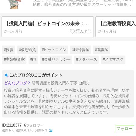
勤務。暗号資産の投資方法や最新のマーケット情報をわ
かりやすく解説しています。
【投資入門編】ビットコインの未来：2100万枚の上限と現在の発行状況、そして半減期とは？
2年1ヶ月前
2年1ヶ月前
#投資
#仮想通貨
#ビットコイン
#暗号資産
#看護師
#主婦投資家
#nft
#金融リテラシ―
#メタバース
#メタマスク
このブログのここがポイント
暗号資産と投資入門を丁寧に解説
投資と暗号資産に関する幅広いテーマを取り扱い、初心者でも理解しやす
い解説を展開しています。円安やビットコインの仕組み、長期的な成長ポ
テンシャルなどを、具体例やリアルな事例を交えながら紹介し、資産形成
の基本と未来の展望を明らかにします。投資の初心者が安心して一歩踏み
出せる情報を提供し、話題の動きもしっかりと伝えています。
2118377
6
週間IN:
0
週間OUT:
45
月間IN:
3