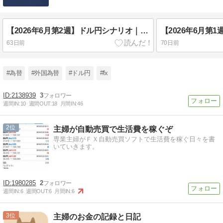
【2026年6月第2週】ドル円シナリオ｜上昇トレンド継続か、それとも160円台定着が試される一週間
63日前
70日前
#為替
#外国為替
#ドル円
#fx
2138939
3
週間IN:
10
週間OUT:
18
月間IN:
46
2
主婦が自動売買で生活費を稼ぐぞ
専業主婦がＦＸ自動売買ソフトで生活費を稼ぐ日々を書
いていきます。
1980285
2
週間IN:
6
週間OUT:
6
月間IN:
6
3
主婦のお金の記録と日記