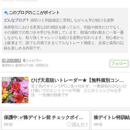
このブログのここがポイント
損切りと利益確定に苦戦しながらも学び続ける姿勢
為替取引における実直な試行錯誤を綴っており、利益や損失だけでなく、
その過程での気づきや学びを共有しています。相場の揺れ動きに一喜一憂
しながらも、粘り強くチャレンジを続ける姿勢が伝わります。初心者から
上級者まで、誰でも共感できるリアルなトレード模様と、反省と成長の記
録を楽しめる内容です。
2093883
6
週間IN:
0
週間OUT:
105
月間IN:
21
8
ひげ天底狙いトレーダー★【無料個別コンサル】
音と色のサインでPCに張り付かず、一番損切の少ないひ
げ狙いでのエントリーが可能 とにかくシンプルな手
法 一生物の技術です
保護中: ✅株デイトレ前 チェックポイント
株デイトレ特訓結果
3年前
3年前