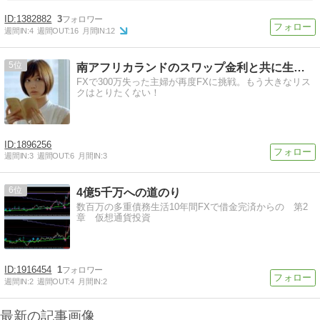
1382882
3
週間IN:
4
週間OUT:
16
月間IN:
12
5
南アフリカランドのスワップ金利と共に生きる
FXで300万失った主婦が再度FXに挑戦。もう大きなリス
クはとりたくない！
1896256
週間IN:
3
週間OUT:
6
月間IN:
3
6
4億5千万への道のり
数百万の多重債務生活10年間FXで借金完済からの 第2
章 仮想通貨投資
1916454
1
週間IN:
2
週間OUT:
4
月間IN:
2
最新の記事画像