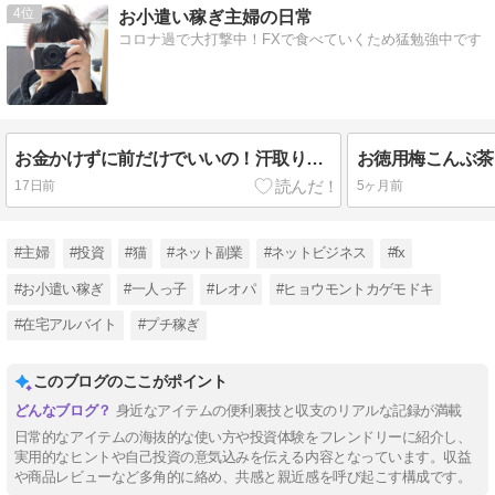
4
お小遣い稼ぎ主婦の日常
コロナ過で大打撃中！FXで食べていくため猛勉強中です
お金かけずに前だけでいいの！汗取りインナー手作りしたよ
お徳用梅こんぶ茶
17日前
5ヶ月前
#主婦
#投資
#猫
#ネット副業
#ネットビジネス
#fx
#お小遣い稼ぎ
#一人っ子
#レオパ
#ヒョウモントカゲモドキ
#在宅アルバイト
#プチ稼ぎ
このブログのここがポイント
身近なアイテムの便利裏技と収支のリアルな記録が満載
日常的なアイテムの海抜的な使い方や投資体験をフレンドリーに紹介し、
実用的なヒントや自己投資の意気込みを伝える内容となっています。収益
や商品レビューなど多角的に絡め、共感と親近感を呼び起こす構成です。