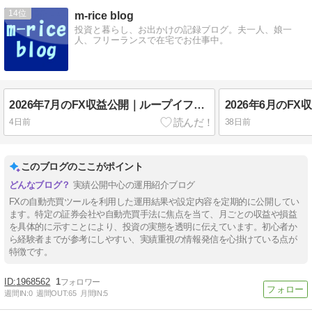
14
m-rice blog
投資と暮らし、お出かけの記録ブログ。夫一人、娘一
人、フリーランスで在宅でお仕事中。
2026年7月のFX収益公開｜ループイフダン（ドル円）の運用結果
4日前
38日前
このブログのここがポイント
実績公開中心の運用紹介ブログ
FXの自動売買ツールを利用した運用結果や設定内容を定期的に公開してい
ます。特定の証券会社や自動売買手法に焦点を当て、月ごとの収益や損益
を具体的に示すことにより、投資の実態を透明に伝えています。初心者か
ら経験者までが参考にしやすい、実績重視の情報発信を心掛けている点が
特徴です。
1968562
1
週間IN:
0
週間OUT:
65
月間IN:
5