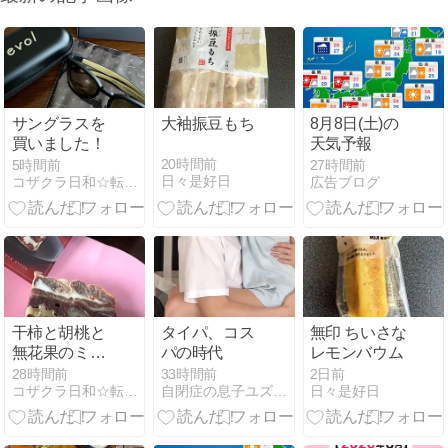
サングラスを
大袖振豆もち
8月8日(土)の
買いました！
天気予報
20時間前
5時間前
27時間前
日々是好日
コザクラ日和☆転妻、福岡で暮らす
広告ブログ
干柿と胡桃と
タイパ、コス
無印 ちいさな
無花果のミル
パの時代
レモンバウム
フィーユ@一
28時間前
33時間前
2日前
コザクラ日和☆転妻、福岡で暮らす
自閉症の息子ユズヒコ、時々エルメスと宝塚の話
日々是好日
善や