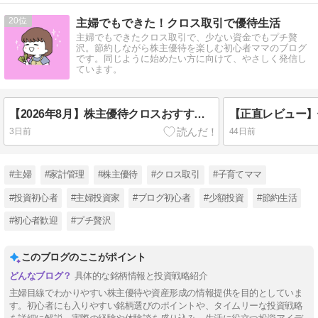
20
主婦でもできた！クロス取引で優待生活
主婦でもできたクロス取引で、少ない資金でもプチ贅
沢。節約しながら株主優待を楽しむ初心者ママのブログ
です。同じように始めたい方に向けて、やさしく発信し
ています。
【2026年8月】株主優待クロスおすすめ7選｜必要資金・優待内容をまとめて紹介
3日前
44日前
#主婦
#家計管理
#株主優待
#クロス取引
#子育てママ
#投資初心者
#主婦投資家
#ブログ初心者
#少額投資
#節約生活
#初心者歓迎
#プチ贅沢
このブログのここがポイント
具体的な銘柄情報と投資戦略紹介
主婦目線でわかりやすい株主優待や資産形成の情報提供を目的としていま
す。初心者にも入りやすい銘柄選びのポイントや、タイムリーな投資戦略