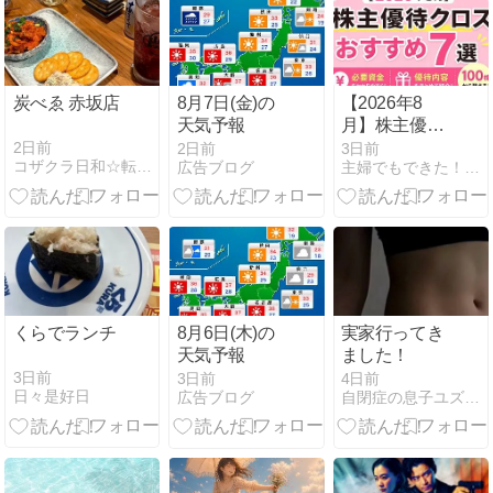
炭べゑ 赤坂店
8月7日(金)の
【2026年8
天気予報
月】株主優待
クロスおすす
2日前
2日前
3日前
コザクラ日和☆転妻、福岡で暮らす
広告ブログ
主婦でもできた！クロス取引で優待生活
め7選｜必要
資金・優待内
容をまとめて
紹介
くらでランチ
8月6日(木)の
実家行ってき
天気予報
ました！
3日前
3日前
4日前
日々是好日
広告ブログ
自閉症の息子ユズヒコ、時々エルメスと宝塚の話