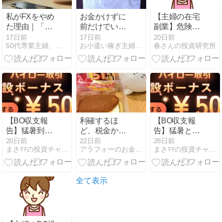
私がFXをやめ
お金かけずに
【主婦の在宅
た理由｜「向
前だけでいい
副業】危険な
いていない」
の！汗取りイ
暑さは涼しい
17日前
17日前
20日前
50代専業主婦、資産を築く…かも
お小遣い稼ぎ主婦の日常
春さんの投資研究所
に気づくまで
ンナー手作り
部屋でサクッ
したよ
と＋13,000円
稼ぐ15秒スマ
ホ投資術
【BO収支報
利確するほ
【BO収支報
告】猛暑到
ど、税金かか
告】猛暑と熱
来！分かりや
るヾ(;′ω`)ﾉ
中症対策！薄
20日前
22日前
28日前
まさﾏﾏの投資チャンレンジ
アラフォーのお金とファッション
まさﾏﾏの投資チャンレンジ
すいドル高相
商い相場を乗
場と「ザオプ
り切る「ザオ
ション」の15
プション」15
秒取引で手堅
秒取引の威力
全て表示
く＋14,000
円！