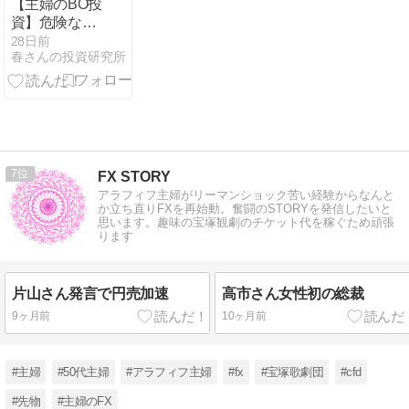
【主婦のBO投
資】危険な暑
さの7月動か
28日前
春さんの投資研究所
ない相場でも
＋9,000円！ス
マホで15秒の
スキマ時間
7
FX STORY
アラフィフ主婦がリーマンショック苦い経験からなんと
か立ち直りFXを再始動。奮闘のSTORYを発信したいと
思います。趣味の宝塚観劇のチケット代を稼ぐため頑張
ります
片山さん発言で円売加速
高市さん女性初の総裁
9ヶ月前
10ヶ月前
#主婦
#50代主婦
#アラフィフ主婦
#fx
#宝塚歌劇団
#cfd
#先物
#主婦のFX