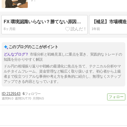
FX 環境認識いらない？勝てない原因は分析不足ではなかった話
8ヶ月前
1年前
このブログのここがポイント
市場分析と戦略見直しに重点を置き、実践的なトレードの
知識を分かりやすく解説
ドル円の相場振り返りや戦略の最適化に焦点を当て、テクニカル分析やマ
ルチタイムフレーム、資金管理など幅広く取り扱います。初心者から上級
者まで役立つリアルな事例や考え方を多角的に紹介し、無理なくステップ
アップできる内容となっています。
2129143
6
週間IN:
0
週間OUT:
70
月間IN:
5