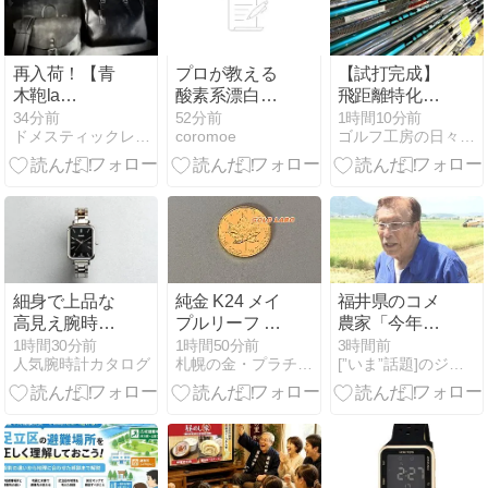
再入荷！【青
プロが教える
【試打完成】
木鞄la
酸素系漂白剤
飛距離特化
GALLERIA（ラ・
の正しい使い
型！Design
34分前
52分前
1時間10分前
ドメスティックレザーバッグ・ウォレット専門店Vertigo
coromoe
ゴルフ工房の日々徒然ブログ（京葉ゴルフ）
ガレリア）
方完全ガイド
Tuning「BURST
Arrosto/アロー
LDX」が入荷
スト】クロー
しました！
ム鞣しアンテ
ィーク調＆パ
ラフィン仕上
げ牛革ツート
ーンカラーレ
細身で上品な
純金 K24 メイ
福井県のコメ
ザー縦型二つ
高見え腕時計
プルリーフ 金
農家「今年は
折り財布
LTP-V009D
貨 コイン
コメを売って
1時間30分前
1時間50分前
3時間前
※BOX型小銭
人気腕時計カタログ
札幌の金・プラチナ買取ならゴールドラボ
[”いま”話題]のジャンル速報スペシャルまとめ
1/4ozの買取な
くれと業者が
入れ（2969）
らゴールドラ
来ない！高市
ボ
総理が許せな
い！もう愛想
尽かし
た！！！」