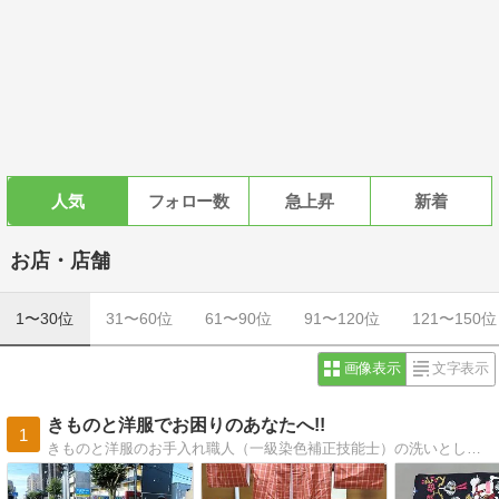
人気
フォロー数
急上昇
新着
お店・店舗
1〜30位
31〜60位
61〜90位
91〜120位
121〜150位
画像表示
文字表示
きものと洋服でお困りのあなたへ!!
1
きものと洋服のお手入れ職人（一級染色補正技能士）の洗いとしみ抜きと染の仕事日記