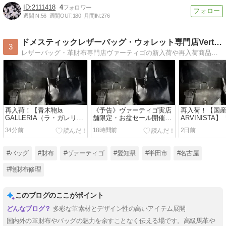
2111418
4
週間IN:
56
週間OUT:
180
月間IN:
276
ドメスティックレザーバッグ・ウォレット専門店Vertigo
3
レザーバッグ・革財布専門店ヴァーティゴの新入荷や再入荷商品の情報などをひたすら更新するブログ
再入荷！【青木鞄la
《予告》ヴァーティゴ実店
再入荷！【国産
GALLERIA（ラ・ガレリ
舗限定・お盆セール開催！
ARVINISTA】
ア）Arrosto/アロースト】
定価のバッグ＆財布がレジ
イル牛革グロ
34分前
18時間前
2日前
クローム鞣しアンティーク
にて11%OFFになります！
ュックサック
調＆パラフィン仕上げ牛革
（2026年8月8日～8月16日
（82220）メ
ツートーンカラーレザー縦
まで）
ュアルリュック
#バッグ
#財布
#ヴァーティゴ
#愛知県
#半田市
#名古屋
型二つ折り財布※BOX型小
ク
銭入れ（2969）
#鞄財布修理
このブログのここがポイント
多彩な革素材とデザイン性の高いアイテム展開
国内外の革財布やバッグの魅力を余すことなく伝える場です。高級馬革や