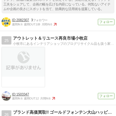
工夫をシェアして、企画の幅を広げる内容になっている。何気ないアイテ
ムや企画の良さにスポットを当て、効果的な活用術を提案している。
2082307
3
週間IN:
6
週間OUT:
108
月間IN:
6
アウトレット＆リユース再良市場小牧店
25
小牧市にあるインテリアショップのブログリサイクル品も扱う家具・家電・雑貨のインテリアショップ再良市場のお得情報。
1503347
週間IN:
6
週間OUT:
12
月間IN:
6
ブランド高価買取!! ゴールドフォンテン大山ハッピーロード店
26