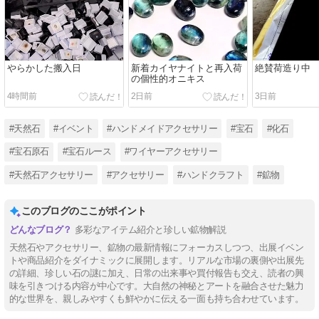
やらかした搬入日
新着カイヤナイトと再入荷
絶賛荷造り中
の個性的オニキス
4時間前
2日前
3日前
#天然石
#イベント
#ハンドメイドアクセサリー
#宝石
#化石
#宝石原石
#宝石ルース
#ワイヤーアクセサリー
#天然石アクセサリー
#アクセサリー
#ハンドクラフト
#鉱物
このブログのここがポイント
多彩なアイテム紹介と珍しい鉱物解説
天然石やアクセサリー、鉱物の最新情報にフォーカスしつつ、出展イベン
トや商品紹介をダイナミックに展開します。リアルな市場の裏側や出展先
の詳細、珍しい石の謎に加え、日常の出来事や買付報告も交え、読者の興
味を引きつける内容が中心です。大自然の神秘とアートを融合させた魅力
的な世界を、親しみやすくも鮮やかに伝える一面も持ち合わせています。