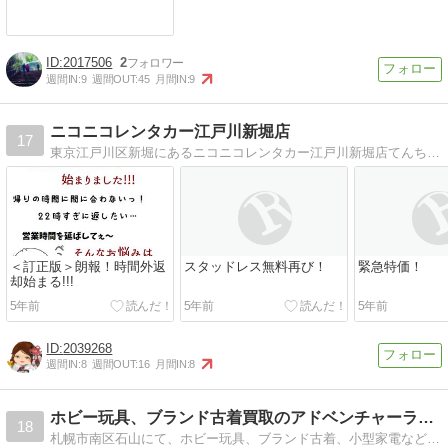
2017506
2
週間IN:
9
週間OUT:
45
月間IN:
9
ニコニコレンタカー江戸川新堀店
17
東京江戸川区新堀にあるニコニコレンタカー江戸川新堀店てんちょーとだがシステムやサービス、お得情報や最新情報つぶやきを発信中です(･∀･)/
＜訂正版＞朗報！時間外返
スタッドレス無料再び！
緊急特価！
却始まる!!!
5年前
5年前
5年前
2039268
週間IN:
8
週間OUT:
16
月間IN:
8
ホビー玩具、ブランド古着買取のアドベンチャーライフのブログ
18
札幌市南区石山にて、ホビー玩具、ブランド古着、小型家電などの買取・販売を行っているアドベンチャーライフ札幌本店のブログ