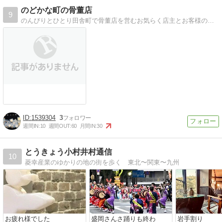
のどかな町の骨董店
9
のんびりとひとり田舎町で骨董店を営むお気らく店主とお客様のできごと。
1539304
3
週間IN:
10
週間OUT:
60
月間IN:
30
とうきょう小村井村通信
10
菱幸産業のゆかりの地の街を歩く 東北〜関東〜九州
お疲れ様でした
盛岡さんさ踊りも終わ
岩手割り