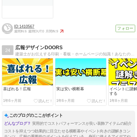
1410567
週間IN:
6
週間OUT:
0
月間IN:
9
広報デザインDOORS
24
建築士がお伝えする印刷・看板・ホームページの知識！あなたのお店で役立つあっと驚く裏技もご紹介
喜ばれる！広報
実は安い横断幕
イベントに謎
する
1年6ヶ月前
1年6ヶ月前
1年8ヶ月前
このブログのここがポイント
実用的でコストパフォーマンスが良い装飾アイテムの紹介
コストを抑えつつ効果的に目立たせる横断幕やイベント向きの謎解きコン
テンツ、広報の重要性のポイントを伝えている。身近に使えるアイデアや