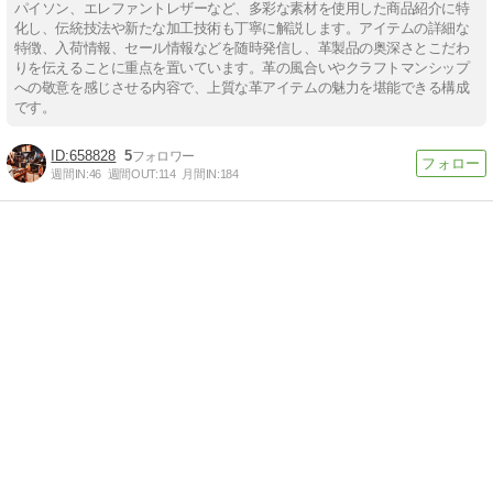
パイソン、エレファントレザーなど、多彩な素材を使用した商品紹介に特
化し、伝統技法や新たな加工技術も丁寧に解説します。アイテムの詳細な
特徴、入荷情報、セール情報などを随時発信し、革製品の奥深さとこだわ
りを伝えることに重点を置いています。革の風合いやクラフトマンシップ
への敬意を感じさせる内容で、上質な革アイテムの魅力を堪能できる構成
です。
658828
5
週間IN:
46
週間OUT:
114
月間IN:
184