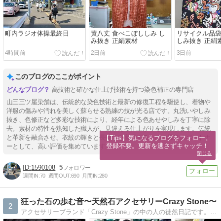
町内ラジオ体操最終日
黄八丈 食べこぼししみ し
リサイクル品袋
み抜き 正絹素材
しみ抜き 正絹
4時間前
2日前
3日前
このブログのここがポイント
高技術と確かな仕上げ技術を持つ染色補正の専門店
山三三ツ屋染舗は、伝統的な染色技術と最新の修復工程を駆使し、着物や
洋服の傷みや汚れを美しく蘇らせる熟練の技が光る店です。丸洗いやしみ
抜き、色修正など多彩な技術により、経年による色あせやしみを丁寧に除
去。素材の特性を熟知した職人が、見違える仕上がりを実現します。伝統
と革新を融合させ、衣紋の輝きと長持ちを実現するための最良のパートナ
【Tips】気になるブログをフォロー。

登録不要。更新を逃さずキャッチ！
ーとして、高い評価を集めています。
閉じる
1590108
5
週間IN:
70
週間OUT:
690
月間IN:
280
狂った石の歩む音〜天然石アクセサリーCrazy Stone〜
2
アクセサリーブランド「Crazy Stone」の中の人の徒然日記です。製作やウェブショップの色々をお伝えできればと思います。