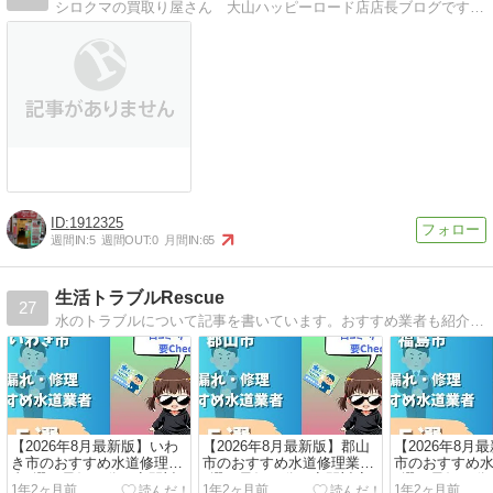
シロクマの買取り屋さん 大山ハッピーロード店店長ブログです！！買取品のご紹介以外に、地域の情報や店長の趣味についてなど、いろんなネタを記事にしています(^^）
1912325
週間IN:
5
週間OUT:
0
月間IN:
65
生活トラブルRescue
27
水のトラブルについて記事を書いています。おすすめ業者も紹介していますので、ご参考までにどうぞ。
【2026年8月最新版】いわ
【2026年8月最新版】郡山
【2026年8月
き市のおすすめ水道修理業
市のおすすめ水道修理業者
市のおすすめ
者4選！最短20分＆夜間対
4選！最短20分＆夜間対応
4選！最短20
1年2ヶ月前
1年2ヶ月前
1年2ヶ月前