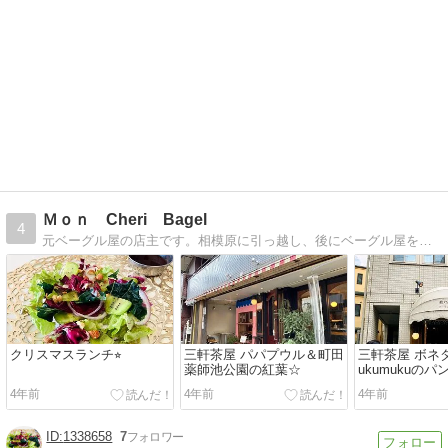
Ｍｏｎ Cheri Bagel
4
元ベーグル屋の店主です。相模原に引っ越し、後にベーグル屋をオープンする予定！
クリスマスランチ⭐︎
三軒茶屋 パパプウル＆町田
三軒茶屋 ボネ
薬師池公園の紅葉☆
ukumukuのパ
4年前
4年前
4年前
1338658
7