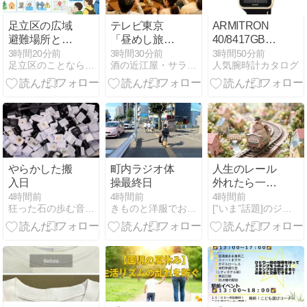
足立区の広域
テレビ東京
ARMITRON
避難場所と避
「昼めし旅」
40/8417GBK
難所はどう違
で野田市
海外限定メン
3時間20分前
3時間30分前
3時間50分前
足立区のことなら『あだちリンク』
酒の近江屋・サラダ館・ハートランド通販のとほほ日記！
人気腕時計カタログ
う？水害・地
が・・・醤油
ズ腕時計の魅
震別の選び方
アイスと醤油
力
と3つの施設
ロールケーキ
も！！
やらかした搬
町内ラジオ体
人生のレール
入日
操最終日
外れたら一瞬
で人生終わっ
4時間前
4時間前
4時間前
狂った石の歩む音〜天然石アクセサリーCrazy Stone〜
きものと洋服でお困りのあなたへ!!
[”いま”話題]のジャンル速報スペシャルまとめ
た！