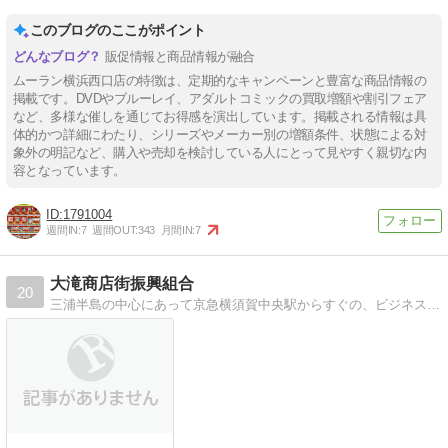
このブログのここがポイント
販促情報と商品情報が融合
ムーラン横浜西口店の特徴は、定期的なキャンペーンと豊富な商品情報の
掲載です。DVDやブルーレイ、アダルトコミックの買取増額や割引フェア
など、多様な催しを通じてお得感を演出しています。掲載される情報は具
体的かつ詳細にわたり、シリーズやメーカー別の増額条件、状態による対
象外の明記など、購入や売却を検討している人にとって見やすく親切な内
容となっています。
1791004
週間IN:
7
週間OUT:
343
月間IN:
7
大滝商店街振興組合
20
三浦半島の中心にあって京急横須賀中央駅からすぐの、ビジネスと商業の中心地。 東京湾唯一の自然島・猿島への乗り場にも近い。 米軍基地や、ドブ板通りに隣接していて…