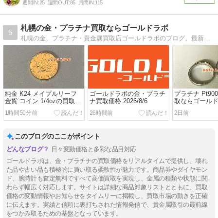
週間IN:
25
週間OUT:
85
月間IN:
115
札幌の金・プラチナ買取ならゴールドラボ
5
札幌の金、プラチナ・貴金属買取店ゴールドラボのブログ。最新の金・プラチナの買取価格、貴金属相場情報を主に更新しております。
純金 K24 メイプルリーフ
ゴールドラボの金・プラチ
プラチナ Pt90
金貨 コイン 1/4ozの買取な
ナ買取価格 2026/8/6
取ならゴール
らゴールドラボ
1時間50分前
26時間前
2日前
このブログのここがポイント
日々変動価格と多彩な品目対応
ゴールドラボは、金・プラチナの買取価格をリアルタイムで提供し、壊れ
た品や古い品も積極的に買い取る柔軟性が魅力です。商品券やダイヤモン
ド、腕時計も査定無料ですべて高価買取を実現し、金属の種類や状態に関
わらず幅広く対応します。サイトは詳細な商品対象リストとともに、買取
価格の変動情報やお知らせをタイムリーに掲載し、買取市場の動きを正確
に伝えます。実績と信頼に裏打ちされた情報発信で、貴金属取引の最前線
をつかみ取るための基盤となっています。