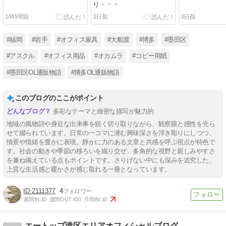
り・・・
14時間前
3日前
3日前
#福岡
#岩手
#オフィス家具
#大船渡
#博多
#墨田区
#アスクル
#オフィス用品
#オカムラ
#コピー用紙
#墨田区OL通販物語
#博多OL通販物語
このブログのここがポイント
多彩なテーマと緻密な描写が魅力的
地域の風物詩や身近な出来事を鋭く切り取りながら、観察眼と感性を光ら
せて綴られています。日常の一コマに潜む興味深さを浮き彫りにしつつ、
情景や情緒を豊かに表現。静かに力のある文章と共感を呼ぶ視点が特色で
す。社会の動きや季節の移ろいを織り交ぜ、多角的な視野と親しみやすさ
を兼ね備えている点もポイントです。さりげない中にも深みを追究した、
上質な生活感と暖かさが感じ取れる一冊となっています。
2111377
4
週間IN:
10
週間OUT:
430
月間IN:
10
エートップ港区エリアオフィシャルブログ