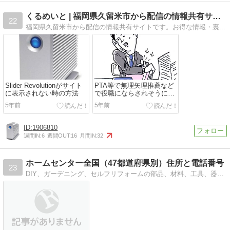
くるめいと | 福岡県久留米市から配信の情報共有サイトです。
22
福岡県久留米市から配信の情報共有サイトです。お得な情報・裏技などが掲載中です。
Slider Revolutionがサイト
PTA等で無理矢理推薦など
に表示されない時の方法
で役職にならされそうにな
ったら準備するテンプレー
5年前
5年前
ト
1906810
週間IN:
6
週間OUT:
16
月間IN:
32
ホームセンター全国（47都道府県別）住所と電話番号
23
DIY、ガーデニング、セルフリフォームの部品、材料、工具、器具をお探しのあなたへ