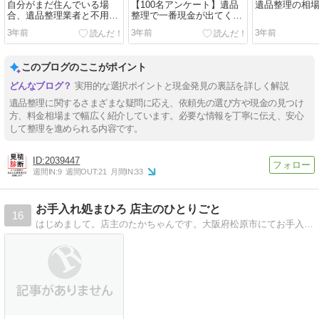
自分がまだ住んでいる場
【100名アンケート】遺品
遺品整理の相
合、遺品整理業者と不用品
整理で一番現金が出てくる
回収業者、どちらが最適な
所は〇〇です！
3年前
3年前
3年前
選択なのか？
このブログのここがポイント
実用的な選択ポイントと現金発見の裏話を詳しく解説
遺品整理に関するさまざまな疑問に応え、依頼先の選び方や現金の見つけ
方、料金相場まで幅広く紹介しています。必要な情報を丁寧に伝え、安心
して整理を進められる内容です。
2039447
週間IN:
9
週間OUT:
21
月間IN:
33
お手入れ処まひろ 店主のひとりごと
16
はじめまして。店主のたかちゃんです。大阪府松原市にてお手入れ処まひろを営んでいます。日々の生活、仕事、家族の話、育児の話、日々の何気ない事などを綴って参ります。