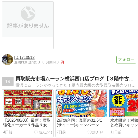
1710512
週間IN:
8
週間OUT:
8
月間IN:
8
買取販売市場ムーラン横浜西口店ブログ【３階中古フロア】
19
横浜にムーランがやってきた！県内最大級の大型買取＆販売ＳＨＯＰです！ 研磨サービスも開始！買取時は傷減額無し！最強のメディアショップ横浜に有り！
【2026/08/03】最新！買取
2店舗合同！真夏の31.5℃
水木限定！対
強化メーカー＆作品＆女優
(サイコー)キャンペーン開
とめ買いキャ
一覧♪
催！
催！
4日前
7日前
11日前