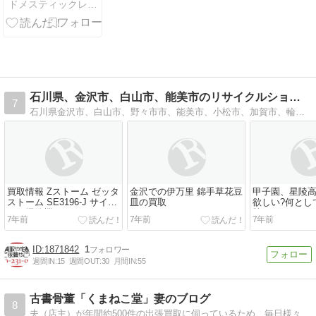
ドメスティックレザーバッグ・ウォレット専門店Vertigo
セール開催！
定価のバッグ
＆財布がレジ
にて11%OFF
になります！
（2026年8月8
日～8月16日
石川県、金沢市、白山市、能美市のリサイクルショップ、ブラン…
7
まで）
石川県金沢市、白山市、野々市市、能美市、小松市、加賀市、輪島市、七尾市、能登方面、富山県、福井県の出張買取、その他のお電話でのお問合せは上記いずれかをクリック…
買取情報 Zストーム ゼッタ
金沢での伊万里 錦手草花豆
甲子園、星陵
ストーム SE3196-J サイク
皿の買取
欲しい?何とし
ロン掃除機1
勝！
7年前
7年前
7年前
1871842
1
週間IN:
15
週間OUT:
30
月間IN:
55
古書骨董「くまねこ堂」妻のブログ
8
夫（店主）が年間約500件の出張買取に伺っているため、毎日様々な商品がやってきて倉庫はいつも満杯状態！骨董と本、動物や子育てのことなど綴っていきます。