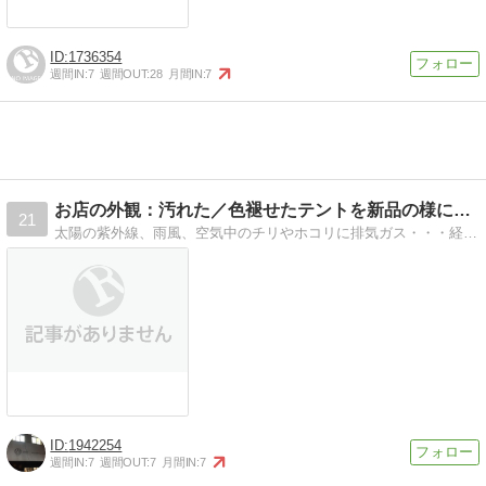
1736354
週間IN:
7
週間OUT:
28
月間IN:
7
お店の外観：汚れた／色褪せたテントを新品の様に復活させる方法
21
太陽の紫外線、雨風、空気中のチリやホコリに排気ガス・・・経年劣化したみすぼらしい店舗のテントを、めちゃくちゃキレイにするコスパ最高のサービスを提供中
1942254
週間IN:
7
週間OUT:
7
月間IN:
7