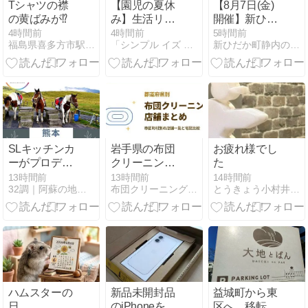
Tシャツの襟
【園児の夏休
【8月7日(金)
の黄ばみが⁉️
み】生活リズ
開催】新ひだ
ムの乱れを防
か七夕祭りの
4時間前
4時間前
5時間前
福島県喜多方市駅前の洗濯屋 いつもまっ白 あべクリーニング
「シンプル イズ ベスト」を役立つ情報をご紹介します！
新ひだか町静内のヘアーサロンニギシ ２代目店主のつぶやき
ぐ！｜ヒント
ご案内！子ど
と家庭ででき
も遊びコーナ
る具体的な工
ーや盆踊りも
夫とは？
開催されます
SLキッチンカ
岩手県の布団
お疲れ様でし
ーがプロデュ
クリーニング
た
ースのお店
おすすめ｜市
13時間前
13時間前
14時間前
32調｜阿蘇の地域ブログ
布団クリーニング近くのおすすめcom
とうきょう小村井村通信
【居心地処 間
区町村別の店
AWAI】
舗一覧と宅配
比較
ハムスターの
新品未開封品
益城町から東
日
のiPhoneを現
区へ。移転し