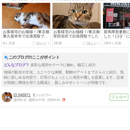
お客様宅のお猫様！/東京都
お客様宅のお猫様！/東京都
群馬県吾妻郡
東久留米市で出張買取でし
世田谷区で出張買取でした
した！(３)/「
た
忍者道具は圧
8ヶ月前
1年前
1年6ヶ月前
このブログのここがポイント
多彩な場所やテーマに触れ、幅広く紹介
地域の観光や文化、ユニークな体験、動物やアートまでさらりと紹介。気
軽に楽しめる内容で、日常のちょっとした発見や癒しを提案します。読者
が気軽に興味を持てる構成と、親しみやすいトーンが特徴です。
848971
1
週間IN:
10
週間OUT:
60
月間IN:
40