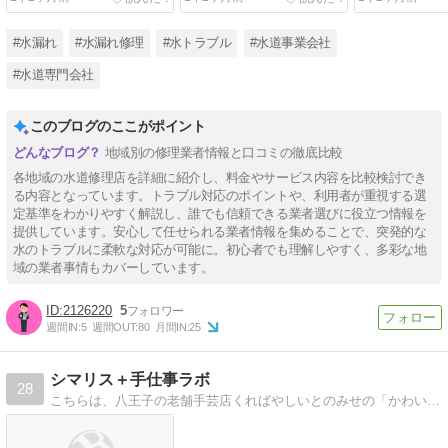
応もOK！
もOK！
もOK！
#水漏れ
#水漏れ修理
#水トラブル
#水道事業会社
#水道専門会社
このブログのここがポイント
地域別の修理業者情報と口コミの徹底比較
各地域の水道修理店を詳細に紹介し、料金やサービス内容を比較検討でき
る内容となっています。トラブル対応のポイントや、利用者が重視する選
定基準をわかりやすく解説し、誰でも信頼できる業者選びに役立つ情報を
提供しています。安心して任せられる業者情報を集めることで、突発的な
水のトラブルに柔軟な対応が可能に。初心者でも理解しやすく、多彩な地
域の業者事情もカバーしています。
2126220
5
週間IN:
5
週間OUT:
80
月間IN:
25
シマリス＋手仕事ラボ
28
こちらは、八王子の老舗手芸店くればやしいとのみせの「かわいいもの研究所」になります。紅林糸の店は、女性4人の小さなお店です。みんな可愛いものが大好き！