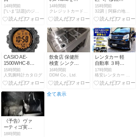
金化するに
た人気のパン
14時間前
14時間前
15時間前
[”いま”話題]のジャンル速報スペシャルまとめ
クレジットカード現金化ガイド
32調｜阿蘇の地域ブログ
は？
屋さん「大地
とぱん」
CASIO AE-
飲食店 保健所
レンタカー 軽
1500WHC-8A
検査 シンクの
自動車 ３時間
の多機能デジ
基準
1078円 新たな
15時間前
16時間前
17時間前
人気腕時計カタログ
DDM Co., Ltd.
格安レンタカー 大阪 激安3時間980円！ テラモレンタカー
タル腕時計レ
お車仕入れま
ビュー
した。ご予約
は公式ライン
より！
全て表示
《予告》ヴァ
ーティゴ実店
舗限定・お盆
18時間前