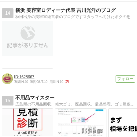
横浜 美容室ロディーナ代表 吉川光洋のブログ
14
秋田出身の美容室経営者のブログですスタッフへ向けたボクの思い、美容室経営、販促の事を発信中！目指せ「秋田の星！！」
1628667
週間IN:
10
週間OUT:
10
月間IN:
10
不用品マイスター
15
広島県の不用品回収、粗大ゴミ、廃品回収、遺品整理、ゴミ屋敷清掃の業者 口コミや評判をお届けするポータルサイトです