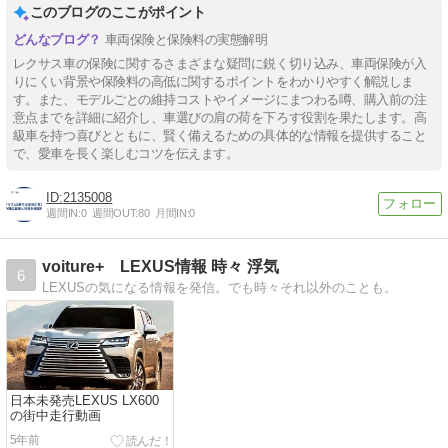
このブログのここがポイント
車両保険と保険料の実態解明
レクサス車の保険に関するさまざまな疑問に鋭く切り込み、車両保険が入
りにくい背景や保険料の高低に関するポイントをわかりやすく解説しま
す。また、モデルごとの維持コストやイメージにまつわる噂、購入前の注
意点までを詳細に紹介し、車選びの肩の荷を下ろす役割を果たします。高
級車を持つ喜びとともに、賢く備えるための具体的な情報を提供すること
で、愛車を長く楽しむコツを伝えます。
2135008
週間IN:
0
週間OUT:
80
月間IN:
0
voiture+ LEXUS情報 時々 浮気
6
LEXUSの気になる情報を発信。でも時々それ以外のことも。
日本未発売LEXUS LX600
の街中走行動画
5年前