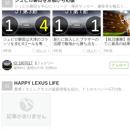
ジュビロ磐田を京都から応援
10
ジュビロ磐田を中心にＪリーグ・海外サッカー、趣味等を幅広くお届け
ジュビロ磐田は大津のゴラ
新たに加入したブラザーの
【祝J2優勝】
ッソを含む4ゴールを奪い
活躍で敵地から勝ち点を持
てに最高の結
アウェイで今季初勝利を手
ち帰ることに成功する
た
4年前
4年前
5年前
にする！
1907617
1
週間IN:
0
週間OUT:
33
月間IN:
0
HAPPY LEXUS LIFE
11
愛車ＩＳとレクサスの最新情報を紹介。Ｆ１やスーパーGTの情報も紹介しています。