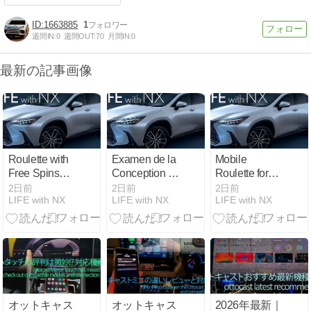
1663885
1
週間IN:
0
週間OUT:
70
月間IN:
0
最新の記事画像
Roulette with
Examen de la
Mobile
Free Spins
Conception et
Roulette for
USA Low
de l’Utilisabilité
Android UK
2日前
2日前
2日前
LIFE with NX
LIFE with NX
LIFE with NX
Volatility: An
du Site Web
Fast:
Expert Review
VipLuck
Everything
Casino
You Need to
Know
オットキャス
オットキャス
2026年最新｜