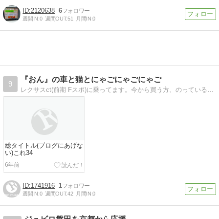
2120638
6
週間IN:
0
週間OUT:
51
月間IN:
0
『おん』の車と猫とにゃごにゃごにゃご
9
レクサスct(前期 Fスポ)に乗ってます。今から買う方、のっている方のためになればなって色々書いていきたいです。名古屋人なので東海の行ったとこやグルメも書けたら
総タイトル(ブログにあげな
い)これ34
6年前
1741916
1
週間IN:
0
週間OUT:
42
月間IN:
0