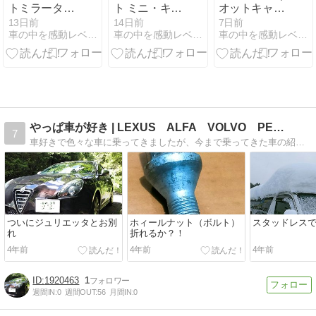
トミラータッ
ト ミニ・キュ
オットキャス
チの評判は!?
ーブ等の違い
トおすすめど
13日前
14日前
7日前
車の中を感動レベルの高音質オーディオ空間に・・・
車の中を感動レベルの高音質オーディオ空間に・・・
車の中を感動レベルの高音質オーディオ空間に・・・
対応機種と接
5項目と評
れがいいか比
続を検証
判・対応車種
較ランキング
やっぱ車が好き | LEXUS ALFA VOLVO PE…
7
車好きで色々な車に乗ってきましたが、今まで乗ってきた車の紹介と、現在乗っているレクサスとアルファロメオを中心に発信していきます。
ついにジュリエッタとお別
ホィールナット（ボルト）
スタッドレス
れ
折れるか？！
4年前
4年前
4年前
1920463
1
週間IN:
0
週間OUT:
56
月間IN:
0