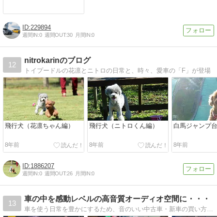
229894
週間IN:
0
週間OUT:
30
月間IN:
0
nitrokarinのブログ
12
トイプードルの花凛とニトロの日常と、時々、愛車の「F」が登場
飛行犬（花凛ちゃん編）
飛行犬（ニトロくん編）
白馬ジャンプ
8年前
8年前
8年前
1886207
週間IN:
0
週間OUT:
26
月間IN:
0
車の中を感動レベルの高音質オーディオ空間に・・・
13
車を使う日常を豊かにするため、音のいい中古車・新車の買い方やカーナビ・カーオーディオの音質向上方法を紹介。私自身所有のレクサス・マークレビンソンのレビュー。