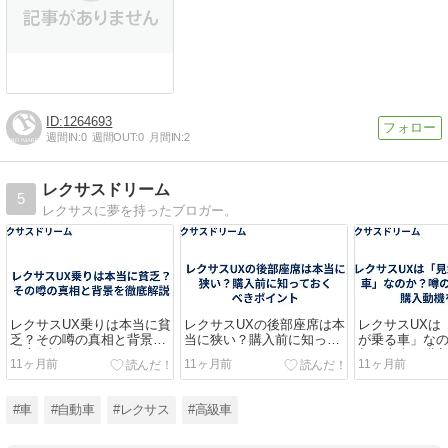
1264693
週間IN:
0
週間OUT:
0
月間IN:
2
レクサスドリーム
5
レクサスに夢を持ったブロガー。
レクサスUX乗りは本当に貧
レクサスUXの後部座席は本
レクサスUXは
乏？その噂の真相と背景を
当に狭い？購入前に知って
が乗る車」な
徹底解説
おくべきポイント
相と本当の購
11ヶ月前
11ヶ月前
11ヶ月前
#車
#自動車
#レクサス
#高級車