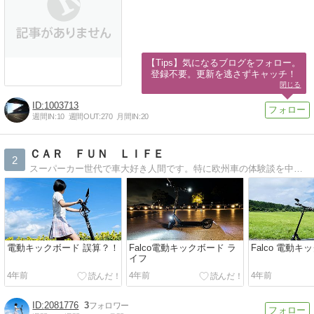
【Tips】気になるブログをフォロー。

登録不要。更新を逃さずキャッチ！
閉じる
1003713
週間IN:
10
週間OUT:
270
月間IN:
20
ＣＡＲ ＦＵＮ ＬＩＦＥ
2
スーパーカー世代で車大好き人間です。特に欧州車の体験談を中心に車遍歴やカブリオレ・スパイダーの楽しさや車を車の洗車談など紹介していきます。
電動キックボード 誤算？！
Falco電動キックボード ラ
Falco 電動キ
イフ
4年前
4年前
4年前
2081776
3