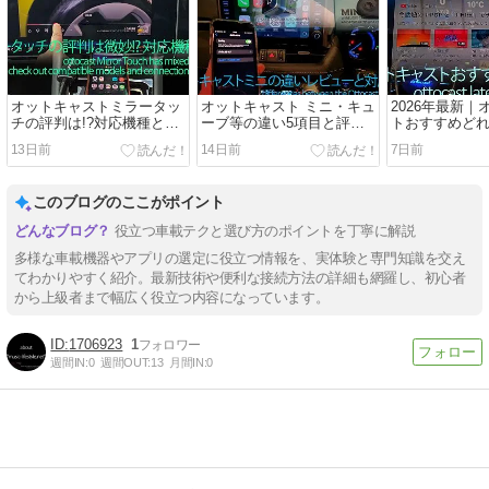
オットキャストミラータッ
オットキャスト ミニ・キュ
2026年最新
チの評判は!?対応機種と接
ーブ等の違い5項目と評
トおすすめど
続を検証
判・対応車種
較ランキング
13日前
14日前
7日前
このブログのここがポイント
役立つ車載テクと選び方のポイントを丁寧に解説
多様な車載機器やアプリの選定に役立つ情報を、実体験と専門知識を交え
てわかりやすく紹介。最新技術や便利な接続方法の詳細も網羅し、初心者
から上級者まで幅広く役立つ内容になっています。
1706923
1
週間IN:
0
週間OUT:
13
月間IN:
0