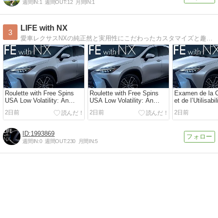
週間IN:
1
週間OUT:
12
月間IN:
1
LIFE with NX
3
愛車レクサスNXの純正然と実用性にこだわったカスタマイズと趣味のブログ。
Roulette with Free Spins
Roulette with Free Spins
Examen de la 
USA Low Volatility: An
USA Low Volatility: An
et de l’Utilisabi
Expert Review
Expert Review
Web VipLuck C
2日前
2日前
2日前
1993869
週間IN:
0
週間OUT:
230
月間IN:
5