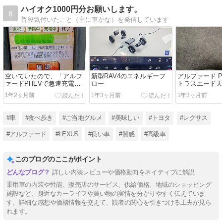
ハイオク1000円分お願いします。
8
普段気付いたこと（主に車かな）を発信しています
空いていたので、「アルフ
新型RAV4のエネルギーフ
アルファード P
ァードPHEVで急速充電」
ロー
トラスエード
をしてみた
1年2ヶ月前
1年3ヶ月前
1年3ヶ月前
#車
#食べ歩き
#ご当地グルメ
#美味しい
#トヨタ
#レクサス
#アルファード
#LEXUS
#良い車
#質感
#高級車
このブログのここがポイント
詳しい内装レビューや価格動向をネイティブに解説
乗用車の内装や性能、販売店のサービス、供給価格、地域のショッピング
施設など、身近なカーライフや買い物の実情を分かりやすく伝えていま
す。詳細な感想や価格情報を交えて、読者の関心を引きつける工夫が見ら
れます。