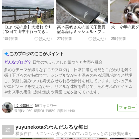
【山中湖の旅】犬連れで１
髙木美帆さんの国民栄誉賞
犬、今年の夏
泊2日で山中湖行ってきま
記念品はミッシェル・ブラ
した 目次編
ス！わが家にも同じ包丁が
10時間前
27時間前
35時間前
あった件
このブログのここがポイント
日常のちょっとした気づきと考察を融合
多彩なテーマが織りなすこのブログは、日常に潜む発見とこだわりを鋭く
掘り下げるのが特徴です。シンプルながらも深みのある話題が次々と登場
し、気軽に読みつつも考えさせられる仕掛けを施しています。ビジュアル
やエピソードを交えながら、リアルな体験を通じて、それぞれのアイテム
や出来事の裏側に潜む魅力や意図に光を当てています。
830602
56
週間IN:
1030
週間OUT:
8530
月間IN:
4440
yuyunekotaのわんだふるな毎日
20
横浜在住、カニンヘンダックスのマハロちゃんとのお散歩記事が中心です。グルメ記事もあるかな（*^_^*）