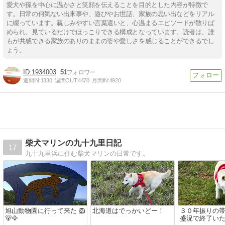
愛犬や孫を中心に温かさと笑顔を伝えることを目的とした内容が特徴で
す。日常の何気ない出来事や、遊びやお世話、家族の思い出などをリアル
に綴っています。親しみやすい言葉遣いと、心温まるエピソードが散りば
められ、見ているだけでほっこりできる構成となっています。読者は、誰
もが共感できる家族のありのままの姿や愛しさを感じることができるでし
ょう。
1934003
51
週間IN:
1330
週間OUT:
4470
月間IN:
4920
柴犬マリンの九十九里日記
17
九十九里浜に住む柴犬マリンの日常です。
旭山動物園に行って来た 🦁
北海道はでっかいどー！
３０年振りの
🐻🦅
盛況で終了いた