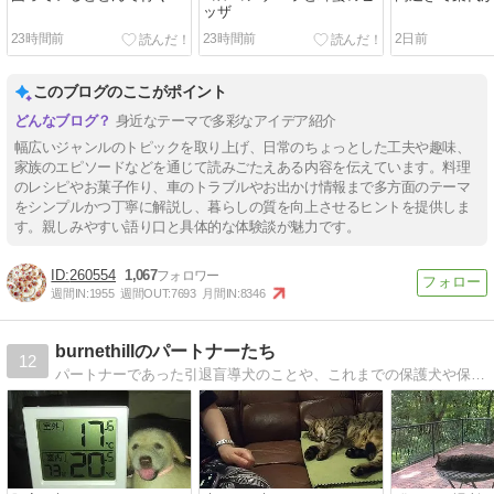
ッザ
23時間前
23時間前
2日前
このブログのここがポイント
身近なテーマで多彩なアイデア紹介
幅広いジャンルのトピックを取り上げ、日常のちょっとした工夫や趣味、
家族のエピソードなどを通じて読みごたえある内容を伝えています。料理
のレシピやお菓子作り、車のトラブルやお出かけ情報まで多方面のテーマ
をシンプルかつ丁寧に解説し、暮らしの質を向上させるヒントを提供しま
す。親しみやすい語り口と具体的な体験談が魅力です。
260554
1,067
週間IN:
1955
週間OUT:
7693
月間IN:
8346
burnethillのパートナーたち
12
パートナーであった引退盲導犬のことや、これまでの保護犬や保護猫達の想い出、ゲストWANのこと。経営している宿B＆Bのことや、八ヶ岳南麓の自然のこと、車のこと等々。