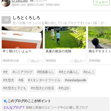
1801380
59
週間IN:
1440
週間OUT:
1800
月間IN:
6960
しろとくろしろ
16
犬バカ孫バカっぷりを曝け出しているブログです(〃ω〃)岳：がっくん6歳 風：ふぅ9ヶ月 雷：らい9ヶ月お空組/くぅさん2022.2.10(14歳11ヶ月) りっくん2022.7.16(13歳9ヶ月)
早く開けたいよぉ〜
真夏の散歩の危険
梅を干すタイ
2時間30分前
5時間前
25時間前
#犬
#シニアブログ
#田舎暮らし
#犬との暮らし
#わんこ
#大型犬
#孫
#スタンダードプードル
#standardpoodle
#大型犬と子ども
#大型犬との生活
#犬ばか
このブログのここがポイント
動物と家族のエピソード中心の癒し系ブログ