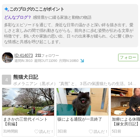
このブログのここがポイント
感情豊かに綴る家族と動物の物語
多彩なエピソードを通じて、身近な日常の温かさと深い絆を描き出す。愛
しさと哀しみの間で揺れ動きながらも、前向きに歩む姿勢が伝わる文章が
特徴です。飼い犬や家族の思い出、日々の出来事が綴られ、心に響く静か
な情感と共感を呼び起こします。
414073
211
週間IN:
3910
週間OUT:
11090
月間IN:
16860
熊猫犬日記
4
ポメラニアン（黒ポメ） “真熊” と、３匹の保護猫たちの生活。14歳で旅立ったアライグマ “千寿” との思い出も。
まさかの三世代イベント
咳による通院が一旦終了
加療による休
【前編】
【嫁女房日記
31時間前
3日前
5日前