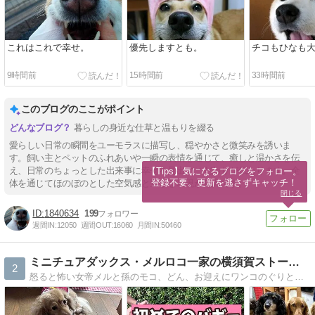
これはこれで幸せ。
優先しますとも。
チコもひなも
9時間前
15時間前
33時間前
このブログのここがポイント
暮らしの身近な仕草と温もりを綴る
愛らしい日常の瞬間をユーモラスに描写し、穏やかさと微笑みを誘いま
す。飼い主とペットのふれあいや一瞬の表情を通じて、癒しと温かさを伝
え、日常のちょっとした出来事に幸せを見出すこだわりが伝わります。全
【Tips】気になるブログをフォロー。

登録不要。更新を逃さずキャッチ！
体を通じてほのぼのとした空気感と豊かな表現が魅力です。
閉じる
1840634
199
週間IN:
12050
週間OUT:
16060
月間IN:
50460
ミニチュアダックス・メルロコ一家の横須賀ストーリー
2
怒ると怖い女帝メルと孫のモコ、どん、お迎えにワンコのぐりとコロ。賑やかな５わんこの風景です。