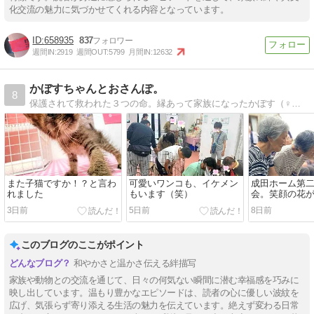
化交流の魅力に気づかせてくれる内容となっています。
658935
837
週間IN:
2919
週間OUT:
5799
月間IN:
12632
かぼすちゃんとおさんぽ。
8
保護されて救われた３つの命。縁あって家族になったかぼす（♀柴犬）つつじ（♀猫）ぎんなん（♂猫）のほのぼの生活。写真集発売中です！
また子猫ですか！？と言わ
可愛いワンコも、イケメン
成田ホーム第
れました
もいます（笑）
会。笑顔の花
きました。
3日前
5日前
8日前
このブログのここがポイント
和やかさと温かさ伝える絆描写
家族や動物との交流を通じて、日々の何気ない瞬間に潜む幸福感を巧みに
映し出しています。温もり豊かなエピソードは、読者の心に優しい波紋を
広げ、気張らず寄り添える生活の魅力を伝えています。絶えず変わる日常