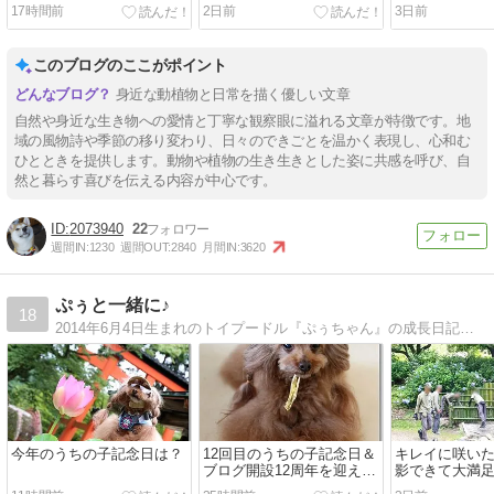
17時間前
2日前
3日前
このブログのここがポイント
身近な動植物と日常を描く優しい文章
自然や身近な生き物への愛情と丁寧な観察眼に溢れる文章が特徴です。地
域の風物詩や季節の移り変わり、日々のできごとを温かく表現し、心和む
ひとときを提供します。動物や植物の生き生きとした姿に共感を呼び、自
然と暮らす喜びを伝える内容が中心です。
2073940
22
週間IN:
1230
週間OUT:
2840
月間IN:
3620
ぷぅと一緒に♪
18
2014年6月4日生まれのトイプードル『ぷぅちゃん』の成長日記です☆
今年のうちの子記念日は？
12回目のうちの子記念日＆
キレイに咲い
ブログ開設12周年を迎えま
影できて大満足♪
した♪
なって初めて