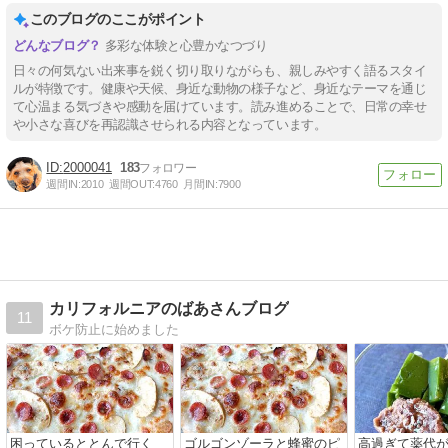
このブログのここがポイント
多彩な体験と心豊かなつづり
日々の何気ない出来事を鋭く切り取りながらも、親しみやすく語るスタイ
ルが特徴です。健康や天候、身近な動物の様子など、身近なテーマを通じ
て心温まる気づきや感動を届けています。読み進めることで、日常の幸せ
や小さな喜びを再認識させられる内容となっています。
2000041
183
週間IN:
2010
週間OUT:
4760
月間IN:
7900
カリフォルニアのばあさんブログ
11
ボケ防止に始めました
困っているととんで行く
ゴルゴンゾーラと蜂蜜のピ
高過ぎて薬代