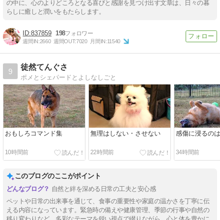
の中に、心のよりどころとなる喜びと感謝を見つけ出す文章は、日々の暮
らしに癒しと潤いをもたらします。
837859
198
週間IN:
2660
週間OUT:
7020
月間IN:
11540
徒然てんぐさ
9
ポメとシェパードとよしなしごと
おもしろコマンド集
無理はしない・させない
感傷に浸るの
10時間前
22時間前
34時間前
このブログのここがポイント
自然と絆を深める日常の工夫と安心感
ペットや日常の出来事を通じて、食事の重要性や家庭の温かさを丁寧に伝
える内容になっています。緊急時の備えや健康管理、季節の行事や自然の
移り変わりなど、多彩なテーマを鋭い視点で綴りながら、心と体を豊かに