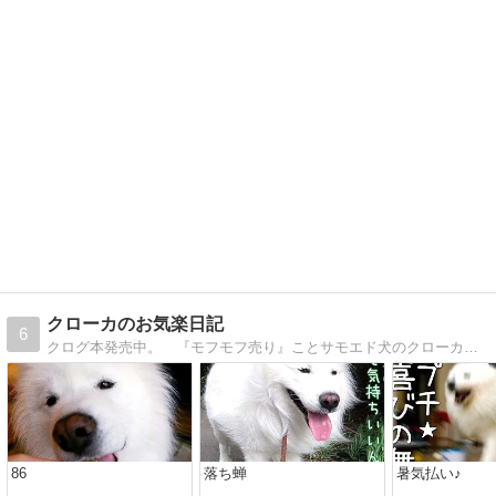
クローカのお気楽日記
6
クログ本発売中。 『モフモフ売り』ことサモエド犬のクローカ。街で出会ったらひとモフしてね、きっといいコトあるんだ！
86
落ち蝉
暑気払い♪