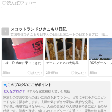
できました！
スコットランドひきこもり日記
7
英国在住ひきこもり日本人の日記北国ニートの日常を貴方に 職を得てもひきこもりの矜持は忘れない、の精神で
いすゞD-Maxに乗ってきた
ゲームフェアの犬鳥馬
2026ゲーム・
2日前
22時間前
3日前
このブログのここがポイント
リアルな家族模様と笑いと感動
家族との交流や文化の違いに焦点をあてつつも、日常に潜む小さなエピソ
ードを鋭く描き出します。夫婦の気まずさや家族の微妙な交流を、ユーモ
アや鋭い表現で綴りながらも、人生の奥深さや人情味を巧みに伝えるのが
特徴です。読者が身近に感じられるエピソードを通じて、家族の絆や異文