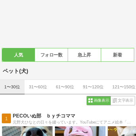
人気
フォロー数
急上昇
新着
ペット(犬)
1〜30位
31〜60位
61〜90位
91〜120位
121〜150位
画像表示
文字表示
PECOいぬ部 ｂｙチコママ
1
元野犬ひなとの日々を綴っています。YouTubeにてアニメ絵本「もしボクたちにしっぽがなかったら」配信中！