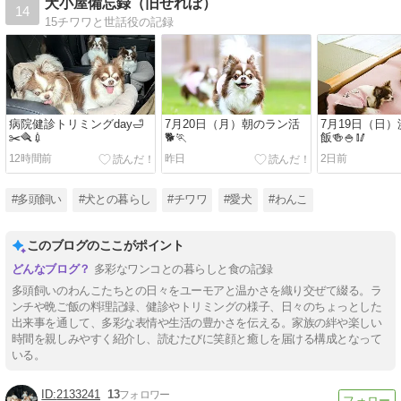
犬小屋備忘録（旧せれぼ）
14
15チワワと世話役の記録
病院健診トリミングday🛁
7月20日（月）朝のラン活
7月19日（日
✂️🪮💉
🐕🏃
飯🍻🍚🥢
12時間前
昨日
2日前
#多頭飼い
#犬との暮らし
#チワワ
#愛犬
#わんこ
このブログのここがポイント
多彩なワンコとの暮らしと食の記録
多頭飼いのわんこたちとの日々をユーモアと温かさを織り交ぜて綴る。ラ
ンチや晩ご飯の料理記録、健診やトリミングの様子、日々のちょっとした
出来事を通して、多彩な表情や生活の豊かさを伝える。家族の絆や楽しい
時間を親しみやすく紹介し、読むたびに笑顔と癒しを届ける構成となって
いる。
2133241
13