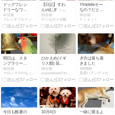
ドッグフレン
【日記】すわ
Y!mobileそー
ドリーなワイ
んvsむぎ ：嬉
なの？だとし
ンバー
しいことです
たらめちゃ嬉
47分前
53分前
55分前
フレンチブルドッグ Theo（テオ）とmaruのつれづれ日記
やくものメモ帳
Ｆｒａｊｉ
しい&&
明日は、スタ
ひかえめ(イギ
夕方は落ち着
ンプラリー36
リス館) 花と
きました
駅コースラス
器のハーモニ
55分前
58分前
1時間前
マロンママのもっとちょこっと
yuyunekotaのわんだふるな毎日
見習いアンディの奮闘記
トへ
ー2026-7(⋈◍
＞◡＜◍)。
✧♡
今日も酷暑の
10月4日
一緒に寝るよ