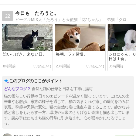
今日も たろうと。
22
ビーグルMIX犬「たろう」と天使猫「花*ちゃん」、弟猫「クロにゃん」、妹猫「Chai」、末っ子猫「月ちゃん」そしてお外のお母さん猫との楽しい毎日。
誰いっぴき、来ない日。
毎朝、ラテ習慣。
シロにゃん、
日は１食。
8時間前
23時間前
35時間前
このブログのここがポイント
自然な猫の仕草と日常を丁寧に描写
猫の愛らしい行動や日々のエピソードを温かく綴っています。ごはんの出
来事やお散歩、家族の様子を通じて、猫の気まぐれや癒しの瞬間を巧みに
表現。季節や天気の変化、猫の自然な姿に焦点を当てることで、静かな共
感と癒しをもたらす一方、環境や日常のさりげない奇跡も描き出していま
す。読み手はたちまち猫の日常に引き込まれ、心が穏やかになるでしょ
う。