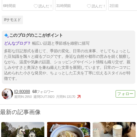
6時間前
31時間前
2日前
#サモエド
このブログのここがポイント
幅広い話題と季節感を緻密に描写
多彩な日記形式を通じて、季節の変化、日常の出来事、そしてちょっとし
た豆知識を飄々と綴るブログです。身近な自然や都市の営みを鋭く観察し
ながら、温度や気象の話題、ショッピングやイベント情報も織り交ぜ、親
しみやすさと奥深さを兼ね備えた文章を展開しています。日常の一コマに
込められた小さな発見や、ちょっとした工夫を丁寧に伝えるスタイルが特
徴です。
80088
68
週間IN:
2950
週間OUT:
3920
月間IN:
13170
最新の記事画像