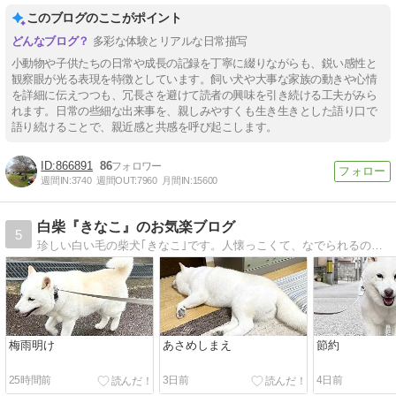
このブログのここがポイント
多彩な体験とリアルな日常描写
小動物や子供たちの日常や成長の記録を丁寧に綴りながらも、鋭い感性と
観察眼が光る表現を特徴としています。飼い犬や大事な家族の動きや心情
を詳細に伝えつつも、冗長さを避けて読者の興味を引き続ける工夫がみら
れます。日常の些細な出来事を、親しみやすくも生き生きとした語り口で
語り続けることで、親近感と共感を呼び起こします。
866891
86
週間IN:
3740
週間OUT:
7960
月間IN:
15600
白柴『きなこ』のお気楽ブログ
5
珍しい白い毛の柴犬｢きなこ｣です。人懐っこくて、なでられるのが大好き。ワンコにも優しくフレンドリーな柴犬らしくない柴犬です。そんな｢きなこ｣は我家のアイドルです
梅雨明け
あさめしまえ
節約
25時間前
3日前
4日前