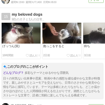
週間IN:
1590
週間OUT:
1400
月間IN:
6530
my beloved dogs
15
9匹の犬子と3人の日常。
げっつん(笑)
抱っこをすると
待ち
16時間前
2日前
3日前
このブログのここがポイント
多彩なテーマとゆるやかな雰囲気
日々の何気ない出来事や思索、映画や本の感想を綴る緩やかな文章が特徴
です。親しみやすさとユーモアを交えながら、日常のささやかな発見や心
情を巧みに描写しています。テーマは多岐にわたりながらも、どこか温か
さやほのぼのとした人間模様が伺える仕上がりです。雑然としたながらも
ストレートな文章で、読者に気軽に楽しんでもらえる構成です。