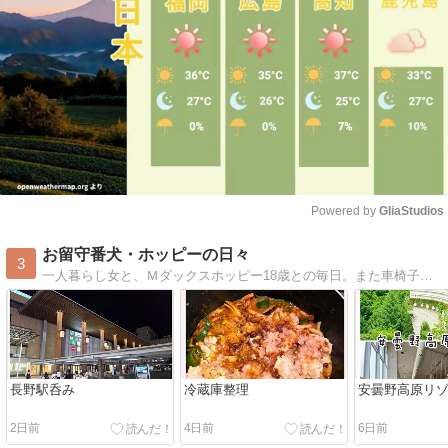
Powered by 
GliaStudios
Mute
お留守番犬・ホッピーの日々
3
一人暮らし女と、Ｍダックスホッピー18歳との毎日。また車椅子生活になったけど元気一杯笑顔てんこ盛りで毎日楽しく過ごしております！
長野駅呑み
冷蔵庫整理
安曇野高原リ
2日前
4日前
6日前