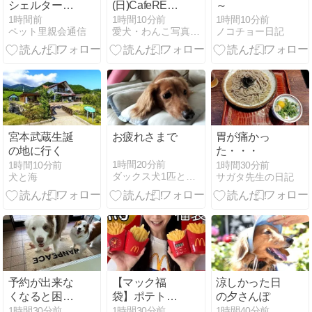
シェルター地
(日)CafeREMY
～
方、、、暑い
不思議の国の
1時間前
1時間10分前
1時間10分前
ペット里親会通信
愛犬・わんこ写真のアニマルアートノーブランド
ノコチョー日記
です。
ハロウィン撮
影会開催決
定！！
宮本武蔵生誕
お疲れさまで
胃が痛かっ
の地に行く
た・・・
1時間20分前
1時間10分前
1時間30分前
ダックス犬1匹とママ、ぐーたらパパのまったり生活
犬と海
サガタ先生の日記
予約が出来な
【マック福
涼しかった日
くなると困る
袋】ポテトグ
の夕さんぽ
よ(^▽^;)
ッズフルコン
1時間30分前
1時間30分前
1時間40分前