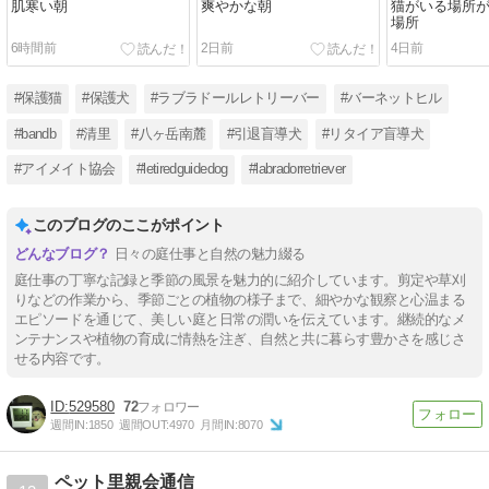
肌寒い朝
爽やかな朝
猫がいる場所
場所
6時間前
2日前
4日前
#保護猫
#保護犬
#ラブラドールレトリーバー
#バーネットヒル
#bandb
#清里
#八ヶ岳南麓
#引退盲導犬
#リタイア盲導犬
#アイメイト協会
#letiredguidedog
#labradorretriever
このブログのここがポイント
日々の庭仕事と自然の魅力綴る
庭仕事の丁寧な記録と季節の風景を魅力的に紹介しています。剪定や草刈
りなどの作業から、季節ごとの植物の様子まで、細やかな観察と心温まる
エピソードを通じて、美しい庭と日常の潤いを伝えています。継続的なメ
ンテナンスや植物の育成に情熱を注ぎ、自然と共に暮らす豊かさを感じさ
せる内容です。
529580
72
週間IN:
1850
週間OUT:
4970
月間IN:
8070
ペット里親会通信