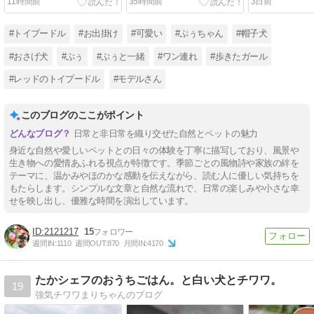
11時間前
35時間前
3日前
～
#トイプードル
#お出掛け
#可愛い
#ぷぅちゃん
#帽子犬
#おさげ犬
#ぷぅ
#ぷぅと一緒
#ワン連れ
#歩きたガール
#レッドのトイプードル
#モデルさん
このブログのここがポイント
日常と非日常を織り交ぜた自然とペットの魅力
身近な自然や愛しいペットとの日々の体験を丁寧に描写しており、風景や
生き物への愛情あふれる視点が特徴です。季節ごとの風物詩や家族の絆を
テーマに、温かみやほのかな感動を伝えながら、読む人に優しい気持ちを
もたらします。シンプルな文章と自然な流れで、日常の楽しみや小さな幸
せを映し出し、優雅な時間を演出しています。
2121217
15
週間IN:
1110
週間OUT:
870
月間IN:
4170
たかシェフのおうちごはん。と白い犬とチワワ。
19
強気チワワまりちゃんのブログ