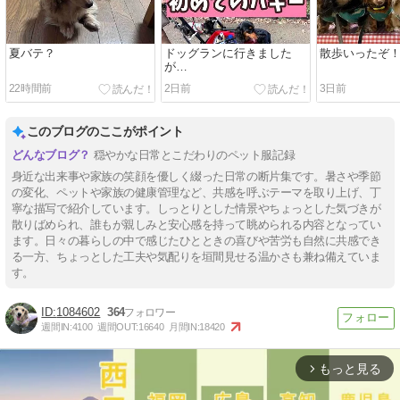
夏バテ？
ドッグランに行きました
散歩いったぞ
が…
22時間前
2日前
3日前
このブログのここがポイント
穏やかな日常とこだわりのペット服記録
身近な出来事や家族の笑顔を優しく綴った日常の断片集です。暑さや季節
の変化、ペットや家族の健康管理など、共感を呼ぶテーマを取り上げ、丁
寧な描写で紹介しています。しっとりとした情景やちょっとした気づきが
散りばめられ、誰もが親しみと安心感を持って眺められる内容となってい
ます。日々の暮らしの中で感じたひとときの喜びや苦労も自然に共感でき
る一方、ちょっとした工夫や気配りを垣間見せる温かさも兼ね備えていま
す。
1084602
364
週間IN:
4100
週間OUT:
16640
月間IN:
18420
もっと見る
arrow_forward_ios