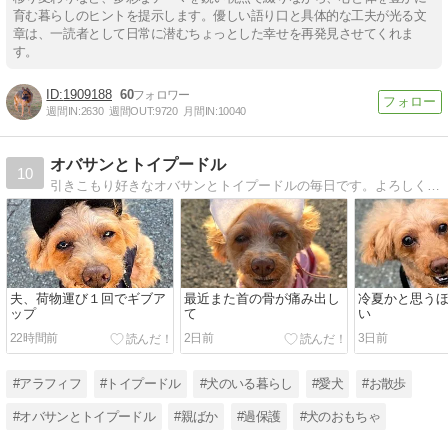
育む暮らしのヒントを提示します。優しい語り口と具体的な工夫が光る文
章は、一読者として日常に潜むちょっとした幸せを再発見させてくれま
す。
1909188
60
週間IN:
2630
週間OUT:
9720
月間IN:
10040
オバサンとトイプードル
10
引きこもり好きなオバサンとトイプードルの毎日です。よろしくお願いします。
夫、荷物運び１回でギブア
最近また首の骨が痛み出し
冷夏かと思う
ップ
て
い
22時間前
2日前
3日前
#アラフィフ
#トイプードル
#犬のいる暮らし
#愛犬
#お散歩
#オバサンとトイプードル
#親ばか
#過保護
#犬のおもちゃ