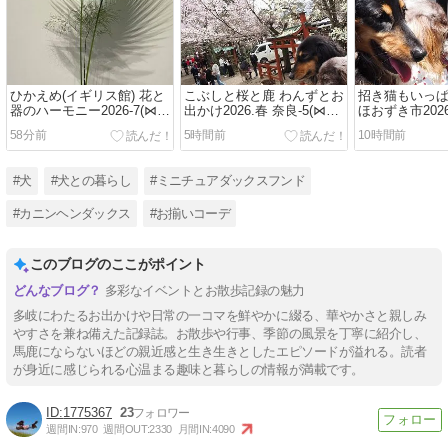
ひかえめ(イギリス館) 花と
こぶしと桜と鹿 わんずとお
招き猫もいっ
器のハーモニー2026-7(⋈◍
出かけ2026.春 奈良-5(⋈◍
ほおずき市2026
＞◡＜◍)。✧♡
＞◡＜◍)。✧♡
＜◍)。✧♡
58分前
5時間前
10時間前
#犬
#犬との暮らし
#ミニチュアダックスフンド
#カニンヘンダックス
#お揃いコーデ
このブログのここがポイント
多彩なイベントとお散歩記録の魅力
多岐にわたるお出かけや日常の一コマを鮮やかに綴る、華やかさと親しみ
やすさを兼ね備えた記録誌。お散歩や行事、季節の風景を丁寧に紹介し、
馬鹿にならないほどの親近感と生き生きとしたエピソードが溢れる。読者
が身近に感じられる心温まる趣味と暮らしの情報が満載です。
1775367
23
週間IN:
970
週間OUT:
2330
月間IN:
4090