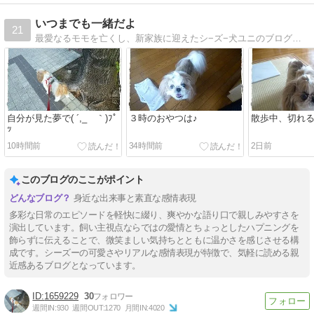
いつまでも一緒だよ
21
最愛なるモモを亡くし、新家族に迎えたシ−ズ−犬ユニのブログです。
自分が見た夢で( ´,_ゝ｀)ﾌﾟ
３時のおやつは♪
散歩中、切れる
ｯ
10時間前
34時間前
2日前
このブログのここがポイント
身近な出来事と素直な感情表現
多彩な日常のエピソードを軽快に綴り、爽やかな語り口で親しみやすさを
演出しています。飼い主視点ならではの愛情とちょっとしたハプニングを
飾らずに伝えることで、微笑ましい気持ちとともに温かさを感じさせる構
成です。シーズーの可愛さやリアルな感情表現が特徴で、気軽に読める親
近感あるブログとなっています。
1659229
30
週間IN:
930
週間OUT:
1270
月間IN:
4020