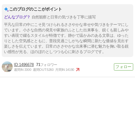
このブログのここがポイント
自然観察と日常の気づきを丁寧に描写
平凡な日常の中にこそ見つけられるささやかな幸せや気づきをテーマにし
ています。小さな自然の発見や家族のふとした出来事を、鋭くも親しみや
すい表現で綴るスタイルが特徴です。静かで温かみのある文章は、ゆった
りとした空気感とともに、普段見過ごしがちな瞬間に新たな価値を見出す
楽しさを伝えています。日常のささやかな出来事に潜む魅力を掬い取る鋭
い感性が光る、ほのぼのとしつつも心に刺さるブログです。
1496678
71
週間IN:
3300
週間OUT:
5260
月間IN:
14190