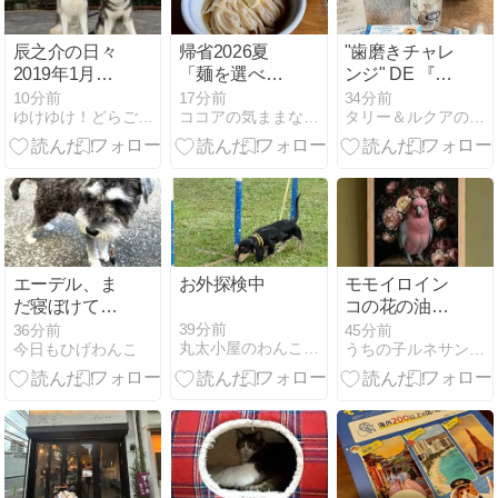
辰之介の日々
帰省2026夏
"歯磨きチャレ
2019年1月
「麺を選べる
ンジ" DE 『お
（家に来て
讃岐うどん
見事ピカピカ
10分前
17分前
34分前
ゆけゆけ！どらごんず
ココアの気ままな日々
タリー＆ルクアのあしあと〜キッキがくれた宝物たち〜
2137日目）
屋」
賞！』受賞✨
エーデル、ま
お外探検中
モモイロイン
だ寝ぼけて
コの花の油絵
る？？
風アート額装
39分前
36分前
45分前
丸太小屋のわんこライフ2
今日もひげわんこ
うちの子ルネサンス公式ブログ
プリントがで
きました！