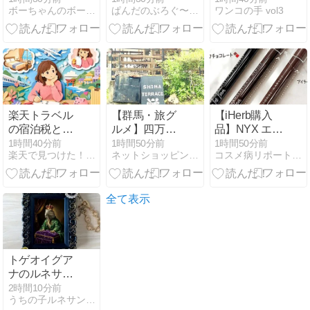
ボーちゃんのボーは何のボー？
ぱんだのぶろぐ〜毎日がプレゼント〜
ワンコの手 vol3
プリート!!
楽天トラベル
【群馬・旅グ
【iHerb購入
の宿泊税と入
ルメ】四万川
品】NYX エピ
湯税は現地払
を眺めて絶品
ックインクア
1時間40分前
1時間50分前
1時間50分前
楽天で見つけた！厳選グッズ
ネットショッピングDE美スタイル
コスメ病リポート・・・ときどきトイプー
いか表示料金
ピザ！「シマ
イライナー ブ
の確認方法
テラス」で大
ラック良すぎ
人なおしゃれ
てリピート
ランチ♩
全て表示
トゲオイグア
ナのルネサン
ス肖像画バッ
2時間10分前
うちの子ルネサンス公式ブログ
グチャームが