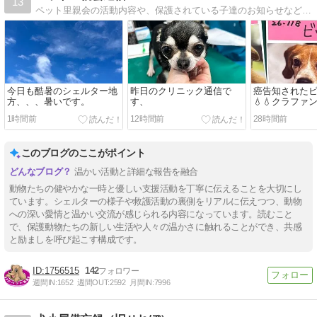
13
ペット里親会の活動内容や、保護されている子達のお知らせなどを里親会代表の上杉が掲載しています。
今日も酷暑のシェルター地
昨日のクリニック通信で
癌告知されたビッ
方、、、暑いです。
す、
💧💧クラファ
よろしくお願
1時間前
12時間前
28時間前
このブログのここがポイント
温かい活動と詳細な報告を融合
動物たちの健やかな一時と優しい支援活動を丁寧に伝えることを大切にし
ています。シェルターの様子や救護活動の裏側をリアルに伝えつつ、動物
への深い愛情と温かい交流が感じられる内容になっています。読むこと
で、保護動物たちの新しい生活や人々の温かさに触れることができ、共感
と励ましを呼び起こす構成です。
1756515
142
週間IN:
1652
週間OUT:
2592
月間IN:
7996