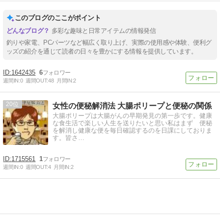
このブログのここがポイント
多彩な趣味と日常アイテムの情報発信
釣りや家電、PCパーツなど幅広く取り上げ、実際の使用感や体験、便利グ
ッズの紹介を通じて読者の日々を豊かにする情報を提供しています。
1642435
6
週間IN:
0
週間OUT:
48
月間IN:
2
20
女性の便秘解消法 大腸ポリープと便秘の関係
大腸ポリープは大腸がんの早期発見の第一歩です。健康
な食生活で楽しい人生を送りたいと思い私はまず 便秘
を解消し健康な便を毎日確認するのを日課にしておりま
す。皆さ…
1715561
1
週間IN:
0
週間OUT:
4
月間IN:
2