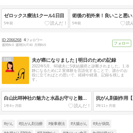
ゼロックス療法1クール1日目
術後の初外来！良いこと悪い
5年前
5年前
2066268
4
週間IN:
0
週間OUT:
40
月間IN:
5
18
夫が癌になりました | 明日のための記録
2022年5月、60歳夫にS状結腸癌と診断されました。1.冷
静になるために2.実体験を言語化することで、誰かのお
役に立てればとの思いで、経緯や経過、記録を残しま
す。
白山比咩神社の魅力と水晶お守りと難病平癒の祈願
1年4ヶ月前
2年11ヶ月前
#がん
#抗がん剤治療
#食事療法
#大腸がん
#夫が病気