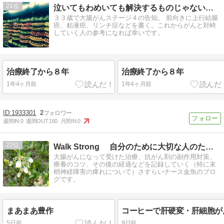
21
泣いてもわめいても解決するものじゃないから理性で戦うしかない
３３歳で大腸がんステージ４の告知。 前向きに上行結腸
癌、粘液癌、リンチ症などを書く。これからがんと対峙
していく人の参考になれば幸いです。
治療終了から８年
治療終了から８年
1年4ヶ月前
1年4ヶ月前
1933301
2
週間IN:
0
週間OUT:
160
月間IN:
0
22
Walk Strong 自分のために大切な人のために歩き…
大腸がんになって受けた治療、抗がん剤の副作用対策、
療養のコツ、その後の経過などを記録していく（特に末
梢神経障害の痺れについて）さすらいナース金魚のブロ
グです。
まあまあ豊作
5日前
9日前