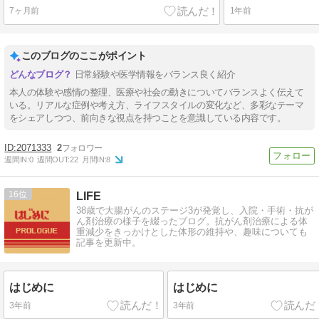
7ヶ月前
1年前
このブログのここがポイント
日常経験や医学情報をバランス良く紹介
本人の体験や感情の整理、医療や社会の動きについてバランスよく伝えて
いる。リアルな症例や考え方、ライフスタイルの変化など、多彩なテーマ
をシェアしつつ、前向きな視点を持つことを意識している内容です。
2071333
2
週間IN:
0
週間OUT:
22
月間IN:
8
16
LIFE
38歳で大腸がんのステージ3が発覚し、入院・手術・抗が
ん剤治療の様子を綴ったブログ。抗がん剤治療による体
重減少をきっかけとした体形の維持や、趣味についても
記事を更新中。
はじめに
はじめに
3年前
3年前