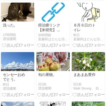
洗った。
癌治療リンク
８月６日のト
【米研究】ス
イレ
テージ4生存
17時間前
20時間前
昨日
漂流楼閣
直腸癌はどんな治療をするんだろう - 楽天ブログ
直腸癌はどんな治療をするんだろう - 楽天ブログ
率3％「膵臓
がん」患者
の”生存期間を
2倍”へ。最新
治療薬に米専
門家注目
センセーおめ
旬の果物。
まあまあ豊作
でとう。
2日前
5日前
昨日
漂流楼閣
Walk Strong 自分のために大切な人のために歩き…
漂流楼閣