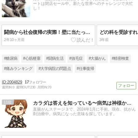
ートは閉店セール中。新たな世界へのチャレンジで大忙
し！
闘病から社会復帰の実際！壁に当たっても負けない為の攻略法はこれだ！
2年10ヶ月前
3年前
#糖尿病
#心筋梗塞
#闘病生活
#抜毛症
#大腸がん
#精密検査
#痛みランキング
#大学病院の問題点
#仕事復帰
2004829
17
週間IN:
0
週間OUT:
230
月間IN:
70
11
カラダは答えを知っている〜病気は神様からのギフト
直腸がんステージ３で、2024年1月に手術。現在、抗がん
剤治療中。病気になった意味を探しています。