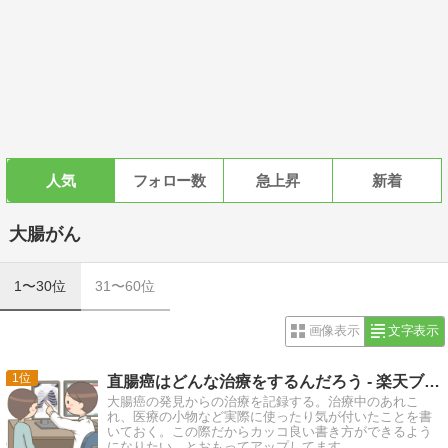
人気
フォロー数
急上昇
新着
大腸がん
1〜30位
31〜60位
画像表示
文字表示
1
直腸癌はどんな治療をするんだろう - 楽天ブログ
大腸癌の発見からの治療を記録する。治療中のあれこ
れ、医療の小物など実際に使ったり気が付いたことを書
いておく。この際だからカッコ良い書き方ができるよう
になりたい。とおもってアップしてます。