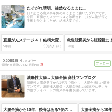
14
たそがれ晴明、徒然なるままに...
日々起こる出来事を気の向くままに書いたブログです。
今回、直腸がんステージ４と診断され、抗がん剤治療と
手術を受けましたが、結構大変です。
直腸がんステージ４！ 結構大変...
5年前
5年前
2068135
4
週間IN:
0
週間OUT:
32
月間IN:
8
15
潰瘍性大腸→大腸全摘 商社マンブログ
潰瘍性大腸炎発症から1年程で癌化し、大腸全摘した商社
マンです。潰瘍性大腸炎・大腸全摘した経験や仕事、そ
の他プライベートの出来事を書き綴っています。
大腸全摘から10年、後悔はある?便の回数・食事・仕事の「その後」を正直に話します【体験談】