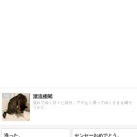
4
漂流楼閣
流れてゆく日々と自分。アテなく漂ってゆくさまを綴ろ
うかと。
洗った。
センセーおめでとう。