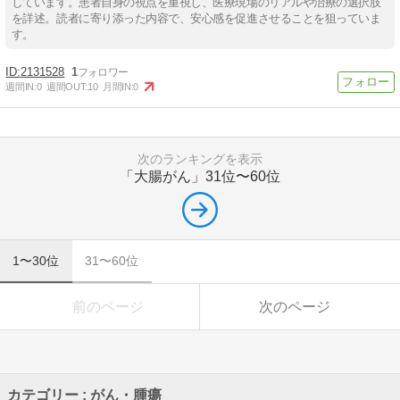
しています。患者自身の視点を重視し、医療現場のリアルや治療の選択肢
を詳述。読者に寄り添った内容で、安心感を促進させることを狙っていま
す。
2131528
1
週間IN:
0
週間OUT:
10
月間IN:
0
次のランキングを表示
「大腸がん」
31位〜60位
1〜30位
31〜60位
前のページ
次のページ
カテゴリー : がん・腫瘍