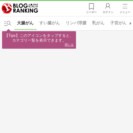
リーダー
ログイン
メニュー
大腸がん
すい臓がん
リンパ浮腫
乳がん
子宮がん
【Tips】このアイコンをタップすると、

カテゴリ一覧を表示できます。
閉じる