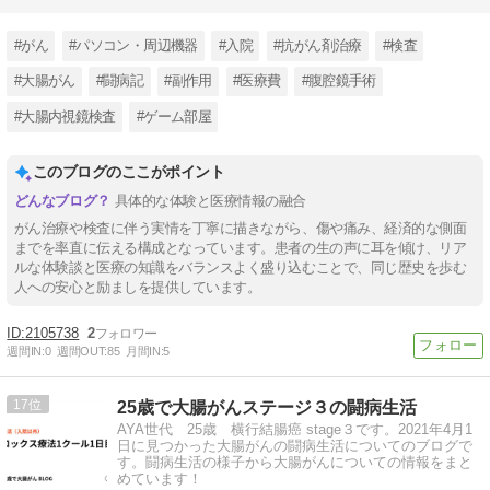
#がん
#パソコン・周辺機器
#入院
#抗がん剤治療
#検査
#大腸がん
#闘病記
#副作用
#医療費
#腹腔鏡手術
#大腸内視鏡検査
#ゲーム部屋
このブログのここがポイント
具体的な体験と医療情報の融合
がん治療や検査に伴う実情を丁寧に描きながら、傷や痛み、経済的な側面
までを率直に伝える構成となっています。患者の生の声に耳を傾け、リア
ルな体験談と医療の知識をバランスよく盛り込むことで、同じ歴史を歩む
人への安心と励ましを提供しています。
2105738
2
週間IN:
0
週間OUT:
85
月間IN:
5
17
25歳で大腸がんステージ３の闘病生活
AYA世代 25歳 横行結腸癌 stage３です。2021年4月1
日に見つかった大腸がんの闘病生活についてのブログで
す。闘病生活の様子から大腸がんについての情報をまと
めています！