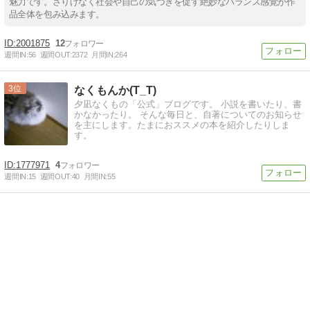
魅力です。さりげなく社会や自己の気づきを促す絶妙なバランス感覚が作
品全体を包み込みます。
2001875
12
週間IN:
56
週間OUT:
2372
月間IN:
264
3
なくもんか(T_T)
夕凪なくもの「公式」ブログです。 小説を書いたり、書
かなかったり。 そんな毎日と、自著についてのお知らせ
を主にします。たまにおススメの本を紹介したりしま
す。
1777971
4
週間IN:
15
週間OUT:
40
月間IN:
55