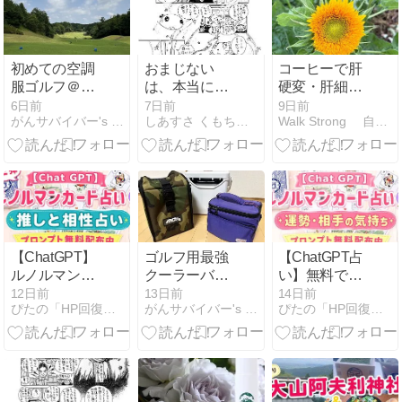
初めての空調
おまじない
コーヒーで肝
服ゴルフ＠ウ
は、本当に効
硬変・肝細胞
イングトワゴ
果があるんで
がんリスク低
6日前
7日前
9日前
がんサバイバー's ゴルフライフ
しあすさ くもちゃん日記
Walk Strong 自分のために大切な人のために歩き…
ルフ俱楽部
すぅ！ (341)
下
【ChatGPT】
ゴルフ用最強
【ChatGPT占
ルノルマンカ
クーラーバッ
い】無料で占
ードで相性占
グ！ AOクー
える🔮運勢・
12日前
13日前
14日前
ぴたの「HP回復術」がん経験者が教える！実践ノート
がんサバイバー's ゴルフライフ
ぴたの「HP回復術」がん経験者が教える！実践ノート
い！推し・恋
ラーズ ランチ
恋愛・願いは
愛・友達も無
クーラー
叶う？
料で占える