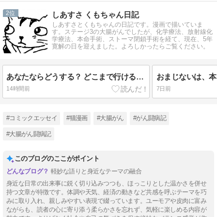
2
しあすさ くもちゃん日記
しあすさとくもちゃんの日記です。漫画で描いていま
す。ステージ3の大腸がんでしたが、化学療法、放射線化
学療法、本命手術、ストーマ閉鎖手術を経て、現在、5年
寛解の日を迎えました。よろしかったらご覧ください。
あなたならどうする？ どこまで行ける？ (342)
14時間前
7日前
#コミックエッセイ
#猫漫画
#大腸がん
#がん闘病記
#大腸がん闘病記
このブログのここがポイント
軽妙な語りと身近なテーマの融合
身近な日常の出来事に鋭く切り込みつつも、ほっこりとした温かさを併せ
持つ文章が特徴です。体調や天気、経済の動きなど共感を呼ぶテーマを巧
みに取り入れ、親しみやすい表現で綴っています。ユーモアや皮肉に富み
ながらも、読者の心に寄り添う柔らかさを忘れず、気軽に楽しめる内容が