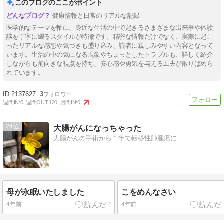
このブログのここがポイント
健康情報と日常のリアルな記録
医学的なテーマを軸に、身近な生活の中で起きるさまざまな出来事や体験
談を丁寧に綴るスタイルが特徴です。精密な情報だけでなく、実際に起こ
ったリアルな感想や気づきも盛り込み、読者に親しみやすい内容となって
います。生活の中の気になる現象やちょっとしたトラブルも、詳しく紹介
しながらも前向きな視点を持ち、安心感や勇気を与える工夫が散りばめら
れています。
2137627
3
週間IN:
0
週間OUT:
120
月間IN:
0
24
大腸がんになっちゃった
大腸がんの手術から１年で転移性肺腫瘍に……
母が永眠いたしました
こをめんなさい
4年前
4年前