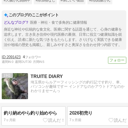
#大腸がん闘病中
#添加物なし
#体にいい食品
#s状結腸がん
このブログのここがポイント
医療・神社・食で多角的に健康情報
身近な神社や伝統的な食文化、医療に関する話題を通じて、心身の健康を
追求します。古き良き信仰や現代医療の裏側、日常に役立つ健康知識を鋭
く伝え、読者に新たな気づきをもたらします。さりげなく実践できる健康
法や地域の歴史も掲載し、親しみやすさと奥深さを合わせ持つ内容です。
2091423
4
週間IN:
0
週間OUT:
30
月間IN:
5
19
TRUITE DIARY
埼玉県からルアーフィッシングの釣行記です釣り、車、
パソコンが趣味ですー インドアなのかアウトドアなのか
わかりませーんっ
釣り納めやら釣り始めやら
2026初売り
7ヶ月前
7ヶ月前