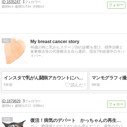
1835247
1
週間IN:
4
週間OUT:
64
月間IN:
4
9
My breast cancer story
46歳の時に乳がんステージ2bの診断を受け、標準治療と
食事療法等の代替療法を自ら選択、現在7年経過中のサバ
イバー。
インスタで乳がん闘病アカウントにハマる
5年前
5年前
1879829
3
週間IN:
1
週間OUT:
17
月間IN:
1
10
復活！病気のデパート かっちゃんの再生計画
ガン 糖尿病とのたたかいから学んだこと 病気のデパ