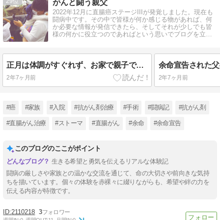
29
がんと闘う親父
2022年12月に直腸癌ステージIIIが発覚しました。現在も
闘病中です。その中で皆様が何か感じる物があれば、何
か必要な情報が発信できたら、そしてそれが少しでも皆
様の何かに役立つのであればという思いでブログを立ち
上げる次第となりました。
正月は体調がすぐれず、お家で親子でアクアビーズ。
2年7ヶ月前
2年7ヶ月前
#癌
#家族
#入院
#抗がん剤治療
#手術
#闘病記
#抗がん剤
#直腸がん治療
#ストーマ
#直腸がん
#余命
#余命宣告
このブログのここがポイント
生きる希望と勇気を伝えるリアルな体験記
闘病の厳しさや家族との温かな交流を通じて、命の大切さや前向きな気持
ちを描いています。個々の体験を赤裸々に綴りながらも、希望や絆の力を
伝える内容が特徴です。
2110218
3
週間IN:
0
週間OUT:
11
月間IN:
0