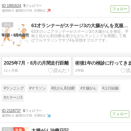
1991624
5
週間IN:
0
週間OUT:
95
月間IN:
0
26
63才ランナーがステージ3の大腸がんを克服してサブ4に再挑戦
63才のシニアランナーがステージ3の大腸がんを発症、手
術と抗がん剤治療を受けながらランニングを再開して再
びフルマラソンでサブ4を目指すブログです。
2025年7月・8月の月間走行距離
術後1年の検診に行ってき
11ヶ月前
1年前
#ランニング
#マラソン
#抗がん剤治療
#大腸がん
#上行結腸
#ステージ3
2118737
6
週間IN:
0
週間OUT:
88
月間IN:
0
27
大腸がん治療日記