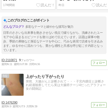
17時間前
昨日
このブログのここがポイント
多彩なテーマと細やかな描写が魅力
日常のささいな出来事を飽きさせない視点で綴りながら、洗練されたユー
モアや心温まるエピソードを散りばめて伝えています。話題は家事や散
歩、季節の果物など身近なテーマを中心に、巧みな表現で読者を引き込み
ます。ゆるやかに流れつつも、豊かな感性と共感を呼び起こす内容となっ
ています。
2110871
9
週間IN:
11
週間OUT:
89
月間IN:
36
5
上がったり下がったり
突然、大腸がんと診断されて・・・子宮内膜症と診断さ
れ経過観察してたら実は大腸癌テージ4だったアラフォー
女の闘病記
1476290
週間IN:
9
週間OUT:
9
月間IN:
39