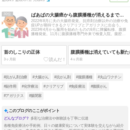
30
ばあばの大腸癌から腹膜播種が消えるまでの闘病記
2022年8月に夫の大腸癌発覚。抗癌剤治療以外の治療や免
疫UPが期待できるクリアリブとアガリクスに出会う。
2023年4月から服用を始めたものの9月に脾臓転移、腹膜
播種発覚。11月に腹膜播種専門外来で検査入院。腹腔鏡
にて腹膜播種が目視出来ない
首のしこりの正体
3ヶ月前
4ヶ月前
#抗がん剤治療
#大腸がん
#抗がん剤
#腹膜播種
#丸山ワクチン
#副作用
#化学療法
#クリアリブ
#免疫療法
#腹膜がん
#アガリクス
#腸閉塞
このブログのここがポイント
多彩な治療法や体験談を丁寧に伝達
各種免疫療法や手術例、日々の健康変化について実体験を交えながら紹介