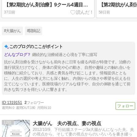
【第2期抗がん剤治療】9クール4週目点滴
37日前
58日前
#大腸がん
#闘病記
このブログのここがポイント
継続的な治療経過と心境を丁寧に描写
抗がん剤治療を受けながらも前向きに日常を綴る内容が特徴です。治療の
進行状況だけでなく、身体の変化や心の動き、自然や趣味との触れ合いを
積極的に紹介しており、共感と勇気を呼び起こします。情報提供ととも
に、人生の選択や考え方にも深く触れ、内側からの強さや希望を伝える仕
立てになっています。医療現場のリアルな様子や、自分の体験を通じて前
向きな気づきを得たい人に響きます。
1319151
2
週間IN:
0
週間OUT:
180
月間IN:
10
12
大腸がん 夫の視点、妻の視点
2012/10/9、下行結腸ステージ3a大腸がんになった夫。夫
の視点から、そして妻の視点からのいろいろを書き綴っ