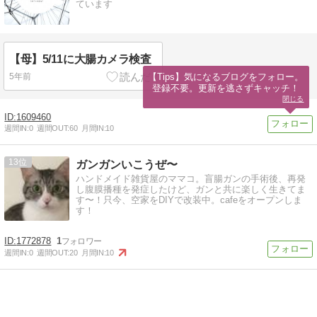
ています
【母】5/11に大腸カメラ検査
【Tips】気になるブログをフォロー。

5年前
登録不要。更新を逃さずキャッチ！
閉じる
1609460
週間IN:
0
週間OUT:
60
月間IN:
10
13
ガンガンいこうぜ〜
ハンドメイド雑貨屋のママコ。盲腸ガンの手術後、再発
し腹膜播種を発症したけど、ガンと共に楽しく生きてま
す〜！只今、空家をDIYで改装中。cafeをオープンしま
す！
1772878
1
週間IN:
0
週間OUT:
20
月間IN:
10