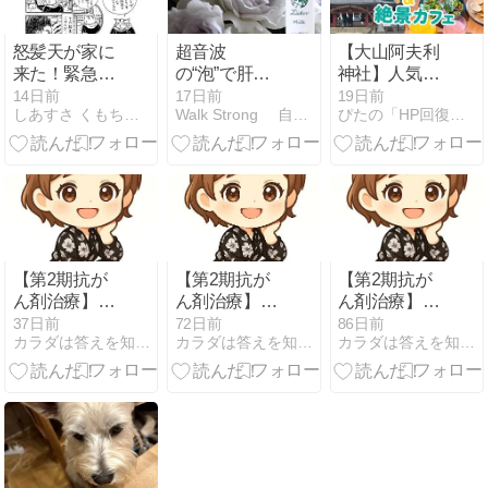
怒髪天が家に
超音波
【大山阿夫利
来た！緊急！
の“泡”で肝臓
神社】人気の
2027年問題の
がん破砕の臨
絶景カフェだ
14日前
17日前
19日前
しあすさ くもちゃん日記
Walk Strong 自分のために大切な人のために歩き…
ぴたの「HP回復術」がん経験者が教える！実践ノート
陰謀 (340)
床研究
けじゃなかっ
た！｜超おす
すめ日帰り満
喫旅！
【第2期抗が
【第2期抗が
【第2期抗が
ん剤治療】9
ん剤治療】8
ん剤治療】8
クール4週目
クール3週目
クール1週目
37日前
72日前
86日前
カラダは答えを知っている〜病気は神様からのギフト
カラダは答えを知っている〜病気は神様からのギフト
カラダは答えを知っている〜病気は神様からのギフト
点滴
の点滴
の点滴＆服薬