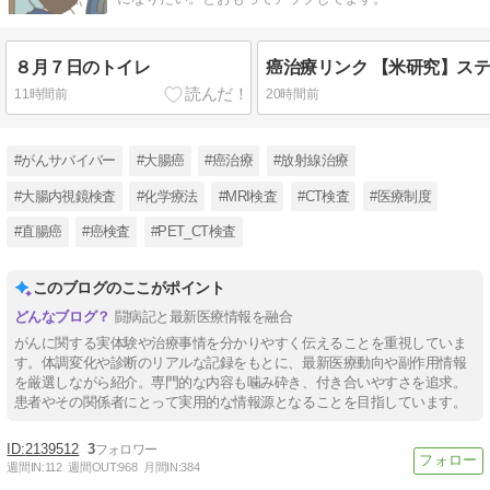
８月７日のトイレ
11時間前
20時間前
#がんサバイバー
#大腸癌
#癌治療
#放射線治療
#大腸内視鏡検査
#化学療法
#MRI検査
#CT検査
#医療制度
#直腸癌
#癌検査
#PET_CT検査
このブログのここがポイント
闘病記と最新医療情報を融合
がんに関する実体験や治療事情を分かりやすく伝えることを重視していま
す。体調変化や診断のリアルな記録をもとに、最新医療動向や副作用情報
を厳選しながら紹介。専門的な内容も噛み砕き、付き合いやすさを追求。
患者やその関係者にとって実用的な情報源となることを目指しています。
2139512
3
週間IN:
112
週間OUT:
968
月間IN:
384