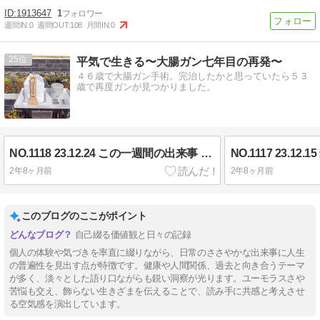
1913647
1
週間IN:
0
週間OUT:
108
月間IN:
0
25
平気で生きる〜大腸ガン七年目の再発〜
４６歳で大腸ガン手術。完治したかと思っていたら５３
歳で再度ガンが見つかりました。
NO.1118 23.12.24 この一週間の出来事 その１
2年8ヶ月前
2年8ヶ月前
このブログのここがポイント
自己綴る価値観と日々の記録
個人の体験や気づきを率直に綴りながら、日常のささやかな出来事に人生
の普遍性を見出す点が特徴です。健康や人間関係、過去と向き合うテーマ
が多く、淡々とした語り口ながらも鋭い洞察が光ります。ユーモラスさや
苦悩も交え、飾らない生きざまを伝えることで、読み手に共感と考えさせ
る空気感を演出しています。