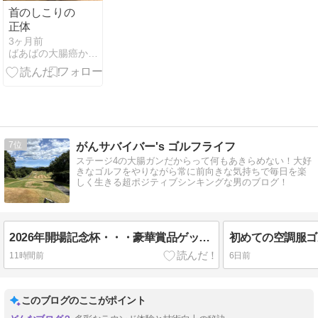
首のしこりの
正体
3ヶ月前
ばあばの大腸癌から腹膜播種が消えるまでの闘病記
7
がんサバイバー's ゴルフライフ
ステージ4の大腸ガンだからって何もあきらめない！大好
きなゴルフをやりながら常に前向きな気持ちで毎日を楽
しく生きる超ポジティブシンキングな男のブログ！
2026年開場記念杯・・・豪華賞品ゲットなるか！
11時間前
6日前
このブログのここがポイント