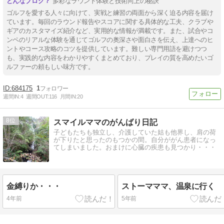
多彩なラウンド体験と技術向上の秘訣
ゴルフを愛する人々に向けて、実戦と練習の両面から深く迫る内容を届け
ています。毎回のラウンド報告やスコアに関する具体的な工夫、クラブや
ギアのカスタマイズ紹介など、実用的な情報が満載です。また、試合やコ
ンペのリアルな体験を通じてゴルフの奥深さや面白さを伝え、上達へのヒ
ントやコース攻略のコツを提供しています。難しい専門用語を避けつつ
も、実践的な内容をわかりやすくまとめており、プレイの質を高めたいゴ
ルファーの頼もしい味方です。
684175
1
週間IN:
4
週間OUT:
116
月間IN:
20
8
スマイルママのがんばり日記
子どもたちも独立し、介護していた姑も他界し、肩の荷
が下りたと思ったのもつかの間。自分ががん患者になっ
てしまいました。おまけに心臓の疾患も見つかり・・・
金縛りか・・・
ストーマママ、温泉に行く
4年前
5年前