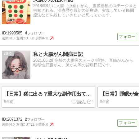
2018年9月に大腸（虫垂）がん、腹膜播種のステージ４と
告知される。治療歴や最新の治療法、実践している民間
療法などを残していきたいと思っています。
1990585
4
週間IN:
0
週間OUT:
60
月間IN:
0
28
私と大腸がん闘病日記
2021.05.28 突然の大腸癌ステージ4宣告。直腸がんから
転移性肝臓がん、肺がん等の闘病日記です。
【日常】稀に出る？重大な副作用出てます-副作用経過観察15日目
5年前
5年前
2071372
2
週間IN:
0
週間OUT:
51
月間IN:
0