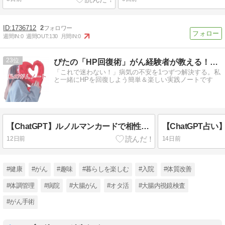
1736712
2
週間IN:
0
週間OUT:
130
月間IN:
0
23
ぴたの「HP回復術」がん経験者が教える！実践ノート
「これで迷わない！」病気の不安を1つずつ解決する。私
と一緒にHPを回復しよう簡単＆楽しい実践ノートです
【ChatGPT】ルノルマンカードで相性占い！推し・恋愛・友達も無料で占える
12日前
14日前
#健康
#がん
#趣味
#暮らしを楽しむ
#入院
#体質改善
#体調管理
#病院
#大腸がん
#オタ活
#大腸内視鏡検査
#がん手術