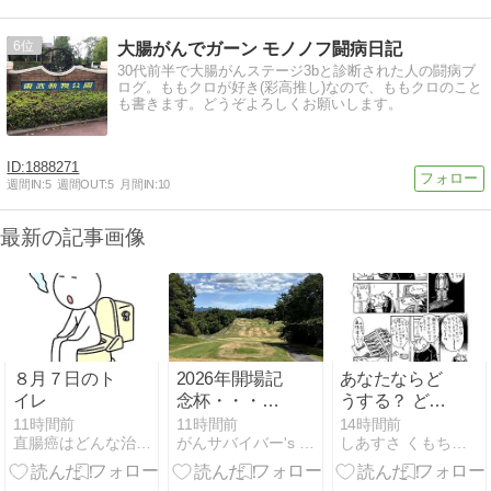
6
大腸がんでガーン モノノフ闘病日記
30代前半で大腸がんステージ3bと診断された人の闘病ブ
ログ。ももクロが好き(彩高推し)なので、ももクロのこと
も書きます。どうぞよろしくお願いします。
1888271
週間IN:
5
週間OUT:
5
月間IN:
10
最新の記事画像
８月７日のト
2026年開場記
あなたならど
イレ
念杯・・・豪
うする？ どこ
華賞品ゲット
まで行ける？
11時間前
11時間前
14時間前
直腸癌はどんな治療をするんだろう - 楽天ブログ
がんサバイバー's ゴルフライフ
しあすさ くもちゃん日記
なるか！
(342)