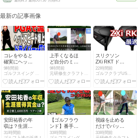
週間IN:
3
週間OUT:
30
月間IN:
3
最新の記事画像
コレをやると
上手くなるほ
スリクソン
確実にヘッド
ど自分のミス
ZXi RKT ドラ
スピードが速
は見えなくな
イバー4モデ
9時間前
9時間前
22時間前
ゴルフスイング 動画レッスン
元研修生クラフトマンのゴルフ日記
ゴルフクラブUSモデル|スペック・評価・価格を紹介
くなってドラ
る
ル比較｜違
イバーが飛
い・選び方を
ぶ！プロも実
徹底解説
践する”あるプ
【2026年】
ログラム”をご
紹介！
【UUUM
GOLF】
安田祐香の年
【ゴルフラウ
視線を止める
収は？生涯獲
ンド】番手選
だけでパット
得賞金2.26億
びの基本〇〇
数が減ったと
31時間前
33時間前
33時間前
ゴルフ上達の近道！
ゴルフスイング 動画レッスン
元研修生クラフトマンのゴルフ日記