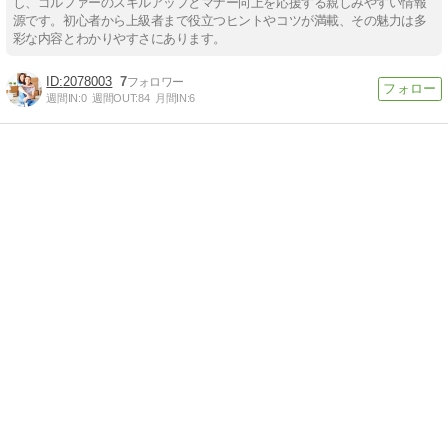
し、ゴルファーのスキルアップとマナー向上を応援する親しみやすい情報
源です。初心者から上級者まで役立つヒントやコツが満載、その魅力は多
彩な内容とわかりやすさにあります。
2078003
7
週間IN:
0
週間OUT:
84
月間IN:
6