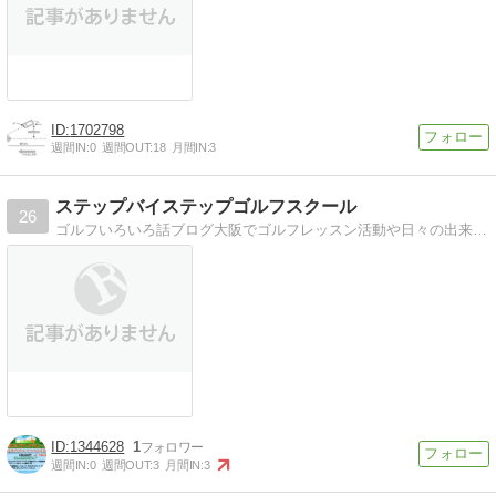
1702798
週間IN:
0
週間OUT:
18
月間IN:
3
ステップバイステップゴルフスクール
26
ゴルフいろいろ話ブログ大阪でゴルフレッスン活動や日々の出来事を書いてます。
1344628
1
週間IN:
0
週間OUT:
3
月間IN:
3