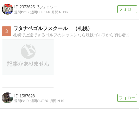
2073625
3
週間IN:
16
週間OUT:
656
月間IN:
136
ワタナベゴルフスクール （札幌）
3
札幌で上達できるゴルフのレッスンなら競技ゴルフから初心者まで充実のレッスン内容
1587628
週間IN:
10
週間OUT:
30
月間IN:
10