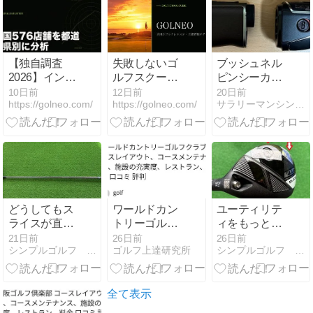
【2026】
い｜試打・評
価｜特徴と適
合ゴルファー
を解説
【独自調査
失敗しないゴ
ブッシュネル
2026】インド
ルフスクール
ピンシーカー
アゴルフ576
の選び方｜7
PRO XMジョ
10日前
12日前
20日前
https://golneo.com/
https://golneo.com/
サラリーマンシングルの軌跡の奇跡？
店舗の都道府
つのチェック
ルト買いまし
県分布｜東京
ポイント
たので真剣に
50.9%・1都3
レビューしま
県83.2%
す。
どうしてもス
ワールドカン
ユーティリテ
ライスが直ら
トリーゴルフ
ィをもっと打
ない人は、や
クラブ コース
ちやすくす
21日前
26日前
26日前
シンプルゴルフ ラボ
ゴルフ上達研究所
シンプルゴルフ ラボ
っぱり短尺ド
レイアウト、
る！ 最後はや
ライバー！！
コースメンテ
っぱり鉛のテ
常識破りのセ
ナンス、施設
ープで微調
ッティングを
の充実度、レ
整！
全て表示
紹介！
ストラン、料