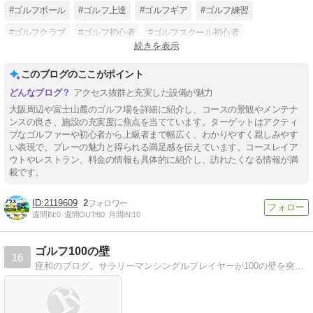
#ゴルフボール
#ゴルフ上達
#ゴルフギア
#ゴルフ練習
#ゴルフクラブ
#ゴルフ初心者
#ゴルフスクール初心者
続きを表示
#ゴルフスクール
このブログのここがポイント
アクセス抜群と充実した設備が魅力
大阪周辺や富士山麓のゴルフ場を詳細に紹介し、コースの景観やメンテナ
ンスの良さ、施設の充実度に焦点を当てています。ターゲットはアクティ
ブなゴルファーや初心者から上級者まで幅広く、わかりやすく親しみやす
い表現で、プレーの魅力と得られる満足感を伝えています。コースレイア
ウトやレストラン、料金の情報も具体的に紹介し、訪れたくなる情報が満
載です。
2119609
2
週間IN:
0
週間OUT:
80
月間IN:
10
ゴルフ100の壁
16
座和のブログ。サラリーマンシングルプレイヤーが100の壁を突破するヒントや試打レポートを公開。今後は「ふぁんごる」に移行していきます。