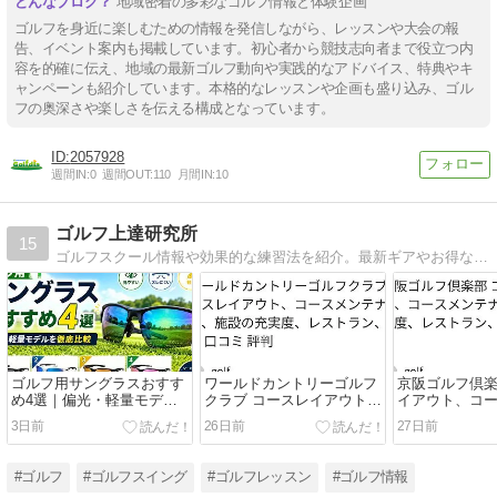
地域密着の多彩なゴルフ情報と体験企画
ゴルフを身近に楽しむための情報を発信しながら、レッスンや大会の報
告、イベント案内も掲載しています。初心者から競技志向者まで役立つ内
容を的確に伝え、地域の最新ゴルフ動向や実践的なアドバイス、特典やキ
ャンペーンも紹介しています。本格的なレッスンや企画も盛り込み、ゴル
フの奥深さや楽しさを伝える構成となっています。
2057928
週間IN:
0
週間OUT:
110
月間IN:
10
ゴルフ上達研究所
15
ゴルフスクール情報や効果的な練習法を紹介。最新ギアやお得なゴルフ情報も掲載したゴルフ情報サイトです。
ゴルフ用サングラスおすす
ワールドカントリーゴルフ
京阪ゴルフ倶楽
め4選｜偏光・軽量モデル
クラブ コースレイアウト、
イアウト、コ
を徹底比較
コースメンテナンス、施設
ンス、施設の
3日前
26日前
27日前
の充実度、レストラン、料
トラン、料金 
金 口コミ 評判
#ゴルフ
#ゴルフスイング
#ゴルフレッスン
#ゴルフ情報