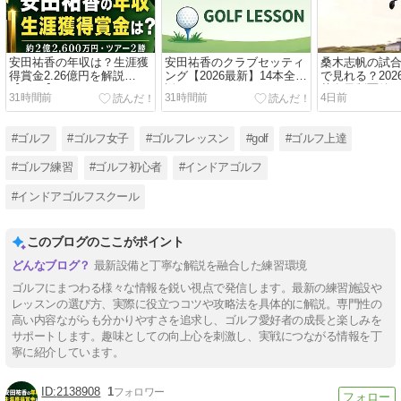
安田祐香の年収は？生涯獲
安田祐香のクラブセッティ
桑木志帆の試
得賞金2.26億円を解説
ング【2026最新】14本全解
で見れる？20
【2026】
説
英女子制覇後
31時間前
31時間前
4日前
U-NEXT視聴方
#ゴルフ
#ゴルフ女子
#ゴルフレッスン
#golf
#ゴルフ上達
#ゴルフ練習
#ゴルフ初心者
#インドアゴルフ
#インドアゴルフスクール
このブログのここがポイント
最新設備と丁寧な解説を融合した練習環境
ゴルフにまつわる様々な情報を鋭い視点で発信します。最新の練習施設や
レッスンの選び方、実際に役立つコツや攻略法を具体的に解説。専門性の
高い内容ながらも分かりやすさを追求し、ゴルフ愛好者の成長と楽しみを
サポートします。趣味としての向上心を刺激し、実戦につながる情報を丁
寧に紹介しています。
2138908
1