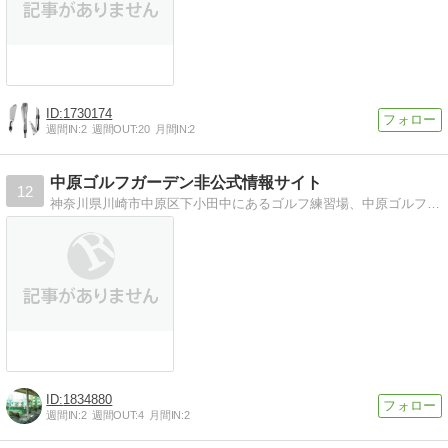
1730174
週間IN:
2
週間OUT:
20
月間IN:
2
中原ゴルフガーデン非公式情報サイト
12
神奈川県川崎市中原区下小田中にあるゴルフ練習場、中原ゴルフガーデン。レッスン(スクール)有、低価格、打席料無料、78ヤード。関東近郊のゴルフ場クーポン(割引)情
1834880
週間IN:
2
週間OUT:
4
月間IN:
2