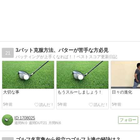
3パット克服方法、パターが苦手な方必見
21
パッティングが上手くなれば！！ベストスコア更新日記
大切な事
もうスルーしましょう！
日々の進化
5年前
5年前
5年前
1708025
週間IN:
0
週間OUT:
21
月間IN:
6
ゴルフ名言集から役立つゴルフ上達の秘訣は？