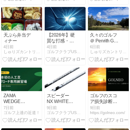
後の出場大会
とU-NEXT視
聴方法
天ぷら弁当デ
【2026年】硬
久々のゴルフ
ィナー
質な打感・金
＠ Penrith GC
属的な打音の
03 Aug 2026
4日前
4日前
6日前
しゅりズカントリークラブinオーストラリア
ゴルフクラブUSモデル|スペック・評価・価格を紹介
しゅりズカントリークラブinオーストラリア
爽快なドライ
バー ランキン
グ【厳選3
本】
ZAMA
スピーダー
ゴルフのスコ
WEDGE
NX WHITEは
ア損失診断｜
RANGE徹底
誰に合う？
次に減らすべ
7日前
9日前
9日前
ゴルフ上達の近道！
ゴルフクラブUSモデル|スペック・評価・価格を紹介
https://golneo.com/
解説｜座間の
【３つの重要
き打数と7日
人工芝アプロ
ポイント】
間プラン
ーチ練習場
BLACKとの違