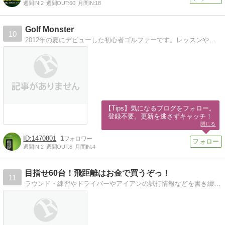
週間IN:
2
週間OUT:
60
月間IN:
18
Golf Monster
10
2012年の夏にデビューした初心者ゴルファーです。レッスンやゴルフ場情報等がメインでしたが、今はPGAの情報をタイムリーにを目指してます。
【Tips】気になるブログをフォロー。

登録不要。更新を逃さずキャッチ！
閉じる
1470801
1
週間IN:
2
週間OUT:
6
月間IN:
4
目指せ60台！飛距離はお金で買うぞっ！
11
ラウンド・練習やドライバーやアイアンの試打情報などを書き綴ります。