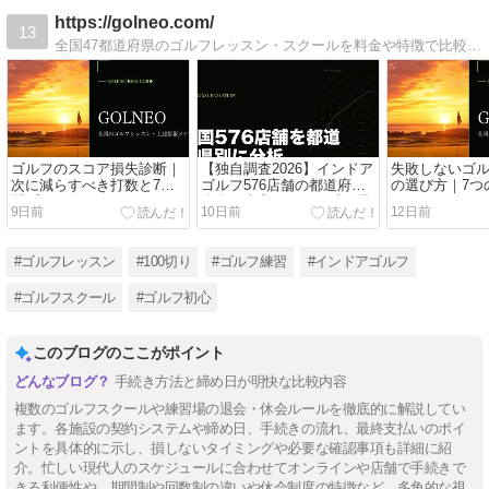
https://golneo.com/
13
全国47都道府県のゴルフレッスン・スクールを料金や特徴で比較できる専門メディア。初心者向けの選び方、エリア別のおすすめ、体験レッスンの流れまで解説しています。
ゴルフのスコア損失診断｜
【独自調査2026】インドア
失敗しないゴ
次に減らすべき打数と7日
ゴルフ576店舗の都道府県
の選び方｜7つ
間プラン
分布｜東京50.9%・1都3県
ポイント
9日前
10日前
12日前
83.2%
#ゴルフレッスン
#100切り
#ゴルフ練習
#インドアゴルフ
#ゴルフスクール
#ゴルフ初心
このブログのここがポイント
手続き方法と締め日が明快な比較内容
複数のゴルフスクールや練習場の退会・休会ルールを徹底的に解説してい
ます。各施設の契約システムや締め日、手続きの流れ、最終支払いのポイ
ントを具体的に示し、損しないタイミングや必要な確認事項も詳細に紹
介。忙しい現代人のスケジュールに合わせてオンラインや店舗で手続きで
きる利便性や、期間制や回数制の違いや休会制度の特徴など、多角的な視