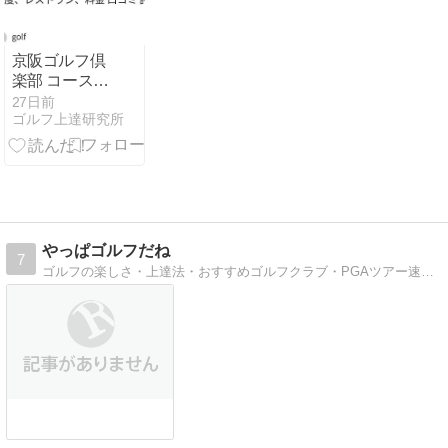
金 口コミ 評判
京阪ゴルフ倶
楽部 コースレ
イアウト、コ
27日前
ゴルフ上達研究所
ースメンテナ
ンス、施設の
充実度、レス
トラン、料金
口コミ 評判
やっぱゴルフだね
7
ゴルフの楽しさ・上達法・おすすめゴルフクラブ・PGAツアー速報など盛りだくさんのゴルフブログです