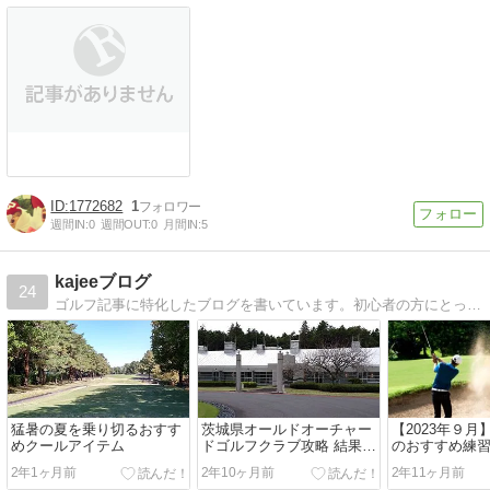
1772682
1
週間IN:
0
週間OUT:
0
月間IN:
5
kajeeブログ
24
ゴルフ記事に特化したブログを書いています。初心者の方にとって味方になれるように頑張っています。普段のルールやマナーについても紹介しています。
猛暑の夏を乗り切るおすす
茨城県オールドオーチャー
【2023年９
めクールアイテム
ドゴルフクラブ攻略 結果
のおすすめ練習
【2023年10月1日】
心者向け)
2年1ヶ月前
2年10ヶ月前
2年11ヶ月前