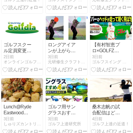
円を解説
を意識で確実
いう実験
【2026】
にスコアが変
わる！？
【AKIHOチャ
ンネル】
ゴルフスクー
ロングアイア
【有村智恵プ
ル定員変更の
ンが上がらな
ロ×GOLFZON
お知らせ
いのは下手だ
in韓国 #2】腕
2日前
3日前
3日前
オンラインゴルフカレッジ ゴルフディアのブログ
元研修生クラフトマンのゴルフ日記
ゴルフスイング 動画レッスン
からではない
を◯◯して打
つとヘッドス
ピードが確実
に速くなって
飛ぶ！！”有村
プロの挑戦”を
応援するため
韓国へ！
Lunch@Ryde
ゴルフ用サン
桑木志帆の試
【UUUM
Eastwood
グラスおすす
合配信はどこ
GOLF】
Leagues Club
め4選｜偏
で見れる？
3日前
3日前
4日前
しゅりズカントリークラブinオーストラリア
ゴルフ上達研究所
ゴルフ上達の近道！
Aug 2026
光・軽量モデ
2026年最新｜
ルを徹底比較
全英女子制覇