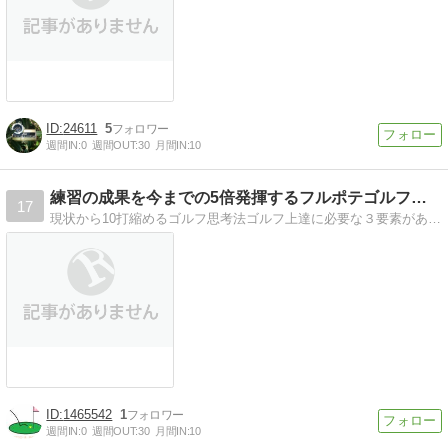
24611
5
週間IN:
0
週間OUT:
30
月間IN:
10
練習の成果を今までの5倍発揮するフルポテゴルフメソッド
17
現状から10打縮めるゴルフ思考法ゴルフ上達に必要な３要素がある！
1465542
1
週間IN:
0
週間OUT:
30
月間IN:
10