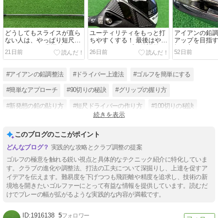
どうしてもスライスが直ら
ユーティリティをもっと打
アイアンの鉛
ない人は、やっぱり短尺ド
ちやすくする！ 最後はやっ
アップを目指す
ライバー！！ 常識破りのセ
ぱり鉛のテープで微調整！
振り方にピッ
21日前
26日前
52日前
ッティングを紹介！
る調整法を紹
#アイアンの鉛調整法
#ドライバー上達法
#ゴルフを簡単にする
#簡単なアプローチ
#90切りの秘訣
#グリップの握り方
#新発想の鉛の貼り方
#短尺ドライバーの作り方
#100切りの秘訣
続きを表示
#夏ラフの攻略法
#クラブセッティング
#ドライバーの選び方
このブログのここがポイント
実践的な攻略とクラブ調整の提案
ゴルフの極意を触れる鋭い視点と具体的なテクニック紹介に特化していま
す。クラブの進化や調整法、打法の工夫について深掘りし、上達を促すア
イデアを伝えます。難易度を下げつつも飛距離や精度を追求し、技術の新
境地を開きたいゴルファーにとって有益な情報を提供しています。読むだ
けでプレーの幅が拡がるような実践的な内容が満載です。
1916138
5