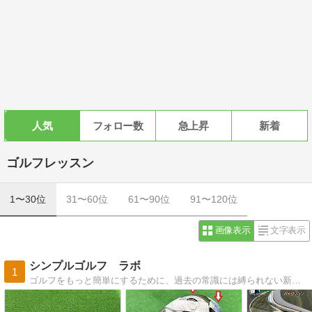
人気
フォロー数
急上昇
新着
ゴルフレッスン
1〜30位
31〜60位
61〜90位
91〜120位
画像表示
文字表示
シンプルゴルフ ラボ
1
ゴルフをもっと簡単にするために、過去の常識には縛られない新発想のアイディアを提案しています。