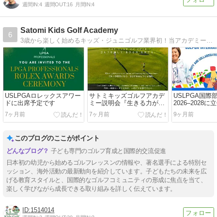
週間IN:
4
週間OUT:
16
月間IN:
4
Satomi Kids Golf Academy
6
3歳から楽しく始めるキッズ・ジュニゴルフ業界初！当アカデミーでは幼児からゴルフ場で実践レッスンが受けられます。
USLPGAロレックスアワー
サトミキッズゴルフアカデ
USLPGA国際
ドに出席予定です
ミー説明会『生きる力が育
2026–2028
つゴルフ教育とは？』
た
7ヶ月前
7ヶ月前
9ヶ月前
このブログのここがポイント
子ども専門のゴルフ育成と国際的交流促進
日本初の幼児から始めるゴルフレッスンの情報や、著名選手による特別セ
ッション、海外活動の最新動向を紹介しています。子どもたちの未来を広
げる教育スタイルと、国際的なゴルフコミュニティの形成に焦点を当て、
楽しく学びながら成長できる取り組みを詳しく伝えています。
1514014