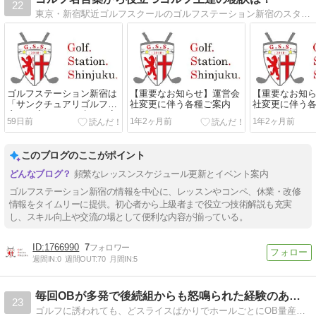
22
東京・新宿駅近ゴルフスクールのゴルフステーション新宿のスタッフブログです！これからゴルフを始める初心者の方から、中上級者の方まで参考になるゴルフブログを配信中！
ゴルフステーション新宿は
【重要なお知らせ】運営会
【重要なお知
「サンクチュアリゴルフ新
社変更に伴う各種ご案内
社変更に伴う
宿西口店」として生まれ変
59日前
1年2ヶ月前
1年2ヶ月前
わりました！
このブログのここがポイント
頻繁なレッスンスケジュール更新とイベント案内
ゴルフステーション新宿の情報を中心に、レッスンやコンペ、休業・改修
情報をタイムリーに提供。初心者から上級者まで役立つ技術解説も充実
し、スキル向上や交流の場として便利な内容が揃っている。
1766990
7
週間IN:
0
週間OUT:
70
月間IN:
5
毎回OBが多発で後続組からも怒鳴られた経験のある私がラウン…
23
ゴルフに誘われても、どスライスばかりでホールごとにOB量産。どんなに練習しても毎回スコアは１３０以上！そのせいで同伴者からは嫌悪愚痴ばかり。いくら練習をしても…