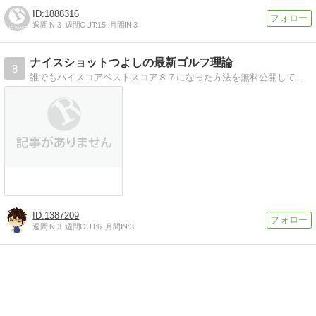
1888316
週間IN:
3
週間OUT:
15
月間IN:
3
ナイスショットつよしの最新ゴルフ理論
8
誰でもハイスコアベストスコア８７になった方法を無料公開しています
1387209
週間IN:
3
週間OUT:
6
月間IN:
3