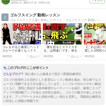
週間IN:
20
週間OUT:
36
月間IN:
116
ゴルフスイング 動画レッスン
2
ゴルフスイング上達に特化したサイト「ゴルフスイング 動画レッスン」。上級者のアドバイスを吸収してスコアアップを目指そう！
コレをやると確実にヘッド
「腰を切るとスライスす
【これは良い!
スピードが速くなってドラ
る」は間違いです。体を速
賛した100切
イバーが飛ぶ！プロも実践
く回しても球をつかまえる
イント【佐伯
9時間前
9時間前
9時間前
する”あるプログラム”をご
コツ【ゴルファボ】
channel】
紹介！【UUUM GOLF】
このブログのここがポイント
初心者から上級者まで役立つ実践的練習法
ゴルフの技術向上を目的とした多彩なレッスン動画を集め、初心者でもス
ムーズに理解できる工夫を凝らしています。シンプルで分かりやすい解説
とともに、実戦に直結する基本練習やルーティーンを紹介。確実にスコア
アップや飛距離アップを狙える内容を提供し、ゴルフの魅力や楽しさを伝
えます。アップデートされた技術や新しい視点も充実し、実践的な練習法
に特化した情報が満載です。