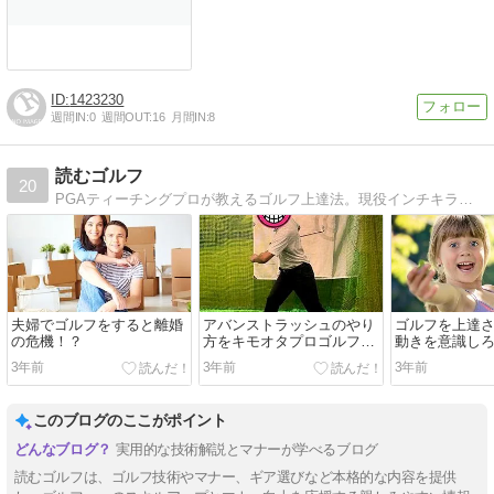
1423230
週間IN:
0
週間OUT:
16
月間IN:
8
読むゴルフ
20
PGAティーチングプロが教えるゴルフ上達法。現役インチキラクターが教えるゴルフ情報です。役に立つかは不明。
夫婦でゴルフをすると離婚
アバンストラッシュのやり
ゴルフを上達
の危機！？
方をキモオタプロゴルファ
動きを意識し
ーが伝授！
3年前
3年前
3年前
このブログのここがポイント
実用的な技術解説とマナーが学べるブログ
読むゴルフは、ゴルフ技術やマナー、ギア選びなど本格的な内容を提供