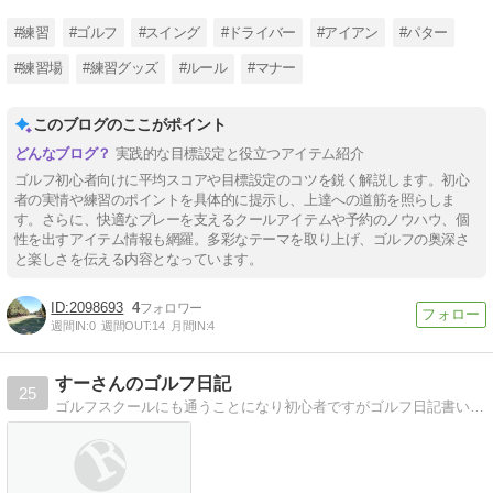
#練習
#ゴルフ
#スイング
#ドライバー
#アイアン
#パター
#練習場
#練習グッズ
#ルール
#マナー
このブログのここがポイント
実践的な目標設定と役立つアイテム紹介
ゴルフ初心者向けに平均スコアや目標設定のコツを鋭く解説します。初心
者の実情や練習のポイントを具体的に提示し、上達への道筋を照らしま
す。さらに、快適なプレーを支えるクールアイテムや予約のノウハウ、個
性を出すアイテム情報も網羅。多彩なテーマを取り上げ、ゴルフの奥深さ
と楽しさを伝える内容となっています。
2098693
4
週間IN:
0
週間OUT:
14
月間IN:
4
すーさんのゴルフ日記
25
ゴルフスクールにも通うことになり初心者ですがゴルフ日記書いて数年後にはどれだけ上手くなってるか記録を残す意味も兼ねてブログも始めました。