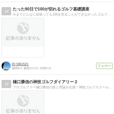
たった90日で100が切れるゴルフ基礎講座
18
今までどんなに頑張っても100を切ることができなかったゴルファーでも、基礎からゴルフを学んでいけばたった90日で100を切ることができます。
1951521
週間IN:
0
週間OUT:
10
月間IN:
10
樋口勝信の神技ゴルフダイアリー２
19
プロゴルファー樋口勝信の技と理論を伝授！神技ゴルフスクール主宰・樋口勝信が長年のゴルフ人生で築き上げたメソッド