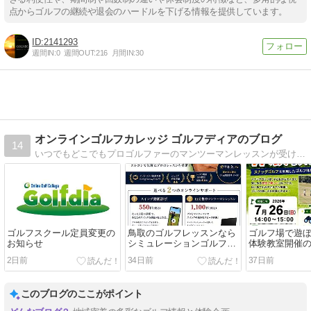
点からゴルフの継続や退会のハードルを下げる情報を提供しています。
2141293
週間IN:
0
週間OUT:
216
月間IN:
30
オンラインゴルフカレッジ ゴルフディアのブログ
14
いつでもどこでもプロゴルファーのマンツーマンレッスンが受けられるオンラインゴルフ専門のスクールです。ゴルフ上達情報や日々のレッスン動画更新情報をお届けいたします。
ゴルフスクール定員変更の
鳥取のゴルフレッスンなら
ゴルフ場で遊
お知らせ
シミュレーションゴルフエ
体験教室開催
レコン
2日前
34日前
37日前
このブログのここがポイント