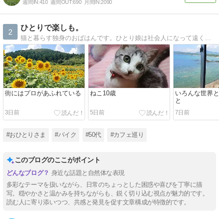
週間IN:
410
週間OUT:
690
月間IN:
2090
ひとりで楽しも。
2
猫と暮らす独身のおばはんです。ひとり娘は社会人になって遠くで暮らしてます。
街にはプロがあふれている
ねこ10歳
いろんな世界
と
3日前
5日前
7日前
#おひとりさま
#バイク
#50代
#カフェ巡り
このブログのここがポイント
身近な話題と自然体な表現
多彩なテーマを扱いながら、日常のちょっとした困惑や喜びを丁寧に描
写。穏やかさと温かみを持ちながらも、鋭く切り込む視点が魅力的です。
読む人に寄り添いつつ、共感と発見を促す文章構成が特徴的です。