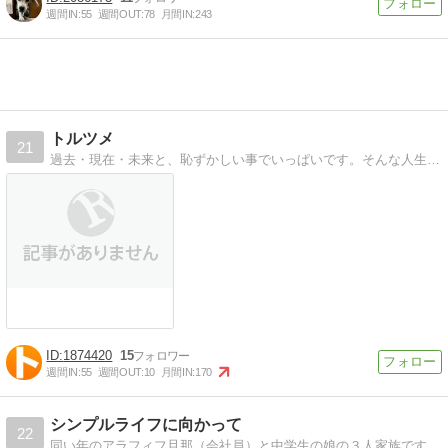
週間IN:
55
週間OUT:
78
月間IN:
243
トルツメ
21
過去・現在・未来と、恥ずかしい事でいっぱいです。そんな人生の汚点を告白して浄化する目的で、複数人の書き手がランダムに更新します。
1874420
15
週間IN:
55
週間OUT:
10
月間IN:
170
シンプルライフに向かって
22
同い年のアラフィフ旦那（会社員）と中学生の娘の３人家族です。 長年勤めたパートを辞めて、これからの生き方などシンプルライフに向かって試行錯誤していく模様を書き記しています。 アイコンは娘が書いてくれました＾＾