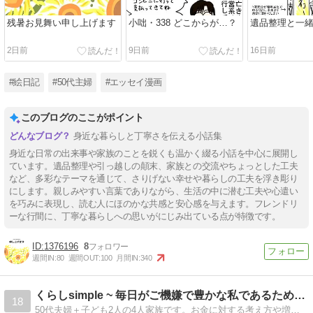
残暑お見舞い申し上げます
小咄・338 どこからが…？
遺品整理と一
2日前
9日前
16日前
#絵日記
#50代主婦
#エッセイ漫画
このブログのここがポイント
身近な暮らしと丁寧さを伝える小話集
身近な日常の出来事や家族のことを鋭くも温かく綴る小話を中心に展開し
ています。遺品整理や引っ越しの顛末、家族との交流やちょっとした工夫
など、多彩なテーマを通じて、さりげない幸せや暮らしの工夫を浮き彫り
にします。親しみやすい言葉でありながら、生活の中に潜む工夫や心遣い
を巧みに表現し、読む人にほのかな共感と安心感を与えます。フレンドリ
ーな行間に、丁寧な暮らしへの思いがにじみ出ている点が特徴です。
1376196
8
週間IN:
80
週間OUT:
100
月間IN:
340
くらしsimple ~ 毎日がご機嫌で豊かな私であるために。
18
50代夫婦＋子ども2人の4人家族です。お金に対する考え方や増やし方を勉強しています。自分が毎日ご機嫌でいられるように、自分のために人生を楽しみたいと思っています。どうぞよろしくお願いします。