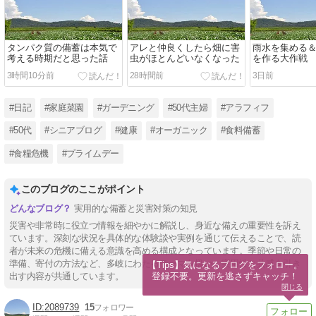
タンパク質の備蓄は本気で
アレと仲良くしたら畑に害
雨水を集める
考える時期だと思った話
虫がほとんどいなくなった
を作る大作戦
3時間10分前
28時間前
3日前
#日記
#家庭菜園
#ガーデニング
#50代主婦
#アラフィフ
#50代
#シニアブログ
#健康
#オーガニック
#食料備蓄
#食糧危機
#プライムデー
このブログのここがポイント
実用的な備蓄と災害対策の知見
災害や非常時に役立つ情報を細やかに解説し、身近な備えの重要性を訴え
ています。深刻な状況を具体的な体験談や実例を通じて伝えることで、読
者が未来の危機に備える意識を高める構成となっています。季節や日常の
準備、寄付の方法など、多岐にわたるテーマを扱い、実用性と共感を引き
【Tips】気になるブログをフォロー。

登録不要。更新を逃さずキャッチ！
出す内容が共通しています。
閉じる
2089739
15