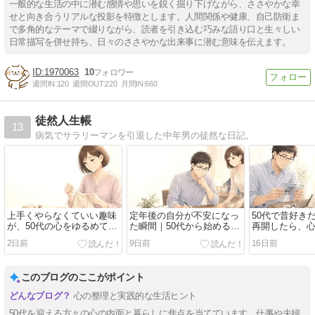
一般的な生活の中に潜む感情や思いを鋭く掘り下げながら、ささやかな幸
せと向き合うリアルな投影を特徴とします。人間関係や健康、自己防衛ま
で多角的なテーマで綴りながら、読者を引き込む巧みな語り口と生々しい
日常描写を併せ持ち、日々のささやかな出来事に潜む意味を伝えます。
1970063
10
週間IN:
120
週間OUT:
220
月間IN:
660
徒然人生帳
13
病気でサラリーマンを引退した中年男の徒然な日記。
上手くやらなくていい趣味
定年後の自分が不安になっ
50代で昔好き
が、50代の心をゆるめてく
た瞬間｜50代から始める人
再開したら、
れる理由
生の整え方
ってきた
2日前
9日前
16日前
このブログのここがポイント
心の整理と実践的な生活ヒント
50代を迎える方々の心の内面と暮らしに焦点を当てています。仕事や夫婦