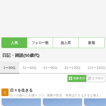
人気
フォロー数
急上昇
新着
日記・雑談(50歳代)
1〜30位
31〜60位
61〜90位
91〜120位
121〜150位
画像表示
文字表示
日々を生きる
1
日々の暮らしを綴りつつ、備蓄や防災、将来ほかさまざまな備えについても。品選びの視点はオーガニック＆無添加、安全・安心。