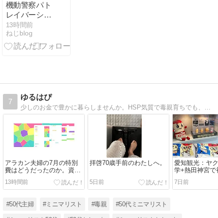
機動警察パト
レイバーシバ
シゲオぴあ
13時間前
ねじblog
ゆるはぴ
7
少しのお金で豊かに暮らしませんか。HSP気質で毒親育ちでも、ミニマリストな生活に出会って 幸せ感が満載になりました。ハッピーに生きるための情報や50代のミニマリストな生活や毒親から解放される方法などを発信しています。
アラカン夫婦の7月の特別
拝啓70歳手前のわたしへ。
愛知観光：ヤ
費はどうだったのか。資産
学+熱田神宮で
表も更新しました。
13時間前
5日前
7日前
#50代主婦
#ミニマリスト
#毒親
#50代ミニマリスト