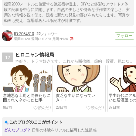
標高2000メートルに位置する絶景宿や登山、DIYなど多彩なアウトドア体
験の記事を中心に展開します。自然の美しさや身近な手作業の楽しさ、実
用的な情報を鋭く伝え、読者に新たな発見の喜びをもたらします。写真や
動画も交え、臨場感あふれる記述が特徴です。
2054310
22
週間IN:
120
週間OUT:
270
月間IN:
780
ヒロニャン情報局
12
本好き、ドラマ好きです。これから断捨離、節約・貯蓄、気になる事を書いていきたいと思います。
意地悪な上司と同僚たちに
貧乏な生活になってい
学生時代にア
囲まれて辛かった仕事
き・・
いた居酒屋で
い
9日前
23日前
37日前
このブログのここがポイント
日常の体験をリアルに描写した連鎖感