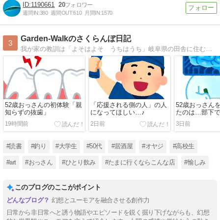
1190661
20
週間IN:
380
週間OUT:
610
月間IN:
1570
Garden-Walkのさくらんぼ日記
3
我が家の教訓は「よそはよそ うちはうち」岐阜県の田舎に住む雑食系会社員。家族は2つ年上の嫁さんが1人と子供が2人。
52歳おっさんの初体験「親
「応援される側の人」の人
52歳おっさん
知らずの抜歯」
になってほしい…♪
たのは…部下
た…（笑）
19時間前
2日前
3日前
#読書
#釣り
#大学生
#50代
#居酒屋
#オヤジ
#高校生
#art
#おっさん
#ひとり飲み
#たまに行くならこんな店
#愉しみ
このブログのここがポイント
幻想とユーモアを融合させる創作力
日常から非日常へと誘う物語やエピソードを鋭く掘り下げながらも、幻想