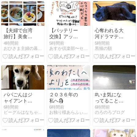
方が良い
【夫婦で台湾
【バッテリー
心奪われる大
旅行】美食旅
交換】アップ
河ドラマテー
行でも太らな
ルウォッチの
マ曲ベスト
4時間前
5時間前
5時間前
おひさま主婦の暮らし
あすか倶楽部〜セミリタイア主婦の多趣味生活
黒猫の額
かった理由は
集荷が不安定
10！ハズレ無
これだ！
で心配だった
しの傑作揃い
で選べなー
い！だけど選
んでみた
パパごんはジ
２０３６年の
#いま気にな
ャイアントコ
私へ🗿
ってること〜
ーン、ママご
雨でキックオ
6時間前
6時間前
6時間前
ビーグルはなちゃんと５０代夫婦の平凡な生活
お独り様あらふぃふ備忘録
のろのろブログ
んはかき氷
フ20：00に変
更！