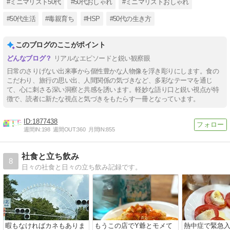
#ミニマリスト50代
#50代おしゃれ
#ミニマリストおしゃれ
#50代生活
#毒親育ち
#HSP
#50代の生き方
このブログのここがポイント
リアルなエピソードと鋭い観察眼
日常のさりげない出来事から個性豊かな人物像を浮き彫りにします。食の
こだわり、旅行の思い出、人間関係の気づきなど、多彩なテーマを通じ
て、心に刺さる深い洞察と共感を誘います。軽妙な語り口と鋭い視点が特
徴で、読者に新たな視点と気づきをもたらす一冊となっています。
1877438
週間IN:
198
週間OUT:
360
月間IN:
855
社食と立ち飲み
8
日々の社食と日々の立ち飲み記録です。
暇もなければカネもありま
もうこの店でY爺とモメて
熱中症で緊急