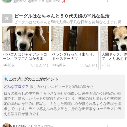
週間IN:
57
週間OUT:
33
月間IN:
258
ビーグルはなちゃんと５０代夫婦の平凡な生活
20
ビーグルはなちゃんと50代夫婦の平凡な日常を徒然なるままに掲載していこうと思います。ちょっと覗いていただければうれしいです。
パパごんはジャイアントコ
ベランダ行ったり来たり、
人間ドック、
ーン、ママごんはかき氷
ミセスドーナツ
て、とりあえ
6時間前
30時間前
2日前
このブログのここがポイント
親しみやすいエピソードと家庭の温かさ
日々の暮らしの中で感じる小さな幸せや面白い出来事を温かく綴るのが特
徴です。愛らしいペットや家族とのやりとり、季節の移り変わりや季節限
定の味わいを巧みに描写し、ふとした瞬間に心がほぐれるような表現を追
求しています。ライブ感あふれる文章と、身近な出来事をユーモラスに伝
える語り口が魅力です。
2086173
11