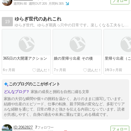
週間IN:
80
週間OUT:
205
月間IN:
305
ゆらぎ世代のあれこれ
19
ゆらぎ世代、ゆらぎ期真っ只中の日常です。楽しくなる工夫をしたり、余計なことをグルグル考えてしまったりというような日常のあれこれを書いていくブログです。
365日の大開運アクション
娘の里帰り出産 その後
里帰り出産（
6ヶ月前
7ヶ月前
1年3ヶ月前
このブログのここがポイント
家族の成長と挑戦を自然に綴る文章
家族の大切な瞬間や個々の挑戦を温かく、ありのままに描写しています。
結婚や出産のエピソード、仕事の転換、親子関係の変化など、多彩でリア
ルな経験を通じて、日常の尊さと強さを伝える内容になっています。読者
が共感しやすく、自身の過去や未来に重ねて楽しめる構成です。
2062827
7