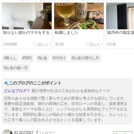
知らない誰かのマネをする
転職しました
築25年の固定
12時間前
3日前
4日前
#暮らし
#50代
#お金
#片付け
#お金の増やし方
#お金の使い方
このブログのここがポイント
家計管理や生活の工夫がわかる多角的なテーマ
日常のあらゆる側面で賢く暮らすための実例と考え方を紹介しています。
食費や固定資産税、旅行の荷物の工夫、住宅ローンの見直し、資産運用ま
で、多彩なテーマを取り上げ、シンプルながらも実用的なアイデアを伝え
ています。現実的な暮らしの悩みから確かな知恵を引き出し、ちょっとし
た工夫で暮らしの質を向上させるヒントを提案しています。
2072557
7