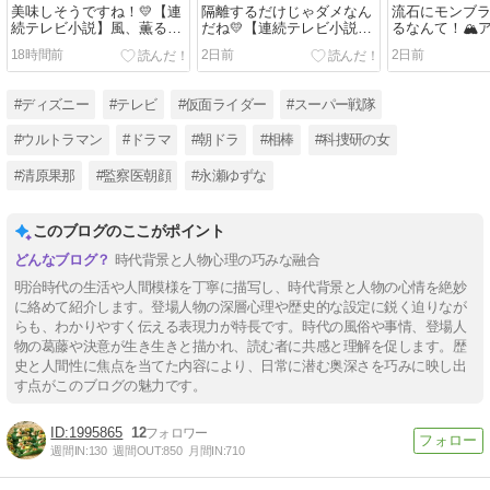
美味しそうですね！💛【連
隔離するだけじゃダメなん
流石にモンブ
続テレビ小説】風、薫る
だね💛【連続テレビ小説】
るなんて！🏔
（95）第19週「黎明（れい
風、薫る（94）第19週「黎
第17話 厳し
18時間前
2日前
2日前
めい）の翼」
明（れいめい）の翼」
声は
#ディズニー
#テレビ
#仮面ライダー
#スーパー戦隊
#ウルトラマン
#ドラマ
#朝ドラ
#相棒
#科捜研の女
#清原果那
#監察医朝顔
#永瀬ゆずな
このブログのここがポイント
時代背景と人物心理の巧みな融合
明治時代の生活や人間模様を丁寧に描写し、時代背景と人物の心情を絶妙
に絡めて紹介します。登場人物の深層心理や歴史的な設定に鋭く迫りなが
らも、わかりやすく伝える表現力が特長です。時代の風俗や事情、登場人
物の葛藤や決意が生き生きと描かれ、読む者に共感と理解を促します。歴
史と人間性に焦点を当てた内容により、日常に潜む奥深さを巧みに映し出
す点がこのブログの魅力です。
1995865
12
週間IN:
130
週間OUT:
850
月間IN:
710