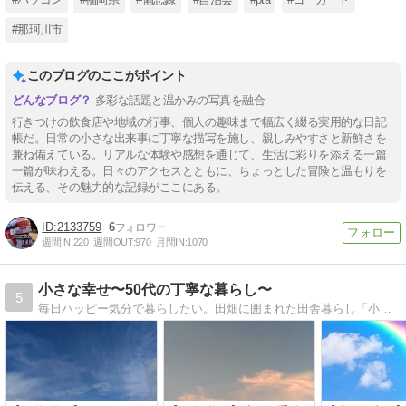
#那珂川市
このブログのここがポイント
多彩な話題と温かみの写真を融合
行きつけの飲食店や地域の行事、個人の趣味まで幅広く綴る実用的な日記
帳だ。日常の小さな出来事に丁寧な描写を施し、親しみやすさと新鮮さを
兼ね備えている。リアルな体験や感想を通じて、生活に彩りを添える一篇
一篇が味わえる。日々のアクセスとともに、ちょっとした冒険と温もりを
伝える、その魅力的な記録がここにある。
2133759
6
週間IN:
220
週間OUT:
970
月間IN:
1070
小さな幸せ〜50代の丁寧な暮らし〜
5
毎日ハッピー気分で暮らしたい。田畑に囲まれた田舎暮らし「小さな幸せ」つぶやき日記です。