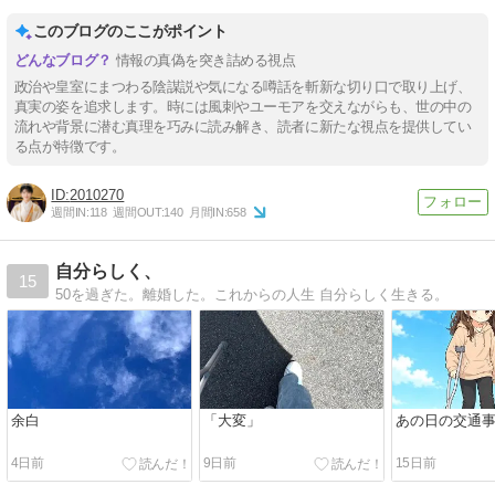
このブログのここがポイント
情報の真偽を突き詰める視点
政治や皇室にまつわる陰謀説や気になる噂話を斬新な切り口で取り上げ、
真実の姿を追求します。時には風刺やユーモアを交えながらも、世の中の
流れや背景に潜む真理を巧みに読み解き、読者に新たな視点を提供してい
る点が特徴です。
2010270
週間IN:
118
週間OUT:
140
月間IN:
658
自分らしく、
15
50を過ぎた。離婚した。これからの人生 自分らしく生きる。
余白
「大変」
あの日の交通
4日前
9日前
15日前