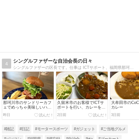
シングルファザーな自治会長の日々
4
シングルファザーの区長です。仕事は ICTサポート、福岡県那珂川市、仕事、子ども、PTA会長、その他の地域活動、KART、ガジェット、グルメなど日々の出来事を備忘録的に綴っています。
那珂川市のサンドリーカフ
久留米市のお客様でICTサ
大牟田市のCo
ェでめっちゃ美味しいハン
ポートを行い、カレーをご
カレー
バーガー
馳走になりました
昨日
2日前
3日前
#雑記
#日記
#モータースポーツ
#ガジェット
#ご当地グルメ
#パソコン
#福岡県
#備忘録
#自治会
#pta
#ゴーカート