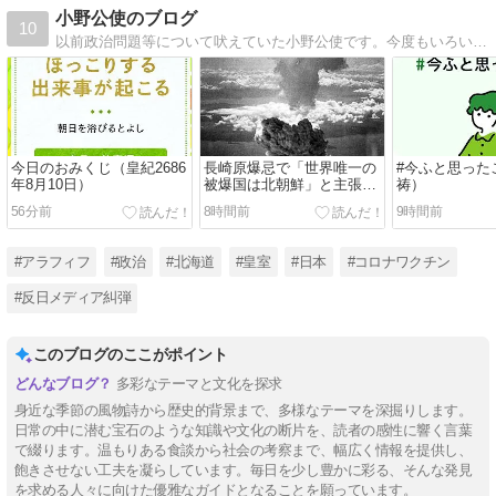
小野公使のブログ
10
以前政治問題等について吠えていた小野公使です。今度もいろいろ綴っていくつもりです。
今日のおみくじ（皇紀2686
長崎原爆忌で「世界唯一の
#今ふと思った
年8月10日）
被爆国は北朝鮮」と主張す
祷）
る男性現る
56分前
8時間前
9時間前
#アラフィフ
#政治
#北海道
#皇室
#日本
#コロナワクチン
#反日メディア糾弾
このブログのここがポイント
多彩なテーマと文化を探求
身近な季節の風物詩から歴史的背景まで、多様なテーマを深掘りします。
日常の中に潜む宝石のような知識や文化の断片を、読者の感性に響く言葉
で綴ります。温もりある食談から社会の考察まで、幅広く情報を提供し、
飽きさせない工夫を凝らしています。毎日を少し豊かに彩る、そんな発見
を求める人々に向けた優雅なガイドとなることを願っています。