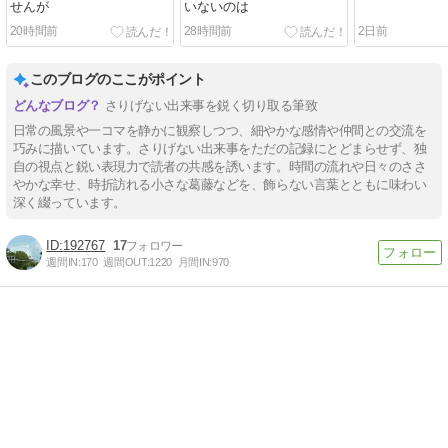
せんが
いないのは
20時間前
28時間前
2日前
このブログのここがポイント
さりげない出来事を鋭く切り取る筆致
日常の風景や一コマを静かに観察しつつ、細やかな感情や仲間との交流を
巧みに描いています。さりげない出来事をただの記録にとどまらせず、独
自の視点と鋭い表現力で読者の共感を誘います。時間の流れや日々のささ
やかな幸せ、時折訪れる小さな葛藤などを、飾らない言葉とともに味わい
深く綴っています。
192767
17
週間IN:
170
週間OUT:
1220
月間IN:
970