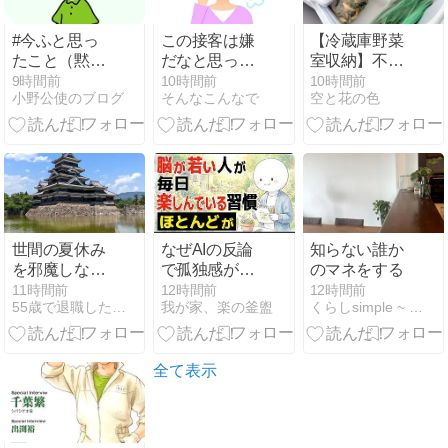
#今ふと思っ
この接客は嫌
【冷蔵庫野菜
たこと（黙
だなと思った
室収納】不織
祷）
件
布の仕切りケ
9時間前
10時間前
10時間前
小野公使のブログ
そんなこんなで
空と花の色
ースから気づ
いた、素材選
びのこと
世間の夏休み
なぜAIの反論
知らない誰か
を邪魔しない
で孤独感が生
のマネをする
暮らし（夏休
じるのか？
11時間前
12時間前
12時間前
55歳で退職したおじさんのブログ
我が家、楽の釜盥
くらしsimple ~ 毎日がご機嫌で豊かな私であるために。
みしか休めな
い人を優先と
いう心がけ）
全て表示