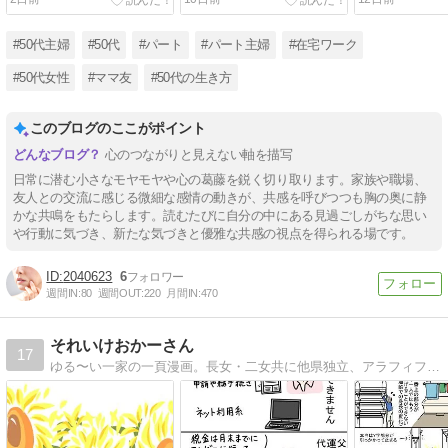
#50代主婦
#50代
#パート
#パート主婦
#在宅ワーク
#50代女性
#ママ友
#50代の生き方
このブログのここがポイント
心のつながりと見えない軸を描写
日常に潜む小さなモヤモヤや心の葛藤を鋭く切り取ります。家族や職場、
友人との交流に感じる微細な感情の動きが、共感を呼びつつも胸の奥に静
かな共鳴をもたらします。読むたびに自分の中にある見過ごしがちな思い
や行動に気づき、新たな気づきと優雅な共感の視点を得られる場です。
2040623
6
週間IN:
80
週間OUT:
220
月間IN:
470
それいけおかーさん
17
ゆる〜い一家の一頁漫画。長女・二女共に他県独立、アラフィフ夫婦。たまに相続や介護っぽいことも