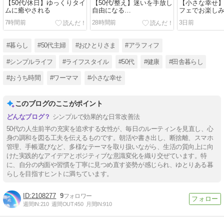
【50代/休日】ゆっくりタイ
【50代/整え】迷いを手放し
【小さな幸せ
ムに癒やされる
自由になる…
フェでお楽しみ
7時間前
28時間前
3日前
#暮らし
#50代主婦
#おひとりさま
#アラフィフ
#シンプルライフ
#ライフスタイル
#50代
#健康
#田舎暮らし
#おうち時間
#ワーママ
#小さな幸せ
このブログのここがポイント
シンプルで効果的な日常改善法
50代の人生前半の充実を追求する女性が、毎日のルーティンを見直し、心
身の調和を図る工夫を伝えるものです。朝活や書き出し、断捨離、スマホ
管理、手帳選びなど、多様なテーマを取り扱いながら、生活の質向上に向
けた実践的なアイデアとポジティブな意識変化を織り交ぜています。特
に、自分の内面や習慣を丁寧に見つめ直す姿勢が感じられ、ゆとりある暮
らしを目指すヒントに満ちています。
2108277
9
週間IN:
210
週間OUT:
450
月間IN:
910