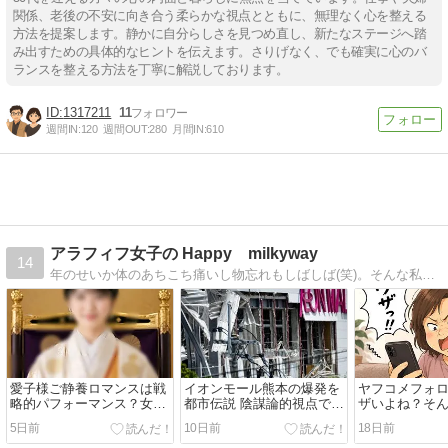
関係、老後の不安に向き合う柔らかな視点とともに、無理なく心を整える
方法を提案します。静かに自分らしさを見つめ直し、新たなステージへ踏
み出すための具体的なヒントを伝えます。さりげなく、でも確実に心のバ
ランスを整える方法を丁寧に解説しております。
1317211
11
週間IN:
120
週間OUT:
280
月間IN:
610
アラフィフ女子の Happy milkyway
14
年のせいか体のあちこち痛いし物忘れもしばしば(笑)。そんな私たちアラフィフ世代が少しでも元気に！ハッピーになれるような話題やグッズをお伝えしてまいります。
愛子様ご静養ロマンスは戦
イオンモール熊本の爆発を
ヤフコメフォ
略的パフォーマンス？女性
都市伝説 陰謀論的視点で深
ザいよね？そ
天皇誕生を決して諦めない
読みしてみた…
を一瞬で幸運
5日前
10日前
18日前
勢力の作戦と見抜こう★
を伝授するの巻