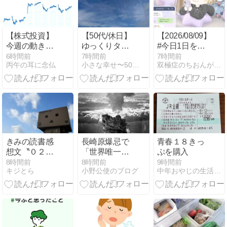
【株式投資】
【50代/休日】
【2026/08/09】
今週の動き
ゆっくりタイ
#今日1日を振
（08月第二
ムに癒やされ
り返ろう~イ
6時間前
7時間前
7時間前
丙午の耳に念仏
小さな幸せ〜50代の丁寧な暮らし〜
双極症のちおんが通りますよ
週）
る
ンドアライフ
を満喫
きみの読書感
長崎原爆忌で
青春１８きっ
想文〝０２０
「世界唯一の
ぷを購入
ボクが助っ
被爆国は北朝
8時間前
8時間前
9時間前
キジとら
小野公使のブログ
中年おやじの生活を綴るブログ
人？〟
鮮」と主張す
る男性現る