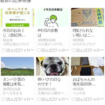
最新の記事画像
今日のおみく
#今日の歩数
#負けられな
じ（皇紀2686
は
い戦いはここ
年8月10日）
にもある〜栃
56分前
1時間50分前
3時間前
小野公使のブログ
のり蔵クンのTODAYブログ
のろのろブログ
木SC開幕戦勝
利スタート！
タンパク質の
89 パグの日な
おばちゃんの
備蓄は本気で
のです！
海水浴2026 海
考える時期だ
水浴場の砂が
3時間10分前
3時間40分前
4時間前
日々を生きる
主婦のから騒ぎ〜3パグとの生活〜
つぶやき
と思った話
減っているの
でマリンシュ
ーズがあった