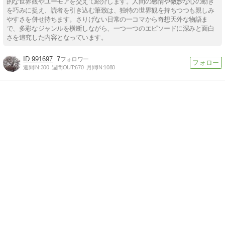
的な世界観やユーモアを交えて紹介します。人間の感情や微妙な心の動き
を巧みに捉え、読者を引き込む筆致は、独特の世界観を持ちつつも親しみ
やすさを併せ持ちます。さりげない日常の一コマから奇想天外な物語ま
で、多彩なジャンルを横断しながら、一つ一つのエピソードに深みと面白
さを追究した内容となっています。
991697
7
週間IN:
300
週間OUT:
670
月間IN:
1080