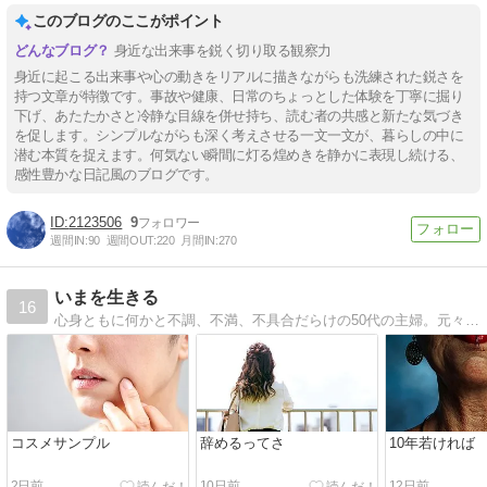
このブログのここがポイント
身近な出来事を鋭く切り取る観察力
身近に起こる出来事や心の動きをリアルに描きながらも洗練された鋭さを
持つ文章が特徴です。事故や健康、日常のちょっとした体験を丁寧に掘り
下げ、あたたかさと冷静な目線を併せ持ち、読む者の共感と新たな気づき
を促します。シンプルながらも深く考えさせる一文一文が、暮らしの中に
潜む本質を捉えます。何気ない瞬間に灯る煌めきを静かに表現し続ける、
感性豊かな日記風のブログです。
2123506
9
週間IN:
90
週間OUT:
220
月間IN:
270
いまを生きる
16
心身ともに何かと不調、不満、不具合だらけの50代の主婦。元々15年以上の完全在宅ワーカー。現在は在宅ワークとパートのダブルワークに奮闘中。パートの人間関係、子の成長、親の介護、ママ友関係、わが身の老いなどを記しています。
コスメサンプル
辞めるってさ
10年若ければ
2日前
10日前
12日前