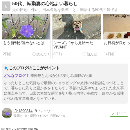
50代、転勤妻の心地よい暮らし
6
夫の転勤に伴い、日本各地を数年ごとに転居する50代主婦です。各地での暮らし、住まい、お料理、愛犬との思い出などゆるりと綴ります。
もう新刊が読めないとは
シーズン2から見始めた
お日柄が良か
VIVANT
2日前
8日前
14日前
このブログのここがポイント
季節感とお出かけの楽しみ満載の記事
ゆったりとした気持ちで最新のショッピングや旅行の体験談をつづること
で、暮らしに彩りと豊かさをもたらす。季節の風景やちょっとした出来事
に焦点を当て、日常の素敵な瞬間を切り取る内容が特徴で、細やかな感性
が伝わる文章構成となっている。
1890814
9
週間IN:
200
週間OUT:
224
月間IN:
920