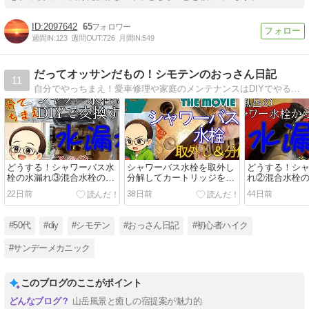
2097642
65
週間IN:
123
週間OUT:
726
月間IN:
549
だってオッサンだもの！シモテンのおっさん日記
11
自分でやっちまえ！愛車修理や家庭のメンテナンスはDIYでやる。ドライブ、グルメ情報も
どうする！シャワーバス水
シャワーバス水栓を取外し
どうする！シ
栓の水漏れ③混合水栓の購
分解してカートリッジを取
れ②混合水栓
入、取付け:自分でやっちま
り出す動画：シモテン THE
分解:自分でやっ
22日前
38日前
44日前
えDIY
MOVIE 自分でやっちま
え！
#50代
#diy
#シモテン
#おっさん日記
#初心者ハイク
#サンデーメカニック
このブログのここがポイント
山岳風景と癒しの宿提案が魅力的