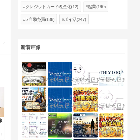
クレジットカード現金化(12)
起業(190)
fx自動売買(138)
ポイ活(247)
新着画像
像