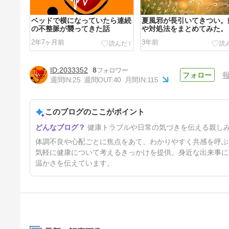
ベッドで横になっていたら連続
夏風邪が長引いてきつい。
の不整脈が襲ってきた話
や対処法をまとめてみた。
2年7ヶ月前
3年前
2033352
8
週間IN:
25
週間OUT:
40
月間IN:
115
このブログのここがポイント
熟睡感が何年も無い。CPAP使
健康トラブルや日常の気づきを伝える親し
用者が原因と対処方法を調べて
みた。
4年前
体調不良や心配ごとに焦点をあて、わかりやすく共感を呼ぶ
気軽に健康について考えるきっかけを提供。身近な出来事に
温かさを伝えています。