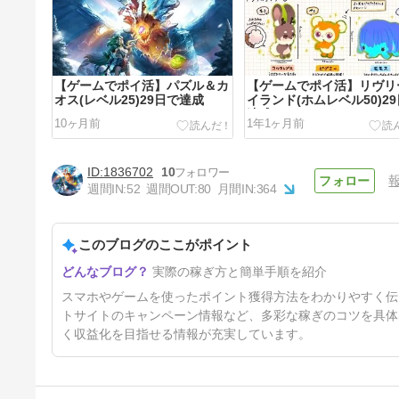
【ゲームでポイ活】パズル＆カ
【ゲームでポイ活】リヴリ
オス(レベル25)29日で達成
イランド(ホムレベル50)2
達成
10ヶ月前
1年1ヶ月前
1836702
10
週間IN:
52
週間OUT:
80
月間IN:
364
このブログのここがポイント
【ゲームでポイ活】トップヒー
実際の稼ぎ方と簡単手順を紹介
ローズ(本拠地15)2日で達成
1年4ヶ月前
スマホやゲームを使ったポイント獲得方法をわかりやすく伝
トサイトのキャンペーン情報など、多彩な稼ぎのコツを具体
く収益化を目指せる情報が充実しています。