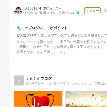
1801574
25
週間IN:
32
週間OUT:
56
月間IN:
144
このブログのここがポイント
使えなくなったAmazonの画像
親しみやすい文章と身近な話題を融合した
リンクから商品を知る方法と
は？
2年6ヶ月前
様々なテーマを扱いながら、実用的な情報やお役立ちネタを
で展開し、読者の日常的な知識欲を満たす工夫が光ります。
報源となることを目指しています。
うるくんブログ
5
40代サラリーマンが書くどうでもいいことについて無駄に