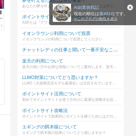
夢を叶えるためには何が重要？
あなたの夢を叶えるために一番大切だと思うことは何ですか？
AI副業挑戦記
ま
現在の順位は
第491位
です。
ポイントサイトや、ASPのセルフアフィリエイトは利用していますか？
く
≫
このブログの順位を表示
ASPとは『アフィリエイト・サービス・プロバイダ』のことです。バリューコマース、A8.net、リンクシェア、アクセストレード等。
イオンラウンジ利用について投票
イオンラウンジの利用について投票してください
チャットレディの仕事と聞いて一番不安なことは？
楽天の利用について
楽天の使い方やお得な情報についてご案内します。楽天市場や楽天カードを効果的に活用するポイントを知ることが大切です。
LLMO対策についてどう思いますか？
LLMO（大規模言語モデル最適化）は注目されていますが、SEOとの違いや対策についてどう考えますか？詳しく解説しています。
ポイントサイト活用について
初めてポイントサイトを使う方向けに最適な攻略法を説明します。簡単に始められるので是非参考にしてください。
ポイントサイト攻略法
ポイントサイトで効果的にポイントを稼ぐためにはどのような方法が必要か選んでください
エギングの餌木猿について
エギングで餌木猿の効果についてどう感じますか？