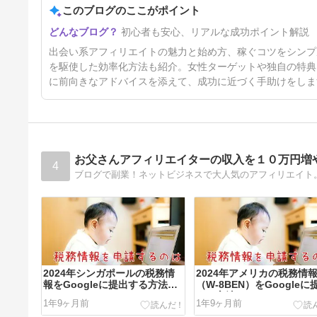
このブログのここがポイント
初心者も安心、リアルな成功ポイント解説
出会い系アフィリエイトの魅力と始め方、稼ぐコツをシンプ
を駆使した効率化方法も紹介。女性ターゲットや独自の特典
に前向きなアドバイスを添えて、成功に近づく手助けをしま
お父さんアフィリエイターの収入を１０万円増
4
ブログで副業！ネットビジネスで大人気のアフィリエイト
2024年シンガポールの税務情
2024年アメリカの税務情
報をGoogleに提出する方法
（W-8BEN）をGoogleに
[GoogleAdSense]
する方法[GoogleAdSense
1年9ヶ月前
1年9ヶ月前