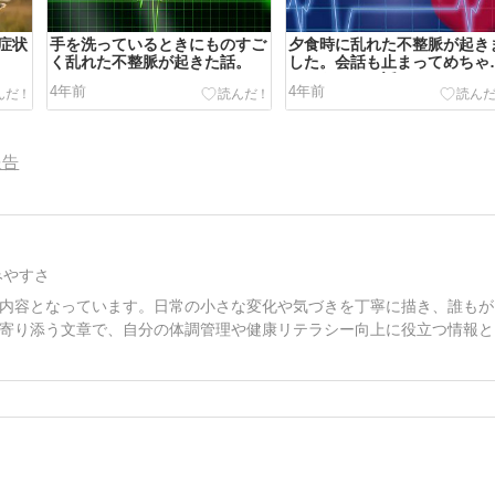
症状
手を洗っているときにものすご
夕食時に乱れた不整脈が起き
く乱れた不整脈が起きた話。
した。会話も止まってめちゃ
ちゃあせった話。
4年前
4年前
報告
みやすさ
内容となっています。日常の小さな変化や気づきを丁寧に描き、誰もが
寄り添う文章で、自分の体調管理や健康リテラシー向上に役立つ情報と