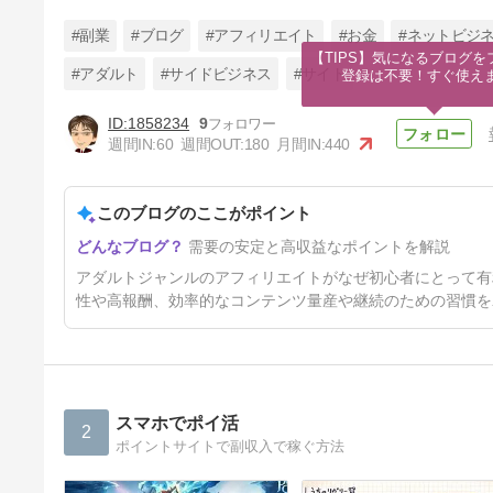
#副業
#ブログ
#アフィリエイト
#お金
#ネットビジ
【TIPS】気になるブログを
#アダルト
#サイドビジネス
#サイト
登録は不要！すぐ使え
1858234
9
AIリライトで稼ぐアダルトアフ
週間IN:
60
週間OUT:
180
月間IN:
440
ィリエイト複数サイト戦略
1年前
このブログのここがポイント
需要の安定と高収益なポイントを解説
アダルトジャンルのアフィリエイトがなぜ初心者にとって有
性や高報酬、効率的なコンテンツ量産や継続のための習慣を
スマホでポイ活
2
ポイントサイトで副収入で稼ぐ方法