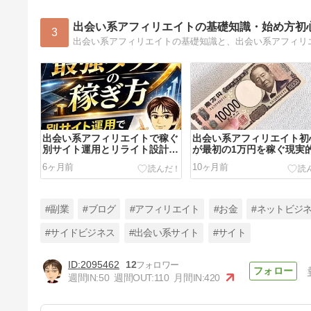
出会い系アフィリエイトの基礎知識・始め方初
3
出会い系アフィリエイトの基礎知識と、出会い系アフィリ
出会い系アフィリエイトで稼ぐ
出会い系アフィリエイト初
別サイト運用とリライト設計の
が最初の1万円を稼ぐ現実
全体像
方法
6ヶ月前
10ヶ月前
#副業
#ブログ
#アフィリエイト
#お金
#ネットビジ
#サイドビジネス
#出会い系サイト
#サイト
2095462
12
出会い系アフィリエイト初心者
週間IN:
50
週間OUT:
110
月間IN:
420
がAIリライトで記事量産して稼
ぐ方法
1年前