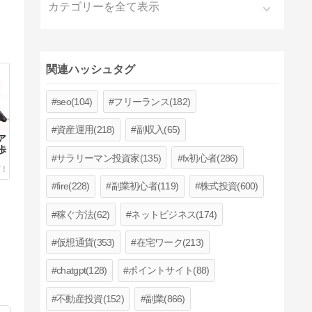
カテゴリーを全て表示
関連ハッシュタグ
seo(104)
フリーランス(182)
資産運用(218)
副収入(65)
ア
歩
サラリーマン投資家(135)
fx初心者(286)
fire(228)
副業初心者(119)
株式投資(600)
稼ぐ方法(62)
ネットビジネス(174)
仮想通貨(353)
在宅ワーク(213)
chatgpt(128)
ポイントサイト(88)
不動産投資(152)
副業(866)