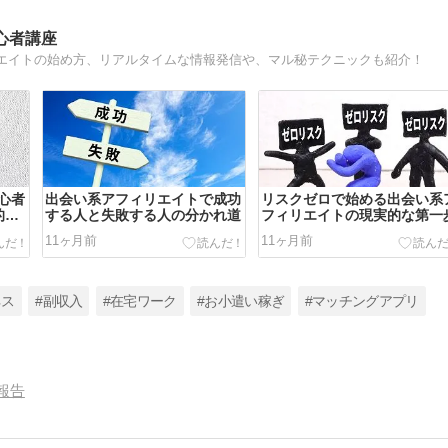
心者講座
エイトの始め方、リアルタイムな情報発信や、マル秘テクニックも紹介！
心者
出会い系アフィリエイトで成功
リスクゼロで始める出会い系
的な
する人と失敗する人の分かれ道
フィリエイトの現実的な第一
11ヶ月前
11ヶ月前
ネス
#副収入
#在宅ワーク
#お小遣い稼ぎ
#マッチングアプリ
報告