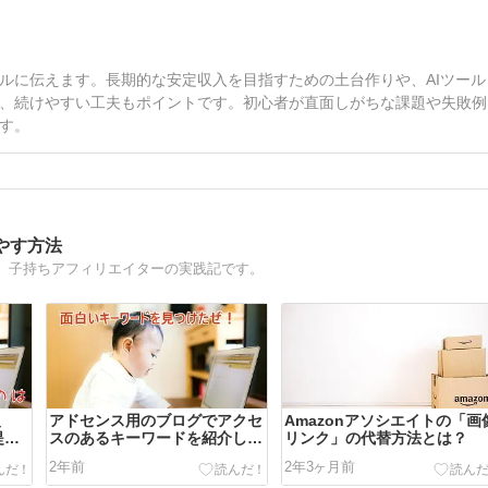
ルに伝えます。長期的な安定収入を目指すための土台作りや、AIツール
、続けやすい工夫もポイントです。初心者が直面しがちな課題や失敗例
す。
やす方法
。子持ちアフィリエイターの実践記です。
報
アドセンス用のブログでアクセ
Amazonアソシエイトの「画
提出
スのあるキーワードを紹介しま
リンク」の代替方法とは？
]
す
2年前
2年3ヶ月前