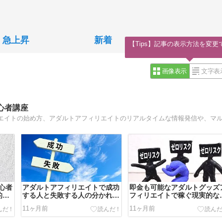
急上昇
新着
【Tips】記事の表示方法を変更
画像表示
文字表
心者講座
心者
アダルトアフィリエイトで成功
即金も可能なアダルトグッズ
的な
する人と失敗する人の分かれ道
フィリエイトで稼ぐ現実的な
とは？
め方
11ヶ月前
11ヶ月前