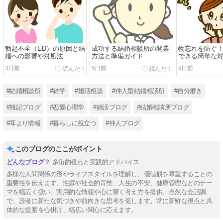
勃起不全（ED）の原因と結
成功する結婚相談所の開業
物忘れを防ぐ
婚への影響や対処法
方法と準備ガイド
できる簡単な
3日前
5日前
9日前
#結婚相談所
#雑学
#婚活相談
#仲人型結婚相談所
#自分磨き
#雑記ブログ
#恋愛心理学
#婚活ブログ
#結婚相談所ブログ
#耳より情報
#暮らしに役立つ
#仲人ブログ
このブログのここがポイント
多角的視点と実践的アドバイス
多様な人間関係の形やライフスタイルを理解し、価値観を尊重することの
重要性を伝えます。性癖や社会的背景、人生の不安、健康管理などのテー
マを幅広く扱い、実用的な情報や心に響く考え方を提供。自然な会話調
で、読者に新たな気づきや前向きな思考を促します。常に新鮮な視点と具
体的な提案を心掛け、幅広い関心に応えます。