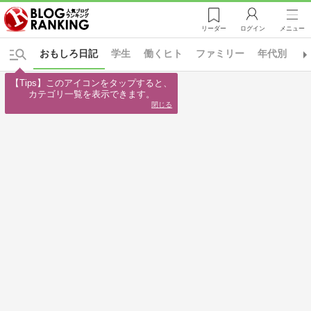
リーダー
ログイン
メニュー
おもしろ日記
学生
働くヒト
ファミリー
年代別
日
【Tips】このアイコンをタップすると、

カテゴリ一覧を表示できます。
閉じる