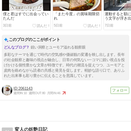
僕と君はすでに出会ってい
「また今度」の賞味期限切
運動すると額
たんだ
れ
う文字が浮き
なんで
3日前
5日前
7日前
このブログのここがポイント
鋭い洞察とユーモア溢れる観察眼
多彩なテーマを通じて時代の空気感や価値観の変遷を映し出します。長年
の社会観察と趣味の視点が融合し、日常の何気ない一コマに鋭い視点を投
げかける個性豊かな文章が特徴です。時代の潮流を捉えつつ、ユーモアと
皮肉を絡めながら読者の共感と発見を促します。軽妙な語り口で、ありふ
れた出来事も彩り豊かに伝えることを意識しています。
2061143
週間IN:
10
週間OUT:
80
月間IN:
46
変人の妖艶日記