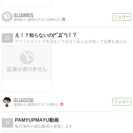
1698976
週間IN:
5
週間OUT:
15
月間IN:
10
え！？知らないの(*ﾟДﾟ*)！？
23
アフィリエイトで生活をしてみる？みんなが知ってる事も知らない事もどんどん載せちゃう、無目的情報発信ブログ！！
1423750
週間IN:
5
週間OUT:
10
月間IN:
5
PAMYUPMAYU動画
24
毎日海外の面白動画を更新します