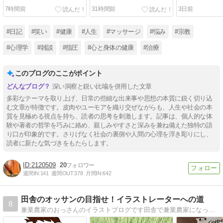
7時間前
31時間前
3日前
#日記
#笑い
#健康
#人生
#マッサージ
#悩み
#宗教
#心理学
#雑談
#指圧
#心と身体の健康
#治療
このブログのここがポイント
深い洞察と鋭い比喩を併用した文章
多彩なテーマを取り上げ、日常の些細な出来事や思想の本質に鋭く切り込
む文章が特徴です。皮肉やユーモアを織り交ぜながらも、人生や社会の本
質を見極める視点を持ち、読者の思考を刺激します。記事は、個人的な体
験や著者の哲学を巧みに絡め、親しみやすさと深みを兼ね備えた独特の語
り口が印象的です。さりげなく社会の裏側や人間の心理を浮き彫りにし、
読者に新たな気づきをもたらします。
2120509
20
週間IN:
141
週間OUT:
378
月間IN:
642
田舎のオッサンの目指せ！イラストレーターへの道
8
兼業農家のおっさんのイラストブログです田舎で兼業農家になったデザイン専門学校卒の男が書いたイラストを紹介していくブログ