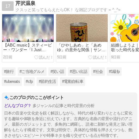
芹沢温泉
17
クスッと笑ってもらえたらOK！ な雑記ブログです = ^_^=
【ABC music】スティービ
「ひやしあめ」と「あめ
結婚しようよ
ー・ワンダー「I Just
ゆ」の意外な関係｜サンガ
歌った時代を
Called to Say I Love You」
リア自販機で知った驚きの
クソング
2日前
5日前
9日前
2007年大阪ライブの思い出
事実
#旅行
#ご当地グルメ
#笑い話
#思い出話
#社会
#1級fp
#ubereats
#cfp
#節約生活
#電動自転車
このブログのここがポイント
多ジャンルの記事と時代背景の分析
日本の音楽や文化史を鋭く解説しながら、時代の移り変わりとともに変化
する趣味や体験を身近に伝えています。古典的な名曲の背景や流行のアニ
メ、最新のガジェットまで、多角的に網羅し、読者に新鮮な発見と深い理
解をもたらす構成です。文章は明快で、具体的な情報を押さえつつも、飽
きさせないエピソードや時事ネタを織り交ぜている点が特徴です。