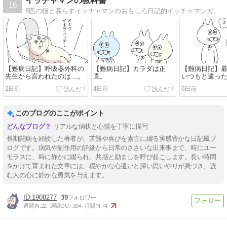
イッチャマンの教科書
16
8匹の猫と暮らすイッチャマンのおもしろ日記的イッチャマンガ。
【難病日記】呼吸器外科の
【難病日記】カラダは正
【難病日記】
先生から言われたのは…。
直。
いつもと違っ
2日前
4日前
6日前
このブログのここがポイント
リアルな病状と心情を丁寧に描写
長期闘病を経験した著者が、苦難や喜びを素直に綴る実感豊かな日記風ブ
ログです。病気や副作用の詳細から日常のささいな出来事まで、時にユー
モラスに、時に静かに綴られ、共感と励ましを呼び起こします。長い時間
をかけて育まれた文章には、穏やかな心遣いと深い思いやりが息づき、読
む人の心に静かな勇気を与えます。
1908277
39
週間IN:
22
週間OUT:
394
月間IN:
74