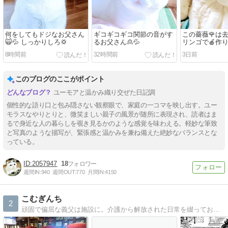
何をしてもドジなお父さん
ギコギコギコ関節の音がす
この薔薇🌹は
🙀💦 しっかりしろ💢
るお父さん🙎💦
リンゴで🍎作り
8時間前
32時間前
3日前
このブログのここがポイント
ユーモアと温かみ織り交ぜた日記調
個性的な語り口と包み隠さない観察眼で、家庭の一コマを映し出す。ユー
モラスなやりとりと、微笑ましい親子の風景が随所に表現され、読者はま
るで身近な人の暮らしを覗き見るかのような感覚を味わえる。軽妙な筆致
と写真のような描写が、緊張感と温かみを兼ね備えた絶妙なバランスとな
っている。
2057947
18
週間IN:
940
週間OUT:
770
月間IN:
4150
こむぎんち
2
頑固で偏屈な義父は施設に。介護から解放された日常を綴っております。