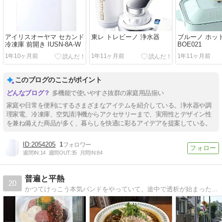
アイリスオーヤマ セカンド
東レ トレビーノ 浄水器
ブルーノ ホッ
冷凍庫 前開き IUSN-8A-W
BOE021
1年10ヶ月前
1年11ヶ月前
1年11ヶ月前
このブログのここがポイント
多機能で使いやすさ抜群の家庭用品揃い
家庭や日常を便利にするさまざまなアイテムを紹介している。浄水器や調
理家電、冷凍庫、空気清浄機からアクセサリーまで、実用性とデザイン性
を兼ね備えた商品が多く、暮らしを快適に彩るアイデアを提案している。
2054205
1
週間IN:
14
週間OUT:
35
月間IN:
84
普遍と平熱
20
かつてけっこう本気バンドをやっていて、途中で透析が始まったひとの平熱くらいの温度感の話