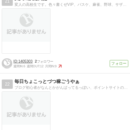
21
変人の高校生です。色々書くぜVIP、バスケ、麻雀、野球、サザン、大好きだぁぁぁ
1405303
2
週間IN:
6
週間OUT:
12
月間IN:
9
毎日ちょこっとづつ稼ごうやぁ
22
ブログ初心者がなんとかがんばってるっぽい、ポイントサイトのお勧めブログにしようと思っていたが、なんかちがう感じになってきとる気がするブログ