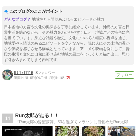
このブログのここがポイント
地域性と人間味あふれるエピソードが魅力
日本各地の方言や文化の奥深さを丁寧に紹介しています。沖縄の方言と日
常生活を絡めながら、その魅力をわかりやすく伝え、地域ごとの特色に光
を当てています。身近な話題や歴史、文化についての幅広い視点を通じ、
地域愛や人情味のあるエピソードを交えながら、読む人にその土地の温か
さや伝統を感じさせる構成となっています。アニメや映画を例にして、普
段の生活と文化に自然に溶け込む地域の風土をじっくりと描き出し、思わ
ず引き込まれてしまう内容です。
1711116
8
週間IN:
48
週間OUT:
45
月間IN:
168
Run太郎が走る！！
14
『Run太郎の酔醒夢譚』50を過ぎてマラソンに目覚めたRun太郎は走って飲めば人生ケセラセラ\(^o^)／