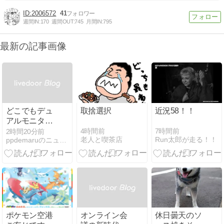
2006572
41
週間IN:
170
週間OUT:
745
月間IN:
795
最新の記事画像
どこでもデュ
取捨選択
近況58！！
アルモニタ
ー！ノートPC
4時間前
7時間前
2時間20分前
老人と喫茶店
Run太郎が走る！！
ppdemaruのニュース
の限界を超え
るモバイルデ
ィスプレイの
実力
ポケモン空港
オンライン会
休日曇天のソ