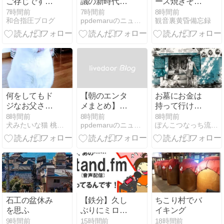
ご存じです
議の新時代を
ース焼きそば
か？
築く高画質
と「マイプラ
7時間前
7時間前
8時間前
和合指圧ブログ
ppdemaruのニュース
観音裏黄昏備忘録
WEBカメラの
イベートアイ
革命
ダホ」とよく
ばりおひつご
はん
何をしてもド
【朝のエンタ
お墓にお金は
ジなお父さん
メまとめ】本
持って行けな
🙀💦 しっかり
日の話題をチ
いのに…
8時間前
8時間前
8時間前
犬みたいな猫 桃太郎 虹の宇宙船
ppdemaruのニュース
ぽんこつなっち流★STYLE
しろ💢
ェック
(2026/08/10)
石工の盆休み
【鉄分】久し
ちこり村でバ
を思ふ
ぶりにミロ飲
イキング
んだった！
9時間前
15時間前
18時間前