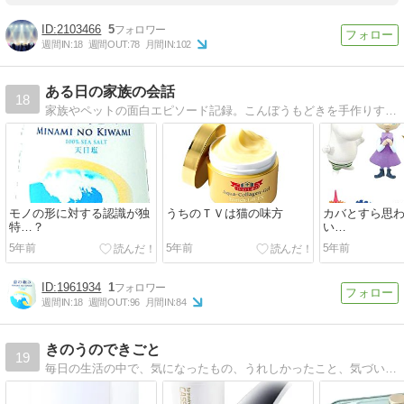
2103466
5
週間IN:
18
週間OUT:
78
月間IN:
102
ある日の家族の会話
18
家族やペットの面白エピソード記録。こんぼうもどきを手作りする兄弟や猫と肉を間違える祖母など面白家族の日常です。
モノの形に対する認識が独
うちのＴＶは猫の味方
カバとすら思
特…？
い…
5年前
5年前
5年前
1961934
1
週間IN:
18
週間OUT:
96
月間IN:
84
きのうのできごと
19
毎日の生活の中で、気になったもの、うれしかったこと、気づいたことなどを紹介します。