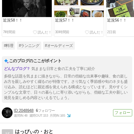
近況58！！
近況57！！
近況56！！
7時間前
30時間前
2日前
#料理
#ランニング
#オールディーズ
このブログのここがポイント
気ままな日常と食の工夫を丁寧に紹介
多様な話題を気ままに描きながら、日常の些細な出来事や趣味、食の楽し
み方を親しみやすく綴るのが特徴です。さり気なく季節感や旬のネタも盛
り込み、読むほどに親近感を覚えられる構成となっています。見やすくシ
ンプルな文章で、日々の暮らしに寄り添いながらも、些細な工夫や新しい
発見を楽しめる内容といえるでしょう。
2048948
6
週間IN:
48
週間OUT:
153
月間IN:
165
はっぴぃの・おと