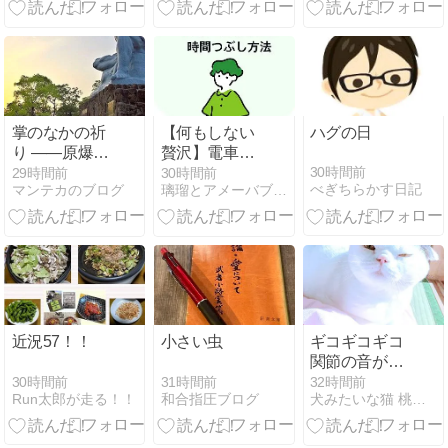
掌のなかの祈
【何もしない
ハグの日
り ――原爆忌
贅沢】電車や
の十句を読む
バスでの移動
30時間前
29時間前
30時間前
べぎちらかす日記
マンテカのブログ
璃瑠とアメーバブログネタ
時間。ただぼ
ーっと過ごす
心地よさ
近況57！！
小さい虫
ギコギコギコ
関節の音がす
るお父さん🙎
30時間前
31時間前
32時間前
Run太郎が走る！！
和合指圧ブログ
犬みたいな猫 桃太郎 虹の宇宙船
💦