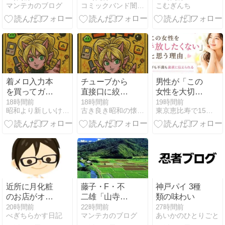
マンテカのブログ
コミックバンド闇鍋 鍋汁研究室
こむぎんち
着メロ入力本
チューブから
男性が「この
を買ってガラ
直接口に絞り
女性を大切に
ケーをポチポ
出す背徳感──
したい」と思
18時間前
18時間前
19時間前
昭和より新しいけど懐かしい平成の話
古き良き昭和の懐かしい話
東京恵比寿で15年、成婚率51.6％のハッピーカムカム
チ！休日をす
昭和の駄菓子
うのは、愛情
べて費やした
「チューブ入
がちゃんと伝
平成の「手打
りチョコレー
わる女性
ち着メロ」あ
ト」が忘れら
るある
れない理由
近所に月化粧
藤子・F・不
神戸パイ 3種
のお店がオー
二雄「山寺グ
類の味わい
プンしました
ラフィティ」
20時間前
22時間前
27時間前
べぎちらかす日記
マンテカのブログ
あいかのひとりごと