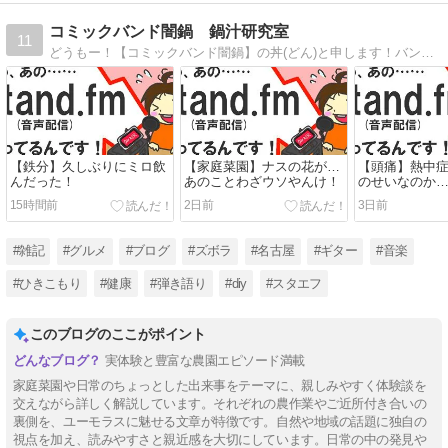
コミックバンド闇鍋 鍋汁研究室
11
どうもー！【コミックバンド闇鍋】の丼(どん)と申します！バンド活動休止中の引きこもりが、NK＆脳細胞活性化のために日々ジタバタする様を垂れ流しているブログです！あ、ブログ内の謎イラストも自分で描いてます☆よろしくお願いいたします！
【鉄分】久しぶりにミロ飲
【家庭菜園】ナスの花が…
【頭痛】熱中
んだった！
あのことわざウソやんけ！
のせいなのか
15時間前
2日前
3日前
#雑記
#グルメ
#ブログ
#ズボラ
#名古屋
#ギター
#音楽
#ひきこもり
#健康
#弾き語り
#diy
#スタエフ
このブログのここがポイント
実体験と豊富な農園エピソード満載
家庭菜園や日常のちょっとした出来事をテーマに、親しみやすく体験談を
交えながら詳しく解説しています。それぞれの農作業やご近所付き合いの
裏側を、ユーモラスに魅せる文章が特徴です。自然や地域の話題に独自の
視点を加え、読みやすさと親近感を大切にしています。日常の中の発見や