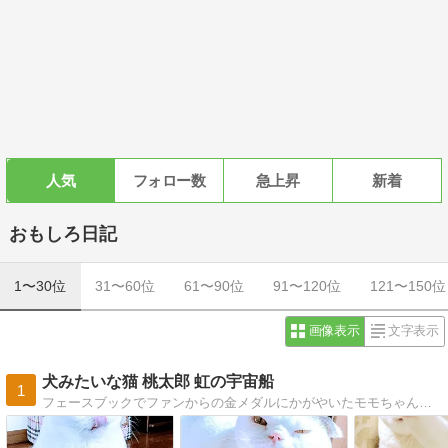
人気
フォロー数
急上昇
新着
おもしろ日記
1〜30位
31〜60位
61〜90位
91〜120位
121〜150位
画像表示
文字表示
犬みたいな猫 桃太郎 虹の宇宙船
1
フェースブックでファンからの金メダルにかがやいたモモちゃんの物語