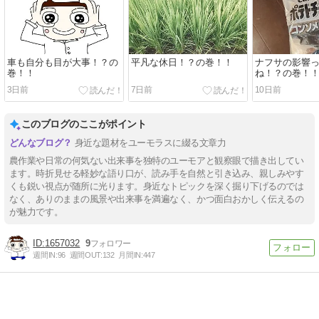
車も自分も目が大事！？の
平凡な休日！？の巻！！
ナフサの影響
巻！！
ね！？の巻！
3日前
7日前
10日前
このブログのここがポイント
身近な題材をユーモラスに綴る文章力
農作業や日常の何気ない出来事を独特のユーモアと観察眼で描き出してい
ます。時折見せる軽妙な語り口が、読み手を自然と引き込み、親しみやす
くも鋭い視点が随所に光ります。身近なトピックを深く掘り下げるのでは
なく、ありのままの風景や出来事を満遍なく、かつ面白おかしく伝えるの
が魅力です。
1657032
9
週間IN:
96
週間OUT:
132
月間IN:
447