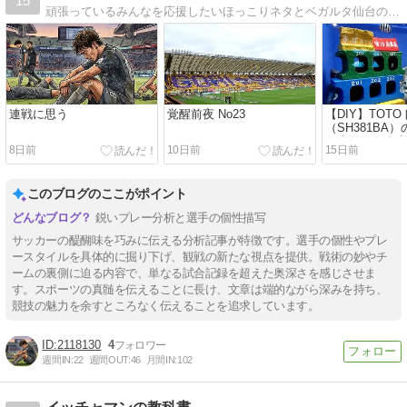
15
頑張っているみんなを応援したいほっこりネタとベガルタ仙台の応援ネタを中心に、読んだ人が今日も一日頑張れるようなサイトを目指しています
連戦に思う
覚醒前夜 No23
【DIY】TOT
（SH381BA
ろ水漏れを自
8日前
10日前
15日前
の原因にたど
交換パーツま
このブログのここがポイント
鋭いプレー分析と選手の個性描写
サッカーの醍醐味を巧みに伝える分析記事が特徴です。選手の個性やプレ
ースタイルを具体的に掘り下げ、観戦の新たな視点を提供。戦術の妙やチ
ームの裏側に迫る内容で、単なる試合記録を超えた奥深さを感じさせま
す。スポーツの真髄を伝えることに長け、文章は端的ながら深みを持ち、
競技の魅力を余すところなく伝えることを追求しています。
2118130
4
週間IN:
22
週間OUT:
46
月間IN:
102