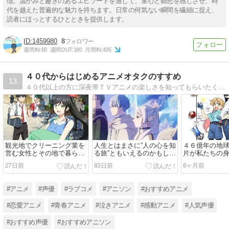
徴。温かみと趣きのあるエピソードを通じて、童心と郷愁を感じさせ、時
代を越えた普遍的な魅力を持ちます。日常の何気ない瞬間を繊細に捉え、
読者にほっとするひとときを提供します。
1459980
8
週間IN:
60
週間OUT:
180
月間IN:
435
４０代からはじめるアニメオタクのすすめ
13
４０代以上の方に深夜帯ＴＶアニメの楽しさを知ってもらいたくお薦めアニメを紹介しています。忘れかけていた懐かしい気持ち・感動に再び出会う事が出来るかもしれません。
観光地でクリーニング業を
人生とはまさに”人の心を知
４６億年の地
営む女性とその地で暮らす
る旅”ともいえるのかもしれ
片が私たちの
地元民たちとのハートフル
ない。その旅の先で人は何
に埋もれてい
27日前
83日前
6ヶ月前
な交流を描いた日常物語。
を感じ何を得るのだろう
イエンスミス
「綺麗にしてもらえます
か？「葬送のフリーレン」
ーアニメ。「
か。」
再び
#アニメ
#声優
#ラブコメ
#アニソン
#おすすめアニメ
#恋愛アニメ
#青春アニメ
#泣きアニメ
#感動アニメ
#人気声優
#おすすめ声優
#おすすめアニソン