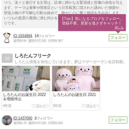
つつ、淡々と進行する文章は、読者に静かなる緊張感と想像の余地を与え
ます。テーマは食事や喫茶店という日常風景に隠された謎めいた側面や、
登場人物の不可解な行動を絡めて、静かに心に響く物語を生み出します。
いつもの風景の裏側に潜む何かを探るような、観察眼と感性が光る仕上が
【Tips】気になるブログをフォロー。

登録不要。更新を逃さずキャッチ！
りです。
閉じる
1934894
14
週間IN:
84
週間OUT:
180
月間IN:
387
しろたんフリーク
10
しろたん情報を発信していきます。夢はマザーガーデン全店制覇。
しろたんのお誕生日 2022
しろたんのお誕生日 2021
＆増殖停止
4年前
5年前
1437090
2
週間IN:
70
週間OUT:
160
月間IN:
250