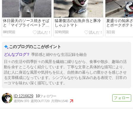
休日曇天のソース焼きそば
猛暑復活のお魚弁当と豚冷
夏盛りの知床
と「マイプライベートアイ
しゃぶトマト
とポークポテ
ダホ」とよくばりおひつご
8時間前
32時間前
3日前
はん
このブログのここがポイント
季節感と細やかな生活記録を融合
日々の生活や四季折々の風景を繊細に綴りながら、食事や散歩、趣味の活
動を余すところなく紹介しています。丁寧な文章と具体的な描写により、
読む人に身近な風景や気持ちを伝え、自然体の暮らしの豊かさを感じさせ
る文章構成になっています。シンプルながらも深みのある表現で、日常の
一コマを味わい深く描写しています。
1216629
10
週間IN:
370
週間OUT:
720
月間IN:
1540