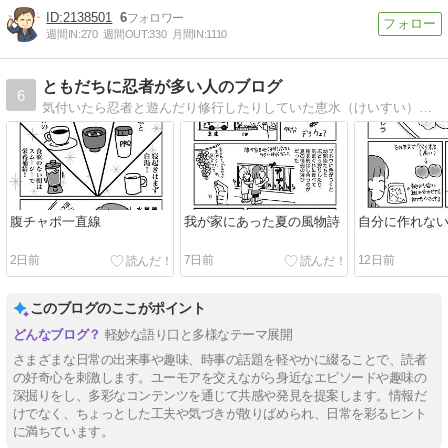
2138501
6
週間IN:
270
週間OUT:
330
月間IN:
1110
ともだちに忍者が多い人のブログ
6
気付いたら忍者と遊んだり修行したりしていた恵水（けいすい）の絵日記ブログです。 忍者って言っても人間なので、普通の生活もおもしろおかしく過ごしています。
腹チャポ一直線
我が家にあった夏の風物詩
自分に作れな
2日前
7日前
12日前
このブログのここがポイント
軽妙な語り口と多様なテーマ展開
さまざまな日常の出来事や趣味、時事の話題を軽やかに綴ることで、読者
の好奇心を刺激します。ユーモアを交えながら身近なエピソードや趣味の
深掘りをし、多彩なコンテンツを通じて共感や発見を提案します。情報だ
けでなく、ちょっとした工夫や気づきが散りばめられ、日常を彩るヒント
に満ちています。