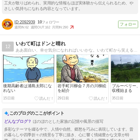
工夫が散りばめられ、実用的な情報もほぼ実体験から伝えられるため、や
さしい気持ちになれる内容となっています。
2092939
10
週間IN:
62
週間OUT:
162
月間IN:
290
いわて町はドンと晴れ
12
ああ面白い、幸せ気分になれればいいかな。いわて町から笑える話、悲しい話、怒る話を伝えます。
後期高齢者は浦島太郎にな
岩手町川柳会７月の川柳絵
ブルーベリー
れない
を紹介
収穫始まる
15日前
29日前
35日前
このブログのここがポイント
ほのぼのとした家族の記憶や風景の描写
多彩なテーマを綴る中で、人情や自然、郷愁を巧みに表現しています。昔
の暮らしや四季折々の情景を丁寧に描き、心に響く情緒豊かな文章が特