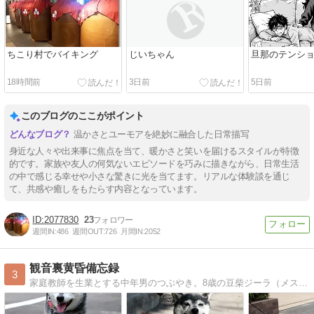
ちこり村でバイキング
じいちゃん
旦那のテンシ
18時間前
3日前
5日前
このブログのここがポイント
温かさとユーモアを絶妙に融合した日常描写
身近な人々や出来事に焦点を当て、暖かさと笑いを届けるスタイルが特徴
的です。家族や友人の何気ないエピソードを巧みに描きながら、日常生活
の中で感じる幸せや小さな驚きに光を当てます。リアルな体験談を通じ
て、共感や癒しをもたらす内容となっています。
2077830
23
週間IN:
486
週間OUT:
726
月間IN:
2052
観音裏黄昏備忘録
3
家庭教師を生業とする中年男のつぶやき。8歳の豆柴ジーラ（メス）の散歩など、日々の出来事を思うままに書いております。よろしくお願いします。