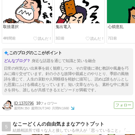
取捨選択
鬼出電入
心煩意乱
4時間前
3日前
7日前
このブログのここがポイント
身近な話題を通じて知識と笑いを融合
日常の何気ない出来事を鋭く観察しつつ、その背後に潜む教訓や風趣を巧
みに織り交ぜています。針の小さな故障や親戚とのやりとり、季節の風物
詩を通じて、人生の哀歓や人間模様を軽妙に描写し、読めば誰もがふとし
た思案にふける構成となっています。短い文章ながらも、素朴な中に奥深
さを持ち、誰しもが共感できるエピソードが満載です。
1370796
10
週間IN:
350
週間OUT:
340
月間IN:
1660
なこーどくんの自由気ままなアウトプット
5
結婚相談所で様々な人と接している仲人が「思っていること」「気になる話題」「伝えたい情報」などを自由気ままにつぶやくブログです。