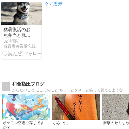
全て表示
猛暑復活のお
魚弁当と豚冷
しゃぶトマト
32時間前
観音裏黄昏備忘録
和合指圧ブログ
7
からだのこと こころのこと ちょっとクスっと笑って貰えるような？ 雑談です
ポケモン空港ご存じです
小さい虫
衝撃のセミち
か？