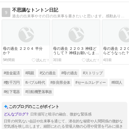
不思議なトントン日記
9
過去の出来事やその日の出来事を書きたいと思います。感動あり泣き笑いのブログにし皆さんが楽しみにしてもらえるブログを目指します。
母の過去 ２２０４ 半分
母の過去 ２２０３ 神様ど
母の過去 ２２
か？
うして？ 神様お願いしま
らどうなった
す。
5時間前
3日前
4日前
#借金返済
#両親
#父の過去
#母の過去
#ストリップ
#数千万円
#バブル時代
#奈良県全体
#セールスレディー
#800人
#松下電器
#日航機墜落事故
このブログのここがポイント
日常描写と暗示の融合、微妙な緊張感
日常の何気ない会話や出来事を通じて、潜在的な秘密や人間関係の微妙な
空気感を映し出します。細部にわたる登場人物の心理や背景を巧みに描き