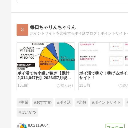
毎日ちゃりんちゃりん
3
ポイントサイトを比較するポイ活ブログ！ポイントサイト
ポイ活でお小遣い稼ぎ【累計
ポイ活で稼ぐ！稼げるポイ
2,314,047円】2026年7月現在
サイト！
実績♪
13日前
13日前
#副業
#おすすめ
#ポイ活
#比較
#ポイントサイト
#ぽいかつ
2119664