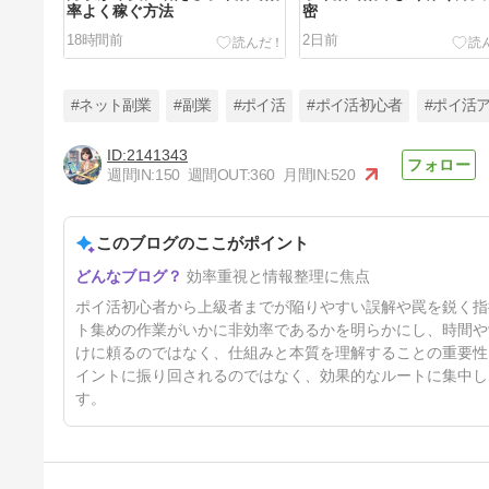
率よく稼ぐ方法
密
18時間前
2日前
#ネット副業
#副業
#ポイ活
#ポイ活初心者
#ポイ活
2141343
週間IN:
150
週間OUT:
360
月間IN:
520
ポイ活で効率よく稼ぐ方法の真
実
このブログのここがポイント
5日前
効率重視と情報整理に焦点
ポイ活初心者から上級者までが陥りやすい誤解や罠を鋭く指
ト集めの作業がいかに非効率であるかを明らかにし、時間や
けに頼るのではなく、仕組みと本質を理解することの重要性
イントに振り回されるのではなく、効果的なルートに集中し
す。