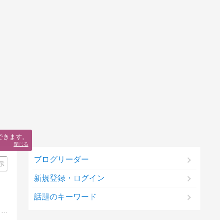
できます。
閉じる
ブログリーダー
示
新規登録・ログイン
話題のキーワード
「ポイントサイト」を案件別に紹介。一番お得な経由方法が分かります。すべての案件を集計した総合ランキングも随時更新。そして、「家族」、「音楽」、「ショッピング」、「ネット副業」をテーマにした記事もあり。