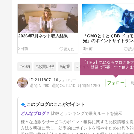
2026年7月ネット収入結果
「GMOとくとくBB ドコモ
光」のポイントサイトラン
グ｜一番お得な経由方法
3日前
3日前
【2026年8月最新】
【TIPS】気になるブログをフ
#節約
#お買い得
#副業
#ポイ活
#買い物
#フリマ
登録は不要！すぐ使えま
2111807
10
週間IN:
260
週間OUT:
410
月間IN:
1290
なんでも酒やカクヤスのポイン
トサイトランキング｜一番お得
な経由方法【2026年8月最新】
このブログのここがポイント
6日前
比較とランキングで最良ルートを提示
様々な通販やサービスのポイント獲得に関する比較情報を提
方法を明確に示し、効率的にポイントを増やすための具体的