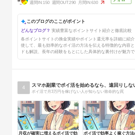
1,000円換金【ちょびリッチで
週間IN:
150
週間OUT:
290
月間IN:
630
ポイ活】稼げるポイント♪
36日前
このブログのここがポイント
実績豊富なポイントサイト紹介と徹底比較
各ポイントサイトの換金実績やポイント還元率を詳細に紹介
使して、最も効率的なポイ活の方法を伝える特徴的な内容と
ドも解説、長年の経験をもとにした具体的な裏付けが魅力で
スマホ副業でポイ活を始めるなら、遠回りしな
4
ポイ活で月3万円を稼げない人が知らない致命的な罠
月収が確実に増えるポイ活で効
ポイ活で効率よく稼ぐ方法