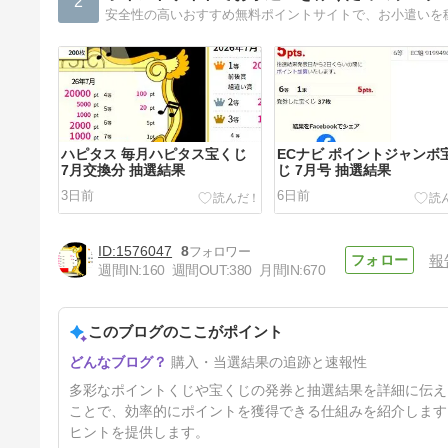
2
安全性の高いおすすめ無料ポイントサイトで、お小遣いを
ハピタス 毎月ハピタス宝くじ
ECナビ ポイントジャンボ
7月交換分 抽選結果
じ 7月号 抽選結果
3日前
6日前
1576047
8
報
週間IN:
160
週間OUT:
380
月間IN:
670
このブログのここがポイント
ハピタス 毎月ハピタス宝くじ
購入・当選結果の追跡と速報性
6月交換分 抽選結果
34日前
多彩なポイントくじや宝くじの発券と抽選結果を詳細に伝え
ことで、効率的にポイントを獲得できる仕組みを紹介します
ヒントを提供します。