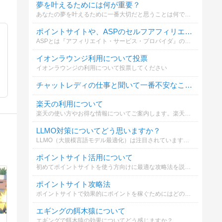
夢を叶えるためには何が重要？
あなたの夢を叶えるために一番大切だと思うことは何ですか？
ポイントサイトや、ASPのセルフアフィリエイトは利用していますか？
ASPとは『アフィリエイト・サービス・プロバイダ』のことです。バリューコマース、A8.net、リンクシェア、アクセストレード等。
イオンラウンジ利用について投票
イオンラウンジの利用について投票してください
チャットレディの仕事と聞いて一番不安なことは？
楽天の利用について
楽天の使い方やお得な情報についてご案内します。楽天市場や楽天カードを効果的に活用するポイントを知ることが大切です。
LLMO対策についてどう思いますか？
LLMO（大規模言語モデル最適化）は注目されていますが、SEOとの違いや対策についてどう考えますか？詳しく解説しています。
ポイントサイト活用について
初めてポイントサイトを使う方向けに最適な攻略法を説明します。簡単に始められるので是非参考にしてください。
ポイントサイト攻略法
ポイントサイトで効果的にポイントを稼ぐためにはどのような方法が必要か選んでください
エギングの餌木猿について
エギングで餌木猿の効果についてどう感じますか？