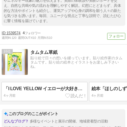
やエネルギー現象の魅力を伝えます。実際の体験談や実験レポートを交
え、自然な共鳴や気の流れを理解しやすく解説。幻想にとどまらず、具体
的な方法やポイントも紹介し、運気アップや心身の調和を願う人々の新た
な気づきを誘います。毎回、ユニークな視点と丁寧な説明で、読むたび心
に響く情報を届けています。
1539574
4
週間IN:
120
週間OUT:
410
月間IN:
510
16
タムタム草紙
貼り絵で日々の想いを綴っています。貼り絵作家のタム
タムです。貼り絵の絵本とイラストをお楽しみ下さい
ね。
「I LOVE YELLOW イエローが大好き」展に出展します☆
4ヶ月前
4ヶ月前
このブログのここがポイント
多様なイベントと展示の開催、地域密着型の活動