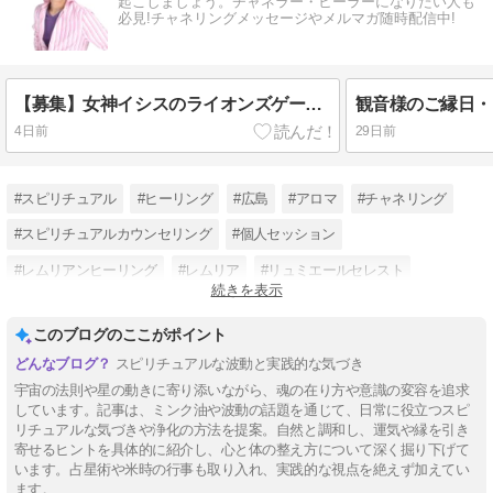
起こしましょう。チャネラー・ヒーラーになりたい人も
必見!チャネリングメッセージやメルマガ随時配信中!
【募集】女神イシスのライオンズゲート・アクティベーション 2026
観音様のご縁日・
4日前
29日前
#スピリチュアル
#ヒーリング
#広島
#アロマ
#チャネリング
#スピリチュアルカウンセリング
#個人セッション
#レムリアンヒーリング
#レムリア
#リュミエールセレスト
続きを表示
#HIROSHI
#女神
このブログのここがポイント
スピリチュアルな波動と実践的な気づき
宇宙の法則や星の動きに寄り添いながら、魂の在り方や意識の変容を追求
しています。記事は、ミンク油や波動の話題を通じて、日常に役立つスピ
リチュアルな気づきや浄化の方法を提案。自然と調和し、運気や縁を引き
寄せるヒントを具体的に紹介し、心と体の整え方について深く掘り下げて
います。占星術や米時の行事も取り入れ、実践的な視点を絶えず加えてい
ます。