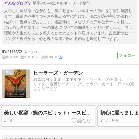
星座占いやエネルギーワーク解説
人の心に寄り添いながらも、星の動きやエネルギーの流れを丁寧に解説し
ます。繊細さや生きづらさを抱える方に向けて、魂の記憶や宇宙の流れと
結びつく視点を提供します。各記事は、スピリチュアルなテーマを軸に、
現代の心理やエネルギーの働きについての知識をわかりやすく伝え、自己
理解や人生のリズムを整えるためのヒントを届けています。占星術やヒー
リングの視点から、心と魂の深奥に触れる内容を展開しています。
2116652
4
週間IN:
100
週間OUT:
170
月間IN:
450
18
ヒーラーズ・ガーデン
お気の向くままーエネルギー・ワーカーのお喋り。ヒー
リング、透視リーディング、オラクルカード…日々の癒
しとケアなど。
美しい変容（蝶のスピリット）ースピリットアニマル・オラクルカード
1年前
1年7ヶ月前