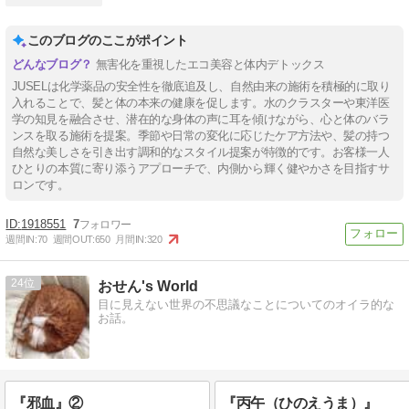
このブログのここがポイント
無害化を重視したエコ美容と体内デトックス
JUSELは化学薬品の安全性を徹底追及し、自然由来の施術を積極的に取り
入れることで、髪と体の本来の健康を促します。水のクラスターや東洋医
学の知見を融合させ、潜在的な身体の声に耳を傾けながら、心と体のバラ
ンスを取る施術を提案。季節や日常の変化に応じたケア方法や、髪の持つ
自然な美しさを引き出す調和的なスタイル提案が特徴的です。お客様一人
ひとりの本質に寄り添うアプローチで、内側から輝く健やかさを目指すサ
ロンです。
1918551
7
週間IN:
70
週間OUT:
650
月間IN:
320
24
おせん's World
目に見えない世界の不思議なことについてのオイラ的な
お話。
『邪血』②
『丙午（ひのえうま）』