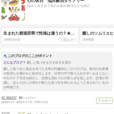
心の休日 悩み解消ダイアリー
悩みと向き合う為のお勧め療法などを紹介
生まれた都道府県で性格は違うの？★どうやらあるみたいです
1時間20分前
25時間前
このブログのここがポイント
癒しと気づきを引き出す文章力
癒しと気づきに焦点を当てた文章が印象的なこのブログは、毎日の出来事
や気持ちを穏やかに紡ぎ出します。日常の中で取り入れやすいおまじない
や心のケア方法を紹介し、自然な流れで心の安らぎを促します。読者が共
感し、ほんの少しの幸せや新たな気づきを得られるよう工夫されているの
が特徴です。
394237
30
週間IN:
510
週間OUT:
735
月間IN:
2315