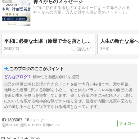
6
神々からのメッセージ
宇宙に存在する癒しのエネルギーによって降ろされる、
神々からの言葉。万人に対する深い愛のメッセージ。
平和に必要な土壌（原爆で命を落とした御霊より）
人生の新たな扉へ
26時間前
3日前
このブログのここがポイント
精神性と自然の調和を追究
自己の深層に潜む真理と向き合うことを促す内容が特徴です。愛や勇気、
地球との連帯に関する洞察を中心に、心と体のバランスや本当の自己の姿
を追い求める視点を提案しています。優しい言葉の奥に潜む鋭さと、現代
においても広がる精神的な気づきを織り交ぜ、読者が内面の充実を図るた
めの道しるべとして役立てられる構成となっています。
1806067
16
週間IN:
500
週間OUT:
1190
月間IN:
1750