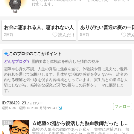
け出します。
お金に恵まれる人、恵まれない人
ありがたい普通の夏の一
2日前
5日前
このブログのここがポイント
霊的要素と体験談を融合した独自の視座
霊障や心身の不調、人生の真理に焦点を当て、体験談や目に見えない世界
の解釈を通じて深掘りします。具体的な活動や感覚を交えながら、読者の
内なる理解と気づきを促す内容構成となっています。実生活との接点を大
切にしながら、精神的な探究と現代の暮らしの調和をテーマに展開しま
す。
738429
23
週間IN:
340
週間OUT:
810
月間IN:
1240
11
☆絶望の淵から復活した熱血教師だった【はるのり】のブログ☆
高校の人気者の教師であった私が、警察に逮捕され、留
置場そして拘置所に入れられ、自殺を考えました。そん