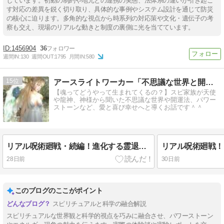
しています。初動の制約や地元との連携の実態、法体系の違いが引き起こ
す対応の差異を鋭く切り取り、具体的な事例やシステム設計を通じて防災
の核心に迫ります。多角的な視点から時系列の対応策や文化・遺伝子の考
察も交え、現場のリアルな動きと制度の裏側に光を当てています。
1456904
36
週間IN:
130
週間OUT:
1795
月間IN:
580
15
アースライトワーカー「不思議な世界と開運への導き」
【魂ってどうやって生まれてくるの？】スピ家族が天使
や龍神、神様から聞いた不思議な世界や開運法、パワー
ストーンなど、愛と喜び幸せへと導くお話です＾＾
リアル呪術廻戦・続編！進化する霊退治×ラミエルブレスレットNo.44 実験②
28日前
30日前
このブログのここがポイント
スピリチュアルと科学の融合解説
スピリチュアルな世界観と科学的視点を巧みに融合させ、パワーストーン