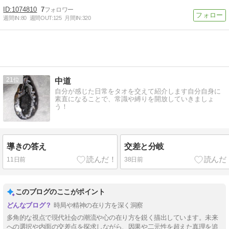
1074810
7
週間IN:
80
週間OUT:
125
月間IN:
320
21
中道
自分が感じた日常をタオを交えて紹介します自分自身に
素直になることで、常識や縛りを開放していきましょ
う！
導きの答え
交差と分岐
11日前
38日前
このブログのここがポイント
時局や精神の在り方を深く洞察
多角的な視点で現代社会の潮流や心の在り方を鋭く描出しています。未来
への選択や内面の交差点を探求しながら、因果や二元性を超えた真理を追