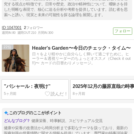
究する視点が特徴です。日常や歴史、政治や精神性について、曖昧さを排
した明晰な表現で、核心に迫る分析や考察を提供しています。読む者を思
索へと誘い、現実と未来の可能性を探る論理を展開します。
1047001
2
週間IN:
80
週間OUT:
210
月間IN:
300
22
Healer's Garden〜今日のチェック・タイム〜
日々をより軽やかに自分らしく輝いて過ごすために。ヒ
ーラー＆透視リーダーのちょっとオススメ（Check it out
!!)〜 カードの日替わりメッセージ。
”バシャール：夜明け”
5ヶ月前
8ヶ月前
このブログのここがポイント
健康栄養、時事解説、スピリチュアル交流
健康や栄養の改善法から時局分析まで多彩なテーマを扱っており、最新の
医療知識や世界情勢に関する情報を提供しています。専門家や時事評論家