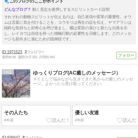
このブログのここがポイント
動く意志を後押しするスピリットカード説明
それぞれの動物スピリットが伝えるのは、自己表現や変革の重要性。オウ
ムは言葉に気を付けることを、コウモリは再生の証を伝え、ヤマアラシは
純粋な気持ちと好奇心を呼び覚まし、蝶は変容の喜びと新たな出発を示
し、レイヨウは自信を持った積極行動の必要性を示唆します。どのメッセ
ージも前向きに進むための指南役です。
1971523
2
週間IN:
96
週間OUT:
160
月間IN:
440
19
ゆっくりブログ(AC癒しのメッセージ）
ＡＣとして悩みながら生きてきた私からの癒しのメッセ
ージ。よかったら受け取ってください。
その人たち
優しい友達
4年前
4年前
939447
8