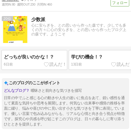
週間IN:
80
週間OUT:
230
月間IN:
460
20
少数派
心に安らぎを、との思いから作った森です。少しでも多
くの方々に心の安らぎを、との思いから作ったブログ上
の森です。ようこそ
どっちが良いのかな！？
学びの機会！？
6日前
13日前
このブログのここがポイント
曖昧さと前向きな気づきを描写
日常の中でふと感じる心の動きや人生の迷いに焦点をあて、鋭い感性を通
して素直な気持ちや思考を展開します。何気ない出来事や感情の推移を率
直に綴り、悩みや喜びの中に見い出す小さな気づきを丁寧に表現していま
す。優しい言葉で包み込みながらも、リアルな心情と向き合う視点が特徴
です。探究心や共感を呼び起こすこのブログは、日々の暮らしに寄り添う
ひとときを提供します。