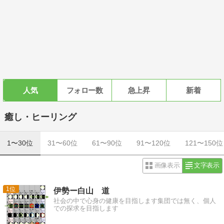
人気
フォロー数
急上昇
新着
癒し・ヒーリング
1〜30位
31〜60位
61〜90位
91〜120位
121〜150位
画像表示
文字表示
1
伊勢ー白山 道
社会の中で心身の健康を目指します集団では無く、個人
での探求を目指します