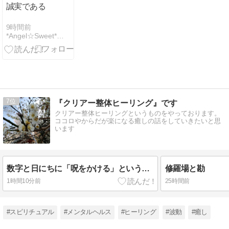
誠実である
9時間前
*Angel☆Sweet* いつも笑顔でいてほしいから
7
『クリアー整体ヒーリング』です
クリアー整体ヒーリングというものをやっております。
ココロやからだが楽になる癒しの話をしていきたいと思
います
数字と日にちに「呪をかける」ということ
修羅場と勘
1時間10分前
25時間前
#スピリチュアル
#メンタルヘルス
#ヒーリング
#波動
#癒し