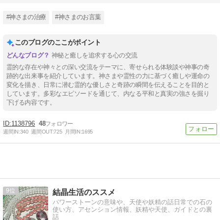
#神さまの治療
#神さまのお言葉
このブログのここがポイント
神秘と癒しを追求する心の交流
霊的な存在や神々との深い交流をテーマに、寄せられる体験談や神事の奇
跡的な出来事を紹介しています。神さまや霊性の力に基づく癒しや運命の
変化を描き、日常に潜む霊的な優しさと奇跡の瞬間を伝えることを目的と
しています。多彩なエピソードを通じて、内なる平和と真実の強さを掘り
下げる内容です。
1138796
48
週間IN:
340
週間OUT:
725
月間IN:
1695
9
結晶生活のススメ
パワーストーンの意味や、天使や妖精の話日常での石の
使い方、アセンション情報、妖精や天使、ガイドとの裏
話