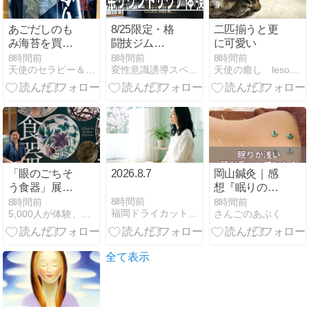
あごだしのも
8/25限定・格
二匹揃うと更
み海苔を買い
闘技ジム
に可愛い
ました。
LOKAの八王
8時間前
8時間前
8時間前
天使のセラピー＆ボディケア「天使と一緒」 京阪香里園駅下車
変性意識誘導スペシャリストのフリートーク
天使の癒し lesoleil/ ソレイユ
子最大級マッ
トフロアで出
張サウンドサ
ウナ体験会
「眼のごちそ
2026.8.7
岡山鍼灸｜感
う食器」展：
想『眠りの質
「器」を見つ
が良くなり体
8時間前
8時間前
8時間前
福岡ドライカット空気と水の美容室ｊｕｓｅｌひと言日記
5,000人が体験、チャクラ覚醒コンサルタントの贈り物
さんごのあぶく
めて、「暮ら
が軽くなっ
し」を見つめ
た』｜岡山市
直した一日＠
北区女性専門
サントリー美
鍼灸院
全て表示
術館