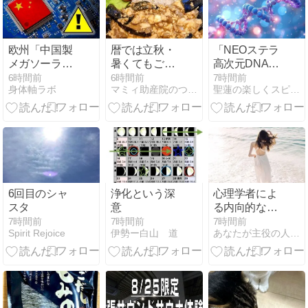
め！
欧州「中国製
暦では立秋・
「NEOステラ
メガソーラー
暑くてもごは
高次元DNAコ
にキルスイッ
ん食べましょ
ード全部入れ
6時間前
6時間前
7時間前
身体軸ラボ
マミィ助産院のつれづれ日記
聖蓮の楽しくスピリチュアルレッスン〜女性性の目覚め〜
チ仕込まれて
う
ます」のご感
る。大停電起
想
こせるぞこ
れ」→ガチ規
制で中国ブチ
ギレ！
6回目のシャ
浄化という深
心理学者によ
スタ
意
る内向的な人
が充電する時
7時間前
7時間前
7時間前
Spirit Rejoice
伊勢ー白山 道
あなたが主役の人生をハッピーに生きる秘訣
間が必要な理
由