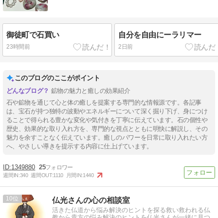
御徒町で石買い
自分を自由にーラリマー
23時間前
2日前
このブログのここがポイント
鉱物の魅力と癒しの効果紹介
石や鉱物を通じて心と体の癒しを提案する専門的な情報源です。各記事
は、宝石が持つ独特の波動やエネルギーについて深く掘り下げ、身につけ
ることで得られる豊かな変化や気付きを丁寧に伝えています。石の個性や
歴史、効果的な取り入れ方を、専門的な視点とともに明快に解説し、その
魅力を余すことなく伝えています。癒しのパワーを日常に取り入れたい方
へ、やさしい導きを提示する内容に仕上げています。
1349880
25
週間IN:
340
週間OUT:
1110
月間IN:
1440
10
仏光さんの心の相談室
活きた仏道から悩み解決のヒントを探る救い救われる仏
教から貴方の悩み解決のヒントを仏光さんが一緒に見つ