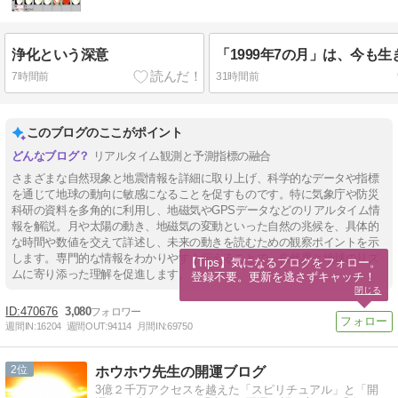
浄化という深意
「1999年7の月」は、今も
7時間前
31時間前
このブログのここがポイント
リアルタイム観測と予測指標の融合
さまざまな自然現象と地震情報を詳細に取り上げ、科学的なデータや指標
を通じて地球の動向に敏感になることを促すものです。特に気象庁や防災
科研の資料を多角的に利用し、地磁気やGPSデータなどのリアルタイム情
報を解説。月や太陽の動き、地磁気の変動といった自然の兆候を、具体的
な時間や数値を交えて詳述し、未来の動きを読むための観察ポイントを示
します。専門的な情報をわかりやすく伝えることで、自然界と地球のリズ
【Tips】気になるブログをフォロー。

ムに寄り添った理解を促進します。
登録不要。更新を逃さずキャッチ！
閉じる
470676
3,080
週間IN:
16204
週間OUT:
94114
月間IN:
69750
2
ホウホウ先生の開運ブログ
3億２千万アクセスを越えた「スピリチュアル」と「開