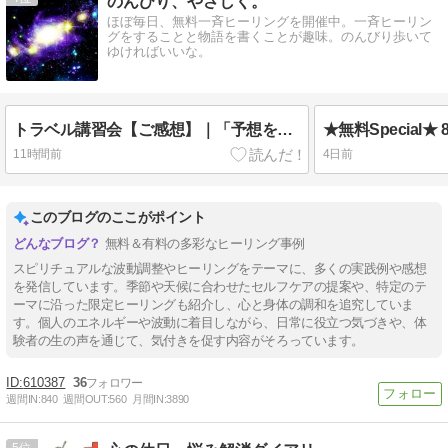
のんびり、やさしく。
ほぼ毎日、無料一斉ヒーリングを開催中。一斉ヒーリン
グをすることと物語を書くことが趣味。のんびり歩いて
ゆければいいな。
トラベル講習会【ご感想】｜「予想をはるかに超えて驚きながらも、めちゃくちゃ楽しくてあっという間過ぎでした✨」
11時間前
4日前
このブログのここがポイント
無料＆有料の多彩なヒーリング事例
スピリチュアルな波動調整やヒーリングをテーマに、多くの実践例や感想
を発信しています。季節や天候に合わせたセルフケアの提案や、特定のテ
ーマに沿った限定ヒーリングも紹介し、心と身体の調和を追究していま
す。個人のエネルギーや波動に着目しながら、日常に役立つ気づきや、体
験者の生の声を通じて、気付きを促す内容がそろっています。
610387
36
週間IN:
840
週間OUT:
560
月間IN:
3890
5