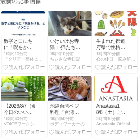
最新の記事画像
数字と日にち
いけいけお寺
生まれた都道
に「呪をかけ
猫！-猫たちの
府県で性格は
る」というこ
謎の行動。-
違うの？★ど
1時間10分前
1時間10分前
1時間20分前
『クリアー整体ヒーリング』です
ちぃさな寺日記
心の休日 悩み解消ダイアリー
と
うやらあるみ
たいです
【2026/8/7（金）】
池袋台湾ベジ
Anastasia1
今日のいいこ
料理『台湾早
8/8（土）ご出
と…ライオン
餐天国』行っ
演の先生
1時間40分前
1時間50分前
2時間10分前
VOICEワークショップ スタッフのブログ
ボディワーカーの夢とお仕事-つづく
Anastasia Official Blog
ズゲートのパ
てまいりまし
ワーと温かい
た！ と 食材を
お茶！
複数を混ぜて