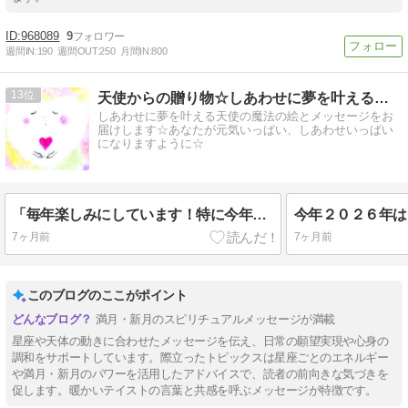
968089
9
週間IN:
190
週間OUT:
250
月間IN:
800
13
天使からの贈り物☆しあわせに夢を叶える魔法の絵とメッセージ☆
しあわせに夢を叶える天使の魔法の絵とメッセージをお
届けします☆あなたが元気いっぱい、しあわせいっぱい
になりますように☆
「毎年楽しみにしています！特に今年は○○が素敵なイラストだと感じました」天使のカレンダーの感想☆
今年２０２６年は
7ヶ月前
7ヶ月前
このブログのここがポイント
満月・新月のスピリチュアルメッセージが満載
星座や天体の動きに合わせたメッセージを伝え、日常の願望実現や心身の
調和をサポートしています。際立ったトピックスは星座ごとのエネルギー
や満月・新月のパワーを活用したアドバイスで、読者の前向きな気づきを
促します。暖かいテイストの言葉と共感を呼ぶメッセージが特徴です。