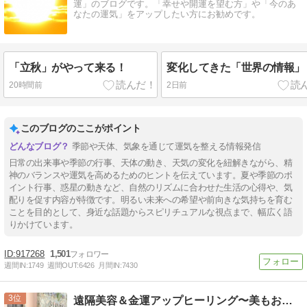
運」のブログです。「幸せや開運を望む方」や「今のあ
なたの運気」をアップしたい方にお勧めです。
「立秋」がやって来る！
変化してきた「世界の情報」
20時間前
2日前
このブログのここがポイント
季節や天体、気象を通じて運気を整える情報発信
日常の出来事や季節の行事、天体の動き、天気の変化を紐解きながら、精
神のバランスや運気を高めるためのヒントを伝えています。夏や季節のポ
イント行事、惑星の動きなど、自然のリズムに合わせた生活の心得や、気
配りを促す内容が特徴です。明るい未来への希望や前向きな気持ちを育む
ことを目的として、身近な話題からスピリチュアルな視点まで、幅広く語
りかけています。
917268
1,501
週間IN:
1749
週間OUT:
6426
月間IN:
7430
3
遠隔美容＆金運アップヒーリング〜美もお金も手に入れたい方に