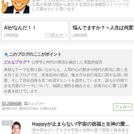
な私が絶望の淵から復活する実話を連載型ストーリーと
して書きたいと思います。
AIがなんだ！！
13時間前
22時間前
このブログのここがポイント
心理学と時代の潮流を融合した実践的提言
多様なテーマを取り扱いながらも、人間の心の動きや時代の変化に鋭く光
を当てるブログです。未来志向の視点、働き方や自己肯定に関する深い洞
察、そして自分自身を見つめ直すヒントを提供しています。誰もが共感で
きる共通のテーマについて、知識と感性を融合させ、読者の心に響く記事
を書き続けています。
2086698
11
週間IN:
270
週間OUT:
800
月間IN:
1230
12
Happyが止まらない!宇宙の祝福と女神の愛と香りの癒し
美や豊かさにアロマや宇宙と女神の愛で変容と錬金術を