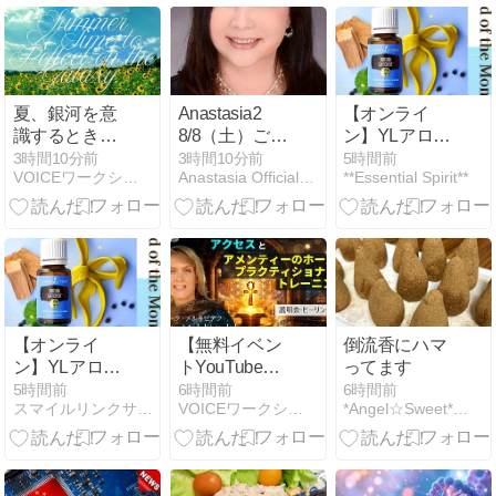
調理するとき
に、食べ合わ
せがよいかど
うかを調べる
のが薬膳の第
夏、銀河を意
Anastasia2
【オンライ
一歩でござい
識するとき。
8/8（土）ご出
ン】YLアロマ
ます
スターシード
演の先生
シェアワーク
3時間10分前
3時間10分前
5時間前
VOICEワークショップ スタッフのブログ
Anastasia Official Blog
**Essential Spirit**
の記憶も動き
《ドリームキ
始める。
ャッチャー》
【オンライ
【無料イベン
倒流香にハマ
ン】YLアロマ
トYouTube動
ってます
シェアワーク
画】ギャラク
5時間前
6時間前
6時間前
スマイルリンクサロン ミューズデュオ
VOICEワークショップ スタッフのブログ
*Angel☆Sweet* いつも笑顔でいてほしいから
《ドリームキ
ティックなエ
ャッチャー》
ネルギーなワ
ークに興味が
ある方にお勧