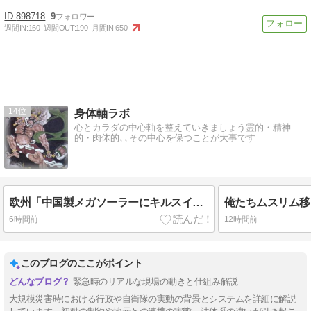
898718
9
週間IN:
160
週間OUT:
190
月間IN:
650
14
身体軸ラボ
心とカラダの中心軸を整えていきましょう霊的・精神
的・肉体的､､その中心を保つことが大事です
欧州「中国製メガソーラーにキルスイッチ仕込まれてる。大停電起こせるぞこれ」→ガチ規制で中国ブチギレ！
6時間前
12時間前
このブログのここがポイント
緊急時のリアルな現場の動きと仕組み解説
大規模災害時における行政や自衛隊の実動の背景とシステムを詳細に解説