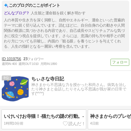
このブログのここがポイント
人生観と運命観を鋭く解き明かす
人の本質や生き方を深く洞察し、自然やエネルギー、運命といった普遍的
テーマに鋭く切り込んでいます。読むほどに、自分自身の心の動きや人間
関係の根源に気づかされる内容であり、自己成長やスピリチュアルな気づ
きに役立つ視点を提供しています。さらには、意識の持ち方や相手との関
わり方についても示唆し、内面の「観る眼」を養うヒントを与えてくれ
る、人生の指針となる一層深い考察を含んでいます。
1019756
23
週間IN:
400
週間OUT:
1010
月間IN:
1890
8
ちぃさな寺日記
神さまから不思議な力を授かった和尚さん。病気を治し
たり神さまと会話したりそんな不思議が我が家の日常で
す(*^^*)
いけいけお寺猫！-猫たちの謎の行動。-
1時間10分前
4日前