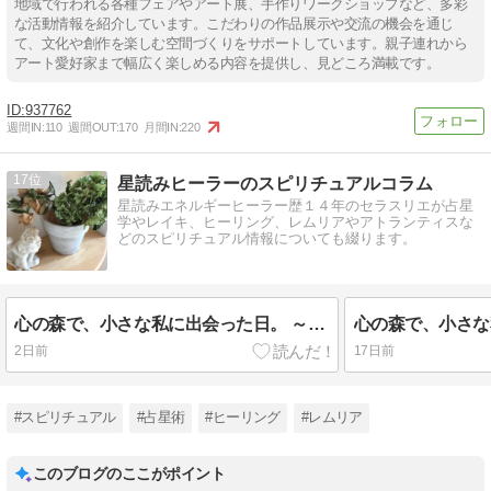
地域で行われる各種フェアやアート展、手作りワークショップなど、多彩
な活動情報を紹介しています。こだわりの作品展示や交流の機会を通じ
て、文化や創作を楽しむ空間づくりをサポートしています。親子連れから
アート愛好家まで幅広く楽しめる内容を提供し、見どころ満載です。
937762
週間IN:
110
週間OUT:
170
月間IN:
220
17
星読みヒーラーのスピリチュアルコラム
星読みエネルギーヒーラー歴１４年のセラスリエが占星
学やレイキ、ヒーリング、レムリアやアトランティスな
どのスピリチュアル情報についても綴ります。
心の森で、小さな私に出会った日。 ～インナーチャイルド変容記録③「寂しかった」と気づいた日
2日前
17日前
#スピリチュアル
#占星術
#ヒーリング
#レムリア
このブログのここがポイント