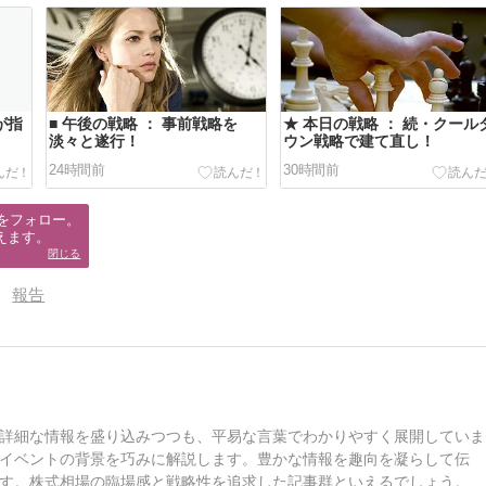
が指
■ 午後の戦略 ： 事前戦略を
★ 本日の戦略 ： 続・クール
淡々と遂行！
ウン戦略で建て直し！
24時間前
30時間前
をフォロー。

えます。
閉じる
報告
詳細な情報を盛り込みつつも、平易な言葉でわかりやすく展開していま
イベントの背景を巧みに解説します。豊かな情報を趣向を凝らして伝
す。株式相場の臨場感と戦略性を追求した記事群といえるでしょう。