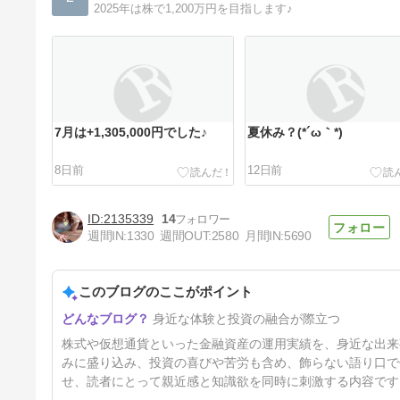
2025年は株で1,200万円を目指します♪
7月は+1,305,000円でした♪
夏休み？(*´ω｀*)
8日前
12日前
2135339
14
週間IN:
1330
週間OUT:
2580
月間IN:
5690
このブログのここがポイント
3連休の予定
身近な体験と投資の融合が際立つ
22日前
株式や仮想通貨といった金融資産の運用実績を、身近な出来
みに盛り込み、投資の喜びや苦労も含め、飾らない語り口で
せ、読者にとって親近感と知識欲を同時に刺激する内容です