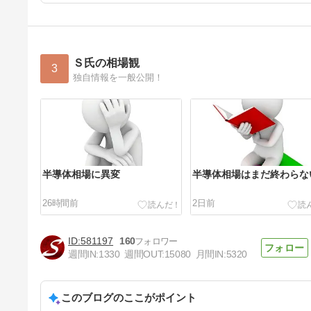
Ｓ氏の相場観
3
独自情報を一般公開！
半導体相場に異変
半導体相場はまだ終わらな
26時間前
2日前
581197
160
週間IN:
1330
週間OUT:
15080
月間IN:
5320
このブログのここがポイント
介入相場と次の一手