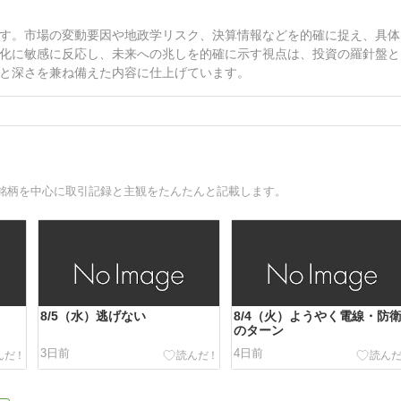
す。市場の変動要因や地政学リスク、決算情報などを的確に捉え、具体
化に敏感に反応し、未来への兆しを的確に示す視点は、投資の羅針盤と
と深さを兼ね備えた内容に仕上げています。
銘柄を中心に取引記録と主観をたんたんと記載します。
8/5（水）逃げない
8/4（火）ようやく電線・防
のターン
3日前
4日前