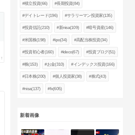
積立投資(66)
長期投資(84)
デイトレード(196)
サラリーマン投資家(135)
投資信託(210)
新nisa(109)
暗号資産(146)
米国株(198)
ipo(34)
高配当株投資(34)
投資初心者(160)
ideco(67)
投資ブログ(51)
株(153)
お金(310)
インデックス投資(166)
日本株(200)
個人投資家(38)
株式(43)
nisa(137)
fx(605)
新着画像