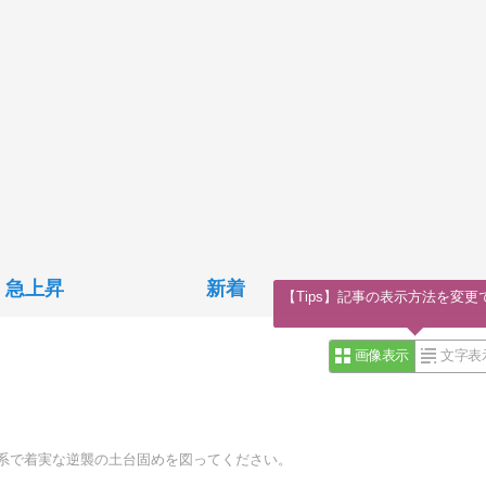
急上昇
新着
【Tips】記事の表示方法を変更
画像表示
文字表
導体系で着実な逆襲の土台固めを図ってください。