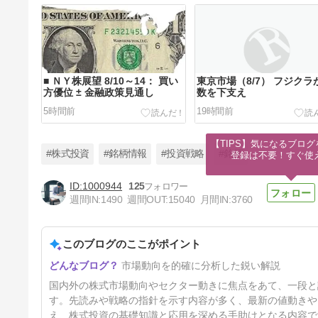
■ ＮＹ株展望 8/10～14： 買い
東京市場（8/7） フジクラ
方優位 ± 金融政策見通し
数を下支え
5時間前
19時間前
【TIPS】気になるブログ
#株式投資
#銘柄情報
#投資戦略
#銘柄
登録は不要！すぐ使
1000944
125
週間IN:
1490
週間OUT:
15040
月間IN:
3760
東京市場（8/6） 個別毎ではな
く、戦略・チームで勝負！
このブログのここがポイント
2日前
市場動向を的確に分析した鋭い解説
国内外の株式市場動向やセクター動きに焦点をあて、一段と
す。先読みや戦略の指針を示す内容が多く、最新の値動きや
え、株式投資の基礎知識と応用を深める手助けとなる内容で