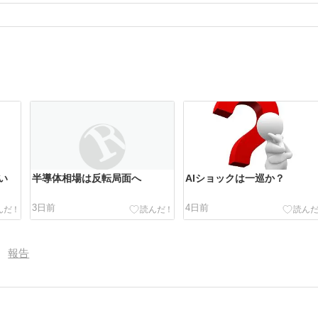
い
半導体相場は反転局面へ
AIショックは一巡か？
3日前
4日前
報告