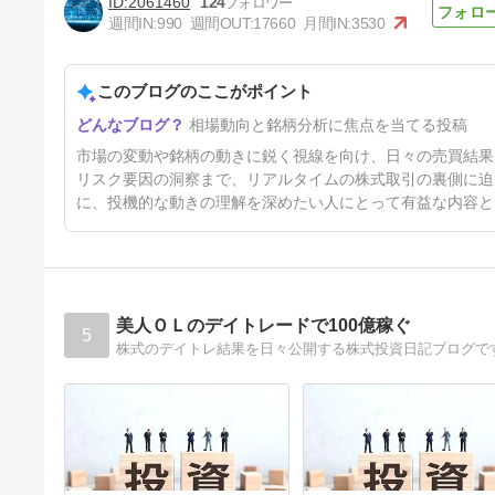
2061460
124
週間IN:
990
週間OUT:
17660
月間IN:
3530
このブログのここがポイント
8/3（月）押しながら戻りを試
相場動向と銘柄分析に焦点を当てる投稿
す
5日前
市場の変動や銘柄の動きに鋭く視線を向け、日々の売買結果
リスク要因の洞察まで、リアルタイムの株式取引の裏側に迫
に、投機的な動きの理解を深めたい人にとって有益な内容と
美人ＯＬのデイトレードで100億稼ぐ
5
株式のデイトレ結果を日々公開する株式投資日記ブログで