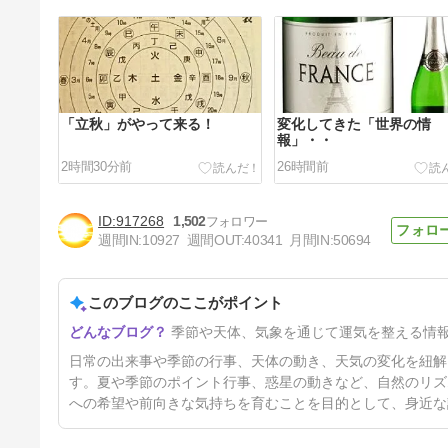
「立秋」がやって来る！
変化してきた「世界の情
報」・・
2時間30分前
26時間前
917268
1,502
週間IN:
10927
週間OUT:
40341
月間IN:
50694
このブログのここがポイント
「お盆」「お墓参り」「小旅
季節や天体、気象を通じて運気を整える情
行」・・
5日前
日常の出来事や季節の行事、天体の動き、天気の変化を紐解
す。夏や季節のポイント行事、惑星の動きなど、自然のリズ
への希望や前向きな気持ちを育むことを目的として、身近な