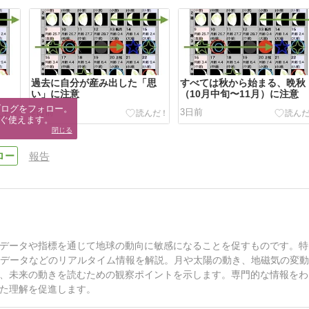
過去に自分が産み出した「思
すべては秋から始まる、晩秋
い」に注意
（10月中旬〜11月）に注意
ブログをフォロー。

2日前
3日前
ぐ使えます。
閉じる
報告
データや指標を通じて地球の動向に敏感になることを促すものです。特
Sデータなどのリアルタイム情報を解説。月や太陽の動き、地磁気の変
、未来の動きを読むための観察ポイントを示します。専門的な情報をわ
た理解を促進します。