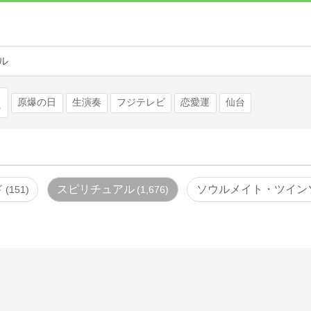
ル
検索
原爆の日
生演奏
フジテレビ
恋愛運
仙台
ド
スピリチュアル
ソウルメイト・ツイン
151
1,676