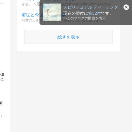
今後、TV露出が増える石破総裁の姿と声に対する猫の反応について
スピリチュアル ティーチング
現在の順位は
第32位
です。
前世と今世の関係投票
≫
このブログの順位を表示
前世のカルマが今の苦労に影響していると信じますか
続きを表示
阿