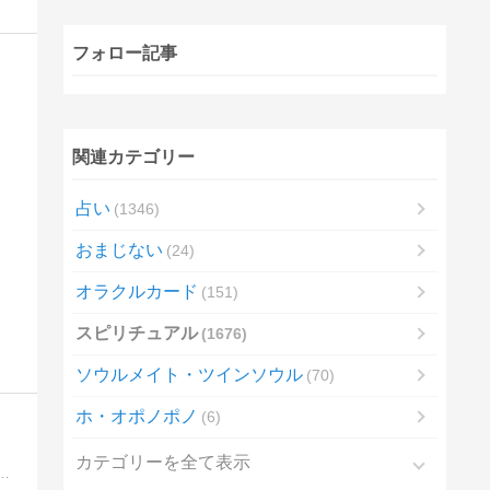
フォロー記事
関連カテゴリー
占い
1346
おまじない
24
オラクルカード
151
スピリチュアル
1676
ソウルメイト・ツインソウル
70
ホ・オポノポノ
6
カテゴリーを全て表示
アル」と「開運」のブログです。「幸せや開運を望む方」や「今のあなたの運気」をアップしたい方にお勧めです。