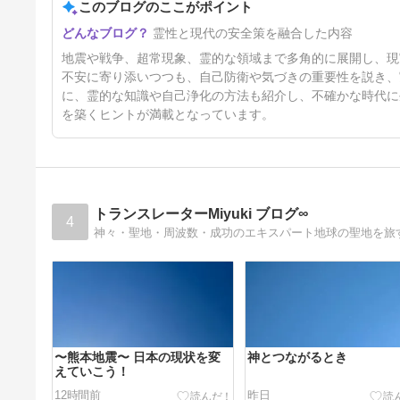
ちへ」
このブログのここがポイント
4日前
霊性と現代の安全策を融合した内容
地震や戦争、超常現象、霊的な領域まで多角的に展開し、現
不安に寄り添いつつも、自己防衛や気づきの重要性を説き、
に、霊的な知識や自己浄化の方法も紹介し、不確かな時代に
を築くヒントが満載となっています。
トランスレーターMiyuki ブログ∞
4
神々・聖地・周波数・成功のエキスパート地球の聖地を旅
〜熊本地震〜 日本の現状を変
神とつながるとき
えていこう！
12時間前
昨日