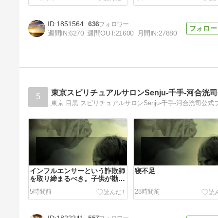
1851564
636
週間IN:
6270
週間OUT:
21600
月間IN:
27880
日本の夏を、悔いなく楽しみた
い
4日前
東京スピリチュアルサロンSenju-千手-河合洸
5
東京 目黒 スピリチュアルサロンSenju-千手-河合洸司公式
インフルエンサーという詐欺師
寝不足
を取り締まるべき。子供が勘違
いする。
5時間前
28時間前
1822241
557