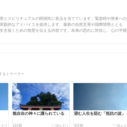
実とスピリチュアルの関係性に焦点を当てています。緊急時や将来への
実践的なアドバイスを提供します。最新の自然災害や国際情勢ととも
生き抜くための智慧を伝える内容です。未来の恐れに対抗し、心の平穏
するトラベラー
観自在の神々に護られている
望む人生を阻む「抵抗の波」
2日前
3日前