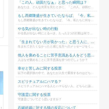
「この人、頑固だなぁ」と思った瞬間は？
あなたは、どんな光景を見たときに、「この人、頑固だなぁ」と思いますか？
もし西郷隆盛が生きていたならば、「今、私たちに何を伝えたいこと」は何だと思いますか？
もし西郷隆盛が生きていたならば、「今、私たちに何を伝えたいこと」は何だと思いますか？投票してください。
やる気が出ない時の行動
やる気が出ない時にとるべき、たった1つの行動は何でしょうか？
「生まれてない方が良かった」と思う人に、あなたが言いたいことは？
生まれてきたくなかったと感じる方へのメッセージをください。
他人を褒めることに苦手意識ある人をどう思いますか？
人はなぜ褒めることに苦手意識を持つのでしょうか？
幸せと苦しみに関する投票
以下の選択肢の中で、あなたが人生で重視するのはどちらでしょうか？
スピリチュアルにハマる？
スピリチュアルにハマる人とハマらない人、どちらに該当しますか？
守護霊に関する投票
守護霊についてどう思いますか？
石破総裁に対する猫の反応について