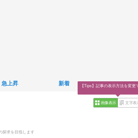
急上昇
新着
【Tips】記事の表示方法を変更
画像表示
文字表
の探求を目指します