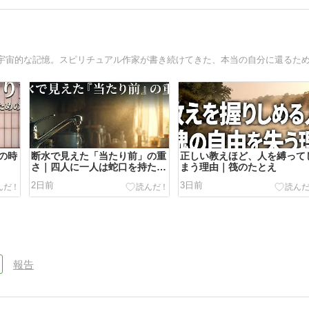
の時
断水で見えた「当たり前」の重
正しい教えほど、人を縛って
さ｜四人に一人は蛇口を持たな
まう理由｜筏のたとえ
い
2日前
3日前
報告