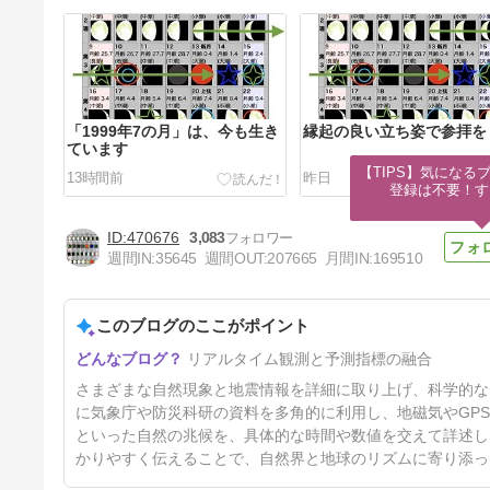
「1999年7の月」は、今も生き
縁起の良い立ち姿で参拝を
ています
【TIPS】気になる
13時間前
昨日
登録は不要！す
470676
3,083
週間IN:
35645
週間OUT:
207665
月間IN:
169510
このブログのここがポイント
今日からお盆に掛けての注意点
リアルタイム観測と予測指標の融合
4日前
さまざまな自然現象と地震情報を詳細に取り上げ、科学的な
に気象庁や防災科研の資料を多角的に利用し、地磁気やGP
といった自然の兆候を、具体的な時間や数値を交えて詳述し
かりやすく伝えることで、自然界と地球のリズムに寄り添っ