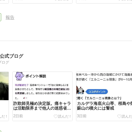
報告
司公式ブログ
ブログ
詐欺師見極め決定版。痛キャラ
カルデラ海底火山帯、桜島や
は活動限界まで他人の迷惑省み
蘇山の噴火には警戒
ずに元気に活動する。
2日前
3日前