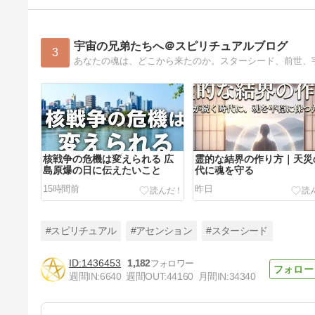
宇宙の兄弟たちへ＠スピリチュアルブログ
3
核戦争の危機は変えられる 広
霊的な結界の作り方｜天災
島原爆の日に伝えたいこと
代に魂を守る
15時間前
昨日
#スピリチュアル
#アセンション
#スターシード
1436453
1,182
週間IN:
6640
週間OUT:
44160
月間IN:
34340
さらに深い学び場へ｜スピリチ
ュアルスクール「宇宙の兄弟た