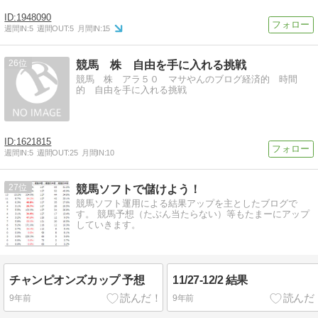
1948090
週間IN:
5
週間OUT:
5
月間IN:
15
26
競馬 株 自由を手に入れる挑戦
競馬 株 アラ５０ マサやんのブログ経済的 時間
的 自由を手に入れる挑戦
1621815
週間IN:
5
週間OUT:
25
月間IN:
10
27
競馬ソフトで儲けよう！
競馬ソフト運用による結果アップを主としたブログで
す。 競馬予想（たぶん当たらない）等もたまーにアップ
していきます。
チャンピオンズカップ 予想
11/27-12/2 結果
9年前
9年前