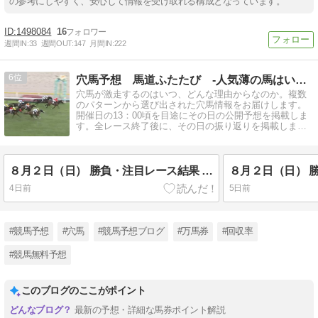
の参考にしやすく、安心して情報を受け取れる構成となっています。
1498084
16
週間IN:
33
週間OUT:
147
月間IN:
222
6
穴馬予想 馬道ふたたび -人気薄の馬はいつ走るのか？-
穴馬が激走するのはいつ、どんな理由からなのか。複数
のパターンから選び出された穴馬情報をお届けします。
開催日の13：00頃を目途にその日の公開予想を掲載しま
す。全レース終了後に、その日の振り返りを掲載しま
す。
８月２日（日） 勝負・注目レース結果 ー馬連12,280円的中で捲り！
８月２日（日） 
4日前
5日前
#競馬予想
#穴馬
#競馬予想ブログ
#万馬券
#回収率
#競馬無料予想
このブログのここがポイント
最新の予想・詳細な馬券ポイント解説