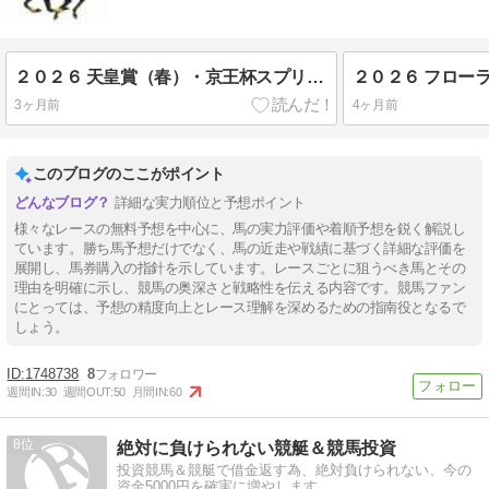
２０２６ 天皇賞（春）・京王杯スプリングC・ユニコーンS 無料予想
3ヶ月前
4ヶ月前
このブログのここがポイント
詳細な実力順位と予想ポイント
様々なレースの無料予想を中心に、馬の実力評価や着順予想を鋭く解説し
ています。勝ち馬予想だけでなく、馬の近走や戦績に基づく詳細な評価を
展開し、馬券購入の指針を示しています。レースごとに狙うべき馬とその
理由を明確に示し、競馬の奥深さと戦略性を伝える内容です。競馬ファン
にとっては、予想の精度向上とレース理解を深めるための指南役となるで
しょう。
1748738
8
週間IN:
30
週間OUT:
50
月間IN:
60
8
絶対に負けられない競艇＆競馬投資
投資競馬＆競艇で借金返す為、絶対負けられない、今の
資金5000円を確実に増やします