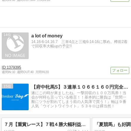
14
a lot of money
14.16-6-14.16.7 三単4点と三複6-14-16に厚め。樽前2着
で回収率大幅upの予定!!
1379395
週間IN:
10
週間OUT:
40
月間IN:
20
15
【府中牝馬S】３連単１０６６１６０円完全的中(笑)
遂にこの時が来ましたね。一撃回収の１００万馬券！当
会が何時も言っている格言！！基本的に勝負は『世間一
般にツラが割れてしまう前の人気薄で買う！』軸は９番
人気「ウイントワイライト」５３キロは裸当然！
７月【重賞レース】７戦４勝大幅利益獲得(笑)