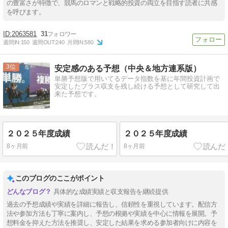
の豊富さが特徴で、競馬のロマンと戦略的投資の両立を目指す読者に共感
を呼びます。
2063581
31
週間IN:
150
週間OUT:
240
月間IN:
580
3
安定感のある予想（中央＆地方連系版）
単勝予想版で用いてるデータ指数を基に年間投資計画で
安定したプラス収支を残し続ける予想として研究して出
来た予想です。
２０２５年度成績
２０２５年度成績
8ヶ月前
8ヶ月前
このブログのここがポイント
具体的な成績実績と収支報告を継続提供
過去の予想成績や実績を詳細に報告し、信頼性を重視しています。配信方
法や参加方法も丁寧に案内し、予想の根拠や実績を中心に情報を展開。予
想料金を抑えた方法を推奨し、安定した結果を求める参加者向けに内容を