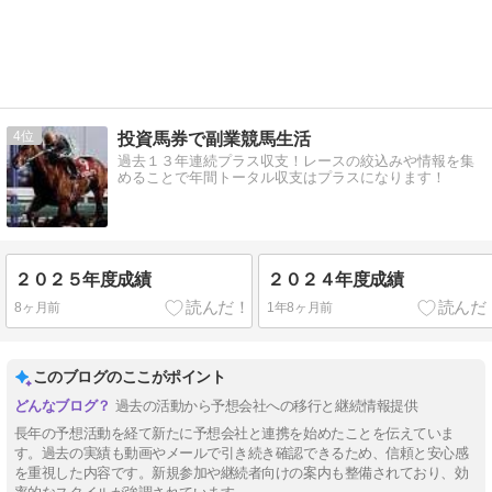
4
投資馬券で副業競馬生活
過去１３年連続プラス収支！レースの絞込みや情報を集
めることで年間トータル収支はプラスになります！
２０２５年度成績
２０２４年度成績
8ヶ月前
1年8ヶ月前
このブログのここがポイント
過去の活動から予想会社への移行と継続情報提供
長年の予想活動を経て新たに予想会社と連携を始めたことを伝えていま
す。過去の実績も動画やメールで引き続き確認できるため、信頼と安心感
を重視した内容です。新規参加や継続者向けの案内も整備されており、効