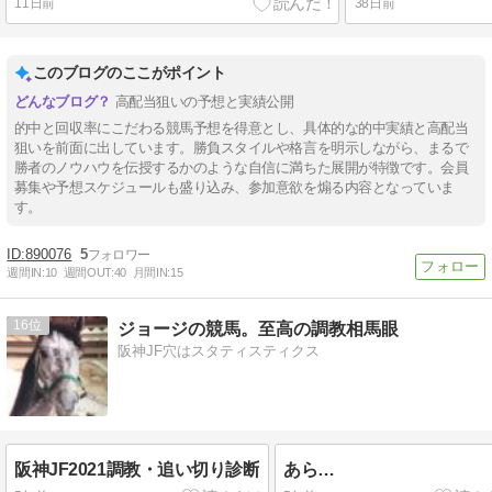
11日前
38日前
このブログのここがポイント
高配当狙いの予想と実績公開
的中と回収率にこだわる競馬予想を得意とし、具体的な的中実績と高配当
狙いを前面に出しています。勝負スタイルや格言を明示しながら、まるで
勝者のノウハウを伝授するかのような自信に満ちた展開が特徴です。会員
募集や予想スケジュールも盛り込み、参加意欲を煽る内容となっていま
す。
890076
5
週間IN:
10
週間OUT:
40
月間IN:
15
16
ジョージの競馬。至高の調教相馬眼
阪神JF穴はスタティスティクス
阪神JF2021調教・追い切り診断
あら…