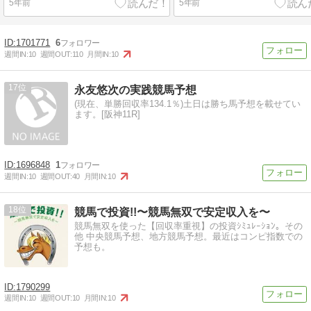
5年前
5年前
1701771
6
週間IN:
10
週間OUT:
110
月間IN:
10
17
永友悠次の実践競馬予想
(現在、単勝回収率134.1％)土日は勝ち馬予想を載せてい
ます。[阪神11R]
1696848
1
週間IN:
10
週間OUT:
40
月間IN:
10
18
競馬で投資!!〜競馬無双で安定収入を〜
競馬無双を使った【回収率重視】の投資ｼﾐｭﾚｰｼｮﾝ。その
他 中央競馬予想、地方競馬予想。最近はコンピ指数での
予想も。
1790299
週間IN:
10
週間OUT:
10
月間IN:
10