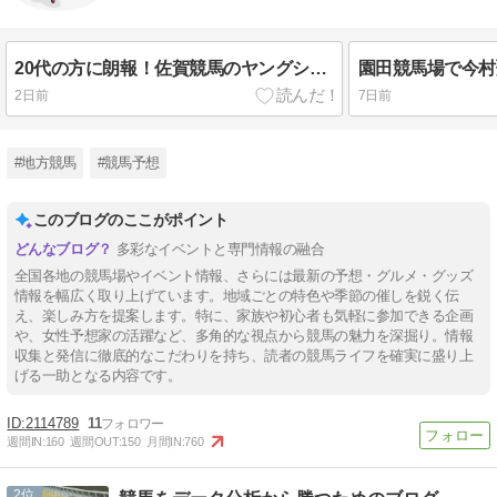
20代の方に朗報！佐賀競馬のヤングシートは年齢が20代なら無料で利用できる！
2日前
7日前
#地方競馬
#競馬予想
このブログのここがポイント
多彩なイベントと専門情報の融合
全国各地の競馬場やイベント情報、さらには最新の予想・グルメ・グッズ
情報を幅広く取り上げています。地域ごとの特色や季節の催しを鋭く伝
え、楽しみ方を提案します。特に、家族や初心者も気軽に参加できる企画
や、女性予想家の活躍など、多角的な視点から競馬の魅力を深掘り。情報
収集と発信に徹底的なこだわりを持ち、読者の競馬ライフを確実に盛り上
げる一助となる内容です。
2114789
11
週間IN:
160
週間OUT:
150
月間IN:
760
2