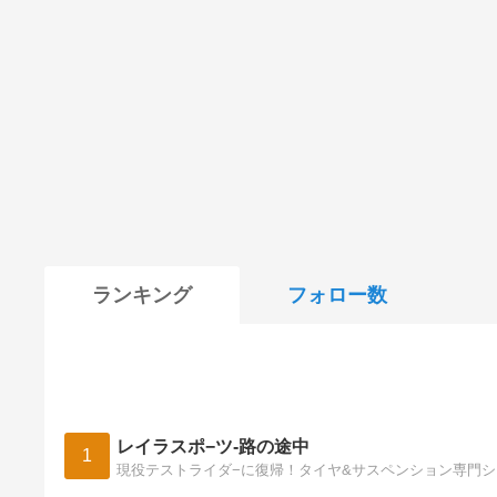
ランキング
フォロー数
レイラスポ−ツ-路の途中
1
現役テストライダ−に復帰！タイヤ&サスペンション専門ショ