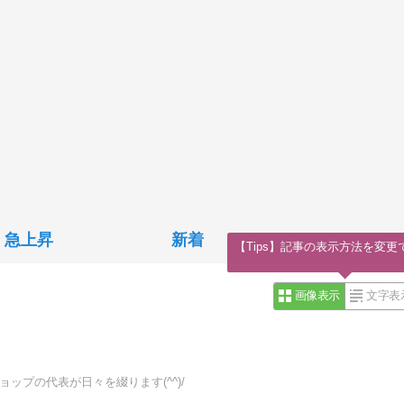
急上昇
新着
【Tips】記事の表示方法を変更
画像表示
文字表
ップの代表が日々を綴ります(^^)/