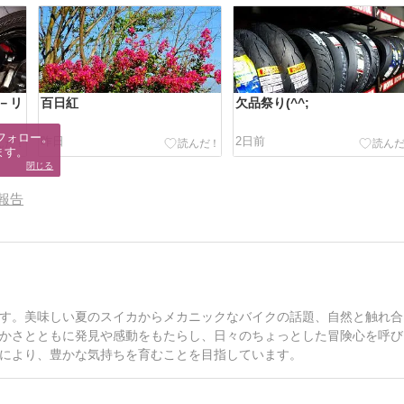
－リ
百日紅
欠品祭り(^^;
フォロー。

昨日
2日前
ます。
閉じる
報告
す。美味しい夏のスイカからメカニックなバイクの話題、自然と触れ合
かさとともに発見や感動をもたらし、日々のちょっとした冒険心を呼び
により、豊かな気持ちを育むことを目指しています。