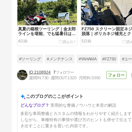
真夏の箱根ツーリング｜金太郎
FZ750 スクリーン固定ネ
ラインを堪能、でも猛暑日はほ
脱落｜ポリカネジ補充とク
どほどに！
ョンテープで異音対策
4日前
5日前
#ツーリング
#メンテナンス
#YAHAMA
#FZ750
#ユ
2108924
7
週間IN:
730
週間OUT:
1320
月間IN:
3350
ジムニーノマド(JC74W)LEDフ
ォグランプ 交換｜PIAA
LEH192（2500Kイエロー）角
このブログのここがポイント
32日前
度調整も解説
実用的な整備ノウハウと本音の解説
多彩な車両整備とカスタムの情報をわかりやすく紹介します
しながら、車種特有の事情や選び方のヒントも併せて伝えて
き出すことに重きを置いた内容です。