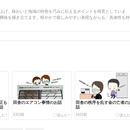
上げ、味わいと地域の特色を巧みに伝えるポイントを得意としていま
興味を掻き立てます。軽やかで親しみやすい表現ながらも、具体性を持
正も
田舎のエアコン事情のお話
田舎の秩序を乱す金の亡者の
話
話
13日前
16日前