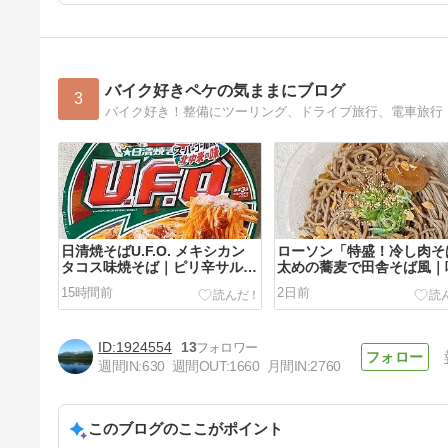
バイク好きペケの気ままにブログ
3
日清焼そばU.F.O. メキシカン
ローソン「特盛！冷し肉そ
タコス味焼そば｜ピリ辛サルサ
太めの蕎麦で田舎そば風｜
ソース
のいい豚肉
15時間前
2日前
1924554
13
週間IN:
630
週間OUT:
1660
月間IN:
2760
このブログのここがポイント
ローソン「ガーリックトマトチ