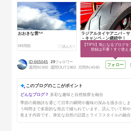
おおきな雲^^
ラジアルタイヤアニバ－サ
－キャンペ－ン継続中！
【TIPS】気になるブログを
6時間前
17時間前
登録は不要！すぐ使え
665045
29
週間IN:
960
週間OUT:
1960
月間IN:
4040
このブログのここがポイント
HONDA V3R 900Eコンプレッ
多彩な趣味と自然観察を融合
サ－
2日前
季節の風物詩を通じて日常の瞬間や趣味の深みを描き出しま
う時間まで多面的な視点で綴られています。読んでいて和や
覚ます内容です。身近な自然の話題とライフスタイルの融合