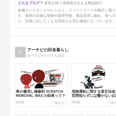
多彩な味と地域色を伝える商品紹介
キンバーガー」ジューシーな鶏
もも肉ににんにくとトマトのソ
5日前
各種インスタントやレトルト、ファストフードを幅広く取り
ース｜アレンジ
す。食材の詳細な情報や調理手順、商品背景に触れ、食への
ち、読者に試したくなる気持ちを育む構成になっています。
アーチビの田舎暮らし
4
あーさん＆ちびさん日記
車の傷消し補修剤 SCRATCH
危険運転に関する道交法改
REMOVAL WAX の効果って？
世間知らずには響かないお
4日前
8日前