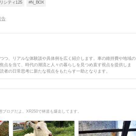
リシティ125
#N_BOX
報告
つつ、リアルな体験談や具体例を広く紹介します。車の維持費や地域の
焦点を当て、時代の潮流と人々の暮らしを見つめ直す視点を提供しま
読者の日常思考に新たな視点をもたらす一助となります。
ブログだよ。XR250で林道も爆走してます。