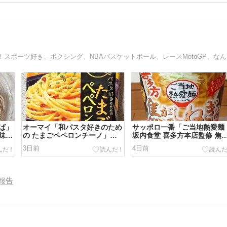
バイ
ば」
オーマイ「和パスタ好きのため
サッポロ一番「ご当地熱愛麺
味付
の たまごペペロンチーノ」卵
坂内食堂 喜多方本店監修 焦
とペペロンチーノが見事にマリ
し風ねぎ油中華そば」喜多方
3日前
4日前
アージュ
ーメン
報告