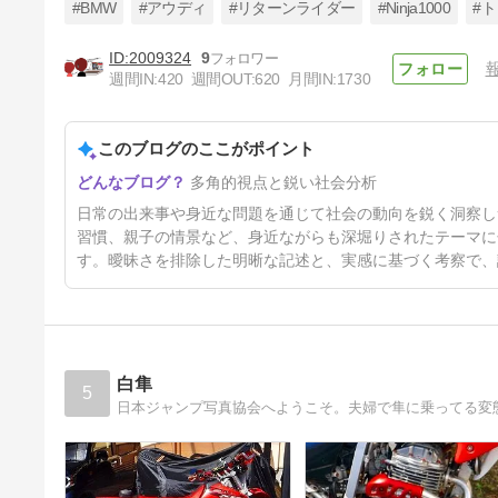
#BMW
#アウディ
#リターンライダー
#Ninja1000
#ト
2009324
9
週間IN:
420
週間OUT:
620
月間IN:
1730
この夏 新しいN-BOXが登場し
ます！はいいけれど！というお
話
このブログのここがポイント
30日前
多角的視点と鋭い社会分析
日常の出来事や身近な問題を通じて社会の動向を鋭く洞察し
習慣、親子の情景など、身近ながらも深堀りされたテーマに
す。曖昧さを排除した明晰な記述と、実感に基づく考察で、
白隼
5
日本ジャンプ写真協会へようこそ。夫婦で隼に乗ってる変態