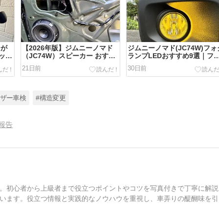
ジが
【2026年版】ジムニーノマド
ジムニーノマド(JC74W)フォ
ッシ
（JC74W）スピーカー おすす
ランプLEDおすすめ9選｜フ
め7選｜16cmが最適解
ンレス・角度調整で選ぶ切替/
21日前
30日前
白/イエロー
ーザー車検
#構造変更
報告
。初心者から上級者まで役立つポイントやコツを写真付きで丁寧に解説
います。役立つ情報と実践的なノウハウを重視し、車弄りの醍醐味を引