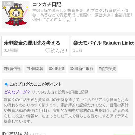
16
コツカチ日記
主婦目線で暮らしと投資を楽しむブログ♪投資信託・債
券・為替などで資産形成に奮闘中！夢は大きく金融資産1
億円！*\(^o^)/* Σ（ﾟдﾟlll）
余剰資金の運用先を考える
31時間前
2日前
#投資信託
#外国為替
#SBI証券
#SBI新生銀行
#債券投資
このブログのここがポイント
リアルな支出と投資を詳細に記録
数多くの生活実践と資産運用の実例を通じて、生活のリアルな側面とお金
の流れをわかりやすく伝えます。家計簿的な記録だけでなく、普段の家計
や投資活動の裏側にも触れ、実用的な知恵や節約の工夫を紹介。読者の暮
らしに役立つ情報や、ちょっとした工夫で暮らしを豊かにするアイデアを
提案しています。
1357814
24