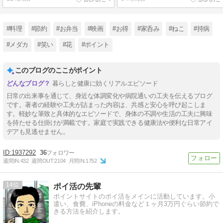
#料理
#節約
#お弁当
#映画
#お得
#家呑み
#ねこ
#持病
#メダカ
#笑い
#花
#ポイント
このブログのここがポイント
暮らしと健康に効くリアルエピソード
日常の出来事を通じて、身近な体調変化や病院通いの工夫を伝えるブログ
です。著者の経験や工夫が詰まった内容は、共感と安心を呼び起こしま
す。軽妙な筆致と具体的なエピソードで、身体の不調や生活の工夫に興味
を持たせる仕掛けが満載です。家庭で実践できる健康法や便利な日常アイ
デアも見逃せません。
1937292
36
週間IN:
432
週間OUT:
2104
月間IN:
1752
14
ポイ活の先輩
ポイントサイトのポイ活をメインに活動しています。小
遣い、食費、iPhoneの料金など１ヶ月3万円ぐらい節約で
きる方法を紹介します。