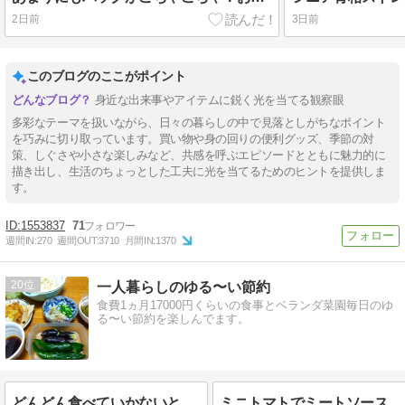
2日前
3日前
このブログのここがポイント
身近な出来事やアイテムに鋭く光を当てる観察眼
多彩なテーマを扱いながら、日々の暮らしの中で見落としがちなポイント
を巧みに切り取っています。買い物や身の回りの便利グッズ、季節の対
策、しぐさや小さな楽しみなど、共感を呼ぶエピソードとともに魅力的に
描き出し、生活のちょっとした工夫に光を当てるためのヒントを提供しま
す。
1553837
71
週間IN:
270
週間OUT:
3710
月間IN:
1370
20
一人暮らしのゆる〜い節約
食費1ヵ月17000円くらいの食事とベランダ菜園毎日のゆ
る〜い節約を楽しんでます。
どんどん食べていかないと
ミニトマトでミートソース