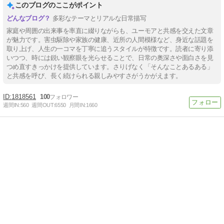
このブログのここがポイント
多彩なテーマとリアルな日常描写
家庭や周囲の出来事を率直に綴りながらも、ユーモアと共感を交えた文章
が魅力です。害虫駆除や家族の健康、近所の人間模様など、身近な話題を
取り上げ、人生の一コマを丁寧に追うスタイルが特徴です。読者に寄り添
いつつ、時には鋭い観察眼を光らせることで、日常の奥深さや面白さを見
つめ直すきっかけを提供しています。さりげなく「そんなことあるある」
と共感を呼び、長く続けられる親しみやすさがうかがえます。
1818561
100
週間IN:
560
週間OUT:
6550
月間IN:
1660