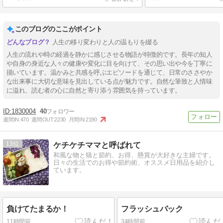
このブログのここがポイント
人生の移り変わりと人の温もりを綴る
人生の流れや時の経過を静かに感じさせる物語が特徴的です。長年の知人
や自身の身近な人々の健康や変化に目を向けて、その思い出や今を丁寧に
描いています。温かみと共感を呼ぶエピソードを通じて、日常のささやか
な出来事に大切な意味を見出している点が魅力です。自然な筆致と人情味
に溢れ、読む者の心に自然と寄り添う雰囲気を持っています。
1830004
40
週間IN:
470
週間OUT:
2230
月間IN:
2190
13
ケチケチママと呼ばれて
和風な物と猫と節約、お得、懸賞が大好きな主婦です。
日々の生活でのお得や節約術、オススメ日用品を紹介し
ています。
負けてたまるか！
フラッシュバック
11時間前
34時間前