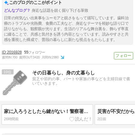
このブログのここがポイント
身近な話題を鋭く掘り下げる筆致
日常の何気ない出来事をユーモアと鋭さをもって描写しています。歯科治
療のトラブルや光熱費、食費の工夫など、身近なテーマを軽妙な語り口で
語りながらも、観察眼が光ります。生活のリアルな舞台裏を、飾らず率直
に綴ることで、共感と気付きを誘う内容となっています。読みやすさと共
感を重視した構成で、普段の暮らしに新たな視点をもたらします。
2016928
55
週間IN:
700
週間OUT:
3420
月間IN:
2990
10
その日暮らし、身の丈暮らし
貧乏や節約の事、パートや家族の事などを主婦目線で書
いていきます。
家に入ろうとしたら鍵がない！警察署に問い合わせたものの…
26時間前
2日前