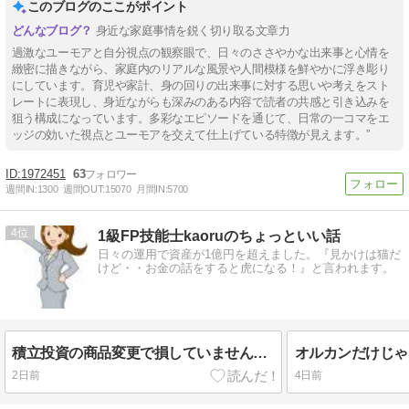
このブログのここがポイント
身近な家庭事情を鋭く切り取る文章力
過激なユーモアと自分視点の観察眼で、日々のささやかな出来事と心情を
緻密に描きながら、家庭内のリアルな風景や人間模様を鮮やかに浮き彫り
にしています。育児や家計、身の回りの出来事に対する思いや考えをスト
レートに表現し、身近ながらも深みのある内容で読者の共感と引き込みを
狙う構成になっています。多彩なエピソードを通じて、日常の一コマをエ
ッジの効いた視点とユーモアを交えて仕上げている特徴が見えます。”
1972451
63
週間IN:
1300
週間OUT:
15070
月間IN:
5700
4
1級FP技能士kaoruのちょっといい話
日々の運用で資産が1億円を超えました。『見かけは猫だ
けど・・お金の話をすると虎になる！』と言われます。
積立投資の商品変更で損していませんか？「全額再投資」の重要性
2日前
4日前