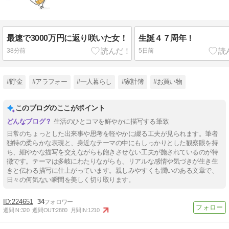
最速で3000万円に返り咲いた女！
生誕４７周年！
38分前
5日前
#貯金
#アラフォー
#一人暮らし
#家計簿
#お買い物
このブログのここがポイント
生活のひとコマを鮮やかに描写する筆致
日常のちょっとした出来事や思考を軽やかに綴る工夫が見られます。筆者
独特の柔らかな表現と、身近なテーマの中にもしっかりとした観察眼を持
ち、細やかな描写を交えながらも飽きさせない工夫が施されているのが特
徴です。テーマは多岐にわたりながらも、リアルな感情や気づきが生き生
きと伝わる描写に仕上がっています。親しみやすくも潤いのある文章で、
日々の何気ない瞬間を美しく切り取ります。
224651
34
週間IN:
320
週間OUT:
2880
月間IN:
1210