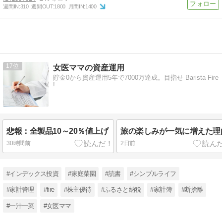
週間IN:
310
週間OUT:
1800
月間IN:
1400
17
女医ママの資産運用
貯金0から資産運用5年で7000万達成。目指せ Barista Fire
!
悲報：全製品10～20％値上げ
旅の楽しみが一気に増えた理
30時間前
2日前
#インデックス投資
#家庭菜園
#読書
#シンプルライフ
#家計管理
#fire
#株主優待
#ふるさと納税
#家計簿
#断捨離
#一汁一菜
#女医ママ