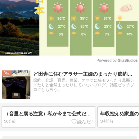
Powered by 
GliaStudios
Mute
3
ど田舎に住むアラサー主婦のまったり節約生活
節約、介護、育児、農業、オマケに猫モフったり旦那シ
メたりと全然まったりしていないブログ。話題ビッチブ
ログとも言う。
（音量と腐る注意）私が今まで公式だと思っていたものは2次創作だった、、、って、コト？
50分前
5時間前