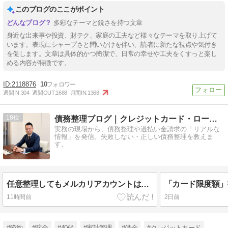
このブログのここがポイント
多彩なテーマと鋭さを持つ文章
身近な出来事や投資、財テク、家庭の工夫など様々なテーマを取り上げて
います。表現にシャープさと問いかけを伴い、読者に新たな視点や気付き
を促します。文章は具体的かつ簡潔で、日常の幸せや工夫をくすっと楽し
める内容が特徴です。
2118876
10
週間IN:
304
週間OUT:
1688
月間IN:
1368
18
債務整理ブログ｜クレジットカード・ローン返済で悩んでいる方へ
実務の現場から、債務整理や過払い金請求の「リアルな
情報」を発信。失敗しない・正しい債務整理を教えま
す。
任意整理してもメルカリアカウントは停止しない
11時間前
2日前
#節約
#貯金
#40代
#家計管理
#借金
#クレジットカード