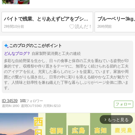
バイトで残業、とりあえずビアをプシッ。
ブルーベリー3k
2時間10分前
26時間前
このブログのここがポイント
自家製野菜消費と工夫の連続
多彩な自給野菜を生かし、日々の食事と保存の工夫を重ねている姿勢が印
象的です。収穫祭や作り置きをテーマに、無理なく続けられる節約と工夫
のアイデアを伝え、充実した暮らしのヒントを提案しています。家族や周
囲との繋がりも描き出し、日常の中に彩りを添える細やかな工夫が魅力で
す。人情味と効率性を兼ね備えた丁寧な暮らしぶりがページ全体に漂いま
す。
34539
101
週間IN:
1890
週間OUT:
9340
月間IN:
8210
もっと見る
arrow_forward_ios