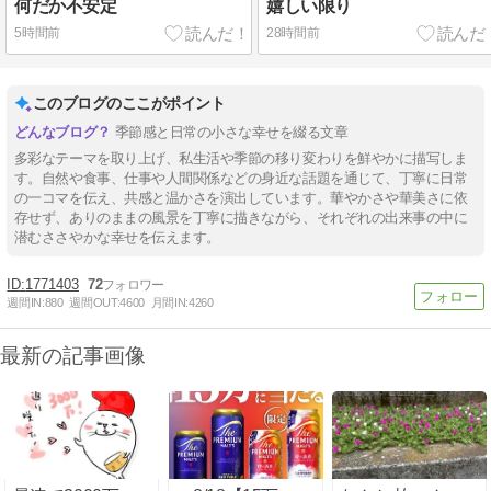
何だか不安定
嬉しい限り
5時間前
28時間前
このブログのここがポイント
季節感と日常の小さな幸せを綴る文章
多彩なテーマを取り上げ、私生活や季節の移り変わりを鮮やかに描写しま
す。自然や食事、仕事や人間関係などの身近な話題を通じて、丁寧に日常
の一コマを伝え、共感と温かさを演出しています。華やかさや華美さに依
存せず、ありのままの風景を丁寧に描きながら、それぞれの出来事の中に
潜むささやかな幸せを伝えます。
1771403
72
週間IN:
880
週間OUT:
4600
月間IN:
4260
最新の記事画像