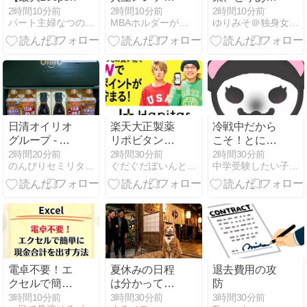
らえる】ジョ
ンス（9616）
ずビアをプシ
2時間10分前
2時間10分前
2時間10分前
パート主婦なつの節約ブログ
MBAホルダーが保有している株主優待銘柄
ゆりみそ＠独身女のいつものごはん
ージア｜朝購
の優待はドー
ッ。
入でお得！激
ミーインだけ
安～黒字で珈
じゃない！カ
琲が飲める♡
フェやランチ
でも使える🍽️
MBA的解説
日清オイリオ
楽天大正製薬
冷戦中だから
グループ - 株
リポビタン熱
こそ！とにか
主優待 (2026
中症対策キャ
く追い出
2時間20分前
2時間30分前
2時間30分前
のんびりセミリタイア生活を目指す
ぐだぐだぽいんと日記
中学受験したい子供が2人います
年6月)
ンペーン、2
せ！！塾に出
点以上お気に
せ！！！
入り登録で、
楽天ポイント
5ポイントを
プレゼント。
8/14 9:59ま
で。
電卓不要！エ
夏休みの日程
退去費用の攻
クセルで簡単
は分かって
防
に現金合計を
も、予定はな
3時間10分前
3時間30分前
3時間30分前