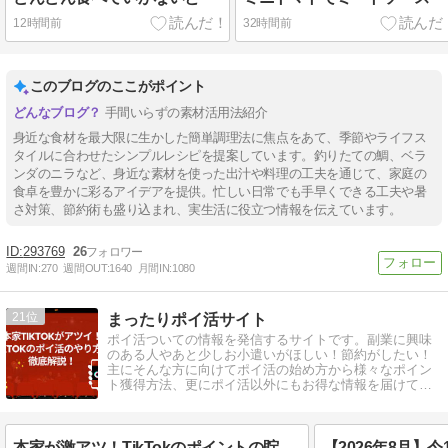
12時間前
32時間前
このブログのここがポイント
手間いらずの素材活用法紹介
身近な食材を最大限に生かした簡単調理法に焦点をあて、季節やライフス
タイルに合わせたシンプルレシピを提案しています。釣りたての鯛、ベラ
ンダのニラなど、身近な素材を使った出汁や料理の工夫を通じて、家庭の
食卓を豊かに彩るアイデアを提供。忙しい日常でも手早くできる工夫や暑
さ対策、節約術も盛り込まれ、実生活に役立つ情報を伝えています。
293769
26
週間IN:
270
週間OUT:
1640
月間IN:
1080
21
まったりポイ活サイト
ポイ活ついての情報を発信するサイトです。副業に興味
のある人やあと少しお小遣いがほしい！節約がしたい！
主にそんな方に向けてポイ活の始め方から様々なポイン
ト獲得方法、更にポイ活以外にもお得な情報を届けてい
きたいと思います！
本家が激アツ！TikTokのポイントの貯め方を徹底解説！