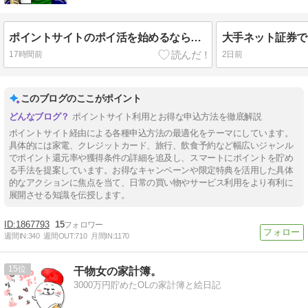
ポイントサイトのポイ活を始めるなら最大2,300円分のポイントがもらえる新規登録方法を徹底解説【2026年8月】
17時間前
2日前
このブログのここがポイント
ポイントサイト利用とお得な申込方法を徹底解説
ポイントサイト経由による各種申込方法の最適化をテーマにしています。
具体的には家電、クレジットカード、旅行、飲食予約など幅広いジャンル
でポイント還元率や獲得条件の詳細を追及し、スマートにポイントを貯め
る手法を提案しています。お得なキャンペーンや限定特典を活用した具体
的なアクションに焦点を当て、日常の買い物やサービス利用をより有利に
展開させる知識を伝授します。
1867793
15
週間IN:
340
週間OUT:
710
月間IN:
1170
15
干物女の家計簿。
3000万円貯めたOLの家計簿と絵日記