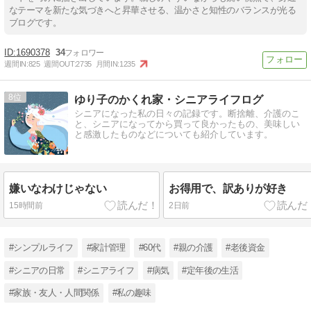
なテーマを新たな気づきへと昇華させる、温かさと知性のバランスが光る
ブログです。
1690378
34
週間IN:
825
週間OUT:
2735
月間IN:
1235
8
ゆり子のかくれ家・シニアライフログ
シニアになった私の日々の記録です。断捨離、介護のこ
と、シニアになってから買って良かったもの、美味しい
と感激したものなどについても紹介しています。
嫌いなわけじゃない
お得用で、訳ありが好き
15時間前
2日前
#シンプルライフ
#家計管理
#60代
#親の介護
#老後資金
#シニアの日常
#シニアライフ
#病気
#定年後の生活
#家族・友人・人間関係
#私の趣味