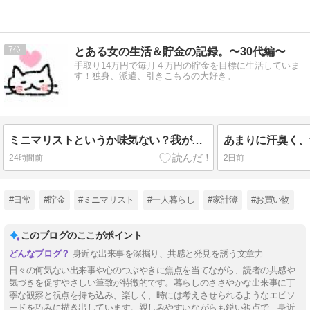
7
とある女の生活＆貯金の記録。〜30代編〜
手取り14万円で毎月４万円の貯金を目標に生活していま
す！独身、派遣、引きこもるの大好き。
ミニマリストというか味気ない？我が家には装飾品がありません。
あまりに汗臭く、
24時間前
2日前
#日常
#貯金
#ミニマリスト
#一人暮らし
#家計簿
#お買い物
このブログのここがポイント
身近な出来事を深掘り、共感と発見を誘う文章力
日々の何気ない出来事や心のつぶやきに焦点を当てながら、読者の共感や
気づきを促すやさしい筆致が特徴的です。暮らしのささやかな出来事に丁
寧な観察と視点を持ち込み、楽しく、時には考えさせられるようなエピソ
ードを巧みに描き出しています。親しみやすいながらも鋭い視点で、身近