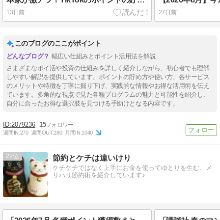
13日前
27日前
このブログのここがポイント
幅広い仕組みとポイント活用法を解説
さまざまなポイ活や投資の仕組みを詳しく紹介しながら、初心者でも理解
しやすい解説を提供しています。ポイントの貯め方や使い方、各サービス
のメリットや特徴を丁寧に掘り下げ、実践的な情報やお得な活用術を伝え
ています。多角的な視点で見た各種プログラムの魅力と可能性を紹介し、
自分に合ったお得な選択肢を見つける手助けとなる内容です。
2079236
15
週間IN:
270
週間OUT:
280
月間IN:
1040
22
節約とケチは違いけり
ケチケチではなく上手にお金を使ってゆとりを生む、メ
リハリ節約術を紹介しています♪