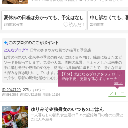
ます。
夏休みの日程は分かっても、予定はなし
申し訳なくても、
3時間30分前
26時間前
このブログのここがポイント
日常のささやかな気づき描写と季節感
日常の何気ない出来事や季節の移ろいに鋭く目を向け、繊細に捉えたエピ
ソードを綴っています。気温や天気、周囲の風景、ちょっとした出来事の
中に潜む発見や感情の変化を、簡潔かつ具体的に綴ることで、身近な世界
の深みを浮き彫りにしています。読めば、何気ない日々の中に潜む人生の
【Tips】気になるブログをフォロー。

一片や、季節の風情が静かに心に響いてきます。
登録不要。更新を逃さずキャッチ！
閉じる
2047129
275
週間IN:
2586
週間OUT:
11358
月間IN:
12198
2
ゆりみそ＠独身女のいつものごはん
一人暮らしの節約食生活の日々の記録毎日の食の出費と
ごはんを紹介