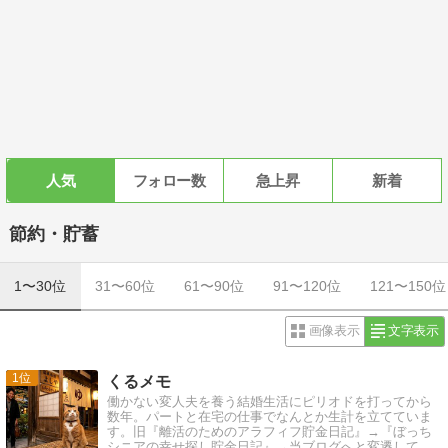
人気
フォロー数
急上昇
新着
節約・貯蓄
1〜30位
31〜60位
61〜90位
91〜120位
121〜150位
画像表示
文字表示
1
くるメモ
働かない変人夫を養う結婚生活にピリオドを打ってから
数年。パートと在宅の仕事でなんとか生計を立てていま
す。旧『離活のためのアラフィフ貯金日記』→『ぼっち
シニアの幸せ探し貯金日記』→当ブログへと変遷してい