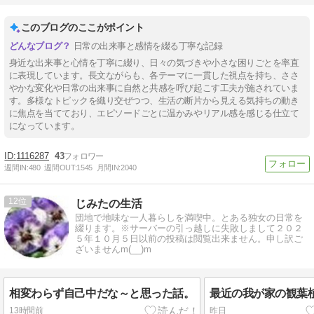
このブログのここがポイント
日常の出来事と感情を綴る丁寧な記録
身近な出来事と心情を丁寧に綴り、日々の気づきや小さな困りごとを率直
に表現しています。長文ながらも、各テーマに一貫した視点を持ち、ささ
やかな変化や日常の出来事に自然と共感を呼び起こす工夫が施されていま
す。多様なトピックを織り交ぜつつ、生活の断片から見える気持ちの動き
に焦点を当てており、エピソードごとに温かみやリアル感を感じる仕立て
になっています。
1116287
43
週間IN:
480
週間OUT:
1545
月間IN:
2040
12
じみたの生活
団地で地味な一人暮らしを満喫中。とある独女の日常を
綴ります。※サーバーの引っ越しに失敗しまして２０２
５年１０月５日以前の投稿は閲覧出来ません。申し訳ご
ざいませんm(__)m
相変わらず自己中だな～と思った話。
最近の我が家の観葉
13時間前
昨日