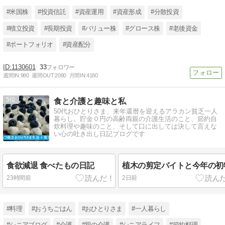
#米国株
#投資信託
#資産運用
#資産形成
#分散投資
#積立投資
#長期投資
#バリュー株
#グロース株
#老後資金
#ポートフォリオ
#資産配分
1130601
33
週間IN:
980
週間OUT:
2080
月間IN:
4180
5
食と介護と趣味と私
50代おひとりさま、来年還暦を迎えるアラカン貧乏一人
暮らし。貯金０円の高齢両親の介護生活のこと、節約自
炊料理や趣味のこと、そして口に出しては決して言えな
い心の吐き出し日記ブログです
食欲減退 食べたもの日記
植木の剪定バイトと今年の初
23時間前
2日前
#料理
#おうちごはん
#おひとりさま
#一人暮らし
#シニアブログ
#介護
#親の介護
#シニアライフ
#節約料理