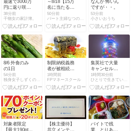
最速で3000万
～8/18【15万
なんか 怖いん
円に返り咲い
名に当たる】
ですが・・。
た女！
プレモル時の
38分前
50分前
53分前
干物女の家計簿。
パート主婦なつの節約ブログ
小さいおうち
誘惑｜～
8/12【15万名
に当た
る】-196！
8/6 外食のみ
制限納税義務
集英社で大量
の1日
者が被相続人
キャンセルし
の葬式費用を
て逮捕
54分前
1時間前
1時間30分前
独身女子しずくの「日々を丁寧に暮らしたい」
FPマネースクール
ひとりで生きていくために〜 All roads
負担した場合
には、相続税
の課税価額の
計算におい
て、その負担
した金額を控
除することが
可能ですか？
対象者限定
【株主優待】
バイトで残
【最大190ptも
共立メンテナ
業、とりあえ