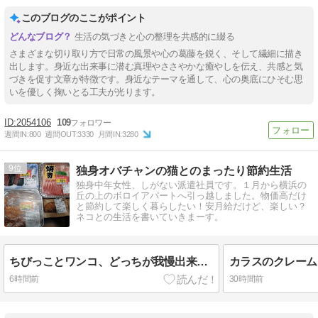
このブログのここがポイント
生活の気づきと心の整理を共感的に綴る
さまざまな切り取り方で日常の風景や心の葛藤を鋭く、そして繊細に描き
出します。身近な出来事に潜む真理やささやかな癒やしを伝え、共感と気
づきを促す文章が特徴です。身近なテーマを通して、心の奥底にひそむ思
いを優しく掬いとる工夫が光ります。
2054106
109
週間IN:
800
週間OUT:
3330
月間IN:
3280
9
独身オバチャンの猫とのまったり節約生活
独身中年女性、しがない派遣社員です。１月から横浜の
丘の上のボロイアパートへ引っ越しました。物価高だけ
と節約して楽しく暮らしたい！安月給だけど、楽しい？
ネコとの生活を書いていきまーす。
ちびっことワンコ、どっちが我慢出来る？
カラスのクレーム
6時間前
30時間前