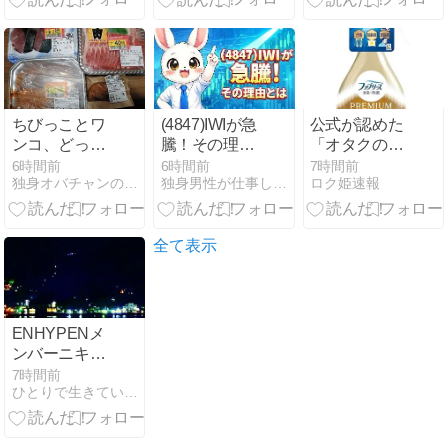
ちびっことワ
(4847)IWIが急
公式が認めた
ンコ、どっち
騰！その理由
「オタクの夏
が我慢出来
とは
のニオイ問
6時間前
6時間前
7時間前
独身オバチャンの猫とのまったり節約生活
独身男性が仕事しながら行く FIREへの道
ロク姫速報
る？
題」。金のフ
ァブリーズ×
ラブライブの
限界突破コラ
全て表示
ボ
ENHYPENメ
ンバーニキの
件
7時間前
ひとりで生きていくために〜 All roads