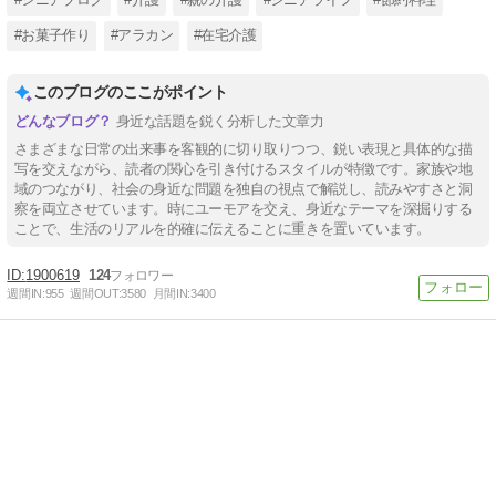
#お菓子作り
#アラカン
#在宅介護
このブログのここがポイント
身近な話題を鋭く分析した文章力
さまざまな日常の出来事を客観的に切り取りつつ、鋭い表現と具体的な描
写を交えながら、読者の関心を引き付けるスタイルが特徴です。家族や地
域のつながり、社会の身近な問題を独自の視点で解説し、読みやすさと洞
察を両立させています。時にユーモアを交え、身近なテーマを深掘りする
ことで、生活のリアルを的確に伝えることに重きを置いています。
1900619
124
週間IN:
955
週間OUT:
3580
月間IN:
3400