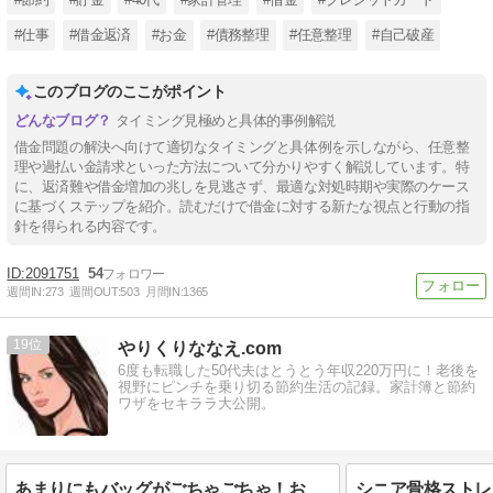
#仕事
#借金返済
#お金
#債務整理
#任意整理
#自己破産
このブログのここがポイント
タイミング見極めと具体的事例解説
借金問題の解決へ向けて適切なタイミングと具体例を示しながら、任意整
理や過払い金請求といった方法について分かりやすく解説しています。特
に、返済難や借金増加の兆しを見逃さず、最適な対処時期や実際のケース
に基づくステップを紹介。読むだけで借金に対する新たな視点と行動の指
針を得られる内容です。
2091751
54
週間IN:
273
週間OUT:
503
月間IN:
1365
19
やりくりななえ.com
6度も転職した50代夫はとうとう年収220万円に！老後を
視野にピンチを乗り切る節約生活の記録。家計簿と節約
ワザをセキララ大公開。
あまりにもバッグがごちゃごちゃ！お薬手帳やお金が入る本革ケースを使ってみたらめちゃ便利でした！