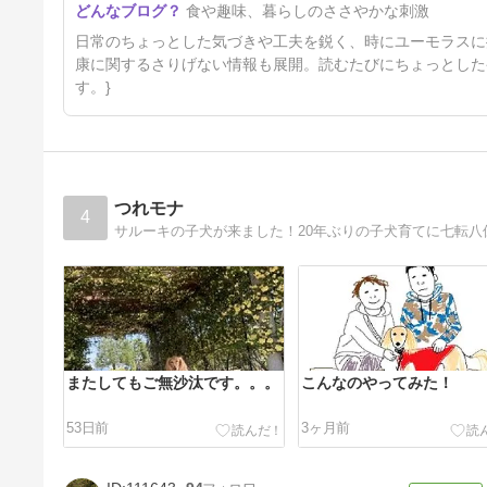
食や趣味、暮らしのささやかな刺激
日常のちょっとした気づきや工夫を鋭く、時にユーモラスに
康に関するさりげない情報も展開。読むたびにちょっとした
す。}
つれモナ
4
サルーキの子犬が来ました！20年ぶりの子犬育てに七転八
またしてもご無沙汰です。。。
こんなのやってみた！
53日前
3ヶ月前