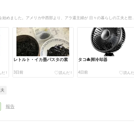
日本を離れて幾星霜。母国語で綴れる環境を求め、ブログを始めました。アメ
レトルト・イカ墨パスタの素
タコ🐙脚冷却器
3日前
4日前
工夫
報告