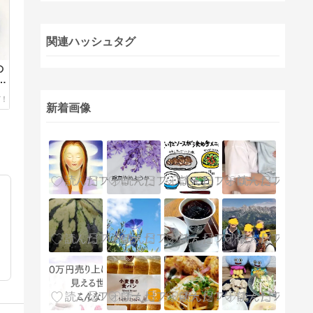
関連ハッシュタグ
の
解
新着画像