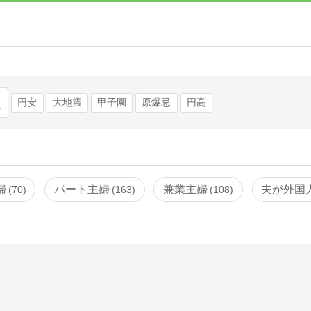
検索
円安
大地震
甲子園
原爆忌
円高
婦
パート主婦
兼業主婦
夫が外国
70
163
108