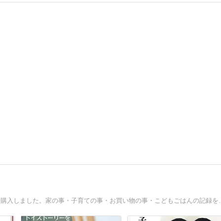
娘(中2)・息子(小4)の母。2018年に転勤族で