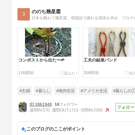
ののち幾星霜
3
コンポストから出た〜🌱
工夫の結束バンド
11時間前
35時間前
#主婦
#暮らし
#海外生活
#アメリカ生活
#暮らしの
1861948
16
週間IN:
570
週間OUT:
1710
月間IN:
2350
UFO🛸〜&#127875カボチャ
このブログのここがポイント
5日前