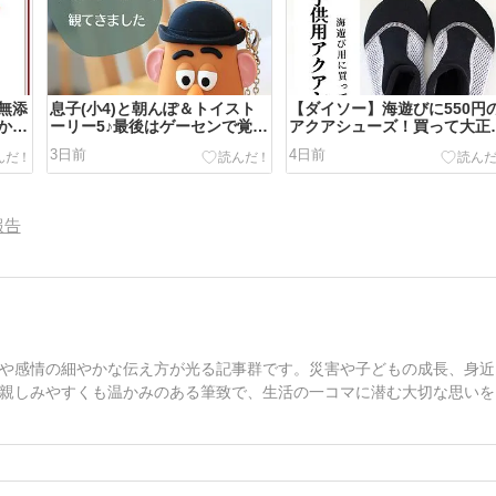
無添
息子(小4)と朝んぽ＆トイスト
【ダイソー】海遊びに550円
か月
ーリー5♪最後はゲーセンで覚醒
アクアシューズ！買って大正
した私
でした♪
3日前
4日前
報告
や感情の細やかな伝え方が光る記事群です。災害や子どもの成長、身近
親しみやすくも温かみのある筆致で、生活の一コマに潜む大切な思いを