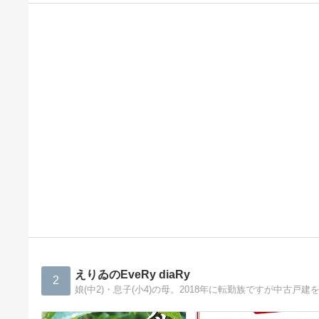
えりゐのEveRy diaRy
2