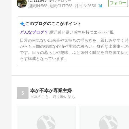
111643
94
週間IN:
568
週間OUT:
768
月間IN:
2656
このブログのここがポイント
語りたいわたくし
親近感と鋭い感性を持つエッセイ風
4ヶ月前
日常の何気ない出来事や気持ちの揺らぎを、親しみやすく時
がらも人間の複雑な心情や季節の移ろい、身近な出来事への
です。日々の暮らしや趣味、ふと気付く瞬間を自然体で伝え
らす構成となっています。
幸か不幸か専業主婦
5
日本のこと、時々軽い話も