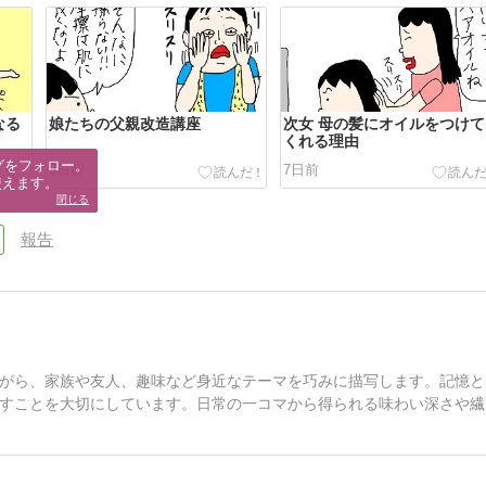
なる
娘たちの父親改造講座
次女 母の髪にオイルをつけて
くれる理由
グをフォロー。

6日前
7日前
使えます。
閉じる
報告
がら、家族や友人、趣味など身近なテーマを巧みに描写します。記憶と
すことを大切にしています。日常の一コマから得られる味わい深さや繊