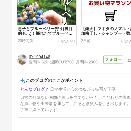
息子とブルーベリー狩り(裏目
【楽天】マキタのノズル・
的も…)！採れたてブルーベリ
加梅干し・シャンプー・数
ーで贅沢スムージー
ぶりにエクオールを購入
20時間前
2日前
1994148
週間IN:
620
週間OUT:
700
月間IN:
2860
このブログのここがポイント
約30年使った無印良品の時計
日常生活と心のつながり描写が丁寧
が壊れた…修理をお願いしてみ
た話
5日前
日常の何気ない瞬間に焦点を当てながらも、こだわりの表現
な買い物や出来事を通じて、共感と微笑みを引き出します。
丁寧に綴っています。