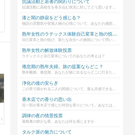
抗議活動と若者の関わりについて
抗議活動に高校生を巻き込む状況に対してどう思いますか？
漆と闇の静寂をどう感じる？
物語の雰囲気や登場人物の心情について、あなたの感想を教えてください。
熟年女性のラテックス体験自己変革と熱の悦び、新たな自分への挑戦について問いかけます。
自己変革と熱の悦び、新たな自分への挑戦について問いかけます。
熟年女性の解放体験投票
ラテックスと自己変革についてのあなたの考えは？
倦怠期の熟年夫婦。旅の提案ならどこ？
熟年離婚、倦怠期、あなたが旅に出るならどこに行きたいか？夫婦結びfufumusubi 調律文学アンケート
浄化の後の安らぎ
この章で描かれる二人の関係について、最も共感できる選択肢はどれですか？
香木店での香りの思い出
弦一郎が香木店で感じた特別な香りについて。あなたは何を選びますか？
調律の夜の情景投票
屋根裏の静かな夜、あなたは何を感じますか
タルク派の魅力について