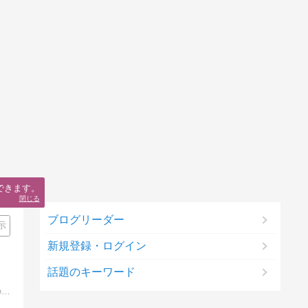
できます。
閉じる
ブログリーダー
示
新規登録・ログイン
話題のキーワード
元客室乗務員で妄想と嵐とマイケル・ジャクソンが大好きな女の古（こ）。羞恥心を失った今、赤裸々に超ヘタくそな絵であたしの頭の中を綴ってます。