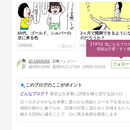
60代、ゴールド、シルバーの
2ヶ月で開脚できるように
次に来る色
のだろうか？
【TIPS】気になるブロ
15時間前
5日前
登録は不要！すぐ
1659265
278
週間IN:
8930
週間OUT:
17280
月間IN:
53430
このブログのここがポイント
IQの高いコバエに勝った方法
身近な出来事に詩情を織り交ぜる語り口
8日前
日々のささやかな出来事に柔らかな視線とユーモアを添えな
感情が静かに奏でられ、読者の日常に温かみと共感をもたら
細さを詩的に綴ることで、心に残る余韻を創造します。