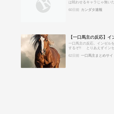
は戦わせるキャラじゃ無いだろど
残らんやんけ 9: 名無しさん .
60日前
カンダタ速報
【一口馬主の反応】イ
一口馬主の反応。インゼルをラ
するぞ!! とりあえずインゼ
ウカド辺りと比較しようぜ
62日前
一口馬主まとめサイ