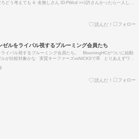
う考えても 4: 名無しさん ID:PWcd >>1許さんかったら一人しか
ID:9mj3 >>4一人は定番だか…
ンゼルをライバル視するブルーミング会員たち
イバル視するブルーミング会員たち。 BloomingHCがついに始動
ルが比較対象かな 実質キーファーズvsNICKSで草 とりあえずワラ
 簡単にインゼルっていうけど、クリダーム…
ト