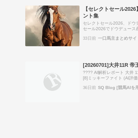
【セレクトセール202
ント集
セレクトセール2026、ド
セール2026でドウデュー
ズが高く買うやろ キーファ
33日前
一口馬主まとめサイ
[20260701]大井11R 帝
???? AI解析レポート 大井 11
[8]ミッキーファイト (AI評価値
[20260701]大井1…
36日前
SQ Blog [競馬