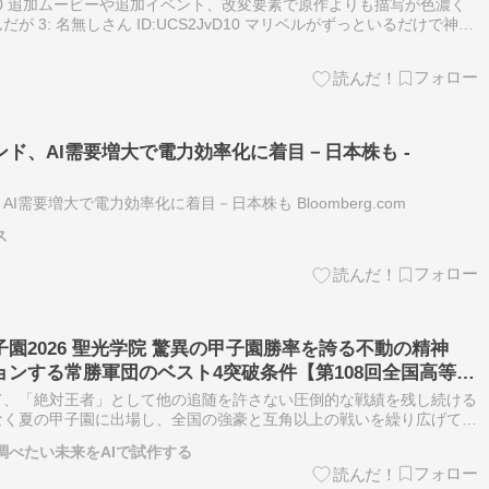
ys8aP0 追加ムービーや追加イベント、改変要素で原作よりも描写が色濃く
 3: 名無しさん ID:UCS2JvD10 マリベルがずっといるだけで神改
mpmTOa 二度と会えくなったけ…
ド、AI需要増大で電力効率化に着目－日本株も -
需要増大で電力効率化に着目－日本株も Bloomberg.com
ス
子園2026 聖光学院 驚異の甲子園勝率を誇る不動の精神
ョンする常勝軍団のベスト4突破条件【第108回全国高等学
て、「絶対王者」として他の追随を許さない圧倒的な戦績を残し続ける
なく夏の甲子園に出場し、全国の強豪と互角以上の戦いを繰り広げてき
季東北大会で見事4年ぶり5度目の優勝を飾り、その実力が全国トップレ
 調べたい未来をAIで試作する