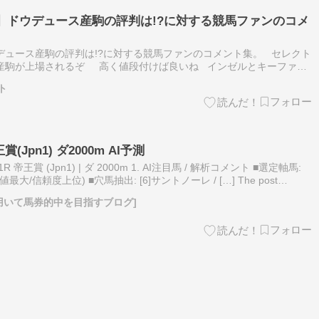
6】ドウデュース産駒の評判は!?に対する競馬ファンのコメ
ウデュース産駒の評判は!?に対する競馬ファンのコメント集。 セレクト
ス産駒が上場されるぞ 高く値段付けば良いね インゼルとキーファー
ーズが値段吊り上げそうw インゼルとキーファー…
ト
王賞(Jpn1) ダ2000m AI予測
R 帝王賞 (Jpn1) | ダ 2000m 1. AI注目馬 / 解析コメント ■選定軸馬:
最大/信頼度上位) ■穴馬抽出: [6]サントノーレ / […] The post
AIを用いて馬券的中を目指すブログ]