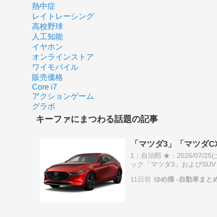
熱中症
レイトレーシング
高校野球
人工知能
イヤホン
オンラインストア
ワイモバイル
販売価格
Core i7
アクションゲーム
グラボ
キーファにまつわる話題の記事
「マツダ3」「マツダCX
1：自治郎 ★：2026/07/25(土
ック「マツダ3」およびSU
始した。同年8月から順次発
11日前
ゆめ痛 -自動車まと