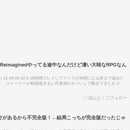
 Reimaginedやってる途中なんだけど凄い大味なRPGなん
8(日) 15:49:06.42 0 18時間プレイしてアイラが仲間になる所まで進めた
… ストーリーが粗雑過ぎるし作業感がキツいしで飽きてきたわ 2: 名
50:47.61 …
抜けがあるから不完全版！←結局こっちが完全版だったじゃ