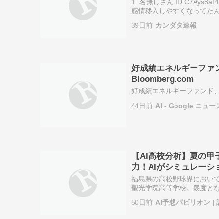
1: 名無しさん ID:C7A
感情移入しやすくなってたんだが
変 4: 名無しさん ID:7Az
39日前
カンダタ速報
好成績エネルギーファン
Bloomberg.com
好成績エネルギーファンド、AI
44日前
AI - Google ニュー
【AI高校分析】夏の甲
力！AIがシミュレーシ
校野球選手権大会】
福島県の高校野球界におい
聖光学院高等学校。幾度と
た常勝軍団は、2026年春
50日前
AI予想パビリオン |
ベルであるこ…