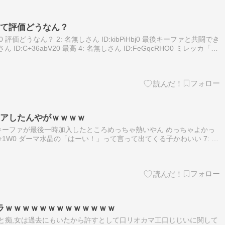
って評価どうなん？
8Yj0 評価どうなん？ 2: 名無しさん ID:kibPiHbj0 最後キーファと共闘でき
ID:C+36abV20 最高 4: 名無しさん ID:FeGqcRHO0 ミレッカ「は
リアしたんやがｗｗｗｗ
/tL0z0 キーファが最後一時加入したところめっちゃ熱いやん めっちゃよかっ
LfJg+1W0 ダーマ水晶の「はーい！」って言って出てくる子かわいい 7: 名
2 分かる 39:…
ャラｗｗｗｗｗｗｗｗｗｗｗｗｗ
j3 盗人と痴,女は過去にもいたから許すとして口リオカマ工口じじいに関して