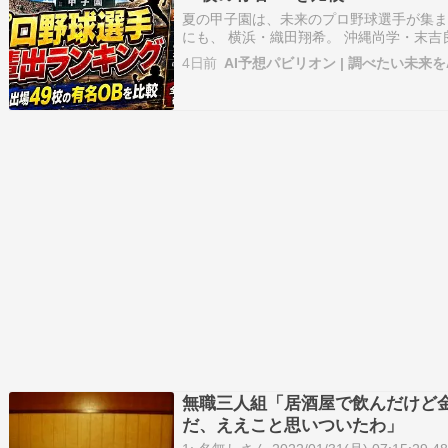
夏の甲子園は、未来のプロ野球選手が集まる
にも、 横浜・織田翔希。 沖縄尚学・末吉
辯和歌山・山田凛虎。 花巻東・古城大翔
4日前
AI予想パビリオン | 調べたい未来を
補・プロ注目選手が出場します。 では、20
これまで最も…
無職三人組「居酒屋で飲んだけど
だ、ええこと思いついたわ」