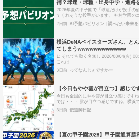
補？球速・球種・出身中学・進路
2026年夏の甲子園で「球速だけが投手の
てくれそうな投手がいます。 神村学園の
す。 読み方は、 「りゅうとう・たいき」。
2日前
AI予想パビリオン | 調べたい未来を
は決して大柄ではなく、ストレートも15
ありません。 それ…
横浜DeNAベイスターズさん、と
てしまうwwwwwwwwwwww
1: それでも動く名無し 2026/08/04(火) 08:09
これは
wwwhttps://video.twimg.com/amplify_vi
3日前
ってなんじぇですかー
【今日もやや雲が目立つ】感じで
今日も全国的にやや雲が目立つ感じですね
では・・・ 雲が目立つ感じですね。横浜
ね。我が家付近では・・・ 曇りの一日み
3日前
伝道師日記
【夏の甲子園2026】甲子園通算勝