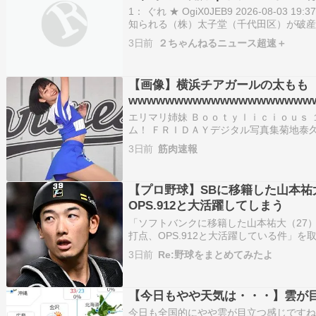
1： ぐれ ★ OgiX0JEB9 2026-08-03 
知られる（株）太子堂（千代田区）が破
濃屋あられ製造本舗（横浜市）が承継し営業継続 
3日前
２ちゃんねるニュース超速＋
東京商工リサーチ （株）太子堂（千代田
【画像】横浜チアガールの太もも
wwwwwwwwwwwwwwwwwwww
エリマリ姉妹 Ｂｏｏｔｙｌｉｃｉｏｕｓ
ム！ ＦＲＩＤＡＹデジタル写真集菊地泰久講談
リ姉妹 Ｂｏｏｔｙｌｉｃｉｏｕｓ １５０
3日前
筋肉速報
ＲＩＤＡＹデジタル写真集菊地泰久講談社2026
しで…
【プロ野球】SBに移籍した山本祐大
OPS.912と大活躍してしまう
「ソフトバンクに移籍した山本祐大（27）が
打点、OPS.912と大活躍している件」を
でプレーしていた選手たちの飛躍や、当
3日前
Re:野球をまとめてみたよ
ったなんJのスレッドをまとめました！同じ
躍を見せる上…
【今日もやや天気は・・・】雲が
今日も全国的にやや雲が目立つ感じですね