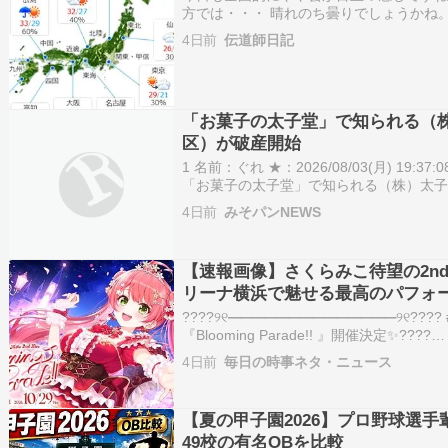
方では・・・ 晴れのち曇りでしょうかね
晴れみたいですね。我が家付近では・・ 
4日前
伝道師日記
うーーーむ
「お菓子の太子堂」で知られる（
区）が破産開始
1 名前：ぐれ ★：2026/08/03(月) 19:37:08.
「お菓子の太子堂」で知られる（株）太
始、一部店舗は（株）美濃屋あられ製造
4日前
みそパンNEWS
継続 8/3(月) 12:12配信 東京商工リサー…
【速報画像】さくらみこ待望の2n
リーナ横浜で魅せる最高のパフォ
ジの見どころを徹底解説！
????୨୧━━━━━━━━━━━━━━୨୧???? 
『Blooming Parade!! 』開催決定✨????
୨୧━━━━━━━━━━━━━━୨୧????―
4日前
毎日の時事ネタ・ニュース
くみこ達の行進を❕????????-⟡-開催日時2
【夏の甲子園2026】プロ野球選
49校の有名OBを比較