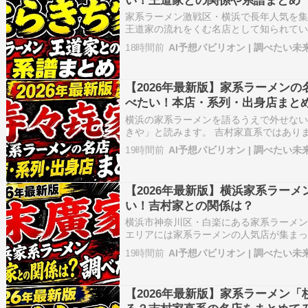
家系ラーメン激戦区・横浜で長年人気を
王道家の流れをくむ名店として知られていま
店。 しかしその後、元店長が「とらきち
18時間前
AI予想パビリオン | 調べたい未
継承し、さらに2025年には創業者が平塚
ました。 そのため20…
【2026年最新版】家系ラーメン
べたい！本店・系列・出身店まと
横浜の家系ラーメンを語るうえで外せない
きや」と読みます。 吉村家直系ではあり
史をたどると非常に重要な「本牧家」の流
19時間前
AI予想パビリオン | 調べたい未
在は上星川の本店だけでなく、横浜市中区
寿々㐂家で修業した店主が独…
【2026年最新版】横浜家系ラー
い！吉村家との関係は？
横浜市神奈川区・白楽にある家系ラーメン
エリアには家系ラーメンの人気店が集ま
廣家は特別な存在です。 なぜなら末廣家
19時間前
AI予想パビリオン | 調べたい未
直系店だからです。 2026年には初とな
れ、さらに知名度が高まり…
【2026年最新版】家系ラーメン