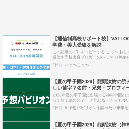
【通信制高校サポート校】VALLO
学費・美大受験を解説
この記事のURLをコピーする こっぺ お
通信制高校出身ブロガーのいっぺ（@ippeco
運営しているブログです 本記事ではVAL
2日前
いっぺこっぺ
学習、美大受験対策、学費、スクーリン
まとめ…
【夏の甲子園2026】龍頭汰樹の
しい苗字？名前・兄弟・プロフィ
2026年夏の甲子園に出場する神村学園の
って何て読むの？」 と気になった人も多
読み方は、 龍頭汰樹＝りゅうとう・たいき
2日前
AI予想パビリオン | 調べたい未来を
字自体がかなり珍しく、初めて見たとい
いでしょう。 さらに龍…
【夏の甲子園2026】龍頭汰樹（