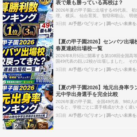
表で最も勝っている高校は？
2026年夏の甲子園に出場する49代表。 
理。 横浜。 仙台育英。 智辯和歌山。 明
甲子園の歴史そのものともいえる名門が並び
3日前
AI予想パビリオン | 調べたい未来を
49代表の中で、 春夏を合わせて甲子園
どこなので…
【夏の甲子園2026】センバツ出
春夏連続出場校一覧
2026年8月5日に開幕する第108回全国
国49代表の顔ぶ2校が出場しました。 そ
会を勝ち抜いて夏の甲子園へ戻ってきたのは
3日前
AI予想パビリオン | 調べたい未来を
センバツ出場32校のうち、夏も甲子園へ来
に、 21…
【夏の甲子園2026】地元出身率ラ
元中学出身選手を完全比較
2026年夏の甲子園。 全国49代表、98
べると、学校ごとに選手構成が大きく違い
元の中学校出身という高校。 19人が地元
3日前
AI予想パビリオン | 調べたい未来を
中学出身が1人しかいない高校もあります。
の甲子園に出…