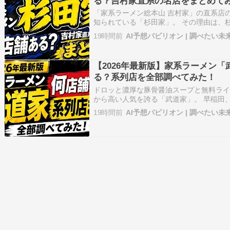
る？吉村家直系の名店をまとめて
「家系ラーメン総本山 吉村家」の直系店
知られている「杉田家」。 その理由は、
店」だからです。 横浜・新杉田の本店だ
19時間前
AI予想パビリオン | 調べたい未
もしれませんが、現在は千葉県にも店舗を
は全部で何店舗？」 「本店…
【2026年最新版】家系ラーメン
る？系列店を全部調べてみた！
ドロッと濃厚な豚骨醤油スープと無料ラ
から高い人気を誇る「武道家」。 早稲田
で名前を見かけますが、調べてみると千
19時間前
AI予想パビリオン | 調べたい未
があります。 「武道家って全部で何店舗
係がある？」 「輝道家も武道…