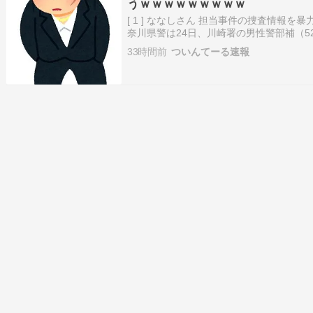
うｗｗｗｗｗｗｗｗｗ
[ 1 ] ななしさん 担当事件の捜査情報
奈川県警は24日、川崎署の男性警部補（5
とし、地方公務員法（守秘義務）違反容
33時間前
ついんてーる速報
た。 県警監察官室によると、警部補は同
年10月23～3…