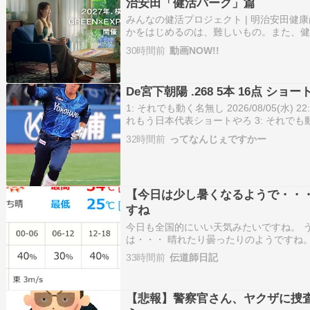
治安田「健活パーク」篇
みんなの健活プロジェクト | 明治安田健
かをはじめるのは、難しいもの。また、
ぞれです。だから、私たちは一人一人の
30時間前
動画NOW!!
しょに取組むことで、お客さま・地域の
向きな活動」＝「健活」を応…
De宮下朝陽 .268 5本 16点 シ
1: それでも動く名無し 2026/08/05(水) 22:03
れもう日本代表ショートやろ 3: それでも動く名
22:03:24.500 ID:6d8f.2zsm ドラ3
32時間前
ってなんじぇですかー
【今日は少し暑くなるようで・・
すね
今日も全国的にいい天気みたいですね。 
は・・・ 晴れたり曇ったりのようですね。
晴れのようですね。我が家付近では・・ 
33時間前
伝道師日記
ね。うーーむ
【悲報】警察官さん、ヤクザに捜