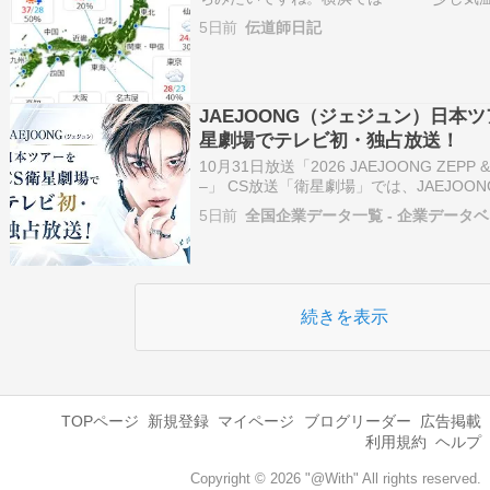
付近では・・・ 雲の多い一日みたいです
5日前
伝道師日記
JAEJOONG（ジェジュン）日本
星劇場でテレビ初・独占放送！
10月31日放送「2026 JAEJOONG ZEPP & H
–」 CS放送「衛星劇場」では、JAEJO
アー「2026 JAEJOONG ZEPP & HALL 
5日前
全国企業データ一覧 - 企業データ
月2日にパシ…
続きを表示
TOPページ
新規登録
マイページ
ブログリーダー
広告掲載
利用規約
ヘルプ
Copyright © 2026 "@With" All rights reserved.