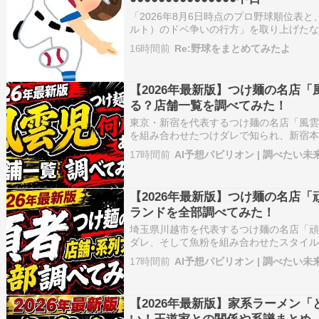
「2026年8月6日時点のプロ野球順位表
ルト）のドベ争いの行方」を取り上げたな
した！上位の首位争い・3位争いはもちろ
16時間前
Re:野球をまとめてみたよ
へ転落してしまった広島カープの状況や
降下など、セ・リーグの混パな…
【2026年最新版】つけ麺の名店
る？店舗一覧を調べてみた！
東京・新宿を代表するつけ麺の名店「風雲
を組み合わせたつけダレで知られ、新宿
ーメンファンが訪れています。 一時期は
17時間前
AI予想パビリオン | 調べたい未
していましたが、2025年に閉店した店舗
分かりにくくなっています…
【2026年最新版】つけ麺の名店
ランドを全部調べてみた！
埼玉県川越市を代表するつけ麺の名店「頑
ダレ、そして魚粉を組み合わせたスタイ
麺文化に大きな影響を与えた名店です。 
17時間前
AI予想パビリオン | 調べたい未
ると、 「頑者本店」 だけではありません。 
RAMEN」 「頑者…
【2026年最新版】家系ラーメン
い！王道家との関係や系譜まとめ