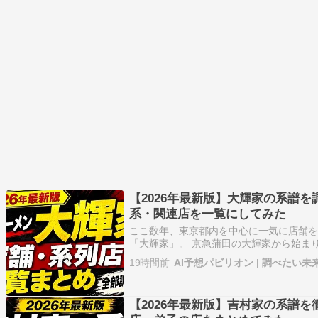
【2026年最新版】大輝家の系譜
系・関連店を一覧にしてみた
ここ数年、東京都内を中心に一気に店舗
「大輝家」。 京急蒲田の大輝家から始ま
を掲げる店舗や、大輝家グループとして
19時間前
AI予想パビリオン | 調べたい未
います。 「大輝家はどこの家系ラーメン
がある？」 「大金家や大総家…
【2026年最新版】吉村家の系譜