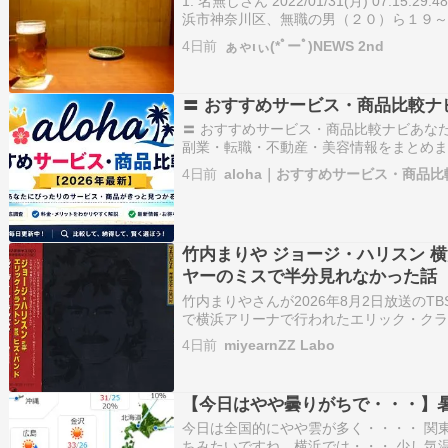
1: 名無しさん 2022/01/31(月) 07:15
浜市神奈川区、無職の男（２０）ら１９～
容疑で逮捕したと発表した。逮捕は２４日
4日前
ぁゃιぃ(*ﾟーﾟ)NEWS 2nd
年１１月１３日深夜、豊島区南池袋の路上
〓 おすすめサービス・商品比較ナ
〓 おすすめサービス・商品比較ナビあな
副業・転職・不動産・美容情報をまとめま
グ TOP5???? 横浜予備校｜既卒から医学
4日前
aloha｜おすすめサービス・商品
気調査おすすめ探偵事務所???? 音羽トレ
き…
竹内まりや ジョージ・ハリスン 
ヤーのミスで半分見れなかった話
竹内まりやさんが2026年8月2日放送のT
で横浜アリーナで行われたエリック・ク
ンの横浜アリーナでのライブを見に行っ
4日前
miyearnZZ Labo
スをして公演を半分ぐらい見れなかったと
一郎）さて、あとは竹内さ…
【今日はやや曇りがちで・・・】
今日は全国的にやや雲が多く・・・・ 関
ちみたいですね。横浜では・・・ 少し気