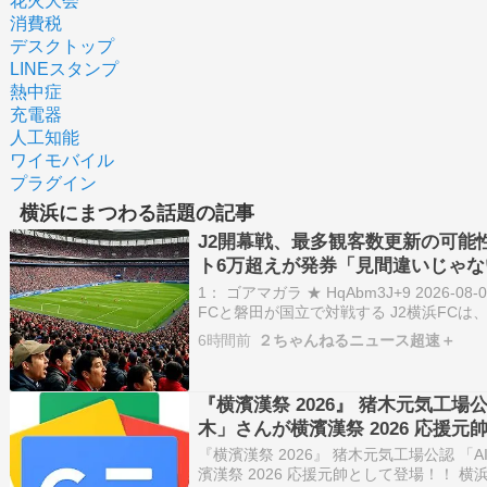
花火大会
消費税
デスクトップ
LINEスタンプ
熱中症
充電器
人工知能
ワイモバイル
プラグイン
横浜にまつわる話題の記事
J2開幕戦、最多観客数更新の可能
ト6万超えが発券「見間違いじゃない
分以上招待券でしたw | 発券なの
1： ゴアマガラ ★ HqAbm3J+9 2026-08-
FCと磐田が国立で対戦する J2横浜FCは、
ム（国立競技場）で開催するJ2第2節の
6時間前
２ちゃんねるニュース超速＋
ケット発券枚数が6万枚を超えたことを明
『横濱漢祭 2026』 猪木元気工場
木」さんが横濱漢祭 2026 応援元
DeNAベイスターズ
『横濱漢祭 2026』 猪木元気工場公認 
濱漢祭 2026 応援元帥として登場！！ 横