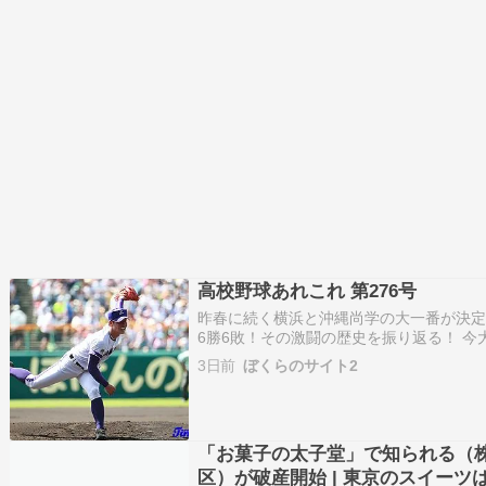
高校野球あれこれ 第276号
昨春に続く横浜と沖縄尚学の大一番が決
6勝6敗！その激闘の歴史を振り返る！ 
オンラインで行われた。例年のように、
3日前
ぼくらのサイト2
ば、会場がどっと沸いたに違いないのが
のカードが決まった瞬間だった…
「お菓子の太子堂」で知られる（
区）が破産開始 | 東京のスイーツ