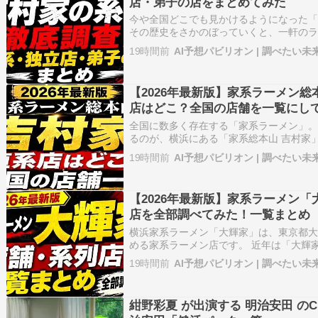
店・弟子の店をまとめてみた
今や全国どこでも見かけるようになった「
その歴史をさかのぼっていくと、一軒の
す。 それが横浜の「吉村家」です。 吉
19時間前
AI予想パビリオン | 調べたい未
し、その店でさらに弟子が育ち、また新
この繰り返しによって、家系ラー…
【2026年最新版】家系ラーメン
店はどこ？全国の店舗を一覧にし
全国に数多く存在する「家系ラーメン」。
るのが、横浜にある「家系総本山 吉村家
系ラーメン」を名乗るお店が全国各地に
19時間前
AI予想パビリオン | 調べたい未
村家と直接関係しているわけではありませ
なのが「吉村家直系店」。 …
【2026年最新版】家系ラーメン
店を全部調べてみた！一覧まとめ
横浜家系ラーメン「大輝家」は、東京都
める家系ラーメン店です。 近年は「大輝
都内を中心に続々とオープンしており、
19時間前
AI予想パビリオン | 調べたい未
在感が急速に高まっています。 「大輝家
「大金家や大総家、麺屋旭は…
紺野彩夏 が出演する 明治安田 の