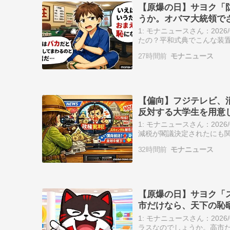
【原爆の日】サヨク「
うか。オバマ大統領で
統領も使ってました
1: モナニュースさん：2026/0
たの？平和式典でこんな装
さえ、防弾ガラスなんてな
27時間前
モナニュース
【偏向】フジテレビ、
反対する大学生を用意
1: モナニュースさん：2026/0
減税が閣議決定されたにも
る????“財源が一向に見え
32時間前
モナニュース
【原爆の日】サヨク「
市だけなら、天下の恥
1: モナニュースさん：2026/0
ラスなのでしょうか。高市だけなら、