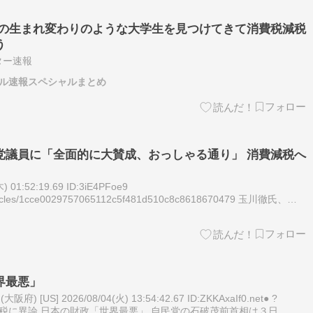
茂の生まれ変わりのような大学生を見つけてきて消費税減税
う
スター速報
ャンル速報スペシャルまとめ
党議員に「全面的に大賛成、おっしゃる通り」 消費減税へ
 01:52:19.69 ID:3iE4PFoe9
/articles/1cce0029757065112c5f481d510c8c8618670479 玉川徹氏、生
界最悪」
US] 2026/08/04(火) 13:54:42.67 ID:ZKKAxaIf0.net● ?
、消費減税に異論 日本の財政「世界最悪」 自民党の石破茂前首相は３日、高