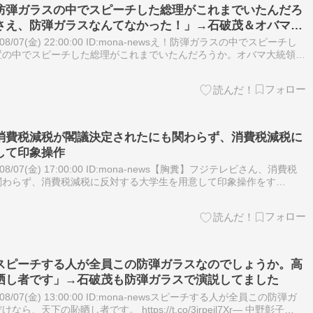
防弾ガラスの中でスピーチした総理がこれまでいたんだろ
さえ、防弾ガラスなんてなかった！」→石破茂＆オバマ大
8/07(金) 22:00:00 ID:mona-newsえ！防弾ガラスの中でスピーチし
置の中でスピーチした総理がこれまでいたんだろうか。オバマ大統領で
かった！よほど国民を、この人物は信用できない…
消費税減税が閣議決定されたにも関わらず、消費税減税に
して印象操作
8/07(金) 17:00:00 ID:mona-news【胸糞】フジテレビさん、消費税
関わらず、消費税減税に反対する大学生を用意して印象操作をす
てこない”とか“それなら給付の方が現実的”とか…
スピーチする人が全員この防弾ガラスなのでしょうか。高
晒し者です」→石破茂も防弾ガラスで演説してました
8/07(金) 13:00:00 ID:mona-newsスピーチする人が全員この防弾ガ
天下の恥晒し者です。 https://t.co/3jrpeil7Xr— 中野彰子