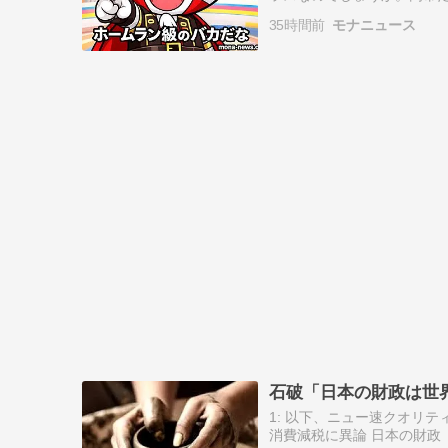
(@Toki2199r) August …
35時間前
モナニュース
石破「日本の財政は世
1: 以下、ニュー速クオリティでお送り
消費減税に異論 日本の財政