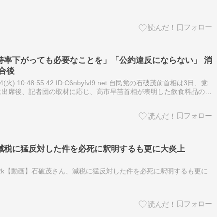
、財源が示されていないことを理由に…
持率下がっても必要なことを」「公約違反にならない」 消
合後
(火) 10:48:55.42 ID:C6nbyfvI9.net 自民党の石破茂前首相は3日、党
に出席後、記者団の取材に応じ、高市早苗首相が表明した飲食料品の消
き下げる方針について改めて異…
減税に猛反対した件を必死に釈明するも更に大炎上
u40aUsZNl2k【動画】石破茂さん、減税に猛反対した件を必死に釈明するも更に