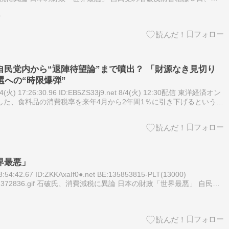
品消費税減税に…
ス
民党内から“退陣待望論”まで噴出？ 「財源なき見切り
選への“時限爆弾”
火) 17:26:30.96 ID:EB5ZS33j9.net 8/4(火) 12:30配信 東洋経済オン
した、食料品の消費税率を来年4月から2年間1％に引き下げるという減
協議では、減税…
界最悪」
4:42.67 ID:ZKKAxaIf0●.net BE:135853815-PLT(13000)
premium/1372836.gif 石破氏、消費減税に異論 日本の財政「世界最悪」 自民…