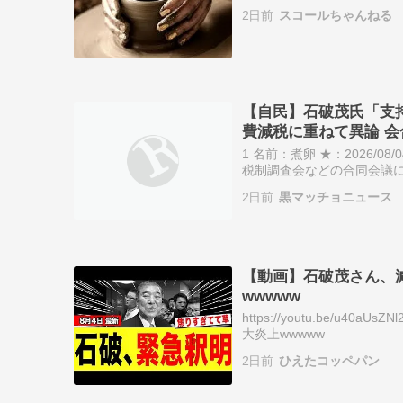
食料品消費税減税について
2日前
スコールちゃんねる
【自民】石破茂氏「支
費減税に重ねて異論 会
1 名前：煮卵 ★：2026/08/04
税制調査会などの合同会議
費税率を2年限定で1％に引
2日前
黒マッチョニュース
【動画】石破茂さん、
wwwww
https://youtu.be/
大炎上wwwww
2日前
ひえたコッペパン