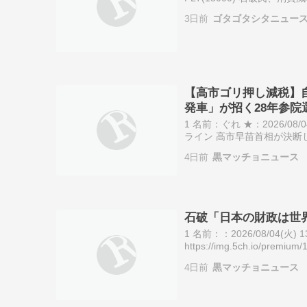
市早苗首相が表明した食料
3日前
ゴタゴタシタニュー
【高市ゴリ押し減税】自
発車」が招く28年参院
1 名前：ぐれ ★：2026/08/04(
ライン 高市早苗首相が決断
税方針。一連の自民党内の
4日前
黒マッチョニュース
石破「日本の財政は世
1 名前：：2026/08/04(火) 13:5
https://img.5ch.io/
4日前
黒マッチョニュース