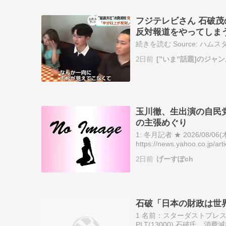
フジテレビさん 石破
反対報道をやってしま
続きを読む Source: ハム
2日前
[”いま”話題]のジ
玉川徹、生出演の自民
の主張めぐり
1: 冬月記者 ★ 2026/08/06(木)
https://news.yahoo.co.jp
出演の自民党議員に…
2日前
げーすぽch
石破「日本の財政は世
1 名前：スターダストプレス(大阪府) [
PLT(13000) 石破氏